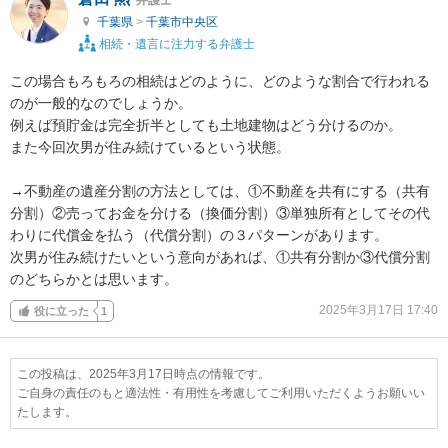
千葉県
>
千葉市中央区
相続・遺言に注力する弁護士
この場合もろもろの相続はどのように、どのような割合で行われる
のが一般的なのでしょうか。

例えば預貯金は完全折半としても土地建物はどう分けるのか。

また今回次男が住み続けているという状態。

→不動産の遺産分割の方法としては、①不動産を共有にする（共有
分割）②売ってお金を分ける（換価分割）③単独所有としてその代
わりに代償金を払う（代償分割）の３パターンがあります。

次男が住み続けたいという意向があれば、①共有分割か③代償分割
のどちらかとは思います。
2025年3月17日 17:40
役に立った
1
この投稿は、2025年3月17日時点の情報です。
ご自身の責任のもと適法性・有用性を考慮してご利用いただくようお願いい
たします。