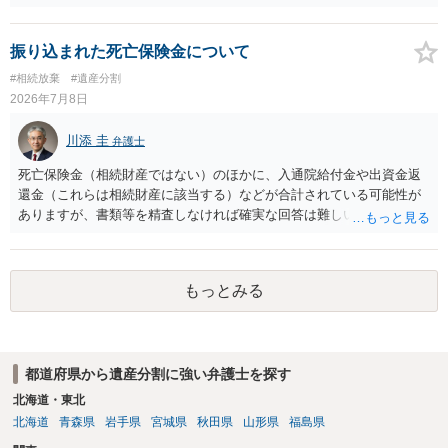
条）。 「祖父の子供３人」の方の配偶者がご健在であれば、その方に
も相続権があります。つまり、孫５人に加えて「おじ又はおば」にも
相続権がある可能性があります。
振り込まれた死亡保険金について
#相続放棄
#遺産分割
2026年7月8日
川添 圭
弁護士
死亡保険金（相続財産ではない）のほかに、入通院給付金や出資金返
還金（これらは相続財産に該当する）などが合計されている可能性が
ありますが、書類等を精査しなければ確実な回答は難しいところで
す。
もっとみる
都道府県から遺産分割に強い弁護士を探す
北海道・東北
北海道
青森県
岩手県
宮城県
秋田県
山形県
福島県