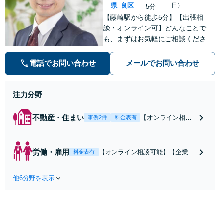
県
良区
日）
5分
【藤崎駅から徒歩5分】【出張相
談・オンライン可】どんなことで
も、まずはお気軽にご相談くださ
い。法律相談では、まずは相談者の
方のお話をじっくり聞くことが大事
電話でお問い合わせ
メールでお問い合わせ
だと考えています。【明瞭でリーズ
ナブルな料金体制】
注力分野
不動産・住まい
【オンライン相談
事例2件
料金表有
／出張相談可】
【藤崎駅から徒歩5
分】不動産全般で
労働・雇用
【オンライン相談可能】【企業
料金表有
解決実績多数あり
側・従業員側どちらも対応可能】
【オーナー様向
未払い残業代、解雇・懲戒、労
け】【借主様向
他6分野を表示
災、セクハラ・パワハラ等、労使
け】どちらも対応
トラブルはお早めにご相談くださ
可能！不動産問題
い。【わかりやすく、リーズナブ
は小さなトラブル
ルな料金設定】【弁護士歴7年】
でも早めにご相談