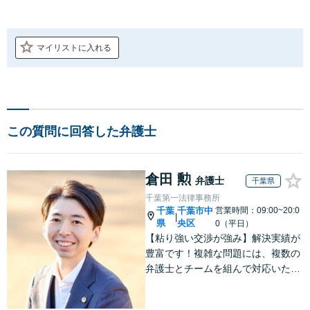
マイリストに入れる
この質問に回答した弁護士
倉田 勲
弁護士
千葉県
千葉第一法律事務所
千葉
千葉市中
営業時間：09:00~20:0
|
県
央区
0（平日）
【粘り強い交渉が強み】解決実績が
豊富です！複雑な問題には、複数の
弁護士とチームを組んで対応いたし
ます。【安心・分かりやすい料金体
系】些細なお悩みにも、丁寧に寄り