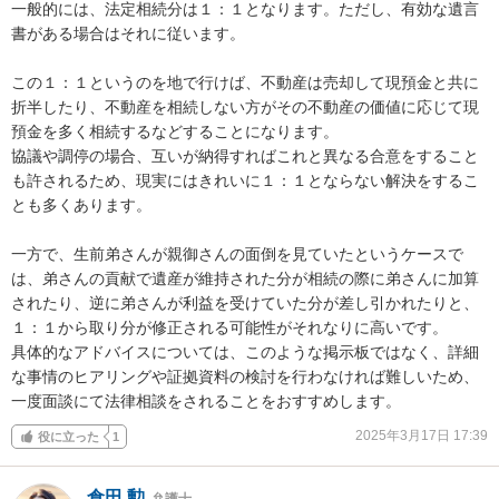
一般的には、法定相続分は１：１となります。ただし、有効な遺言
書がある場合はそれに従います。

この１：１というのを地で行けば、不動産は売却して現預金と共に
折半したり、不動産を相続しない方がその不動産の価値に応じて現
預金を多く相続するなどすることになります。

協議や調停の場合、互いが納得すればこれと異なる合意をすること
も許されるため、現実にはきれいに１：１とならない解決をするこ
とも多くあります。

一方で、生前弟さんが親御さんの面倒を見ていたというケースで
は、弟さんの貢献で遺産が維持された分が相続の際に弟さんに加算
されたり、逆に弟さんが利益を受けていた分が差し引かれたりと、
１：１から取り分が修正される可能性がそれなりに高いです。

具体的なアドバイスについては、このような掲示板ではなく、詳細
な事情のヒアリングや証拠資料の検討を行わなければ難しいため、
一度面談にて法律相談をされることをおすすめします。
2025年3月17日 17:39
役に立った
1
倉田 勲
弁護士