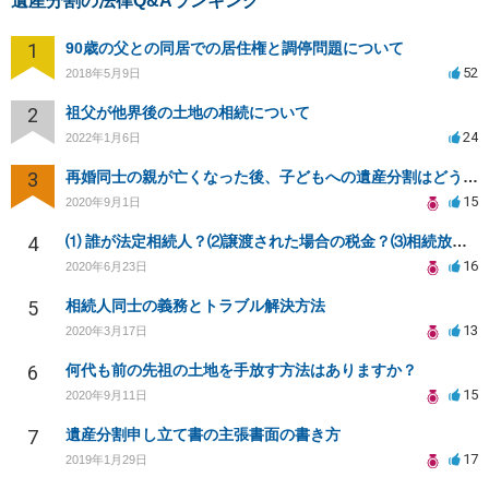
遺産分割の法律Q&Aランキング
1
90歳の父との同居での居住権と調停問題について
52
2018年5月9日
2
祖父が他界後の土地の相続について
24
2022年1月6日
3
再婚同士の親が亡くなった後、子どもへの遺産分割はどうなる？
15
2020年9月1日
4
⑴ 誰が法定相続人？⑵譲渡された場合の税金？⑶相続放棄後同じ不動産を相続できない？⑷借金返済義務は？
16
2020年6月23日
5
相続人同士の義務とトラブル解決方法
13
2020年3月17日
6
何代も前の先祖の土地を手放す方法はありますか？
15
2020年9月11日
7
遺産分割申し立て書の主張書面の書き方
17
2019年1月29日