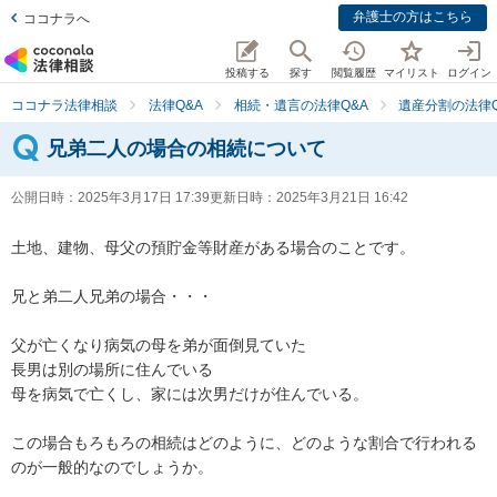
弁護士の方はこちら
ココナラへ
投稿する
探す
閲覧履歴
マイリスト
ログイン
ココナラ法律相談
法律Q&A
相続・遺言の法律Q&A
遺産分割の法律Q
兄弟二人の場合の相続について
公開日時：
2025年3月17日 17:39
更新日時：
2025年3月21日 16:42
土地、建物、母父の預貯金等財産がある場合のことです。

兄と弟二人兄弟の場合・・・

父が亡くなり病気の母を弟が面倒見ていた

長男は別の場所に住んでいる

母を病気で亡くし、家には次男だけが住んでいる。

この場合もろもろの相続はどのように、どのような割合で行われる
のが一般的なのでしょうか。
