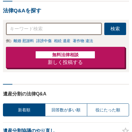
【藤崎駅から徒歩5分】
ください。【分か
りやすく・リーズ
法律Q&Aを探す
ナブルな料金設
定】【弁護士歴7
年】
検索
例）
離婚 慰謝料
誹謗中傷
相続 遺産
著作物 違法
無料法律相談
新しく投稿する
遺産分割の法律Q&A
新着順
回答数が多い順
役にたった順
遺産分割協議のやり直し