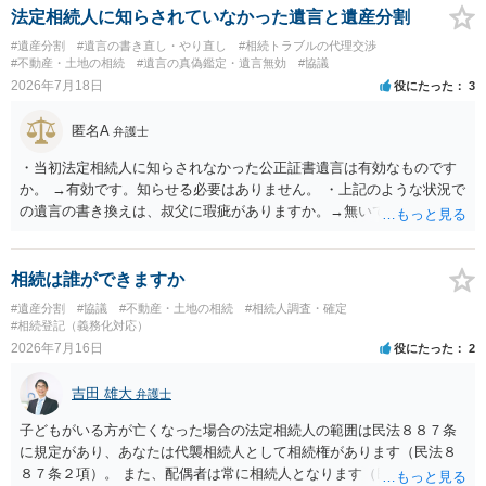
法定相続人に知らされていなかった遺言と遺産分割
#遺産分割
#遺言の書き直し・やり直し
#相続トラブルの代理交渉
#不動産・土地の相続
#遺言の真偽鑑定・遺言無効
#協議
2026年7月18日
役にたった
3
匿名A
弁護士
・当初法定相続人に知らされなかった公正証書遺言は有効なものです
か。 →有効です。知らせる必要はありません。 ・上記のような状況で
の遺言の書き換えは、叔父に瑕疵がありますか。→無いです。 ・分割
する場合の比率は、現状で、客観的に見てどの程度が妥当と考えられ
ますか。 →本人が自由に決められますので、どこが妥当とは言えない
です。客観的な基準もありません。 ・できれば穏やかに、分割を拒否
相続は誰ができますか
することはできますか。 →分割を拒否するということは、遺産はいら
#遺産分割
#協議
#不動産・土地の相続
#相続人調査・確定
ないということでしょうか。遺言で、受取を指定されててもいらない
#相続登記（義務化対応）
と拒否することはできます。理由を説明する必要はありません。
2026年7月16日
役にたった
2
吉田 雄大
弁護士
子どもがいる方が亡くなった場合の法定相続人の範囲は民法８８７条
に規定があり、あなたは代襲相続人として相続権があります（民法８
８７条２項）。 また、配偶者は常に相続人となります（民法８９０