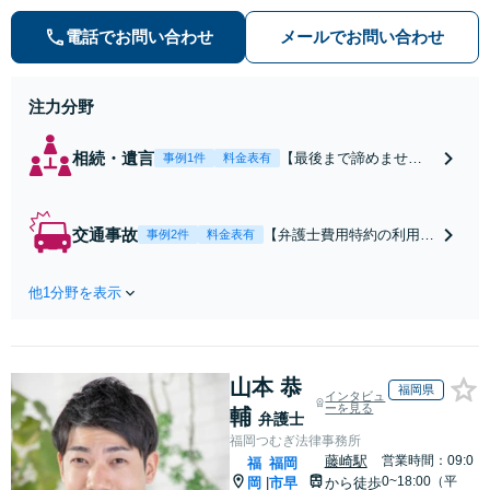
添い、不安を軽減します。まずはお
気軽にご相談ください。
電話でお問い合わせ
メールでお問い合わせ
注力分野
相続・遺言
【最後まで諦めませ
事例1件
料金表有
ん】親族間の交渉、複
雑な手続き、全て対応
します！不利な条件で
交通事故
【弁護士費用特約の利用＆
事例2件
料金表有
合意してしまう前にご
Zoom相談可】【死亡・骨
相談ください。【土
折・後遺障害・むち打ち
地・不動産】長期化し
他1分野を表示
等】交通事故でご家族がな
ている問題もできる限
くなってしまった方やお怪
り円滑な交渉へと導き
我された方はまずご相談く
ます。事業承継／相続
ださい。ご自身での対応で
放棄も対応可能。【JR
山本 恭
は損をしてしまうかもしれ
福岡県
インタビュ
千葉駅近く】駐車場あ
ません。代わりに交渉・手
ーを見る
輔
弁護士
り
続きをし、負担を軽減。
福岡つむぎ法律事務所
藤崎駅
営業時間：09:0
福
福岡
0~18:00（平
岡
市早
から徒歩
|