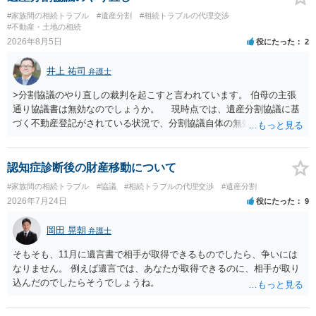
#家族間の相続トラブル
#遺産分割
#相続トラブルの代理交渉
#不動産・土地の相続
2026年8月5日
役にたった
2
井上 祐司
弁護士
>分割協議のやり直しの裁判を起こすと言われています。 伯母の主張
通り協議書は無効なのでしょうか。 現時点では、遺産分割協議に基
づく不動産登記がされている状況で、分割協議自体の無効を裁判所が
認めたわけではないので、分割協議の効力に影響はありません。 先
方の訴訟の主張及び立証次第ですが、 ・御祖母様の認知能力に関する
医師の意見書、筆跡鑑定 が提出されればその効力が否定される可能性
認知症診断後の財産移動について
はありますが、 ・伯母様自身が分割協議に加わっていること ・御祖母
#家族間の相続トラブル
#協議
#相続トラブルの代理交渉
#遺産分割
様の意に反する遺産分割協議を行う実益が誰にあったかの立証が困難
2026年7月24日
役にたった
9
であること からすると、実際に遺産分割協議の効力が否定される可能
性はそれほど高くない（立証のハードルは非常に高い）ということが
岡田 晃朝
弁護士
言えると思います。
そもそも、11月に遺言書で相手が取得できるものでしたら、争いには
なりません。 例えば遺言では、あなたが取得できるのに、相手が取り
込んだのでしたらそうでしょうね。