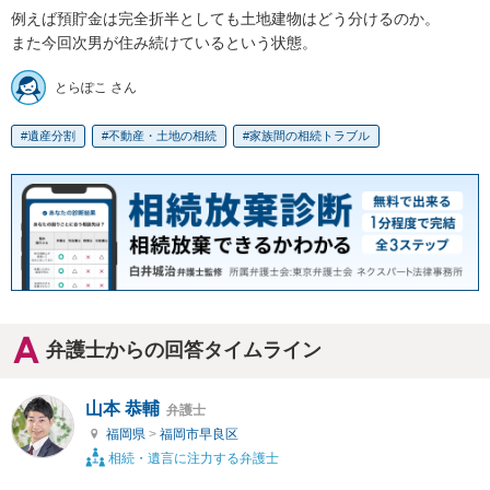
例えば預貯金は完全折半としても土地建物はどう分けるのか。

また今回次男が住み続けているという状態。
とらぽこ さん
遺産分割
不動産・土地の相続
家族間の相続トラブル
弁護士からの回答タイムライン
山本 恭輔
弁護士
福岡県
>
福岡市早良区
相続・遺言に注力する弁護士