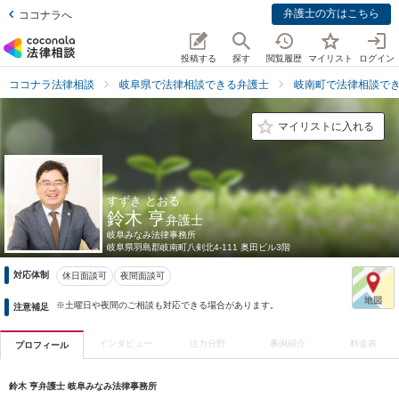
弁護士の方はこちら
ココナラへ
投稿する
探す
閲覧履歴
マイリスト
ログイン
ココナラ法律相談
岐阜県で法律相談できる弁護士
岐南町で法律相談で
マイリストに入れる
すずき とおる
鈴木 亨
弁護士
岐阜みなみ法律事務所
岐阜県
羽島郡岐南町八剣北4-111 奥田ビル3階
対応体制
休日面談可
夜間面談可
※土曜日や夜間のご相談も対応できる場合があります。
注意補足
インタビュー
注力分野
事例紹介
料金表
プロフィール
鈴木 亨弁護士 岐阜みなみ法律事務所