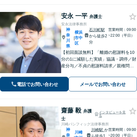
し、最適な解決方法を提案します【休
日面談可】
安永 一平
弁護士
安永法律事務所
神
石川町駅
営業時間：09:00
横浜
奈
~22:00（平日）
から徒歩2
市中
|
川
分
区
県
【初回面談無料】「離婚の慰謝料を10
分の1に減額した実績」協議・調停／財
産分与／不貞の慰謝料請求／親権問題
などお任せください！「不動産オーナ
ーの顧問経験豊富」土地・建物の明渡
電話でお問い合わせ
メールでお問い合わせ
しや賃料回収など幅広くサポート【夜
間・休日面談可】【電話相談対応】
齋藤 毅
弁護
インタビューを見
る
士
川崎パシフィック法律事務所
神
川崎駅
か
営業時間：09:00
川崎
奈
~20:00（平日）
ら徒歩1