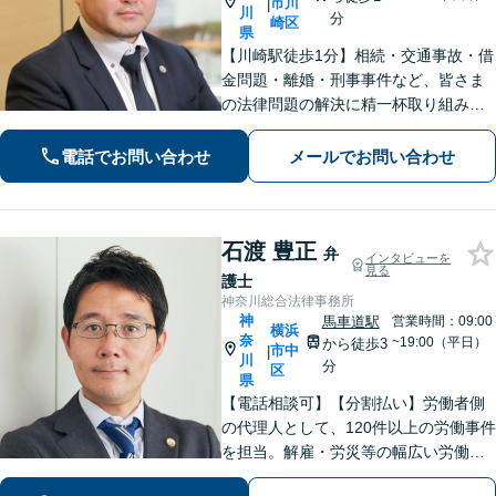
市川
|
川
分
崎区
県
【川崎駅徒歩1分】相続・交通事故・借
金問題・離婚・刑事事件など、皆さま
の法律問題の解決に精一杯取り組みま
す。持ち前のバイタリティとフットワ
ークの軽さに自信あり。費用の負担を
電話でお問い合わせ
メールでお問い合わせ
最小限にするよう努めています。【地
元密着】クチコミ・リピーター多数。
石渡 豊正
弁
インタビューを
見る
護士
神奈川総合法律事務所
神
馬車道駅
営業時間：09:00
横浜
奈
~19:00（平日）
から徒歩3
市中
|
川
分
区
県
【電話相談可】【分割払い】労働者側
の代理人として、120件以上の労働事件
を担当。解雇・労災等の幅広い労働事
件に、10年以上取り組んできました。