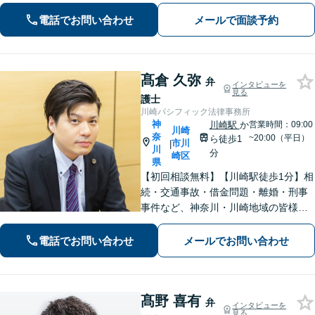
法律問題を解決すべく、親身になって
取り組みます。クチコミ・リピーター
電話でお問い合わせ
メールで面談予約
の方も多数。お気軽にお問い合わせ下
さい。
髙倉 久弥
弁
インタビューを
見る
護士
川崎パシフィック法律事務所
神
川崎駅
か
営業時間：09:00
川崎
奈
~20:00（平日）
ら徒歩1
市川
|
川
分
崎区
県
【初回相談無料】【川崎駅徒歩1分】相
続・交通事故・借金問題・離婚・刑事
事件など、神奈川・川崎地域の皆様の
法律問題を解決すべく、親身になって
取り組みます。クチコミ・リピーター
電話でお問い合わせ
メールでお問い合わせ
の方も多数。お気軽にお問い合わせ下
さい。
髙野 喜有
弁
インタビューを
見る