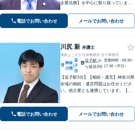
企業法務】を中心に取り扱っていま
す。分かりやすい説明を心がけていま
す。ぜひご相談ください
電話でお問い合わせ
メールでお問い合わせ
川尻 新
弁護士
湘南よこすか法律事務所 逗子事務所
逗
逗子駅
か
営業時間：09:30~
神奈
子
|
17:30（平日）
ら徒歩3分
川県
市
【逗子駅3分】【相続・遺言】神奈川県
全域の相続・遺言問題はお任せくださ
い。他士業とも連携しています。【離
婚・男女問題】豊富な実績が強み。女
性弁護士も所属している事務所です。
【初回面談無料】【夜間・休日は予約
電話でお問い合わせ
メールでお問い合わせ
で対応可】【法テラス可】