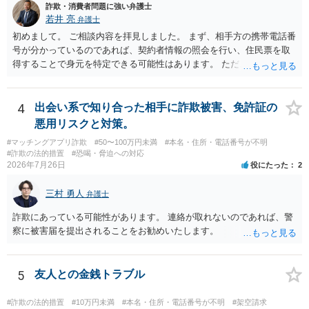
詐欺・消費者問題に強い弁護士
若井 亮
弁護士
初めまして。 ご相談内容を拝見しました。 まず、相手方の携帯電話番
号が分かっているのであれば、契約者情報の照会を行い、住民票を取
得することで身元を特定できる可能性はあります。 ただ、他人名義の
携帯電話であるなどした場合には特定に結びつけることは難しいとこ
ろです。 LINEについても、詐欺の事案であれば照会できる可能性はあ
りますが、携帯電話の番号を経由する方法より難しくなります。 身元
4
出会い系で知り合った相手に詐欺被害、免許証の
を特定した後は、返金の理屈があるかどうかを確認していきます。 基
悪用リスクと対策。
本的に贈与に該当する場合には返金請求ができません。 詐欺を含め、
#マッチングアプリ詐欺
#50〜100万円未満
#本名・住所・電話番号が不明
当方に返金の理屈があるかどうかを確認していきます。 さらに、渡し
#詐欺の法的措置
#恐喝・脅迫への対応
た金額について、裏付けがあるかどうかも精査します。 上記を経て、
2026年7月26日
役にたった
2
身元の特定、返金の理屈があると判断できるのであれば、まずは交渉
からスタートすることになるでしょう。 ご理解のとおり、詐欺である
三村 勇人
弁護士
ことの立証は簡単ではありません。 刑事事件化が出来るのであれば、
返金交渉で有利になる可能性がありますが、民事上の詐欺の立証以上
詐欺にあっている可能性があります。 連絡が取れないのであれば、警
に難しいところがあります。 こちらについては、一度、最寄りの警察
察に被害届を提出されることをお勧めいたします。
署に被害相談をするようにしてください。 具体的な見通しに関して
は、証拠を拝見する必要があるため、直接弁護士にご相談された方が
良いかと思います。
5
友人との金銭トラブル
#詐欺の法的措置
#10万円未満
#本名・住所・電話番号が不明
#架空請求