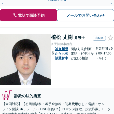
電話で面談予約
メールでお問い合わせ
植松 丈樹
弁護士
宮城県
蒼天法律事務所
営業時間：0
神奈川県
面談方法(対面・
からも相
電話・ビデオな
9:00~17:00
談受付中
ど)は応相談
（平日）
詐欺の法的措置
【全国対応】【初回相談料・着手金無料・初期費用なし／電話・オン
ライン面談OK、メール・LINE相談OK】ロマンス詐欺、投資詐欺、F