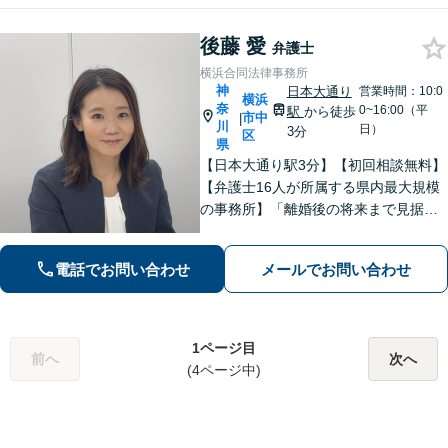
後から全面サポート」【休日・夜間相
談可】
後藤 愛
弁護士
横浜合同法律事務所
神
日本大通り
営業時間：10:0
横浜
奈
0~16:00（平
駅
から徒歩
市中
|
川
日）
3分
区
県
【日本大通り駅3分】【初回相談無料】
【弁護士16人が所属する県内最大規模
の事務所】「離婚後の将来まで見据え
た解決策をご提案するので、一緒に最
適な解決策を見つけましょう」「幅広
電話でお問い合わせ
メールでお問い合わせ
い相続問題に対応する豊富な実績」
「相続登記義務化に対応」【WEB面談
対応】
1ページ目
前へ
次へ
(4ページ中)