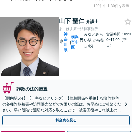
120件中 1-30件を表示
山下 聖仁
弁護士
よこはま第一法律事務所
神
みなとみら
営業時間：09:3
横浜
奈
0~17:00（平
い駅
から徒
市中
|
川
日）
歩4分
区
県
詐欺の法的措置
【関内駅5分】【丁寧なヒアリング】【信頼関係を重視】投資詐欺等
の各種詐欺被害や訪問販売などでお困りの際は、お早めにご相談くだ
さい。早い段階で適切な対応を取ることで、被害回復やこれ以上の被
害拡大を防げる可能性があります。【休日・夜間対応】
料金表を見る