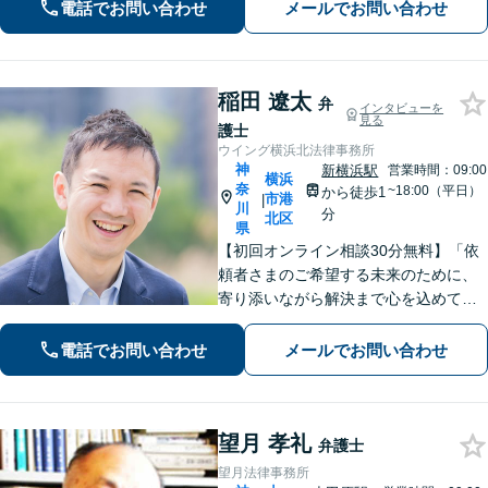
相続／借金／医療・介護／離婚等、市
電話でお問い合わせ
メールでお問い合わせ
民の皆さまの多種多様なご相談に対応
します【馬車道駅2分】
稲田 遼太
弁
インタビューを
見る
護士
ウイング横浜北法律事務所
神
新横浜駅
営業時間：09:00
横浜
奈
~18:00（平日）
から徒歩1
市港
|
川
分
北区
県
【初回オンライン相談30分無料】「依
頼者さまのご希望する未来のために、
寄り添いながら解決まで心を込めて対
応します」不動産契約や売買、家賃滞
納など不動産トラブル／離婚協議や調
電話でお問い合わせ
メールでお問い合わせ
停など離婚問題／相続・遺言も対応
【新横浜1分】
望月 孝礼
弁護士
望月法律事務所