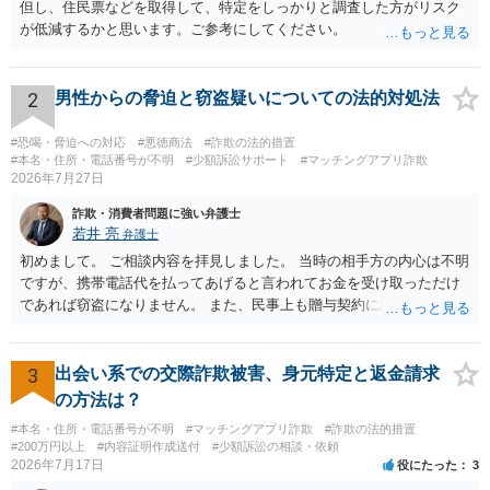
但し、住民票などを取得して、特定をしっかりと調査した方がリスク
が低減するかと思います。ご参考にしてください。
2
男性からの脅迫と窃盗疑いについての法的対処法
#恐喝・脅迫への対応
#悪徳商法
#詐欺の法的措置
#本名・住所・電話番号が不明
#少額訴訟サポート
#マッチングアプリ詐欺
2026年7月27日
詐欺・消費者問題に強い弁護士
若井 亮
弁護士
初めまして。 ご相談内容を拝見しました。 当時の相手方の内心は不明
ですが、携帯電話代を払ってあげると言われてお金を受け取っただけ
であれば窃盗になりません。 また、民事上も贈与契約に該当すると思
われるところ、返済の義務はありません。 これ以上のやり取りをせ
ず、可能であればブロックをするようにしてください。 ご不安であれ
ば、最寄りの警察署に相談をしても良いかもしれません。 以上、ご参
3
出会い系での交際詐欺被害、身元特定と返金請求
考になれば幸いです。
の方法は？
#本名・住所・電話番号が不明
#マッチングアプリ詐欺
#詐欺の法的措置
#200万円以上
#内容証明作成送付
#少額訴訟の相談・依頼
2026年7月17日
役にたった
3