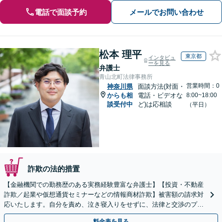
電話で面談予約
メールでお問い合わせ
松本 理平
東京都
インタビュ
ーを見る
弁護士
青山北町法律事務所
営業時間：0
神奈川県
面談方法(対面・
からも相
電話・ビデオな
8:00~18:00
談受付中
ど)は応相談
（平日）
詐欺の法的措置
【金融機関での勤務歴のある実務経験豊富な弁護士】【投資・不動産
詐欺／起業や仮想通貨セミナーなどの情報商材詐欺】被害額の請求対
応いたします。自分を責め、泣き寝入りをせずに、法律と交渉のプロ
にまずはご相談ください。【表参道駅から徒歩3分】
料金表を見る