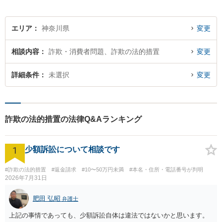
エリア
神奈川県
変更
相談内容
詐欺・消費者問題、詐欺の法的措置
変更
詳細条件
未選択
変更
詐欺の法的措置の法律Q&Aランキング
1
少額訴訟について相談です
#詐欺の法的措置
#返金請求
#10〜50万円未満
#本名・住所・電話番号が判明
2026年7月31日
肥田 弘昭
弁護士
上記の事情であっても、少額訴訟自体は違法ではないかと思います。