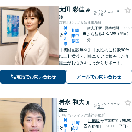
分】
太田 彩佳
弁
インタビューを
見る
護士
武蔵小杉つばき法律事務所
神
新丸子駅
営業時間：09:30
川崎
奈
~17:00（平日）
から徒歩4
市中
|
川
分
原区
県
【初回面談無料】【女性のご相談90%
以上】横浜・川崎エリアに根差した弁
護士がお悩みをしっかりサポート。明
るい将来を切り拓く「あなたのパート
ナー」として、困難な時期を乗り越え
電話でお問い合わせ
メールでお問い合わせ
ませんか？
岩永 和大
弁
インタビューを
見る
護士
川崎パシフィック法律事務所
神
川崎駅
か
営業時間：09:00
川崎
奈
~20:00（平日）
ら徒歩1
市川
|
川