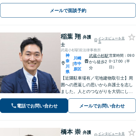
問題等】お気軽にお問い合わせくださ
い【馬車道駅5分】
メールで面談予約
稲葉 翔
弁護
インタビューを見
る
士
武蔵小杉駅前法律事務所
神
武蔵小杉駅
営業時間：09:0
川崎
奈
0~17:00（平
から徒歩2
市中
|
川
日）
分
原区
県
【近隣駐車場有／宅地建物取引士】周
囲への恩返しの思いから弁護士を志し
ました。人とのつながりを大切にし、
ご相談者様に丁寧に寄り添い、可能な
限り最良の結果を追求します。皆様の
電話でお問い合わせ
メールでお問い合わせ
力になれるよう尽力いたしますので、
一人で抱え込まず、まずはご相談くだ
さい。
橋本 崇
弁護
インタビューを見