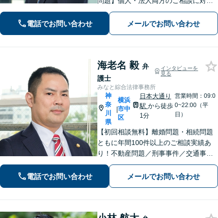
問題】個人・法人両方のご相談に対
応。セカンドオピニオンも歓迎【交通
事故】示談金額の無料診断サービスを
電話でお問い合わせ
メールでお問い合わせ
実施しています【夜間・休日面談】
【完全個室】【横浜駅5分】
海老名 毅
弁
インタビューを
見る
護士
みなと綜合法律事務所
神
日本大通り
営業時間：09:0
横浜
奈
0~22:00（平
駅
から徒歩
市中
|
川
日）
1分
区
県
【初回相談無料】離婚問題・相続問題
ともに年間100件以上のご相談実績あ
り！不動産問題／刑事事件／交通事故
／借金問題／労働問題／債権回収にも
注力。これまで培ったノウハウを最大
電話でお問い合わせ
メールでお問い合わせ
限に活かし、最善の解決へ尽力します
【完全個室】【日本大通り駅2分】