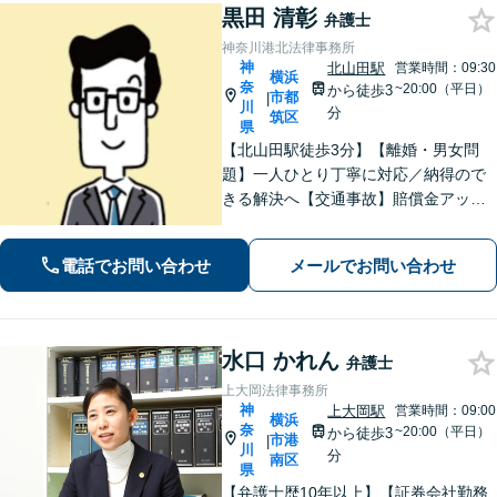
黒田 清彰
弁護士
神奈川港北法律事務所
神
北山田駅
営業時間：09:30
横浜
奈
~20:00（平日）
から徒歩3
市都
|
川
分
筑区
県
【北山田駅徒歩3分】【離婚・男女問
題】一人ひとり丁寧に対応／納得ので
きる解決へ【交通事故】賠償金アップ
などに努めます。保険会社との交渉や
手続きはお任せ【借金・債務整理】手
電話でお問い合わせ
メールでお問い合わせ
続きはもちろん、再発防止策や今後の
生活のフォローも行います。
水口 かれん
弁護士
上大岡法律事務所
神
上大岡駅
営業時間：09:00
横浜
奈
~20:00（平日）
から徒歩3
市港
|
川
分
南区
県
【弁護士歴10年以上】【証券会社勤務