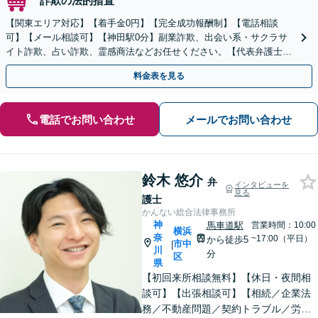
詐欺の法的措置
【関東エリア対応】【着手金0円】【完全成功報酬制】【電話相談
可】【メール相談可】【神田駅0分】副業詐欺、出会い系・サクラサ
イト詐欺、占い詐欺、霊感商法などお任せください。【代表弁護士が
対応】
料金表を見る
電話でお問い合わせ
メールでお問い合わせ
鈴木 悠介
弁
インタビューを
見る
護士
かんない総合法律事務所
神
馬車道駅
営業時間：10:00
横浜
奈
~17:00（平日）
から徒歩5
市中
|
川
分
区
県
【初回来所相談無料】【休日・夜間相
談可】【出張相談可】【相続／企業法
務／不動産問題／契約トラブル／労働