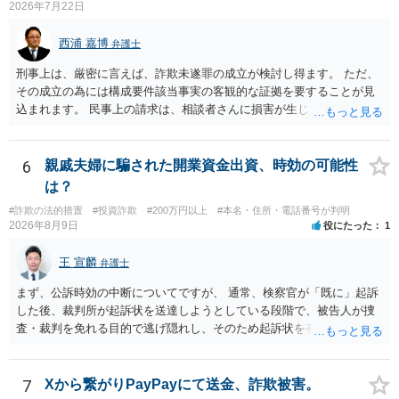
2026年7月22日
西浦 嘉博
弁護士
刑事上は、厳密に言えば、詐欺未遂罪の成立が検討し得ます。 ただ、
その成立の為には構成要件該当事実の客観的な証拠を要することが見
込まれます。 民事上の請求は、相談者さんに損害が生じていない以
上、困難な様に思われます。 より詳細な事項についてお聞きになりた
い場合、最寄りの法律事務所での相談を検討ください。 上記、ご参考
ください。
6
親戚夫婦に騙された開業資金出資、時効の可能性
は？
#詐欺の法的措置
#投資詐欺
#200万円以上
#本名・住所・電話番号が判明
2026年8月9日
役にたった
1
王 宣麟
弁護士
まず、公訴時効の中断についてですが、 通常、検察官が「既に」起訴
した後、裁判所が起訴状を送達しようとしている段階で、被告人が捜
査・裁判を免れる目的で逃げ隠れし、そのため起訴状を有効に送達で
きない場合をいいます。捜査段階で所在不明というだけでは、通常、
この規定によって時効が停止するわけではありません。 その意味で
は、刑事事件化するという部分ではややハードルが高いように見受け
7
Xから繋がりPayPayにて送金、詐欺被害。