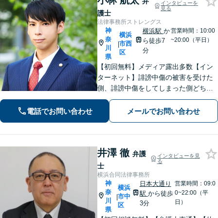
小林 航太
弁
インタビューを
見る
護士
法律事務所ストレングス
神
横浜駅
か
営業時間：10:00
横浜
奈
~20:00（平日）
ら徒歩7
市西
|
川
分
区
県
【初回無料】メディア露出多数【イン
ターネット】誹謗中傷の被害を受けた
側、誹謗中傷をしてしまった側どちら
の経験も豊富です【離婚・男女問題】
離婚や慰謝料を請求する側・される側
電話でお問い合わせ
メールでお問い合わせ
どちらの経験も豊富です【個室対応】
井澤 徹
弁護
インタビューを見
る
士
横浜合同法律事務所
神
日本大通り
営業時間：09:0
横浜
奈
0~22:00（平
駅
から徒歩
市中
|
川
日）
3分
区
県