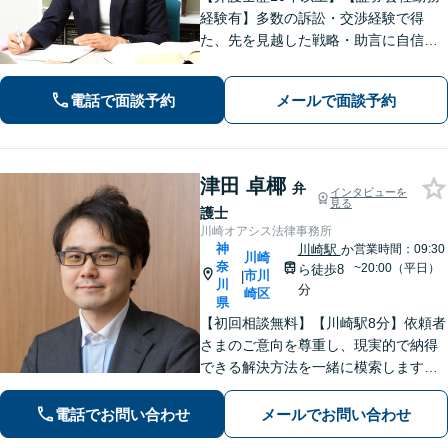
経験有】多数の訴訟・交渉経験で得
た、先を見越した戦略・助言に自信が
あります。依頼者に寄り添いながら的
確にアドバイスいたします【平日夜
電話で面談予約
メールで面談予約
間・土日祝相談可】【上大岡駅直結】
津田 卓椰
弁
インタビューを
見る
護士
川崎オアシス法律事務所
神
川崎駅
か
営業時間：09:30
川崎
奈
~20:00（平日）
ら徒歩8
市川
|
川
分
崎区
県
【初回相談無料】【川崎駅8分】依頼者
さまのご意向を尊重し、現実的で納得
できる解決方法を一緒に模索します
【離婚問題】調停・訴訟対応に豊富な
実績あり。人生の再出発を全力で応援
電話でお問い合わせ
メールでお問い合わせ
いたします【借金問題】状況を整理