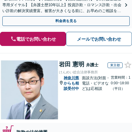
専用ダイヤル】【弁護士歴10年以上】投資詐欺・ロマンス詐欺・出会
い詐欺の解決実績豊富。被害が大きくなる前に、お早めのご相談を。
セカンドオピニオン・オンラインの対応も可能
料金表を見る
電話でお問い合わせ
メールでお問い合わせ
岩田 憲明
弁護士
東京都
けんめい総合法律事務所
営業時間：1
神奈川県
面談方法(対面・
からも相
電話・ビデオな
0:00~18:00
談受付中
ど)は応相談
（平日）