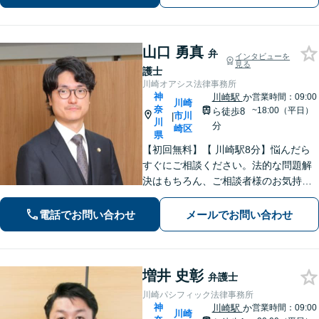
ビュー」
山口 勇真
弁
インタビューを
見る
護士
川崎オアシス法律事務所
神
川崎駅
か
営業時間：09:00
川崎
奈
~18:00（平日）
ら徒歩8
市川
|
川
分
崎区
県
【初回無料】【 川崎駅8分】悩んだら
すぐにご相談ください。法的な問題解
決はもちろん、ご相談者様のお気持ち
まで徹底サポートします。不安を和ら
げる「レスポンスの速さ」と「二人三
電話でお問い合わせ
メールでお問い合わせ
脚」の姿勢で解決まで伴走いたします
ので安心してお任せください。【WEB
面談】
増井 史彰
弁護士
川崎パシフィック法律事務所
神
川崎駅
か
営業時間：09:00
川崎