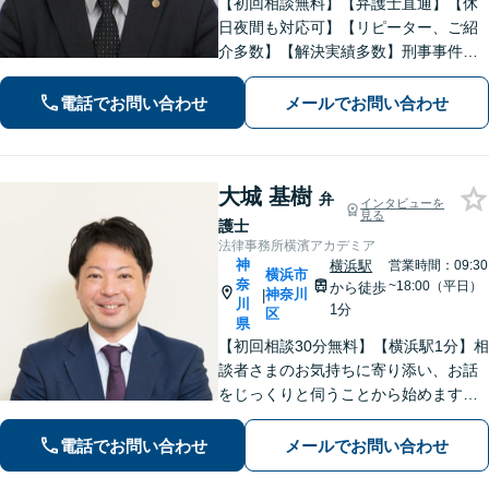
【初回相談無料】【弁護士直通】【休
日夜間も対応可】【リピーター、ご紹
介多数】【解決実績多数】刑事事件、
債務整理、離婚、相続など幅広く対
応。迅速な対応と丁寧なサポートに努
電話でお問い合わせ
メールでお問い合わせ
めます。
大城 基樹
弁
インタビューを
見る
護士
法律事務所横濱アカデミア
神
横浜駅
営業時間：09:30
横浜市
奈
~18:00（平日）
から徒歩
神奈川
|
川
1分
区
県
【初回相談30分無料】【横浜駅1分】相
談者さまのお気持ちに寄り添い、お話
をじっくりと伺うことから始めます。
「相続問題：税理士や不動産鑑定士な
ど他士業とも連携し、問題をワンスト
電話でお問い合わせ
メールでお問い合わせ
ップで解決」「交通事故：事故発生直