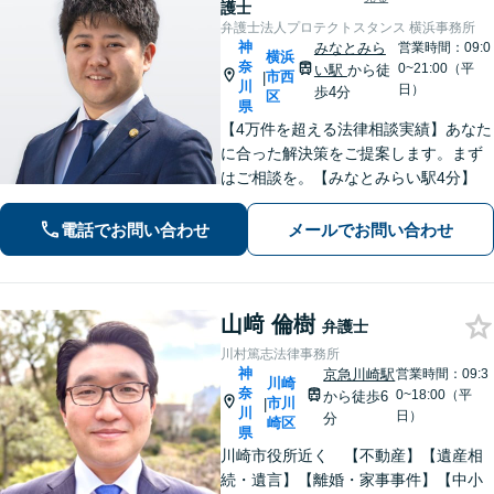
護士
弁護士法人プロテクトスタンス 横浜事務所
神
みなとみら
営業時間：09:0
横浜
奈
0~21:00（平
い駅
から徒
市西
|
川
日）
歩4分
区
県
【4万件を超える法律相談実績】あなた
に合った解決策をご提案します。まず
はご相談を。【みなとみらい駅4分】
電話でお問い合わせ
メールでお問い合わせ
山﨑 倫樹
弁護士
川村篤志法律事務所
神
京急川崎駅
営業時間：09:3
川崎
奈
0~18:00（平
から徒歩6
市川
|
川
日）
分
崎区
県
川崎市役所近く 【不動産】【遺産相
続・遺言】【離婚・家事事件】【中小