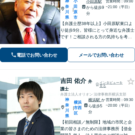
神
小
小田原駅
営業時間：09:00
奈
田
~21:00（平日）
から徒歩9
|
川
原
分
県
市
【弁護士歴38年以上】小田原駅東口よ
り徒歩9分。皆様にとって身近な弁護士
です！ご相談される方の気持ちを考え
ながら、問題を解決していきます。そ
して頼んで良かったと思われる、そう
電話でお問い合わせ
メールでお問い合わせ
いう弁護士でいようと日々努めていま
す。 まずはご相談ください。
吉田 佑介
弁
インタビューを
見る
護士
弁護士法人オリオン 法律事務所横浜支部
神
横浜駅
か
営業時間：09:30
横浜
奈
~20:00（平日）
ら徒歩5
市西
|
川
分
区
県
【初回相談／無制限】地域の市民と企
業の皆さまのための法律事務所【借金