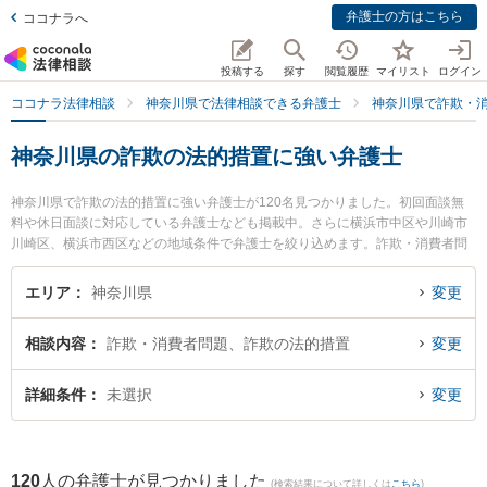
弁護士の方はこちら
ココナラへ
投稿する
探す
閲覧履歴
マイリスト
ログイン
ココナラ法律相談
神奈川県で法律相談できる弁護士
神奈川県で詐欺・
神奈川県の詐欺の法的措置に強い弁護士
神奈川県で詐欺の法的措置に強い弁護士が120名見つかりました。初回面談無
料や休日面談に対応している弁護士なども掲載中。さらに横浜市中区や川崎市
川崎区、横浜市西区などの地域条件で弁護士を絞り込めます。詐欺・消費者問
題に関係する投資詐欺や副業詐欺、FX詐欺等の細かな分野での絞り込み検索も
でき便利です。特によこはま第一法律事務所の山下 聖仁弁護士やかんない総合
エリア
神奈川県
変更
法律事務所の鈴木 悠介弁護士、武蔵小杉駅前法律事務所の稲葉 翔弁護士のプロ
フィール情報や弁護士費用、強みなどが注目されています。『神奈川県で土日
相談内容
詐欺・消費者問題、詐欺の法的措置
変更
や夜間に発生した詐欺の法的措置のトラブルを今すぐに弁護士に相談したい』
『詐欺の法的措置のトラブル解決の実績豊富な近くの弁護士を検索したい』
『初回相談無料で詐欺の法的措置を法律相談できる神奈川県内の弁護士に相談
詳細条件
未選択
変更
予約したい』などでお困りの相談者さんにおすすめです。
120
人の弁護士が見つかりました
(検索結果について詳しくは
こちら
)