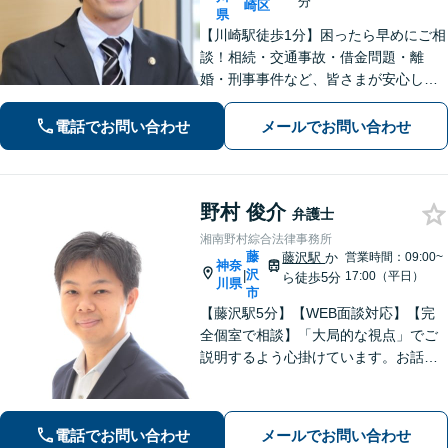
分
崎区
県
【川崎駅徒歩1分】困ったら早めにご相
談！相続・交通事故・借金問題・離
婚・刑事事件など、皆さまが安心して
暮らせるように問題解決に尽力しま
す。【地元密着】クチコミ・リピータ
電話でお問い合わせ
メールでお問い合わせ
ーの方も多数。「こんなことで」と思
わずにお気軽にお問い合わせ下さい。
野村 俊介
弁護士
湘南野村綜合法律事務所
藤
藤沢駅
か
営業時間：09:00~
神奈
沢
|
17:00（平日）
ら徒歩5分
川県
市
【藤沢駅5分】【WEB面談対応】【完
全個室で相談】「大局的な視点」でご
説明するよう心掛けています。お話を
うかがった上で、当該案件に即した事
件の進め方をご提案いたします。「一
般社団法人の代表者を経験した弁護
電話でお問い合わせ
メールでお問い合わせ
士」「AIを活用した効率的な契約書レ