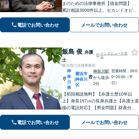
まのための法律事務所【借金問題】…
累計相談3000件以上。セカンドオピニ
オンもお任せ！【交通事故】…示談金
額の無料診断サービスあり！ご相談は
電話でお問い合わせ
メールでお問い合わせ
何度でも無料です。【夜間・土日面
談】【京急川崎駅1分】
飯島 俊
弁護
インタビューを見
る
士
横浜西口法律事務所
神
神奈川駅
営業時間：09:0
横浜市
奈
0~20:00（平
から徒歩
神奈川
|
川
日）
2分
区
県
【初回相談無料】【弁護士歴10年以
上】身長197㎝の長身弁護士【弁護士直
接の電話対応】【男女問題】財産分与
などの金銭問題はお任せ【借金問題】
最適な債務整理をご提案【刑事事件】
電話でお問い合わせ
メールでお問い合わせ
交渉に強い！即日接見に努めます【夜
間・休日面談】【完全個室】【横浜駅7