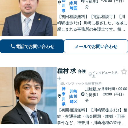
奈
~20:00（平日）
ら徒歩1
市川
|
川
分
崎区
県
【初回相談無料】【電話相談可】【川
崎駅徒歩1分】川崎に根ざした、地域に
親しまれる事務所の弁護士です。相
続・交通事故・借金問題など親身にな
って対応致します。クチコミ・リピー
電話でお問い合わせ
メールでお問い合わせ
ターの方多数。お気軽にご相談くださ
い。
種村 求
弁護
インタビューを見
る
士
川崎パシフィック法律事務所
神
川崎駅
か
営業時間：09:00
川崎
奈
~20:00（平日）
ら徒歩1
市川
|
川
分
崎区
県
【初回相談無料】【川崎駅徒歩1分】相
続・交通事故・借金問題・離婚・刑事
事件など、神奈川・川崎地域の皆様の