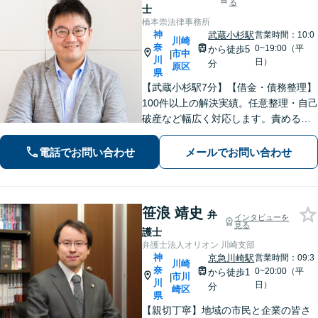
る
士
橋本崇法律事務所
神
武蔵小杉駅
営業時間：10:0
川崎
奈
0~19:00（平
から徒歩5
市中
|
川
日）
分
原区
県
【武蔵小杉駅7分】【借金・債務整理】
100件以上の解決実績。任意整理・自己
破産など幅広く対応します。責めるこ
とは一切しません。些細なことでもお
話ください【労働・雇用】固定残業代
電話でお問い合わせ
メールでお問い合わせ
請求について裁判実績あり【完全個
室】【土日祝日面談可】
笹浪 靖史
弁
インタビューを
見る
護士
弁護士法人オリオン 川崎支部
神
京急川崎駅
営業時間：09:3
川崎
奈
0~20:00（平
から徒歩1
市川
|
川
日）
分
崎区
県
【親切丁寧】地域の市民と企業の皆さ