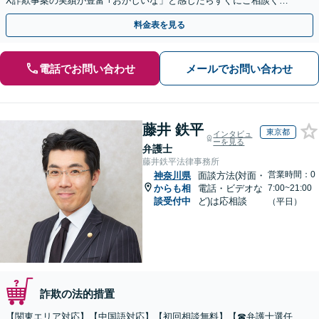
X詐欺事案の実績が豊富 ｢おかしいな」と感じたらすぐにご相談くだ
さい。
料金表を見る
電話でお問い合わせ
メールでお問い合わせ
藤井 鉄平
東京都
インタビュ
ーを見る
弁護士
藤井鉄平法律事務所
営業時間：0
神奈川県
面談方法(対面・
からも相
電話・ビデオな
7:00~21:00
談受付中
ど)は応相談
（平日）
詐欺の法的措置
【関東エリア対応】【中国語対応】【初回相談無料】【☎︎弁護士選任