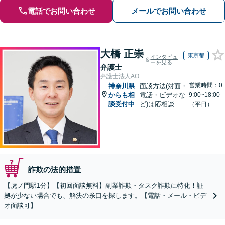
電話でお問い合わせ
メールでお問い合わせ
大橋 正崇
東京都
インタビュ
ーを見る
弁護士
弁護士法人AO
営業時間：0
神奈川県
面談方法(対面・
からも相
電話・ビデオな
9:00~18:00
談受付中
ど)は応相談
（平日）
詐欺の法的措置
【虎ノ門駅1分】【初回面談無料】副業詐欺・タスク詐欺に特化！証
拠が少ない場合でも、解決の糸口を探します。【電話・メール・ビデ
オ面談可】