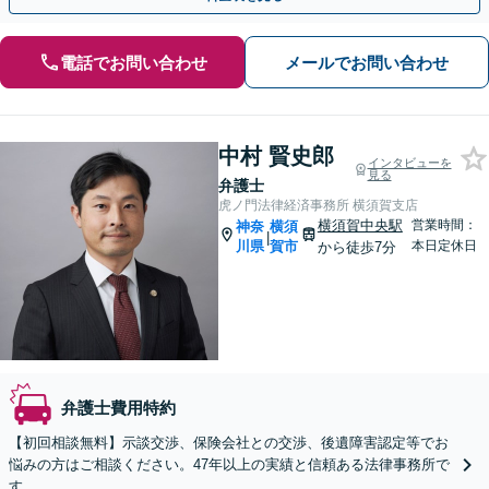
電話でお問い合わせ
メールでお問い合わせ
中村 賢史郎
インタビューを
見る
弁護士
虎ノ門法律経済事務所 横須賀支店
横須賀中央駅
営業時間：
神奈
横須
|
川県
賀市
本日定休日
から徒歩7分
弁護士費用特約
【初回相談無料】示談交渉、保険会社との交渉、後遺障害認定等でお
悩みの方はご相談ください。47年以上の実績と信頼ある法律事務所で
す。