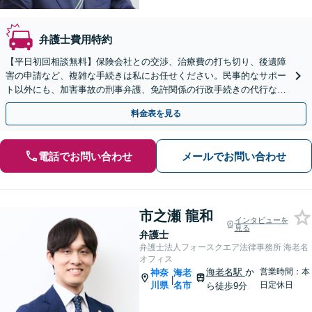
弁護士費用特約
【平日初回相談無料】保険会社との交渉、治療費の打ち切り、後遺障
害の申請など、複雑な手続きは私にお任せください。民事的なサポー
ト以外にも、加害事故の刑事弁護、免許関係の行政手続きの代行な
ど、幅広くサポートいたします【Web・電話での対応可能】
料金表を見る
電話でお問い合わせ
メールでお問い合わせ
市之瀬 龍和
インタビューを
見る
弁護士
弁護士法人フォースクエア法律事務所 海老名
オフィス
海老名駅
か
営業時間：本
神奈
海老
|
川県
名市
日定休日
ら徒歩9分