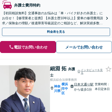
弁護士費用特約
【初回相談無料】交通事故のお悩みは「車・バイク好きの弁護士」に
お任せ！【修理業者と提携】【弁護士歴10年以上】愛車の修理費用請
求／保険金の増額／後遺障害等級認定のご相談など、解決実績多数。
物損から重大事故まで幅広く対応【日本大通り駅2分】
料金表を見る
電話でお問い合わせ
メールでお問い合わせ
細淵 拓
弁護
インタビューを見
る
士
横浜綜合法律事務所
横浜
日本大通り駅
営業時間：
神奈
市中
|
本日定休日
から徒歩1分
川県
区