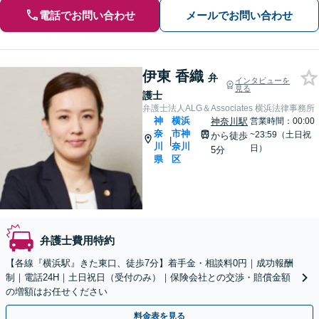
電話でお問い合わせ
メールでお問い合わせ
伊東 香織
弁
インタビューを
見る
護士
弁護士法人ALG＆Associates 横浜法律事務所
神
横浜
神奈川駅
営業時間：00:00
奈
市神
~23:59（土日祝
から徒歩
|
川
奈川
日）
5分
県
区
弁護士費用特約
【各線『横浜駅』きた東口、徒歩7分】着手金・相談料0円｜成功報酬
制｜電話24H｜土日祝日（受付のみ）｜保険会社との交渉・賠償金額
の増額はお任せください
料金表を見る