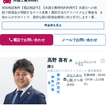
弁護士費用特約
初回相談無料【電話相談可】【弁護士費用特約利用可】弁護士への依
頼で賠償金が増額するケース多数！通院方法のアドバイスなど事故当
初からのサポートで、適切な額の賠償金獲得に向け尽力します！重大
事故・死亡事故の対応実績豊富【休日面談対応】
料金表を見る
電話でお問い合わせ
メールでお問い合わせ
髙野 喜有
弁
インタビューを
見る
護士
弁護士法人プロテクトスタンス 横浜事務所
横
みなとみら
営業時間：09:00
神
浜
~19:00（土日祝
い駅
から徒
奈
市
|
日）
歩4分
川
西
県
区