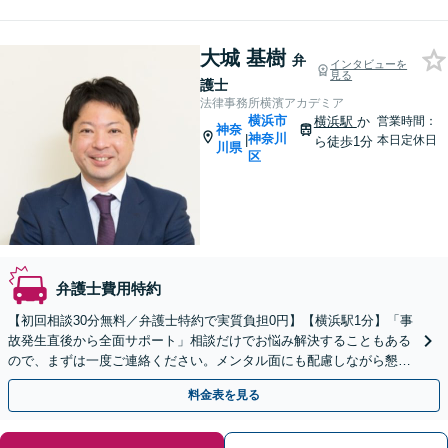
大城 基樹
弁
インタビューを
見る
護士
法律事務所横濱アカデミア
横浜市
横浜駅
か
営業時間：
神奈
神奈川
|
本日定休日
ら徒歩1分
川県
区
弁護士費用特約
【初回相談30分無料／弁護士特約で実質負担0円】【横浜駅1分】「事
故発生直後から全面サポート」相談だけでお悩み解決することもある
ので、まずは一度ご連絡ください。メンタル面にも配慮しながら懇切
丁寧に対応いたします「死亡事故から軽傷事故まで」
料金表を見る