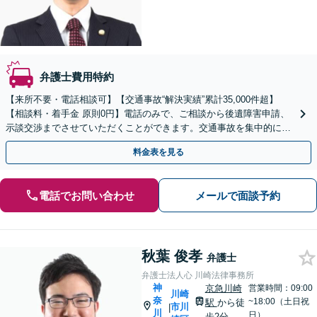
弁護士費用特約
【来所不要・電話相談可】【交通事故“解決実績”累計35,000件超】
【相談料・着手金 原則0円】電話のみで、ご相談から後遺障害申請、
示談交渉までさせていただくことができます。交通事故を集中的に取
り扱っている弁護士が全力でサポート！
料金表を見る
電話でお問い合わせ
メールで面談予約
秋葉 俊孝
弁護士
弁護士法人心 川崎法律事務所
神
京急川崎
営業時間：09:00
川崎
奈
~18:00（土日祝
駅
から徒
市川
|
川
日）
歩2分