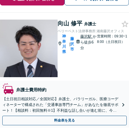
向山 修平
弁護士
ベリーベスト法律事務所 湘南藤沢オフィス
神
藤沢駅
か
営業時間：09:30~1
藤
奈
8:00（土日祝日）
ら徒歩6
沢
|
川
分
市
県
弁護士費用特約
【土日祝日相談対応／全国対応】弁護士、パラリーガル、医療コーデ
ィネーターで構成された「交通事故専門チーム」があなたを徹底サポ
ート！【相談料：初回無料※1】不利益な話し合いが進む前に、今す
ぐ相談！
料金表を見る