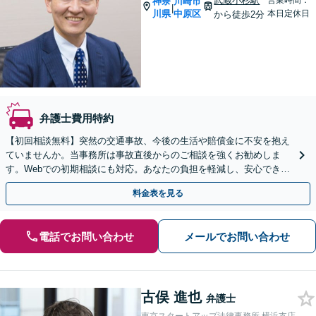
武蔵小杉駅
営業時間：
神奈
川崎市
|
川県
中原区
本日定休日
から徒歩2分
弁護士費用特約
【初回相談無料】突然の交通事故、今後の生活や賠償金に不安を抱え
ていませんか。当事務所は事故直後からのご相談を強くお勧めしま
す。Webでの初期相談にも対応。あなたの負担を軽減し、安心できる
未来へ導きます。【武蔵小杉駅徒歩2分】
料金表を見る
電話でお問い合わせ
メールでお問い合わせ
古俣 進也
弁護士