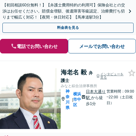
【初回相談60分無料！】【弁護士費用特約の利用可】保険会社との交
渉はお任せください。賠償金増額、後遺障害等級認定、治療費打ち切
りまで幅広く対応！【夜間・休日対応】【馬車道駅3分】
料金表を見る
電話でお問い合わせ
メールでお問い合わせ
海老名 毅
弁
インタビューを
見る
護士
みなと綜合法律事務所
神
日本大通り
営業時間：09:00
横浜
奈
~22:00（土日祝
駅
から徒
市中
|
川
日）
歩1分
区
県