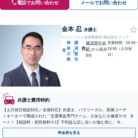
電話でお問い合わせ
メールでお問い合わせ
金本 忍
弁護士
ベリーベスト法律事務所 横須賀オフィス
神
横
横須賀中央
営業時間：09:30~
奈
須
18:00（土日祝
駅
から徒歩
|
川
賀
日）
8分
県
市
弁護士費用特約
【土日祝日相談対応／全国対応】弁護士、パラリーガル、医療コーデ
ィネーターで構成された「交通事故専門チーム」があなたを徹底サポ
ート！【相談料：初回無料※1】不利益な話し合いが進む前に、今す
ぐ相談！
料金表を見る