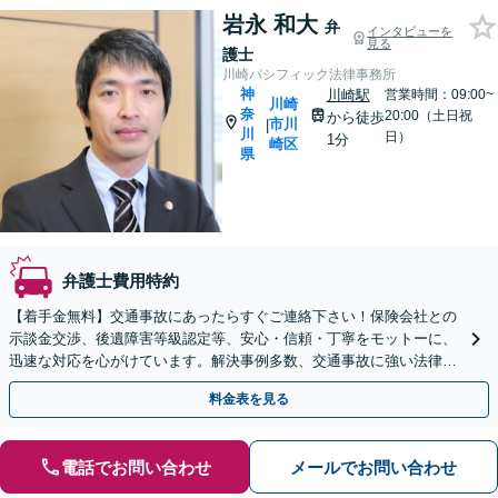
岩永 和大
弁
インタビューを
見る
護士
川崎パシフィック法律事務所
神
川崎駅
営業時間：09:00~
川崎
奈
20:00（土日祝
から徒歩
市川
|
川
日）
1分
崎区
県
弁護士費用特約
【着手金無料】交通事故にあったらすぐご連絡下さい！保険会社との
示談金交渉、後遺障害等級認定等、安心・信頼・丁寧をモットーに、
迅速な対応を心がけています。解決事例多数、交通事故に強い法律事
務所と自負しています。【電話相談可】【川崎駅徒歩1分】
料金表を見る
電話でお問い合わせ
メールでお問い合わせ