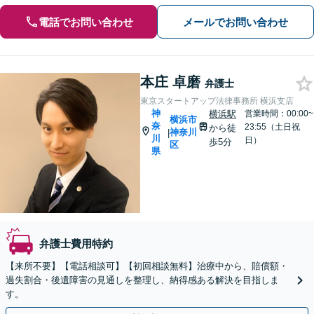
電話でお問い合わせ
メールでお問い合わせ
本庄 卓磨
弁護士
東京スタートアップ法律事務所 横浜支店
神
横浜駅
営業時間：00:00~
横浜市
奈
23:55（土日祝
から徒
神奈川
|
川
日）
歩5分
区
県
弁護士費用特約
【来所不要】【電話相談可】【初回相談無料】治療中から、賠償額・
過失割合・後遺障害の見通しを整理し、納得感ある解決を目指しま
す。