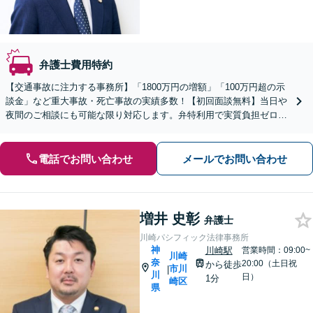
弁護士費用特約
【交通事故に注力する事務所】「1800万円の増額」「100万円超の示
談金」など重大事故・死亡事故の実績多数！【初回面談無料】当日や
夜間のご相談にも可能な限り対応します。弁特利用で実質負担ゼロ！
【弁護士男女4人在籍】【平日夜間・休日対応】
電話でお問い合わせ
メールでお問い合わせ
増井 史彰
弁護士
川崎パシフィック法律事務所
神
川崎駅
営業時間：09:00~
川崎
奈
20:00（土日祝
から徒歩
市川
|
川
日）
1分
崎区
県