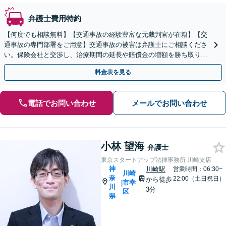
弁護士費用特約
【何度でも相談無料】【交通事故の経験豊富な元裁判官が在籍】【交
通事故の専門部署をご用意】交通事故の被害は弁護士にご相談くださ
い。保険会社と交渉し、治療期間の延長や賠償金の増額を勝ち取りま
す。後遺障害の等級認定の手続きなどもお任せください。
料金表を見る
電話でお問い合わせ
メールでお問い合わせ
小林 望海
弁護士
東京スタートアップ法律事務所 川崎支店
神
川崎駅
営業時間：06:30~
川崎
奈
22:00（土日祝日）
から徒歩
市幸
|
川
3分
区
県