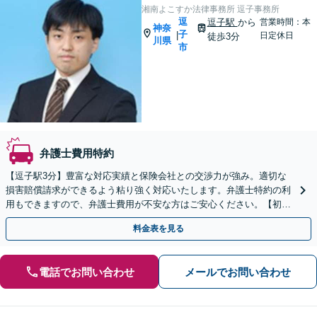
湘南よこすか法律事務所 逗子事務所
逗
逗子駅
から
営業時間：本
神奈
子
|
日定休日
徒歩3分
川県
市
弁護士費用特約
【逗子駅3分】豊富な対応実績と保険会社との交渉力が強み。適切な
損害賠償請求ができるよう粘り強く対応いたします。弁護士特約の利
用もできますので、弁護士費用が不安な方はご安心ください。【初回
面談無料】【夜間・休日は予約で対応可】【法テラス可】
料金表を見る
電話でお問い合わせ
メールでお問い合わせ