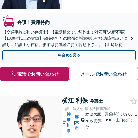
弁護士費用特約
【交通事故に強い弁護士】【電話相談でご契約まで対応可/来所不要】
【1000件以上の実績】保険会社との賠償金増額交渉や後遺障害認定に
詳しい弁護士が在籍。まずはお気軽にお問合せ下さい。【川崎駅徒歩
3分】
料金表を見る
電話でお問い合わせ
メールでお問い合わせ
横江 利保
弁護士
弁護士法人心 厚木法律事務所
神
本厚木駅
営業時間：09:00~1
厚
奈
8:00（土日祝日）
から徒歩3
木
|
川
分
市
県