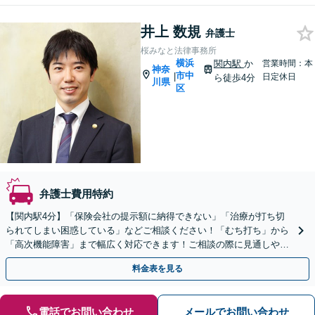
井上 数規
弁護士
桜みなと法律事務所
横浜
関内駅
か
営業時間：本
神奈
市中
|
日定休日
ら徒歩4分
川県
区
弁護士費用特約
【関内駅4分】「保険会社の提示額に納得できない」「治療が打ち切
られてしまい困惑している」などご相談ください！「むち打ち」から
「高次機能障害」まで幅広く対応できます！ご相談の際に見通しや費
用などを明示します【初回面談60分無料】
料金表を見る
電話でお問い合わせ
メールでお問い合わせ