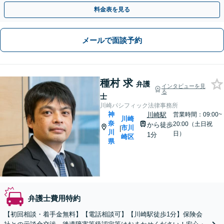
どちらも対応可能です【日本大通駅3分・関内駅8分】
料金表を見る
メールで面談予約
種村 求
弁護
インタビューを見
る
士
川崎パシフィック法律事務所
神
川崎駅
営業時間：09:00~
川崎
奈
20:00（土日祝
から徒歩
市川
|
川
日）
1分
崎区
県
弁護士費用特約
【初回相談・着手金無料】【電話相談可】【川崎駅徒歩1分】保険会