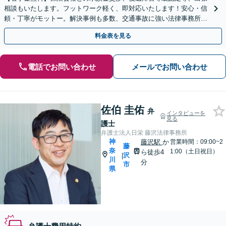
相談もいたします。フットワーク軽く、即対応いたします！安心・信
頼・丁寧がモットー。解決事例も多数、交通事故に強い法律事務所と
自負しております。【電話相談可】【川崎駅徒歩1分】
料金表を見る
電話でお問い合わせ
メールでお問い合わせ
佐伯 圭佑
弁
インタビューを
見る
護士
弁護士法人日栄 藤沢法律事務所
神
藤沢駅
か
営業時間：09:00~2
藤
奈
1:00（土日祝日）
ら徒歩4
沢
|
川
分
市
県