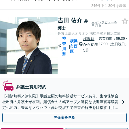
246件中 1-30件を表示
吉田 佑介
弁
インタビューを
見る
護士
弁護士法人オリオン 法律事務所横浜支部
神
横浜駅
営業時間：09:30~
横浜
奈
17:00（土日祝日）
から徒歩
市西
|
川
5分
区
県
弁護士費用特約
【相談無料／無制限】示談金額の無料診断サービスあり。生命保険会
社出身の弁護士が在籍。賠償金の大幅アップ／適切な後遺障害等級認
定へ尽力。豊富なノウハウ・高い交渉力で最善の解決を目指す【弁護
士費用特約】【電話・Zoom相談可】【横浜駅8分】
料金表を見る