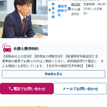
東京スタートアップ法律事務所 横浜支店
神
横浜駅
営業時間：06:30~
横浜市
奈
22:00（土日祝
から徒
神奈川
|
川
日）
歩5分
区
県
弁護士費用特約
【保険会社との交渉】【賠償金の増額交渉】【後遺障害等級認定】交
通事故の被害でお困りの方はご相談ください。初回相談0円で電話に
よる相談にも対応しています。【当日中の相談可(予約制)】【横浜駅
徒歩6分】
料金表を見る
電話でお問い合わせ
メールでお問い合わせ