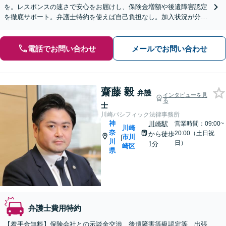
を。レスポンスの速さで安心をお届けし、保険金増額や後遺障害認定
を徹底サポート。弁護士特約を使えば自己負担なし。加入状況が分か
らない方も無料で確認いたします。
電話でお問い合わせ
メールでお問い合わせ
齋藤 毅
弁護
インタビューを見
る
士
川崎パシフィック法律事務所
神
川崎駅
営業時間：09:00~
川崎
奈
20:00（土日祝
から徒歩
市川
|
川
日）
1分
崎区
県
弁護士費用特約
【着手金無料】保険会社との示談金交渉、後遺障害等級認定等、出張