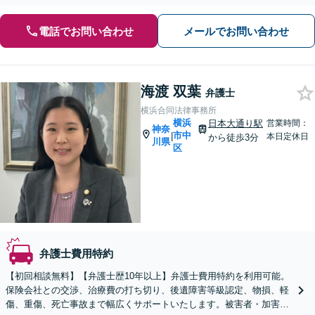
電話でお問い合わせ
メールでお問い合わせ
海渡 双葉
弁護士
横浜合同法律事務所
横浜
日本大通り駅
営業時間：
神奈
市中
|
本日定休日
から徒歩3分
川県
区
弁護士費用特約
【初回相談無料】【弁護士歴10年以上】弁護士費用特約を利用可能。
保険会社との交渉、治療費の打ち切り、後遺障害等級認定、物損、軽
傷、重傷、死亡事故まで幅広くサポートいたします。被害者・加害者