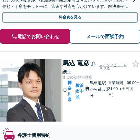
社との示談金交渉、後遺障害等級認定等はおまかせください！安心・
信頼・丁寧をモットーに、迅速な対応を心がけています。解決事例も
多数あり、交通事故に強い法律事務所と自負しております。
料金表を見る
電話でお問い合わせ
メールで面談予約
馬込 竜彦
弁
インタビューを
見る
護士
まごめ法律事務所
神
馬車道駅
営業時間：09:00~
横浜
奈
21:00（土日祝
から徒歩3
市中
|
川
日）
分
区
県
弁護士費用特約