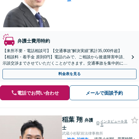
弁護士費用特約
【来所不要・電話相談可】【交通事故“解決実績”累計35,000件超】
【相談料・着手金 原則0円】電話のみで、ご相談から後遺障害申請、
示談交渉までさせていただくことができます。交通事故を集中的に取
り扱っている弁護士が全力でサポート！
料金表を見る
電話でお問い合わせ
メールで面談予約
稲葉 翔
弁護
インタビューを見
る
士
武蔵小杉駅前法律事務所