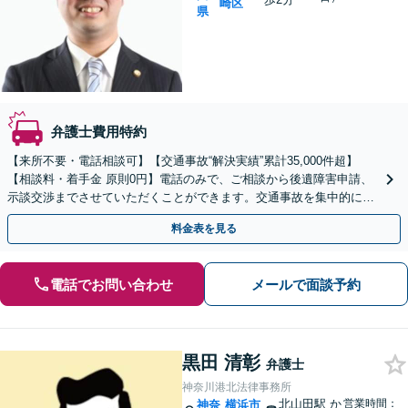
崎区
県
弁護士費用特約
【来所不要・電話相談可】【交通事故“解決実績”累計35,000件超】
【相談料・着手金 原則0円】電話のみで、ご相談から後遺障害申請、
示談交渉までさせていただくことができます。交通事故を集中的に取
り扱っている弁護士が全力でサポート！
料金表を見る
電話でお問い合わせ
メールで面談予約
黒田 清彰
弁護士
神奈川港北法律事務所
北山田駅
か
営業時間：
神奈
横浜市