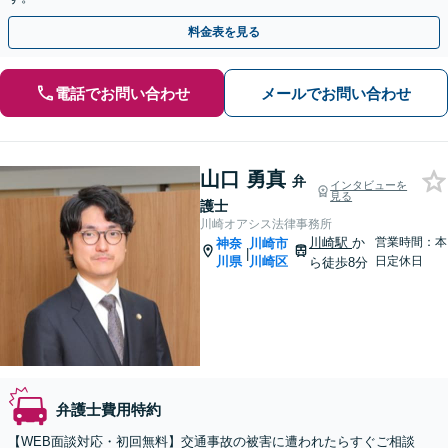
料金表を見る
電話でお問い合わせ
メールでお問い合わせ
山口 勇真
弁
インタビューを
見る
護士
川崎オアシス法律事務所
川崎駅
か
営業時間：本
神奈
川崎市
|
川県
川崎区
日定休日
ら徒歩8分
弁護士費用特約
【WEB面談対応・初回無料】交通事故の被害に遭われたらすぐご相談