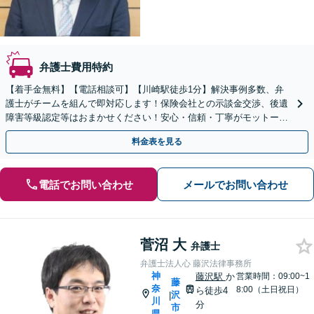
弁護士費用特約
【着手金無料】【電話相談可】【川崎駅徒歩1分】解決事例多数、弁
護士がチームを組んで即対応します！保険会社との示談金交渉、後遺
障害等級認定等はおまかせください！安心・信頼・丁寧がモットー。
交通事故に強い法律事務所と自負しております。
料金表を見る
電話でお問い合わせ
メールでお問い合わせ
菅沼 大
弁護士
弁護士法人心 藤沢法律事務所
神
藤沢駅
か
営業時間：09:00~1
藤
奈
8:00（土日祝日）
ら徒歩4
沢
|
川
分
市
県