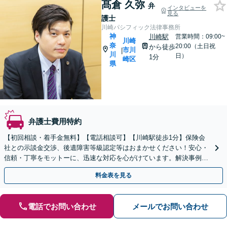
髙倉 久弥
弁
インタビューを
見る
護士
川崎パシフィック法律事務所
神
川崎駅
営業時間：09:00~
川崎
奈
20:00（土日祝
から徒歩
市川
|
川
日）
1分
崎区
県
弁護士費用特約
【初回相談・着手金無料】【電話相談可】【川崎駅徒歩1分】保険会
社との示談金交渉、後遺障害等級認定等はおまかせください！安心・
信頼・丁寧をモットーに、迅速な対応を心がけています。解決事例も
多数あり、交通事故に強い法律事務所と自負しております。
料金表を見る
電話でお問い合わせ
メールでお問い合わせ