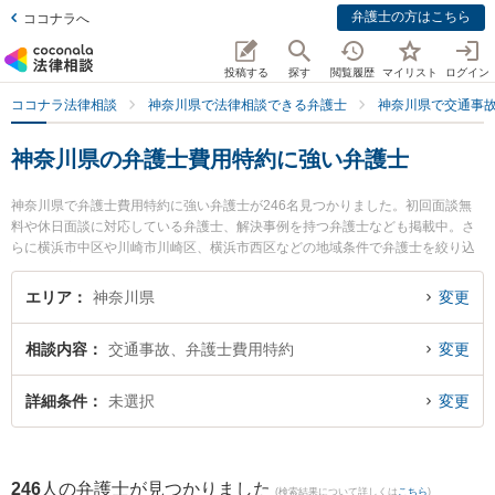
弁護士の方はこちら
ココナラへ
投稿する
探す
閲覧履歴
マイリスト
ログイン
ココナラ法律相談
神奈川県で法律相談できる弁護士
神奈川県で交通事
神奈川県の弁護士費用特約に強い弁護士
神奈川県で弁護士費用特約に強い弁護士が246名見つかりました。初回面談無
料や休日面談に対応している弁護士、解決事例を持つ弁護士なども掲載中。さ
らに横浜市中区や川崎市川崎区、横浜市西区などの地域条件で弁護士を絞り込
めます。交通事故に関係する自動車事故やバイク事故、自転車事故等の細かな
分野での絞り込み検索もでき便利です。特に弁護士法人オリオン 法律事務所横
エリア
神奈川県
変更
浜支部の吉田 佑介弁護士や弁護士法人ALG＆Associates 横浜法律事務所の伊東
香織弁護士、虎ノ門法律経済事務所 横須賀支店の中村 賢史郎弁護士のプロフィ
相談内容
交通事故、弁護士費用特約
変更
ール情報や弁護士費用、強みなどが注目されています。『神奈川県で土日や夜
間に発生した弁護士費用特約のトラブルを今すぐに弁護士に相談したい』『弁
護士費用特約のトラブル解決の実績豊富な近くの弁護士を検索したい』『初回
詳細条件
未選択
変更
相談無料で弁護士費用特約を法律相談できる神奈川県内の弁護士に相談予約し
たい』などでお困りの相談者さんにおすすめです。
246
人の弁護士が見つかりました
(検索結果について詳しくは
こちら
)