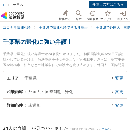
弁護士の方はこちら
ココナラへ
投稿する
探す
閲覧履歴
マイリスト
ログイン
ココナラ法律相談
千葉県で法律相談できる弁護士
千葉県で外国人・国
千葉県の帰化に強い弁護士
千葉県で帰化に強い弁護士が34名見つかりました。初回面談無料や休日面談に
対応している弁護士、解決事例を持つ弁護士なども掲載中。さらに千葉市中央
区や船橋市、柏市などの地域条件で弁護士を絞り込めます。外国人・国際問題
に関係する国際離婚やハーグ条約、国際結婚等の細かな分野での絞り込み検索
もでき便利です。特に松戸総合法律事務所の関野 裕介弁護士や藤井・滝沢綜合
エリア
千葉県
変更
法律事務所の德田 裕哉弁護士、西船橋ゴール法律事務所の田中 隼斗弁護士のプ
ロフィール情報や弁護士費用、強みなどが注目されています。『千葉県で土日
相談内容
外国人・国際問題、帰化
変更
や夜間に発生した帰化のトラブルを今すぐに弁護士に相談したい』『帰化のト
ラブル解決の実績豊富な近くの弁護士を検索したい』『初回相談無料で帰化を
法律相談できる千葉県内の弁護士に相談予約したい』などでお困りの相談者さ
詳細条件
未選択
変更
んにおすすめです。
34
人の弁護士が見つかりました
(検索結果について詳しくは
こちら
)