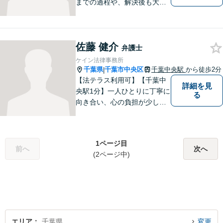
までの過程や、解決後も大切
だと考えています。依頼者に
とって何が「最良の解決」な
のかをともに考えます。初回
佐藤 健介
相談30分無料、オンライン面
弁護士
談、事前の予約で土日の面談
ケイン法律事務所
にも対応しております。
千葉県
千葉市中央区
千葉中央駅
から徒歩2分
|
【法テラス利用可】【千葉中
詳細を見
央駅1分】一人ひとりに丁寧に
る
向き合い、心の負担が少しで
も軽くなるようサポートいた
します。問題の背景にも目を
向け、その先の暮らしまで見
1ページ目
据えた支えを大切にしていま
前へ
次へ
(2ページ中)
す。あなたの気持ちにしっか
り寄り添います。【休日・夜
間面談可】
エリア
千葉県
変更