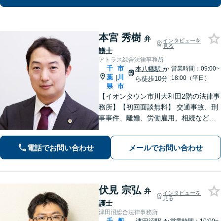
な事案でも全力で対応します。千葉県
内に限らず、関東エリア内であれば出
張可
本宮 秀樹
弁
インタビューを
見る
護士
アトラス綜合法律事務所
千
市
本八幡駅
か
営業時間：09:00~
葉
川
|
18:00（平日）
ら徒歩10分
県
市
【イオンタウン市川大和田2階の法律事
務所】【初回面談無料】 交通事故、刑
事事件、離婚、労働雇用、相続などの
トラブルはご相談ください。 【弁護士
経験15年以上】依頼者様に寄り添い、
電話でお問い合わせ
メールでお問い合わせ
解決へと導きます【電話相談可】【本
八幡駅9分】
伏見 宗弘
弁
インタビューを
見る
護士
津田沼総合法律事務所
千
船