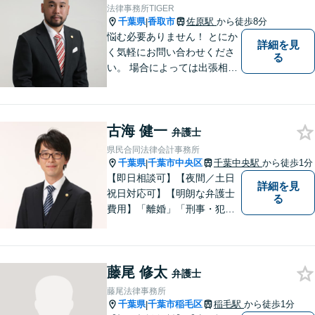
からのご相談にも注力してい
法律事務所TIGER
ます。あなたの思いをしっか
千葉県
香取市
佐原駅
から徒歩8分
|
りと伺います。
悩む必要ありません！ とにか
詳細を見
く気軽にお問い合わせくださ
る
い。 場合によっては出張相談
もさせていただきます。 htt
p://law-office-tiger.com/
古海 健一
弁護士
県民合同法律会計事務所
千葉県
千葉市中央区
千葉中央駅
から徒歩1分
|
【即日相談可】【夜間／土日
詳細を見
祝日対応可】【明朗な弁護士
る
費用】「離婚」「刑事・犯罪
弁護」「労働」「交通事故」
「借金問題」に注力しており
ます。民事・家事・刑事を扱
藤尾 修太
う弁護士です。弁護士と税理
弁護士
士が様々な専門家と連携して
藤尾法律事務所
ワンストップで問題解決しま
千葉県
千葉市稲毛区
稲毛駅
から徒歩1分
|