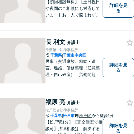
す。
【初回相談無料】【土日祝日
詳細を見
や夜間のご相談にも対応して
る
います】お一人で悩まれず、
まずはご相談下さい。
長 利文
弁護士
千葉第一法律事務所
千葉県
千葉市中央区
|
民事（交通事故、相続・遺
詳細を見
言、離婚、債務整理（任意整
る
理・自己破産）、労働問題
等）、刑事の幅広い分野を取
り扱っております。些細な問
題でも一人で抱え込まずにま
ずはご相談ください。問題の
福原 亮
弁護士
解決に向けて誠心誠意対応い
松戸総合法律事務所
たします。【近隣駐車場あ
千葉県
松戸市
松戸駅
から徒歩1分
|
り】
【松戸駅1分】【完全個室で相
詳細を見
談可】法律相談は、解決する
る