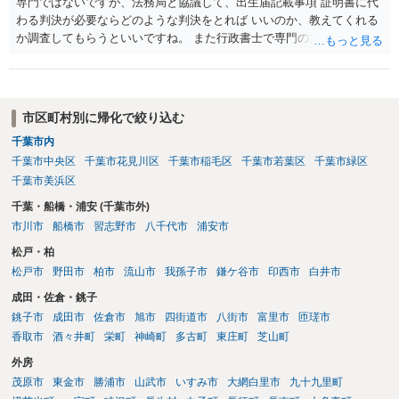
専門ではないですが、法務局と協議して、出生届記載事項 証明書に代
わる判決が必要ならどのような判決をとれば いいのか、教えてくれる
か調査してもらうといいですね。 また行政書士で専門の方がいそうな
ので、探して聞いても いいですね。
市区町村別に帰化で絞り込む
千葉市内
千葉市中央区
千葉市花見川区
千葉市稲毛区
千葉市若葉区
千葉市緑区
千葉市美浜区
千葉・船橋・浦安 (千葉市外)
市川市
船橋市
習志野市
八千代市
浦安市
松戸・柏
松戸市
野田市
柏市
流山市
我孫子市
鎌ケ谷市
印西市
白井市
成田・佐倉・銚子
銚子市
成田市
佐倉市
旭市
四街道市
八街市
富里市
匝瑳市
香取市
酒々井町
栄町
神崎町
多古町
東庄町
芝山町
外房
茂原市
東金市
勝浦市
山武市
いすみ市
大網白里市
九十九里町