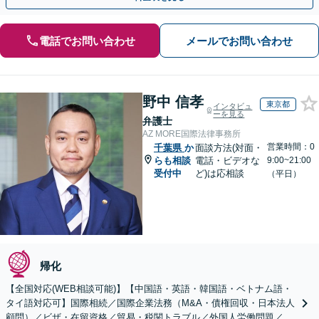
電話でお問い合わせ
メールでお問い合わせ
野中 信孝
東京都
インタビュ
ーを見る
弁護士
AZ MORE国際法律事務所
営業時間：0
千葉県
か
面談方法(対面・
らも相談
電話・ビデオな
9:00~21:00
受付中
ど)は応相談
（平日）
帰化
【全国対応(WEB相談可能)】【中国語・英語・韓国語・ベトナム語・
タイ語対応可】国際相続／国際企業法務（M&A・債権回収・日本法人
顧問）／ビザ・在留資格／貿易・税関トラブル／外国人労働問題／外