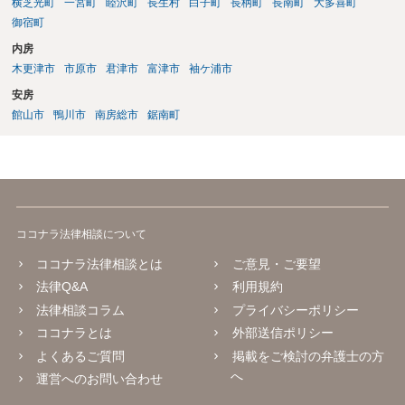
横芝光町
一宮町
睦沢町
長生村
白子町
長柄町
長南町
大多喜町
御宿町
内房
木更津市
市原市
君津市
富津市
袖ケ浦市
安房
館山市
鴨川市
南房総市
鋸南町
ココナラ法律相談について
ココナラ法律相談とは
ご意見・ご要望
法律Q&A
利用規約
法律相談コラム
プライバシーポリシー
ココナラとは
外部送信ポリシー
よくあるご質問
掲載をご検討の弁護士の方
へ
運営へのお問い合わせ