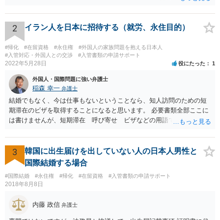
2
イラン人を日本に招待する（就労、永住目的）
#帰化
#在留資格
#永住権
#外国人の家族問題を抱える日本人
#入管対応・外国人との交渉
#入管書類の申請サポート
2022年5月28日
役にたった
1
外国人・国際問題に強い弁護士
稲森 幸一
弁護士
結婚でもなく、今は仕事もないということなら、知人訪問のための短
期滞在のビザを取得することになると思います。 必要書類全部ここに
は書けませんが、短期滞在 呼び寄せ ビザなどの用語で検索すると
あなたが日本で用意する物と本人が自分で用意するものが出てきま
す。 それらを揃えて、イランにある日本大使館ににビザを申請するこ
とになります。 期間は通常９０日、３０日、あるいは１５日ですが、
3
韓国に出生届けを出していない人の日本人男性と
今はコロナもあり刻々と状況が変わっているので、事前に外務省や大
国際結婚する場合
使館に問い合わせたほうがいいかもしれません。ネットでの情報収集
#国際結婚
#永住権
#帰化
#在留資格
#入管書類の申請サポート
もしたほうがいいと思います
2018年8月8日
内藤 政信
弁護士