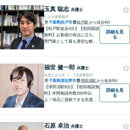
まずはお気軽にご相談くださ
玉真 聡志
い！
弁護士
たま法律事務所
千葉県
松戸市
松戸駅
から徒歩4分
|
【松戸駅徒歩4分】【初回面談
詳細を見
無料】お客様の視点に立ち、
る
専門家として最も適切な解決
策を取ります。離婚問題／借
金問題／交通事故／企業法務
など、幅広い法律トラブルに
福世 健一郎
対応。【夜間／休日対応可
弁護士
能】お客様に寄り添い、スピ
弁護士法人M．L．T法律事務所
ーディーな解決策を実行しま
千葉県
習志野市
津田沼駅
から徒歩8分
|
す。
【津田沼駅8分】【初回相談無
詳細を見
料】年間相談件数200件以
る
上！地元に貢献できる弁護士
に。相談者さまに寄り添い、
最善の解決を目指します【離
婚・男女問題】熟年離婚・不
石原 卓治
貞に関して実績多数、女性側
弁護士