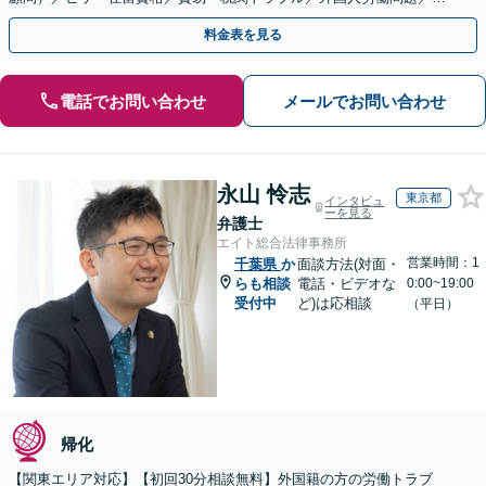
国人刑事事件など、幅広いご相談に対応可能
料金表を見る
電話でお問い合わせ
メールでお問い合わせ
永山 怜志
東京都
インタビュ
ーを見る
弁護士
エイト総合法律事務所
営業時間：1
千葉県
か
面談方法(対面・
らも相談
電話・ビデオな
0:00~19:00
受付中
ど)は応相談
（平日）
帰化
【関東エリア対応】【初回30分相談無料】外国籍の方の労働トラブ