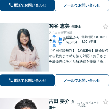
だろうか」と迷われている方でも、ま
電話でお問い合わせ
メールでお問い合わせ
ずはお気軽にご相談ください【休日・
夜間面談｜WEB面談可】
関谷 恵美
弁護士
アポロ法律事務所
千
柏駅
から
営業時間：09:00~1
柏
葉
|
8:00（平日）
徒歩5分
市
県
【初回相談無料】【柏駅5分】離婚調停
から裁判まで粘り強く対応！お子さま
を最優先に考えた解決案を提案「高齢
者・障がい者の方の相続を全力サポー
ト」「遺言書作成で紛争回避」「不動
産相続に強い」【完全個室制】【休
電話でお問い合わせ
メールでお問い合わせ
日・夜間面談可】【分割・後払い対
応】
吉田 要介
弁
インタビューを
見る
護士