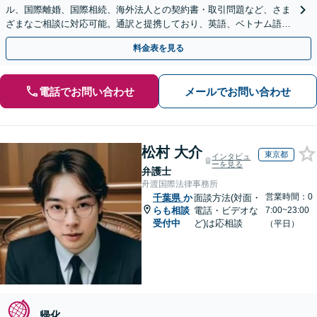
ル、国際離婚、国際相続、海外法人との契約書・取引問題など、さま
ざまなご相談に対応可能。通訳と提携しており、英語、ベトナム語、
中国語、タイ語等対応可能です（通訳料別途）。
料金表を見る
電話でお問い合わせ
メールでお問い合わせ
松村 大介
東京都
インタビュ
ーを見る
弁護士
舟渡国際法律事務所
営業時間：0
千葉県
か
面談方法(対面・
らも相談
電話・ビデオな
7:00~23:00
受付中
ど)は応相談
（平日）
帰化