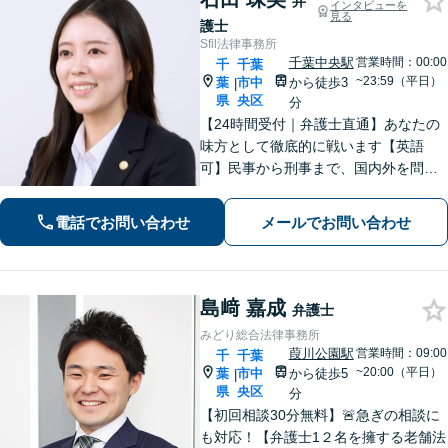
弁
インタビューを
見る
護士
Sfil法律事務所
千葉中央駅
営業時間：00:00
千
千葉
~23:59（平日）
葉
市中
から徒歩3
|
県
央区
分
【24時間受付｜弁護士直通】あなたの
味方として徹底的に戦います【英語
可】民事から刑事まで、国内外を問わ
ず幅広くサポート【IT講師経験／デジ
タル証拠・資産対応】ソーシャルワー
電話でお問い合わせ
メールでお問い合わせ
カー兼司法書士と連携【法テラス・WE
B面談可】【都内面談可】
島﨑 嘉成
弁護士
みどり総合法律事務所
葭川公園駅
営業時間：09:00
千
千葉
~20:00（平日）
葉
市中
から徒歩5
|
県
央区
分
【初回相談30分無料】🚨急ぎの相談に
も対応！【弁護士1２名を擁する老舗法