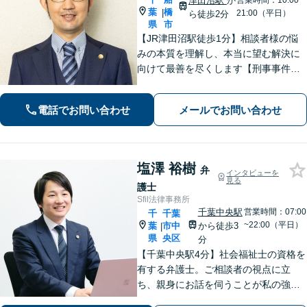
津田沼駅
か
営業時間：10:00~
葉
橋
|
21:00（平日）
ら徒歩2分
県
市
【JR津田沼駅徒歩1分】相談者様の悩
みの本質を理解し、本当に望む解決に
向けて最善を尽くします【刑事事件】
即日接見可！重大事件もお任せくださ
い【交通事故】医療費の打ち切り、後
電話でお問い合わせ
メールでお問い合わせ
遺障害等級認定など。保険会社との対
等な交渉にはぜひ弁護士にご依頼を！
塩澤 裕樹
弁
インタビューを
見る
護士
Sfil法律事務所
千葉中央駅
営業時間：07:00
千
千葉
~22:00（平日）
葉
市中
から徒歩3
|
県
央区
分
【千葉中央駅4分】社会福祉士の資格を
有する弁護士。ご相談者の視点に立
ち、親身にお話を伺うことが私の強み
です。「こんなことを相談してよいの