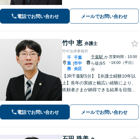
て対応します」企業法務／交通事故／
離婚問題／借金問題／刑事事件など、
幅広くサポート。【夜間・休日面談
電話でお問い合わせ
メールでお問い合わせ
可】【完全個室】【本千葉駅徒歩３
分】
竹中 恵
弁護士
竹中法律事務所
千葉駅
か
営業時間：10:00
千
千葉
~18:00（平日）
葉
市中
ら徒歩5
|
県
央区
分
【JR千葉駅5分】【弁護士経験10年以
上】長年の実績と幅広い経験により、
依頼者さまが納得できる結果を目指し
て尽力します【相続・遺言】遺産分割
協議や調停など対応【不動産・住ま
い】オーナーの方からの案件を解決し
電話でお問い合わせ
メールでお問い合わせ
た実績多数【初回相談無料】
石田 珠美