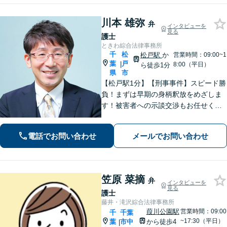
川本 雄弥
弁
インタビューを
見る
護士
ときわ綜合法律事務所
千
松
松戸駅
か
営業時間：09:00~1
葉
戸
|
8:00（平日）
ら徒歩1分
県
市
【松戸駅1分】【刑事事件】スピード勝
負！まずは早期の身柄釈放をめざしま
す！被害者への示談交渉もお任せくだ
さい。【離婚問題】「お金」「子ど
も」で悩んでいませんか？証拠の集め
電話でお問い合わせ
メールでお問い合わせ
方や交渉の進め方には自信がありま
す。調停もお任せください。
笠原 菜摘
弁
インタビューを
見る
護士
藤井・滝沢綜合法律事務所
葭川公園駅
営業時間：09:00
千
千葉
~17:30（平日）
葉
市中
から徒歩4
|