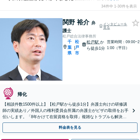
34件中 1-30件を表示
関野 裕介
弁
インタビューを
見る
護士
松戸総合法律事務所
千
松
松戸駅
か
営業時間：09:00~2
葉
戸
|
1:00（平日）
ら徒歩1分
県
市
帰化
【相談件数1500件以上】【松戸駅から徒歩1分】弁護士向けの研修講
師の実績あり／外国人の権利委員会所属の弁護士がビザの取得をお手
伝いします。「8年かけて在留資格を取得」複雑なトラブルも解決。
日本語が苦手な外国人のサポートに定評ありです。
料金表を見る