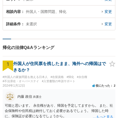
相談内容
外国人・国際問題、帰化
変更
詳細条件
未選択
変更
帰化の法律Q&Aランキング
1
外国人が住民票を残したまま、海外への帰国はで
きるか？
#外国人の家族問題を抱える日本人
#在留資格
#帰化
#永住権
#不法滞在・オーバーステイ
#入管書類の申請サポート
2024年1月12日
役にたった
2
内藤 政信
弁護士
可能と思います。 永住権があり、帰国を予定してますから。 また、社
会保険料や住民税は納付しておく必要があるでしょう。 帰国した時
に、保険証が必要になるでしょうから。