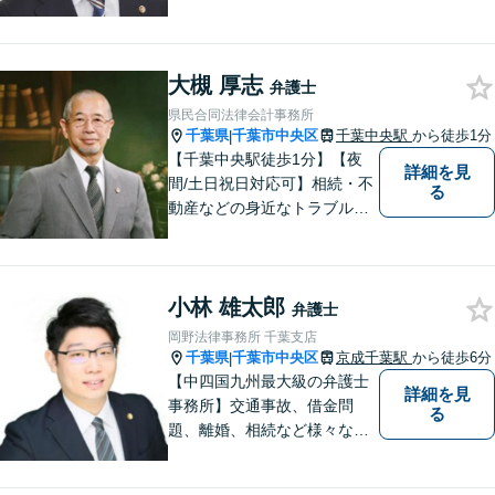
題について、「何度でも無
料」の相談を行っています！
まずはお気軽にご相談くださ
大槻 厚志
い！
弁護士
県民合同法律会計事務所
千葉県
千葉市中央区
千葉中央駅
から徒歩1分
|
【千葉中央駅徒歩1分】【夜
詳細を見
間/土日祝日対応可】相続・不
る
動産などの身近なトラブルに
ついて、依頼者の方のお悩み
を解決して、笑顔を取り戻し
て頂けるよう、最善の策を考
小林 雄太郎
え全力で実行します。まずは
弁護士
ご相談ください。
岡野法律事務所 千葉支店
千葉県
千葉市中央区
京成千葉駅
から徒歩6分
|
【中四国九州最大級の弁護士
詳細を見
事務所】交通事故、借金問
る
題、離婚、相続など様々な問
題について、「何度でも無
料」の相談を行っています！