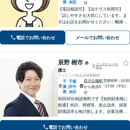
県
央区
分
【電話相談可】【法テラス利用可】
「話しやすさを大切にしています。ま
ずはお話をお聞かせください」離婚男
女問題／労働問題／借金問題／刑事事
件／相続紛争など、幅広いご相談に対
電話でお問い合わせ
メールでお問い合わせ
応が可能です。【夜間・休日面談可】
【葭川公園駅5分】
辰野 樹市
弁
インタビューを
見る
護士
ファミリア総合法律事務所
葭川公園駅
営業時間：10:00
千
千葉
~17:00（平日）
葉
市中
から徒歩5
|
県
央区
分
初回30分相談無料です【知的財産権に
精通】特許、商標等、差止請求、損害
賠償請求も検討致します。企業法務・
顧問契約・刑事事件・離婚・相続・不
動産など分野の区別なく、複雑・特殊
電話でお問い合わせ