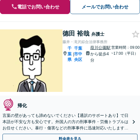
電話でお問い合わせ
メールでお問い合わせ
德田 裕哉
弁護士
藤井・滝沢綜合法律事務所
葭川公園駅
営業時間：09:00
千
千葉
~17:00（平日）
葉
市中
から徒歩4
|
県
央区
分
帰化
言葉の壁があっても諦めないでください【通訳のサポートあり】で日
本語が不安な方も安心です。外国人の方の刑事事件・労働トラブルは
お任せください。暴行・傷害などの刑事事件に迅速対応いたします。
【事前予約で休日・夜間面談可】
料金表を見る