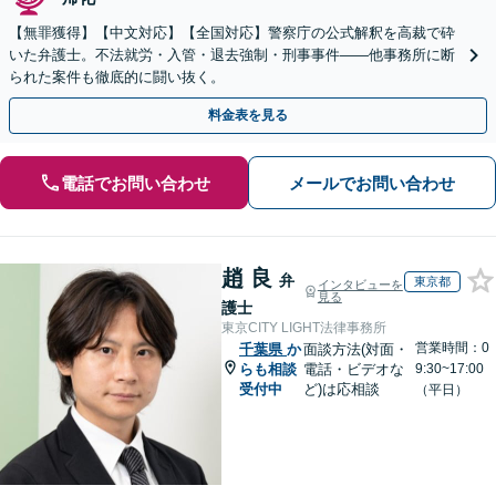
【無罪獲得】【中文対応】【全国対応】警察庁の公式解釈を高裁で砕
いた弁護士。不法就労・入管・退去強制・刑事事件——他事務所に断
られた案件も徹底的に闘い抜く。
料金表を見る
電話でお問い合わせ
メールでお問い合わせ
趙 良
弁
東京都
インタビューを
見る
護士
東京CITY LIGHT法律事務所
営業時間：0
千葉県
か
面談方法(対面・
らも相談
電話・ビデオな
9:30~17:00
受付中
ど)は応相談
（平日）