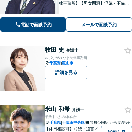
律事務所】【男女問題】浮気・不倫の
慰謝料・親権問題などご相談ください
【借金問題】最適な債務整理をご提案
【債権回収】売掛金の回収はお任せ
電話で面談予約
メールで面談予約
【葭川公園駅5分／千葉中央駅10分】
牧田 史
弁護士
ルポながれやま法律事務所
千葉県
流山市
|
詳細を見る
米山 和希
弁護士
千葉中央法律事務所
千葉県
千葉市中央区
葭川公園駅
から徒歩5分
|
【休日相談可】相続・遺言／