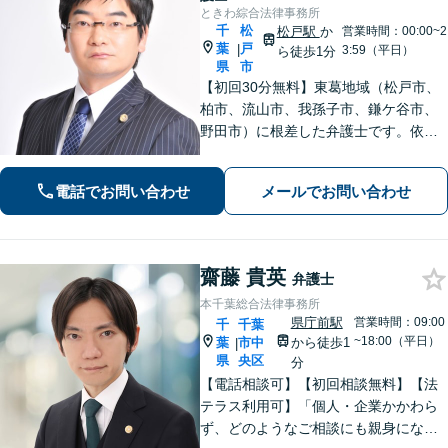
ときわ綜合法律事務所
千
松
松戸駅
か
営業時間：00:00~2
葉
戸
|
3:59（平日）
ら徒歩1分
県
市
【初回30分無料】東葛地域（松戸市、
柏市、流山市、我孫子市、鎌ケ谷市、
野田市）に根差した弁護士です。依頼
者のご意向を確認の上、徹底して案件
の解決に当たります。離婚・交通事
電話でお問い合わせ
メールでお問い合わせ
故・債務整理をはじめとする諸問題に
お困りの際はまずはご相談下さい。
齋藤 貴英
弁護士
本千葉総合法律事務所
県庁前駅
営業時間：09:00
千
千葉
~18:00（平日）
葉
市中
から徒歩1
|
県
央区
分
【電話相談可】【初回相談無料】【法
テラス利用可】「個人・企業かかわら
ず、どのようなご相談にも親身になっ