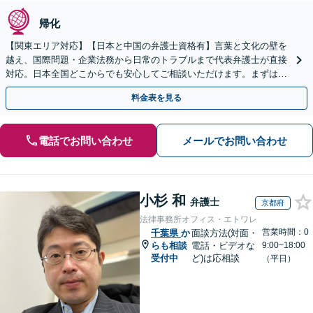
帰化
【関東エリア対応】【日本と中国の弁護士資格有】言葉と文化の壁を
越え、国際問題・企業法務から日常のトラブルまで代表弁護士が直接
対応。日本全国どこからでも安心してご相談いただけます。まずは一
歩を踏み出してみませんか。【初回相談無料】
料金表を見る
電話でお問い合わせ
メールでお問い合わせ
小杉 和
弁護士
京都府
法律事務所オフィス・エトワレ
営業時間：0
千葉県
か
面談方法(対面・
らも相談
電話・ビデオな
9:00~18:00
受付中
ど)は応相談
（平日）