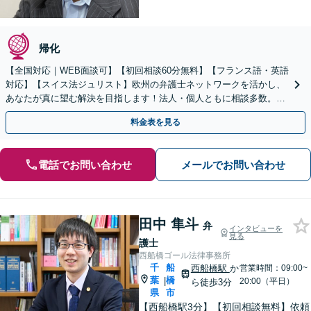
帰化
【全国対応｜WEB面談可】【初回相談60分無料】【フランス語・英語
対応】【スイス法ジュリスト】欧州の弁護士ネットワークを活かし、
あなたが真に望む解決を目指します！法人・個人ともに相談多数。細
やかな連絡と粘り強い交渉を徹底【休日・夜間相談可】
料金表を見る
電話でお問い合わせ
メールでお問い合わせ
田中 隼斗
弁
インタビューを
見る
護士
西船橋ゴール法律事務所
千
船
西船橋駅
か
営業時間：09:00~
葉
橋
|
20:00（平日）
ら徒歩3分
県
市
【西船橋駅3分】【初回相談無料】依頼