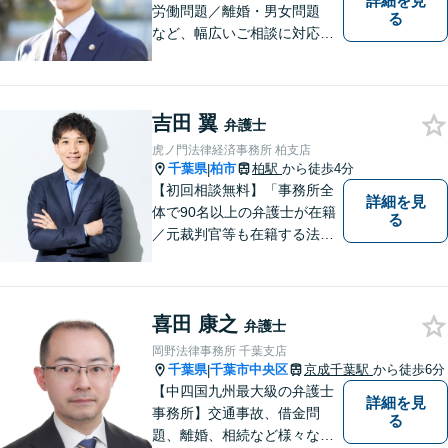
詳細を見
労働問題／離婚・男女問題
る
など、幅広いご相談に対応。
依頼者さまに丁寧に寄り添
い、納得できる解決を目指し
ます【複数弁護士在籍】複雑
吉田 翼
な内容の紛争も、事務所一丸
弁護士
となり解決までサポート【葭
虎ノ門法律経済事務所 柏支店
川公園駅5分】
千葉県
柏市
柏駅
から徒歩4分
|
【初回相談無料】「事務所全
詳細を見
体で90名以上の弁護士が在籍
る
／元裁判官等も在籍する法律
事務所／創業1972年」注力分
野の限定と本店との密な連携
「本店の税理士及び司法書士
喜田 康之
と連携し、税務・登記もワン
弁護士
ストップで対応可」【休日・
岡野法律事務所 千葉支店
夜間相談可】
千葉県
千葉市中央区
京成千葉駅
から徒歩6分
|
【中四国九州最大級の弁護士
詳細を見
事務所】交通事故、借金問
る
題、離婚、相続など様々な問