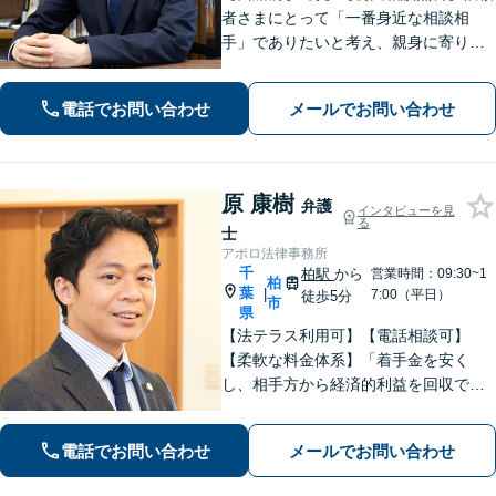
者さまにとって「一番身近な相談相
手」でありたいと考え、親身に寄り添
って対応することを大切にしていま
す。おひとりで悩まず、弁護士にご相
電話でお問い合わせ
メールでお問い合わせ
談ください。前向きな一歩を踏み出せ
るように、全力でサポートします。
原 康樹
弁護
インタビューを見
る
士
アポロ法律事務所
千
柏駅
から
営業時間：09:30~1
柏
葉
|
7:00（平日）
徒歩5分
市
県
【法テラス利用可】【電話相談可】
【柔軟な料金体系】「着手金を安く
し、相手方から経済的利益を回収でき
た場合は報酬金で補う」などの対応も
可能です。離婚・男女問題、借金・債
電話でお問い合わせ
メールでお問い合わせ
務整理、 相続・遺言 、労働・雇用、交
通事故 など【柏駅5分】