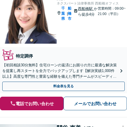
ネクスパート法律事務所 西船橋オフィス
千
船
西船橋駅
か
営業時間：09:00~
葉
橋
|
21:00（平日）
ら徒歩4分
県
市
特定調停
【初回相談30分無料】住宅ローンの返済にお困りの方に最適な解決策
を提案し再スタートを全力でバックアップします【解決実績1,000件
以上】高度な専門性と豊富な経験を備えた専門チームがスピーディー
に対応【分割・後払い応相談】【LINE相談可】
料金表を見る
電話でお問い合わせ
メールでお問い合わせ