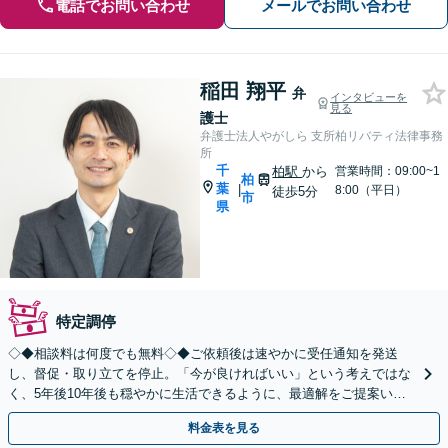
電話でお問い合わせ
メールでお問い合わせ
稲田 翔平
弁
インタビューを
見る
護士
弁護士法人やがしら 支所柏リバティ法律事務
所
千
柏駅
から
営業時間：09:00~1
柏
葉
|
8:00（平日）
徒歩5分
市
県
特定調停
◇◆相談料は何度でも無料◇◆ご依頼後は速やかに受任通知を発送
し、督促・取り立てを停止。「今が良ければいい」という考えではな
く、5年後10年後も穏やかに生活できるように、最適解をご提案いた
します。借金問題は一人で抱え込まずご相談ください。
料金表を見る