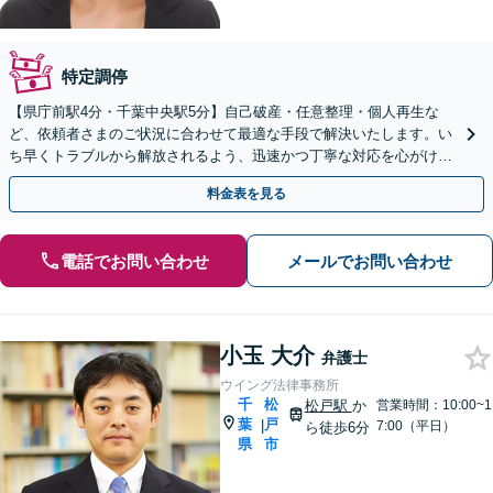
特定調停
【県庁前駅4分・千葉中央駅5分】自己破産・任意整理・個人再生な
ど、依頼者さまのご状況に合わせて最適な手段で解決いたします。い
ち早くトラブルから解放されるよう、迅速かつ丁寧な対応を心がけま
す。【初回相談30分無料】【電話相談実施中】
料金表を見る
電話でお問い合わせ
メールでお問い合わせ
小玉 大介
弁護士
ウイング法律事務所
千
松
松戸駅
か
営業時間：10:00~1
葉
戸
|
7:00（平日）
ら徒歩6分
県
市