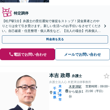
特定調停
【松戸駅1分】弁護士の受任通知で催促をストップ！貸金業者とのや
りとりは全て引き受けます。新しい生活へのお手伝いをさせてくださ
い。自己破産・任意整理・個人再生など。【法人の場合】代表個人の
財産や今後の給与所得などについてもアドバイスできます。
料金表を見る
電話でお問い合わせ
メールでお問い合わせ
本吉 政尋
弁護士
弁護士法人心 木更津法律事務所
木
木更津駅
営業時間：09:00~
千
更
21:00（平日）
から徒歩1
葉
|
津
分
県
市