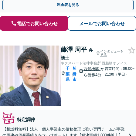
トをサポート【電話・WEB面談可】
料金表を見る
電話でお問い合わせ
メールでお問い合わせ
藤澤 周平
弁
インタビューを
見る
護士
ネクスパート法律事務所 西船橋オフィス
千
船
西船橋駅
か
営業時間：09:00~
葉
橋
|
21:00（平日）
ら徒歩4分
県
市
特定調停
【相談料無料】法人・個人事業主の債務整理に強い専門チームが事業
の再建や倒産手続きをフルサポートします【解決実績1,000件以上】