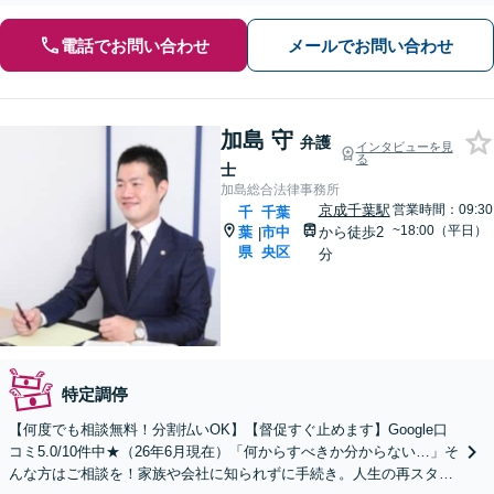
電話でお問い合わせ
メールでお問い合わせ
加島 守
弁護
インタビューを見
る
士
加島総合法律事務所
京成千葉駅
営業時間：09:30
千
千葉
~18:00（平日）
葉
市中
から徒歩2
|
県
央区
分
特定調停
【何度でも相談無料！分割払いOK】【督促すぐ止めます】Google口
コミ5.0/10件中★（26年6月現在）「何からすべきか分からない…」そ
んな方はご相談を！家族や会社に知られずに手続き。人生の再スター