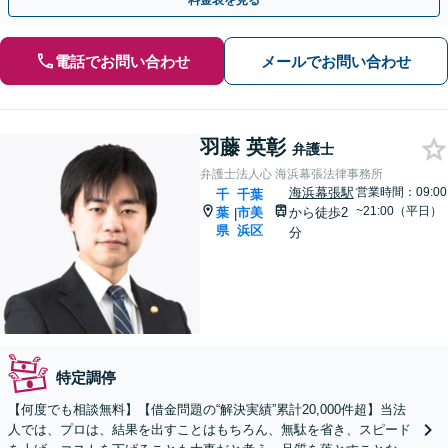
料金表を見る
電話でお問い合わせ
メールでお問い合わせ
羽藤 英彰
弁護士
弁護士法人心 海浜幕張法律事務所
海浜幕張駅
営業時間：09:00
千
千葉
~21:00（平日）
葉
市美
から徒歩2
|
県
浜区
分
特定調停
【何度でも相談無料】【借金問題の“解決実績”累計20,000件超】当法
人では、プロは、結果を出すことはもちろん、無駄を省き、スピード