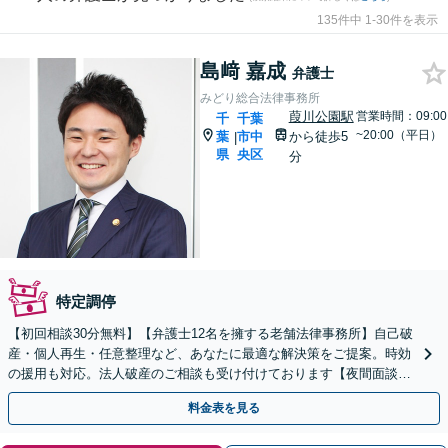
135件中 1-30件を表示
島﨑 嘉成
弁護士
みどり総合法律事務所
葭川公園駅
営業時間：09:00
千
千葉
~20:00（平日）
葉
市中
から徒歩5
|
県
央区
分
特定調停
【初回相談30分無料】【弁護士12名を擁する老舗法律事務所】自己破
産・個人再生・任意整理など、あなたに最適な解決策をご提案。時効
の援用も対応。法人破産のご相談も受け付けております【夜間面談
可】【完全個室】【葭川公園駅5分／千葉中央駅10分】
料金表を見る