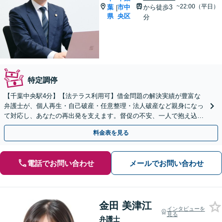
~22:00（平日）
葉
市中
から徒歩3
|
県
央区
分
特定調停
【千葉中央駅4分】【法テラス利用可】借金問題の解決実績が豊富な
弁護士が、個人再生・自己破産・任意整理・法人破産など親身になっ
て対応し、あなたの再出発を支えます。督促の不安、一人で抱え込ま
ずにご相談ください【夜間・休日面談可】
料金表を見る
電話でお問い合わせ
メールでお問い合わせ
金田 美津江
インタビューを
見る
弁護士