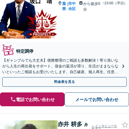
~23:00（平日）
葉
市中
から徒歩5
|
県
央区
分
特定調停
【ギャンブルでも大丈夫】債務整理のご相談も多数解決！寄り添いな
がら人生の再出発をサポート。借金の返済が滞り、生活がままならな
いといったご相談もお受けいたします。自己破産、個人再生、任意整
理から、最適な方法を一緒に考えましょう【分割払い可】
料金表を見る
電話でお問い合わせ
メールでお問い合わせ
赤井 耕多
弁
インタビューを