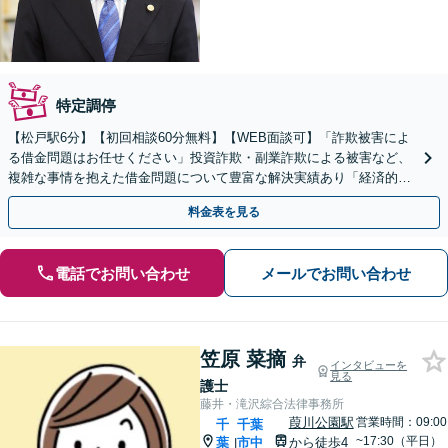
特定調停
【松戸駅6分】【初回相談60分無料】【WEB面談可】「詐欺被害によ
る借金問題はお任せください」投資詐欺・副業詐欺による被害など、
複雑な事情を抱えた借金問題について豊富な解決実績あり「経済的負
担を軽減する柔軟な料金体系」【休日・夜間相談可】
料金表を見る
電話でお問い合わせ
メールでお問い合わせ
笠原 菜摘
弁
インタビューを
見る
護士
藤井・滝沢綜合法律事務所
葭川公園駅
営業時間：09:00
千
千葉
~17:30（平日）
葉
市中
から徒歩4
|