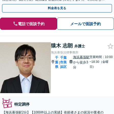
【破産管財人の経験有】【企業勤め経験有の弁護士】
料金表を見る
電話で面談予約
メールで面談予約
猿木 志朗
弁護士
海浜幕張法律事務所
海浜幕張駅
営業時間：10:00
千
千葉
~18:30（金曜
葉
市美
から徒歩3
|
県
浜区
日）
分
特定調停
【海浜幕張駅2分】【1000件以上の実績】依頼者さまの状況や業者の