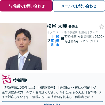
電話でお問い合わせ
メールでお問い合わせ
松尾 太暉
弁護士
ネクスパート法律事務所 西船橋オフィス
千
船
西船橋駅
か
営業時間：09:00~
葉
橋
|
21:00（平日）
ら徒歩4分
県
市
特定調停
【解決実績1,000件以上】【相談料0円】【分割払い・後払い可能】借
金でお悩みの方、今すぐお電話ください。平日はもちろん土日も21時
まで対応しています。無理のない返済計画を提案し、債権者と粘り強
く交渉いたします。