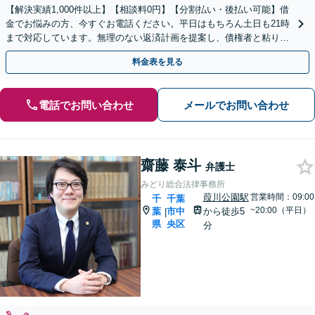
【解決実績1,000件以上】【相談料0円】【分割払い・後払い可能】借
金でお悩みの方、今すぐお電話ください。平日はもちろん土日も21時
まで対応しています。無理のない返済計画を提案し、債権者と粘り強
く交渉いたします。
料金表を見る
電話でお問い合わせ
メールでお問い合わせ
齋藤 泰斗
弁護士
みどり総合法律事務所
葭川公園駅
営業時間：09:00
千
千葉
~20:00（平日）
葉
市中
から徒歩5
|
県
央区
分