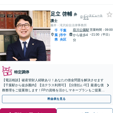
足立 啓輔
弁
インタビューを
見る
護士
藤井・滝沢綜合法律事務所
葭川公園駅
営業時間：09:00
千
千葉
~21:00（平日）
葉
市中
から徒歩4
|
県
央区
分
特定調停
【電話相談】破産管財人経験あり！あなたの借金問題を解決させます
【千葉駅から徒歩圏内】【法テラス利用可】【分割払い可】最適な債
務整理をご提案致します！FPの資格を活かしマネープランもご提案。
できるだけ早くご相談を！
料金表を見る