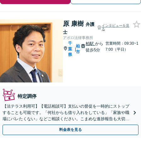
原 康樹
弁護
インタビューを見
る
士
アポロ法律事務所
千
柏駅
から
営業時間：09:30~1
柏
葉
|
7:00（平日）
徒歩5分
市
県
特定調停
【法テラス利用可】【電話相談可】支払いの督促を一時的にストップ
することも可能です。「何社からも借り入れをしている」「家族や職
場にバレたくない」などご相談ください。こまめな進捗報告も大切に
しています【柏駅5分】
料金表を見る