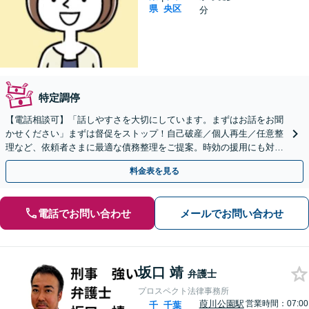
県
央区
分
特定調停
【電話相談可】「話しやすさを大切にしています。まずはお話をお聞
かせください」まずは督促をストップ！自己破産／個人再生／任意整
理など、依頼者さまに最適な債務整理をご提案。時効の援用にも対応
【夜間・休日面談可】【葭川公園駅5分】
料金表を見る
電話でお問い合わせ
メールでお問い合わせ
坂口 靖
弁護士
プロスペクト法律事務所
葭川公園駅
営業時間：07:00
千
千葉