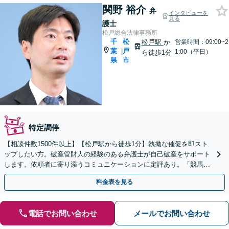
関野 裕介
弁
インタビューを
見る
護士
松戸総合法律事務所
千
松
松戸駅
か
営業時間：09:00~2
葉
戸
|
1:00（平日）
ら徒歩1分
県
市
特定調停
【相談件数1500件以上】【松戸駅から徒歩1分】執拗な催促を即スト
ップしたい方。破産管財人の経験のある弁護士が自己破産をサポート
します。依頼者に寄り添うコミュニケーションに定評あり。「競馬が
原因での3回目の破産」複雑な借金トラブル相談可能。
料金表を見る
電話でお問い合わせ
メールでお問い合わせ