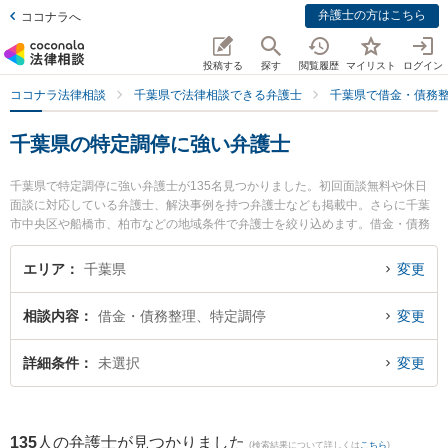
弁護士の方はこちら
ココナラへ
投稿する
探す
閲覧履歴
マイリスト
ログイン
ココナラ法律相談
千葉県で法律相談できる弁護士
千葉県で借金・債務
千葉県の特定調停に強い弁護士
千葉県で特定調停に強い弁護士が135名見つかりました。初回面談無料や休日
面談に対応している弁護士、解決事例を持つ弁護士なども掲載中。さらに千葉
市中央区や船橋市、柏市などの地域条件で弁護士を絞り込めます。借金・債務
整理に関係する消費者金融の債務整理やクレジット会社の債務整理、リボ払い
の債務整理等の細かな分野での絞り込み検索もでき便利です。特にみどり総合
エリア
千葉県
変更
法律事務所の島﨑 嘉成弁護士や弁護士法人心 松戸法律事務所の伊藤 貴陽弁護
士、藤岡法律事務所の藤岡 隆夫弁護士のプロフィール情報や弁護士費用、強み
相談内容
借金・債務整理、特定調停
変更
などが注目されています。『千葉県で土日や夜間に発生した特定調停のトラブ
ルを今すぐに弁護士に相談したい』『特定調停のトラブル解決の実績豊富な近
くの弁護士を検索したい』『初回相談無料で特定調停を法律相談できる千葉県
詳細条件
未選択
変更
内の弁護士に相談予約したい』などでお困りの相談者さんにおすすめです。
135
人の弁護士が見つかりました
(検索結果について詳しくは
こちら
)