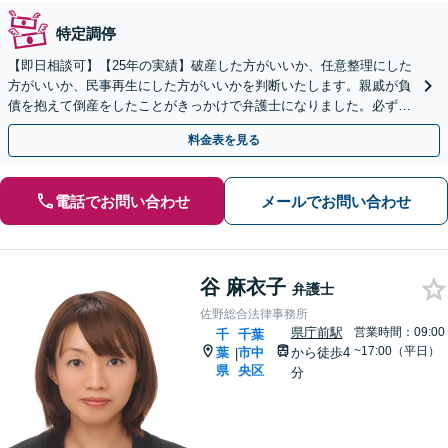
特定調停
【即日相談可】【25年の実績】破産した方がいいか、任意整理にした
方がいいか、民事再生にした方がいいかを判断いたします。親戚が負
債を抱えて倒産をしたことがきっかけで弁護士になりました。必ずお
力になります。法人破産もお任せください。
料金表を見る
電話でお問い合わせ
メールでお問い合わせ
谷 麻衣子
弁護士
佐野総合法律事務所
県庁前駅
営業時間：09:00
千
千葉
~17:00（平日）
葉
市中
から徒歩4
|
県
央区
分