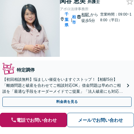
関谷 恵美
弁護士
アポロ法律事務所
千
柏駅
から
営業時間：09:00~1
柏
葉
|
8:00（平日）
徒歩5分
市
県
特定調停
【初回相談無料】悩ましい催促をいますぐストップ！【柏駅5分】
「離婚問題と破産を合わせてご相談対応OK」借金問題は早めのご相
談を「最適な手段をオーダーメイドでご提案」「法人破産にも対応」
【完全個室制】【休日・夜間面談可】【分割・後払い対応】
料金表を見る
電話でお問い合わせ
メールでお問い合わせ