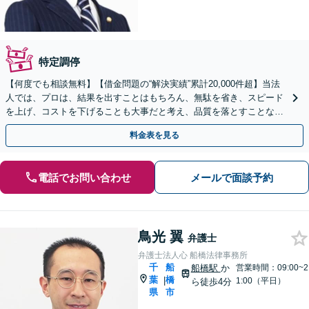
特定調停
【何度でも相談無料】【借金問題の“解決実績”累計20,000件超】当法
人では、プロは、結果を出すことはもちろん、無駄を省き、スピード
を上げ、コストを下げることも大事だと考え、品質を落とすことな
く、費用を可能な限り安くすることにこだわります。
料金表を見る
電話でお問い合わせ
メールで面談予約
鳥光 翼
弁護士
弁護士法人心 船橋法律事務所
千
船
船橋駅
か
営業時間：09:00~2
葉
橋
|
1:00（平日）
ら徒歩4分
県
市