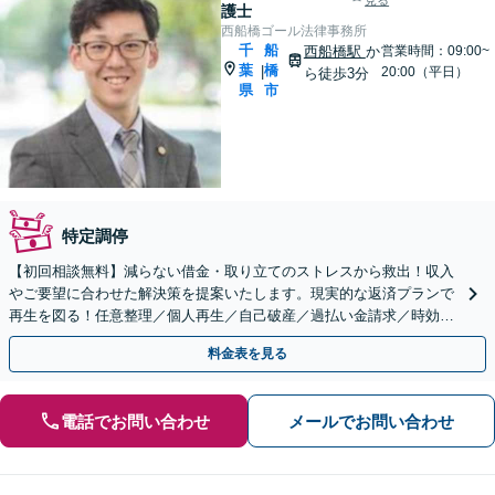
見る
護士
西船橋ゴール法律事務所
千
船
西船橋駅
か
営業時間：09:00~
葉
橋
|
20:00（平日）
ら徒歩3分
県
市
特定調停
【初回相談無料】減らない借金・取り立てのストレスから救出！収入
やご要望に合わせた解決策を提案いたします。現実的な返済プランで
再生を図る！任意整理／個人再生／自己破産／過払い金請求／時効の
援用【夜間・休日面談可】【西船橋駅3分】
料金表を見る
電話でお問い合わせ
メールでお問い合わせ