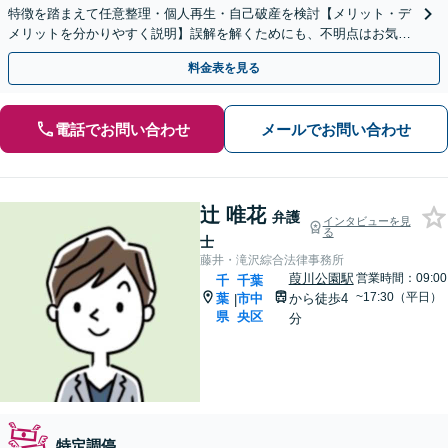
特徴を踏まえて任意整理・個人再生・自己破産を検討【メリット・デ
メリットを分かりやすく説明】誤解を解くためにも、不明点はお気軽
にご相談ください【初回面談無料】【分割払い可】
料金表を見る
電話でお問い合わせ
メールでお問い合わせ
辻 唯花
弁護
インタビューを見
る
士
藤井・滝沢綜合法律事務所
葭川公園駅
営業時間：09:00
千
千葉
~17:30（平日）
葉
市中
から徒歩4
|
県
央区
分
特定調停