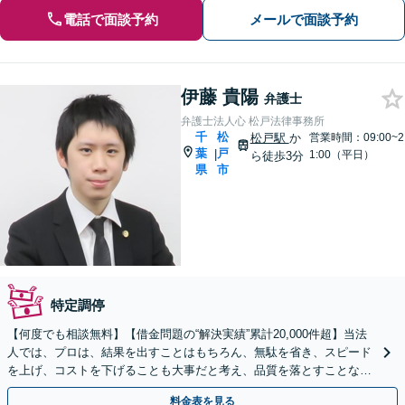
電話で面談予約
メールで面談予約
伊藤 貴陽
弁護士
弁護士法人心 松戸法律事務所
千
松
松戸駅
か
営業時間：09:00~2
葉
戸
|
1:00（平日）
ら徒歩3分
県
市
特定調停
【何度でも相談無料】【借金問題の“解決実績”累計20,000件超】当法
人では、プロは、結果を出すことはもちろん、無駄を省き、スピード
を上げ、コストを下げることも大事だと考え、品質を落とすことな
く、費用を可能な限り安くすることにこだわります。
料金表を見る