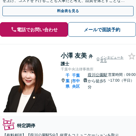
を上げ、コストを下げることも大事だと考え、品質を落とすことな
く、費用を可能な限り安くすることにこだわります。
料金表を見る
電話でお問い合わせ
メールで面談予約
小澤 友美
弁
インタビューを
見る
護士
千葉中央法律事務所
葭川公園駅
営業時間：09:00
千
千葉
~17:00（平日）
葉
市中
から徒歩5
|
県
央区
分
特定調停
【有料相談】【葭川公園駅5分】何度もコミュニケーションを取り、