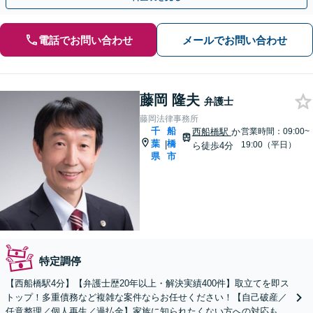
電話でお問い合わせ
メールでお問い合わせ
藤岡 隆夫
弁護士
藤岡法律事務所
千
船
西船橋駅
か
営業時間：09:00~
葉
橋
|
19:00（平日）
ら徒歩4分
県
市
特定調停
【西船橋駅4分】【弁護士歴20年以上・解決実績400件】取立てを即ス
トップ！多重債務など複雑な案件ならお任せください！【自己破産／
任意整理／個人再生／過払金】家族に知られたくない方への対応も可