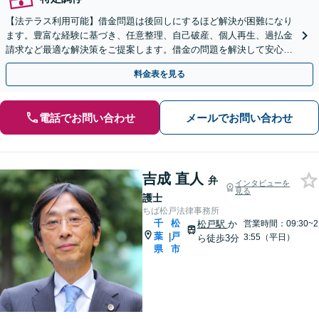
【法テラス利用可能】借金問題は後回しにするほど解決が困難になり
ます。豊富な経験に基づき、任意整理、自己破産、個人再生、過払金
請求など最適な解決策をご提案します。借金の問題を解決して安心し
た生活を送りましょう。まずはお早めにご相談ください。
料金表を見る
電話でお問い合わせ
メールでお問い合わせ
吉成 直人
弁
インタビューを
見る
護士
ちば松戸法律事務所
千
松
松戸駅
か
営業時間：09:30~2
葉
戸
|
3:55（平日）
ら徒歩3分
県
市