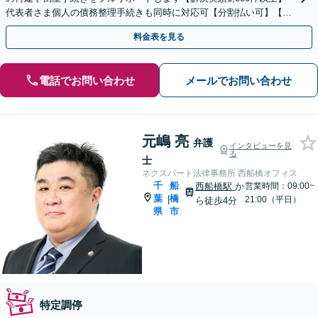
代表者さま個人の債務整理手続きも同時に対応可【分割払い可】【後
払い応相談】【夜間・休日相談可】
料金表を見る
電話でお問い合わせ
メールでお問い合わせ
元嶋 亮
弁護
インタビューを見
る
士
ネクスパート法律事務所 西船橋オフィス
千
船
西船橋駅
か
営業時間：09:00~
葉
橋
|
21:00（平日）
ら徒歩4分
県
市
特定調停