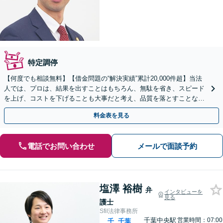
特定調停
【何度でも相談無料】【借金問題の“解決実績”累計20,000件超】当法
人では、プロは、結果を出すことはもちろん、無駄を省き、スピード
を上げ、コストを下げることも大事だと考え、品質を落とすことな
く、費用を可能な限り安くすることにこだわります。
料金表を見る
電話でお問い合わせ
メールで面談予約
塩澤 裕樹
弁
インタビューを
見る
護士
Sfil法律事務所
千葉中央駅
営業時間：07:00
千
千葉