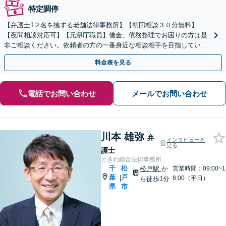
特定調停
【弁護士1２名を擁する老舗法律事務所】【初回相談３０分無料】
【夜間相談対応可】【元県庁職員】借金、債務整理でお困りの方は是
非ご相談ください。依頼者の方の一番身近な相談相手を目指していま
す。
料金表を見る
電話でお問い合わせ
メールでお問い合わせ
川本 雄弥
弁
インタビューを
見る
護士
ときわ綜合法律事務所
千
松
松戸駅
か
営業時間：09:00~1
葉
戸
|
8:00（平日）
ら徒歩1分
県
市