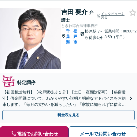
吉田 要介
弁
インタビューを
見る
護士
ときわ綜合法律事務所
千
松
松戸駅
か
営業時間：00:00~2
葉
戸
|
3:59（平日）
ら徒歩1分
県
市
特定調停
【初回相談無料】【松戸駅徒歩１分】【土日・夜間対応可】【秘密厳
守】借金問題について、わかりやすい説明と明確なアドバイスをお約
束します。「毎月の支払いを減らしたい」「家族に知られずに借金を
整理したい」など何でもご相談ください。
料金表を見る
電話でお問い合わせ
メールでお問い合わせ