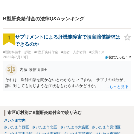
B型肝炎給付金の法律Q&Aランキング
1
サプリメントによる肝機能障害で損害賠償請求は
できるのか
#慰謝料請求・訴訟
#B型肝炎給付金
#患者・入所者側
#投薬ミス
2022年7月18日
役にたった
2
内藤 政信
弁護士
それは、医師の話を聞かないとわからないですね。 サプリの成分が、
誰に対しても同じような症状をもたらすのかどうか。
市区町村別にB型肝炎給付金で絞り込む
さいたま市内
さいたま市西区
さいたま市北区
さいたま市大宮区
さいたま市見沼区
さいたま市中央区
さいたま市桜区
さいたま市浦和区
さいたま市南区