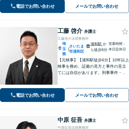
豊富】【示談成功・不起訴獲得の実績
電話でお問い合わせ
メールでお問い合わせ
豊富】あなたの権利を守り、最善の結
果を目指します「少年事件の実績多
数」
工藤 啓介
弁護士
工藤啓介法律事務所
埼
浦和駅
か
営業時間：
さいたま
玉
|
本日定休日
ら徒歩6分
市浦和区
県
【元検事】【浦和駅徒歩6分】10年以上
検事を務め、証拠の見方と事件の見立
てには自信があります。刑事事件・離
婚等の家事事件・企業法務のご相談を
お受けしております。まずはお問い合
わせ下さい。
電話でお問い合わせ
メールでお問い合わせ
中原 征吾
弁護士
中原征吾法律事務所