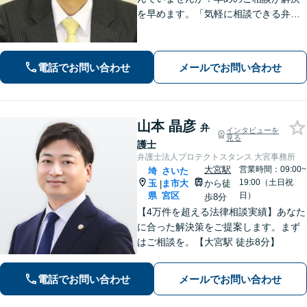
を早めます。「気軽に相談できる弁護
士」として企業法務、相続から借金問
題まで広く対応。裁判所隣の立地を活
かした迅速な行動力でサポートしま
電話でお問い合わせ
メールでお問い合わせ
す。まずはお気軽にご相談ください。
山本 晶彦
弁
インタビューを
見る
護士
弁護士法人プロテクトスタンス 大宮事務所
大宮駅
営業時間：09:00~
埼
さいた
19:00（土日祝
玉
ま市大
から徒
|
県
宮区
日）
歩8分
【4万件を超える法律相談実績】あなた
に合った解決策をご提案します。まず
はご相談を。【大宮駅 徒歩8分】
電話でお問い合わせ
メールでお問い合わせ