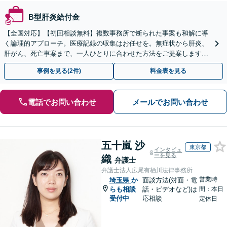
B型肝炎給付金
【全国対応】【初回相談無料】複数事務所で断られた事案も和解に導
く論理的アプローチ。医療記録の収集はお任せを。無症状から肝炎、
肝がん、死亡事案まで、一人ひとりに合わせた方法をご提案します。
手続きの負担を減らし、権利を守ります。
事例を見る(2件)
料金表を見る
電話でお問い合わせ
メールでお問い合わせ
五十嵐 沙
東京都
インタビュ
ーを見る
織
弁護士
弁護士法人広尾有栖川法律事務所
営業時
埼玉県
か
面談方法(対面・電
らも相談
話・ビデオなど)は
間：本日
受付中
応相談
定休日