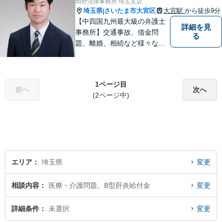
岡野法律事務所 埼玉支店
い。
埼玉県
さいたま市大宮区
大宮駅
から徒歩9分
|
【中四国九州最大級の弁護士
詳細を見
事務所】交通事故、借金問
る
題、離婚、相続など様々な問
題について、「何度でも無
料」の相談を行っています！
まずはお気軽にご相談くださ
1ページ目
い！
前へ
次へ
(2ページ中)
エリア
埼玉県
変更
相談内容
医療・介護問題、B型肝炎給付金
変更
詳細条件
未選択
変更