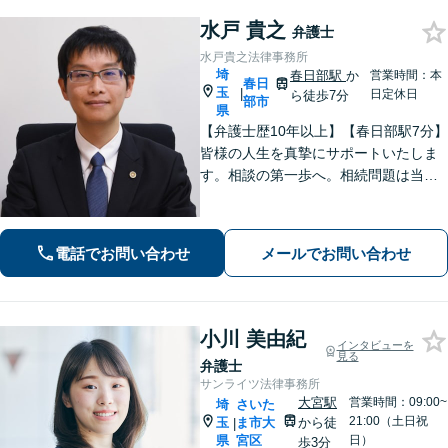
水戸 貴之
弁護士
水戸貴之法律事務所
埼
春日部駅
か
営業時間：本
春日
玉
|
日定休日
ら徒歩7分
部市
県
【弁護士歴10年以上】【春日部駅7分】
皆様の人生を真摯にサポートいたしま
す。相談の第一歩へ。相続問題は当事
者同士ではなく弁護士を挟みましょ
う。交通事故は弁護士登録以来、多数
の取り扱い経験があります。【当日・
電話でお問い合わせ
メールでお問い合わせ
土日祝日・夜間・応相談対応可能】
小川 美由紀
インタビューを
見る
弁護士
サンライツ法律事務所
大宮駅
営業時間：09:00~
埼
さいた
21:00（土日祝
玉
ま市大
から徒
|
県
宮区
日）
歩3分