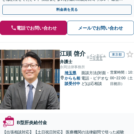
結果が得られるように尽力いたします。
料金表を見る
電話でお問い合わせ
メールでお問い合わせ
江頭 啓介
東京都
インタビュ
ーを見る
弁護士
永岡法律事務所
営業時間：10:
埼玉県
面談方法(対面・
からも相
電話・ビデオな
00~22:00（土
談受付中
ど)は応相談
日祝日）
B型肝炎給付金
【出張相談対応】【土日祝日対応】 医療機関の法律顧問で培った経験