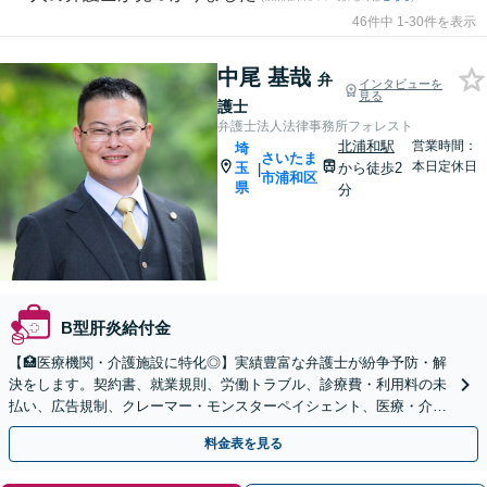
46件中 1-30件を表示
中尾 基哉
弁
インタビューを
見る
護士
弁護士法人法律事務所フォレスト
北浦和駅
営業時間：
埼
さいたま
本日定休日
玉
から徒歩2
|
市浦和区
県
分
B型肝炎給付金
【🏥医療機関・介護施設に特化◎】実績豊富な弁護士が紛争予防・解
決をします。契約書、就業規則、労働トラブル、診療費・利用料の未
払い、広告規制、クレーマー・モンスターペイシェント、医療・介護
事故などに対応【顧問契約あり】
料金表を見る