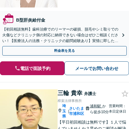
B型肝炎給付金
【初回相談無料】歯科治療でのリーマーの破損、脱毛やシミ取りでの
火傷などクリニック側の対応に納得できない場合はぜひご相談くださ
い！【医療法人の法務・クリニックの顧問経験あり】実情に即したア
ドバイスで、納得のできるトラブルの解決を目指します。
料金表を見る
電話で面談予約
メールでお問い合わせ
三輪 貴幸
弁護士
樟葉法律事務所
埼
浦和駅
か
営業時間：
さいたま
玉
|
本日定休日
ら徒歩10分
市浦和区
県
【平日初回相談は無料です】１人で悩
んでいませんか？早めのご相談が解決