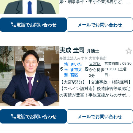
婚・刑事事件・中小企業法務など、お
困りごとは気兼ねなくご相談くださ
い！一人ひとり真摯に向き合い、解決
へと導きます【休日夜間対応】【上福
電話でお問い合わせ
メールでお問い合わせ
岡駅8分】【駐車場あり】
実成 圭司
弁護士
弁護士法人みずき 大宮事務所
大宮駅
営業時間：09:30
埼
さいた
~18:00（土曜
玉
ま市大
から徒歩
|
県
宮区
日）
3分
【大宮駅3分】【交通事故・相談無料】
【スペイン語対応】後遺障害等級認定
の実績が豊富！事故直後からのサポー
トで早期解決「後遺障害異議申立によ
り1100万円増額」「債務整理に豊富な
実績あり」最適な債務整理手段をご提
電話でお問い合わせ
メールでお問い合わせ
案【分割・後払い応相談】