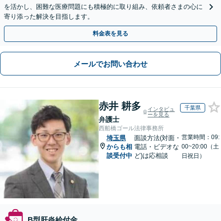
を活かし、困難な医療問題にも積極的に取り組み、依頼者さまの心に
寄り添った解決を目指します。
料金表を見る
メールでお問い合わせ
赤井 耕多
千葉県
インタビュ
ーを見る
弁護士
西船橋ゴール法律事務所
営業時間：09:
埼玉県
面談方法(対面・
からも相
電話・ビデオな
00~20:00（土
談受付中
ど)は応相談
日祝日）
B型肝炎給付金