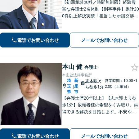
【初回相談無料／時間無制限】経験豊
富な弁護士2名体制【刑事事件】累計20
0件以上解決実績！担当した示談交渉の
ほとんどで不起訴獲得。性犯罪や暴
行・傷害に精通【離婚問題】不貞慰謝
料請求や財産分与、親権、養育費な
電話でお問い合わせ
メールでお問い合わせ
ど、累計200件以上の解決実績【上尾駅
3分】
本山 健
弁護士
本山健法律事務所
埼
新
志木駅
か
営業時間：10:00~1
玉
座
|
2:00（土曜日）
ら徒歩1分
県
市
【弁護士歴20年以上】【志木駅より徒
歩1分】依頼者様の希望をくみ取り、納
得できる解決を目指します。不安や疑
問に寄り添いながら適切なご説明をい
たします。男女問題・債務整理・刑事
事件／何でも遠慮せずご相談ください
電話でお問い合わせ
メールでお問い合わせ