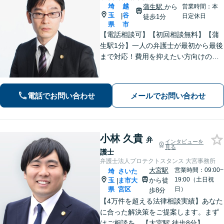
埼
越
蒲生駅
から
営業時間：本
玉
谷
|
日定休日
徒歩1分
県
市
【電話相談可】【初回相談無料】【蒲
生駅1分】一人の弁護士が最初から最後
まで対応！費用を抑えたい方向けのバ
ックアッププランもあり。離婚・男女
問題／借金・債務整理／刑事事件など
【地域密着型の事務所】【休日・夜間
電話でお問い合わせ
メールでお問い合わせ
面談可能】
小林 久貴
弁
インタビューを
見る
護士
弁護士法人プロテクトスタンス 大宮事務所
大宮駅
営業時間：09:00~
埼
さいた
19:00（土日祝
玉
ま市大
から徒
|
県
宮区
日）
歩8分
【4万件を超える法律相談実績】あなた
に合った解決策をご提案します。まず
はご相談を。【大宮駅 徒歩8分】