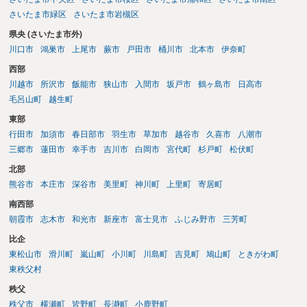
さいたま市緑区
さいたま市岩槻区
県央 (さいたま市外)
川口市
鴻巣市
上尾市
蕨市
戸田市
桶川市
北本市
伊奈町
西部
川越市
所沢市
飯能市
狭山市
入間市
坂戸市
鶴ヶ島市
日高市
毛呂山町
越生町
東部
行田市
加須市
春日部市
羽生市
草加市
越谷市
久喜市
八潮市
三郷市
蓮田市
幸手市
吉川市
白岡市
宮代町
杉戸町
松伏町
北部
熊谷市
本庄市
深谷市
美里町
神川町
上里町
寄居町
南西部
朝霞市
志木市
和光市
新座市
富士見市
ふじみ野市
三芳町
比企
東松山市
滑川町
嵐山町
小川町
川島町
吉見町
鳩山町
ときがわ町
東秩父村
秩父
秩父市
横瀬町
皆野町
長瀞町
小鹿野町