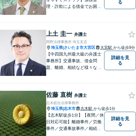
る
理・詐欺による借金でお困り
の方はお早めにご相談くださ
い。多くのお客様から高評価
をいただいています。【浦和
上土 圭一
駅5分】【プライバシー配慮】
弁護士
【平日22時・土日祝20時ま
岡野法律事務所 埼玉支店
で】【弁護士歴10年以上】
埼玉県
さいたま市大宮区
大宮駅
から徒歩9分
|
【中四国九州最大級の弁護士
詳細を見
事務所】交通事故、借金問
る
題、離婚、相続など様々な問
題について、「何度でも無
料」の相談を行っています！
まずはお気軽にご相談くださ
佐藤 直樹
い！
弁護士
志木総合法律事務所
埼玉県
志木市
志木駅
から徒歩1分
|
【志木駅徒歩1分】【夜間／休
詳細を見
日対応可能】離婚事件／労働
る
事件／交通事故事件／相続事
件／土地建物明渡請求事件等