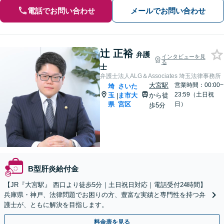
電話でお問い合わせ
メールでお問い合わせ
辻 正裕
弁護
インタビューを見
る
士
弁護士法人ALG＆Associates 埼玉法律事務所
大宮駅
営業時間：00:00~
埼
さいた
23:59（土日祝
玉
ま市大
から徒
|
県
宮区
日）
歩5分
B型肝炎給付金
【JR『大宮駅』 西口より徒歩5分｜土日祝日対応｜電話受付24時間】
兵庫県・神戸、法律問題でお困りの方、豊富な実績と専門性を持つ弁
護士が、ともに解決を目指します。
料金表を見る