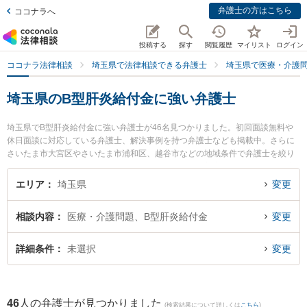
弁護士の方はこちら
ココナラへ
投稿する
探す
閲覧履歴
マイリスト
ログイン
ココナラ法律相談
埼玉県で法律相談できる弁護士
埼玉県で医療・介護
埼玉県のB型肝炎給付金に強い弁護士
埼玉県でB型肝炎給付金に強い弁護士が46名見つかりました。初回面談無料や
休日面談に対応している弁護士、解決事例を持つ弁護士なども掲載中。さらに
さいたま市大宮区やさいたま市浦和区、越谷市などの地域条件で弁護士を絞り
込めます。医療・介護問題に関係する歯科治療ミスや美容整形のトラブル、産
婦人科の訴訟等の細かな分野での絞り込み検索もでき便利です。特に弁護士法
エリア
埼玉県
変更
人法律事務所フォレストの中尾 基哉弁護士や弁護士法人ALG＆Associates 埼玉
法律事務所の辻 正裕弁護士、樟葉法律事務所の三輪 貴幸弁護士のプロフィール
相談内容
医療・介護問題、B型肝炎給付金
変更
情報や弁護士費用、強みなどが注目されています。『埼玉県で土日や夜間に発
生したB型肝炎給付金のトラブルを今すぐに弁護士に相談したい』『B型肝炎給
付金のトラブル解決の実績豊富な近くの弁護士を検索したい』『初回相談無料
詳細条件
未選択
変更
でB型肝炎給付金を法律相談できる埼玉県内の弁護士に相談予約したい』などで
お困りの相談者さんにおすすめです。
46
人の弁護士が見つかりました
(検索結果について詳しくは
こちら
)