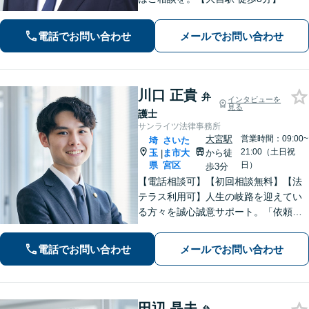
電話でお問い合わせ
メールでお問い合わせ
川口 正貴
弁
インタビューを
見る
護士
サンライツ法律事務所
大宮駅
営業時間：09:00~
埼
さいた
21:00（土日祝
玉
ま市大
から徒
|
県
宮区
日）
歩3分
【電話相談可】【初回相談無料】【法
テラス利用可】人生の岐路を迎えてい
る方々を誠心誠意サポート。「依頼者
さまとの対話を大事にしています」男
女問題／借金問題／相続／企業法務／
電話でお問い合わせ
メールでお問い合わせ
刑事事件／交通事故／労働問題など、
幅広く対応【完全個室】【大宮駅3分】
田辺 晶夫