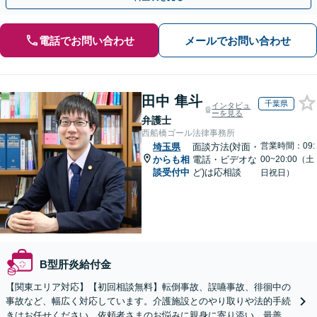
電話でお問い合わせ
メールでお問い合わせ
田中 隼斗
千葉県
インタビュ
ーを見る
弁護士
西船橋ゴール法律事務所
営業時間：09:
埼玉県
面談方法(対面・
からも相
電話・ビデオな
00~20:00（土
談受付中
ど)は応相談
日祝日）
B型肝炎給付金
【関東エリア対応】【初回相談無料】転倒事故、誤嚥事故、徘徊中の
事故など、幅広く対応しています。介護施設とのやり取りや法的手続
きはお任せください。依頼者さまのお悩みに親身に寄り添い、最善の