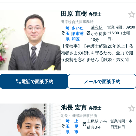
田原 直樹
弁護士
田原総合法律事務所
浦和駅
営業時間：09:00
埼
さいた
~16:00（土曜
玉
ま市浦
から徒歩
|
県
和区
日）
10分
【元検事】【弁護士経験20年以上】依
頼者さまの権利を守るため、全力で闘
う姿勢を忘れません【離婚・男女問
題】DV・ハラスメント問題はお任せく
ださい【相続・遺言】特別受益や寄与
分・遺留分にも積極的に対応【夜間／
電話で面談予約
メールで面談予約
休日の相談可能】
池長 宏真
弁護士
池長・田部法律事務所
埼
上
上尾駅
から
営業時間：本
玉
尾
|
日定休日
徒歩3分
県
市