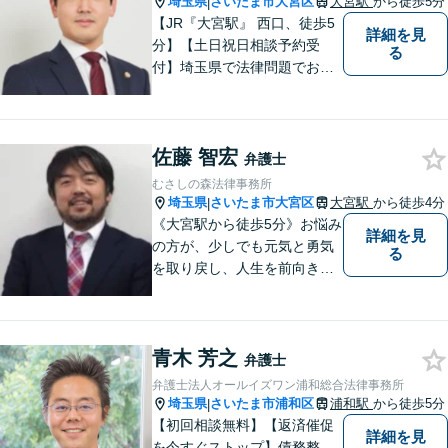
埼玉県
さいたま市大宮区
大宮駅
から徒歩5分
|
ず、一度お気軽にご相談下さ
【JR『大宮駅』 西口、徒歩5
詳細を見
い。
分】【土日祝日相談予約受
る
付】埼玉県で法律問題でお困
りの方、豊富な実績と専門性
を持つ弁護士が、ともに解決
を目指します。どうぞお気軽
佐藤 智宏
にご相談ください。
弁護士
むさしの森法律事務所
埼玉県
さいたま市大宮区
大宮駅
から徒歩4分
|
《大宮駅から徒歩5分》お悩み
詳細を見
の方が、少しでも元気と勇気
る
を取り戻し、人生を前向きに
歩めるように全力を尽くしま
す。
青木 芳之
弁護士
弁護士法人オールイズワン浦和総合法律事務所
埼玉県
さいたま市浦和区
浦和駅
から徒歩5分
|
【初回相談無料】【返済催促
詳細を見
を今すぐストップ】債務整