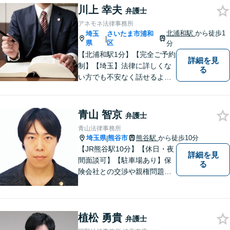
川上 幸夫
にご相談ください。
弁護士
アネモネ法律事務所
北浦和駅
から徒歩1
埼玉
さいたま市浦和
|
県
区
分
【北浦和駅1分】【完全ご予約
詳細を見
制】【埼玉】法律に詳しくな
る
い方でも不安なく話せるよ
う、わかりやすくご説明する
ことを心がけています。 難し
く感じがちな法律問題も、少
青山 智京
弁護士
しずつ一緒に整理していきま
青山法律事務所
しょう。
埼玉県
熊谷市
熊谷駅
から徒歩10分
|
【JR熊谷駅10分】【休日・夜
詳細を見
間面談可】【駐車場あり】保
る
険会社との交渉や親権問題、
逮捕直後の対応など、それぞ
れの事情に応じた柔軟な支援
を行います。 「弁護士は敷居
植松 勇貴
が高い」と感じる方も、まず
弁護士
はお気持ちをお聞かせくださ