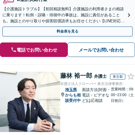
【介護施設トラブル】【初回相談無料】介護施設の利用者さまの相談
に乗ります！転倒・誤嚥・徘徊中の事故は、施設に責任があること
も。施設とのやり取りや損害賠償請求もお任せください【LINE対応
可】【夜間・休日面談可】【関東エリア対応】
料金表を見る
電話でお問い合わせ
メールでお問い合わせ
藤林 裕一郎
弁護士
東京都
弁護士法人クローバー 東京法律事務所
営業時間：09:
埼玉県
面談方法(対面・
からも相
電話・ビデオな
00~23:00（土
談受付中
ど)は応相談
日祝日）