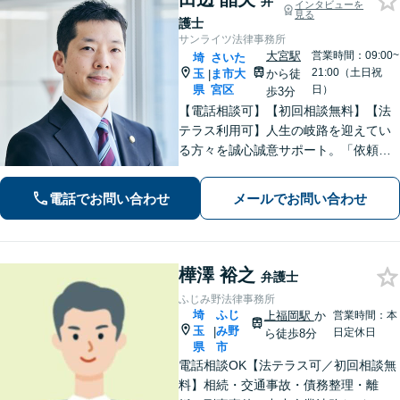
弁
インタビューを
見る
護士
サンライツ法律事務所
大宮駅
営業時間：09:00~
埼
さいた
21:00（土日祝
玉
ま市大
から徒
|
県
宮区
日）
歩3分
【電話相談可】【初回相談無料】【法
テラス利用可】人生の岐路を迎えてい
る方々を誠心誠意サポート。「依頼者
さまとの対話を大事にしています」男
女問題／借金問題／相続／企業法務／
電話でお問い合わせ
メールでお問い合わせ
刑事事件／交通事故／労働問題など、
幅広く対応【完全個室】【大宮駅3分】
樺澤 裕之
弁護士
ふじみ野法律事務所
埼
ふじ
上福岡駅
か
営業時間：本
玉
み野
|
日定休日
ら徒歩8分
県
市
電話相談OK【法テラス可／初回相談無
料】相続・交通事故・債務整理・離