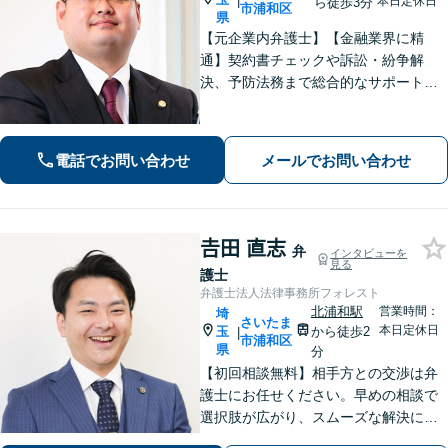
|
本日定休日
ら徒歩3分
市浦和区
県
【元企業内弁護士】【金融業界に精
通】契約書チェックや訴訟・紛争解
決、予防法務まで総合的なサポートが
可能です。債権回収の実績も多数！
【ワンストップサービスの提供】
電話でお問い合わせ
メールでお問い合わせ
𠮷田 直志
弁
インタビューを
見る
護士
弁護士法人法律事務所フォレスト
北浦和駅
営業時間：
埼
さいたま
本日定休日
玉
から徒歩2
|
市浦和区
県
分
【初回相談無料】相手方との交渉は弁
護士にお任せください。早めの相談で
選択肢が広がり、スムーズな解決につ
ながります。【不貞慰謝料請求の経験