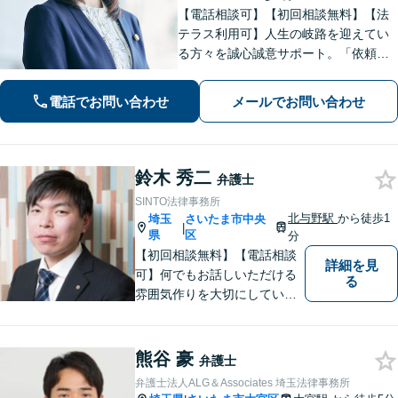
【電話相談可】【初回相談無料】【法
テラス利用可】人生の岐路を迎えてい
る方々を誠心誠意サポート。「依頼者
さまとの対話を大事にしています」男
女問題／借金問題／相続／企業法務／
電話でお問い合わせ
メールでお問い合わせ
刑事事件／交通事故／労働問題など、
幅広く対応【完全個室】【大宮駅3分】
鈴木 秀二
弁護士
SINTO法律事務所
北与野駅
から徒歩1
埼玉
さいたま市中央
|
県
区
分
【初回相談無料】【電話相談
詳細を見
可】何でもお話しいただける
る
雰囲気作りを大切にしていま
す。弁護士に実際にご依頼な
さるかどうかは、アドバイス
をお聞きになってからの判断
熊谷 豪
弁護士
で構いませんので、トラブル
弁護士法人ALG＆Associates 埼玉法律事務所
でお困りの方は一人で悩ま