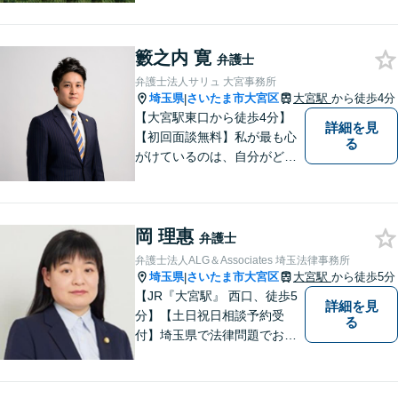
幅広く対応。クレプトマニア
弁護の顕著な実績。夜間の法
籔之内 寛
律相談・打ち合わせに力を入
弁護士
れています。【万全のコロナ
弁護士法人サリュ 大宮事務所
対策】お気軽にご相談くださ
埼玉県
さいたま市大宮区
大宮駅
から徒歩4分
|
い。
【大宮駅東口から徒歩4分】
詳細を見
【初回面談無料】私が最も心
る
がけているのは、自分がどん
なに辛くても笑顔でいられる
ようにすることです。【夜間
／休日対応可能】相談に来ら
岡 理惠
れた方たちにとって最もいい
弁護士
筋道を示していきたいです。
弁護士法人ALG＆Associates 埼玉法律事務所
我々とともに解決していきま
埼玉県
さいたま市大宮区
大宮駅
から徒歩5分
|
しょう。
【JR『大宮駅』 西口、徒歩5
詳細を見
分】【土日祝日相談予約受
る
付】埼玉県で法律問題でお困
りの方、豊富な実績と専門性
を持つ弁護士が、ともに解決
を目指します。どうぞお気軽