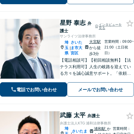
【初回面談無料（30分まで）】
星野 泰志
弁
インタビューを
見る
護士
サンライツ法律事務所
大宮駅
営業時間：09:00~
埼
さいた
21:00（土日祝
玉
ま市大
から徒
|
県
宮区
日）
歩3分
【電話相談可】【初回相談無料】【法
テラス利用可】人生の岐路を迎えてい
る方々を誠心誠意サポート。「依頼者
さまとの対話を大事にしています」男
女問題／借金問題／相続／企業法務／
電話でお問い合わせ
メールでお問い合わせ
刑事事件／交通事故／労働問題など、
幅広く対応【完全個室】【大宮駅3分】
武藤 太平
弁護士
弁護士法人KTG 浦和法律事務所
埼
浦和駅
か
営業時間：
さいたま
玉