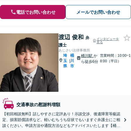
電話でお問い合わせ
メールでお問い合わせ
渡辺 俊和
弁
インタビューを
見る
護士
あじさい法律事務所
埼
桶
桶川駅
か
営業時間：10:00~1
玉
川
|
8:00（平日）
ら徒歩6分
県
市
交通事故の慰謝料増額
【初回相談無料】話しやすさに定評あり！示談交渉、後遺障害等級認
定、損害賠償請求など。軽いむちうち症状でもいますぐ弁護士にご相
談ください。申請方法や通院方法などもアドバイスいたします【桶川