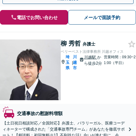
電話でお問い合わせ
メールで面談予約
柳 秀哲
弁護士
ベリーベスト法律事務所 川越オフィス
埼
川
川越駅
か
営業時間：09:30~2
玉
越
|
1:00（平日）
ら徒歩2分
県
市
交通事故の慰謝料増額
【土日祝日相談対応／全国対応】弁護士、パラリーガル、医療コーデ
ィネーターで構成された「交通事故専門チーム」があなたを徹底サポ
ート！【相談料：初回無料※1】不利益な話し合いが進む前に、今す