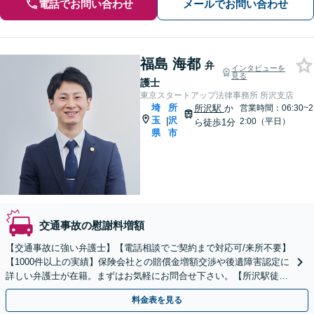
電話でお問い合わせ
メールでお問い合わせ
福島 海都
弁
インタビューを
見る
護士
東京スタートアップ法律事務所 所沢支店
埼
所
所沢駅
か
営業時間：06:30~2
玉
沢
|
2:00（平日）
ら徒歩1分
県
市
交通事故の慰謝料増額
【交通事故に強い弁護士】【電話相談でご契約まで対応可/来所不要】
【1000件以上の実績】保険会社との賠償金増額交渉や後遺障害認定に
詳しい弁護士が在籍。まずはお気軽にお問合せ下さい。【所沢駅徒歩
1分】
料金表を見る