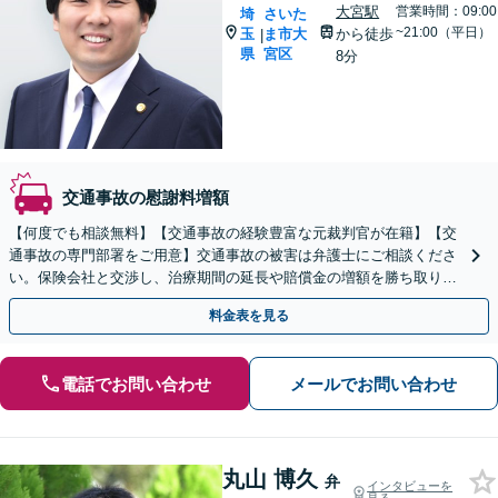
大宮駅
営業時間：09:00
埼
さいた
~21:00（平日）
玉
ま市大
から徒歩
|
県
宮区
8分
交通事故の慰謝料増額
【何度でも相談無料】【交通事故の経験豊富な元裁判官が在籍】【交
通事故の専門部署をご用意】交通事故の被害は弁護士にご相談くださ
い。保険会社と交渉し、治療期間の延長や賠償金の増額を勝ち取りま
す。後遺障害の等級認定の手続きなどもお任せください。
料金表を見る
電話でお問い合わせ
メールでお問い合わせ
丸山 博久
弁
インタビューを