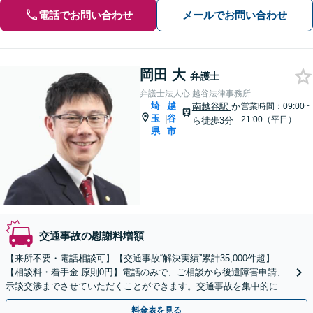
電話でお問い合わせ
メールでお問い合わせ
岡田 大
弁護士
弁護士法人心 越谷法律事務所
埼
越
南越谷駅
か
営業時間：09:00~
玉
谷
|
21:00（平日）
ら徒歩3分
県
市
交通事故の慰謝料増額
【来所不要・電話相談可】【交通事故“解決実績”累計35,000件超】
【相談料・着手金 原則0円】電話のみで、ご相談から後遺障害申請、
示談交渉までさせていただくことができます。交通事故を集中的に取
り扱っている弁護士が全力でサポート！
料金表を見る