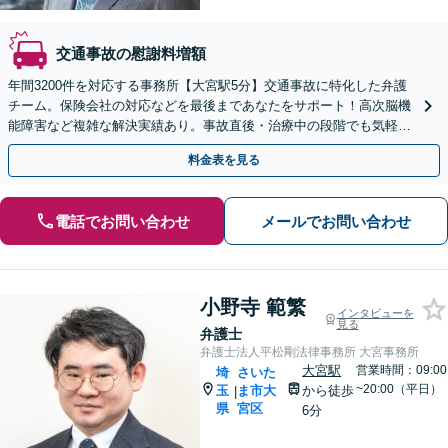
交通事故の慰謝料増額
年間3200件を対応する事務所【大宮駅5分】交通事故に特化した弁護
チーム。保険会社の対応などを最後まであなたをサポート！高次脳機
能障害など複雑な解決実績あり。事故直後・治療中の段階でも気軽に
ご相談ください【休日・夜間対応可】
料金表を見る
電話でお問い合わせ
メールでお問い合わせ
小野寺 範繁
インタビューを
見る
弁護士
弁護士法人平松剛法律事務所 大宮事務所
大宮駅
営業時間：09:00
埼
さいた
~20:00（平日）
玉
ま市大
から徒歩
|
県
宮区
6分