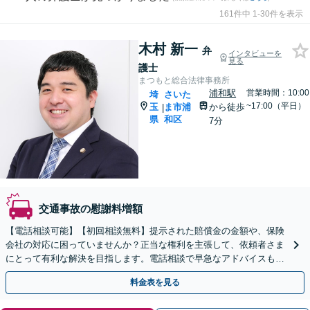
161件中 1-30件を表示
木村 新一
弁
インタビューを
見る
護士
まつもと総合法律事務所
浦和駅
営業時間：10:00
埼
さいた
~17:00（平日）
玉
ま市浦
から徒歩
|
県
和区
7分
交通事故の慰謝料増額
【電話相談可能】【初回相談無料】提示された賠償金の金額や、保険
会社の対応に困っていませんか？正当な権利を主張して、依頼者さま
にとって有利な解決を目指します。電話相談で早急なアドバイスも可
能。【夜間／休日の相談可能】
料金表を見る