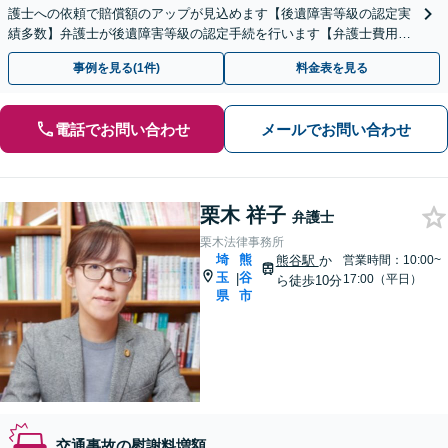
護士への依頼で賠償額のアップが見込めます【後遺障害等級の認定実
績多数】弁護士が後遺障害等級の認定手続を行います【弁護士費用特
約で弁護士費用0円】【せんげん台駅徒歩5分】
事例を見る(1件)
料金表を見る
電話でお問い合わせ
メールでお問い合わせ
栗木 祥子
弁護士
栗木法律事務所
埼
熊
熊谷駅
か
営業時間：10:00~
玉
谷
|
17:00（平日）
ら徒歩10分
県
市
交通事故の慰謝料増額