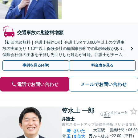
交通事故の慰謝料増額
【初回面談無料｜弁護士特約OK】弁護士3名で3,000件以上の交通事
故の実績あり！10年以上保険会社の顧問事務所での勤務経験があり、
保険会社側の主張を予測し先回りした対応が可能。弁護士がチームと
なり、示談交渉、休業損害、後遺障害などに対応
事例を見る(4件)
料金表を見る
電話でお問い合わせ
メールでお問い合わせ
笠水上 一郎
インタビューを
見る
弁護士
東京スタートアップ法律事務所 さいたま支店
大宮駅
営業時間：06:30
埼
さいた
~22:00（平日）
玉
ま市大
から徒歩
|