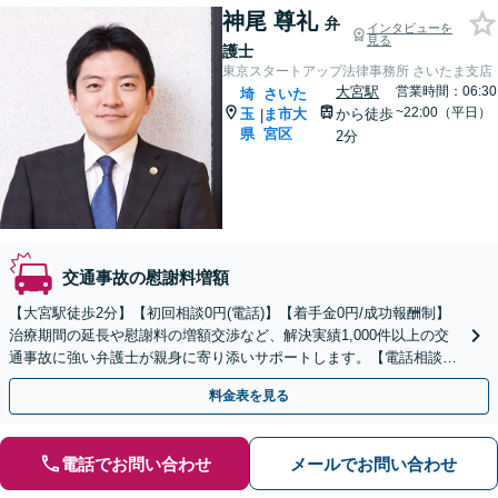
神尾 尊礼
弁
インタビューを
見る
護士
東京スタートアップ法律事務所 さいたま支店
大宮駅
営業時間：06:30
埼
さいた
~22:00（平日）
玉
ま市大
から徒歩
|
県
宮区
2分
交通事故の慰謝料増額
【大宮駅徒歩2分】【初回相談0円(電話)】【着手金0円/成功報酬制】
治療期間の延長や慰謝料の増額交渉など、解決実績1,000件以上の交
通事故に強い弁護士が親身に寄り添いサポートします。【電話相談で
ご契約まで対応可/来所不要】
料金表を見る
電話でお問い合わせ
メールでお問い合わせ