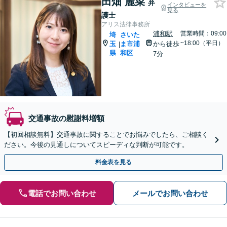
田畑 麗菜
弁
インタビューを
見る
護士
アリス法律事務所
浦和駅
営業時間：09:00
埼
さいた
~18:00（平日）
玉
ま市浦
から徒歩
|
県
和区
7分
交通事故の慰謝料増額
【初回相談無料】交通事故に関することでお悩みでしたら、ご相談く
ださい。今後の見通しについてスピーディな判断が可能です。
料金表を見る
電話でお問い合わせ
メールでお問い合わせ