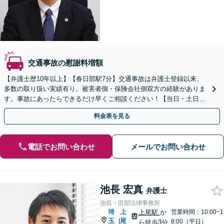
交通事故の慰謝料増額
【弁護士歴10年以上】【春日部駅7分】交通事故は弁護士登録以来、
多数の取り扱い実績有り。被害者側・保険会社側双方の経験がありま
す。事故にあったらできるだけ早くご相談ください！【当日・土日祝
日・夜間・応相談対応可能】
料金表を見る
電話でお問い合わせ
メールでお問い合わせ
池長 宏真
弁護士
池長・田部法律事務所
埼
上
上尾駅
か
営業時間：10:00~1
玉
尾
|
8:00（平日）
ら徒歩3分