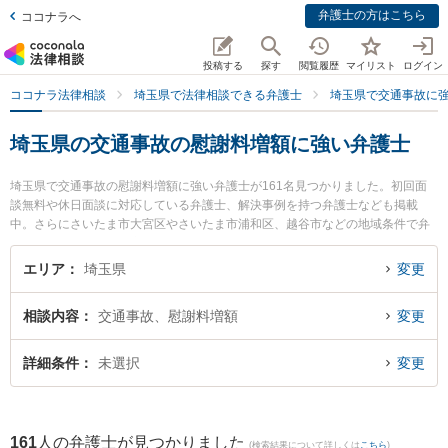
弁護士の方はこちら
ココナラへ
投稿する
探す
閲覧履歴
マイリスト
ログイン
ココナラ法律相談
埼玉県で法律相談できる弁護士
埼玉県で交通事故に
埼玉県の交通事故の慰謝料増額に強い弁護士
埼玉県で交通事故の慰謝料増額に強い弁護士が161名見つかりました。初回面
談無料や休日面談に対応している弁護士、解決事例を持つ弁護士なども掲載
中。さらにさいたま市大宮区やさいたま市浦和区、越谷市などの地域条件で弁
護士を絞り込めます。交通事故に関係する自動車事故やバイク事故、自転車事
故等の細かな分野での絞り込み検索もでき便利です。特にまつもと総合法律事
エリア
埼玉県
変更
務所の木村 新一弁護士や弁護士法人心 越谷法律事務所の岡田 大弁護士、ベリ
ーベスト法律事務所 川越オフィスの柳 秀哲弁護士のプロフィール情報や弁護士
相談内容
交通事故、慰謝料増額
変更
費用、強みなどが注目されています。『埼玉県で土日や夜間に発生した交通事
故の慰謝料増額のトラブルを今すぐに弁護士に相談したい』『交通事故の慰謝
料増額のトラブル解決の実績豊富な近くの弁護士を検索したい』『初回相談無
詳細条件
未選択
変更
料で交通事故の慰謝料増額を法律相談できる埼玉県内の弁護士に相談予約した
い』などでお困りの相談者さんにおすすめです。
161
人の弁護士が見つかりました
(検索結果について詳しくは
こちら
)