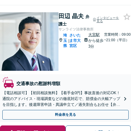
田辺 晶夫
弁
インタビューを
見る
護士
サンライツ法律事務所
大宮駅
営業時間：09:00
埼
さいた
~21:00（平日）
玉
ま市大
から徒歩
|
県
宮区
3分
交通事故の慰謝料増額
【電話相談可】【初回相談無料】【着手金0円】事故直後の対応OK！
通院のアドバイス・現場調査などの徹底対応で、賠償金の大幅アップ
を目指します。後遺障害申請・異議申立て／過失割合もお任せ【弁護
士特約利用可】【完全個室】【大宮駅3分】
料金表を見る