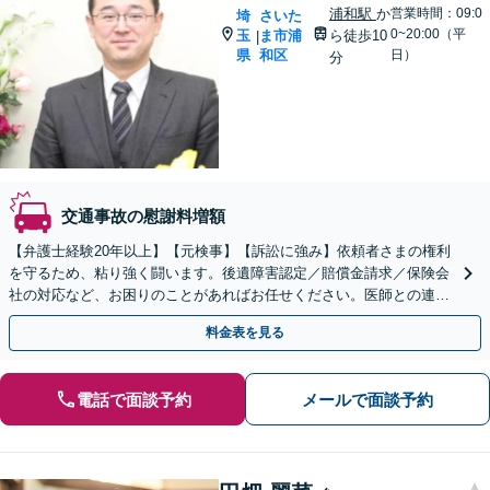
浦和駅
か
営業時間：09:0
埼
さいた
0~20:00（平
玉
ま市浦
ら徒歩10
|
県
和区
日）
分
交通事故の慰謝料増額
【弁護士経験20年以上】【元検事】【訴訟に強み】依頼者さまの権利
を守るため、粘り強く闘います。後遺障害認定／賠償金請求／保険会
社の対応など、お困りのことがあればお任せください。医師との連携
も可能です【初回相談無料】【夜間／休日の相談可能】
料金表を見る
電話で面談予約
メールで面談予約