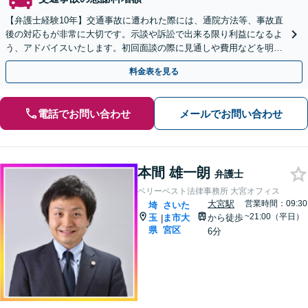
【弁護士経験10年】交通事故に遭われた際には、通院方法等、事故直
後の対応もが非常に大切です。示談や訴訟で出来る限り利益になるよ
う、アドバイスいたします。初回面談の際に見通しや費用などを明示
します。物損事故も対応可能
料金表を見る
電話でお問い合わせ
メールでお問い合わせ
本間 雄一朗
弁護士
ベリーベスト法律事務所 大宮オフィス
大宮駅
営業時間：09:30
埼
さいた
~21:00（平日）
玉
ま市大
から徒歩
|
県
宮区
6分