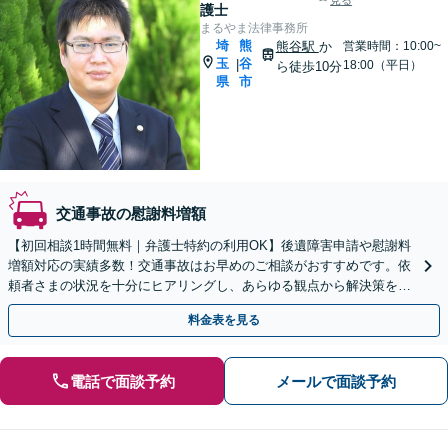
見る
護士
まるやま法律事務所
埼
熊
熊谷駅
か
営業時間：10:00~
玉
谷
|
18:00（平日）
ら徒歩10分
県
市
交通事故の慰謝料増額
【初回相談1時間無料｜弁護士特約の利用OK】後遺障害申請や慰謝料
増額対応の実績多数！交通事故はお早めのご相談がおすすめです。依
頼者さまの状況を十分にヒアリングし、あらゆる観点から解決策をご
提案いたします【熊谷駅徒歩10分】
料金表を見る
電話で面談予約
メールで面談予約