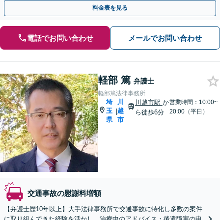
駅6分】【オンライン相談OK】【LINE連携可】
料金表を見る
電話でお問い合わせ
メールでお問い合わせ
軽部 篤
弁護士
軽部篤法律事務所
埼
川
川越市駅
か
営業時間：10:00~
玉
越
|
20:00（平日）
ら徒歩6分
県
市
交通事故の慰謝料増額
【弁護士歴10年以上】大手法律事務所で交通事故に特化し多数の案件
に取り組んできた経験を活かし、治療中のアドバイス・後遺障害の申