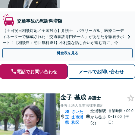
交通事故の慰謝料増額
【土日祝日相談対応／全国対応】弁護士、パラリーガル、医療コーデ
ィネーターで構成された「交通事故専門チーム」があなたを徹底サポ
ート！【相談料：初回無料※1】不利益な話し合いが進む前に、今す
ぐ相談！
料金表を見る
電話でお問い合わせ
メールでお問い合わせ
金子 基成
弁護士
弁護士法人九重法律事務所
北浦和駅
営業時間：09:0
埼
さいた
0~17:00（平
玉
ま市浦
から徒歩
|
県
和区
日）
5分