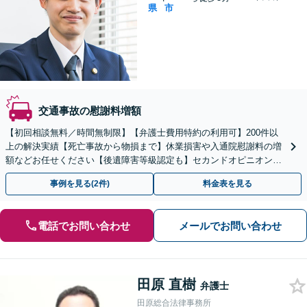
県
市
交通事故の慰謝料増額
【初回相談無料／時間無制限】【弁護士費用特約の利用可】200件以
上の解決実績【死亡事故から物損まで】休業損害や入通院慰謝料の増
額などお任せください【後遺障害等級認定も】セカンドオピニオンと
してもご利用ください【夜間・休日面談】【上尾駅3分】
事例を見る(2件)
料金表を見る
電話でお問い合わせ
メールでお問い合わせ
田原 直樹
弁護士
田原総合法律事務所