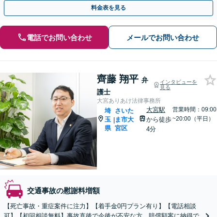
士特約利用可】【完全個室】【大宮駅3分】
料金表を見る
電話でお問い合わせ
メールでお問い合わせ
齊藤 翔平
弁
インタビューを
見る
護士
大宮ありあけ法律事務所
大宮駅
営業時間：09:00
埼
さいた
~20:00（平日）
玉
ま市大
から徒歩
|
県
宮区
4分
交通事故の慰謝料増額
【死亡事故・重症案件に注力】【着手金0円プラン有り】【電話相談
可】【初回相談無料】事故直後で今後が不安な方、賠償額案に納得で