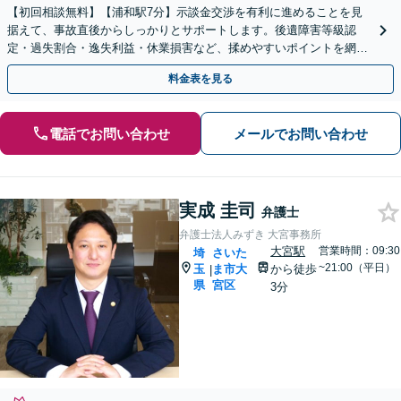
【初回相談無料】【浦和駅7分】示談金交渉を有利に進めることを見
据えて、事故直後からしっかりとサポートします。後遺障害等級認
定・過失割合・逸失利益・休業損害など、揉めやすいポイントを網
羅。万が一訴訟に進む場合も万全の体制で取り組みます。
料金表を見る
電話でお問い合わせ
メールでお問い合わせ
実成 圭司
弁護士
弁護士法人みずき 大宮事務所
大宮駅
営業時間：09:30
埼
さいた
~21:00（平日）
玉
ま市大
から徒歩
|
県
宮区
3分