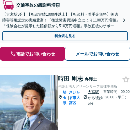
交通事故の慰謝料増額
【大宮駅3分】【相談実績1000件以上】【相談料・着手金無料】後遺
障害等級認定の実績豊富！「後遺障害異議申立により1100万円増額」
「保険会社が提示した賠償額から510万円増額」事故直後のサポート
で早期解決へ【休日・夜間面談】【電話面談】
料金表を見る
電話でお問い合わせ
メールでお問い合わせ
時田 剛志
弁護士
弁護士法人グリーンリーフ法律事務所
大宮駅
営業時間：09:00
埼
さいた
~20:00（平日）
玉
ま市大
から徒歩
|
県
宮区
5分