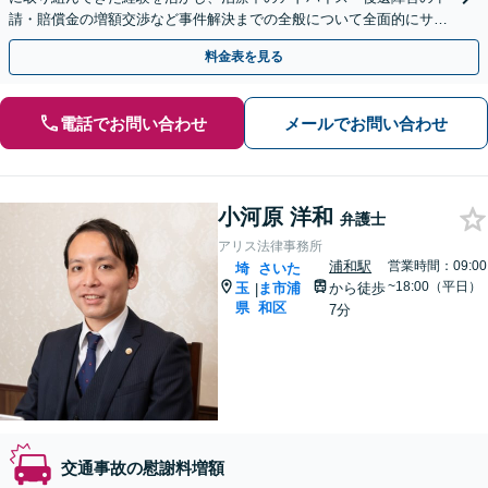
請・賠償金の増額交渉など事件解決までの全般について全面的にサポ
ート致します。
料金表を見る
電話でお問い合わせ
メールでお問い合わせ
小河原 洋和
弁護士
アリス法律事務所
浦和駅
営業時間：09:00
埼
さいた
~18:00（平日）
玉
ま市浦
から徒歩
|
県
和区
7分
交通事故の慰謝料増額