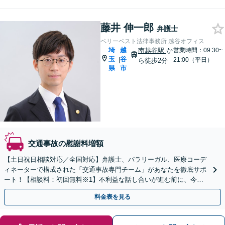
藤井 伸一郎
弁護士
ベリーベスト法律事務所 越谷オフィス
埼
越
南越谷駅
か
営業時間：09:30~
玉
谷
|
21:00（平日）
ら徒歩2分
県
市
交通事故の慰謝料増額
【土日祝日相談対応／全国対応】弁護士、パラリーガル、医療コーデ
ィネーターで構成された「交通事故専門チーム」があなたを徹底サポ
ート！【相談料：初回無料※1】不利益な話し合いが進む前に、今す
ぐ相談！
料金表を見る