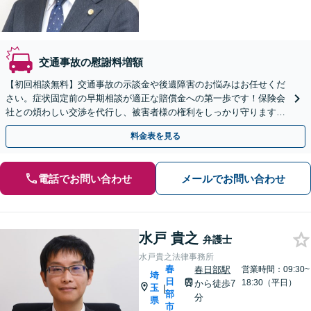
交通事故の慰謝料増額
【初回相談無料】交通事故の示談金や後遺障害のお悩みはお任せくだ
さい。症状固定前の早期相談が適正な賠償金への第一歩です！保険会
社との煩わしい交渉を代行し、被害者様の権利をしっかり守ります。
【メール・電話・WEB相談可】【夜間や休日相談可】
料金表を見る
電話でお問い合わせ
メールでお問い合わせ
水戸 貴之
弁護士
水戸貴之法律事務所
春
春日部駅
営業時間：09:30~
埼
日
18:30（平日）
から徒歩7
玉
|
部
分
県
市