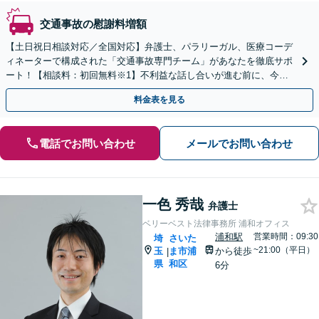
交通事故の慰謝料増額
【土日祝日相談対応／全国対応】弁護士、パラリーガル、医療コーデ
ィネーターで構成された「交通事故専門チーム」があなたを徹底サポ
ート！【相談料：初回無料※1】不利益な話し合いが進む前に、今す
ぐ相談！
料金表を見る
電話でお問い合わせ
メールでお問い合わせ
一色 秀哉
弁護士
ベリーベスト法律事務所 浦和オフィス
浦和駅
営業時間：09:30
埼
さいた
~21:00（平日）
玉
ま市浦
から徒歩
|
県
和区
6分