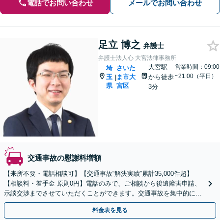
電話でお問い合わせ
メールでお問い合わせ
足立 博之
弁護士
弁護士法人心 大宮法律事務所
大宮駅
営業時間：09:00
埼
さいた
~21:00（平日）
玉
ま市大
から徒歩
|
県
宮区
3分
交通事故の慰謝料増額
【来所不要・電話相談可】【交通事故“解決実績”累計35,000件超】
【相談料・着手金 原則0円】電話のみで、ご相談から後遺障害申請、
示談交渉までさせていただくことができます。交通事故を集中的に取
り扱っている弁護士が全力でサポート！
料金表を見る