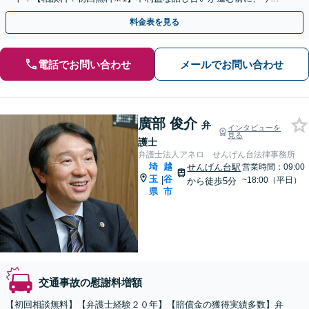
ぐ相談！
料金表を見る
電話でお問い合わせ
メールでお問い合わせ
廣部 俊介
弁
インタビューを
見る
護士
弁護士法人アネロ せんげん台法律事務所
埼
越
せんげん台駅
営業時間：09:00
玉
谷
|
~18:00（平日）
から徒歩5分
県
市
交通事故の慰謝料増額
【初回相談無料】【弁護士経験２０年】【賠償金の獲得実績多数】弁