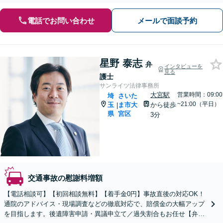
電話でお問い合わせ
メールで面談予約
星野 泰志
弁
インタビューを
見る
護士
サンライツ法律事務所
大宮駅
営業時間：09:00
埼
さいた
~21:00（平日）
玉
ま市大
から徒歩
|
県
宮区
3分
交通事故の慰謝料増額
【電話相談可】【初回相談無料】【着手金0円】事故直後の対応OK！
通院のアドバイス・現場調査などの徹底対応で、賠償金の大幅アップ
を目指します。後遺障害申請・異議申立て／過失割合もお任せ【弁護