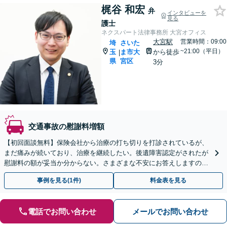
梶谷 和宏
弁
インタビューを
見る
護士
ネクスパート法律事務所 大宮オフィス
大宮駅
営業時間：09:00
埼
さいた
~21:00（平日）
玉
ま市大
から徒歩
|
県
宮区
3分
交通事故の慰謝料増額
【初回面談無料】保険会社から治療の打ち切りを打診されているが、
まだ痛みが続いており、治療を継続したい。後遺障害認定がされたが
慰謝料の額が妥当か分からない。さまざまな不安にお答えしますの
で、お気軽にご連絡ください。ご相談・着手金は無料です。
事例を見る(1件)
料金表を見る
電話でお問い合わせ
メールでお問い合わせ