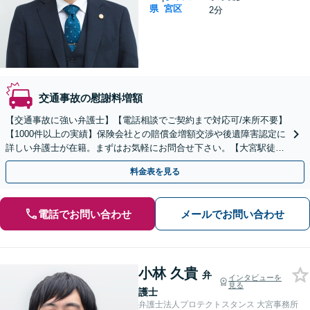
県
宮区
2分
交通事故の慰謝料増額
【交通事故に強い弁護士】【電話相談でご契約まで対応可/来所不要】
【1000件以上の実績】保険会社との賠償金増額交渉や後遺障害認定に
詳しい弁護士が在籍。まずはお気軽にお問合せ下さい。【大宮駅徒歩
2分】
料金表を見る
電話でお問い合わせ
メールでお問い合わせ
小林 久貴
弁
インタビューを
見る
護士
弁護士法人プロテクトスタンス 大宮事務所