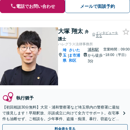
電話でお問い合わせ
メールで面談予約
大塚 翔太
弁
インタビューを
見る
護士
ハレグラス法律事務所
浦和駅
営業時間：09:00
埼
さいた
~18:00（平日）
玉
ま市浦
から徒歩
|
県
和区
3分
執行猶予
【初回相談30分無料】大宮・浦和警察署など埼玉県内の警察署に最短
で接見します！早期釈放、示談成立に向けて全力でサポート。在宅事
件も油断せず、ご相談を。少年事件、盗撮・痴漢、暴行、窃盗など、
幅広い事件に対応【浦和駅3分】【夜間・土日祝面談可】
料金表を見る