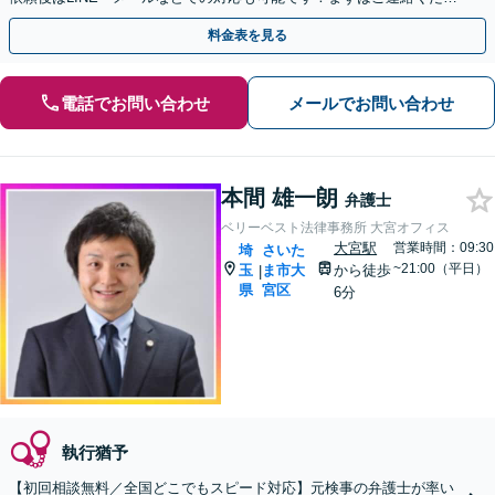
い【少年事件の対応可能】
料金表を見る
電話でお問い合わせ
メールでお問い合わせ
本間 雄一朗
弁護士
ベリーベスト法律事務所 大宮オフィス
大宮駅
営業時間：09:30
埼
さいた
~21:00（平日）
玉
ま市大
から徒歩
|
県
宮区
6分
執行猶予
【初回相談無料／全国どこでもスピード対応】元検事の弁護士が率い