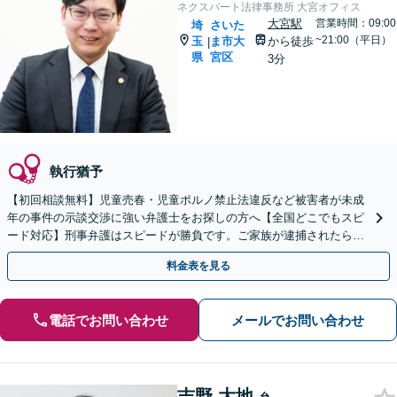
ネクスパート法律事務所 大宮オフィス
大宮駅
営業時間：09:00
埼
さいた
~21:00（平日）
玉
ま市大
から徒歩
|
県
宮区
3分
執行猶予
【初回相談無料】児童売春・児童ポルノ禁止法違反など被害者が未成
年の事件の示談交渉に強い弁護士をお探しの方へ【全国どこでもスピ
ード対応】刑事弁護はスピードが勝負です。ご家族が逮捕されたら一
刻も早くご相談ください【24時間365日相談受付】
料金表を見る
電話でお問い合わせ
メールでお問い合わせ
吉野 大地