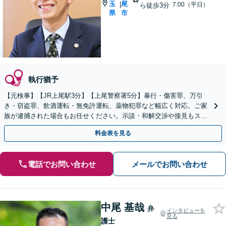
玉
尾
|
7:00（平日）
ら徒歩3分
県
市
執行猶予
【元検事】【JR上尾駅3分】【上尾警察署5分】暴行・傷害罪、万引
き・窃盗罪、飲酒運転・無免許運転、薬物犯罪など幅広く対応。ご家
族が逮捕された場合もお任せください。示談・和解交渉や接見もスピ
ーディーに対応【初回面談30分無料】
料金表を見る
電話でお問い合わせ
メールでお問い合わせ
中尾 基哉
弁
インタビューを
見る
護士