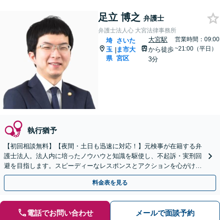
足立 博之
弁護士
弁護士法人心 大宮法律事務所
大宮駅
営業時間：09:00
埼
さいた
~21:00（平日）
玉
ま市大
から徒歩
|
県
宮区
3分
執行猶予
【初回相談無料】【夜間・土日も迅速に対応！】元検事が在籍する弁
護士法人。法人内に培ったノウハウと知識を駆使し、不起訴・実刑回
避を目指します。スピーディーなレスポンスとアクションを心がけ、
最善の解決を目指します【電話相談可】
料金表を見る
電話でお問い合わせ
メールで面談予約