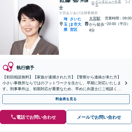
弁護
インタビューを見
る
士
大宮ありあけ法律事務所
大宮駅
営業時間：09:00
埼
さいた
~20:00（平日）
玉
ま市大
から徒歩
|
県
宮区
4分
執行猶予
【初回相談無料】【家族が逮捕された方】【警察から連絡が来た方】
小さい事務所ならではのフットワークを生かし、早期に対応いたしま
す。刑事事件は、初期対応が重要なため、早めに弁護士にご相談くだ
さい。
料金表を見る
電話でお問い合わせ
メールでお問い合わせ