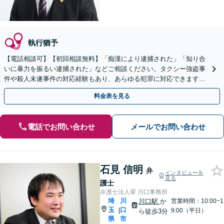
執行猶予
【電話相談可】【初回相談無料】「痴漢により逮捕された」「知り合
いに暴力を振るい逮捕された」などご相談ください。タクシー強盗事
件や殺人未遂事件の対応経験もあり、あらゆる犯罪に対応できます
【蒲生駅1分】【休日・夜間面談可能】
料金表を見る
電話でお問い合わせ
メールでお問い合わせ
石見 信明
弁
インタビューを
見る
護士
弁護士法人翠 川口事務所
埼
川
川口駅
か
営業時間：10:00~1
玉
口
|
9:00（平日）
ら徒歩3分
県
市