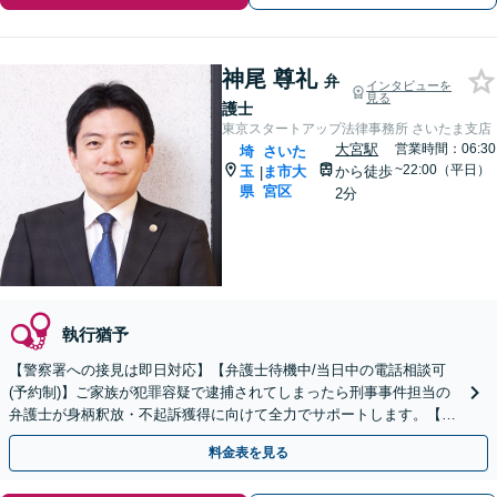
神尾 尊礼
弁
インタビューを
見る
護士
東京スタートアップ法律事務所 さいたま支店
大宮駅
営業時間：06:30
埼
さいた
~22:00（平日）
玉
ま市大
から徒歩
|
県
宮区
2分
執行猶予
【警察署への接見は即日対応】【弁護士待機中/当日中の電話相談可
(予約制)】ご家族が犯罪容疑で逮捕されてしまったら刑事事件担当の
弁護士が身柄釈放・不起訴獲得に向けて全力でサポートします。【毎
月100名以上の相談実績】【埼玉エリア対応】
料金表を見る