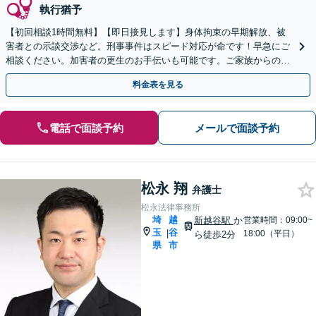
執行猶予
【初回相談1時間無料】【即日接見します】身体拘束の早期解放、被
害者との示談交渉など。刑事事件はスピード対応が命です！早急にご
相談ください。加害者の更生のお手伝いも可能です。ご家族からのご
連絡もお待ちしております。【熊谷駅徒歩10分】
料金表を見る
電話で面談予約
メールで面談予約
松永 翔
弁護士
松永法律事務所
埼
越
新越谷駅
か
営業時間：09:00~
玉
谷
|
18:00（平日）
ら徒歩2分
県
市