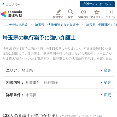
弁護士の方はこちら
ココナラへ
投稿する
探す
閲覧履歴
マイリスト
ログイン
ココナラ法律相談
埼玉県で法律相談できる弁護士
埼玉県で刑事事件に
埼玉県の執行猶予に強い弁護士
埼玉県で執行猶予に強い弁護士が133名見つかりました。初回面談無料や休日
面談に対応している弁護士、解決事例を持つ弁護士なども掲載中。さらにさい
たま市大宮区やさいたま市浦和区、越谷市などの地域条件で弁護士を絞り込め
ます。刑事事件に関係する加害者側や少年犯罪、再犯・前科あり等の細かな分
野での絞り込み検索もでき便利です。特に弁護士法人プロテクトスタンス 大宮
エリア
埼玉県
変更
事務所の山本 晶彦弁護士やネクスパート法律事務所 大宮オフィスの新出 雄亮
弁護士、大宮ありあけ法律事務所の和田 慈朗弁護士のプロフィール情報や弁護
相談内容
刑事事件、執行猶予
変更
士費用、強みなどが注目されています。『埼玉県で土日や夜間に発生した執行
猶予のトラブルを今すぐに弁護士に相談したい』『執行猶予のトラブル解決の
実績豊富な近くの弁護士を検索したい』『初回相談無料で執行猶予を法律相談
詳細条件
未選択
変更
できる埼玉県内の弁護士に相談予約したい』などでお困りの相談者さんにおす
すめです。
133
人の弁護士が見つかりました
(検索結果について詳しくは
こちら
)