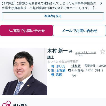
(予約制)】ご家族が犯罪容疑で逮捕されてしまったら刑事事件担当の
弁護士が身柄釈放・不起訴獲得に向けて全力でサポートします。【毎
月100名以上の相談実績】【埼玉県対応】
料金表を見る
電話でお問い合わせ
メールでお問い合わせ
木村 新一
弁
インタビューを
見る
護士
まつもと総合法律事務所
浦和駅
営業時間：10:00
埼
さいた
~17:00（平日）
玉
ま市浦
から徒歩
|
県
和区
7分
執行猶予