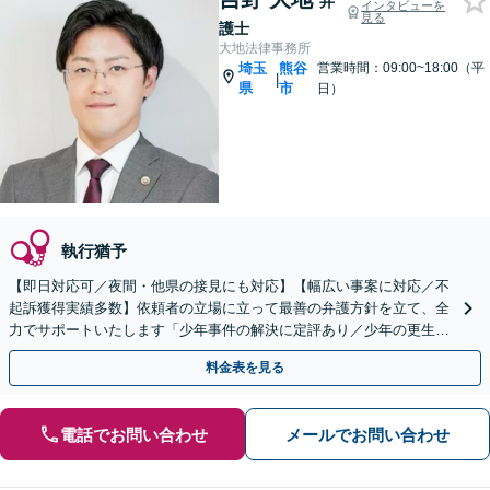
弁
インタビューを
見る
護士
大地法律事務所
埼玉
熊谷
営業時間：09:00~18:00（平
|
県
市
日）
執行猶予
【即日対応可／夜間・他県の接見にも対応】【幅広い事案に対応／不
起訴獲得実績多数】依頼者の立場に立って最善の弁護方針を立て、全
力でサポートいたします「少年事件の解決に定評あり／少年の更生と
ご家族の平穏な生活の回復に貢献」
料金表を見る
電話でお問い合わせ
メールでお問い合わせ