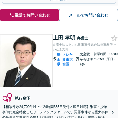
電話でお問い合わせ
メールでお問い合わせ
上田 孝明
弁護士
弁護士法人あいち刑事事件総合法律事務所 さ
いたま支部
大宮駅
営業時間：00:00
埼
さいた
~23:59（平日）
玉
ま市大
から徒歩
|
県
宮区
8分
執行猶予
【相談件数24,700件以上／24時間365日受付／即日対応】刑事・少年
事件に完全特化したリーディングファームで、冤罪事件から重大事件
の弁護まで豊富な経験と解決実績！窃盗・詐欺・暴行・傷害・痴漢・