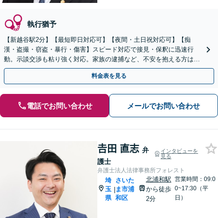
執行猶予
【新越谷駅2分】【最短即日対応可】【夜間・土日祝対応可】【痴
漢・盗撮・窃盗・暴行・傷害】スピード対応で接見・保釈に迅速行
動。示談交渉も粘り強く対応。家族の逮捕など、不安を抱える方は一
刻も早くご連絡ください。
料金表を見る
電話でお問い合わせ
メールでお問い合わせ
𠮷田 直志
弁
インタビューを
見る
護士
弁護士法人法律事務所フォレスト
北浦和駅
営業時間：09:0
埼
さいた
0~17:30（平
玉
ま市浦
から徒歩
|
県
和区
日）
2分