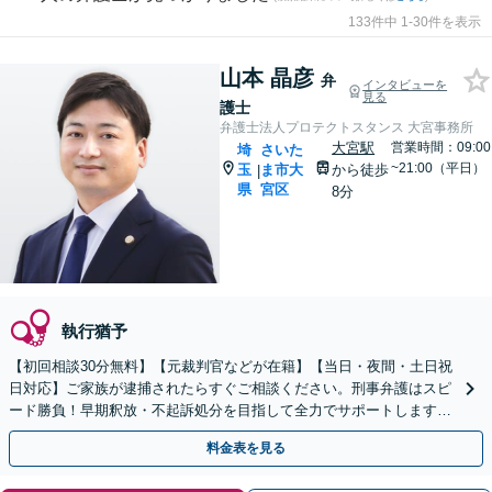
133件中 1-30件を表示
山本 晶彦
弁
インタビューを
見る
護士
弁護士法人プロテクトスタンス 大宮事務所
大宮駅
営業時間：09:00
埼
さいた
~21:00（平日）
玉
ま市大
から徒歩
|
県
宮区
8分
執行猶予
【初回相談30分無料】【元裁判官などが在籍】【当日・夜間・土日祝
日対応】ご家族が逮捕されたらすぐご相談ください。刑事弁護はスピ
ード勝負！早期釈放・不起訴処分を目指して全力でサポートします。
【スピード対応】
料金表を見る