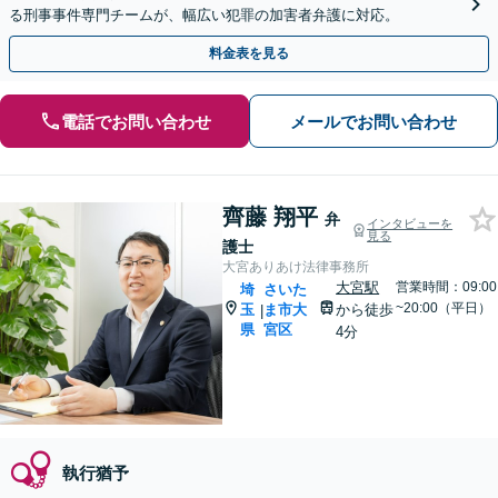
る刑事事件専門チームが、幅広い犯罪の加害者弁護に対応。
料金表を見る
電話でお問い合わせ
メールでお問い合わせ
齊藤 翔平
弁
インタビューを
見る
護士
大宮ありあけ法律事務所
大宮駅
営業時間：09:00
埼
さいた
~20:00（平日）
玉
ま市大
から徒歩
|
県
宮区
4分
執行猶予