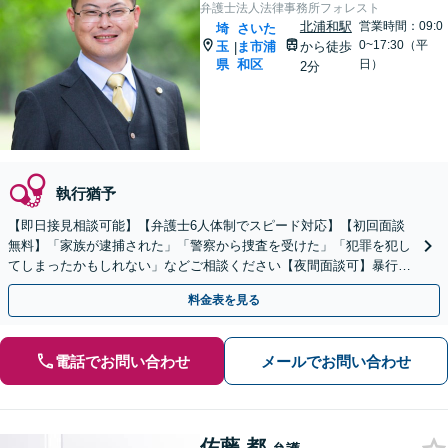
弁護士法人法律事務所フォレスト
北浦和駅
営業時間：09:0
埼
さいた
0~17:30（平
玉
ま市浦
から徒歩
|
県
和区
日）
2分
執行猶予
【即日接見相談可能】【弁護士6人体制でスピード対応】【初回面談
無料】「家族が逮捕された」「警察から捜査を受けた」「犯罪を犯し
てしまったかもしれない」などご相談ください【夜間面談可】暴行／
傷害罪／窃盗罪／性犯罪など経験多数
料金表を見る
電話でお問い合わせ
メールでお問い合わせ
佐藤 都