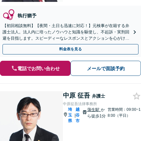
執行猶予
【初回相談無料】【夜間・土日も迅速に対応！】元検事が在籍する弁
護士法人。法人内に培ったノウハウと知識を駆使し、不起訴・実刑回
避を目指します。スピーディーなレスポンスとアクションを心がけ、
最善の解決を目指します【電話相談可】
料金表を見る
電話でお問い合わせ
メールで面談予約
中原 征吾
弁護士
中原征吾法律事務所
埼
越
蒲生駅
か
営業時間：09:00~1
玉
谷
|
8:00（平日）
ら徒歩1分
県
市