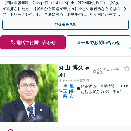
【初回相談無料】Google口コミ4.0/28件★（2026年6月現在）【家族
が逮捕された方】【警察から連絡が来た方】小さい事務所ならではの
フットワークを生かし、早期に対応！刑事事件は、初期対応が重要な
ため、早めに弁護士にご相談ください。
料金表を見る
電話でお問い合わせ
メールでお問い合わせ
丸山 博久
弁
インタビューを
見る
護士
まるやま法律事務所
埼
熊
熊谷駅
か
営業時間：10:00~
玉
谷
|
18:00（平日）
ら徒歩10分
県
市