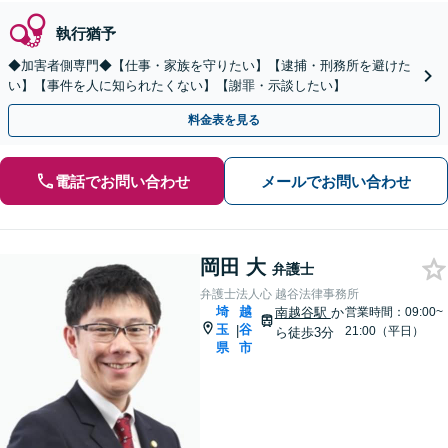
執行猶予
◆加害者側専門◆【仕事・家族を守りたい】【逮捕・刑務所を避けた
い】【事件を人に知られたくない】【謝罪・示談したい】
料金表を見る
電話でお問い合わせ
メールでお問い合わせ
岡田 大
弁護士
弁護士法人心 越谷法律事務所
埼
越
南越谷駅
か
営業時間：09:00~
玉
谷
|
21:00（平日）
ら徒歩3分
県
市