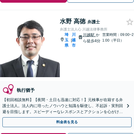
水野 高徳
弁護士
弁護士法人心 川越法律事務所
埼
川
川越駅
か
営業時間：09:00~2
玉
越
|
1:00（平日）
ら徒歩4分
県
市
執行猶予
【初回相談無料】【夜間・土日も迅速に対応！】元検事が在籍する弁
護士法人。法人内に培ったノウハウと知識を駆使し、不起訴・実刑回
避を目指します。スピーディーなレスポンスとアクションを心がけ、
最善の解決を目指します【電話相談可】
料金表を見る