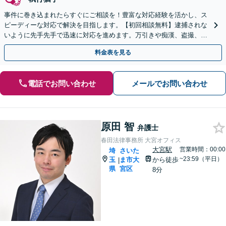
事件に巻き込まれたらすぐにご相談を！豊富な対応経験を活かし、ス
ピーディーな対応で解決を目指します。【初回相談無料】逮捕されな
いように先手先手で迅速に対応を進めます。万引きや痴漢、盗撮、覚
醒剤など幅広い事案に対応します。
料金表を見る
電話でお問い合わせ
メールでお問い合わせ
原田 智
弁護士
春田法律事務所 大宮オフィス
大宮駅
営業時間：00:00
埼
さいた
~23:59（平日）
玉
ま市大
から徒歩
|
県
宮区
8分