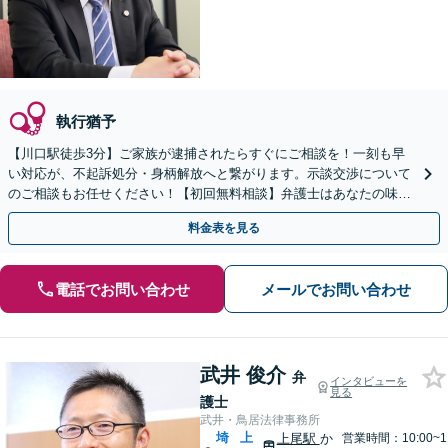
執行猶予
【川口駅徒歩3分】ご家族が逮捕されたらすぐにご相談を！一刻も早
い対応が、不起訴処分・身柄解放へと繋がります。示談交渉について
のご相談もお任せください！【初回無料相談】弁護士はあなたの味方
です。今後の見通しもすぐにお伝えします。
料金表を見る
電話でお問い合わせ
メールでお問い合わせ
武井 俊介
弁
インタビューを
見る
護士
武井・鳥居法律事務所
埼
上
上尾駅
か
営業時間：10:00~1