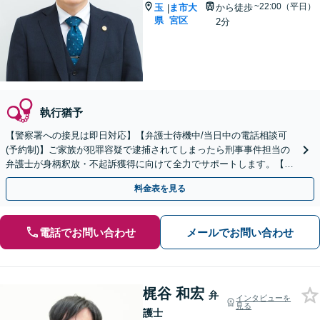
~22:00（平日）
玉
ま市大
から徒歩
|
県
宮区
2分
執行猶予
【警察署への接見は即日対応】【弁護士待機中/当日中の電話相談可
(予約制)】ご家族が犯罪容疑で逮捕されてしまったら刑事事件担当の
弁護士が身柄釈放・不起訴獲得に向けて全力でサポートします。【毎
月100名以上の相談実績】【埼玉県全域対応】
料金表を見る
電話でお問い合わせ
メールでお問い合わせ
梶谷 和宏
弁
インタビューを
見る
護士