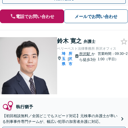
電話でお問い合わせ
メールでお問い合わせ
鈴木 寛之
弁護士
ベリーベスト法律事務所 所沢オフィス
埼
所
所沢駅
か
営業時間：09:30~2
玉
沢
|
1:00（平日）
ら徒歩3分
県
市
執行猶予
【初回相談無料／全国どこでもスピード対応】元検事の弁護士が率い
る刑事事件専門チームが、幅広い犯罪の加害者弁護に対応。