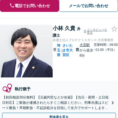
電話でお問い合わせ
メールでお問い合わせ
小林 久貴
弁
インタビューを
見る
護士
弁護士法人プロテクトスタンス 大宮事務所
大宮駅
営業時間：09:00
埼
さいた
~21:00（平日）
玉
ま市大
から徒歩
|
県
宮区
8分
執行猶予
【初回相談30分無料】【元裁判官などが在籍】【当日・夜間・土日祝
日対応】ご家族が逮捕されたらすぐご相談ください。刑事弁護はスピ
ード勝負！早期釈放・不起訴処分を目指して全力でサポートします。
【スピード対応】
料金表を見る