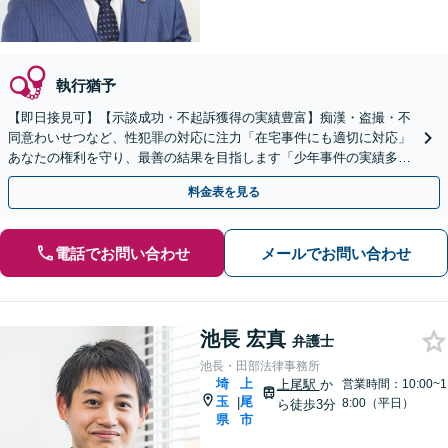
執行猶予
【即日接見可】【示談成功・不起訴獲得の実績豊富】痴漢・盗撮・不
同意わいせつなど、性犯罪の対応に注力「在宅事件にも適切に対応」
あなたの権利を守り、最善の結果を目指します「少年事件の実績多数
／少年の特性を考慮した適切な対応」【夜間相談可】
料金表を見る
電話でお問い合わせ
メールでお問い合わせ
池長 宏真
弁護士
池長・田部法律事務所
埼
上
上尾駅
か
営業時間：10:00~1
玉
尾
|
8:00（平日）
ら徒歩3分
県
市