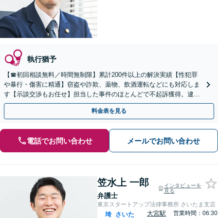
執行猶予
【☎︎初回相談無料／時間無制限】累計200件以上の解決実績【性犯罪
や暴行・傷害に精通】窃盗や詐欺、薬物、飲酒運転などにも対応しま
す【示談交渉もお任せ】担当した事件のほとんどで不起訴獲得。逮捕
前のご相談も可能【土日・夜間相談可】【上尾駅3分】
料金表を見る
電話でお問い合わせ
メールでお問い合わせ
笠水上 一郎
インタビューを
見る
弁護士
東京スタートアップ法律事務所 さいたま支店
大宮駅
営業時間：06:30
埼
さいた