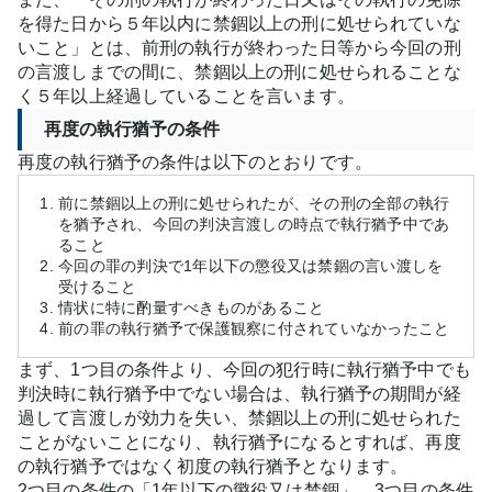
を得た日から５年以内に禁錮以上の刑に処せられていな
いこと」とは、前刑の執行が終わった日等から今回の刑
の言渡しまでの間に、禁錮以上の刑に処せられることな
く５年以上経過していることを言います。
再度の執行猶予の条件
再度の執行猶予の条件は以下のとおりです。
前に禁錮以上の刑に処せられたが、その刑の全部の執行
を猶予され、今回の判決言渡しの時点で執行猶予中であ
ること
今回の罪の判決で1年以下の懲役又は禁錮の言い渡しを
受けること
情状に特に酌量すべきものがあること
前の罪の執行猶予で保護観察に付されていなかったこと
まず、1つ目の条件より、今回の犯行時に執行猶予中でも
判決時に執行猶予中でない場合は、執行猶予の期間が経
過して言渡しが効力を失い、禁錮以上の刑に処せられた
ことがないことになり、執行猶予になるとすれば、再度
の執行猶予ではなく初度の執行猶予となります。
2つ目の条件の「1年以下の懲役又は禁錮」、3つ目の条件