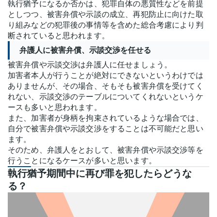
執行猶予になるか否かは、犯罪自体の悪質性などを前提
としつつ、被害弁償や示談の成立、再犯防止に向けた取
り組みなどの犯罪後の事情等を含めた総合考慮により判
断されていると思われます。
弁護人に被害弁償、示談交渉を任せる
被害弁償や示談交渉は弁護人に任せましょう。
加害者本人が行うことが絶対にできないというわけでは
ありませんが、その場合、そもそも被害弁償を受けてく
れない、示談交渉のテーブルについてくれないというケ
ースも多いと思われます。
また、加害者が身柄を拘束されているような場合では、
自分で被害弁償や示談交渉をすることは不可能だと思い
ます。
そのため、弁護人をとおして、被害弁償や示談交渉等を
行うことになるケースが多いと思います。
執行猶予期間中に再び罪を犯したらどうな
る？