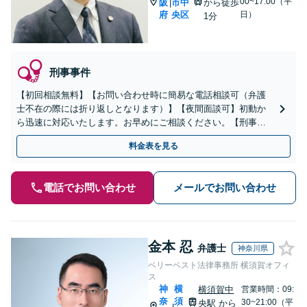
00~17:00（平
阪
市中
から徒歩
|
府
央区
日）
1分
刑事事件
【初回相談無料】【お問い合わせ時に簡易な電話相談可（弁護
士不在の際には折り返しとなります）】【夜間面談可】初動か
ら迅速に対応いたします。お早めにご相談ください。【刑事弁
護委員会所属】
料金表を見る
電話でお問い合わせ
メールでお問い合わせ
金本 忍
弁護士
神奈川県
ベリーベスト法律事務所 横須賀オフィ
ス
神
横
横須賀中
営業時間：09:
奈
須
30~21:00（平
央駅
から