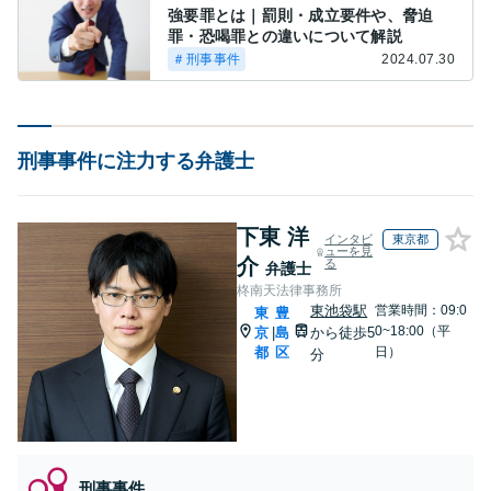
強要罪とは｜罰則・成立要件や、脅迫
罪・恐喝罪との違いについて解説
＃刑事事件
2024.07.30
刑事事件に注力する弁護士
下東 洋
インタビ
東京都
ューを見
介
る
弁護士
柊南天法律事務所
東池袋駅
営業時間：09:0
東
豊
0~18:00（平
京
島
から徒歩5
|
都
区
日）
分
刑事事件