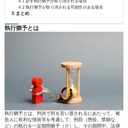
4.1 必ず執行猶予が取り消される場合
4.2 執行猶予が取り消される可能性がある場合
5 まとめ
執行猶予とは
執行猶予とは、判決で刑を言い渡されるにあたって、被
告人に有利な情状等を考慮して、刑罰（懲役、禁錮な
ど）の執行を一定期間猶予（※）し、その期間中、法律