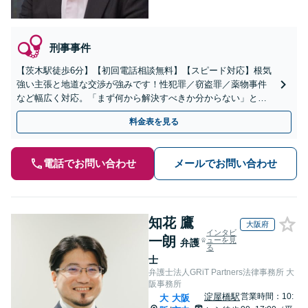
刑事事件
【茨木駅徒歩6分】【初回電話相談無料】【スピード対応】根気
強い主張と地道な交渉が強みです！性犯罪／窃盗罪／薬物事件
など幅広く対応。「まず何から解決すべきか分からない」とい
う方も、お気軽にご相談ください【朝8:30から営業】【電話相談
料金表を見る
可】
電話でお問い合わせ
メールでお問い合わせ
知花 鷹
大阪府
インタビ
一朗
ューを見
弁護
る
士
弁護士法人GRiT Partners法律事務所 大
阪事務所
淀屋橋駅
営業時間：10:
大
大阪