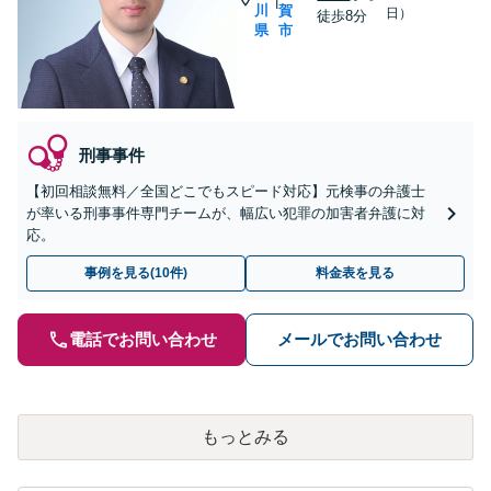
|
川
賀
日）
徒歩8分
県
市
刑事事件
【初回相談無料／全国どこでもスピード対応】元検事の弁護士
が率いる刑事事件専門チームが、幅広い犯罪の加害者弁護に対
応。
事例を見る(10件)
料金表を見る
電話でお問い合わせ
メールでお問い合わせ
もっとみる