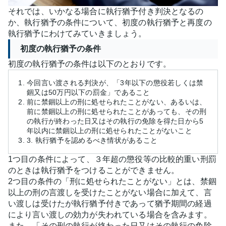
それでは、いかなる場合に執行猶予付き判決となるの
か、執行猶予の条件について、初度の執行猶予と再度の
執行猶予にわけてみていきましょう。
初度の執行猶予の条件
初度の執行猶予の条件は以下のとおりです。
今回言い渡される判決が、「3年以下の懲役若しくは禁
錮又は50万円以下の罰金」であること
前に禁錮以上の刑に処せられたことがない、あるいは、
前に禁錮以上の刑に処せられたことがあっても、その刑
の執行が終わった日又はその執行の免除を得た日から5
年以内に禁錮以上の刑に処せられたことがないこと
3. 執行猶予を認めるべき情状があること
1つ目の条件によって、３年超の懲役等の比較的重い刑罰
のときは執行猶予をつけることができません。
2つ目の条件の「刑に処せられたことがない」とは、禁錮
以上の刑の言渡しを受けたことがない場合に加えて、言
い渡しは受けたが執行猶予付きであって猶予期間の経過
により言い渡しの効力が失われている場合を含みます。
また、「その刑の執行が終わった日又はその執行の免除