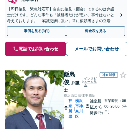
【即日接見！緊急対応可】自由に接見（面会）できるのは弁護
士だけです。どんな事件も「被疑者だけが悪い」事件はないと
考えております。「示談交渉に強い」常に依頼者さまの立場に
立ち、早期身柄開放を目指します【休日・夜間相談可】【東池
事例を見る(3件)
料金表を見る
袋駅5分】
電話でお問い合わせ
メールでお問い合わせ
飯島
神奈川県
インタビ
俊
ューを見
弁護
る
士
横浜西口法律事務所
神
横浜
神奈川
営業時間：09:
奈
市神
00~20:00（平
駅
から
|
川
奈川
日）
徒歩2分
県
区