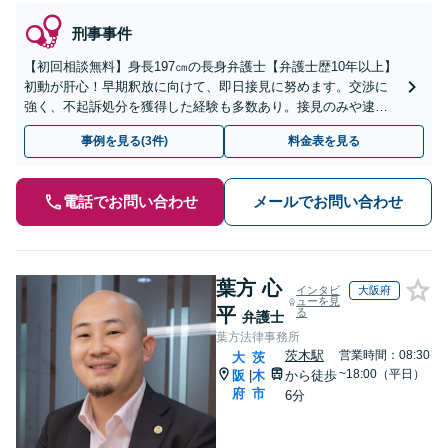
刑事事件
【初回相談無料】身長197㎝の長身弁護士【弁護士歴10年以上】
初動が肝心！早期釈放に向けて、即日接見に努めます。交渉に
強く、不起訴処分を獲得した経験も多数あり。接見のみや逮捕
前のご依頼も可能です【夜間・休日面談】【電話相談】【横浜
事例を見る(3件)
料金表を見る
駅7分】
電話でお問い合わせ
メールでお問い合わせ
葉方 心
インタビ
大阪府
ューを見
平
る
弁護士
葉方法律事務所
茨木駅
営業時間：08:30
大
茨
~18:00（平日）
阪
木
から徒歩
|
府
市
6分