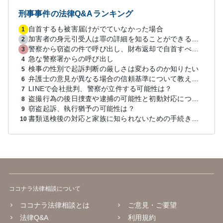
刑事事件の法律Q&Aランキング
自首するも被害届けがでていなかった場合
1
加害者の身元引受人は罪の詳細を知ることができるか？
2
警察から窃盗の件で呼び出し、財布返却で自首すべきか？
3
急な警察署からの呼び出し
4
検事の性別で起訴判断の厳しさは変わるのか知りたい
5
弁護士の意見が異なる場合の信頼基準について教えてください
6
LINEで会社批判、警察が立件する可能性は？
7
盗撮行為の後日捜査や逮捕の可能性と初動対応について
8
窃盗起訴、執行猶予の可能性は？
9
書類送検後の対応と家族に知られないための手続きについて相談
10
ココナラ法律相談について
ココナラ法律相談とは
ご意見・ご要望
法律Q&A
利用規約