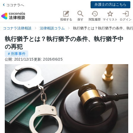
弁護士の方はこちら
ココナラへ
投稿する
探す
閲覧履歴
マイリスト
ログイン
ココナラ法律相談
法律相談コラム
執行猶予とは？執行猶予の条件、執
執行猶予とは？執行猶予の条件、執行猶予中
の再犯
＃刑事事件
公開:
2021/12/15
更新:
2026/06/25