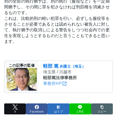
刑の全部の執行猶予は、刑の執行（服役など）を一定期
間猶予し、その間に罪を犯さなければ刑罰権を消滅させ
るものです。
これは、比較的刑の軽い犯罪を行い、必ずしも服役等を
させることが必要であるとは認められない被告人に対し
て、執行猶予の取消しによる警告をしつつ社会内での更
生を実現しようとするものだと言うこともできると思い
ます。
この記事の監修
軽部 篤
弁護士（埼玉）
埼玉県 / 川越市
軽部篤法律事務所
事務所HP
X
Facebook
はてブ
LINE
コピー