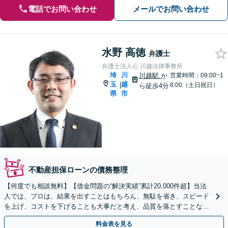
電話でお問い合わせ
メールでお問い合わせ
水野 高徳
弁護士
弁護士法人心 川越法律事務所
埼
川
川越駅
か
営業時間：09:00~1
玉
越
|
8:00（土日祝日）
ら徒歩4分
県
市
不動産担保ローンの債務整理
【何度でも相談無料】【借金問題の“解決実績”累計20,000件超】当法
人では、プロは、結果を出すことはもちろん、無駄を省き、スピード
を上げ、コストを下げることも大事だと考え、品質を落とすことな
く、費用を可能な限り安くすることにこだわります。
料金表を見る