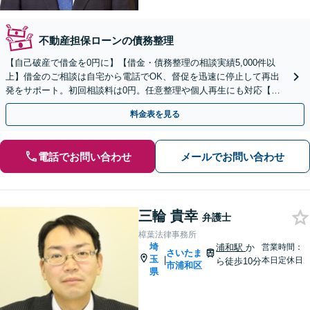
不動産担保ローンの債務整理
【自己破産で借金を0円に】【借金・債務整理の相談実績5,000件以
上】借金のご相談は自宅から電話でOK、督促を迅速に停止して再出
発をサポート。初回相談料は0円。任意整理や個人再生にも対応【土
日祝日・夜間も相談受付】【費用の分割払い可】
料金表を見る
電話でお問い合わせ
メールでお問い合わせ
三輪 貴幸
弁護士
樟葉法律事務所
埼
浦和駅
か
営業時間：
さいたま
玉
|
本日定休日
ら徒歩10分
市浦和区
県