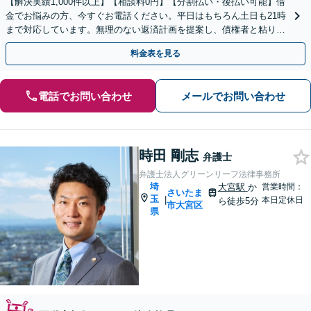
【解決実績1,000件以上】【相談料0円】【分割払い・後払い可能】借
金でお悩みの方、今すぐお電話ください。平日はもちろん土日も21時
まで対応しています。無理のない返済計画を提案し、債権者と粘り強
く交渉いたします。
料金表を見る
電話でお問い合わせ
メールでお問い合わせ
時田 剛志
弁護士
弁護士法人グリーンリーフ法律事務所
埼
大宮駅
か
営業時間：
さいたま
玉
|
本日定休日
ら徒歩5分
市大宮区
県