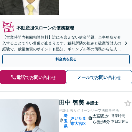
不動産担保ローンの債務整理
【営業時間内初回相談無料】誰にも言えない借金問題、当事務所が介
入することで辛い督促が止まります。裁判所隣の強みと破産管財人の
経験で、裁量免責のポイントも熟知。ギャンブル等の債務から法人破
産まで広く対応。完全個室でじっくりお話を伺います。
料金表を見る
電話でお問い合わせ
メールでお問い合わせ
田中 智美
弁護士
弁護士法人グリーンリーフ法律事務所
埼
大宮駅
か
営業時間：
さいたま
玉
|
本日定休日
ら徒歩5分
市大宮区
県