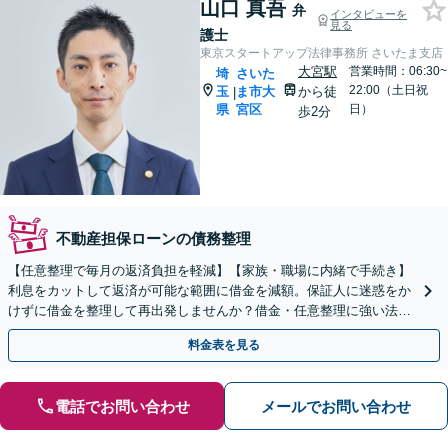
山口 真吾
弁
インタビューを
見る
護士
東京スタートアップ法律事務所 さいたま支店
大宮駅
営業時間：06:30~
埼
さいた
22:00（土日祝
玉
ま市大
から徒
|
県
宮区
日）
歩2分
不動産担保ローンの債務整理
【任意整理で毎月の返済負担を軽減】【家族・職場に内緒で手続き】
利息をカットして返済が可能な範囲に借金を減額。保証人に迷惑をか
けずに借金を整理して再出発しませんか？借金・任意整理に強い法律
事務所【実績5,000件以上】【財産を残して借金整理】
料金表を見る
電話でお問い合わせ
メールでお問い合わせ