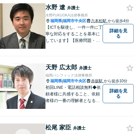
害額請求などの相続問題」は
水野 遼
じめ、「離婚事件」、「損害
弁護士
賠償請求事件」、「刑事事
水野FUKUOKA法律事務所
件」まで多数の事件の取り扱
福岡県
福岡市中央区
六本松駅
から徒歩4分
|
い【分割払い可】
【ICTを駆使し、一件一件に丁
詳細を見
寧な対応をすることを基本に
る
しています】【医療問題・交
通事故等医療分野の知識が必
要な事件に対応】【刑事・少
年事件にスピーディーに対
天野 広太郎
応】【遠隔地からのご依頼・
弁護士
ご相談歓迎】あなたのために
福岡パシフィック法律事務所
全力で事件と向き合います！
福岡県
福岡市中央区
赤坂駅
から徒歩10分
|
初回LINE・電話相談無料◆依
詳細を見
頼者様に共感すること、依頼
る
者様の一番の理解者となるこ
とがモットーです。親身な弁
護士がスピーディーに解決し
ます！
松尾 家臣
弁護士