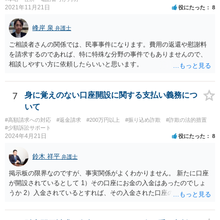
2021年11月21日
役にたった
8
峰岸 泉
弁護士
ご相談者さんの関係では、民事事件になります。費用の返還や慰謝料
を請求するのであれば、特に特殊な分野の事件でもありませんので、
相談しやすい方に依頼したらいいと思います。
7
身に覚えのない口座開設に関する支払い義務につ
いて
#高額請求への対応
#返金請求
#200万円以上
#振り込め詐欺
#詐欺の法的措置
#少額訴訟サポート
2024年4月21日
役にたった
8
鈴木 祥平
弁護士
掲示板の限界なのですが、事実関係がよくわかりません。 新たに口座
が開設されているとして 1）その口座にお金の入金はあったのでしょ
うか 2）入金されているとすれば、その入金された口座の資金は引き
出されていたり、第三者に送金されていたりするのでしょうか。 これ
がポイントですよね。口座を悪用する人は、「その口座に入ったお金