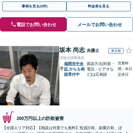
決に導いた実績あり。まずはお気軽にご相談ください
事例を見る(4件)
料金表を見る
電話でお問い合わせ
メールでお問い合わせ
坂本 尚志
弁護士
東京都
清陵法律事務所
営業時
福岡市中央
面談方法(対面・
区
からも相
電話・ビデオな
間：本日
談受付中
ど)は応相談
定休日
200万円以上の詐欺被害
【全国エリア対応】【相談は何度でも無料】投資詐欺、副業詐欺、ぼ