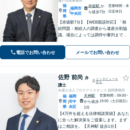
瀬戸法律事務所
福
赤坂駅
か
営業時間：本
福岡市
岡
|
日定休日
ら徒歩7分
中央区
県
【赤坂駅7分】【WEB面談対応】「相
続問題：相続人の調査から遺産分割協
議、場合によっては調停や審判まで、
どの段階からでもサポートいたしま
す」「インターネット：掲示板やSN
電話でお問い合わせ
メールでお問い合わせ
S、ブログでの誹謗中傷に対する削除請
求・発信者情報開示請求に豊富な経験
あり」
佐野 前尚
弁
インタビューを
見る
護士
弁護士法人プロテクトスタンス 福岡事務所
天神駅
営業時間：09:00~
福
福岡
19:00（土日祝日）
岡
市中
から徒歩
|
県
央区
1分
【4万件を超える法律相談実績】あなた
に合った解決策をご提案します。まず
はご相談を。【天神駅 徒歩1分】