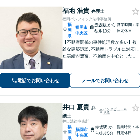
福地 浩貴
弁護士
福岡パシフィック法律事務所
福
赤坂駅
から
営業時間：本
福岡市
岡
|
日定休日
徒歩10分
中央区
県
【不動産関係の事件処理数が多い】複
雑な建築訴訟､不動産トラブルに対応し
た実績が豊富。不動産を中心とした相
続トラブルにも多く対応【顧問弁護
士】業績にも影響する中小企業関係の
法務、顧客とのトラブル、予防法務も
電話でお問い合わせ
メールでお問い合わせ
お任せ【六本松駅2分】
井口 夏貴
弁
インタビューを
見る
護士
井口法律事務所
福
赤坂駅
か
営業時間：本
福岡市
岡
|
日定休日
ら徒歩5分
中央区
県