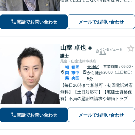
検索では出てこない情報も提供いたし
ます。依頼者の方を守るために尽力し
ますので、他の弁護士に断られた案件
でも諦めずに是非一度ご相談くださ
電話でお問い合わせ
メールでお問い合わせ
い。【福岡市中央区赤坂駅徒歩２分】
山室 卓也
弁
インタビューを
見る
護士
尾畠・山室法律事務所
天神駅
営業時間：09:00~
福
福岡
20:00（土日祝日）
岡
市中
から徒歩
|
県
央区
5分
【毎日20時まで相談可・初回電話対応
無料】【土日対応可】【宅建士資格保
有】不貞の慰謝料請求や離婚トラブ
ル、刑事事件、不動産関連、企業法
務、ITサービストラブルなど幅広く対
電話でお問い合わせ
メールでお問い合わせ
応。あなたのパートナーとして、粘り
強く交渉。有利な解決へ向けて尽力い
たします。