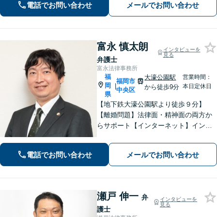
認定など実績多数【税務訴訟】税務調
電話でお問い合わせ
メールでお問い合わせ
査や審査請求、国際税務も対応可能
富永 慎太朗
インタビューを
見る
弁護士
富永法律事務所
福
大濠公園駅
営業時間：
福岡市
岡
|
本日定休日
から徒歩9分
中央区
県
【地下鉄大濠公園駅より徒歩９分】
【離婚問題】法律面・精神面の両方か
らサポート【インターネット】インス
タグラムの脅迫を解決した事例など解
決実績多数【休日面談可】【子連れ相
電話でお問い合わせ
メールでお問い合わせ
談可】【初回面談無料】
瀬戸 伸一
弁
インタビューを
見る
護士