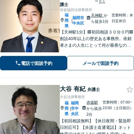
見る
護士
赤坂協同法律事務所
福
天神駅
か
営業時間：本
福岡市
岡
|
日定休日
ら徒歩1分
中央区
県
【天神駅1分】🟥初回相談３０分０円🟥
創設40年以上の歴史ある事務所。依頼
者さまの人生にとって何が最善なのか
常に考えて、問題解決に取り組みま
す。丁寧なサポート＆暖かみのある誠
電話で面談予約
メールで面談予約
実な対応を心がけております！【夜
間・休日対応可】
大谷 有紀
弁護士
大谷法律事務所
赤坂駅
営業時間：07:00~
福
福岡
23:00（土日祝日）
岡
市中
から徒歩
|
県
央区
2分
【初回相談無料】【休日夜間・緊急即
日対応可】【弁護士直通電話】ネット