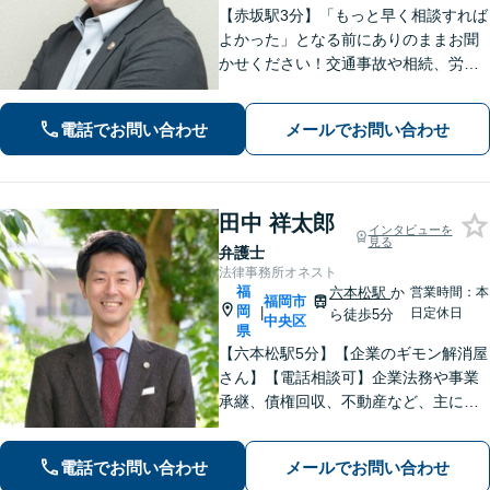
【赤坂駅3分】「もっと早く相談すれば
よかった」となる前にありのままお聞
かせください！交通事故や相続、労
働、企業法務まで幅広く対応。不安に
寄り添い、納得して次の一歩を踏み出
電話でお問い合わせ
メールでお問い合わせ
せるよう全力でサポートします【夜
間・休日相談可】【電話・WEB面談
可】
田中 祥太郎
インタビューを
見る
弁護士
法律事務所オネスト
福
六本松駅
か
営業時間：本
福岡市
岡
|
日定休日
ら徒歩5分
中央区
県
【六本松駅5分】【企業のギモン解消屋
さん】【電話相談可】企業法務や事業
承継、債権回収、不動産など、主に企
業側の案件に注力しています。経営者
のみなさまが安心して本業に専念でき
電話でお問い合わせ
メールでお問い合わせ
るよう、法律に関するちょっとした疑