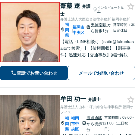
齋藤 遼
弁護
インタビューを見
る
士
弁護士法人大西総合法律事務所 福岡事務所
福
天神南駅
か
営業時間：本
福岡市
岡
|
日定休日
ら徒歩1分
中央区
県
【電話・LINE相談可（saito@fukuokas
aitoで検索）】【債権回収】【刑事事
件】迅速対応【交通事故】累計解決実
績800件以上【顧問業務】【労働事件】
【初回相談無料】【プロ野球選手会公
電話でお問い合わせ
メールでお問い合わせ
認代理人】【九州・中国・沖縄対応】
【天神南駅直結】
牟田 功一
弁護士
弁護士法人山本・坪井綜合法律事務所 福岡オ
フィス
渡辺通駅
営業時間：09:00~
福
福岡
21:00（土日祝
岡
市中
から徒歩1
|
県
央区
日）
分