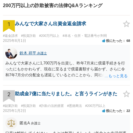
200万円以上の詐欺被害の法律Q&Aランキング
1
みんなで大家さん出資金返金請求
#返金請求
#投資詐欺
#200万円以上
#本名・住所・電話番号が判明
2025年8月1日
役にたった
68
鈴木 祥平
弁護士
みんなで大家さんに1,700万円を出資し、昨年7月末に償還手続きを行
ったにもかかわらず、現在に至るまで償還書類すら届かず、さらに令
和7年7月分の分配金も遅延しているとのことから、同社の資金繰りは
深刻であり、破綻リスクが極めて高い状況にあると考えられます。こ
のような状況では、放置すれば債権回収が困難となるおそれがあり、
弁護士を入れて早期に対応する必要があります。 本件は、明らかに弁
2
助成金7億に当たりました。と言うラインがきた
護士を入れて対応すべき事案です。内容証明郵便により返還請求の意
思表示を行い、応答がなければ訴訟提起や仮差押え等の法的措置をと
#副業詐欺
#投資詐欺
#詐欺の法的措置
#悪徳商法
#200万円以上
るべきです。相手方であるみんなで大家さんは、令和5年6月に金融庁
2025年1月2日
役にたった
22
より業務停止命令を受けており、集団投資スキームに関する法令違反
の疑いも報道されています。返還に応じる余力が今後失われるおそれ
匿名A
弁護士
もあるため、他の債権者に先んじて請求手続を行うことが重要です。