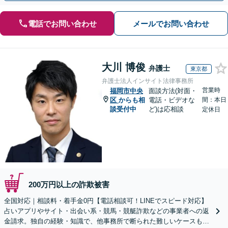
電話でお問い合わせ
メールでお問い合わせ
大川 博俊
弁護士
東京都
弁護士法人インサイト法律事務所
営業時
福岡市中央
面談方法(対面・
区
からも相
電話・ビデオな
間：本日
談受付中
ど)は応相談
定休日
200万円以上の詐欺被害
全国対応｜相談料・着手金0円【電話相談可！LINEでスピード対応】
占いアプリやサイト・出会い系・競馬・競艇詐欺などの事業者への返
金請求。独自の経験・知識で、他事務所で断られた難しいケースも解