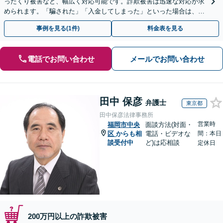
ったくり被害など、幅広く対応可能です。詐欺被害は迅速な対応が求
められます。「騙された」「入金してしまった」といった場合は、お
早めにご相談ください。【電話・メール・WEB相談可】
事例を見る(1件)
料金表を見る
電話でお問い合わせ
メールでお問い合わせ
田中 保彦
弁護士
東京都
田中保彦法律事務所
営業時
福岡市中央
面談方法(対面・
区
からも相
電話・ビデオな
間：本日
談受付中
ど)は応相談
定休日
200万円以上の詐欺被害