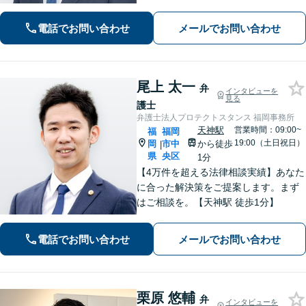
電話でお問い合わせ
メールでお問い合わせ
尾上 太一
弁
インタビューを
見る
護士
弁護士法人プロテクトスタンス 福岡事務所
天神駅
営業時間：09:00~
福
福岡
19:00（土日祝日）
岡
市中
から徒歩
|
県
央区
1分
【4万件を超える法律相談実績】あなた
に合った解決策をご提案します。まず
はご相談を。【天神駅 徒歩1分】
電話でお問い合わせ
メールでお問い合わせ
栗原 悠輔
弁
インタビューを