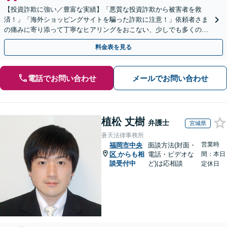
【投資詐欺に強い／豊富な実績】「悪質な投資詐欺から被害者を救
済！」「海外ショッピングサイトを騙った詐欺に注意！」依頼者さま
の痛みに寄り添って丁寧なヒアリングをおこない、少しでも多くの返
金が得られるよう尽力します！
料金表を見る
電話でお問い合わせ
メールでお問い合わせ
植松 丈樹
弁護士
宮城県
蒼天法律事務所
営業時
福岡市中央
面談方法(対面・
区
からも相
電話・ビデオな
間：本日
談受付中
ど)は応相談
定休日