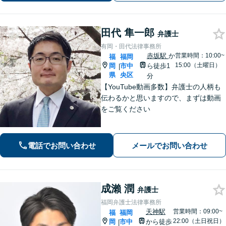
問や悩みも迅速に解消。ぜひご相談く
ださい。
田代 隼一郎
弁護士
有岡・田代法律事務所
赤坂駅
か
営業時間：10:00~
福
福岡
15:00（土曜日）
岡
市中
ら徒歩1
|
県
央区
分
【YouTube動画多数】弁護士の人柄も
伝わるかと思いますので、まずは動画
をご覧ください
電話でお問い合わせ
メールでお問い合わせ
成瀨 潤
弁護士
福岡弁護士法律事務所
天神駅
営業時間：09:00~
福
福岡
22:00（土日祝日）
岡
市中
から徒歩
|