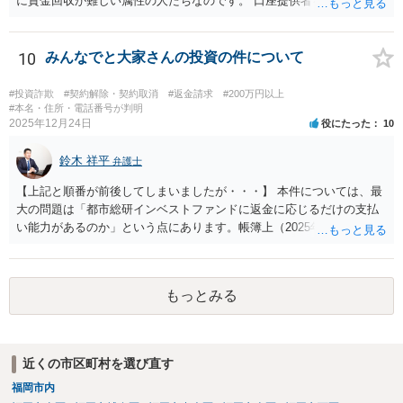
に資金回収が難しい属性の人たちなのです。 口座提供者を訴えた場
合、口座提供者が詐欺行為に使われたことについて故意・過失がある
か、共同不法行為が成立するのかなども問題となります。 裁判所の目
も現状シビアにみられているなというのが感触です。 くわえて、SNS
10
みんなでと大家さんの投資の件について
等で詐欺行為を行った人物についてはそもそも特定が困難な場合が多
いです。 そのため、私は、この手の事件の弁護団に属していますが、
#投資詐欺
#契約解除・契約取消
#返金請求
#200万円以上
回収は困難であることを明言した上で、それでも依頼する意思がある
#本名・住所・電話番号が判明
2025年12月24日
役にたった
10
かを確認した上で事件に着手して進めています。
鈴木 祥平
弁護士
【上記と順番が前後してしまいましたが・・・】 本件については、最
大の問題は「都市総研インベストファンドに返金に応じるだけの支払
い能力があるのか」という点にあります。帳簿上（2025年3月時点）、
不動産という「（固定）資産」が存在しているように見えても、それ
が自由に売却できず、現金化できなければ、出資者への返還原資には
なりませんし、その資産の評価については、実際の時価との間に乖離
もっとみる
がある可能性が高いです。 都市綜研インベストファンドの社長は、都
市綜研インベストファンドの保有不動産を売却して、解約等に応じる
資金を作ると言う話をしておりました。その換金性がある不動産とし
て以下の４つの不動産が有ると言われておりました。 ①宗右衛門町モ
近くの市区町村を選び直す
ータープール ②軽井沢ASIA ③西日暮里3丁目の土地 ④都市総研千葉
福岡市内
駅前ビル の4件です。 しかし、2025年8月9日の柳瀬社長の動画で「不