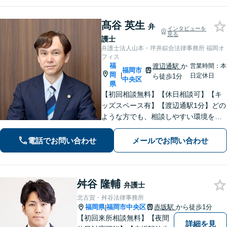
髙谷 英生
弁
インタビューを
見る
護士
弁護士法人山本・坪井綜合法律事務所 福岡オ
フィス
福
渡辺通駅
か
営業時間：本
福岡市
岡
|
日定休日
ら徒歩1分
中央区
県
【初回相談無料】【休日相談可】【キ
ッズスペース有】【渡辺通駅1分】どの
ような方でも、相談しやすい環境を整
えています。依頼者様に寄り添った対
応を心がけています。【離婚・男女問
電話でお問い合わせ
メールでお問い合わせ
題】DV被害へ積極的に対応。お気軽に
ご相談ください。
舛谷 隆輔
弁護士
北古賀・舛谷法律事務所
福岡県
福岡市中央区
赤坂駅
から徒歩1分
|
【初回来所相談無料】【夜間
詳細を見