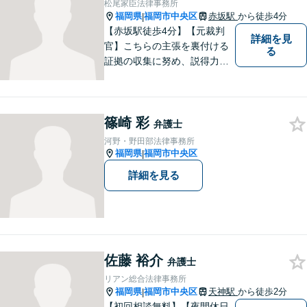
松尾家臣法律事務所
福岡県
福岡市中央区
赤坂駅
から徒歩4分
|
【赤坂駅徒歩4分】【元裁判
詳細を見
官】こちらの主張を裏付ける
る
証拠の収集に努め、説得力の
ある主張を展開していきま
す。刑事事件／離婚問題／相
続問題／交通事故／不動産問
篠崎 彩
題など、幅広く対応します。
弁護士
【休日対応可能】法律トラブ
河野・野田部法律事務所
ルでお悩みの方は、お気軽に
福岡県
福岡市中央区
|
ご相談ください。
詳細を見る
佐藤 裕介
弁護士
リアン総合法律事務所
福岡県
福岡市中央区
天神駅
から徒歩2分
|
【初回相談無料】【夜間休日