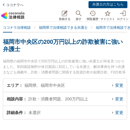
弁護士の方はこちら
ココナラへ
投稿する
探す
閲覧履歴
マイリスト
ログイン
ココナラ法律相談
福岡県で法律相談できる弁護士
福岡市で法律相談で
福岡市中央区の200万円以上の詐欺被害に強い
弁護士
福岡県の福岡市中央区で200万円以上の詐欺被害に強い弁護士が36名見つかり
ました。初回面談無料や休日面談に対応している弁護士、解決事例を持つ弁護
士なども掲載中。詐欺・消費者問題に関係する投資詐欺や副業詐欺、FX詐欺等
の細かな分野での絞り込み検索もでき便利です。特に福岡フォワード法律事務
所の秀﨑 康男弁護士や赤坂協同法律事務所の佐宗 光弁護士、天神ベリタス法律
エリア
福岡県、福岡市中央区
変更
事務所の田中 克幸弁護士のプロフィール情報や弁護士費用、強みなどが注目さ
れています。『福岡市中央区で土日や夜間に発生した200万円以上の詐欺被害
相談内容
詐欺・消費者問題、200万円以上
変更
のトラブルを今すぐに弁護士に相談したい』『200万円以上の詐欺被害のトラ
ブル解決の実績豊富な近くの弁護士を検索したい』『初回相談無料で200万円
以上の詐欺被害を法律相談できる福岡市中央区内の弁護士に相談予約したい』
詳細条件
未選択
変更
などでお困りの相談者さんにおすすめです。