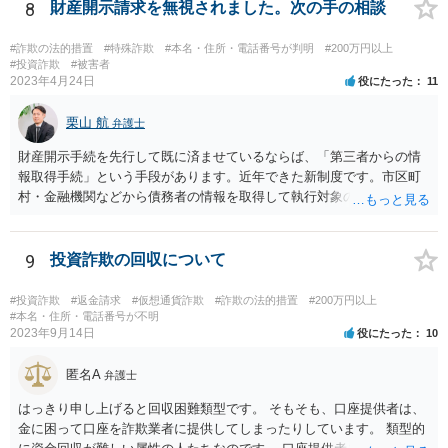
を手に入れる」ことが目的ですから、あなたがキャッシュカードを持
8
財産開示請求を無視されました。次の手の相談
っている場合には、キャッシュカードで引き出すことはあなたしかで
きませんから、できるとすれば、ネット上あるいはアプリ上で第三者
#詐欺の法的措置
#特殊詐欺
#本名・住所・電話番号が判明
#200万円以上
に送金することくらいだと思います。あなたの名義の口座であるか
#投資詐欺
#被害者
2023年4月24日
役にたった
11
ら、お金の動きくらいは調べることが可能であると思います。 その上
で、新しく開設した口座に資金が残っているのであれば、それを返せ
栗山 航
ばいいだけの話だと思いますし、残っていないのであれば、第三者に
弁護士
送金をされたか、引き出されたどちらかだと思います。第三者に送金
財産開示手続を先行して既に済ませているならば、「第三者からの情
をされてしまっているのであれば、その資金を送金先に返金を求める
報取得手続」という手段があります。近年できた新制度です。市区町
などの措置を講じる必要があるのではないでしょうか。
村・金融機関などから債務者の情報を取得して執行対象の財産を探す
ための制度になります。 取得対象となる情報は、債務者の①不動産
情報、②預貯金情報、③株式情報、④勤務先（給与の支給者）情報で
す。もっとも、④勤務先情報が取得できるのは、相談者様の債権が、
9
投資詐欺の回収について
養育費などである場合か、人の生命または身体の侵害による損害賠償
請求権である場合に限られます。 申立には、定められた要件を満た
#投資詐欺
#返金請求
#仮想通貨詐欺
#詐欺の法的措置
#200万円以上
すことが必要ですので、具体的には弁護士に相談されるかご自身でお
#本名・住所・電話番号が不明
2023年9月14日
役にたった
10
調べになると良いと思います。
匿名A
弁護士
はっきり申し上げると回収困難類型です。 そもそも、口座提供者は、
金に困って口座を詐欺業者に提供してしまったりしています。 類型的