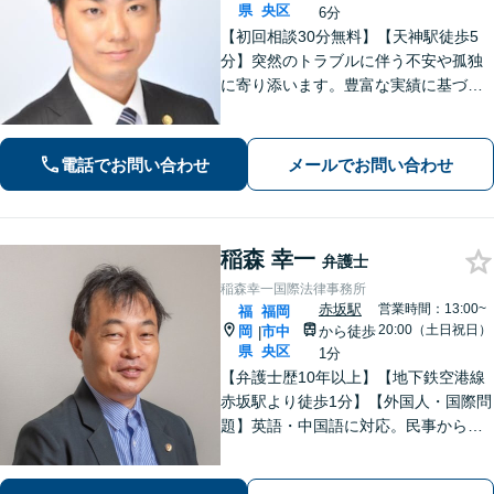
県
央区
6分
【初回相談30分無料】【天神駅徒歩5
分】突然のトラブルに伴う不安や孤独
に寄り添います。豊富な実績に基づく
迅速かつ的確な弁護で精神的負担を軽
減し、前向きな再出発を支援。数千件
の相談から培った確かな交渉力であな
電話でお問い合わせ
メールでお問い合わせ
たを守り抜きます。【LINE予約可】
稲森 幸一
弁護士
稲森幸一国際法律事務所
赤坂駅
営業時間：13:00~
福
福岡
20:00（土日祝日）
岡
市中
から徒歩
|
県
央区
1分
【弁護士歴10年以上】【地下鉄空港線
赤坂駅より徒歩1分】【外国人・国際問
題】英語・中国語に対応。民事から刑
事まで、スムーズに解決します【医療
問題】医療過誤・交通事故の後遺障害