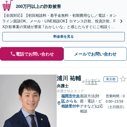
200万円以上の詐欺被害
【全国対応】【初回相談料・着手金無料・初期費用なし／電話・オン
ライン面談OK、メール・LINE相談OK】ロマンス詐欺、投資詐欺、F
X詐欺事案の実績が豊富 ｢おかしいな」と感じたらすぐにご相談くだ
さい。
料金表を見る
電話でお問い合わせ
メールでお問い合わせ
浦川 祐輔
東京都
インタビュ
ーを見る
弁護士
弁護士法人エッグ
福岡市中央
面談方法(対
営業時間：0
区
からも
面・電話・ビ
0:00~23:59
相談受付中
デオなど)は応
（土日祝日）
相談