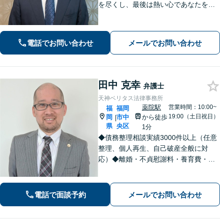
を尽くし、最後は熱い心であなたをサ
ポート。悩みが法律問題か分からなく
ても大丈夫です。ご友人に話すような
雑談感覚で気軽にご相談ください。
電話でお問い合わせ
メールでお問い合わせ
【夜間・休日相談可】
田中 克幸
弁護士
天神ベリタス法律事務所
薬院駅
営業時間：10:00~
福
福岡
19:00（土日祝日）
岡
市中
から徒歩
|
県
央区
1分
◆債務整理相談実績3000件以上（任意
整理、個人再生、自己破産全般に対
応）◆離婚・不貞慰謝料・養育費・親
権・認知・独身偽装・婚約破棄等、男
女トラブル全般に力を入れています◆
刑事弁護（性犯罪、示談による不起
電話で面談予約
メールでお問い合わせ
訴、逮捕・実名報道回避等）◆犯罪被
害