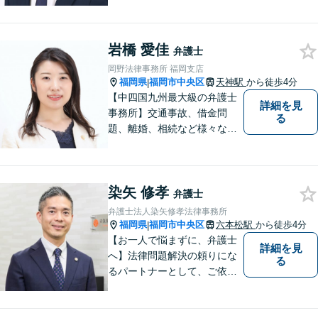
題について、「何度でも無
料」の相談を行っています！
まずはお気軽にご相談くださ
岩橋 愛佳
い！
弁護士
岡野法律事務所 福岡支店
福岡県
福岡市中央区
天神駅
から徒歩4分
|
【中四国九州最大級の弁護士
詳細を見
事務所】交通事故、借金問
る
題、離婚、相続など様々な問
題について、「何度でも無
料」の相談を行っています！
まずはお気軽にご相談くださ
染矢 修孝
い！
弁護士
弁護士法人染矢修孝法律事務所
福岡県
福岡市中央区
六本松駅
から徒歩4分
|
【お一人で悩まずに、弁護士
詳細を見
へ】法律問題解決の頼りにな
る
るパートナーとして、ご依頼
者の納得の行く解決を目指し
ます。「遺産分割や遺留分侵