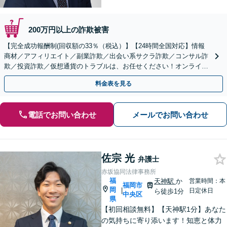
200万円以上の詐欺被害
【完全成功報酬制(回収額の33％（税込）】【24時間全国対応】情報
商材／アフィリエイト／副業詐欺／出会い系サクラ詐欺／コンサル詐
欺／投資詐欺／仮想通貨のトラブルは、お任せください！オンライン
のみで解決も可能！
料金表を見る
電話でお問い合わせ
メールでお問い合わせ
佐宗 光
弁護士
赤坂協同法律事務所
福
天神駅
か
営業時間：本
福岡市
岡
|
日定休日
ら徒歩1分
中央区
県
【初回相談無料】【天神駅1分】あなた
の気持ちに寄り添います！知恵と体力