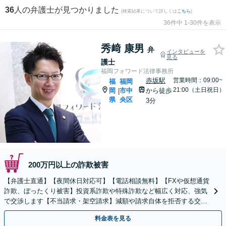
36
人の弁護士が見つかりました
(検索結果について詳しくは
こちら
)
36件中 1-30件を表示
秀﨑 康男
弁
インタビューを
見る
護士
福岡フォワード法律事務所
赤坂駅
営業時間：09:00~
福
福岡
21:00（土日祝日）
岡
市中
から徒歩
|
県
央区
3分
200万円以上の詐欺被害
【弁護士直通】【夜間休日対応可】【電話相談無料】【FXや仮想通貨
詐欺、ぼったくり被害】投資系詐欺や特殊詐欺など幅広く対応、強気
で交渉します【不当請求・架空請求】減額や請求自体を拒否する交渉
をします。【天神駅徒歩14分、赤坂駅徒歩3分】
料金表を見る