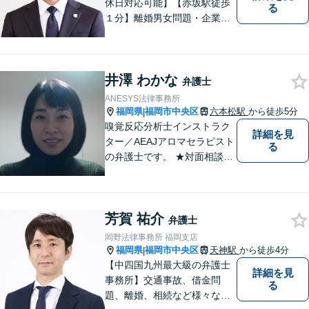
休日対応可能】【赤坂駅徒歩
る
１分】離婚男女問題・企業法
務・労働問題に注力していま
す。是非一度ご相談くださ
い。
井澤 わかな
弁護士
ANESYS法律事務所
福岡県
福岡市中央区
六本松駅
から徒歩5分
|
嗅覚反応分析士インストラク
詳細を見
ター／AEAJアロマセラピスト
る
の弁護士です。 ★対面相談が
基本、出張／メール／電話相
談も可ですので、相談方法
は、御相談ください ★土日祝
芳賀 祐介
日／夜間も、時間帯等によっ
弁護士
て対応可です ★法テラス利用
岡野法律事務所 福岡支店
は、一応可能です
福岡県
福岡市中央区
天神駅
から徒歩4分
|
【中四国九州最大級の弁護士
詳細を見
事務所】交通事故、借金問
る
題、離婚、相続など様々な問