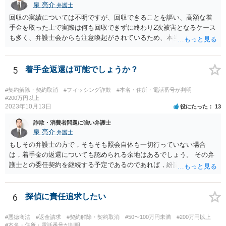
泉 亮介
弁護士
回収の実績については不明ですが、回収できることを謳い、高額な着
手金を取った上で実際は何も回収できずに終わり2次被害となるケース
も多く、弁護士会からも注意喚起がされているため、本当に回収がで
きるのか否かについては慎重に検討される必要があるでしょう。 無料
相談を行なっている事務所に複数相談をされた上で判断されると良い
かと思われます。
5
着手金返還は可能でしょうか？
#契約解除・契約取消
#フィッシング詐欺
#本名・住所・電話番号が判明
#200万円以上
2023年10月13日
役にたった
13
詐欺・消費者問題に強い弁護士
泉 亮介
弁護士
もしその弁護士の方で，そもそも照会自体も一切行っていない場合
は，着手金の返還についても認められる余地はあるでしょう。 その弁
護士との委任契約を継続する予定であるのであれば，紛議調停等の手
続きを取ると，その後の契約関係の継続は難しくなってくるでしょ
う。弁護士を解任するつもりであるならば，解任を伝えたうえで返金
についての話し合いをまず行い，弁護士側の対応に納得がいかなけれ
6
探偵に責任追求したい
ば次のステップに進むというでも良いかと思われます。 ただ，進め方
に決まりがあるわけではないので，ご質問者様の意向次第です。
#悪徳商法
#返金請求
#契約解除・契約取消
#50〜100万円未満
#200万円以上
#本名・住所・電話番号が判明