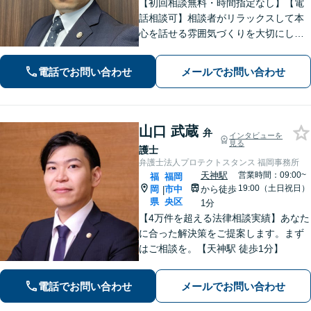
【初回相談無料・時間指定なし】【電
話相談可】相談者がリラックスして本
心を話せる雰囲気づくりを大切にして
います。【離婚・相続などの家事事
件】【刑事事件】の豊富な経験を活か
電話でお問い合わせ
メールでお問い合わせ
し、相談者様のお悩み解決に向けサポ
ートします。【法テラス利用可】
山口 武蔵
弁
インタビューを
見る
護士
弁護士法人プロテクトスタンス 福岡事務所
天神駅
営業時間：09:00~
福
福岡
19:00（土日祝日）
岡
市中
から徒歩
|
県
央区
1分
【4万件を超える法律相談実績】あなた
に合った解決策をご提案します。まず
はご相談を。【天神駅 徒歩1分】
電話でお問い合わせ
メールでお問い合わせ