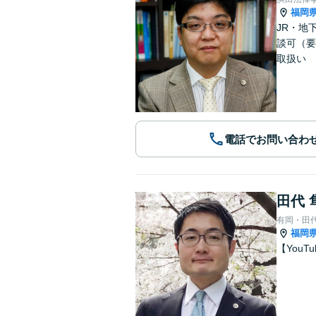
福岡
JR・地
談可（要
取扱い
電話でお問い合わ
田代 
有岡・田
福岡
【You