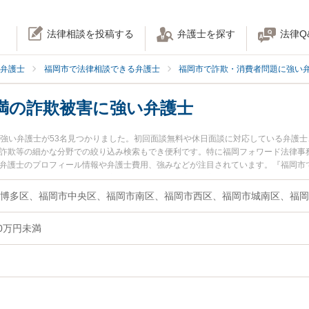
法律相談を投稿する
弁護士を探す
法律Q
弁護士
福岡市で法律相談できる弁護士
福岡市で詐欺・消費者問題に強い
未満の詐欺被害に強い弁護士
に強い弁護士が53名見つかりました。初回面談無料や休日面談に対応している弁護
X詐欺等の細かな分野での絞り込み検索もでき便利です。特に福岡フォワード法律事
郎弁護士のプロフィール情報や弁護士費用、強みなどが注目されています。『福岡市で
『10〜50万円未満の詐欺被害のトラブル解決の実績豊富な近くの弁護士を検索した
予約したい』などでお困りの相談者さんにおすすめです。
博多区、福岡市中央区、福岡市南区、福岡市西区、福岡市城南区、福岡
0万円未満