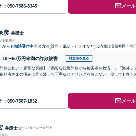
せ
メール
保彦
弁護士
法律事務所
市
からも相談受付中
面談方法(対面・電話・ビデオなど)は応相談
営業時間：本
10〜50万円未満の詐欺被害
料金表を見る
詐欺に強い／豊富な実績】「悪質な投資詐欺から被害者を救済！」「海外シ
依頼者さまの痛みに寄り添って丁寧なヒアリングをおこない、少しでも多く
せ
メール
宏
弁護士
インタビューを見る
事務所