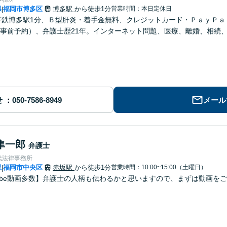
県
福岡市博多区
博多駅
から徒歩1分
営業時間：本日定休日
|
下鉄博多駅1分、Ｂ型肝炎・着手金無料、クレジットカード・ＰａｙＰ
事前予約）、弁護士歴21年。インターネット問題、医療、離婚、相続
せ
メール
隼一郎
弁護士
代法律事務所
県
福岡市中央区
赤坂駅
から徒歩1分
営業時間：10:00~15:00（土曜日）
|
Tube動画多数】弁護士の人柄も伝わるかと思いますので、まずは動画を