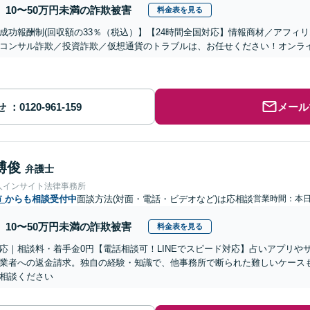
10〜50万円未満の詐欺被害
料金表を見る
成功報酬制(回収額の33％（税込）】【24時間全国対応】情報商材／アフィ
コンサル詐欺／投資詐欺／仮想通貨のトラブルは、お任せください！オンラ
せ
メール
博俊
弁護士
人インサイト法律事務所
市
からも相談受付中
面談方法(対面・電話・ビデオなど)は応相談
営業時間：本
10〜50万円未満の詐欺被害
料金表を見る
応｜相談料・着手金0円【電話相談可！LINEでスピード対応】占いアプリや
業者への返金請求。独自の経験・知識で、他事務所で断られた難しいケース
相談ください