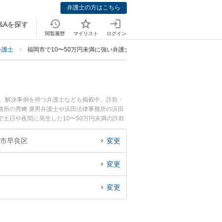
弁護士の方はこちら
&Aを探す
閲覧履歴
マイリスト
ログイン
弁護士
福岡市で10〜50万円未満に強い弁護士
士、解決事例を持つ弁護士なども掲載中。詐欺・
務所の秀﨑 康男弁護士や浜田法律事務所の浜田
土日や夜間に発生した10〜50万円未満の詐欺
い』『初回相談無料で10〜50万円未満の詐欺
市早良区
変更
変更
変更