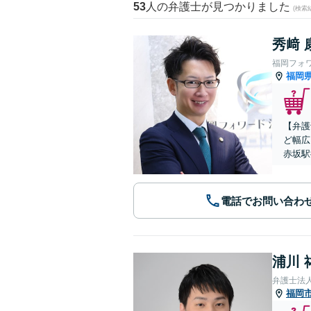
53
人の弁護士が見つかりました
(検索
秀﨑 
福岡フォ
福岡
【弁護
ど幅広
赤坂駅
電話でお問い合わ
浦川 
弁護士法
福岡