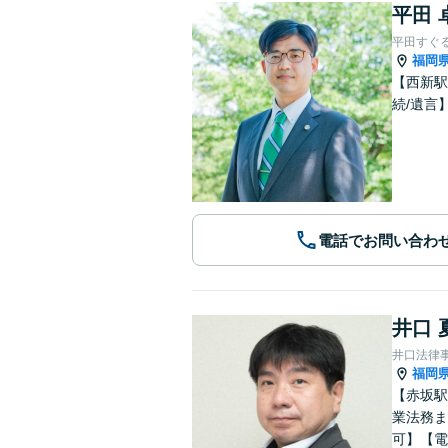
平田 
平田すぐ
福岡
【西新駅
続/遺言
電話でお問い合わ
井口 
井口法律
福岡
【赤坂駅
業法務ま
可】【電