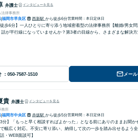
卓
弁護士
インタビューを見る
る法律事務所
県
福岡市早良区
西新駅
から徒歩6分
営業時間：本日定休日
|
徒歩6分】一人ひとりに寄り添う地域密着型の法律事務所【離婚/男女
】話が平行線になっていませんか？第3者の目線から、さまざまな解決
せ
メール
夏貴
弁護士
インタビューを見る
事務所
県
福岡市中央区
赤坂駅
から徒歩5分
営業時間：本日定休日
|
3分】「もっと早く相談すればよかった」となる前にありのままお聞か
で幅広く対応。不安に寄り添い、納得して次の一歩を踏み出せるよう全
話・WEB面談可】