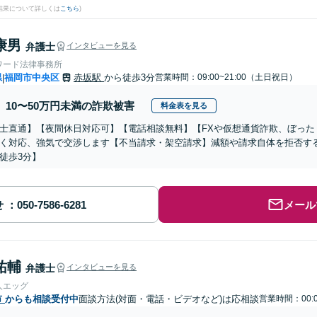
結果について詳しくは
こちら
)
康男
弁護士
インタビューを見る
ワード法律事務所
県
福岡市中央区
赤坂駅
から徒歩3分
営業時間：09:00~21:00（土日祝日）
|
10〜50万円未満の詐欺被害
料金表を見る
士直通】【夜間休日対応可】【電話相談無料】【FXや仮想通貨詐欺、ぼった
く対応、強気で交渉します【不当請求・架空請求】減額や請求自体を拒否する
徒歩3分】
せ
メール
祐輔
弁護士
インタビューを見る
人エッグ
市
からも相談受付中
面談方法(対面・電話・ビデオなど)は応相談
営業時間：00: