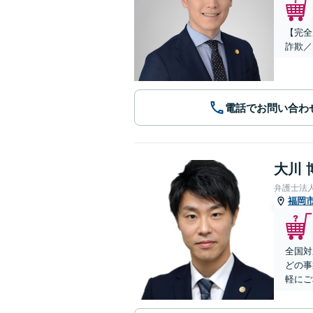
【完全
詐欺／
電話でお問い合わ
大川 
弁護士法
福岡
全国対
どの事
軽にご