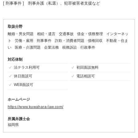
[ 刑事事件 ] 刑事弁護（私選）、犯罪被害者支援など
取扱分野
離婚・男女問題
相続・遺言
交通事故
借金・債務整理
インターネッ
ト
労働・雇用
刑事事件
詐欺・消費者問題
債権回収
不動産・住ま
い
医療・介護問題
企業法務
税務訴訟
行政事件
対応体制
法テラス利用可
初回面談無料
休日面談可
電話相談可
WEB面談可
ホームページ
https://www.kuwahara-law.com/
所属弁護士会
福岡県