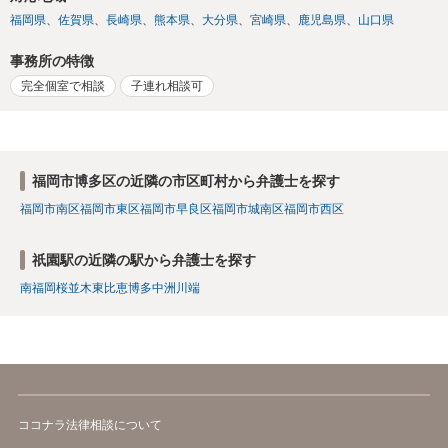
福岡県
佐賀県
長崎県
熊本県
大分県
宮崎県
鹿児島県
山口県
事務所の特徴
完全個室で相談
子連れ相談可
福岡市博多区の近隣の市区町村から弁護士を探す
福岡市南区
福岡市東区
福岡市早良区
福岡市城南区
福岡市西区
祇園駅の近隣の駅から弁護士を探す
南福岡
桜並木
東比恵
博多
中洲川端
ココナラ法律相談について