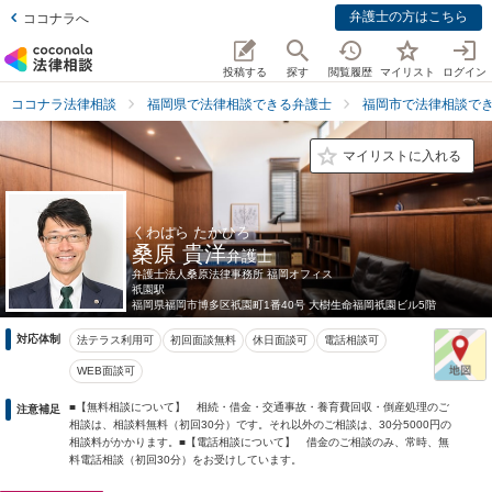
弁護士の方はこちら
ココナラへ
投稿する
探す
閲覧履歴
マイリスト
ログイン
ココナラ法律相談
福岡県で法律相談できる弁護士
福岡市で法律相談で
マイリストに入れる
くわはら たかひろ
桑原 貴洋
弁護士
弁護士法人桑原法律事務所 福岡オフィス
祇園駅
福岡県
福岡市博多区祇園町1番40号 大樹生命福岡祇園ビル5階
対応体制
法テラス利用可
初回面談無料
休日面談可
電話相談可
WEB面談可
■【無料相談について】 相続・借金・交通事故・養育費回収・倒産処理のご
注意補足
相談は、相談料無料（初回30分）です。それ以外のご相談は、30分5000円の
相談料がかかります。■【電話相談について】 借金のご相談のみ、常時、無
料電話相談（初回30分）をお受けしています。