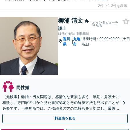
2件中 1-2件を表示
柳浦 清文
弁
インタビューを
見る
護士
はるかぜ法律事務所
香川
丸亀
営業時間：09:00~20:00（土日
|
県
市
祝日）
同性婚
【元検事】離婚・男女問題は、感情的な要素も多く、早期に弁護士に
相談し、専門家の目から見た事実認定とその解決方法を見出すことが
必要です。当事務所では、ご依頼者の方の気持ちを大切にし、最善の
選択肢をご提案して、迅速・的確な問題解決を目指します。
料金表を見る