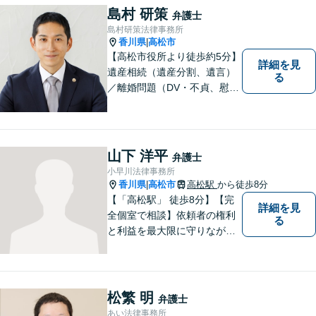
ていただきます。ご相談は無
島村 研策
弁護士
料ですので、お気軽にご相談
島村研策法律事務所
ください。
香川県
高松市
|
【高松市役所より徒歩約5分】
詳細を見
遺産相続（遺産分割、遺言）
る
／離婚問題（DV・不貞、慰謝
料、財産分与）／不動産／刑
事弁護など取扱い。満足度の
高いリーガルサービスをご提
供します。
山下 洋平
弁護士
小早川法律事務所
香川県
高松市
高松駅
から徒歩8分
|
【「高松駅」 徒歩8分】【完
詳細を見
全個室で相談】依頼者の権利
る
と利益を最大限に守りなが
ら、効果的な法的手続きを進
めるよう努めます。 問題が悪
化する前におよその方向性を
見出すお手伝いができれば、
松繁 明
弁護士
幸いです。お気軽にご相談く
あい法律事務所