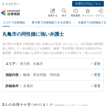
弁護士の方はこちら
ココナラへ
投稿する
探す
閲覧履歴
マイリスト
ログイン
ココナラ法律相談
香川県で法律相談できる弁護士
丸亀市で法律相談で
丸亀市の同性婚に強い弁護士
香川県の丸亀市で同性婚に強い弁護士が2名見つかりました。休日面談や夜間面
談に対応している弁護士なども掲載中。離婚・男女問題に関係する財産分与や
養育費、親権等の細かな分野での絞り込み検索もでき便利です。特にはるかぜ
法律事務所の柳浦 清文弁護士や丸亀みらい法律事務所の久保田 仁弁護士のプロ
フィール情報や弁護士費用、強みなどが注目されています。『丸亀市で土日や
エリア
香川県、丸亀市
変更
夜間に発生した同性婚のトラブルを今すぐに弁護士に相談したい』『同性婚の
トラブル解決の実績豊富な近くの弁護士を検索したい』『初回相談無料で同性
相談内容
離婚・男女問題、同性婚
変更
婚を法律相談できる丸亀市内の弁護士に相談予約したい』などでお困りの相談
者さんにおすすめです。
詳細条件
未選択
変更
2
人の弁護士が見つかりました
(検索結果について詳しくは
こちら
)