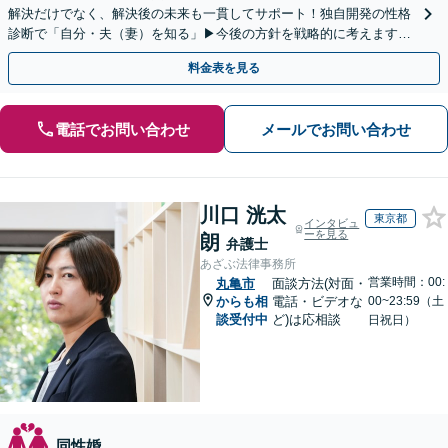
解決だけでなく、解決後の未来も一貫してサポート！独自開発の性格
診断で「自分・夫（妻）を知る」▶︎今後の方針を戦略的に考えます！
【休日夜間／オンライン相談OK】
料金表を見る
電話でお問い合わせ
メールでお問い合わせ
川口 洸太
東京都
インタビュ
ーを見る
朗
弁護士
あざぶ法律事務所
営業時間：00:
丸亀市
面談方法(対面・
からも相
電話・ビデオな
00~23:59（土
談受付中
ど)は応相談
日祝日）
同性婚