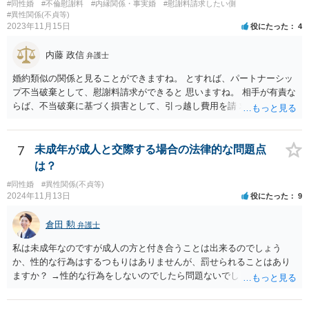
#同性婚
#不倫慰謝料
#内縁関係・事実婚
#慰謝料請求したい側
#異性関係(不貞等)
2023年11月15日
役にたった
4
内藤 政信
弁護士
婚約類似の関係と見ることができますね。 とすれば、パートナーシッ
プ不当破棄として、慰謝料請求ができると 思いますね。 相手が有責な
らば、不当破棄に基づく損害として、引っ越し費用を請 求できるよう
に思います。
7
未成年が成人と交際する場合の法律的な問題点
は？
#同性婚
#異性関係(不貞等)
2024年11月13日
役にたった
9
倉田 勲
弁護士
私は未成年なのですが成人の方と付き合うことは出来るのでしょう
か、性的な行為はするつもりはありませんが、罰せられることはあり
ますか？ →性的な行為をしないのでしたら問題ないでしょう