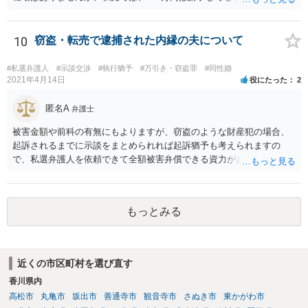
しかし、支払い能力の問題もあるので、支払うと言う気持ちが、なく
なるような条件では困るでしょう。 支払いの効果を高めるために、弁
護士を立ち合い人にするといいで しょう。 したがって、金額も含め
10
窃盗・転売で逮捕された内縁の夫について
て、条件については弁護士と話をするといい でしょう。 書面はどちら
が作っても構いません。 書類を作るには、少なくも、５５０００円
#私選弁護人
#示談交渉
#執行猶予
#万引き・窃盗罪
#同性婚
は、かかるでしょう。
2021年4月14日
役にたった
2
匿名A
弁護士
被害金額や前科の有無にもよりますが、窃盗のような財産犯の場合、
起訴されるまでに示談をまとめられれば起訴猶予も考えられますの
で、私選弁護人を依頼できて全額被害弁償できる資力がお有りなので
あれば、信頼できそうな弁護士を探して一度相談されることをおすす
めいたします。起訴されてしまうと前科はついてしまう可能性が極め
て高いので、被害金額はさほど大きくなく初犯で起訴猶予の可能性が
もっとみる
あり得る事案なのであれば、起訴までの弁護活動が極めて重要です。
もちろん国選弁護人であってもできるかぎり最善を尽くす弁護士が大
多数だとは思いますが、特に被害件数が多いようなケースですと、一
般論としては私選弁護人に頼んだ方がどうしても使える時間が多くな
近くの市区町村を選び直す
り、示談をまとめられる可能性が高くなる傾向は否定できないように
香川県内
思われます。
高松市
丸亀市
坂出市
善通寺市
観音寺市
さぬき市
東かがわ市