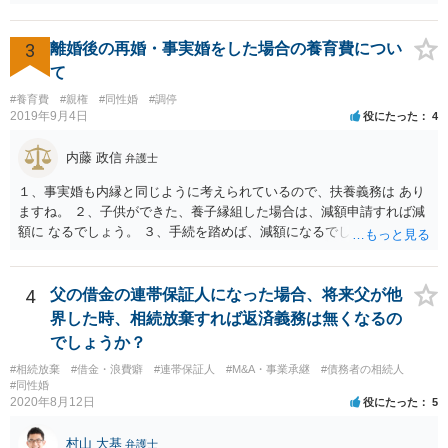
3
離婚後の再婚・事実婚をした場合の養育費につい
て
#養育費
#親権
#同性婚
#調停
2019年9月4日
役にたった
4
内藤 政信
弁護士
１、事実婚も内縁と同じように考えられているので、扶養義務は あり
ますね。 ２、子供ができた、養子縁組した場合は、減額申請すれば減
額に なるでしょう。 ３、手続を踏めば、減額になるでしょう。 ４、
それだけでは、減額はされないでしょう。 ５、養育費に影響はないで
しょう。 いろいろ議論のあるところですが、実務は上記のような運用
でしょう。
4
父の借金の連帯保証人になった場合、将来父が他
界した時、相続放棄すれば返済義務は無くなるの
でしょうか？
#相続放棄
#借金・浪費癖
#連帯保証人
#M&A・事業承継
#債務者の相続人
#同性婚
2020年8月12日
役にたった
5
村山 大基
弁護士