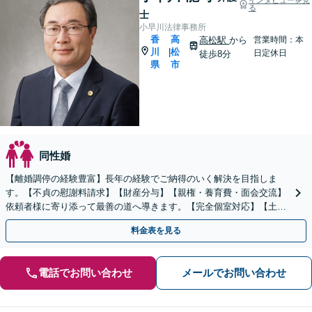
る
士
小早川法律事務所
香
高
高松駅
から
営業時間：本
川
松
|
日定休日
徒歩8分
県
市
同性婚
【離婚調停の経験豊富】長年の経験でご納得のいく解決を目指しま
す。【不貞の慰謝料請求】【財産分与】【親権・養育費・面会交流】
依頼者様に寄り添って最善の道へ導きます。【完全個室対応】【土日
祝・夜間相談可】
料金表を見る
電話でお問い合わせ
メールでお問い合わせ