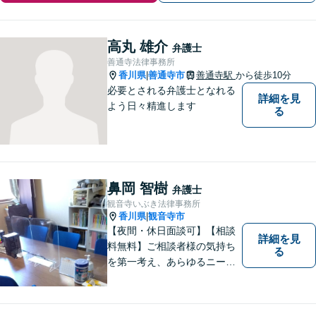
高丸 雄介
弁護士
善通寺法律事務所
香川県
善通寺市
善通寺駅
から徒歩10分
|
必要とされる弁護士となれる
詳細を見
よう日々精進します
る
鼻岡 智樹
弁護士
観音寺いぶき法律事務所
香川県
観音寺市
|
【夜間・休日面談可】【相談
詳細を見
料無料】ご相談者様の気持ち
る
を第一考え、あらゆるニーズ
にお応えできるプロフェッシ
ョナルとして、地域の皆さま
の問題解決のサポートをさせ