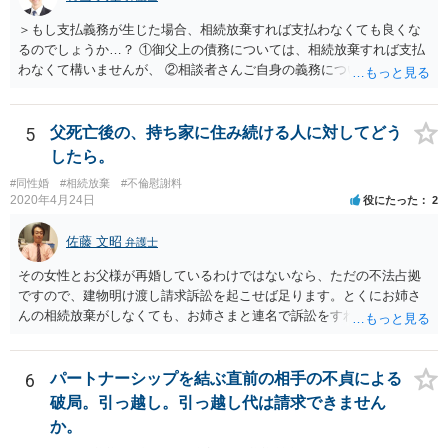
＞もし支払義務が生じた場合、相続放棄すれば支払わなくても良くな
るのでしょうか…？ ①御父上の債務については、相続放棄すれば支払
わなくて構いませんが、 ②相談者さんご自身の義務については、契約
書そのもの（サインした推定相続人はどんな義務を負うのか）を見て
いないので何とも言えません。 そもそも、何の義務も負わないなら、
印鑑証明まで用意して推定相続人にサインさせる意味もないような気
5
父死亡後の、持ち家に住み続ける人に対してどう
がします。 もし何らかの義務を相続放棄しても負う内容だと困ります
したら。
ので、契約書の文面を持って、弁護士に相談に行かれることをお勧め
#同性婚
#相続放棄
#不倫慰謝料
します。
2020年4月24日
役にたった
2
佐藤 文昭
弁護士
その女性とお父様が再婚しているわけではないなら、ただの不法占拠
ですので、建物明け渡し請求訴訟を起こせば足ります。とくにお姉さ
んの相続放棄がしなくても、お姉さまと連名で訴訟をすればいいだけ
のことです。
6
パートナーシップを結ぶ直前の相手の不貞による
破局。引っ越し。引っ越し代は請求できません
か。