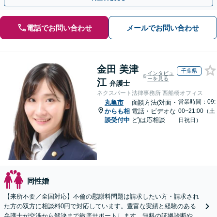
電話でお問い合わせ
メールでお問い合わせ
金田 美津
千葉県
インタビュ
ーを見る
江
弁護士
ネクスパート法律事務所 西船橋オフィス
営業時間：09:
丸亀市
面談方法(対面・
からも相
電話・ビデオな
00~21:00（土
談受付中
ど)は応相談
日祝日）
同性婚
【来所不要／全国対応】不倫の慰謝料問題は請求したい方・請求され
た方の双方に相談料0円で対応しています。豊富な実績と経験のある
弁護士が交渉から解決まで徹底サポートします。無料の証拠診断や着