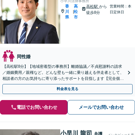
小早川法律事務所
香
高
高松駅
から
営業時間：本
川
松
|
日定休日
徒歩8分
県
市
同性婚
【高松駅8分】【地域密着型の事務所】離婚協議／不貞慰謝料の請求
／婚姻費用／親権など。どんな壁も一緒に乗り越える伴走者として、
相談者の方のお気持ちに寄り添ったサポートを目指します【完全個室
でのご相談】
料金表を見る
電話でお問い合わせ
メールでお問い合わせ
小早川 龍司
弁護
インタビューを見