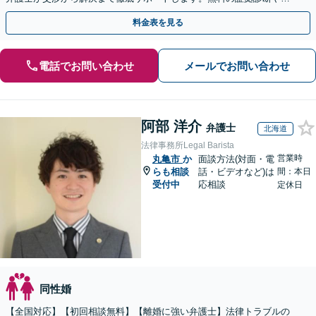
手金の返還保証もありますので安心してご相談ください。
料金表を見る
電話でお問い合わせ
メールでお問い合わせ
阿部 洋介
弁護士
北海道
法律事務所Legal Barista
営業時
丸亀市
か
面談方法(対面・電
らも相談
話・ビデオなど)は
間：本日
受付中
応相談
定休日
同性婚
【全国対応】【初回相談無料】【離婚に強い弁護士】法律トラブルの