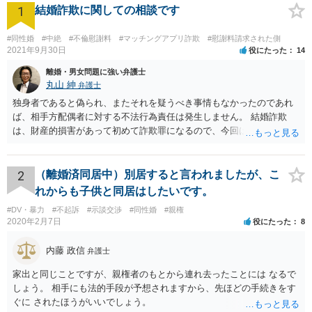
1
結婚詐欺に関しての相談です
#同性婚
#中絶
#不倫慰謝料
#マッチングアプリ詐欺
#慰謝料請求された側
2021年9月30日
役にたった
14
離婚・男女問題に強い弁護士
丸山 紳
弁護士
独身者であると偽られ、またそれを疑うべき事情もなかったのであれ
ば、相手方配偶者に対する不法行為責任は発生しません。 結婚詐欺
は、財産的損害があって初めて詐欺罪になるので、今回は該当しませ
ん。 貞操権侵害は、既婚者であることを偽られていて、その上既婚者
であることを知っていれば交際しなかったといえる場合に、慰謝料請
求が可能です。 LINEなどで、結婚を当然の前提にした関係だったこと
2
（離婚済同居中）別居すると言われましたが、こ
を立証できる場合は、請求は可能と考えます。
れからも子供と同居はしたいです。
#DV・暴力
#不起訴
#示談交渉
#同性婚
#親権
2020年2月7日
役にたった
8
内藤 政信
弁護士
家出と同じことですが、親権者のもとから連れ去ったことには なるで
しょう。 相手にも法的手段が予想されますから、先ほどの手続きをす
ぐに されたほうがいいでしょう。