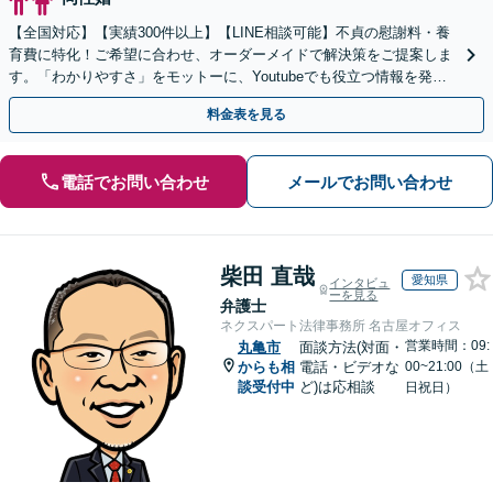
【全国対応】【実績300件以上】【LINE相談可能】不貞の慰謝料・養
育費に特化！ご希望に合わせ、オーダーメイドで解決策をご提案しま
す。「わかりやすさ」をモットーに、Youtubeでも役立つ情報を発信
中【初回相談無料】【土日対応可】
料金表を見る
電話でお問い合わせ
メールでお問い合わせ
柴田 直哉
愛知県
インタビュ
ーを見る
弁護士
ネクスパート法律事務所 名古屋オフィス
営業時間：09:
丸亀市
面談方法(対面・
からも相
電話・ビデオな
00~21:00（土
談受付中
ど)は応相談
日祝日）