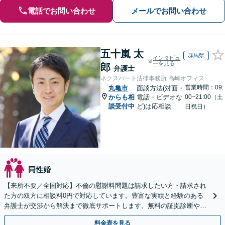
電話でお問い合わせ
メールでお問い合わせ
五十嵐 太
群馬県
インタビュ
ーを見る
郎
弁護士
ネクスパート法律事務所 高崎オフィス
営業時間：09:
丸亀市
面談方法(対面・
からも相
電話・ビデオな
00~21:00（土
談受付中
ど)は応相談
日祝日）
同性婚
【来所不要／全国対応】不倫の慰謝料問題は請求したい方・請求され
た方の双方に相談料0円で対応しています。豊富な実績と経験のある
弁護士が交渉から解決まで徹底サポートします。無料の証拠診断や着
手金の返還保証もありますので安心してご相談ください。
料金表を見る