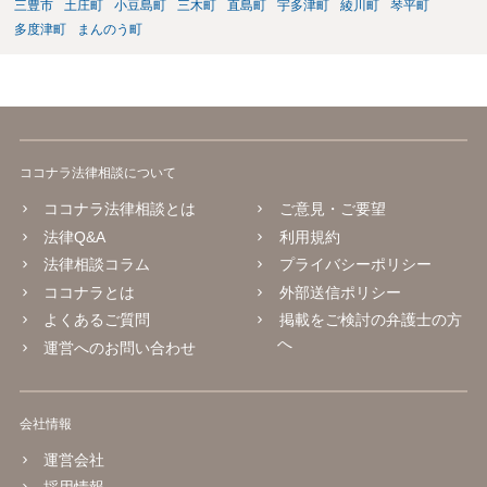
三豊市
土庄町
小豆島町
三木町
直島町
宇多津町
綾川町
琴平町
多度津町
まんのう町
ココナラ法律相談について
ココナラ法律相談とは
ご意見・ご要望
法律Q&A
利用規約
法律相談コラム
プライバシーポリシー
ココナラとは
外部送信ポリシー
よくあるご質問
掲載をご検討の弁護士の方
へ
運営へのお問い合わせ
会社情報
運営会社