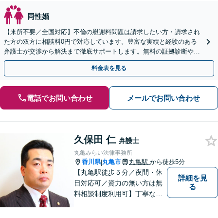
同性婚
【来所不要／全国対応】不倫の慰謝料問題は請求したい方・請求され
た方の双方に相談料0円で対応しています。豊富な実績と経験のある
弁護士が交渉から解決まで徹底サポートします。無料の証拠診断や着
手金の返還保証もありますので安心してご相談ください。
料金表を見る
電話でお問い合わせ
メールでお問い合わせ
久保田 仁
弁護士
丸亀みらい法律事務所
香川県
丸亀市
丸亀駅
から徒歩5分
|
【丸亀駅徒歩５分／夜間・休
詳細を見
日対応可／資力の無い方は無
る
料相談制度利用可】丁寧な対
応を心がけております。お気
軽にご相談ください。（相談