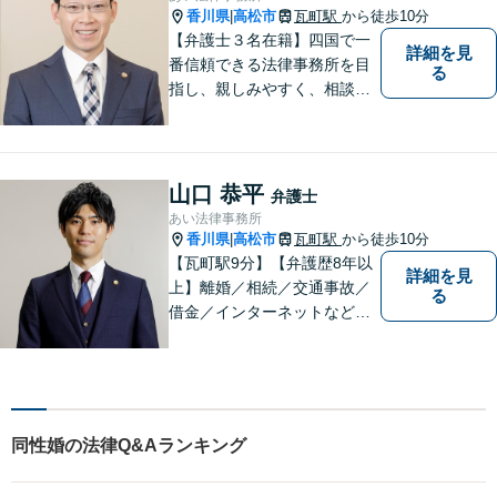
ださい。
香川県
高松市
瓦町駅
から徒歩10分
|
【弁護士３名在籍】四国で一
詳細を見
番信頼できる法律事務所を目
る
指し、親しみやすく、相談し
やすい環境を整えておりま
す。お気軽にご相談くださ
い。
山口 恭平
弁護士
あい法律事務所
香川県
高松市
瓦町駅
から徒歩10分
|
【瓦町駅9分】【弁護歴8年以
詳細を見
上】離婚／相続／交通事故／
る
借金／インターネットなど幅
広い分野に対応可能です！依
頼者様の抱えるお気持ちや状
況をしっかり把握した上で、
皆様にとって最善の解決を模
索します。まずはお気軽にご
同性婚の法律Q&Aランキング
相談ください。