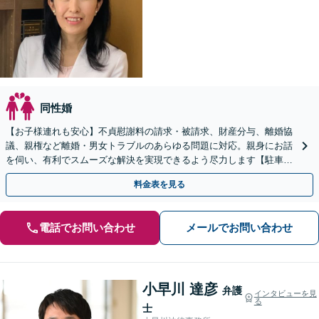
同性婚
【お子様連れも安心】不貞慰謝料の請求・被請求、財産分与、離婚協
議、親権など離婚・男女トラブルのあらゆる問題に対応。親身にお話
を伺い、有利でスムーズな解決を実現できるよう尽力します【駐車場
あり】
料金表を見る
電話でお問い合わせ
メールでお問い合わせ
小早川 達彦
弁護
インタビューを見
る
士