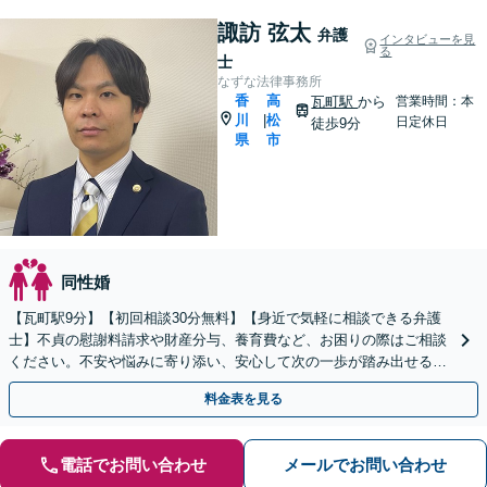
諏訪 弦太
弁護
インタビューを見
る
士
なずな法律事務所
香
高
瓦町駅
から
営業時間：本
川
松
|
日定休日
徒歩9分
県
市
同性婚
【瓦町駅9分】【初回相談30分無料】【身近で気軽に相談できる弁護
士】不貞の慰謝料請求や財産分与、養育費など、お困りの際はご相談
ください。不安や悩みに寄り添い、安心して次の一歩が踏み出せるよ
うサポートします。【電話相談可】【休日・夜間対応】
料金表を見る
電話でお問い合わせ
メールでお問い合わせ