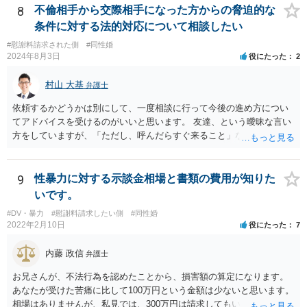
8
不倫相手から交際相手になった方からの脅迫的な
条件に対する法的対応について相談したい
#慰謝料請求された側
#同性婚
2024年8月3日
役にたった
2
村山 大基
弁護士
依頼するかどうかは別にして、一度相談に行って今後の進め方につい
てアドバイスを受けるのがいいと思います。 友達、という曖昧な言い
方をしていますが、「ただし、呼んだらすぐ来ること」などと条件を
つけているあたり、 今後も何かしら行ってきそうなので、おっしゃる
通り関わりを断つ方向がいいと思います。
9
性暴力に対する示談金相場と書類の費用が知りた
いです。
#DV・暴力
#慰謝料請求したい側
#同性婚
2022年2月10日
役にたった
7
内藤 政信
弁護士
お兄さんが、不法行為を認めたことから、損害額の算定になります。
あなたが受けた苦痛に比して100万円という金額は少ないと思います。
相場はありませんが、私見では、300万円は請求してもいいですね。