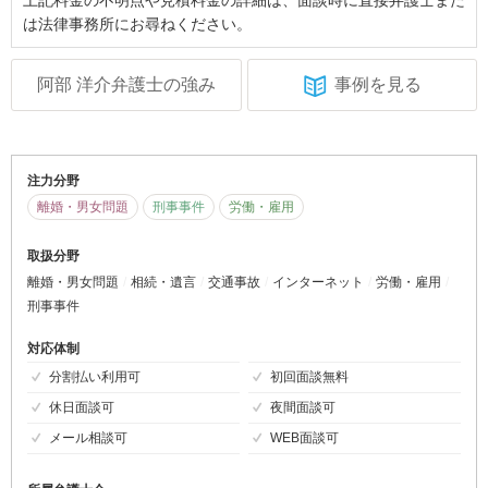
上記料金の不明点や見積料金の詳細は、面談時に直接弁護士また
は法律事務所にお尋ねください。
阿部 洋介弁護士の強み
事例を見る
注力分野
離婚・男女問題
刑事事件
労働・雇用
取扱分野
離婚・男女問題
相続・遺言
交通事故
インターネット
労働・雇用
刑事事件
対応体制
分割払い利用可
初回面談無料
休日面談可
夜間面談可
メール相談可
WEB面談可