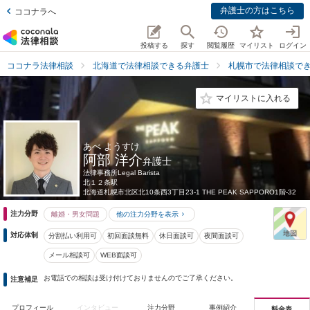
弁護士の方はこちら
ココナラへ
投稿する
探す
閲覧履歴
マイリスト
ログイン
ココナラ法律相談
北海道で法律相談できる弁護士
札幌市で法律相談で
マイリストに入れる
あべ ようすけ
阿部 洋介
弁護士
法律事務所Legal Barista
北１２条駅
北海道
札幌市北区北10条西3丁目23-1 THE PEAK SAPPORO1階-32
注力分野
離婚・男女問題
他の注力分野を表示
対応体制
分割払い利用可
初回面談無料
休日面談可
夜間面談可
メール相談可
WEB面談可
お電話での相談は受け付けておりませんのでご了承ください。
注意補足
プロフィール
インタビュー
注力分野
事例紹介
料金表