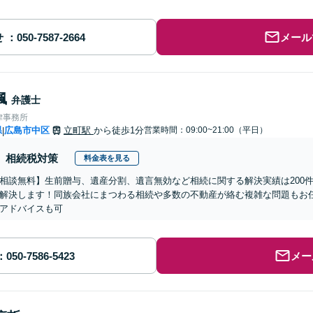
せ
メール
楓
弁護士
律事務所
県
広島市中区
立町駅
から徒歩1分
営業時間：09:00~21:00（平日）
|
相続税対策
料金表を見る
相談無料】生前贈与、遺産分割、遺言無効など相続に関する解決実績は200
解決します！同族会社にまつわる相続や多数の不動産が絡む複雑な問題もお
アドバイスも可
メー