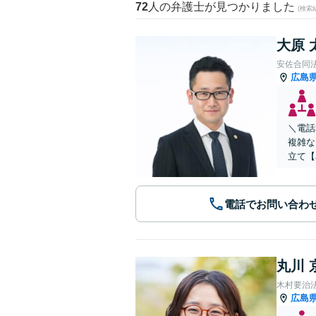
72
人の弁護士が見つかりました
(検索
大原 
安佐合同
広島
＼電話
複雑な
立て【
電話でお問い合わ
丸川 
木村要治
広島