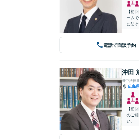
【初回
ームで
に防ぐ
電話で面談予約
沖田 
田中法律
広島
【初回
のご相
い。