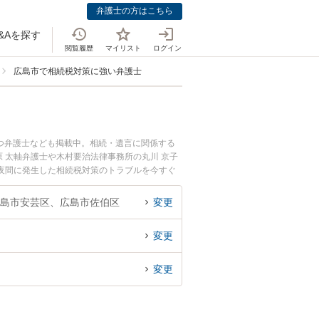
弁護士の方はこちら
&Aを探す
閲覧履歴
マイリスト
ログイン
広島市で相続税対策に強い弁護士
つ弁護士なども掲載中。相続・遺言に関係する
 太軸弁護士や木村要治法律事務所の丸川 京子
夜間に発生した相続税対策のトラブルを今すぐ
律相談できる広島市内の弁護士に相談予約した
島市安芸区、広島市佐伯区
変更
変更
変更