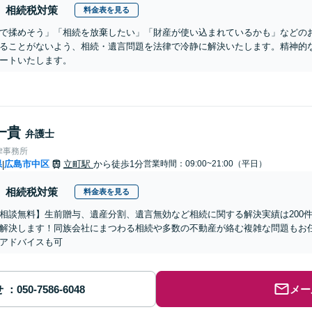
相続税対策
料金表を見る
で揉めそう」「相続を放棄したい」「財産が使い込まれているかも」などの
ることがないよう、相続・遺言問題を法律で冷静に解決いたします。精神的
ートいたします。
一貴
弁護士
律事務所
県
広島市中区
立町駅
から徒歩1分
営業時間：09:00~21:00（平日）
|
相続税対策
料金表を見る
相談無料】生前贈与、遺産分割、遺言無効など相続に関する解決実績は200
解決します！同族会社にまつわる相続や多数の不動産が絡む複雑な問題もお
アドバイスも可
せ
メー