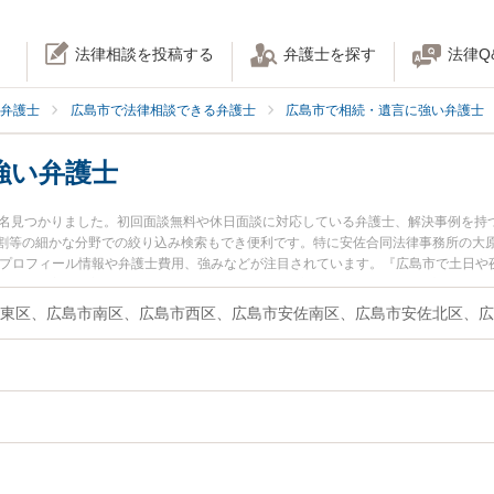
法律相談を投稿する
弁護士を探す
法律Q
弁護士
広島市で法律相談できる弁護士
広島市で相続・遺言に強い弁護士
強い弁護士
2名見つかりました。初回面談無料や休日面談に対応している弁護士、解決事例を持
割等の細かな分野での絞り込み検索もでき便利です。特に安佐合同法律事務所の大原
のプロフィール情報や弁護士費用、強みなどが注目されています。『広島市で土日や
ル解決の実績豊富な近くの弁護士を検索したい』『初回相談無料で相続税対策を法
。
東区、広島市南区、広島市西区、広島市安佐南区、広島市安佐北区、広