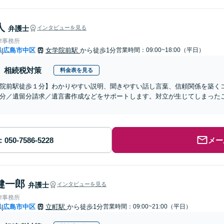
人
弁護士
インタビューを見る
律事務所
県
広島市中区
女学院前駅
から徒歩1分
営業時間：09:00~18:00（平日）
|
相続税対策
料金表を見る
院前駅徒歩１分】わかりやすい説明、聞きやすい話し言葉、信頼関係を築く
分／遺留分請求／遺言書作成などをサポートします。対立が生じてしまった
メー
健一郎
弁護士
インタビューを見る
律事務所
県
広島市中区
立町駅
から徒歩1分
営業時間：09:00~21:00（平日）
|