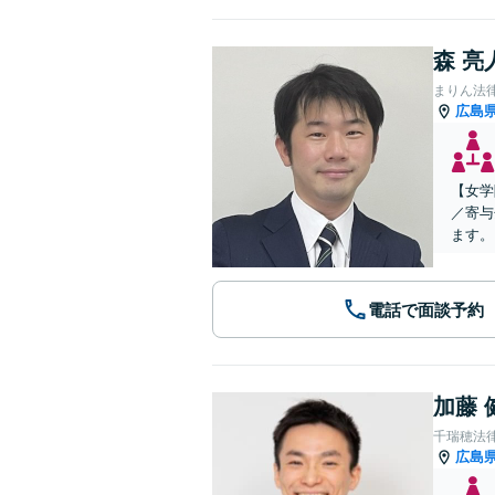
森 亮
まりん法
広島
【女学
／寄与
ます。
電話で面談予約
加藤 
千瑞穂法
広島