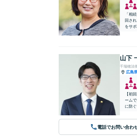
「相続
回され
をサポ
山下 
千瑞穂法
広島
【初回
ームで
に防ぐ
電話でお問い合わ