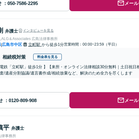
せ
メール
剛
弁護士
インタビューを見る
LG＆Associates 広島法律事務所
県
広島市中区
立町駅
から徒歩1分
営業時間：00:00~23:59（平日）
|
相続税対策
料金表を見る
電鉄「立町駅」徒歩1分 】【来所・オンライン法律相談30分無料｜土日祝日
査/遺産分割協議/遺言書作成/相続放棄など、解決のため全力を尽くします
せ
メール
慎平
弁護士
法律事務所