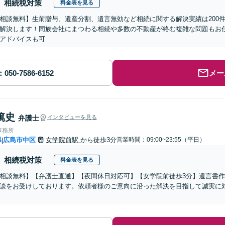
相続税対策
料金表を見る
相談無料】生前贈与、遺産分割、遺言無効など相続に関する解決実績は200
解決します！同族会社にまつわる相続や多数の不動産が絡む複雑な問題もお
アドバイスも可
メー
篤史
弁護士
インタビューを見る
事務所
県
広島市中区
女学院前駅
から徒歩3分
営業時間：09:00~23:55（平日）
|
相続税対策
料金表を見る
相談無料】【弁護士直通】【夜間休日対応可】【女学院前徒歩3分】遺言書
談をお受けしております。依頼者様のご意向に沿った解決を目指して誠実に