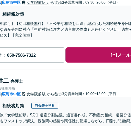
県
広島市中区
女学院前駅
から徒歩3分
営業時間：09:30~20:00（平日）
|
相続税対策
相談可】【初回相談無料】「不公平な相続を回避」泥沼化した相続紛争を円
な遺産分割に対応「生前対策に注力／遺言書の作成もお任せください」遺留
ビス】【完全個室】
せ
メール
健二
弁護士
法律事務所
県
広島市中区
女学院前駅
から徒歩3分
営業時間：10:00~18:00（平日）
|
相続税対策
料金表を見る
線「女学院前駅」5分】遺産分割協議、遺言書作成、不動産の相続、遺留分
もワンストップ解決。親族間の感情や関係性に配慮しながら、円滑に問題解