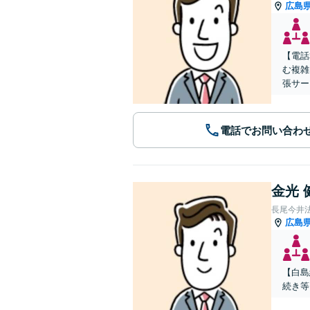
広島
【電話
む複雑
張サー
電話でお問い合わ
金光 
長尾今井
広島
【白島
続き等