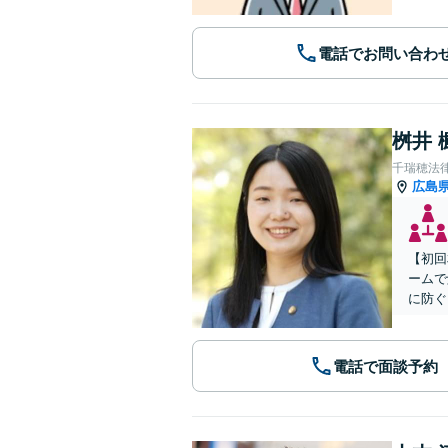
電話でお問い合わ
桝井 
千瑞穂法
広島
【初回
ームで
に防ぐ
電話で面談予約