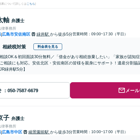
結果について詳しくは
こちら
)
太軸
弁護士
法律事務所
県
広島市安佐南区
緑井駅
から徒歩5分
営業時間：09:00~17:30（平日）
|
相続税対策
料金表を見る
相談OK＆初回面談30分無料／「借金があり相続放棄したい」「家族が認知
ご相談にも対応。安佐北区・安佐南区の皆様を親身にサポート！遺産分割協
JR緑井駅5分】
せ
メール
京子
弁護士
法律事務所
県
広島市中区
縮景園前駅
から徒歩3分
営業時間：10:00~17:00（平日）
|