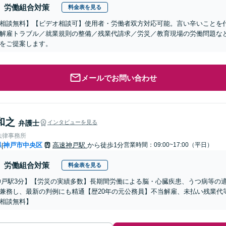
労働組合対策
料金表を見る
相談無料】【ビデオ相談可】使用者・労働者双方対応可能。言い辛いことを
解雇トラブル／就業規則の整備／残業代請求／労災／教育現場の労働問題な
をご提案します。
メールでお問い合わせ
和之
弁護士
インタビューを見る
法律事務所
県
神戸市中央区
高速神戸駅
から徒歩1分
営業時間：09:00~17:00（平日）
|
労働組合対策
料金表を見る
神戸駅3分】【労災の実績多数】長期間労働による脳・心臓疾患、うつ病等の
兼務し、最新の判例にも精通【歴20年の元公務員】不当解雇、未払い残業代
相談無料】