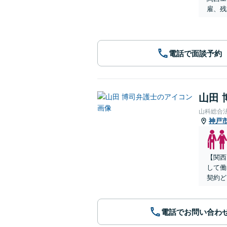
雇、残
電話で面談予約
山田 
山科総合
神戸
【関西
して働
契約ど
電話でお問い合わ