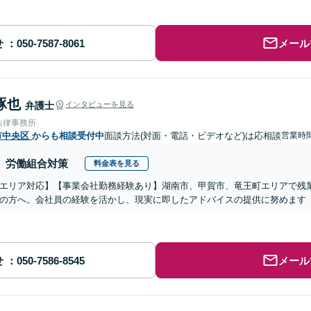
せ
メール
琢也
弁護士
インタビューを見る
法律事務所
市中央区
からも相談受付中
面談方法(対面・電話・ビデオなど)は応相談
営業時間
労働組合対策
料金表を見る
エリア対応】【事業会社勤務経験あり】湖南市、甲賀市、竜王町エリアで残
の方へ。会社員の経験を活かし、現実に即したアドバイスの提供に努めます【
せ
メール