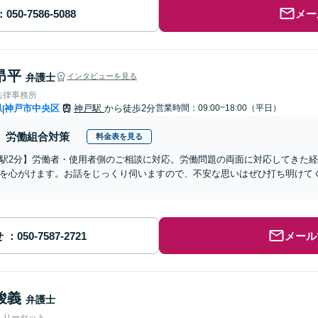
メー
昂平
弁護士
インタビューを見る
法律事務所
県
神戸市中央区
神戸駅
から徒歩2分
営業時間：09:00~18:00（平日）
|
労働組合対策
料金表を見る
駅2分】労働者・使用者側のご相談に対応。労働問題の両面に対応してきた
を心がけます。お話をじっくり伺いますので、不安な思いはぜひ打ち明けて
せ
メール
峻義
弁護士
人リーセット