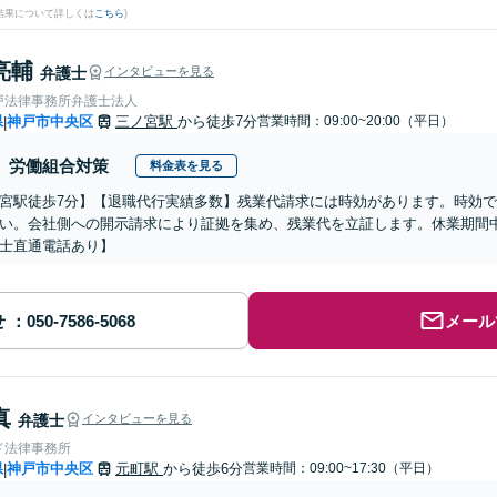
結果について詳しくは
こちら
)
亮輔
弁護士
インタビューを見る
戸法律事務所弁護士法人
県
神戸市中央区
三ノ宮駅
から徒歩7分
営業時間：09:00~20:00（平日）
|
労働組合対策
料金表を見る
宮駅徒歩7分】【退職代行実績多数】残業代請求には時効があります。時効
い。会社側への開示請求により証拠を集め、残業代を立証します。休業期間中
士直通電話あり】
せ
メール
真
弁護士
インタビューを見る
ド法律事務所
県
神戸市中央区
元町駅
から徒歩6分
営業時間：09:00~17:30（平日）
|