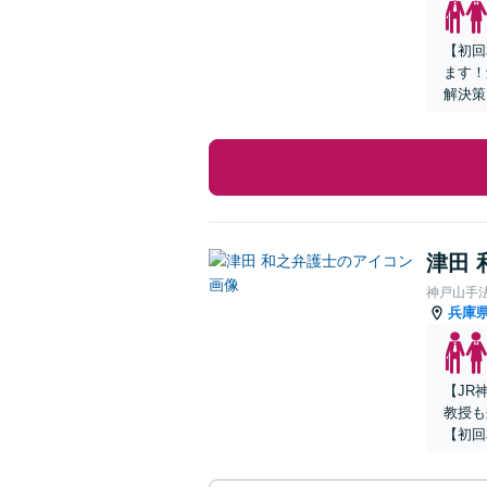
【初回
ます！
解決策
津田 
神戸山手
兵庫
【JR
教授も
【初回