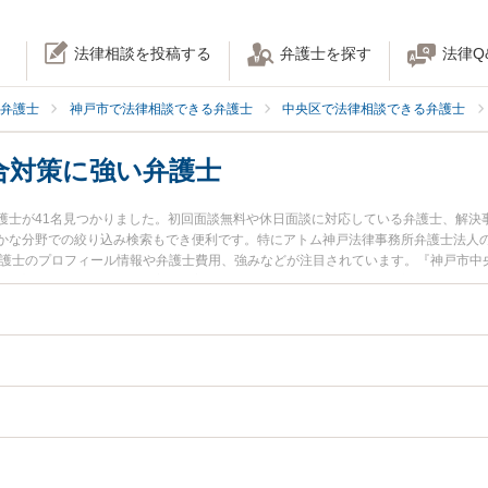
法律相談を投稿する
弁護士を探す
法律Q
弁護士
神戸市で法律相談できる弁護士
中央区で法律相談できる弁護士
合対策に強い弁護士
護士が41名見つかりました。初回面談無料や休日面談に対応している弁護士、解決
かな分野での絞り込み検索もでき便利です。特にアトム神戸法律事務所弁護士法人の
弁護士のプロフィール情報や弁護士費用、強みなどが注目されています。『神戸市中
組合対策のトラブル解決の実績豊富な近くの弁護士を検索したい』『初回相談無料
談者さんにおすすめです。