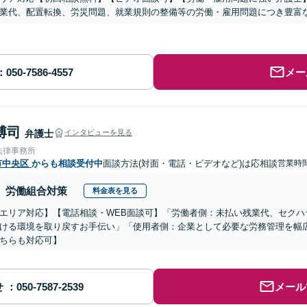
業代、配置転換、労災問題、就業規則の整備等の労働・雇用問題につき豊富
メー
博司
弁護士
インタビューを見る
法律事務所
市中央区
からも相談受付中
面談方法(対面・電話・ビデオなど)は応相談
営業時間
労働組合対策
料金表を見る
エリア対応】【電話相談・WEB面談可】「労働者側：未払い残業代、セクハ
ける環境を取り戻すお手伝い」「使用者側：企業として必要な労務管理を幅
ちらも対応可】
せ
メール