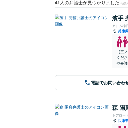
41
人の弁護士が見つかりました
(検索
濱手 
アトム神
兵庫
【三ノ
くださ
や弁護
電話でお問い合わ
森 陽
トアロー
兵庫