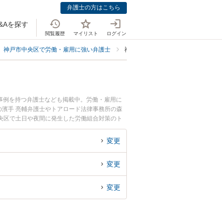
弁護士の方はこちら
&Aを探す
閲覧履歴
マイリスト
ログイン
神戸市中央区で労働・雇用に強い弁護士
神戸市中央区で労働組合対策に強い
事例を持つ弁護士なども掲載中。労働・雇用に
濱手 亮輔弁護士やトアロード法律事務所の森
央区で土日や夜間に発生した労働組合対策のト
で労働組合対策を法律相談できる神戸市中央区内
変更
変更
変更