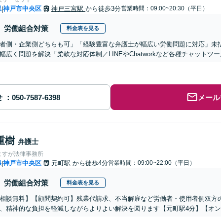
県
神戸市中央区
神戸三宮駅
から徒歩3分
営業時間：09:00~20:30（平日）
|
労働組合対策
料金表を見る
者側・企業側どちらも可」「経験豊富な弁護士が幅広い労働問題に対応」未
幅広く問題を解決「柔軟な対応体制／LINEやChatworkなど各種チャット
せ
メール
重樹
弁護士
よすが法律事務所
県
神戸市中央区
元町駅
から徒歩4分
営業時間：09:00~22:00（平日）
|
労働組合対策
料金表を見る
相談無料】【顧問契約可】残業代請求、不当解雇など労働者・使用者側双方
、精神的な負担を軽減しながらよりよい解決を図ります【元町駅4分】【オン