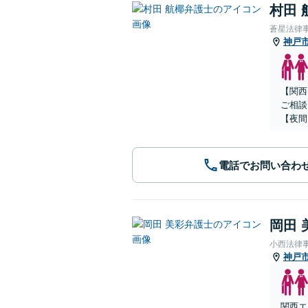
村田 
蒼星法律
神戸
【関西
ご相談
【夜間
電話でお問い合わ
岡田 
小西法律
神戸
関西エ