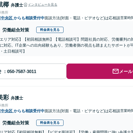
航椰
弁護士
インタビューを見る
事務所
市中央区
からも相談受付中
面談方法(対面・電話・ビデオなど)は応相談
営業時間
労働組合対策
料金表を見る
エリア対応】【初回相談無料】【電話相談可】問題社員の対応、労働審判の
に対応。IT企業への出向経験もあり、労働者側の視点も踏まえたサポートが
・土日相談可】
せ
メール
美彩
弁護士
事務所
市中央区
からも相談受付中
面談方法(対面・電話・ビデオなど)は応相談
営業時間
労働組合対策
料金表を見る
リア対応【初回相談無料】【ビデオ面談可】【労働・雇用問題に強い弁護士