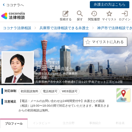
弁護士の方はこちら
ココナラへ
投稿する
探す
閲覧履歴
マイリスト
ログイン
ココナラ法律相談
兵庫県で法律相談できる弁護士
神戸市で法律相談で
マイリストに入れる
とだ こうすけ
戸田 晃輔
弁護士
弁護士法人グレイス 神戸事務所
三ノ宮駅
兵庫県
神戸市中央区小野柄通5丁目1-27 甲南アセット三宮ビル2階
対応体制
初回面談無料
電話相談可
WEB面談可
【電話・メールのお問い合わせは24時間受付中】弁護士との面談
注意補足
（相談）は9:00〜18:00の間で対応させていただきます。事業主さま
からの初回相談は無料。
インタビュー
注力分野
事例紹介
料金表
プロフィール