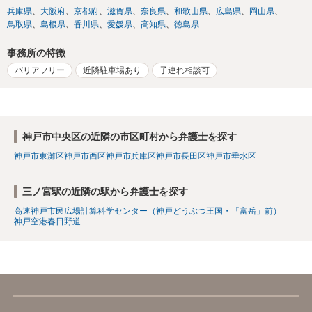
兵庫県
大阪府
京都府
滋賀県
奈良県
和歌山県
広島県
岡山県
鳥取県
島根県
香川県
愛媛県
高知県
徳島県
事務所の特徴
バリアフリー
近隣駐車場あり
子連れ相談可
神戸市中央区の近隣の市区町村から弁護士を探す
神戸市東灘区
神戸市西区
神戸市兵庫区
神戸市長田区
神戸市垂水区
三ノ宮駅の近隣の駅から弁護士を探す
高速神戸
市民広場
計算科学センター（神戸どうぶつ王国・「富岳」前）
神戸空港
春日野道