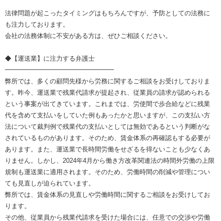
法律問題が起こったタイミングはもちろんですが、予防としての法務に
も注力しております。
会社の法務体制に不安がある方は、ぜひご相談ください。
◆【運送業】に注力する弁護士
━━━━━━━━━━━━━━━━━
弊所では、多くの顧問先様から労務に関するご相談をお受けしておりま
す。昨今、運送業で残業代請求が提起され、従業員の請求が認められる
という事案が出てきています。これまでは、労使間で歩合給などに残業
代を含めて支払いをしていた例もあったかと思いますが、この支払い方
法について裁判例で残業代の支払いとしては無効であるという判断がな
されているものがあります。そのため、賃金体系の再確認もする必要が
あります。また、運送業で長時間労働をせざるを得ないことも少なくあ
りません。しかし、2024年4月から働き方改革関連法の時間外労働の上限
規制も運送業に適用されます。そのため、労働時間の削減や管理につい
ても見直しが迫られています。
弊所では、賃金体系の見直しや労働時間に関するご相談をお受けしてお
ります。
その他、従業員から残業代請求を受けた場合には、任意での交渉や労働