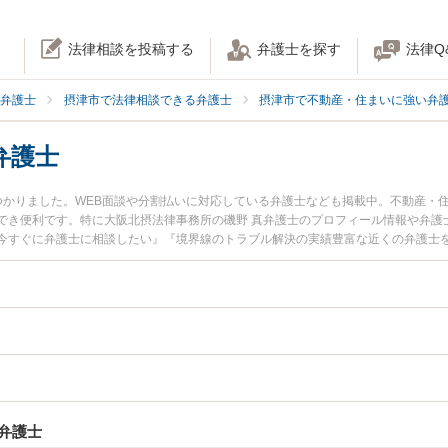
法律相談を投稿する
弁護士を探す
法律Q
弁護士
摂津市で法律相談できる弁護士
摂津市で不動産・住まいに強い弁
弁護士
つかりました。WEB面談や分割払いに対応している弁護士なども掲載中。不動産・
でき便利です。特に大阪北摂法律事務所の磯野 真弁護士のプロフィール情報や弁護
今すぐに弁護士に相談したい』『境界線のトラブル解決の実績豊富な近くの弁護士
などでお困りの相談者さんにおすすめです。
弁護士