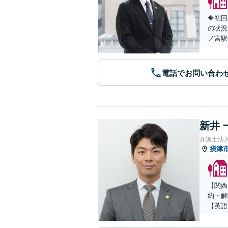
🔶初
の状況
ノ宮駅
電話でお問い合わ
新井 
弁護士法
摂津
【関西
約・解
【英語