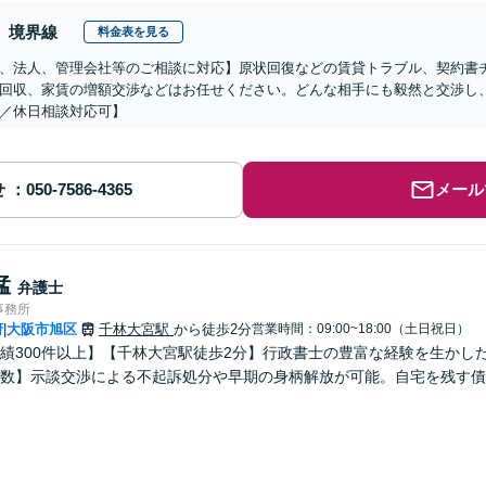
境界線
料金表を見る
、法人、管理会社等のご相談に対応】原状回復などの賃貸トラブル、契約書
回収、家賃の増額交渉などはお任せください。どんな相手にも毅然と交渉し
／休日相談対応可】
せ
メール
猛
弁護士
事務所
府
大阪市旭区
千林大宮駅
から徒歩2分
営業時間：09:00~18:00（土日祝日）
|
績300件以上】【千林大宮駅徒歩2分】行政書士の豊富な経験を生かし
数】示談交渉による不起訴処分や早期の身柄解放が可能。自宅を残す債