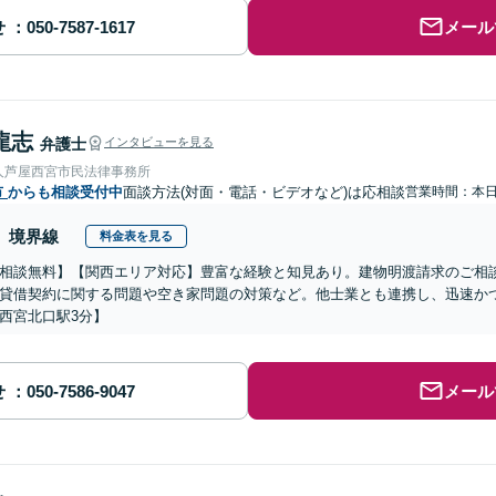
せ
メール
龍志
弁護士
インタビューを見る
人芦屋西宮市民法律事務所
市
からも相談受付中
面談方法(対面・電話・ビデオなど)は応相談
営業時間：本
境界線
料金表を見る
相談無料】【関西エリア対応】豊富な経験と知見あり。建物明渡請求のご相
貸借契約に関する問題や空き家問題の対策など。他士業とも連携し、迅速か
西宮北口駅3分】
せ
メール