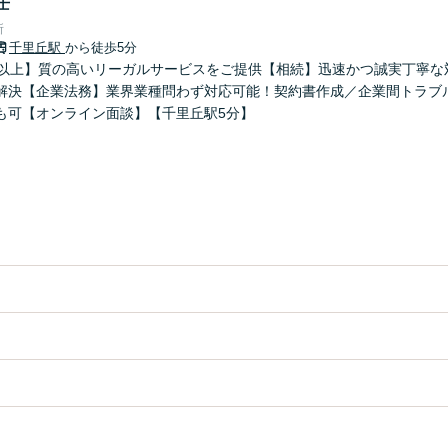
士
所
千里丘駅
から徒歩5分
年以上】質の高いリーガルサービスをご提供【相続】迅速かつ誠実丁寧な
解決【企業法務】業界業種問わず対応可能！契約書作成／企業間トラブ
も可【オンライン面談】【千里丘駅5分】