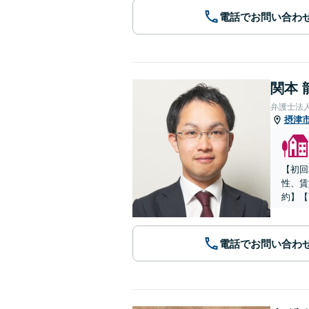
電話でお問い合わ
関本 
弁護士法
摂津
【初回
性、賃
約】【
電話でお問い合わ