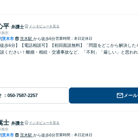
心平
弁護士
インタビューを見る
事務所
府
茨木市
茨木駅
から徒歩6分
営業時間：本日定休日
|
徒歩6分】【電話相談可】【初回面談無料】「問題をどこから解決した
談ください！離婚・相続・交通事故など、「不利」「厳しい」と思われる
せ
メール
嵩士
弁護士
インタビューを見る
事務所
府
茨木市
茨木駅
から徒歩6分
営業時間：本日定休日
|