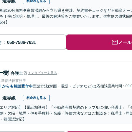
境界線
料金表を見る
回相談20分無料🔶家賃滞納から立ち退き交渉、契約書チェックなど不動産オ
を丁寧に説明・整理し、最善の解決策をご提案いたします。借主側の原状回
6分】
せ
メール
一樹
弁護士
インタビューを見る
人新都法律事務所
市
からも相談受付中
面談方法(対面・電話・ビデオなど)は応相談
営業時間：09:
境界線
料金表を見る
エリア対応】【電話相談可】「不動産売買契約のトラブルに強い弁護士」「
除・欠陥・境界・仲介手数料・名義・評価方法などはご相談を！税理士・司
・韓国語対応】