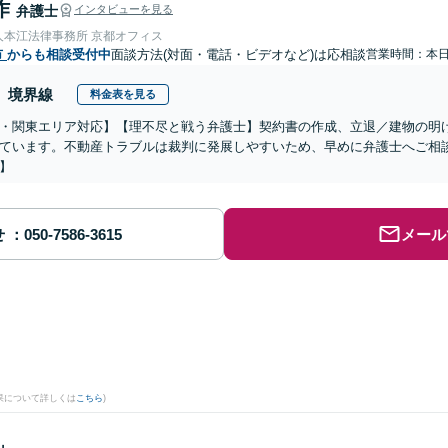
作
弁護士
インタビューを見る
人本江法律事務所 京都オフィス
市
からも相談受付中
面談方法(対面・電話・ビデオなど)は応相談
営業時間：本
境界線
料金表を見る
・関東エリア対応】【理不尽と戦う弁護士】契約書の作成、立退／建物の明
ています。不動産トラブルは裁判に発展しやすいため、早めに弁護士へご相談
】
せ
メール
果について詳しくは
こちら
)