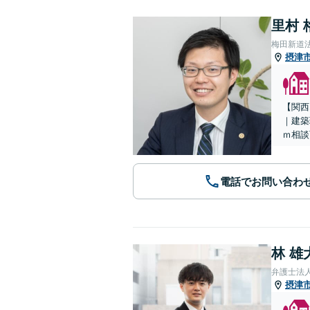
里村 
梅田新道
摂津
【関西
｜建築
ｍ相談
電話でお問い合わ
林 雄
弁護士法
摂津