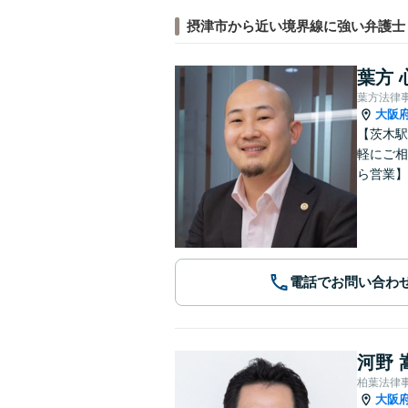
摂津市から近い境界線に強い弁護士
葉方 
葉方法律
大阪
【茨木駅
軽にご相
ら営業】
電話でお問い合わ
河野 
柏葉法律
大阪