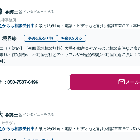
格
弁護士
インタビューを見る
法律事務所
市
からも相談受付中
面談方法(対面・電話・ビデオなど)は応相談
営業時間：本
境界線
事例を見る(1件)
料金表を見る
エリア対応】【初回電話相談無料】大手不動産会社からのご相談案件など実
瑕疵・住宅瑕疵｜不動産会社とのトラブルや登記が絡む不動産問題に強い！立
可】
せ
メール
大
弁護士
インタビューを見る
人セラヴィ
市
からも相談受付中
面談方法(対面・電話・ビデオなど)は応相談
営業時間：09: