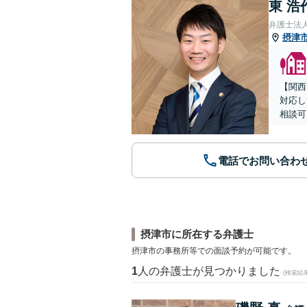
東 浩
弁護士法
摂津
【関西
対応し
相談可
電話でお問い合わ
摂津市に所在する弁護士
摂津市の事務所等での面談予約が可能です。
1
人の弁護士が見つかりました
(検索結