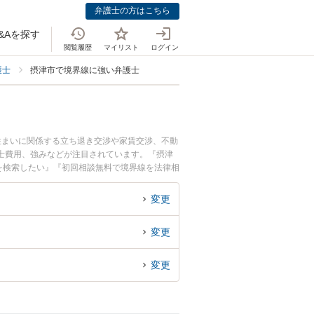
弁護士の方はこちら
&Aを探す
閲覧履歴
マイリスト
ログイン
護士
摂津市で境界線に強い弁護士
住まいに関係する立ち退き交渉や家賃交渉、不動
士費用、強みなどが注目されています。『摂津
を検索したい』『初回相談無料で境界線を法律相
変更
変更
変更