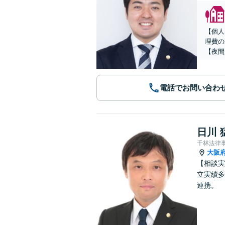
【個人
理費の
【夜間
電話でお問い合わ
日川 
千林法律
大阪
【相談実
立実績多
連携。