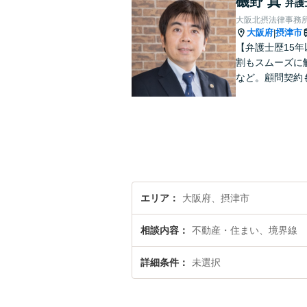
磯野 真
弁護
大阪北摂法律事務
大阪府
摂津市
|
【弁護士歴15
割もスムーズに
など。顧問契約
エリア
大阪府、摂津市
相談内容
不動産・住まい、境界線
詳細条件
未選択