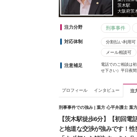
茨木駅
大阪府
茨木
注力分野
刑事事件
対応体制
分割払い利用可
メール相談可
電話でのご相談は初
注意補足
せ下さい）平日夜間
プロフィール
インタビュー
注
刑事事件での強み | 葉方 心平弁護士 葉
【茨木駅徒歩6分】【初回電
と地道な交渉が強みです！性