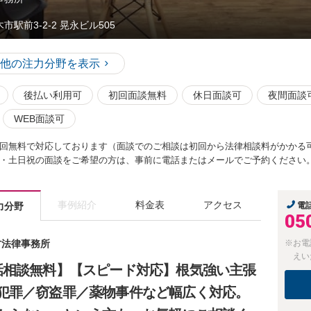
市駅前3-2-2 晃永ビル505
他の注力分野を表示
後払い利用可
初回面談無料
休日面談可
夜間面談
WEB面談可
回無料で対応しております（面談でのご相談は初回から法律相談料がかかる
・土日祝の面談をご希望の方は、事前に電話またはメールでご予約ください
事例紹介
料金表
アクセス
力分野
電
05
方法律事務所
※お電
えい
話相談無料】【スピード対応】根気強い主張
犯罪／窃盗罪／薬物事件など幅広く対応。