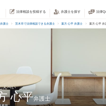
法律相談を投稿する
弁護士を探す
法律Q
弁護士
茨木市で法律相談できる弁護士
葉方 心平 弁護士
葉方 心平 
 しんぺい
方 心平
弁護士
事務所