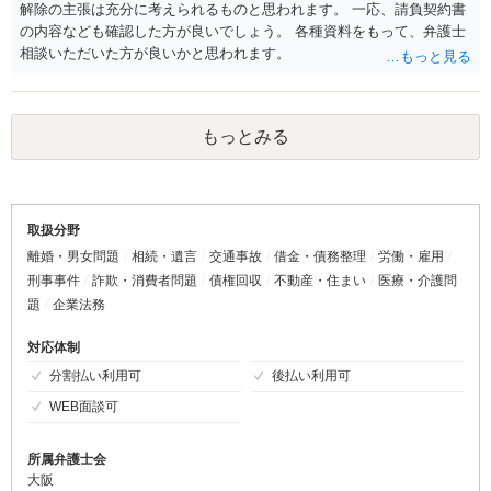
解除の主張は充分に考えられるものと思われます。 一応、請負契約書
の内容なども確認した方が良いでしょう。 各種資料をもって、弁護士
相談いただいた方が良いかと思われます。
もっとみる
取扱分野
離婚・男女問題
相続・遺言
交通事故
借金・債務整理
労働・雇用
刑事事件
詐欺・消費者問題
債権回収
不動産・住まい
医療・介護問
題
企業法務
対応体制
分割払い利用可
後払い利用可
WEB面談可
所属弁護士会
大阪