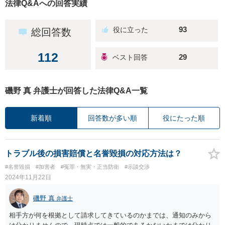
法律Q&Aへの回答実績
93
総回答数
112
29
磯野 真 弁護士が回答した法律Q&A一覧
新着順
回答数が多い順
役にたった順
トラブル後の損害賠償と名誉毀損の対応方法は？
#名誉毀損
#加害者
#冤罪・無実・正当防衛
#示談交渉
2024年11月22日
磯野 真
弁護士
相手方が何を根拠として請求してきているのかまでは、通知のみから