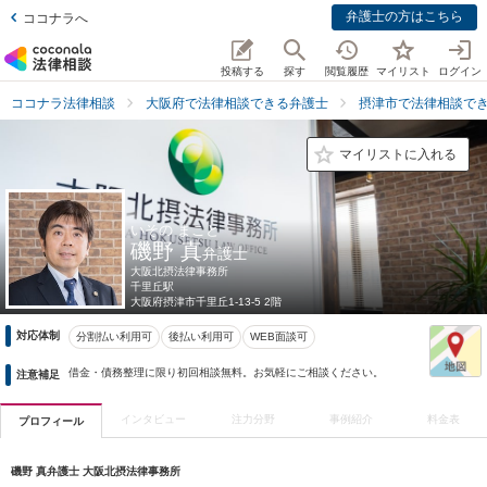
弁護士の方はこちら
ココナラへ
投稿する
探す
閲覧履歴
マイリスト
ログイン
ココナラ法律相談
大阪府で法律相談できる弁護士
摂津市で法律相談で
マイリストに入れる
いその まこと
磯野 真
弁護士
大阪北摂法律事務所
千里丘駅
大阪府
摂津市千里丘1-13-5 2階
対応体制
分割払い利用可
後払い利用可
WEB面談可
借金・債務整理に限り初回相談無料。お気軽にご相談ください。
注意補足
インタビュー
注力分野
事例紹介
料金表
プロフィール
磯野 真弁護士 大阪北摂法律事務所