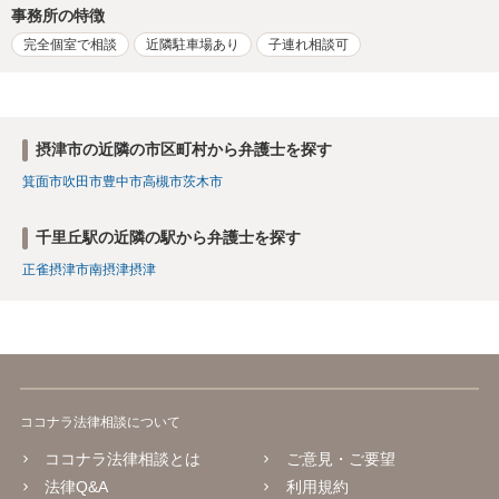
事務所の特徴
完全個室で相談
近隣駐車場あり
子連れ相談可
摂津市の近隣の市区町村から弁護士を探す
箕面市
吹田市
豊中市
高槻市
茨木市
千里丘駅の近隣の駅から弁護士を探す
正雀
摂津市
南摂津
摂津
ココナラ法律相談について
ココナラ法律相談とは
ご意見・ご要望
法律Q&A
利用規約