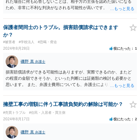
れた場合に何も応答しないことは、相手方の主張を認めた扱いになる
ため、非常に不利な判決がなされる可能性が高いです。 現在交渉に応
じるつもりがないとしても、遅くとも訴状が手元に届いた段階で、弁
護士に相談するなりして、適切に対応されるべきでしょう。
保護者間同士のトラブル。損害賠償請求はできます
か？
#被害者
#学校法人
#恐喝・脅迫
2024年8月28日
役にたった
1
磯野 真
弁護士
損害賠償請求ができる可能性はありますが、実際できるのか、またど
の程度の金額できそうか、といった判断には証拠類の検討も必要かと
思います。 また、弁護士費用についても、弁護士により異なります。
弁護士に相談されることをお勧めします。
擁壁工事の増額に伴う工事請負契約の解除は可能か？
#売買トラブル
#住民・入居者・買主側
2024年8月17日
役にたった
2
磯野 真
弁護士