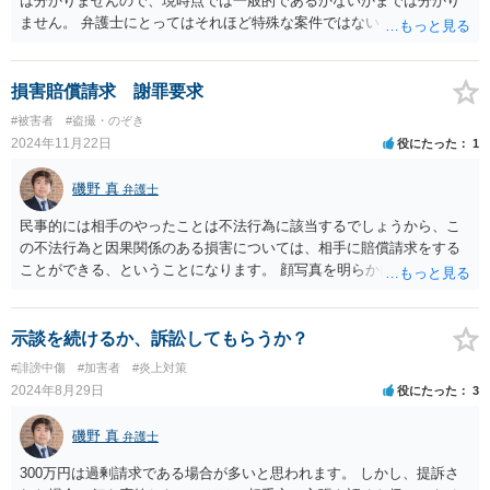
は分かりませんので、現時点では一般的であるかないかまでは分かり
ません。 弁護士にとってはそれほど特殊な案件ではないと思いますの
で、依頼する弁護士は、どれだけわかりやすく説明できるかなど自分
との相性や、見積もりなどで判断された方が良いかと思います。
損害賠償請求 謝罪要求
#被害者
#盗撮・のぞき
2024年11月22日
役にたった
1
磯野 真
弁護士
民事的には相手のやったことは不法行為に該当するでしょうから、こ
の不法行為と因果関係のある損害については、相手に賠償請求をする
ことができる、ということになります。 顔写真を明らかにせよ、とい
う請求は困難かと思いますが、諸費用とおっしゃられる部分について
は認められる可能性が高いと思います。
示談を続けるか、訴訟してもらうか？
#誹謗中傷
#加害者
#炎上対策
2024年8月29日
役にたった
3
磯野 真
弁護士
300万円は過剰請求である場合が多いと思われます。 しかし、提訴さ