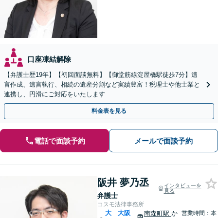
口座凍結解除
【弁護士歴19年】【初回面談無料】【御堂筋線淀屋橋駅徒歩7分】遺
言作成、遺言執行、相続の遺産分割など実績豊富！税理士や他士業と
連携し、円滑にご対応をいたします
料金表を見る
電話で面談予約
メールで面談予約
阪井 夢乃丞
インタビューを
見る
弁護士
コスモ法律事務所
大
大阪
南森町駅
か
営業時間：本