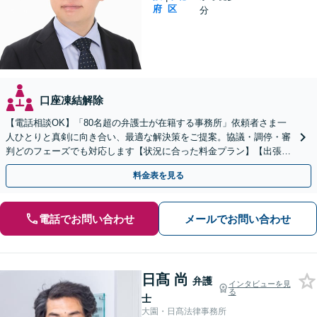
府
区
分
口座凍結解除
【電話相談OK】「80名超の弁護士が在籍する事務所」依頼者さま一
人ひとりと真剣に向き合い、最適な解決策をご提案。協議・調停・審
判どのフェーズでも対応します【状況に合った料金プラン】【出張相
談可】【子連れ相談可／完全個室】
料金表を見る
電話でお問い合わせ
メールでお問い合わせ
日髙 尚
弁護
インタビューを見
る
士
大園・日髙法律事務所