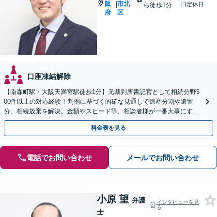
阪
市北
|
日定休日
ら徒歩1分
府
区
口座凍結解除
【南森町駅・大阪天満宮駅徒歩1分】元裁判所書記官として相続分野5
00件以上の対応経験！判例に基づく的確な見通しで遺産分割や遺留
分、相続放棄を解決。金額やスピード等、相談者様が一番大事にする
想いを丁寧に伺い最善の解決策を提案【大阪市内出張可】
料金表を見る
電話でお問い合わせ
メールでお問い合わせ
小原 望
弁護
インタビューを見
る
士