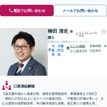
電話でお問い合わせ
メールでお問い合わせ
柳田 清史
弁
インタビューを
見る
護士
弁護士法人権藤＆パートナーズ
大
大阪
なにわ橋駅
営業時間：本
阪
市北
|
日定休日
から徒歩3分
府
区
口座凍結解除
【遺言書作成から遺産分割、遺留分侵害額請求、事業継承まで対応】
「相続人が10人以上いるケースの遺産分割」「不動産の評価が争いと
なる遺留分侵害額請求」等の解決実績も多数。他士業との連携も有。