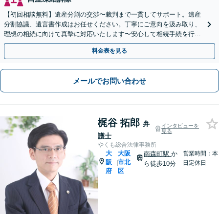
【初回相談無料】遺産分割の交渉〜裁判まで一貫してサポート。遺産
分割協議、遺言書作成はお任せください。丁寧にご意向を汲み取り、
理想の相続に向けて真摯に対応いたします〜安心して相続手続を行い
ましょう〜【北新地駅1分】
料金表を見る
メールでお問い合わせ
梶谷 拓郎
弁
インタビューを
見る
護士
やくも総合法律事務所
大
大阪
南森町駅
か
営業時間：本
阪
市北
|
日定休日
ら徒歩10分
府
区