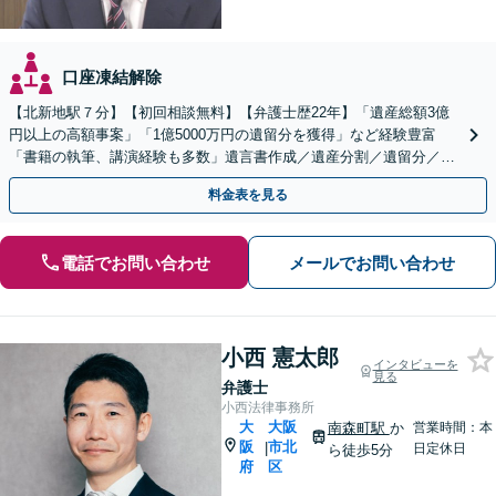
口座凍結解除
【北新地駅７分】【初回相談無料】【弁護士歴22年】「遺産総額3億
円以上の高額事案」「1億5000万円の遺留分を獲得」など経験豊富
「書籍の執筆、講演経験も多数」遺言書作成／遺産分割／遺留分／相
続放棄など【休日・夜間面談可】【完全個室対応】
料金表を見る
電話でお問い合わせ
メールでお問い合わせ
小西 憲太郎
インタビューを
見る
弁護士
小西法律事務所
大
大阪
南森町駅
か
営業時間：本
阪
市北
|
日定休日
ら徒歩5分
府
区