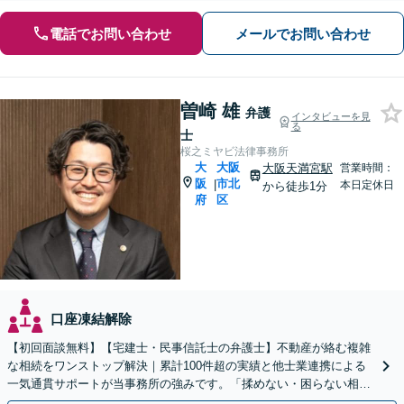
電話でお問い合わせ
メールでお問い合わせ
曽崎 雄
弁護
インタビューを見
る
士
桜之ミヤビ法律事務所
大
大阪
大阪天満宮駅
営業時間：
阪
市北
|
本日定休日
から徒歩1分
府
区
口座凍結解除
【初回面談無料】【宅建士・民事信託士の弁護士】不動産が絡む複雑
な相続をワンストップ解決｜累計100件超の実績と他士業連携による
一気通貫サポートが当事務所の強みです。「揉めない・困らない相
続」を形にします。