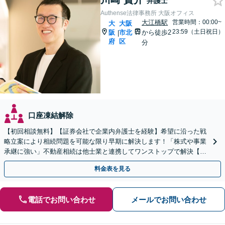
弁護士
Authense法律事務所 大阪オフィス
大江橋駅
営業時間：00:00~
大
大阪
23:59（土日祝日）
阪
市北
から徒歩2
|
府
区
分
口座凍結解除
【初回相談無料】【証券会社で企業内弁護士を経験】希望に沿った戦
略立案により相続問題を可能な限り早期に解決します！「株式や事業
承継に強い」不動産相続は他士業と連携してワンストップで解決【メ
ール相談／夜間面談OK】【大江橋駅3分】
料金表を見る
電話でお問い合わせ
メールでお問い合わせ