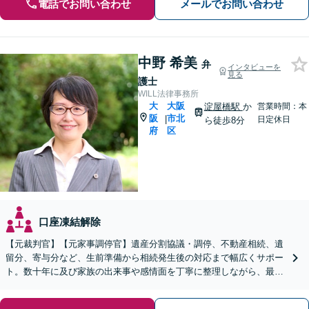
電話でお問い合わせ
メールでお問い合わせ
中野 希美
弁
インタビューを
見る
護士
WILL法律事務所
大
大阪
淀屋橋駅
か
営業時間：本
阪
市北
|
日定休日
ら徒歩8分
府
区
口座凍結解除
【元裁判官】【元家事調停官】遺産分割協議・調停、不動産相続、遺
留分、寄与分など、生前準備から相続発生後の対応まで幅広くサポー
ト。数十年に及び家族の出来事や感情面を丁寧に整理しながら、最適
な法的手続き・解決の方法を模索します【淀屋橋駅8分】