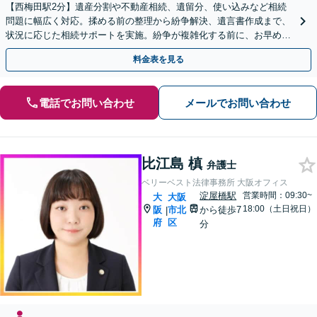
【西梅田駅2分】遺産分割や不動産相続、遺留分、使い込みなど相続
問題に幅広く対応。揉める前の整理から紛争解決、遺言書作成まで、
状況に応じた相続サポートを実施。紛争が複雑化する前に、お早めに
ご相談ください【オンライン面談可】【夜間・休日相談可】
料金表を見る
電話でお問い合わせ
メールでお問い合わせ
比江島 槙
弁護士
ベリーベスト法律事務所 大阪オフィス
淀屋橋駅
営業時間：09:30~
大
大阪
18:00（土日祝日）
阪
市北
から徒歩7
|
府
区
分