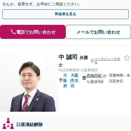
せんか。放置せず、お早めにご相談ください。
料金表を見る
電話でお問い合わせ
メールでお問い合わせ
中 誠司
弁護
インタビューを見
る
士
Hi法律事務所 大阪事務所
大
大阪
西梅田駅
か
営業時間：本
阪
市北
|
日定休日
ら徒歩5分
府
区
口座凍結解除