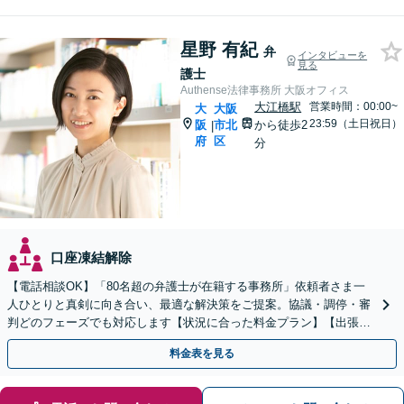
星野 有紀
弁
インタビューを
見る
護士
Authense法律事務所 大阪オフィス
大江橋駅
営業時間：00:00~
大
大阪
23:59（土日祝日）
阪
市北
から徒歩2
|
府
区
分
口座凍結解除
【電話相談OK】「80名超の弁護士が在籍する事務所」依頼者さま一
人ひとりと真剣に向き合い、最適な解決策をご提案。協議・調停・審
判どのフェーズでも対応します【状況に合った料金プラン】【出張相
談可】【子連れ相談可／完全個室】
料金表を見る