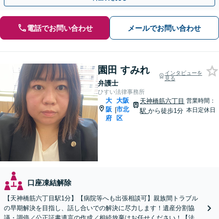
電話でお問い合わせ
メールでお問い合わせ
園田 すみれ
インタビューを
見る
弁護士
ひすい法律事務所
大
大阪
天神橋筋六丁目
営業時間：
阪
市北
|
本日定休日
駅
から徒歩1分
府
区
口座凍結解除
【天神橋筋六丁目駅1分】【病院等へも出張相談可】親族間トラブル
の早期解決を目指し、話し合いでの解決に尽力します！遺産分割協
議・調停／公正証書遺言の作成／相続放棄はお任せください！【法テ