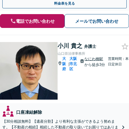
料金表を見る
電話でお問い合わせ
メールでお問い合わせ
小川 貴之
弁護士
山口崇法律事務所
大
大阪
なにわ橋駅
営業時間：本
阪
市北
|
日定休日
から徒歩3分
府
区
口座凍結解除
【30分相談無料】【遺産分割】より有利な主張ができるよう努めま
す。【不動産の相続】相続した不動産の取り扱いでお困りではありま