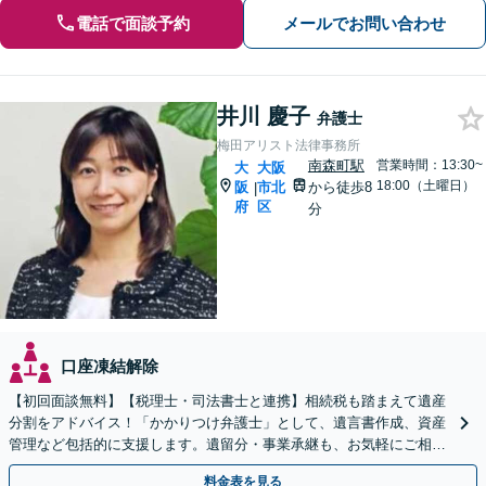
電話で面談予約
メールでお問い合わせ
井川 慶子
弁護士
梅田アリスト法律事務所
南森町駅
営業時間：13:30~
大
大阪
18:00（土曜日）
阪
市北
から徒歩8
|
府
区
分
口座凍結解除
【初回面談無料】【税理士・司法書士と連携】相続税も踏まえて遺産
分割をアドバイス！「かかりつけ弁護士」として、遺言書作成、資産
管理など包括的に支援します。遺留分・事業承継も、お気軽にご相談
ください【夜間面談可】【ビデオ面談可】【東梅田駅8分】
料金表を見る