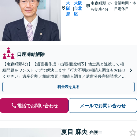
大
大阪
南森町駅
か
営業時間：本
阪
市北
|
日定休日
ら徒歩4分
府
区
口座凍結解除
【南森町駅4分】【遺言書作成・出張相談対応】他士業と連携して相
続問題をワンストップで解決します「行方不明の相続人調査もお任せ
ください」遺産分割／相続放棄／相続人調査／遺留分侵害額請求／登
記など【休日・夜間面談可】【分割払い対応】
料金表を見る
電話でお問い合わせ
メールでお問い合わせ
夏目 麻央
弁護士