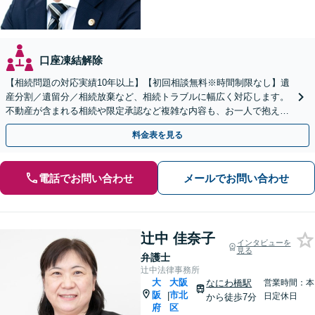
口座凍結解除
【相続問題の対応実績10年以上】【初回相談無料※時間制限なし】遺
産分割／遺留分／相続放棄など、相続トラブルに幅広く対応します。
不動産が含まれる相続や限定承認など複雑な内容も、お一人で抱え込
まず、ご相談ください【扇町駅5分】
料金表を見る
電話でお問い合わせ
メールでお問い合わせ
辻中 佳奈子
インタビューを
見る
弁護士
辻中法律事務所
大
大阪
なにわ橋駅
営業時間：本
阪
市北
|
日定休日
から徒歩7分
府
区