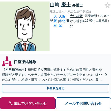
山﨑 慶士
弁護士
弁護士法人川原総合法律事務所
大江橋駅
営業時間：09:00~
大
大阪
19:00（土日祝日）
阪
市北
から徒歩4
|
府
区
分
口座凍結解除
【初回相談無料】相続問題を円満に解決するためには専門性と豊かな
経験が必要です。ベテラン弁護士とのチームプレーを交えつつ、細や
かな心配り。相続・遺言についてお悩みの際はご相談ください。豊富
な経験を生かして問題を解決いたします。
料金表を見る
電話でお問い合わせ
メールでお問い合わせ