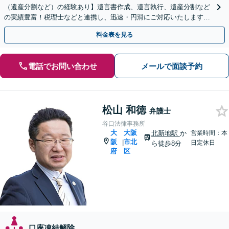
（遺産分割など）の経験あり】遺言書作成、遺言執行、遺産分割など
の実績豊富！税理士などと連携し、迅速・円滑にご対応いたします
【女性弁護士と共同受任可】【御堂筋線淀屋橋駅7分】
料金表を見る
電話でお問い合わせ
メールで面談予約
松山 和徳
弁護士
谷口法律事務所
大
大阪
北新地駅
か
営業時間：本
阪
市北
|
日定休日
ら徒歩8分
府
区
口座凍結解除