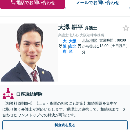
電話でお問い合わせ
メールでお問い合わせ
大澤 耕平
弁護士
弁護士法人心 大阪法律事務所
北新地駅
営業時間：09:00~
大
大阪
18:00（土日祝日）
阪
市北
から徒歩1
|
府
区
分
口座凍結解除
【相談料原則0円】【土日・夜間の相談にも対応】相続問題を集中的
に取り扱う弁護士が対応いたします。税理士と連携して、相続税まで
合わせたワンストップでの解決が可能です。
料金表を見る