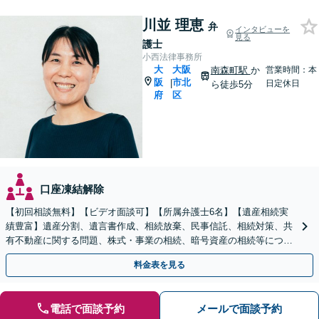
川並 理恵
弁
インタビューを
見る
護士
小西法律事務所
大
大阪
南森町駅
か
営業時間：本
阪
市北
|
日定休日
ら徒歩5分
府
区
口座凍結解除
【初回相談無料】【ビデオ面談可】【所属弁護士6名】【遺産相続実
績豊富】遺産分割、遺言書作成、相続放棄、民事信託、相続対策、共
有不動産に関する問題、株式・事業の相続、暗号資産の相続等につき
豊富な対応実績。【バリアフリー】【完全個室】
料金表を見る
電話で面談予約
メールで面談予約