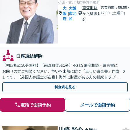
小原・古川法律特許事務所
南森町駅
営業時間：09:00~
大
大阪
17:30（土曜日）
阪
市北
から徒歩1
|
府
区
分
口座凍結解除
【初回相談30分無料】【南森町徒歩1分】不利な遺産相続・遺言書に
お困りの方ご相談ください。争いを未然に防ぐ「正しい遺言書」作成
します。【外国人弁護士が在籍】海外に財産がある方の相続トラブル
を多数解決。交渉を外国語で代行します。
料金表を見る
電話で面談予約
メールで面談予約
川崎 賢介