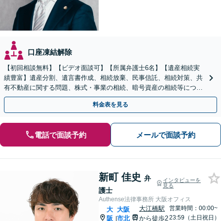
口座凍結解除
【初回相談無料】【ビデオ面談可】【所属弁護士6名】【遺産相続実
績豊富】遺産分割、遺言書作成、相続放棄、民事信託、相続対策、共
有不動産に関する問題、株式・事業の相続、暗号資産の相続等につき
豊富な対応実績。【バリアフリー】【完全個室】
料金表を見る
電話で面談予約
メールで面談予約
新町 佳史
弁
インタビューを
見る
護士
Authense法律事務所 大阪オフィス
大江橋駅
営業時間：00:00~
大
大阪
23:59（土日祝日）
阪
市北
から徒歩2
|