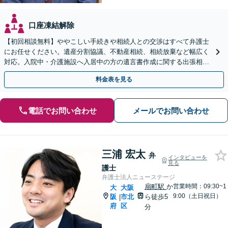
口座凍結解除
【初回相談無料】ややこしい手続きや相続人との交渉はすべて弁護士
にお任せください。遺産分割協議、不動産相続、相続放棄など幅広く
対応。入院中・介護施設へ入居中の方の遺言書作成に関する出張相談
も対応可能です【Web面談可】【南森町駅7分】
料金表を見る
電話でお問い合わせ
メールでお問い合わせ
三浦 宏太
弁
インタビューを
見る
護士
弁護士法人ニューステージ
扇町駅
か
営業時間：09:30~1
大
大阪
9:00（土日祝日）
阪
市北
ら徒歩5
|
府
区
分