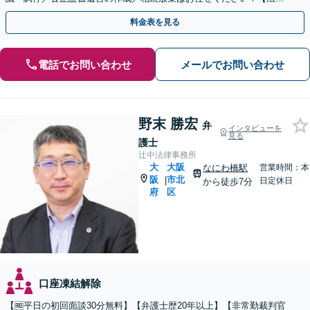
ラス利用】【初回相談無料】【夜間・休日面談】
料金表を見る
電話でお問い合わせ
メールでお問い合わせ
野末 勝宏
弁
インタビューを
見る
護士
辻中法律事務所
大
大阪
なにわ橋駅
営業時間：本
阪
市北
|
日定休日
から徒歩7分
府
区
口座凍結解除
【🆓平日の初回面談30分無料】【弁護士歴20年以上】【非常勤裁判官