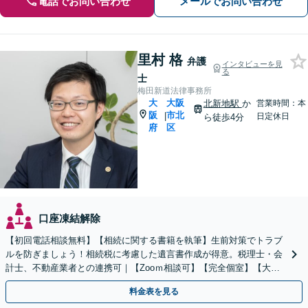
電話でお問い合わせ
メールでお問い合わせ
里村 格
弁護
インタビューを見
る
士
梅田新道法律事務所
大
大阪
北新地駅
か
営業時間：本
阪
市北
|
日定休日
ら徒歩4分
府
区
口座凍結解除
【初回電話相談無料】【相続に関する書籍を執筆】生前対策でトラブ
ルを防ぎましょう！相続税に考慮した遺言書作成が得意。税理士・会
計士、不動産業者との連携可｜【Zooｍ相談可】【完全個室】【大阪
天満宮駅すぐ】
料金表を見る