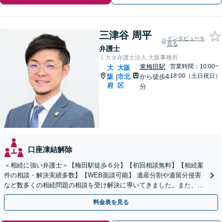
三津谷 周平
インタビューを
見る
弁護士
ミカタ弁護士法人 大阪事務所
東梅田駅
営業時間：10:00~
大
大阪
18:00（土日祝日）
阪
市北
から徒歩4
|
府
区
分
口座凍結解除
＜相続に強い弁護士＞【梅田駅徒歩６分】【初回相談無料】【相続案
件の相談・解決実績多数】【WEB面談可能】 遺産分割や遺留分侵害
など数多くの相続問題の相談を受け解決に導いてきました。また、過
去に１００件超の遺言作成のお手伝いをしました。
料金表を見る