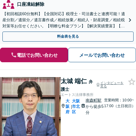
口座凍結解除
【初回相談60分無料】【全国対応】税理士・司法書士と連携可能！遺
産分割／遺留分／遺言書作成／相続放棄／相続人・財産調査／相続税
対策等お任せください。【明瞭な料金プラン】【解決実績豊富】【電
話相談可】
料金表を見る
電話でお問い合わせ
メールでお問い合わせ
太城 端仁
弁
インタビューを
見る
護士
エートス法律事務所
南森町駅
営業時間：10:00~
大
大阪
17:00（土日祝日）
阪
市北
から徒歩5
|
府
区
分