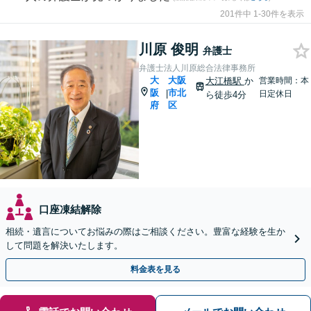
201件中 1-30件を表示
川原 俊明
弁護士
弁護士法人川原総合法律事務所
大
大阪
大江橋駅
か
営業時間：本
阪
市北
|
日定休日
ら徒歩4分
府
区
口座凍結解除
相続・遺言についてお悩みの際はご相談ください。豊富な経験を生か
して問題を解決いたします。
料金表を見る