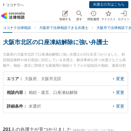
弁護士の方はこちら
ココナラへ
投稿する
探す
閲覧履歴
マイリスト
ログイン
ココナラ法律相談
大阪府で法律相談できる弁護士
大阪市で法律相談で
大阪市北区の口座凍結解除に強い弁護士
大阪府の大阪市北区で口座凍結解除に強い弁護士が201名見つかりました。初
回面談無料や休日面談に対応している弁護士、解決事例を持つ弁護士なども掲
載中。相続・遺言に関係する家族間の相続トラブルや認知症の相続、遺産分割
等の細かな分野での絞り込み検索もでき便利です。特に弁護士法人川原総合法
律事務所の川原 俊明弁護士や梅田新道法律事務所の里村 格弁護士、桜之ミヤビ
エリア
大阪府、大阪市北区
変更
法律事務所の曽崎 雄弁護士のプロフィール情報や弁護士費用、強みなどが注目
されています。『大阪市北区で土日や夜間に発生した口座凍結解除のトラブル
相談内容
相続・遺言、口座凍結解除
変更
を今すぐに弁護士に相談したい』『口座凍結解除のトラブル解決の実績豊富な
近くの弁護士を検索したい』『初回相談無料で口座凍結解除を法律相談できる
大阪市北区内の弁護士に相談予約したい』などでお困りの相談者さんにおすす
詳細条件
未選択
変更
めです。
201
人の弁護士が見つかりました
(検索結果について詳しくは
こちら
)