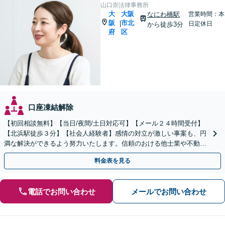
山口崇法律事務所
大
大阪
なにわ橋駅
営業時間：本
阪
市北
|
日定休日
から徒歩3分
府
区
口座凍結解除
【初回相談無料】【当日/夜間/土日対応可】【メール２４時間受付】
【北浜駅徒歩３分】【社会人経験者】感情の対立が激しい事案も、円
満な解決ができるよう努力いたします。信頼のおける他士業や不動産
業者とも連携しており、スムーズな解決が可能です。
料金表を見る
電話でお問い合わせ
メールでお問い合わせ