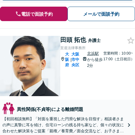
電話で面談予約
メールで面談予約
田頭 拓也
弁護士
至道法律事務所
北浜駅
営業時間：10:00~
大
大阪
17:00（土日祝日）
阪
市中
から徒歩
|
府
央区
2分
異性関係(不貞等)による離婚問題
【初回相談無料】「対面を重視した円滑な解決を目指す」相談者さま
の声に真摯に耳を傾け、住宅ローンの残る持ち家など、個々の状況に
合わせた解決策をご提案「親権／養育費／面会交流など、お子さまの