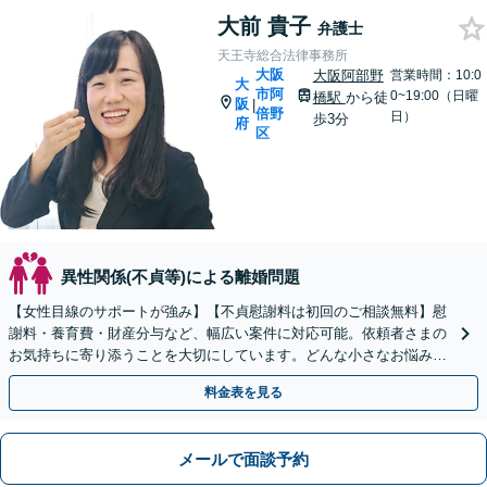
大前 貴子
弁護士
天王寺総合法律事務所
大阪
大阪阿部野
営業時間：10:0
大
市阿
0~19:00（日曜
橋駅
から徒
阪
|
倍野
日）
歩3分
府
区
異性関係(不貞等)による離婚問題
【女性目線のサポートが強み】【不貞慰謝料は初回のご相談無料】慰
謝料・養育費・財産分与など、幅広い案件に対応可能。依頼者さまの
お気持ちに寄り添うことを大切にしています。どんな小さなお悩み
も、まずはご相談ください。有利な解決に向けて動きます。
料金表を見る
メールで面談予約