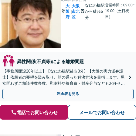
なにわ橋駅
営業時間：09:00~
大
大阪
19:00（土日祝
阪
市北
から徒歩5
|
府
区
日）
分
異性関係(不貞等)による離婚問題
【事務所開設20年以上】【なにわ橋駅徒歩3分】【大阪の実力派弁護
士】依頼者の要望を汲み取り、筋の通った解決方法を目指します。男
女問わずご相談件数多数。慰謝料や養育費・財産分与などもお任せく
ださい。【初回30分相談無料】
料金表を見る
電話でお問い合わせ
メールでお問い合わせ