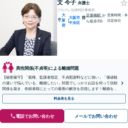
文 今子
弁護士
プログレ法律特許事務所
大
淀屋橋駅
か
営業時間：本
大阪市
阪
|
日定休日
ら徒歩3分
中央区
府
異性関係(不貞等)による離婚問題
【秘密厳守】「親権、監護者指定、不貞慰謝料などに強い」「価値観
の違いで悩んでいる、離婚したい」対面でしっかりお話を伺って信頼
関係を築き、依頼者様にとっての最善の解決を目指します！離婚を考
えている段階でもご相談ください。
料金表を見る
電話でお問い合わせ
メールでお問い合わせ