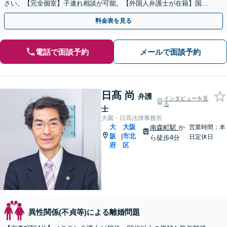
さい。【完全個室】子連れ相談が可能。【外国人弁護士が在籍】国際
離婚を英語ができるスタッフがフォローします。
料金表を見る
電話で面談予約
メールで面談予約
日髙 尚
弁護
インタビューを見
る
士
大園・日髙法律事務所
大
大阪
南森町駅
か
営業時間：本
阪
市北
|
日定休日
ら徒歩4分
府
区
異性関係(不貞等)による離婚問題