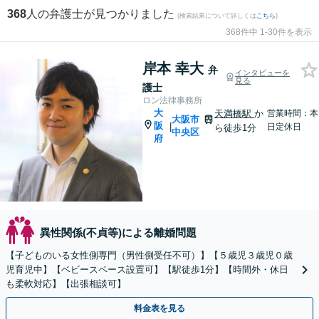
368
人の弁護士が見つかりました
(検索結果について詳しくは
こちら
)
368件中 1-30件を表示
岸本 幸大
弁
インタビューを
見る
護士
ロン法律事務所
大
天満橋駅
か
営業時間：本
大阪市
阪
|
日定休日
ら徒歩1分
中央区
府
異性関係(不貞等)による離婚問題
【子どものいる女性側専門（男性側受任不可）】【５歳児３歳児０歳
児育児中】【ベビースペース設置可】【駅徒歩1分】【時間外・休日
も柔軟対応】【出張相談可】
料金表を見る