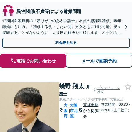
異性関係(不貞等)による離婚問題
◎初回面談無料◎「頼りがいのある弁護士」不貞の慰謝料請求、熟年
離婚にも注力。「請求する側・したい側」男女ともに対応可能。後々
後悔することがないように、より良い解決を目指します。相手との交
渉は安心してお任せください！【南森町駅1分】
料金表を見る
電話でお問い合わせ
メールで面談予約
幾野 翔太
弁
インタビューを
見る
護士
東京スタートアップ法律事務所 大阪支店
東梅田駅
営業時間：06:30~
大
大阪
22:00（土日祝日）
阪
市北
から徒歩3
|
府
区
分