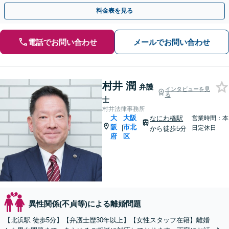
せるよう、全力でお守りします。
料金表を見る
電話でお問い合わせ
メールでお問い合わせ
村井 潤
弁護
インタビューを見
る
士
村井法律事務所
大
大阪
なにわ橋駅
営業時間：本
阪
市北
|
日定休日
から徒歩5分
府
区
異性関係(不貞等)による離婚問題
【北浜駅 徒歩5分】【弁護士歴30年以上】【女性スタッフ在籍】離婚