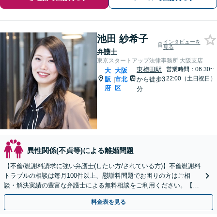
池田 紗希子
インタビューを
見る
弁護士
東京スタートアップ法律事務所 大阪支店
東梅田駅
営業時間：06:30~
大
大阪
22:00（土日祝日）
阪
市北
から徒歩3
|
府
区
分
異性関係(不貞等)による離婚問題
【不倫/慰謝料請求に強い弁護士(したい方/されている方)】不倫慰謝料
トラブルの相談は毎月100件以上、慰謝料問題でお困りの方はご相
談・解決実績の豊富な弁護士による無料相談をご利用ください。【不
倫相談は初回0円】【大阪府全域対応】
料金表を見る