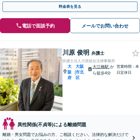
重要な問題に真摯に向き合います」【休日・夜間相談可】
料金表を見る
電話で面談予約
メールでお問い合わせ
川原 俊明
弁護士
弁護士法人川原総合法律事務所
大
大阪
大江橋駅
か
営業時間：本
阪
市北
|
日定休日
ら徒歩4分
府
区
異性関係(不貞等)による離婚問題
離婚・男女問題でお悩みの方、ご相談ください。法律的な解決だけで