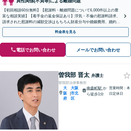
異性関係(不貞等)による離婚問題
【初回相談60分無料】【慰謝料・離婚問題について6,000件以上の豊
富な相談実績】【着手金の返金保証あり】浮気・不倫の慰謝料請求、
請求された慰謝料の減額交渉はもちろん財産分与や婚姻費用、婚約破
棄など様々な離婚・男女問題の解決実績が豊富です。
料金表を見る
電話でお問い合わせ
メールでお問い合わせ
曽我部 晋太
弁護士
曽我部法律事務所
大
大阪
南森町駅
か
営業時間：本
阪
市北
|
日定休日
ら徒歩1分
府
区