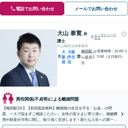
電話でお問い合わせ
メールでお問い合わせ
大山 泰寛
弁
インタビューを
見る
護士
大山梅田法律事務所
梅田駅
か
営業時間：10:00~1
大
大阪
5:00（土日祝日）
阪
市北
ら徒歩2
|
府
区
分
異性関係(不貞等)による離婚問題
【梅田駅2分】【初回面談無料】離婚後の生活を守る「お金」の問
題、一人で悩まずご相談ください。女性の皆さまに寄り添い、婚姻費
用や財産分与等に関し、粘り強く交渉します！新たな人生への第一歩
を全力でサポートいたします。【休日・夜間相談可】