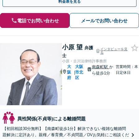
料金表を見る
電話でお問い合わせ
メールでお問い合わせ
小原 望
弁護
インタビューを見
る
士
小原・古川法律特許事務所
大
大阪
南森町駅
か
営業時間：本
阪
市北
|
日定休日
ら徒歩1分
府
区
異性関係(不貞等)による離婚問題
【初回相談30分無料】【南森町徒歩1分】解決できない複雑な離婚問
題解決に定評あり。親権／養育費／不貞問題／DVお気軽にご相談くだ