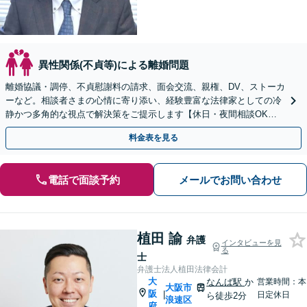
異性関係(不貞等)による離婚問題
離婚協議・調停、不貞慰謝料の請求、面会交流、親権、DV、ストーカ
ーなど。相談者さまの心情に寄り添い、経験豊富な法律家としての冷
静かつ多角的な視点で解決策をご提示します【休日・夜間相談OK
（要予約）】【南森町駅4分】【弁護士歴20年以上】
料金表を見る
電話で面談予約
メールでお問い合わせ
植田 諭
弁護
インタビューを見
る
士
弁護士法人植田法律会計
大
なんば駅
か
営業時間：本
大阪市
阪
|
日定休日
ら徒歩2分
浪速区
府