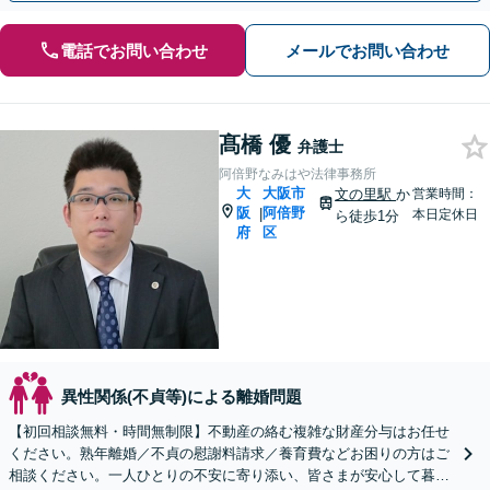
電話でお問い合わせ
メールでお問い合わせ
髙橋 優
弁護士
阿倍野なみはや法律事務所
大
大阪市
文の里駅
か
営業時間：
阪
阿倍野
|
本日定休日
ら徒歩1分
府
区
異性関係(不貞等)による離婚問題
【初回相談無料・時間無制限】不動産の絡む複雑な財産分与はお任せ
ください。熟年離婚／不貞の慰謝料請求／養育費などお困りの方はご
相談ください。一人ひとりの不安に寄り添い、皆さまが安心して暮ら