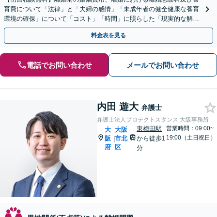
育費について「法律」と「夫婦の感情」「未成年者の健全健康な養育
環境の確保」について「コスト」「時間」に照らした「現実的な解
決」を目指します。まずはあなたのご希望をご相談ください。
料金表を見る
電話でお問い合わせ
メールでお問い合わせ
内田 遊大
弁護士
弁護士法人プロテクトスタンス 大阪事務所
東梅田駅
営業時間：09:00~
大
大阪
19:00（土日祝日）
阪
市北
から徒歩1
|
府
区
分