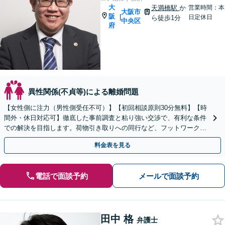
大
天満橋駅
か
営業時間：本
大阪市
阪
|
日定休日
ら徒歩1分
中央区
府
異性関係(不貞等)による離婚問題
【女性側に注力（男性側受任不可）】【初回相談原則30分無料】【時
間外・休日対応可】徹底した事前調査と粘り強い交渉で、有利な条件
での解決を目指します。荷物引き取りへの同行など、フットワーク軽
く親身に寄り添います【天満橋駅1分】
料金表を見る
電話で面談予約
メールで面談予約
田中 格
弁護士