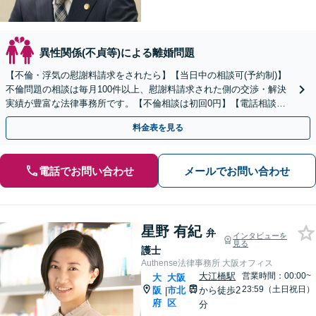
異性関係(不貞等)による離婚問題
【不倫・浮気の慰謝料請求をされたら】【当日中の相談可(予約制)】
不倫問題の相談は毎月100件以上、慰謝料請求された側の交渉・解決
実績が豊富な法律事務所です。【不倫相談は初回0円】【電話相談で
ご契約まで対応可/来所不要】
料金表を見る
電話でお問い合わせ
メールでお問い合わせ
星野 有紀
弁
インタビューを
見る
護士
Authense法律事務所 大阪オフィス
大江橋駅
営業時間：00:00~
大
大阪
23:59（土日祝日）
阪
市北
から徒歩2
|
府
区
分