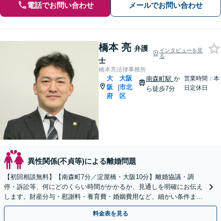
電話でお問い合わせ
メールでお問い合わせ
橋本 亮
弁護
インタビューを見
る
士
橋本亮法律事務所
大
大阪
南森町駅
か
営業時間：本
阪
市北
|
日定休日
ら徒歩7分
府
区
異性関係(不貞等)による離婚問題
【初回相談無料】【南森町7分／淀屋橋・大阪10分】離婚協議・調
停・訴訟等、何にどのくらい時間がかかるか、見通しを明確にお伝え
します。財産分与・慰謝料・養育費・婚姻費用など、細かい条件まで
弁護士が詰めることで、後悔のない離婚を目指します。
料金表を見る