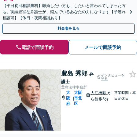
【平日初回相談無料】離婚したい方も、したいと言われてしまった方
も。実績豊富な弁護士が、悩んでいるあなたの力になります【子連れ
相談可】【休日・夜間相談あり】
料金表を見る
電話で面談予約
メールで面談予約
豊島 秀郎
弁
インタビューを
見る
護士
豊島法律事務所
大
大阪
大江橋駅
か
営業時間：本
阪
市北
|
日定休日
ら徒歩3分
府
区