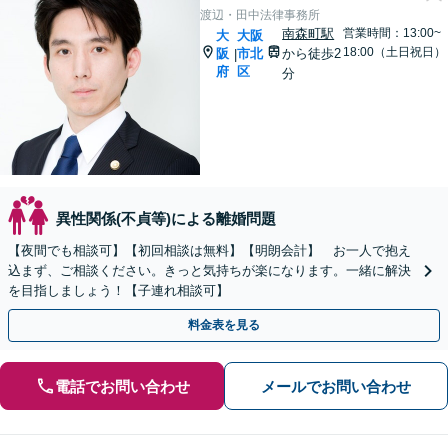
渡辺・田中法律事務所
南森町駅
営業時間：13:00~
大
大阪
18:00（土日祝日）
阪
市北
から徒歩2
|
府
区
分
異性関係(不貞等)による離婚問題
【夜間でも相談可】【初回相談は無料】【明朗会計】 お一人で抱え
込まず、ご相談ください。きっと気持ちが楽になります。一緒に解決
を目指しましょう！【子連れ相談可】
料金表を見る
電話でお問い合わせ
メールでお問い合わせ