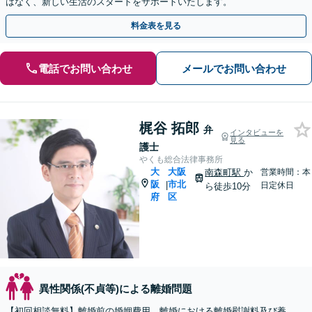
はなく、新しい生活のスタートをサポートいたします。
料金表を見る
電話でお問い合わせ
メールでお問い合わせ
梶谷 拓郎
弁
インタビューを
見る
護士
やくも総合法律事務所
大
大阪
南森町駅
か
営業時間：本
阪
市北
|
日定休日
ら徒歩10分
府
区
異性関係(不貞等)による離婚問題
【初回相談無料】離婚前の婚姻費用、離婚における離婚慰謝料及び養