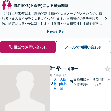
異性関係(不貞等)による離婚問題
【弁護士歴30年以上】離婚問題は精神的なダメージが大きいもの。依
頼者さまの負担が軽くなるよう心がけます。国際離婚の解決実績多
数。的確かつ速やかに対応します【夜間・休日相談可】【完全個室】
【淀屋橋駅6分】
料金表を見る
電話でお問い合わせ
メールでお問い合わせ
叶 裕一
弁護士
叶法律事務所
大
大阪
東梅田駅
か
営業時間：本
阪
市北
|
日定休日
ら徒歩8分
府
区