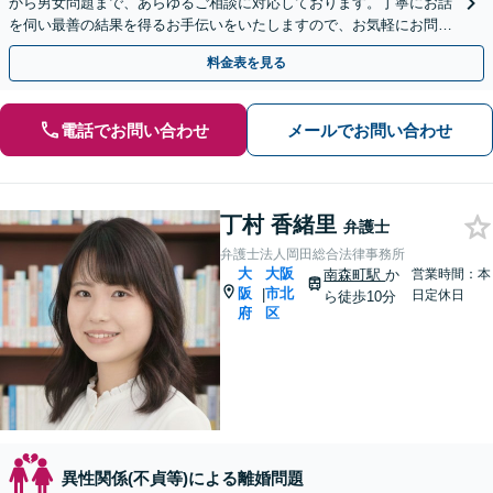
から男女問題まで、あらゆるご相談に対応しております。丁寧にお話
を伺い最善の結果を得るお手伝いをいたしますので、お気軽にお問い
合わせください。【法テラス利用可】
料金表を見る
電話でお問い合わせ
メールでお問い合わせ
丁村 香緒里
弁護士
弁護士法人岡田総合法律事務所
大
大阪
南森町駅
か
営業時間：本
阪
市北
|
日定休日
ら徒歩10分
府
区
異性関係(不貞等)による離婚問題