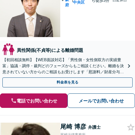
日定休日
ら徒歩3分
中央区
府
異性関係(不貞等)による離婚問題
【初回相談無料】【WEB面談対応】「男性側・女性側双方の実績豊
富」協議・調停・裁判どのフェーズからもご相談ください。離婚を決
意されていない方からのご相談もお受けします「慰謝料／財産分与／
養育費・面会交流／婚姻費用ほか」【休日・夜間相談可】
料金表を見る
電話でお問い合わせ
メールでお問い合わせ
尾崎 博彦
弁護士
尾崎法律事務所