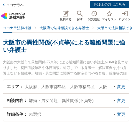
弁護士の方はこちら
ココナラへ
投稿する
探す
閲覧履歴
マイリスト
ログイン
ココナラ法律相談
大阪府で法律相談できる弁護士
大阪市で法律相談で
大阪市の異性関係(不貞等)による離婚問題に強
い弁護士
大阪府の大阪市で異性関係(不貞等)による離婚問題に強い弁護士が368名見つか
りました。初回面談無料や休日面談に対応している弁護士、解決事例を持つ弁
護士なども掲載中。離婚・男女問題に関係する財産分与や養育費、親権等の細
かな分野での絞り込み検索もでき便利です。特にロン法律事務所の岸本 幸大弁
護士や至道法律事務所の田頭 拓也弁護士、弁護士法人川原総合法律事務所の川
エリア
大阪府、大阪市都島区、大阪市福島区、大阪市此花区、大阪市西区、大阪市港区、大阪市大正区、大阪市天王寺区、大阪市浪速区、大阪市西淀川区、大阪市東淀川区、大阪市東成区、大阪市生野区、大阪市旭区、大阪市城東区、大阪市阿倍野区、大阪市住吉区、大阪市東住吉区、大阪市西成区、大阪市淀川区、大阪市鶴見区、大阪市住之江区、大阪市平野区、大阪市北区、大阪市中央区
変更
原 俊明弁護士のプロフィール情報や弁護士費用、強みなどが注目されていま
す。『大阪市で土日や夜間に発生した異性関係(不貞等)による離婚問題のトラブ
相談内容
離婚・男女問題、異性関係(不貞等)
変更
ルを今すぐに弁護士に相談したい』『異性関係(不貞等)による離婚問題のトラブ
ル解決の実績豊富な近くの弁護士を検索したい』『初回相談無料で異性関係(不
貞等)による離婚問題を法律相談できる大阪市内の弁護士に相談予約したい』な
詳細条件
未選択
変更
どでお困りの相談者さんにおすすめです。