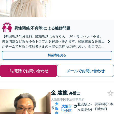
異性関係(不貞等)による離婚問題
【初回相談45分無料】離婚相談はもちろん、DV・モラハラ・不倫、
男女問題などあらゆるトラブルを解決へ導きます。経験豊富な弁護士
がチームで対応！依頼者さまの不安な気持ちに寄り添い、全力でご支
援します。【子連れ相談可／完全個室】
料金表を見る
電話でお問い合わせ
メールでお問い合わせ
金 建龍
弁護士
大阪刑事民事法律事務所
大
北浜駅
か
営業時間：本
大阪市
阪
|
日定休日
ら徒歩4分
中央区
府