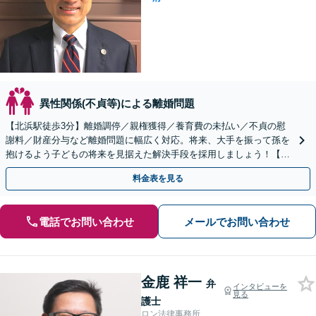
異性関係(不貞等)による離婚問題
【北浜駅徒歩3分】離婚調停／親権獲得／養育費の未払い／不貞の慰
謝料／財産分与など離婚問題に幅広く対応。将来、大手を振って孫を
抱けるよう子どもの将来を見据えた解決手段を採用しましょう！【初
回相談無料】
料金表を見る
電話でお問い合わせ
メールでお問い合わせ
金鹿 祥一
弁
インタビューを
見る
護士
ロン法律事務所