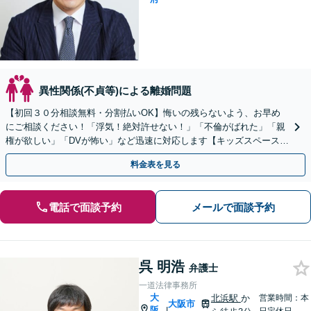
異性関係(不貞等)による離婚問題
【初回３０分相談無料・分割払いOK】悔いの残らないよう、お早め
にご相談ください！「浮気！絶対許せない！」「不倫がばれた」「親
権が欲しい」「DVが怖い」など迅速に対応します【キッズスペース完
備】【Google口コミ高評価⭐️】
料金表を見る
電話で面談予約
メールで面談予約
呉 明浩
弁護士
一道法律事務所
大
北浜駅
か
営業時間：本
大阪市
阪
|