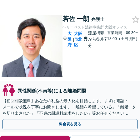
若佐 一朗
弁護士
ベリーベスト法律事務所 大阪オフィス
淀屋橋駅
営業時間：09:30~
大
大阪
18:00（土日祝日）
阪
市北
から徒歩7
|
府
区
分
異性関係(不貞等)による離婚問題
【初回相談無料】あなたの利益の最大化を目指します。まずは電話・
メールで状況を丁寧にお聞きします。「離婚を希望している」「離婚
を切り出された」「不貞の慰謝料請求をしたい」等お任せください。
【リーズナブルな料金設定】
料金表を見る