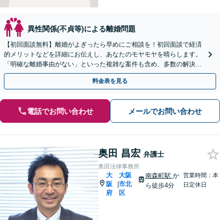
異性関係(不貞等)による離婚問題
【初回面談無料】離婚がよぎったら早めにご相談を！初回面談で経済
的メリットなどを詳細にお伝えし、あなたのモヤモヤを晴らします。
「明確な離婚事由がない」といった複雑な案件も含め、多数の解決実
績あり【他士業連携】【休日・夜間対応】【WEB面談可】
料金表を見る
電話でお問い合わせ
メールでお問い合わせ
奥田 昌宏
弁護士
奥田法律事務所
大
大阪
南森町駅
か
営業時間：本
阪
市北
|
日定休日
ら徒歩4分
府
区