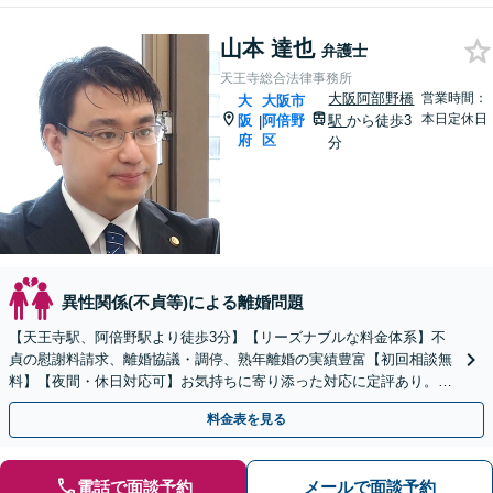
山本 達也
弁護士
天王寺総合法律事務所
大阪阿部野橋
営業時間：
大
大阪市
本日定休日
阪
阿倍野
駅
から徒歩3
|
府
区
分
異性関係(不貞等)による離婚問題
【天王寺駅、阿倍野駅より徒歩3分】【リーズナブルな料金体系】不
貞の慰謝料請求、離婚協議・調停、熟年離婚の実績豊富【初回相談無
料】【夜間・休日対応可】お気持ちに寄り添った対応に定評あり。お
気軽にご相談ください。
料金表を見る
電話で面談予約
メールで面談予約