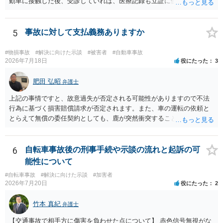
動車に接触した後、受診していれば、医療記録も立証に使えるかと思
います。 いずれにせよ、多角的に検討する必要がありますので、弁護
士にご相談ください。
5
事故に対して支払義務ありますか
#物損事故
#解決に向けた示談
#被害者
#自動車事故
2026年7月18日
役にたった
3
肥田 弘昭
弁護士
上記の事情ですと、故意過失が否定される可能性がありますので不法
行為に基づく損害賠償請求が否定されます。また、車の運転の依頼と
とらえて無償の委任契約としても、鹿が突然衝突することは予見がで
きませんので善管注意義務違反は否定され債務不履行に基づく損害賠
償請求も成立しない可能性があります。以上の理由から支払義務は否
定される可能性が高いです。ご参考にしてください。
6
自転車事故後の刑事手続や示談の流れと起訴の可
能性について
#自転車事故
#解決に向けた示談
#加害者
2026年7月20日
役にたった
2
竹本 真紀
弁護士
【交通事故で相手方に傷害を負わせた点について】 赤色信号無視がな