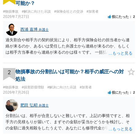
可能か？
#物損事故
#解決に向けた示談
#保険会社との交渉
#加害者
2026年7月27日
役にたった
2
西浦 嘉博
弁護士
過失割合や相手方の契約状況により、相手方保険会社の担当者から連
絡が来るのか、あるいは受任した弁護士から連絡が来るのか、もしく
は相手方当事者から連絡が来るのかは様々です。 一括払いや分割払い
は、和解交渉の際の条件となります。 相手方が相談者さんの損害賠償
金の支払いにつき、分割払いに合意すれば、和解は可能です。 他方で
合意しなければ和解できないことになります。 今後の見通しを知る為
2
物損事故の分割払いは可能か？相手の威圧への対
に、交渉の方向性につき、最寄りの法律事務所で相談だけでもされる
処法
ことも検討ください。
#物損事故
#損害賠償増額
#解決に向けた示談
#加害者
2026年7月26日
役にたった
2
肥田 弘昭
弁護士
分割払いは、相手が合意しないと難しいです。上記の事情ですと、相
手方の見積もりが届いて、まずその金額が妥当かどうかを検討し、そ
の金額に過失相殺をしたうえで、あなたにも修理代金が発生している
のであれば、過失相殺後の相互の金額について相殺して、その残額を