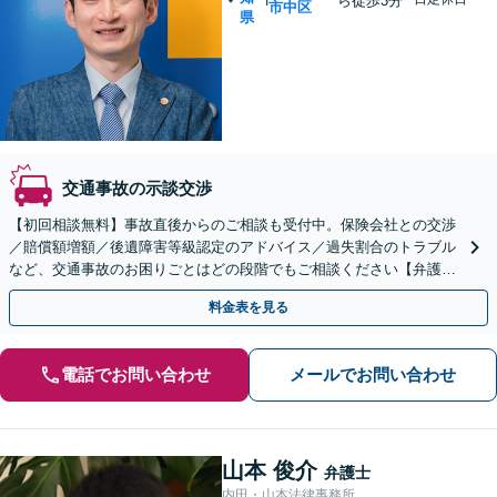
ら徒歩3分
市中区
県
交通事故の示談交渉
【初回相談無料】事故直後からのご相談も受付中。保険会社との交渉
／賠償額増額／後遺障害等級認定のアドバイス／過失割合のトラブル
など、交通事故のお困りごとはどの段階でもご相談ください【弁護士
費用特約の利用可】【夜間・休日相談可】【金山駅5分】
料金表を見る
電話でお問い合わせ
メールでお問い合わせ
山本 俊介
弁護士
内田・山本法律事務所