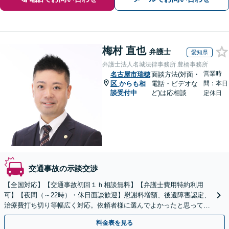
梅村 直也
弁護士
愛知県
弁護士法人名城法律事務所 豊橋事務所
営業時
名古屋市瑞穂
面談方法(対面・
区
からも相
電話・ビデオな
間：本日
談受付中
ど)は応相談
定休日
交通事故の示談交渉
【全国対応】【交通事故初回１ｈ相談無料】【弁護士費用特約利用
可】【夜間（～22時）・休日面談歓迎】慰謝料増額、後遺障害認定、
治療費打ち切り等幅広く対応。依頼者様に選んでよかったと思っても
らえるよう尽力します。ぜひご相談ください。
料金表を見る