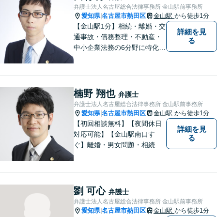
弁護士法人名古屋総合法律事務所 金山駅前事務所
愛知県
名古屋市熱田区
金山駅
から徒歩1分
|
【金山駅1分】相続・離婚・交
詳細を見
通事故・債務整理・不動産・
る
中小企業法務の6分野に特化！
依頼者様の正当な利益の実現
を目指し、日々精進いたしま
す。依頼者様とのコミュニケ
ーションを重視し、情報連携
楠野 翔也
弁護士
を図りながら納得の解決へと
弁護士法人名古屋総合法律事務所 金山駅前事務所
導いてまいります。
愛知県
名古屋市熱田区
金山駅
から徒歩1分
|
【初回相談無料】【夜間休日
詳細を見
対応可能】【金山駅南口す
る
ぐ】離婚・男女問題・相続・
債務整理・不動産分野を得意
としています。是非一度ご相
談ください。
劉 可心
弁護士
弁護士法人名古屋総合法律事務所 金山駅前事務所
愛知県
名古屋市熱田区
金山駅
から徒歩1分
|