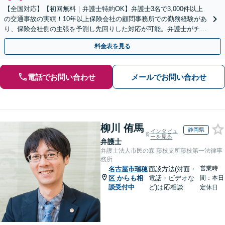
【全国対応】【初回無料｜弁護士特約OK】弁護士3名で3,000件以上
の交通事故の実績！10年以上保険会社の顧問事務所での勤務経験があ
り、保険会社側の主張を予測し先回りした対応が可能。弁護士がチー
ムとなり示談交渉、休業損害、後遺障害等に対応。
料金表を見る
電話でお問い合わせ
メールでお問い合わせ
柳川 侑馬
静岡県
インタビュ
ーを見る
弁護士
弁護士法人市民の森 藤枝支所藤枝第一法律事
務所
営業時
名古屋市瑞穂
面談方法(対面・
区
からも相
電話・ビデオな
間：本日
談受付中
ど)は応相談
定休日