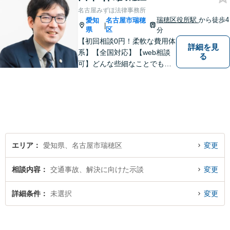
名古屋みずほ法律事務所
瑞穂区役所駅
から徒歩4
愛知
名古屋市瑞穂
|
県
区
分
【初回相談0円！柔軟な費用体
詳細を見
系】【全国対応】【web相談
る
可】どんな些細なことでもお
気軽にご相談ください。イン
ターネット／削除請求や開示
請求、利用規約などのトラブ
ルはお任せ！相続／感情面の
納得感を重視します。
エリア
愛知県、名古屋市瑞穂区
変更
相談内容
交通事故、解決に向けた示談
変更
詳細条件
未選択
変更