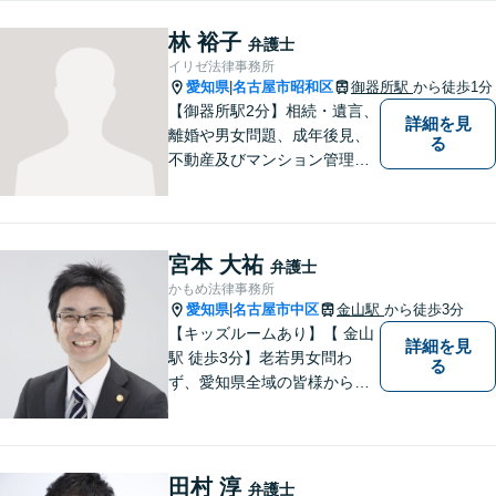
でいます【初回30分相談無
料】【桜山駅より徒歩８分】
林 裕子
弁護士
【駐車場あり】【オンライン
イリゼ法律事務所
相談可】
愛知県
名古屋市昭和区
御器所駅
から徒歩1分
|
【御器所駅2分】相続・遺言、
詳細を見
離婚や男女問題、成年後見、
る
不動産及びマンション管理な
どの分野を得意としておりま
す。 ご相談者様の事情だけで
なく、お気持ちにも寄り添
い、丁寧な説明と迅速な対応
宮本 大祐
弁護士
を心がけております。【完全
かもめ法律事務所
個室】【法テラス利用可】
愛知県
名古屋市中区
金山駅
から徒歩3分
|
【キッズルームあり】【 金山
詳細を見
駅 徒歩3分】老若男女問わ
る
ず、愛知県全域の皆様から愛
される法律事務所を目指して
おります。 お子様連れの方や
ご年配の方も安心してご来所
ください。
田村 淳
弁護士