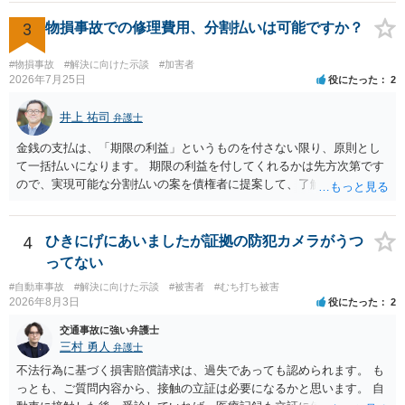
分割払いにしたいとの示談案を提案するのが良いかと思います。威圧
されるのであれば、斡旋、仲裁、民事調停を利用しては如何でしょう
3
物損事故での修理費用、分割払いは可能ですか？
か。ご参考にしてください。
#物損事故
#解決に向けた示談
#加害者
2026年7月25日
役にたった
2
井上 祐司
弁護士
金銭の支払は、「期限の利益」というものを付さない限り、原則とし
て一括払いになります。 期限の利益を付してくれるかは先方次第です
ので、実現可能な分割払いの案を債権者に提案して、了解してもらえ
れば分割払いは可能です。
4
ひきにげにあいましたが証拠の防犯カメラがうつ
ってない
#自動車事故
#解決に向けた示談
#被害者
#むち打ち被害
2026年8月3日
役にたった
2
交通事故に強い弁護士
三村 勇人
弁護士
不法行為に基づく損害賠償請求は、過失であっても認められます。 も
っとも、ご質問内容から、接触の立証は必要になるかと思います。 自