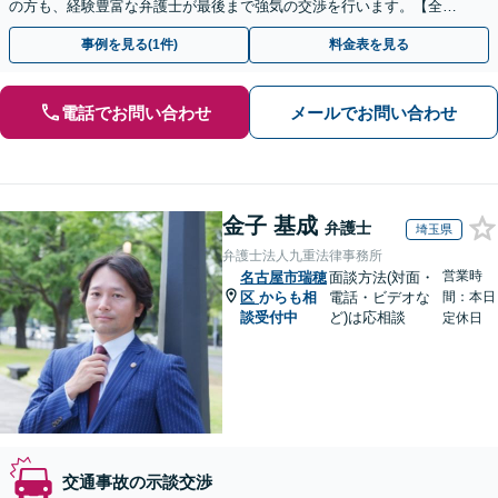
の方も、経験豊富な弁護士が最後まで強気の交渉を行います。【全国
13拠点】お気軽にご相談ください。
事例を見る(1件)
料金表を見る
電話でお問い合わせ
メールでお問い合わせ
金子 基成
弁護士
埼玉県
弁護士法人九重法律事務所
営業時
名古屋市瑞穂
面談方法(対面・
区
からも相
電話・ビデオな
間：本日
談受付中
ど)は応相談
定休日
交通事故の示談交渉