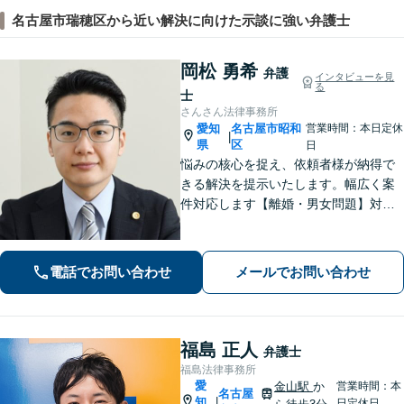
名古屋市瑞穂区から近い解決に向けた示談に強い弁護士
岡松 勇希
弁護
インタビューを見
る
士
さんさん法律事務所
愛知
名古屋市昭和
営業時間：本日定休
|
県
区
日
悩みの核心を捉え、依頼者様が納得で
きる解決を提示いたします。幅広く案
件対応します【離婚・男女問題】対応
実績多数！別居時点で婚姻費用は請求
いただけます【企業法務】安心して事
業展開できるよう、法律家の視点でサ
電話でお問い合わせ
メールでお問い合わせ
ポートします！【御器所駅／桜山駅徒
歩14分】
福島 正人
弁護士
福島法律事務所
愛
金山駅
か
営業時間：本
名古屋
知
|
日定休日