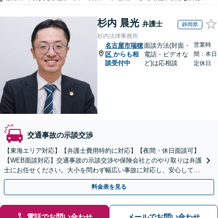
杉内 晨光
弁護士
静岡県
杉内法律事務所
営業時
名古屋市瑞穂
面談方法(対面・
区
からも相
電話・ビデオな
間：本日
談受付中
ど)は応相談
定休日
交通事故の示談交渉
【東海エリア対応】【弁護士費用特約に対応】【夜間・休日面談可】
【WEB面談対応】交通事故の示談交渉や保険会社とのやり取りは弁護
士にお任せください。大小を問わず幅広い事故に対応し、安心して治
療に専念できるようサポートいたします。
料金表を見る
電話でお問い合わせ
メールでお問い合わせ