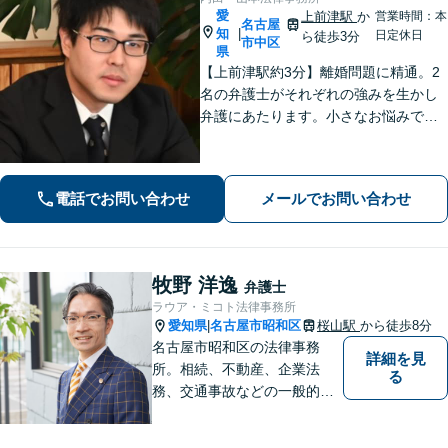
愛
上前津駅
か
営業時間：本
名古屋
知
|
日定休日
ら徒歩3分
市中区
県
【上前津駅約3分】離婚問題に精通。2
名の弁護士がそれぞれの強みを生かし
弁護にあたります。小さなお悩みで
も、まずは気軽にご相談ください。納
得のいく解決のため、最大限のアドバ
イスを行います！【初回相談無料】
電話でお問い合わせ
メールでお問い合わせ
牧野 洋逸
弁護士
ラウア・ミコト法律事務所
愛知県
名古屋市昭和区
桜山駅
から徒歩8分
|
名古屋市昭和区の法律事務
詳細を見
所。相続、不動産、企業法
る
務、交通事故などの一般的な
法律相談はもちろん、スポー
ツ法務にも積極的に取り組ん