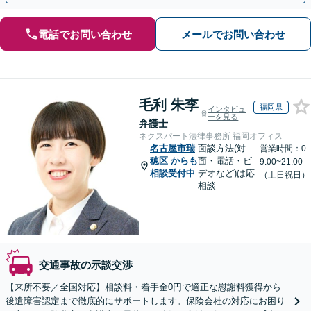
電話でお問い合わせ
メールでお問い合わせ
毛利 朱李
福岡県
インタビュ
ーを見る
弁護士
ネクスパート法律事務所 福岡オフィス
名古屋市瑞
面談方法(対
営業時間：0
穂区
からも
面・電話・ビ
9:00~21:00
相談受付中
デオなど)は応
（土日祝日）
相談
交通事故の示談交渉
【来所不要／全国対応】相談料・着手金0円で適正な慰謝料獲得から
後遺障害認定まで徹底的にサポートします。保険会社の対応にお困り