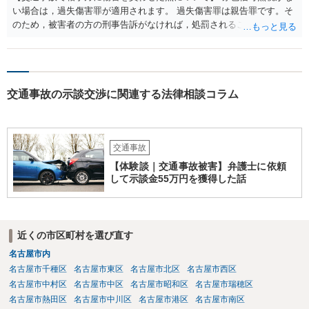
い場合は，過失傷害罪が適用されます。 過失傷害罪は親告罪です。そ
のため，被害者の方の刑事告訴がなければ，処罰されることはありま
せん。 ということは，「悪い方向にはしたくない」との被害者の方で
あれば，示談が成立すれば告訴をすることはないと思います。 したが
いまして，被害者との示談を優先し，これにより告訴がない状態とす
れば，刑事処分を受けることはなくなります。 一方，赤色信号無視が
交通事故の示談交渉に関連する法律相談コラム
あった場合は，少し複雑になります。 単純に過失傷害罪と判断される
のであれば，赤色信号無視がない場合と同じで，親告罪となります
（結論は上記と同じです。）。 ただ，赤信号無視（といっても，本件
では殊更無視にはなりません。看過です）は過失の中でも重大なもの
交通事故
ですから，重過失致傷罪が成立すると判断される場合もあり得ると思
います。重過失致傷罪は親告罪ではありません。 もっとも，自転車よ
【体験談｜交通事故被害】弁護士に依頼
り重い自動車の場合には，過失運転致傷罪であっても，「傷害が軽い
して示談金55万円を獲得した話
場合には，情状により，その刑を免除することができる」との規定が
あります。したがいまして，不起訴にされる可能性が大きくなるので
す。 そうすると自転車でも同様に考えられ，２週間の怪我であれば，
被害者の意思により不起訴につながる可能性が大きくなるでしょう。
近くの市区町村を選び直す
やはり示談交渉は大事になると思います。
名古屋市内
名古屋市千種区
名古屋市東区
名古屋市北区
名古屋市西区
名古屋市中村区
名古屋市中区
名古屋市昭和区
名古屋市瑞穂区
名古屋市熱田区
名古屋市中川区
名古屋市港区
名古屋市南区