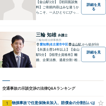
【金山駅1分】【初回面談無
詳細を見
料】ご依頼内容はみな違うか
る
らこそ、一人ひとりにぴった
りの解決を大切にしていま
す。 あなたにとって一番良い
結果を一緒に目指してまいり
ます。誰にも話せず抱えてき
三輪 知雄
弁護士
た不安を、どうぞお聞かせく
三輪知雄法律事務所
ださい。【電話・WEB相談も
愛知県
名古屋市中区
金山駅
から徒歩5分
|
対応可能】
【弁護士歴14年以上】【金山
詳細を見
駅5分】【税理士資格有】離
る
婚、企業法務、遺産分割･相続
税、立ち退き、税務調査対応
OK！税理士資格を持つ弁護士
が法律・税金問題を一括して
解決。【公式LINE】連絡も便
利！お気軽にご相談くださ
交通事故の示談交渉の法律Q&Aランキング
い！
1
物損事故で任意保険未加入、賠償金の分割払いは