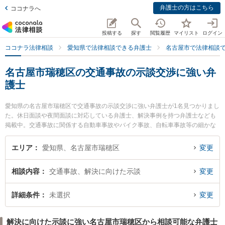
弁護士の方はこちら
ココナラへ
投稿する
探す
閲覧履歴
マイリスト
ログイン
ココナラ法律相談
愛知県で法律相談できる弁護士
名古屋市で法律相談
名古屋市瑞穂区の交通事故の示談交渉に強い弁
護士
愛知県の名古屋市瑞穂区で交通事故の示談交渉に強い弁護士が1名見つかりまし
た。休日面談や夜間面談に対応している弁護士、解決事例を持つ弁護士なども
掲載中。交通事故に関係する自動車事故やバイク事故、自転車事故等の細かな
分野での絞り込み検索もでき便利です。特に名古屋みずほ法律事務所の田本 伸
雄弁護士のプロフィール情報や弁護士費用、強みなどが注目されています。
エリア
愛知県、名古屋市瑞穂区
変更
『名古屋市瑞穂区で土日や夜間に発生した交通事故の示談交渉のトラブルを今
すぐに弁護士に相談したい』『交通事故の示談交渉のトラブル解決の実績豊富
相談内容
交通事故、解決に向けた示談
変更
な近くの弁護士を検索したい』『初回相談無料で交通事故の示談交渉を法律相
談できる名古屋市瑞穂区内の弁護士に相談予約したい』などでお困りの相談者
さんにおすすめです。
詳細条件
未選択
変更
解決に向けた示談に強い名古屋市瑞穂区から相談可能な弁護士