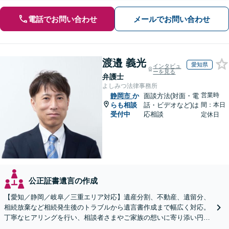
電話でお問い合わせ
メールでお問い合わせ
渡邉 義光
愛知県
インタビュ
ーを見る
弁護士
よしみつ法律事務所
営業時
静岡市
か
面談方法(対面・電
らも相談
話・ビデオなど)は
間：本日
受付中
応相談
定休日
公正証書遺言の作成
【愛知／静岡／岐阜／三重エリア対応】遺産分割、不動産、遺留分、
相続放棄など相続発生後のトラブルから遺言書作成まで幅広く対応。
丁寧なヒアリングを行い、相談者さまやご家族の想いに寄り添い円滑
な解決へ導きます【オンライン面談OK】【休日相談可】