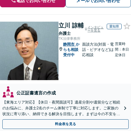
電話でお問い合わせ
メールでお問い合わせ
立川 諒輔
愛知県
インタビュ
ーを見る
弁護士
TK法律事務所
営業時
静岡市
か
面談方法(対面・電
らも相談
話・ビデオなど)は
間：本日
受付中
応相談
定休日
公正証書遺言の作成
【東海エリア対応】【休日・夜間面談可】遺産分割や遺留分など相続
のお悩みに、弁護士2名のチーム体制で丁寧に対応します。ご家族の
状況に寄り添い、納得できる解決を目指します。まずは今の不安をお
聞かせください【メール・WEB相談可】
料金表を見る