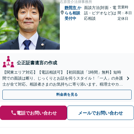
石原晋介法律事務所
営業時
静岡市
か
面談方法(対面・電
らも相談
話・ビデオなど)は
間：本日
受付中
応相談
定休日
公正証書遺言の作成
【関東エリア対応】【電話相談可】【初回面談「1時間」無料】短時
間での面談は断り、じっくりとお話を伺うスタイル！「一人」の弁護
士が全て対応。相談者さまのお気持ちに寄り添います。税理士やカウ
ンセラーと連携し、生前対策のご相談も
料金表を見る
電話でお問い合わせ
メールでお問い合わせ