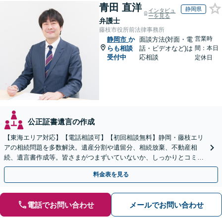
青田 直洋
静岡県
インタビュ
ーを見る
弁護士
藤枝市役所前法律事務所
営業時
静岡市
か
面談方法(対面・電
らも相談
話・ビデオなど)は
間：本日
受付中
応相談
定休日
公正証書遺言の作成
【東海エリア対応】【電話相談可】【初回相談無料】静岡・藤枝エリ
アの相続問題を多数解決。遺産分割や遺留分、相続放棄、不動産相
続、遺言書作成等。皆さまがつまずいていないか、しっかりとコミュ
ニケーションを取りながらお話を進めます【休日夜間相談可】
料金表を見る
電話でお問い合わせ
メールでお問い合わせ