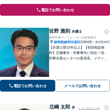
電話でお問い合わせ
佐野 雅則
弁護士
静岡刑事ディフェンダー法律事務所
静岡県
静岡市葵区
営業時間：本日定休日
|
【弁護士歴15年以上】【初回相談無
料】労働事件・刑事事件に特化！現・
刑事弁護センターの委員長。メディア
掲載案件多数！豊富な経験を活かし早
期釈放を目指します【労働・雇用】依
頼者さま目線のサポートを心がけま
す。地域密着型の法律事務所
電話でお問い合わせ
メールでお問い合わせ
北嶋 太郎
弁
インタビューを