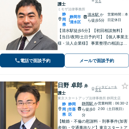
見る
護士
ミモザ法律事務所
静
清水駅
か
営業時間：本
静岡市
岡
|
日定休日
ら徒歩5分
清水区
県
【清水駅徒歩5分】【初回相談無料】
【当日/夜間/土日予約可】【個人事業主
様・法人企業様】 事業整理の相談はお
任せください。離婚・親権・養育費・
不倫慰謝料・交通事故・借金・刑事事
電話で面談予約
メールで面談予約
件・賃貸トラブルなど身近な法律問題
はお気軽にご相談ください。
日野 卓郎
弁
インタビューを
見る
護士
東京スタートアップ法律事務所 静岡支店
静岡駅
か
営業時間：06:30~2
静
静岡
2:00（土日祝日）
岡
市葵
ら徒歩0
|
県
区
分
【離婚・不倫の慰謝料・刑事事件(加害
者側)・交通事故など】東京スタートア