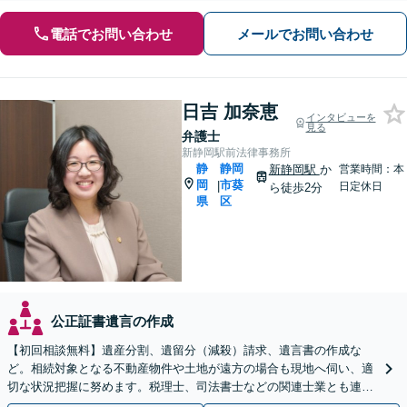
電話でお問い合わせ
メールでお問い合わせ
日吉 加奈恵
インタビューを
見る
弁護士
新静岡駅前法律事務所
静
静岡
新静岡駅
か
営業時間：本
岡
市葵
|
日定休日
ら徒歩2分
県
区
公正証書遺言の作成
【初回相談無料】遺産分割、遺留分（減殺）請求、遺言書の作成な
ど。相続対象となる不動産物件や土地が遠方の場合も現地へ伺い、適
切な状況把握に努めます。税理士、司法書士などの関連士業とも連携
しワンストップで対応します【新静岡駅直結】