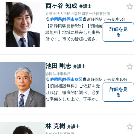
ください。
西ヶ谷 知成
弁護士
弁護士法人市民の森静岡第一法律事務所
静岡県
静岡市葵区
新静岡駅
から徒歩5分
|
【新静岡駅徒歩5分】【初回面
詳細を見
談無料】地域に根差した事務
る
所です。市民の皆様に愛され
る事務所を目指しています。
【法テラス利用可能】【当日
／夜間／休日対応可能】お気
池田 剛志
軽にご連絡ください。
弁護士
静岡法律事務所
静岡県
静岡市葵区
新静岡駅
から徒歩10分
|
【初回相談無料】ご依頼を受
詳細を見
ければ、徹底的に調べ、必要
る
な準備をした上で、丁寧かつ
誠実に事件に取り組むことを
心がけています。特に、医療
事故、労災事故、交通事故等
林 克樹
の損害賠償請求事件、相続・
弁護士
離婚、破産・個人再生等は、