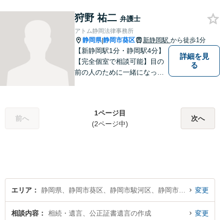
約・商取引・債権回収・事業
狩野 祐二
整理など企業に関わる問題を
弁護士
幅広く取り扱っております。
アトム静岡法律事務所
どうぞお気軽にご相談くださ
静岡県
静岡市葵区
新静岡駅
から徒歩1分
|
い。
【新静岡駅1分・静岡駅4分】
詳細を見
【完全個室で相談可能】目の
る
前の人のために一緒になって
考え、本気で活動することを
やりがいに日々の弁護士業務
に励んでいます。 依頼者様と
1ページ目
のコミュニケーションを尊重
前へ
次へ
(2ページ中)
し、常に最善を尽くすことを
お約束します。 ぜひご相談く
ださい。
エリア
静岡県、静岡市葵区、静岡市駿河区、静岡市清水区
変更
相談内容
相続・遺言、公正証書遺言の作成
変更