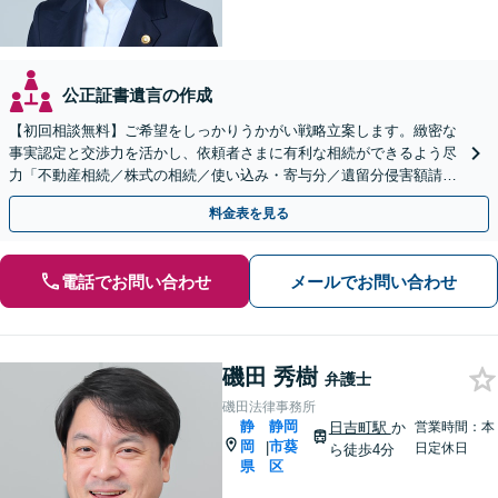
公正証書遺言の作成
【初回相談無料】ご希望をしっかりうかがい戦略立案します。緻密な
事実認定と交渉力を活かし、依頼者さまに有利な相続ができるよう尽
力「不動産相続／株式の相続／使い込み・寄与分／遺留分侵害額請求
／相続放棄／生前贈与／事業承継」【休日・夜間相談可】
料金表を見る
電話でお問い合わせ
メールでお問い合わせ
磯田 秀樹
弁護士
磯田法律事務所
静
静岡
日吉町駅
か
営業時間：本
岡
市葵
|
日定休日
ら徒歩4分
県
区