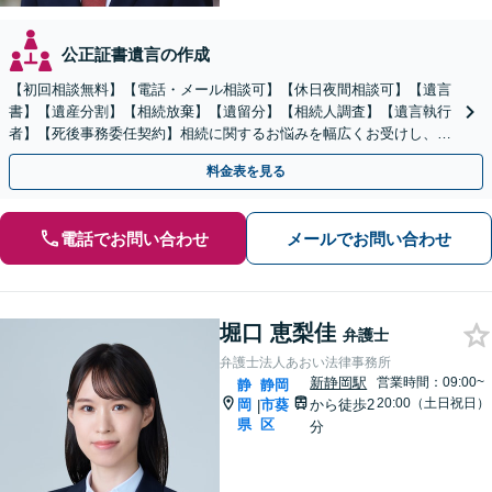
公正証書遺言の作成
【初回相談無料】【電話・メール相談可】【休日夜間相談可】【遺言
書】【遺産分割】【相続放棄】【遺留分】【相続人調査】【遺言執行
者】【死後事務委任契約】相続に関するお悩みを幅広くお受けし、納
得できる相続の実現を目指します
料金表を見る
電話でお問い合わせ
メールでお問い合わせ
堀口 恵梨佳
弁護士
弁護士法人あおい法律事務所
新静岡駅
営業時間：09:00~
静
静岡
20:00（土日祝日）
岡
市葵
から徒歩2
|
県
区
分