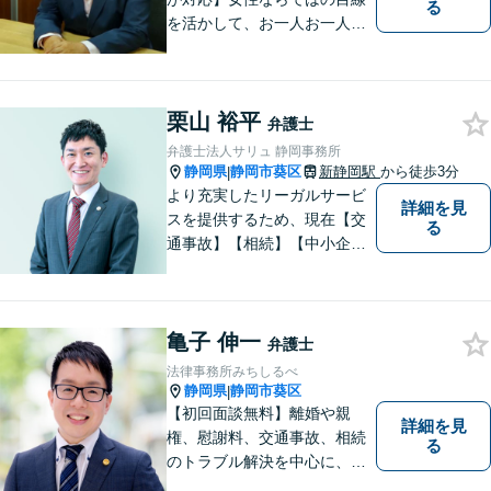
る
を活かして、お一人お一人の
ご相談に対して地道に誠実に
応え、依頼者様のお悩み解決
に尽力いたします。お話をじ
栗山 裕平
っくり聞かせていただきま
弁護士
す。法律面・精神面の両方か
弁護士法人サリュ 静岡事務所
らサポートいたします。
静岡県
静岡市葵区
新静岡駅
から徒歩3分
|
より充実したリーガルサービ
詳細を見
スを提供するため、現在【交
る
通事故】【相続】【中小企業
法務】の３分野を中心にご依
頼をお引き受けしています。
大阪・東京・名古屋など大都
亀子 伸一
市での豊富な弁護士経験と多
弁護士
数の解決実績がございます。
法律事務所みちしるべ
静岡県
静岡市葵区
|
【初回面談無料】離婚や親
詳細を見
権、慰謝料、交通事故、相続
る
のトラブル解決を中心に、一
人ひとりの「よりよい解決」