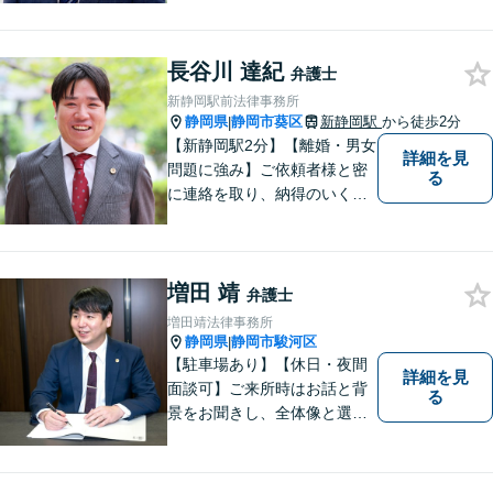
を一緒に考え、力を尽くす弁
護士です。遺言書などのご相
談も、お任せください。【静
長谷川 達紀
弁護士
岡市の弁護士】
新静岡駅前法律事務所
静岡県
静岡市葵区
新静岡駅
から徒歩2分
|
【新静岡駅2分】【離婚・男女
詳細を見
問題に強み】ご依頼者様と密
る
に連絡を取り、納得のいく解
決へと導きます。法的トラブ
ルは非常に辛いものですの
で、精神面のサポートも積極
増田 靖
的に行っております。お困り
弁護士
でしたら、お気軽にご相談く
増田靖法律事務所
ださい！
静岡県
静岡市駿河区
|
【駐車場あり】【休日・夜間
詳細を見
面談可】ご来所時はお話と背
る
景をお聞きし、全体像と選択
肢が見えた上で、ご本人が納
得いくようお伝えするよう努
めています。お気軽にご相談