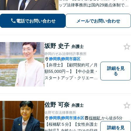
ップ法律事務所は国内29拠点体制で全
国対応！【ご自宅からの電話相談にも
対応(法律相談は完全予約制)】各分野で
電話でお問い合わせ
メールでお問い合わせ
専門性の高い弁護士が寄り添い解決を
サポートします。
坂野 史子
弁護士
静岡のぞみ法律特許事務所
静岡県
静岡市葵区
|
【弁理士】【顧問契約可／月
詳細を見
額55,000円～】【中小企業・
る
スタートアップ・クリエータ
ー支援】契約書チェックや知
的財産権に関する企業法務サ
ポート。「特許、意匠、商
標、著作権、不正競争防止法
佐野 可奈
弁護士
の専門知識・経験豊富」「リ
佐野可奈法律事務所
ーガルフォースの高精度契約
静岡県
静岡市清水区
桜橋駅
から徒歩5分
|
書チェック」
【桜橋駅５分】【女性弁護士
詳細を見
が対応】女性ならではの目線