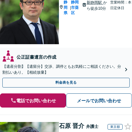
静
静岡
新静岡駅
か
営業時間：本
岡
市葵
|
日定休日
ら徒歩10分
県
区
公正証書遺言の作成
【遺産分割】【遺留分】交渉、調停ともお気軽にご相談ください。分
割払いあり。【相続放棄】
料金表を見る
電話でお問い合わせ
メールでお問い合わせ
石原 晋介
弁護士
東京都