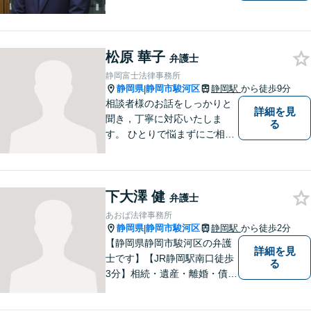
談も承っています！担当させ
て頂いた依頼者様に、「会え
て良かった」と納得していた
松原 華子
だける最善の解決を目指しま
弁護士
す。【ウェブ予約システムで
静岡富士法律事務所
迅速な対応】
静岡県
静岡市駿河区
静岡駅
から徒歩9分
|
相談者様のお話をしっかりと
詳細を見
聞き，丁寧に対応いたしま
る
す。 ひとりで悩まずにご相談
ください。
下大澤 健
弁護士
あおば法律事務所
静岡県
静岡市駿河区
静岡駅
から徒歩2分
|
【静岡県静岡市駿河区の弁護
詳細を見
士です】【JR静岡駅南口徒歩
る
3分】相続・遺産・離婚・債務
整理・交通事故・不動産取引
などの個人に関わる問題や契