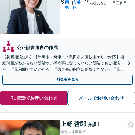
岡
市葵
|
日定休日
ら徒歩5分
県
区
公正証書遺言の作成
【初回相談無料】【静岡市／焼津市／島田市／藤枝市エリア対応】相
続財産がわからない段階や、揉め事になっていない段階でもご相談
を！「兄弟間で争いがある」「遺言書の内容に納得できない」「兄弟
による使い込みがあるのではないか」など幅広いお悩みに対応
料金表を見る
電話でお問い合わせ
メールでお問い合わせ
上野 哲郎
弁護士
静岡法律事務所