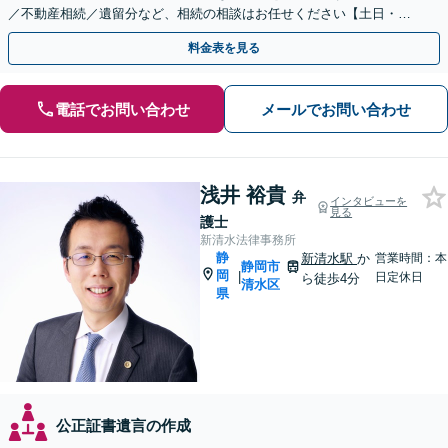
／不動産相続／遺留分など、相続の相談はお任せください【土日・夜
間相談可】登記・税の申告などアフターフォローも対応
料金表を見る
電話でお問い合わせ
メールでお問い合わせ
浅井 裕貴
弁
インタビューを
見る
護士
新清水法律事務所
静
新清水駅
か
営業時間：本
静岡市
岡
|
日定休日
ら徒歩4分
清水区
県
公正証書遺言の作成