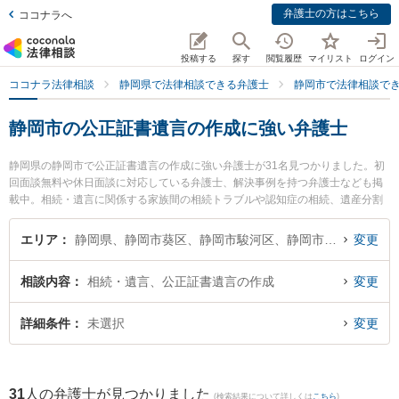
弁護士の方はこちら
ココナラへ
投稿する
探す
閲覧履歴
マイリスト
ログイン
ココナラ法律相談
静岡県で法律相談できる弁護士
静岡市で法律相談で
静岡市の公正証書遺言の作成に強い弁護士
静岡県の静岡市で公正証書遺言の作成に強い弁護士が31名見つかりました。初
回面談無料や休日面談に対応している弁護士、解決事例を持つ弁護士なども掲
載中。相続・遺言に関係する家族間の相続トラブルや認知症の相続、遺産分割
等の細かな分野での絞り込み検索もでき便利です。特に弁護士法人ましろ総合
法律事務所の青木 皓平弁護士や弁護士法人GoDo 静岡合同法律事務所の守屋 典
エリア
静岡県、静岡市葵区、静岡市駿河区、静岡市清水区
変更
弁護士、新静岡駅前法律事務所の日吉 加奈恵弁護士のプロフィール情報や弁護
士費用、強みなどが注目されています。『静岡市で土日や夜間に発生した公正
相談内容
相続・遺言、公正証書遺言の作成
変更
証書遺言の作成のトラブルを今すぐに弁護士に相談したい』『公正証書遺言の
作成のトラブル解決の実績豊富な近くの弁護士を検索したい』『初回相談無料
で公正証書遺言の作成を法律相談できる静岡市内の弁護士に相談予約したい』
詳細条件
未選択
変更
などでお困りの相談者さんにおすすめです。
31
人の弁護士が見つかりました
(検索結果について詳しくは
こちら
)