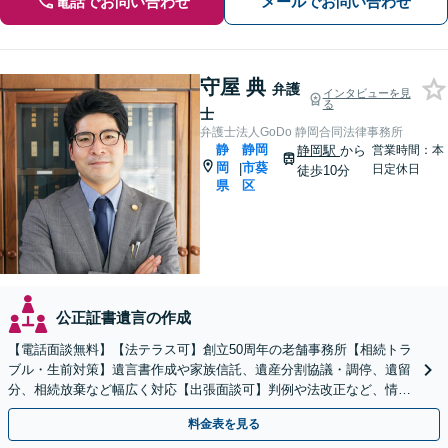
電話でお問い合わせ
メールでお問い合わせ
守屋 典
弁護
インタビューを見
る
士
弁護士法人GoDo 静岡合同法律事務所
静
静岡
静岡駅
から
営業時間：本
岡
市葵
|
日定休日
徒歩10分
県
区
公正証書遺言の作成
【電話面談無料】【法テラス可】創立50周年の老舗事務所【相続トラ
ブル・生前対策】遺言書作成や家族信託、遺産分割協議・調停、遺留
分、相続放棄など幅広く対応【出張面談可】判例や法改正など、情報
を収集し、適切な解決策を提案【静岡駅10分】
料金表を見る