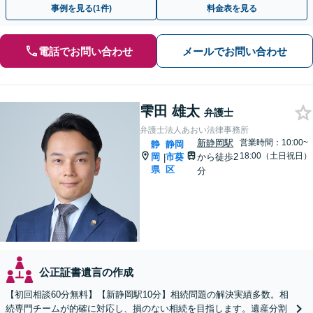
事例を見る(1件)
料金表を見る
電話でお問い合わせ
メールでお問い合わせ
雫田 雄太
弁護士
弁護士法人あおい法律事務所
新静岡駅
営業時間：10:00~
静
静岡
18:00（土日祝日）
岡
市葵
から徒歩2
|
県
区
分
公正証書遺言の作成
【初回相談60分無料】【新静岡駅10分】相続問題の解決実績多数。相
続専門チームが的確に対応し、損のない相続を目指します。遺産分割