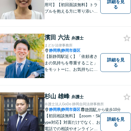
詳細を見
用可】【初回面談無料】トラ
る
ブルを抱える方に寄り添い、
その方に合った法的サービス
を提供します。お気軽にご相
談ください。
濱田 六法
弁護士
まどか法律事務所
静岡県
静岡市葵区
|
【新静岡駅近く】「依頼者さ
詳細を見
まの気持ちを尊重すること」
る
をモットーに、お気持ちに寄
り添い対応いたします【離
婚・男女問題】離婚調停／養
育費／財産分与などのお悩み
ご相談ください【交通事故】
杉山 雄峰
弁護士
豊富な経験と実績で早期に解
弁護士法人GoDo 静岡合同法律事務所
決
静岡県
静岡市葵区
静岡駅
から徒歩10分
|
【初回相談無料】【zoom・Sk
詳細を見
ype対応】対面だけでなく、お
る
電話での相談やオンライン相