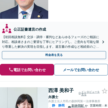
公正証書遺言の作成
【初回相談無料】交渉・調停・審判などあらゆるフェーズのご相談に
対応。相談者さまのご要望を丁寧にヒアリングし、ご意向を可能な限
り尊重した解決の実現を目指します。遺言書の作成など相続前のご相
談もお任せください【完全個室で対応】
料金表を見る
電話でお問い合わせ
メールでお問い合わせ
西澤 美和子
インタビューを
見る
弁護士
弁護士法人市民の森静岡第一法律事務所
静
静岡
新静岡駅
か
営業時間：本