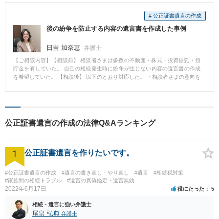
# 公正証書遺言の作成
後の紛争を防止する内容の遺言書を作成した事例
日吉 加奈恵
弁護士
【ご相談内容】【相談前】 相談者さまは多数の不動産・株式・投資信託・預
貯金を有していた。 自己の相続発生時に紛争が生じない内容の遺言書の作成
を希望していた。 【相談後】 以下のとおり対応した。 ・相談者さまの意向を
確認し、できる限り遺留分侵害が生じない内容となるよう調整した。 ・他の
相続人から特別受益の主張がなされる可能性があったため、持ち戻し免除の
意思表示を行った。 ・遺言執行者を弁護士と指定し、遺言執行においても紛
争を生じさせないようにした。 ・遺言無効の主張を可及的に防止するため公
正証書遺言とし、また、公正証書作成時の証人は弁護士が務めたため、証人
公正証書遺言の作成の法律Q&Aランキング
を探す手間を省くことができた。 【先生のコメント】 まず、法的に有効な遺
言書を作成することが必須となります。 民法に遺言の要式が定められている
ことから、要式をひとつでも欠いている場合、遺言は無効となってしまいま
1
す。 次に、遺言の内容を具体的かつ明確にすることが大事です。 解釈に疑義
公正証書遺言を作りたいです。
を生じる内容ですと、せっかく有効な遺言書を作成したにもかかわらず、相
続人間でトラブルが生じるおそれがあります。 さらに、遺言の内容にも気を
#公正証書遺言の作成
#遺言の書き直し・やり直し
#遺言
#相続税対策
付けなければいけません。 特に遺留分侵害が生じるリスクは考慮する必要が
#家族間の相続トラブル
#遺言の真偽鑑定・遺言無効
あり、遺留分侵害が生じない遺言とする、遺留分侵害が生じてしまう場合に
2022年6月17日
役にたった
5
は、持ち戻し免除の意思表示を行うなどして、遺留分に関する争点を少なく
するなどの配慮が必要です。 遺言の内容に関しては、法的な知識を有する弁
相続・遺言に強い弁護士
護士でなければ気付かない事項も多々あります。 なお、遺言書の作成を弁護
尾畠 弘典
弁護士
士に依頼すると、その弁護士が公正証書作成時の証人や遺言執行者を務めて