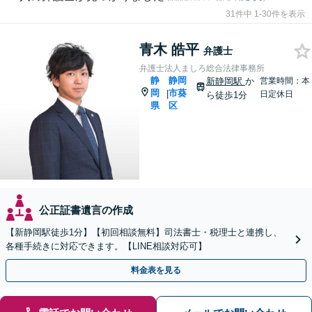
31件中 1-30件を表示
青木 皓平
弁護士
弁護士法人ましろ総合法律事務所
静
静岡
新静岡駅
か
営業時間：本
岡
市葵
|
日定休日
ら徒歩1分
県
区
公正証書遺言の作成
【新静岡駅徒歩1分】【初回相談無料】司法書士・税理士と連携し、
各種手続きに対応できます。【LINE相談対応可】
料金表を見る