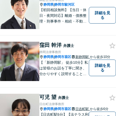
林総合法律事務所
私が力を注ぎ、得意としてい
静岡県
静岡市駿河区
|
る分野です。
【初回相談無料】【当日・休
詳細を見
日・夜間対応】離婚・債務整
る
理・刑事事件・相続・不動産
問題・交通事故等、多数の解
決実績あり。お悩みに真摯に
向き合うことを心がけていま
す。法人・個人事業主の事業
窪田 幹洋
弁護士
再建・債務整理の問題解決に
静岡法律事務所
自信があります。
静岡県
静岡市葵区
新静岡駅
から徒歩10分
|
【「新静岡駅」 徒歩10分】私
詳細を見
は皆様のお話を丁寧に聞き、
る
分かりやすく説明することを
心がけています。 不安や疑問
を解消し、より良い紛争解決
に向けて全力でサポートしま
可児 望
す。 どんな些細なことでも結
弁護士
構ですので、お気軽にご相談
日出町法律事務所
ください。
静岡県
静岡市葵区
日吉町駅
から徒歩6分
|
【日吉町駅6分】【法テラス利