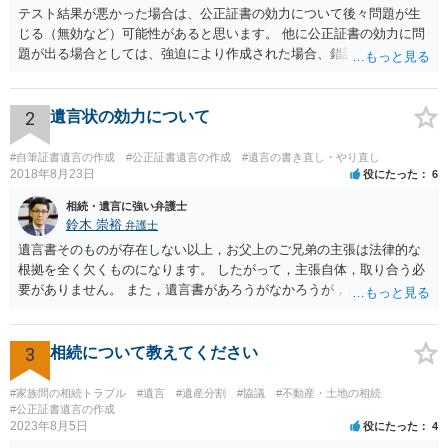
テスト結果が悪かった場合は、公正証書の効力について後々問題が生
もらえることもあります。
じる（無効など）可能性があると思います。 他に公正証書の効力に問
題が出る場合としては、強迫により作成された場合、錯誤（勘違い）
の場合などがあります。 遺言の対象となる財産の多寡などにもよりま
すが、弁護士に作成を依頼する場合は、１０～数十万円程度になるケ
ースが多いと思います。 報酬体系は、弁護士ごとに異なりますので一
2
遺言状の効力について
律の基準はありません。
#自筆証書遺言の作成
#公正証書遺言の作成
#遺言の書き直し・やり直し
2018年8月23日
役にたった
6
相続・遺言に強い弁護士
鈴木 崇裕
弁護士
遺言書そのものが存在しない以上，お父上のご兄弟の主張は法律的な
根拠を全く欠くものになります。 したがって，主張自体，取り合う必
要がありません。 また，遺言書があろうがなかろうが，お父上のご兄
弟と面会しなければならない義務はもともとありません。 峰岸先生の
ご回答にもありますが， 代理人弁護士をたてて，その弁護士から相手
方に対して， ・相続に関する主張は法的根拠がなく，一切応じないこ
3
相続について教えてください
と ・今後一切の連絡をしてこないでほしいこと ・連絡を継続してくる
ようであれば警察への通報や法的措置も辞さないこと などを記載した
#家族間の相続トラブル
#遺言
#遺産分割
#協議
#不動産・土地の相続
書面を発送してもらうことがよろしいように思います。
#公正証書遺言の作成
2023年8月5日
役にたった
4