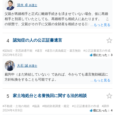
清水 卓
弁護士
父親が再婚相手と正式に離婚手続きを済ませていない場合、仮に再婚
相手と別居していたとしても、再婚相手も相続人にあたります。 こ
の状態で、父親がその子に父親の全財産を相続させる旨の公正証書遺
言を残した場合、一旦は子が父親の全財産を相続することになります
が、再婚相手の遺留分を侵害しているため、再婚相手から相続人
（子）に対して遺留分侵害額請求権が行使される可能性があります。
4
認知症の人の公正証書遺言
お悩みのようであれば、問題の当事者であるお父様本人がお住まい
の地域等の弁護士に直接相談してみるのが望ましいように思います。
#認知症・意思疎通不能
#遺言
#遺言の真偽鑑定・遺言無効
#公正証書遺言の作成
【参考】民法 （遺留分侵害額の請求） 第千四十六条 遺留分権利者及
2023年6月2日
役にたった
3
びその承継人は、受遺者（特定財産承継遺言により財産を承継し又は
相続分の指定を受けた相続人を含む。以下この章において同じ。）又
大石 誠
弁護士
は受贈者に対し、遺留分侵害額に相当する金銭の支払を請求すること
裁判中（まだ終結していない）であれば、今からでも遺言無効確認に
ができる。
方針転換をすることも可能ですよ。
5
家土地処分と名誉挽回に関する法的相談
#不動産・土地の相続
#協議
#相続財産調査・鑑定
#公正証書遺言の作成
#調停
2024年4月9日
役にたった
4