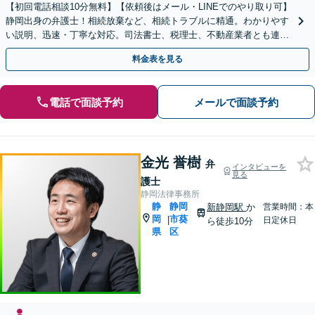
【初回電話相談10分無料】【依頼後はメール・LINEでのやり取り可】
静岡出身の弁護士！相続放棄など、相続トラブルに精通。わかりやす
い説明、迅速・丁寧な対応。司法書士、税理士、不動産業者とも連携
し、遺産相続をトータルサポート【完全個室相談】
料金表を見る
電話で面談予約
メールで面談予約
金光 誉樹
弁
インタビューを
見る
護士
静岡法律事務所
静
静岡
新静岡駅
か
営業時間：本
岡
市葵
|
日定休日
ら徒歩10分
県
区