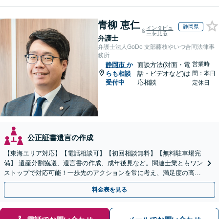
青柳 恵仁
静岡県
インタビュ
ーを見る
弁護士
弁護士法人GoDo 支部藤枝やいづ合同法律事
務所
営業時
静岡市
か
面談方法(対面・電
らも相談
話・ビデオなど)は
間：本日
受付中
応相談
定休日
公正証書遺言の作成
【東海エリア対応】【電話相談可】【初回相談無料】【無料駐車場完
備】 遺産分割協議、遺言書の作成、成年後見など。関連士業ともワン
ストップで対応可能！一歩先のアクションを常に考え、満足度の高い
解決を目指します
料金表を見る