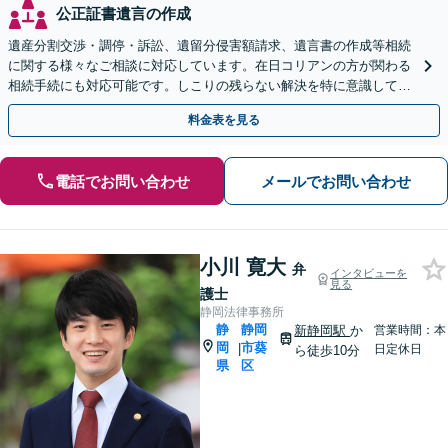
公正証書遺言の作成
遺産分割交渉・調停・訴訟、遺留分侵害額請求、遺言書の作成等相続
に関する様々なご相談に対応しています。在日コリアンの方が関わる
相続手続にも対応可能です。しこりの残らない解決を特に意識してい
ます。【新静岡駅10分】
料金表を見る
電話でお問い合わせ
メールでお問い合わせ
小川 寛大
弁
インタビューを
見る
護士
静岡法律事務所
静
静岡
新静岡駅
か
営業時間：本
岡
市葵
|
日定休日
ら徒歩10分
県
区