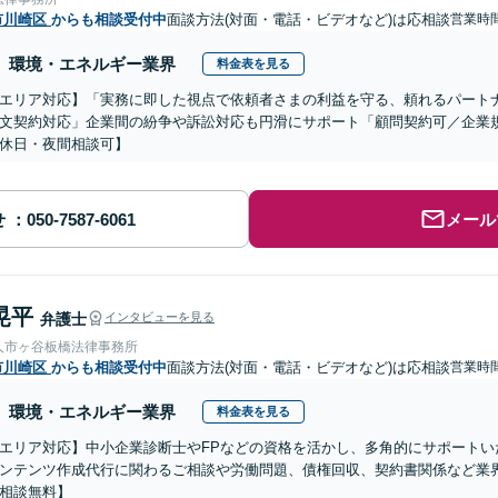
市川崎区
からも相談受付中
面談方法(対面・電話・ビデオなど)は応相談
営業時間
環境・エネルギー業界
料金表を見る
エリア対応】「実務に即した視点で依頼者さまの利益を守る、頼れるパート
文契約対応」企業間の紛争や訴訟対応も円滑にサポート「顧問契約可／企業
休日・夜間相談可】
せ
メール
晃平
弁護士
インタビューを見る
人市ヶ谷板橋法律事務所
市川崎区
からも相談受付中
面談方法(対面・電話・ビデオなど)は応相談
営業時
環境・エネルギー業界
料金表を見る
エリア対応】中小企業診断士やFPなどの資格を活かし、多角的にサポートい
ンテンツ作成代行に関わるご相談や労働問題、債権回収、契約書関係など業
相談無料】