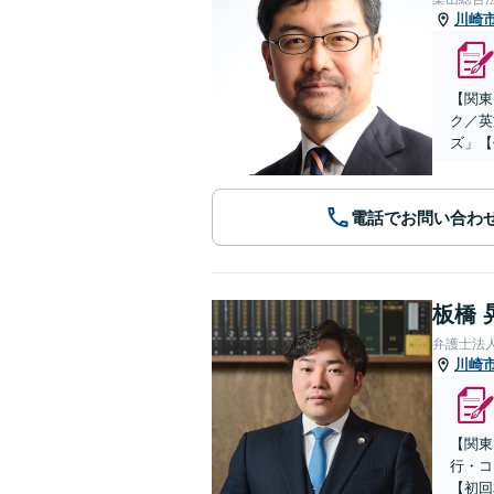
川崎
【関東
ク／英
ズ」【
電話でお問い合わ
板橋 
弁護士法
川崎
【関東
行・コ
【初回