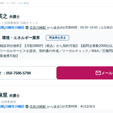
結果について詳しくは
こちら
)
英之
弁護士
スト法律事務所 川崎オフィス
川県
川崎市川崎区
京急川崎駅
から徒歩4分
営業時間：09:30~18:00（土日祝
|
環境・エネルギー業界
料金表を見る
相談30分無料】【月額3980円（税込）から契約可能】【顧問企業数2000
リーガルサービスを提供。契約書の作成／リーガルチェック／M&A／労働問
業連携可能】
せ
メール
麻里
弁護士
さ法律事務所
川県
川崎市川崎区
京急川崎駅
から徒歩1分
営業時間：本日定休日
|