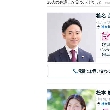
25
人の弁護士が見つかりました
(検索
椎名 
ベリーベ
神奈
【初回
ベルな
【他士
電話でお問い合わ
松本 
川崎つば
神奈