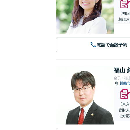
【初回
頼はお
電話で面談予約
福山 
金子・福
川崎
【東京
管財人
に対応