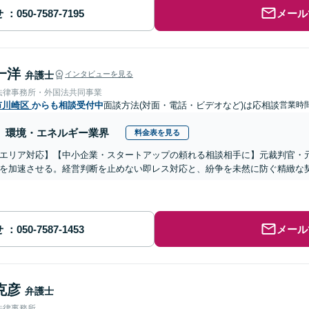
せ
メール
一洋
弁護士
インタビューを見る
法律事務所・外国法共同事業
市川崎区
からも相談受付中
面談方法(対面・電話・ビデオなど)は応相談
営業時
環境・エネルギー業界
料金表を見る
エリア対応】【中小企業・スタートアップの頼れる相談相手に】元裁判官・
を加速させる。経営判断を止めない即レス対応と、紛争を未然に防ぐ精緻な契
せ
メール
克彦
弁護士
法律事務所