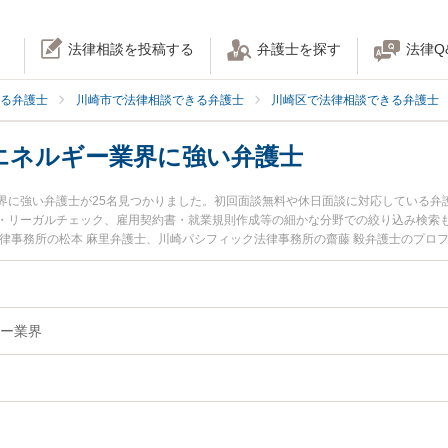
法律相談を投稿する
弁護士を探す
法律Q
る弁護士
川崎市で法律相談できる弁護士
川崎区で法律相談できる弁護士
エネルギー業界に強い弁護士
界に強い弁護士が25名見つかりました。初回面談無料や休日面談に対応している弁
・リーガルチェック、雇用契約書・就業規則作成等の細かな分野での絞り込み検索
法律事務所の松本 麻里弁護士、川崎パシフィック法律事務所の齋藤 毅弁護士のプロ
した環境・エネルギー業界のトラブルを今すぐに弁護士に相談したい』『環境・エ
エネルギー業界を法律相談できる川崎市川崎区内の弁護士に相談予約したい』など
ー業界