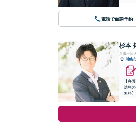
電話で面談予約
杉本 
弁護士法
川崎
【弁護
法務の
無料】