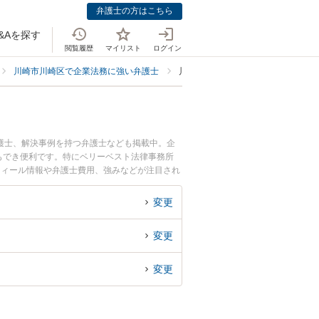
弁護士の方はこちら
&Aを探す
閲覧履歴
マイリスト
ログイン
川崎市川崎区で企業法務に強い弁護士
川崎市川崎区で環境・エネルギー業
護士、解決事例を持つ弁護士なども掲載中。企
もでき便利です。特にベリーベスト法律事務所
フィール情報や弁護士費用、強みなどが注目され
ネルギー業界のトラブル解決の実績豊富な近くの
でお困りの相談者さんにおすすめです。
変更
変更
変更