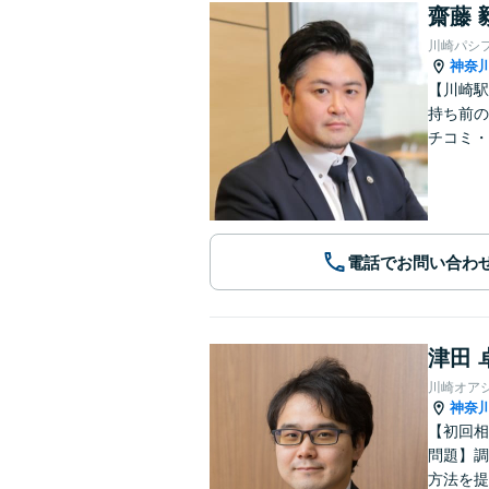
齋藤 
川崎パシ
神奈
【川崎駅
持ち前の
チコミ・
電話でお問い合わ
津田 
川崎オア
神奈
【初回相
問題】調
方法を提