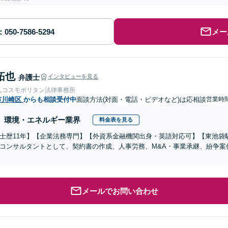
メー
拓也
弁護士
インタビューを見る
人コスモポリタン法律事務所
市川崎区
からも相談受付中
面談方法(対面・電話・ビデオなど)は応相談
営業時間
環境・エネルギー業界
料金表を見る
士歴11年】【企業法務専門】【外資系金融機関出身・英語対応可】【東池袋
コンサルタントとして、契約書の作成、人事労務、M&A・事業承継、紛争案
メールでお問い合わせ