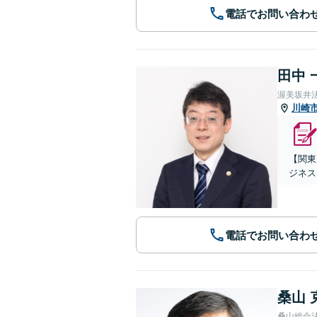
電話でお問い合わ
田中 
渥美坂井
川崎
【関東
ジネス
電話でお問い合わ
桑山 
桑山総合