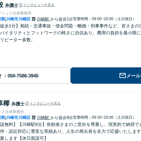
毅
弁護士
インタビューを見る
フィック法律事務所
川県
川崎市川崎区
川崎駅
から徒歩1分
営業時間：09:00~20:00（土日祝日）
|
徒歩1分】相続・交通事故・借金問題・離婚・刑事事件など、皆さまの
バイタリティとフットワークの軽さに自信あり。費用の負担を最小限に
リピーター多数。
せ
メール
卓椰
弁護士
インタビューを見る
シス法律事務所
川県
川崎市川崎区
川崎駅
から徒歩8分
営業時間：09:30~20:00（土日祝日）
|
談無料】【川崎駅8分】依頼者さまのご意向を尊重し、現実的で納得で
停・訴訟対応に豊富な実績あり。人生の再出発を全力で応援いたします
案します【休日面談可】