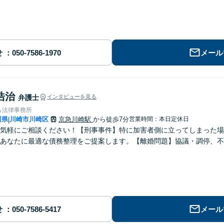
せ
メール
浩治
弁護士
インタビューを見る
ら法律事務所
川県
川崎市川崎区
京急川崎駅
から徒歩7分
営業時間：本日定休日
|
気軽にご相談ください！【刑事事件】特に加害者側に立ってしまった場
あなたに最適な債務整理をご提案します。【離婚問題】協議・調停、不
せ
メール