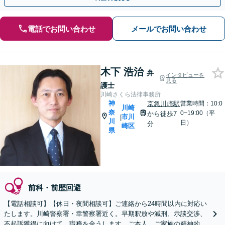
電話でお問い合わせ
メールでお問い合わせ
木下 浩治
弁
インタビューを
見る
護士
川崎さくら法律事務所
神
京急川崎駅
営業時間：10:0
川崎
奈
0~19:00（平
から徒歩7
市川
|
川
日）
分
崎区
県
前科・前歴回避
【電話相談可】【休日・夜間相談可】ご連絡から24時間以内に対応い
たします。川崎警察署・幸警察署近く。早期釈放や減刑、示談交渉、
不起訴獲得に向けて、職務を全うします。ご本人、ご家族の精神的支