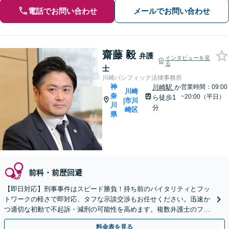
電話でお問い合わせ
メールでお問い合わせ
齋藤 毅
弁護
インタビューを見
る
士
川崎パシフィック法律事務所
神
川崎駅
か
営業時間：09:00
川崎
奈
~20:00（平日）
ら徒歩1
市川
|
川
分
崎区
県
前科・前歴回避
【即日対応】刑事事件はスピード勝負！持ち前のバイタリティとフッ
トワークの軽さで即対応、タフな示談交渉もお任せください。迅速か
つ適切な初動で不起訴・減刑の可能性を高めます。複数弁護士のフォ
ロー体制。家族・職場へも配慮します。【川崎駅徒歩1分】
料金表を見る