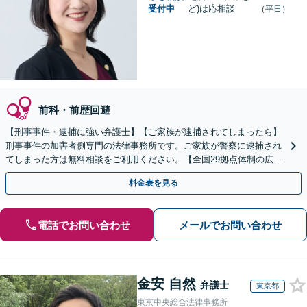
受付中
ど)は応相談
（平日）
前科・前歴回避
【刑事事件・逮捕に強い弁護士】【ご家族が逮捕されてしまったら】
刑事事件の加害者側専門の法律事務所です。ご家族が警察に逮捕され
てしまった方は無料相談をご利用ください。【全国29拠点体制の広域
対応】【弁護士待機中/当日中の電話相談可(予約制)】
料金表を見る
電話でお問い合わせ
メールでお問い合わせ
金安 自然
弁護士
東京都
東京中央総合法律事務所