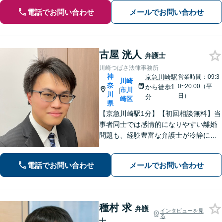
電話でお問い合わせ
メールでお問い合わせ
古屋 洸人
弁護士
川崎つばさ法律事務所
神
京急川崎駅
営業時間：09:3
川崎
奈
0~20:00（平
から徒歩1
市川
|
川
日）
分
崎区
県
【京急川崎駅1分】【初回相談無料】当
事者同士では感情的になりやすい離婚
問題も、経験豊富な弁護士が冷静に解
決へと導きます。相続問題では「争
族」に発展する前に、ぜひ私にご相談
電話でお問い合わせ
メールでお問い合わせ
ください。ご家族の状況を整理し、最
適な解決策を一緒に見出しましょう。
種村 求
弁護
インタビューを見
る
士