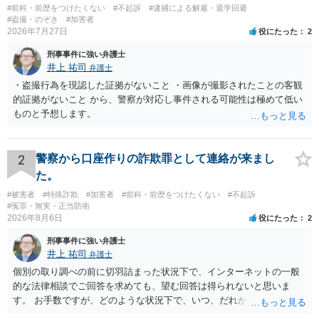
#前科・前歴をつけたくない
#不起訴
#逮捕による解雇・退学回避
#盗撮・のぞき
#加害者
2026年7月27日
役にたった
2
刑事事件に強い弁護士
井上 祐司
弁護士
・盗撮行為を現認した証拠がないこと ・画像が撮影されたことの客観
的証拠がないこと から、警察が対応し事件される可能性は極めて低い
ものと予想します。
2
警察から口座作りの詐欺罪として連絡が来まし
た。
#被害者
#特殊詐欺
#加害者
#前科・前歴をつけたくない
#不起訴
#冤罪・無実・正当防衛
2026年8月6日
役にたった
2
刑事事件に強い弁護士
井上 祐司
弁護士
個別の取り調べの前に切羽詰まった状況下で、インターネットの一般
的な法律相談でご回答を求めても、望む回答は得られないと思いま
す。 お手数ですが、どのような状況下で、いつ、だれからどのような
経緯で口座の提供を頼まれ開設したか、それによる詐欺等の収益がど