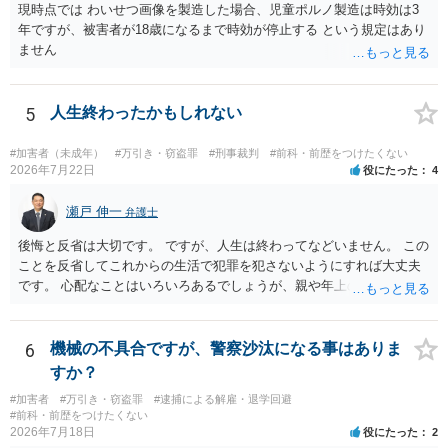
現時点では わいせつ画像を製造した場合、児童ポルノ製造は時効は3
年ですが、被害者が18歳になるまで時効が停止する という規定はあり
ません
5
人生終わったかもしれない
#加害者（未成年）
#万引き・窃盗罪
#刑事裁判
#前科・前歴をつけたくない
2026年7月22日
役にたった
4
瀬戸 伸一
弁護士
後悔と反省は大切です。 ですが、人生は終わってなどいません。 この
ことを反省してこれからの生活で犯罪を犯さないようにすれば大丈夫
です。 心配なことはいろいろあるでしょうが、親や年上の兄弟や信頼
できる人（先生など）に心配事を相談すると心が落ち着くと思いま
す。
6
機械の不具合ですが、警察沙汰になる事はありま
すか？
#加害者
#万引き・窃盗罪
#逮捕による解雇・退学回避
#前科・前歴をつけたくない
2026年7月18日
役にたった
2