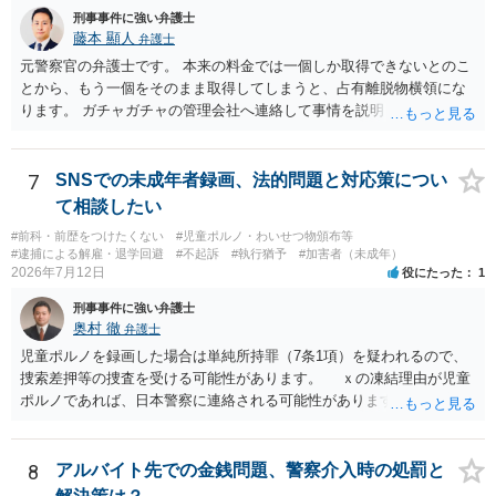
刑事事件に強い弁護士
藤本 顯人
弁護士
元警察官の弁護士です。 本来の料金では一個しか取得できないとのこ
とから、もう一個をそのまま取得してしまうと、占有離脱物横領にな
ります。 ガチャガチャの管理会社へ連絡して事情を説明して一個返還
するか、一回分の追加料金を支払って取得するのが良いと思います。
あるいは管理会社がお金は不要かつ返還不要との申し出があれば取得
しても問題ありません。
7
SNSでの未成年者録画、法的問題と対応策につい
て相談したい
#前科・前歴をつけたくない
#児童ポルノ・わいせつ物頒布等
#逮捕による解雇・退学回避
#不起訴
#執行猶予
#加害者（未成年）
2026年7月12日
役にたった
1
刑事事件に強い弁護士
奥村 徹
弁護士
児童ポルノを録画した場合は単純所持罪（7条1項）を疑われるので、
捜索差押等の捜査を受ける可能性があります。 ｘの凍結理由が児童
ポルノであれば、日本警察に連絡される可能性があります。 対応と
しては、犯罪を疑われるので、弁護士に相談した上で、画像を消去す
るなり、警察に相談するなり、検討してください
8
アルバイト先での金銭問題、警察介入時の処罰と