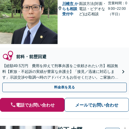
営業時間：0
川崎市
か
面談方法(対面・
らも相談
電話・ビデオな
9:00~22:00
受付中
ど)は応相談
（平日）
前科・前歴回避
【総額49.5万円 費用を抑えて刑事弁護をご依頼されたい方】相談無
料【釈放・不起訴の実績が豊富な弁護士】「接見／迅速に対応しま
す」示談交渉や取調べ時のアドバイスもお任せください。ご家族の心
情にも寄り添って対応します
料金表を見る
電話でお問い合わせ
メールでお問い合わせ