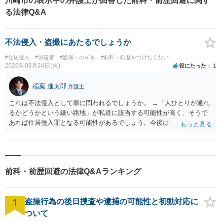
川崎市の表示中の弁護士が回答した前科・前歴回避に関す
る法律Q&A
不法侵入・盗撮にあたるでしょうか
#住居侵入
#加害者
#盗撮・のぞき
#前科・前歴をつけたくない
2026年03月24日(火)
役にたった
1
稲葉 進太郎
弁護士
これは不法侵入として罪に問われるでしょうか。 →「人ひとりが通れ
るかどうかという細い路地」が私道に該当する可能性が高く、そうで
あれば住居侵入罪となる可能性があるでしょう。今後はそのようなこ
とをなさらないよう、ご注意下さい。
前科・前歴回避の法律Q&Aランキング
1
盗撮行為の後日捜査や逮捕の可能性と初動対応に
ついて