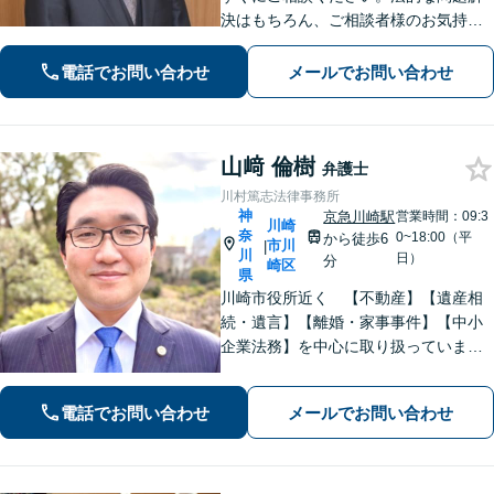
決はもちろん、ご相談者様のお気持ち
まで徹底サポートします。不安を和ら
げる「レスポンスの速さ」と「二人三
電話でお問い合わせ
メールでお問い合わせ
脚」の姿勢で解決まで伴走いたします
ので安心してお任せください。【WEB
面談】
山﨑 倫樹
弁護士
川村篤志法律事務所
神
京急川崎駅
営業時間：09:3
川崎
奈
0~18:00（平
から徒歩6
市川
|
川
日）
分
崎区
県
川崎市役所近く 【不動産】【遺産相
続・遺言】【離婚・家事事件】【中小
企業法務】を中心に取り扱っていま
す。分かりやすい説明を心がけていま
す。ぜひご相談ください
電話でお問い合わせ
メールでお問い合わせ