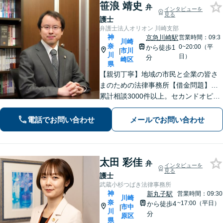
笹浪 靖史
弁
インタビューを
見る
護士
弁護士法人オリオン 川崎支部
神
京急川崎駅
営業時間：09:3
川崎
奈
0~20:00（平
から徒歩1
市川
|
川
日）
分
崎区
県
【親切丁寧】地域の市民と企業の皆さ
まのための法律事務所【借金問題】…
累計相談3000件以上。セカンドオピニ
オンもお任せ！【交通事故】…示談金
額の無料診断サービスあり！ご相談は
電話でお問い合わせ
メールでお問い合わせ
何度でも無料です。【夜間・土日面
談】【京急川崎駅1分】
太田 彩佳
弁
インタビューを
見る
護士
武蔵小杉つばき法律事務所
神
新丸子駅
営業時間：09:30
川崎
奈
~17:00（平日）
から徒歩4
市中
|
川
分
原区
県