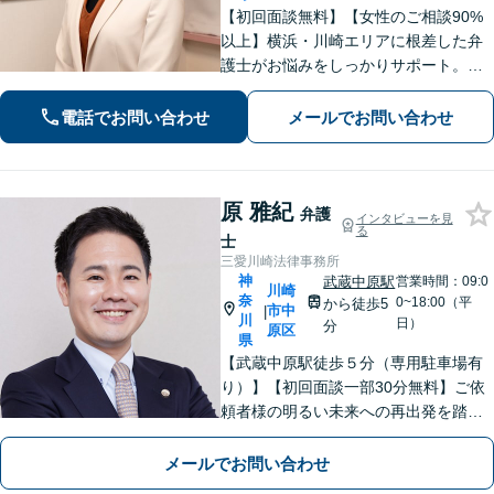
【初回面談無料】【女性のご相談90%
以上】横浜・川崎エリアに根差した弁
護士がお悩みをしっかりサポート。明
るい将来を切り拓く「あなたのパート
ナー」として、困難な時期を乗り越え
電話でお問い合わせ
メールでお問い合わせ
ませんか？
原 雅紀
弁護
インタビューを見
る
士
三愛川崎法律事務所
神
武蔵中原駅
営業時間：09:0
川崎
奈
0~18:00（平
から徒歩5
市中
|
川
日）
分
原区
県
【武蔵中原駅徒歩５分（専用駐車場有
り）】【初回面談一部30分無料】ご依
頼者様の明るい未来への再出発を踏み
出せるよう最後まで寄り添い、誠実か
つ丁寧に対応いたします。お気軽にご
メールでお問い合わせ
相談ください【完全個室・出張相談