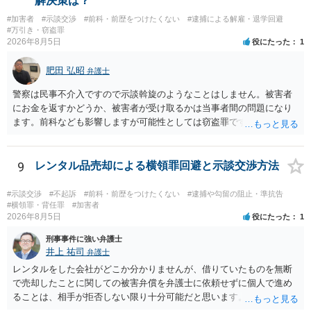
解決策は？
#加害者
#示談交渉
#前科・前歴をつけたくない
#逮捕による解雇・退学回避
#万引き・窃盗罪
2026年8月5日
役にたった
1
肥田 弘昭
弁護士
警察は民事不介入ですので示談斡旋のようなことはしません。被害者
にお金を返すかどうか、被害者が受け取るかは当事者間の問題になり
ます。前科なども影響しますが可能性としては窃盗罪ですので、逮捕
勾留や略式起訴などの可能性もあります。ご参考にしてください。
9
レンタル品売却による横領罪回避と示談交渉方法
#示談交渉
#不起訴
#前科・前歴をつけたくない
#逮捕や勾留の阻止・準抗告
#横領罪・背任罪
#加害者
2026年8月5日
役にたった
1
刑事事件に強い弁護士
井上 祐司
弁護士
レンタルをした会社がどこか分かりませんが、借りていたものを無断
で売却したことに関しての被害弁償を弁護士に依頼せずに個人で進め
ることは、相手が拒否しない限り十分可能だと思います。 見積を出し
てもらって、それが妥当か（正規品の市場価格と大きく齟齬がない