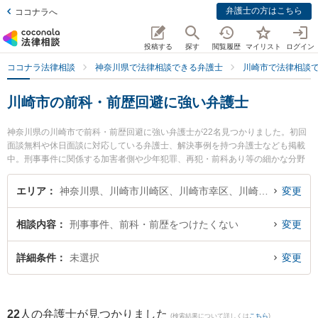
弁護士の方はこちら
ココナラへ
投稿する
探す
閲覧履歴
マイリスト
ログイン
ココナラ法律相談
神奈川県で法律相談できる弁護士
川崎市で法律相談
川崎市の前科・前歴回避に強い弁護士
神奈川県の川崎市で前科・前歴回避に強い弁護士が22名見つかりました。初回
面談無料や休日面談に対応している弁護士、解決事例を持つ弁護士なども掲載
中。刑事事件に関係する加害者側や少年犯罪、再犯・前科あり等の細かな分野
での絞り込み検索もでき便利です。特に川崎パシフィック法律事務所の髙倉 久
弥弁護士や川崎パシフィック法律事務所の齋藤 毅弁護士、川崎さくら法律事務
エリア
神奈川県、川崎市川崎区、川崎市幸区、川崎市中原区、川崎市高津区、川崎市多摩区、川崎市宮前区、川崎市麻生区
変更
所の木下 浩治弁護士のプロフィール情報や弁護士費用、強みなどが注目されて
います。『川崎市で土日や夜間に発生した前科・前歴回避のトラブルを今すぐ
相談内容
刑事事件、前科・前歴をつけたくない
変更
に弁護士に相談したい』『前科・前歴回避のトラブル解決の実績豊富な近くの
弁護士を検索したい』『初回相談無料で前科・前歴回避を法律相談できる川崎
市内の弁護士に相談予約したい』などでお困りの相談者さんにおすすめです。
詳細条件
未選択
変更
22
人の弁護士が見つかりました
(検索結果について詳しくは
こちら
)