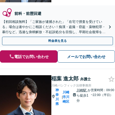
前科・前歴回避
【初回相談無料】「ご家族が逮捕された」「在宅で捜査を受けてい
る」場合は速やかにご相談ください！痴漢・盗撮・窃盗・薬物犯罪・
暴行など。迅速な身柄解放・不起訴処分を目指し、早期社会復帰を粘
り強くサポート。【川崎駅8分】【休日・夜間相談OK】
料金表を見る
電話でお問い合わせ
メールでお問い合わせ
稲葉 進太郎
弁護士
川崎パシフィック法律事務所
神
川崎駅
か
営業時間：09:00
川崎
奈
~22:00（平日）
ら徒歩1
市川
|
川
分
崎区
県