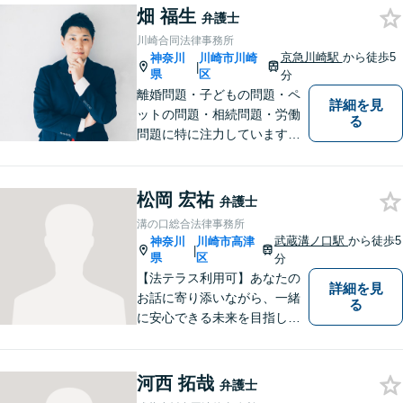
これからの人生を諦めなくて
畑 福生
弁護士
済むよう、精一杯お手伝いさ
川崎合同法律事務所
せていただきます。【休日・
京急川崎駅
から徒歩5
神奈川
川崎市川崎
|
夜間面談可】
県
区
分
離婚問題・子どもの問題・ペ
詳細を見
ットの問題・相続問題・労働
る
問題に特に注力しています。
お困りの際、お気軽にご相談
ください。
松岡 宏祐
弁護士
溝の口総合法律事務所
武蔵溝ノ口駅
から徒歩5
神奈川
川崎市高津
|
県
区
分
【法テラス利用可】あなたの
詳細を見
お話に寄り添いながら、一緒
る
に安心できる未来を目指しま
す。法律問題の解決だけでな
く、「その先の未来」も一緒
に考えてサポートいたしま
河西 拓哉
弁護士
す。高齢者や障害のある方へ