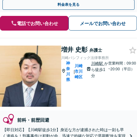
料金表を見る
電話でお問い合わせ
メールでお問い合わせ
増井 史彰
弁護士
川崎パシフィック法律事務所
神
川崎駅
か
営業時間：09:00
川崎
奈
~20:00（平日）
ら徒歩1
市川
|
川
分
崎区
県
前科・前歴回避
【即日対応】【川崎駅徒歩1分】身近な方が逮捕された時は一刻も早
く連絡を！刑事事件は初動が命。迅速で的確な対応で早期釈放を実現