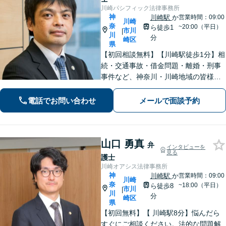
川崎パシフィック法律事務所
神
川崎駅
か
営業時間：09:00
川崎
奈
~20:00（平日）
ら徒歩1
市川
|
川
分
崎区
県
【初回相談無料】【川崎駅徒歩1分】相
続・交通事故・借金問題・離婚・刑事
事件など、神奈川・川崎地域の皆様の
法律問題を解決すべく、親身になって
取り組みます。クチコミ・リピーター
電話でお問い合わせ
メールで面談予約
の方も多数。お気軽にお問い合わせ下
さい。
山口 勇真
弁
インタビューを
見る
護士
川崎オアシス法律事務所
神
川崎駅
か
営業時間：09:00
川崎
奈
~18:00（平日）
ら徒歩8
市川
|
川
分
崎区
県
【初回無料】【 川崎駅8分】悩んだら
すぐにご相談ください。法的な問題解