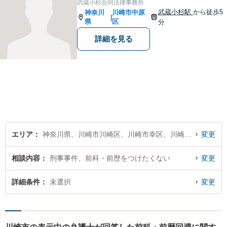
武蔵小杉合同法律事務所
のサポートの充実【武蔵溝ノ
武蔵小杉駅
から徒歩5
神奈川
川崎市中原
|
口駅5分】【電話・メール・W
県
区
分
EB相談も対応】
詳細を見る
エリア
神奈川県、川崎市川崎区、川崎市幸区、川崎市中原区、川崎市高津区、川崎市多摩区、川崎市宮前区、川崎市麻生区
変更
相談内容
刑事事件、前科・前歴をつけたくない
変更
詳細条件
未選択
変更