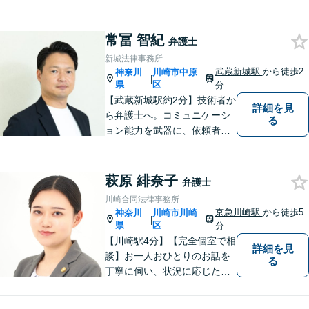
可】【宅建資格有】不動産問題に注力
常冨 智紀
弁護士
新城法律事務所
武蔵新城駅
から徒歩2
神奈川
川崎市中原
|
県
区
分
【武蔵新城駅約2分】技術者か
詳細を見
ら弁護士へ。コミュニケーシ
る
ョン能力を武器に、依頼者さ
まにとことん寄り添った解決
を目指します。【離婚・男女
問題】不貞慰謝料請求／財産
萩原 緋奈子
弁護士
分与・養育費など【相続】相
川崎合同法律事務所
続手続は他士業と連携してワ
京急川崎駅
から徒歩5
神奈川
川崎市川崎
|
ンストップ解決
県
区
分
【川崎駅4分】【完全個室で相
詳細を見
談】お一人おひとりのお話を
る
丁寧に伺い、状況に応じた解
決策を分かりやすくご提案し
ます。 環境やお金のことで、