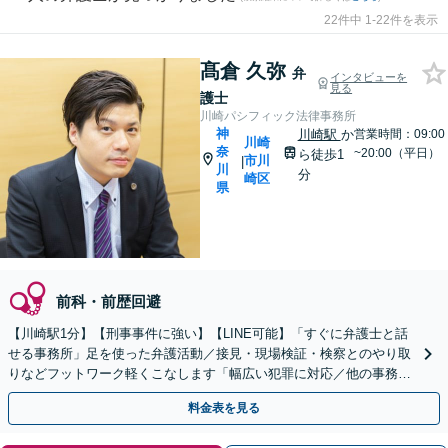
22件中 1-22件を表示
髙倉 久弥
弁
インタビューを
見る
護士
川崎パシフィック法律事務所
神
川崎駅
か
営業時間：09:00
川崎
奈
~20:00（平日）
ら徒歩1
市川
|
川
分
崎区
県
前科・前歴回避
【川崎駅1分】【刑事事件に強い】【LINE可能】「すぐに弁護士と話
せる事務所」足を使った弁護活動／接見・現場検証・検察とのやり取
りなどフットワーク軽くこなします「幅広い犯罪に対応／他の事務所
で断られた事件もご相談を」【休日・夜間相談可】
料金表を見る