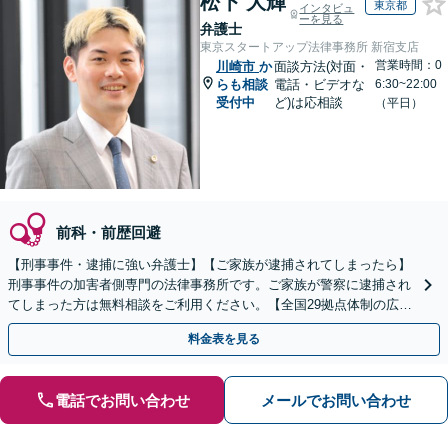
松下 大輝
東京都
インタビュ
ーを見る
弁護士
東京スタートアップ法律事務所 新宿支店
営業時間：0
川崎市
か
面談方法(対面・
らも相談
電話・ビデオな
6:30~22:00
受付中
ど)は応相談
（平日）
前科・前歴回避
【刑事事件・逮捕に強い弁護士】【ご家族が逮捕されてしまったら】
刑事事件の加害者側専門の法律事務所です。ご家族が警察に逮捕され
てしまった方は無料相談をご利用ください。【全国29拠点体制の広域
対応】【弁護士待機中/当日中の電話相談可(予約制)】
料金表を見る
電話でお問い合わせ
メールでお問い合わせ