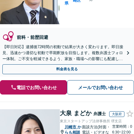
崎区
県
前科・前歴回避
【即日対応】逮捕後72時間の初動で結果が大きく変わります。即日接
見、迅速かつ適切な初動で早期釈放を目指します。複数弁護士フォロ
ー体制。ご不安を軽減できるよう、家族・職場への影響にも配慮し、
示談も根気よく誠実に対応します。【川崎駅徒歩1分】
料金表を見る
電話でお問い合わせ
メールでお問い合わせ
大泉 まどか
弁護士
大阪府
東京スタートアップ法律事務所 堺支店
営業時間：0
川崎市
か
面談方法(対面・
らも相談
電話・ビデオな
6:30~22:00