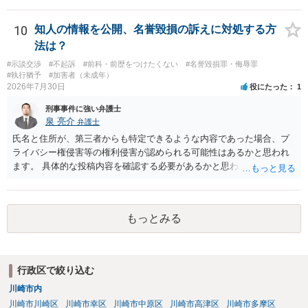
か）、弁護士に法律相談において助言をもらえば足りるでしょう。
10
知人の情報を公開、名誉毀損の訴えに対処する方
法は？
#示談交渉
#不起訴
#前科・前歴をつけたくない
#名誉毀損罪・侮辱罪
#執行猶予
#加害者（未成年）
2026年7月30日
役にたった
1
刑事事件に強い弁護士
泉 亮介
弁護士
氏名と住所が、第三者からも特定できるような内容であった場合、プ
ライバシー権侵害等の権利侵害が認められる可能性はあるかと思われ
ます。 具体的な投稿内容を確認する必要があるかと思われますので、
ご不安であれば親に相談の上で、個別に弁護士にご相談されると良い
でしょう。
もっとみる
行政区で絞り込む
川崎市内
川崎市川崎区
川崎市幸区
川崎市中原区
川崎市高津区
川崎市多摩区