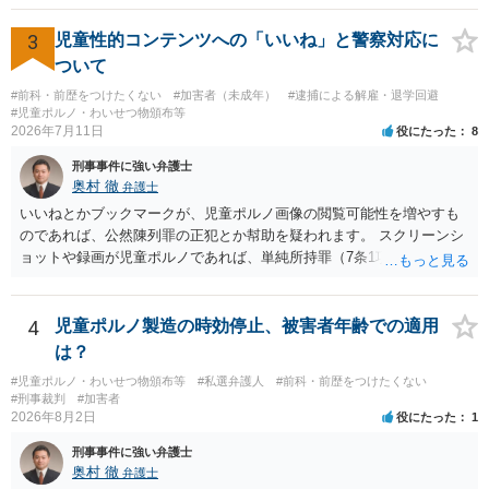
の程度だと聞いているのかということについて、お近くで詳細な法律
相談を受けられたうえで対処方法を探された方がよいと思われます。
3
児童性的コンテンツへの「いいね」と警察対応に
一般論でいえば、任意取り調べの場合、ＩＣレコーダーを持参して取
ついて
り調べ内容を録音することは必須だと考えます。
#前科・前歴をつけたくない
#加害者（未成年）
#逮捕による解雇・退学回避
#児童ポルノ・わいせつ物頒布等
2026年7月11日
役にたった
8
刑事事件に強い弁護士
奥村 徹
弁護士
いいねとかブックマークが、児童ポルノ画像の閲覧可能性を増やすも
のであれば、公然陳列罪の正犯とか幇助を疑われます。 スクリーンシ
ョットや録画が児童ポルノであれば、単純所持罪（7条1項）になりま
す。 いいね・ブックマークが犯罪になるかは微妙ですが、もとの児童
ポルノ画像の陳列者の関連先として、任意で取調を受けた人はいま
す。 snsのサーバー凍結の具体的理由はわかりませんが、児童ポルノ
4
児童ポルノ製造の時効停止、被害者年齢での適用
であれば、日本警察に連絡されて、日本の刑罰法規に触れる点があれ
は？
ば、捜査を受けることがあります。
#児童ポルノ・わいせつ物頒布等
#私選弁護人
#前科・前歴をつけたくない
#刑事裁判
#加害者
2026年8月2日
役にたった
1
刑事事件に強い弁護士
奥村 徹
弁護士