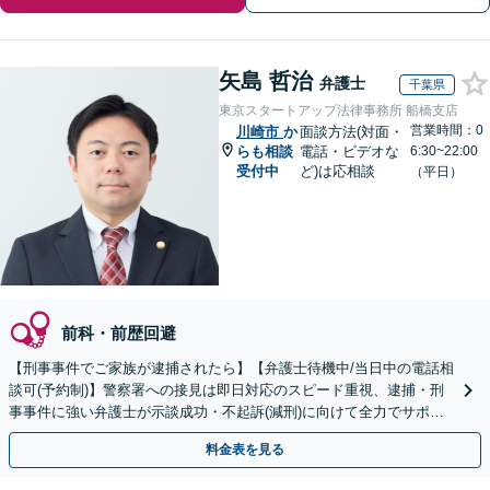
矢島 哲治
弁護士
千葉県
東京スタートアップ法律事務所 船橋支店
営業時間：0
川崎市
か
面談方法(対面・
らも相談
電話・ビデオな
6:30~22:00
受付中
ど)は応相談
（平日）
前科・前歴回避
【刑事事件でご家族が逮捕されたら】【弁護士待機中/当日中の電話相
談可(予約制)】警察署への接見は即日対応のスピード重視、逮捕・刑
事事件に強い弁護士が示談成功・不起訴(減刑)に向けて全力でサポー
トします。【加害者側の相談専門】
料金表を見る