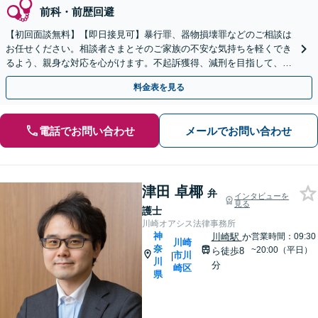
前科・前歴回避
【初回面談無料】【即日接見可】暴行罪、器物損壊罪などのご相談は
お任せください。相談者さまとそのご家族の不安な気持ちを軽くでき
るよう、親身な対応を心がけます。不起訴獲得、減刑を目指して、最
善を尽くします【武蔵小杉駅3分】
料金表を見る
電話でお問い合わせ
メールでお問い合わせ
津田 卓椰
弁
インタビューを
見る
護士
川崎オアシス法律事務所
神
川崎駅
か
営業時間：09:30
川崎
奈
~20:00（平日）
ら徒歩8
市川
|
川
分
崎区
県