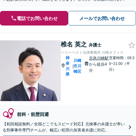
えとなるよう、トータルサポートします【川崎駅11分】
電話でお問い合わせ
メールでお問い合わせ
椎名 英之
弁護士
ベリーベスト法律事務所 川崎オフィス
神
京急川崎駅
営業時間：09:3
川崎
奈
0~21:00（平
から徒歩4
市川
|
川
日）
分
崎区
県
前科・前歴回避
【初回相談無料／全国どこでもスピード対応】元検事の弁護士が率い
る刑事事件専門チームが、幅広い犯罪の加害者弁護に対応。