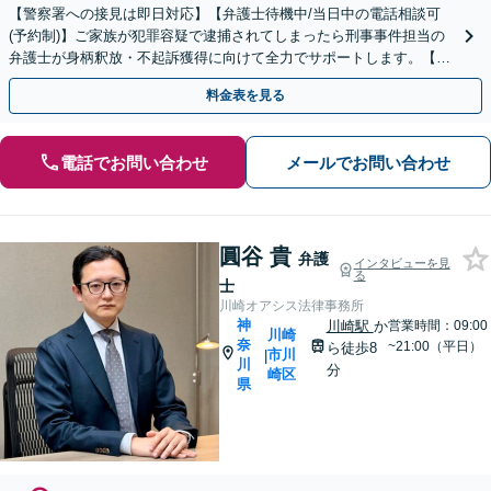
【警察署への接見は即日対応】【弁護士待機中/当日中の電話相談可
(予約制)】ご家族が犯罪容疑で逮捕されてしまったら刑事事件担当の
弁護士が身柄釈放・不起訴獲得に向けて全力でサポートします。【毎
月100名以上の相談実績】【神奈川県全域対応】
料金表を見る
電話でお問い合わせ
メールでお問い合わせ
圓谷 貴
弁護
インタビューを見
る
士
川崎オアシス法律事務所
神
川崎駅
か
営業時間：09:00
川崎
奈
~21:00（平日）
ら徒歩8
市川
|
川
分
崎区
県