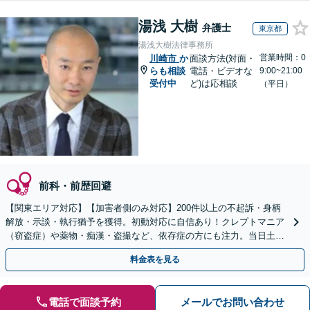
湯浅 大樹
弁護士
東京都
湯浅大樹法律事務所
営業時間：0
川崎市
か
面談方法(対面・
らも相談
電話・ビデオな
9:00~21:00
受付中
ど)は応相談
（平日）
前科・前歴回避
【関東エリア対応】【加害者側のみ対応】200件以上の不起訴・身柄
解放・示談・執行猶予を獲得。初動対応に自信あり！クレプトマニア
（窃盗症）や薬物・痴漢・盗撮など、依存症の方にも注力。当日土日
祝対応可。クリニックと連携し更生・治療までサポート
料金表を見る
電話で面談予約
メールでお問い合わせ