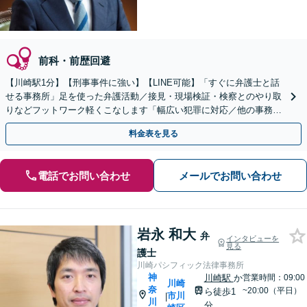
前科・前歴回避
【川崎駅1分】【刑事事件に強い】【LINE可能】「すぐに弁護士と話
せる事務所」足を使った弁護活動／接見・現場検証・検察とのやり取
りなどフットワーク軽くこなします「幅広い犯罪に対応／他の事務所
で断られた事件もご相談を」【休日・夜間相談可】
料金表を見る
電話でお問い合わせ
メールでお問い合わせ
岩永 和大
弁
インタビューを
見る
護士
川崎パシフィック法律事務所
神
川崎駅
か
営業時間：09:00
川崎
奈
~20:00（平日）
ら徒歩1
市川
|
川
分