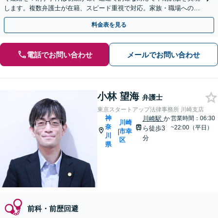
します。複数弁護士が在籍、スピード重視で対応。家族・職場への影
響に配慮しつつ、刑事事件の最良な解決を目指します。
料金表を見る
電話でお問い合わせ
メールでお問い合わせ
小林 望海
弁護士
東京スタートアップ法律事務所 川崎支店
神
川崎駅
か
営業時間：06:30
川崎
奈
~22:00（平日）
ら徒歩3
市幸
|
川
分
区
県
前科・前歴回避