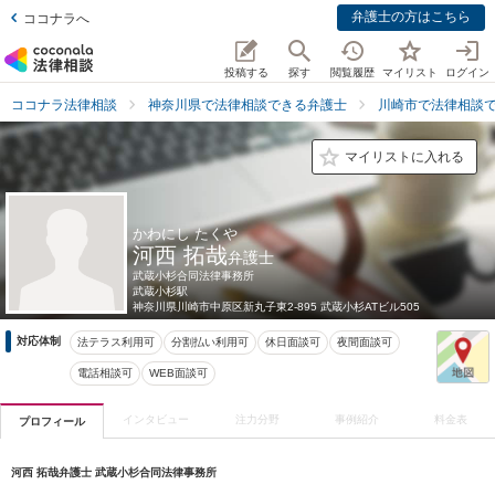
弁護士の方はこちら
ココナラへ
投稿する
探す
閲覧履歴
マイリスト
ログイン
ココナラ法律相談
神奈川県で法律相談できる弁護士
川崎市で法律相談
マイリストに入れる
かわにし たくや
河西 拓哉
弁護士
武蔵小杉合同法律事務所
武蔵小杉駅
神奈川県
川崎市中原区新丸子東2-895 武蔵小杉ATビル505
対応体制
法テラス利用可
分割払い利用可
休日面談可
夜間面談可
電話相談可
WEB面談可
インタビュー
注力分野
事例紹介
料金表
プロフィール
河西 拓哉弁護士 武蔵小杉合同法律事務所