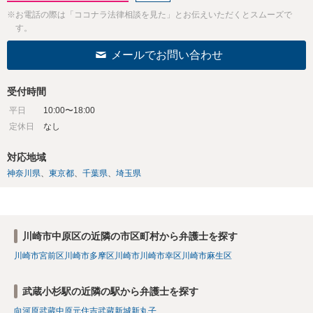
※お電話の際は「ココナラ法律相談を見た」とお伝えいただくとスムーズで
す。
メールでお問い合わせ
受付時間
平日
10:00〜18:00
定休日
なし
対応地域
神奈川県
東京都
千葉県
埼玉県
川崎市中原区の近隣の市区町村から弁護士を探す
川崎市宮前区
川崎市多摩区
川崎市
川崎市幸区
川崎市麻生区
武蔵小杉駅の近隣の駅から弁護士を探す
向河原
武蔵中原
元住吉
武蔵新城
新丸子