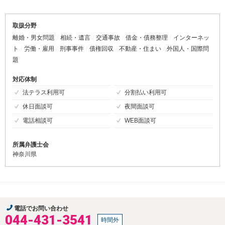
取扱分野
離婚・男女問題
相続・遺言
交通事故
借金・債務整理
インターネッ
ト
労働・雇用
刑事事件
債権回収
不動産・住まい
外国人・国際問
題
対応体制
法テラス利用可
分割払い利用可
休日面談可
夜間面談可
電話相談可
WEB面談可
所属弁護士会
神奈川県
電話でお問い合わせ
044-431-3541
時間外