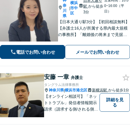
神
日本大通り
営業時間：10:0
横浜
奈
0~16:00（平
駅
から徒歩
市中
|
川
日）
3分
区
県
【日本大通り駅3分】【初回相談無料】
【弁護士16人が所属する県内最大規模
の事務所】「離婚後の将来まで見据え
た解決策をご提案するので、一緒に最
適な解決策を見つけましょう」「幅広
電話でお問い合わせ
メールでお問い合わせ
い相続問題に対応する豊富な実績」
「相続登記義務化に対応」【WEB面談
対応】
安藤 一章
弁護士
タングラム法律事務所
神奈川県
横浜市港北区
新横浜駅
から徒歩1分
|
【オンライン相談可】「ネッ
詳細を見
トトラブル」発信者情報開示
る
請求（請求する側/される側）
や削除請求の豊富な解決事例
あり、「遺言・相続」先々を
見据えた的確なアドバイスに