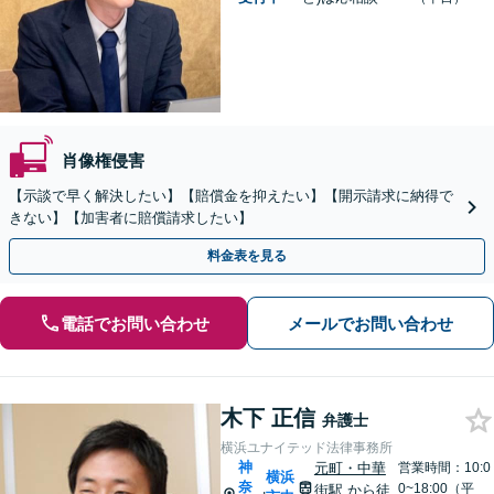
肖像権侵害
【示談で早く解決したい】【賠償金を抑えたい】【開示請求に納得で
きない】【加害者に賠償請求したい】
料金表を見る
電話でお問い合わせ
メールでお問い合わせ
木下 正信
弁護士
横浜ユナイテッド法律事務所
神
元町・中華
営業時間：10:0
横浜
奈
0~18:00（平
街駅
から徒