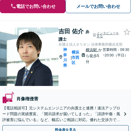
電話でお問い合わせ
メールでお問い合わせ
吉田 佑介
弁
インタビューを
見る
護士
弁護士法人オリオン 法律事務所横浜支部
神
横浜駅
か
営業時間：09:30
横浜
奈
~20:00（平日）
ら徒歩5
市西
|
川
分
区
県
肖像権侵害
【電話相談可】元システムエンジニアの弁護士と連携！違法アップロ
ード問題の実績豊富。「開示請求が届いてしまった」「誹謗中傷・風
評被害に悩んでいる」など、幅広いご相談に対応。優れた交渉力で最
短の解決を目指します【横浜駅8分】【夜間・休日対応】
料金表を見る