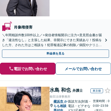
肖像権侵害
＼年間相談件数100件以上／⭐️発信者情報開示に注力⭐️意見照会書が届
き「違法性なし」と主張した結果、非開示にできた実績あり！投稿を
した方、された方はご相談を！犯罪報道記事の削除／病院やクリニッ
クの口コミ対策／AV出演歴の削除／トレントなど
料金表を見る
電話でお問い合わせ
メールでお問い合わせ
水島 和也
弁護士
東京都
春田法律事務所
営業時間：0
横浜市
か
面談方法(対面・
らも相談
電話・ビデオな
0:00~23:59
受付中
ど)は応相談
（平日）