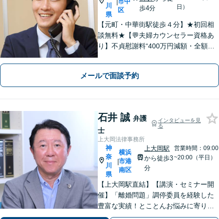
市中
|
川
日）
歩4分
区
県
【元町・中華街駅徒歩４分】★初回相
談無料★【💬夫婦カウンセラー資格あ
り】不貞慰謝料“400万円減額・全額免
除”など実績多数！法務、不動産トラブ
ルも◎【スムーズな対応】お話をじっ
メールで面談予約
くりお聞きします【LINE・メール24時
間受付中】
石井 誠
弁護
インタビューを見
る
士
上大岡法律事務所
神
上大岡駅
営業時間：09:00
横浜
奈
~20:00（平日）
から徒歩3
市港
|
川
分
南区
県
【上大岡駅直結】【講演・セミナー開
催】「離婚問題」調停委員を経験した
豊富な実績！とことんお悩みに寄り添
います！「交通事故」医学的知見・保