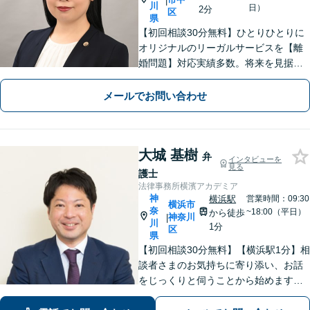
|
川
日）
2分
区
県
【初回相談30分無料】ひとりひとりに
オリジナルのリーガルサービスを【離
婚問題】対応実績多数。将来を見据え
た最善の解決を提案【相続問題】丁寧
にお話を伺い、納得感ある解決を【日
メールでお問い合わせ
本大通り駅3分】
大城 基樹
弁
インタビューを
見る
護士
法律事務所横濱アカデミア
神
横浜駅
営業時間：09:30
横浜市
奈
~18:00（平日）
から徒歩
神奈川
|
川
1分
区
県
【初回相談30分無料】【横浜駅1分】相
談者さまのお気持ちに寄り添い、お話
をじっくりと伺うことから始めます。
「相続問題：税理士や不動産鑑定士な