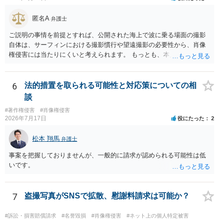
める方向の事情となりますが、自動的に肖像権侵害となるわけではあ
りません。 まず、見積書、メール、チャット、デザイナーの利用規約
匿名A
弁護士
を確認したうえで、「提供素材及びこれを含む画面の複製・SNS掲載
を許諾しない」と書面で明確に通知することをお勧めします。すでに
ご説明の事情を前提とすれば、公開された海上で波に乗る場面の撮影
掲載された場合は、URL、掲載日時、画面を保存してから削除を求め
自体は、サーフィンにおける撮影慣行や望遠撮影の必要性から、肖像
てください。
権侵害には当たりにくいと考えられます。 もっとも、本人の同意前に
識別可能なプレビューを誰でも閲覧できる状態で公開する点は別問題
です。低解像度化や透かしだけでは十分とは限らず、事前同意を取得
する、第三者が識別できない程度に加工する、又は本人のアカウント
6
法的措置を取られる可能性と対応策についての相
内だけで表示する方法を検討すべきです。 なりすまし購入・転売が行
談
われた場合、御社の責任が当然に生じるわけではありません。しか
#著作権侵害
#肖像権侵害
し、自己申告だけで購入でき、自社が照合不一致を検出しても販売を
2026年7月17日
役にたった
2
止めていない現行の運用では、予測可能な不正への対策を怠ったとし
て、撮影された本人に対する損害賠償責任が認められる可能性があり
松本 翔馬
弁護士
ます。 検討中の対策は、いずれも過剰ではなく、必要な方向性です。
ただし、それだけで十分とはいえません。ゲスト購入の廃止は購入者
事案を把握しておりませんが、一般的に請求が認められる可能性は低
の追跡には役立ちますが、その人が被写体本人であることまでは確認
いです。
できません。照合不一致時の販売保留・手動レビューは特に重要で
す。セッションの遡及作成は、検知するだけでなく、原則として販売
保留又は追加確認の対象とすべきです。フォレンジック透かしは転売
7
盗撮写真がSNSで拡散、慰謝料請求は可能か？
者の特定や抑止には有効ですが、不正購入や同意前の公開自体を防ぐ
ものではありません。 したがって、これらに加えて、被写体との照合
#訴訟・損害賠償請求
#名誉毀損
#肖像権侵害
#ネット上の個人特定被害