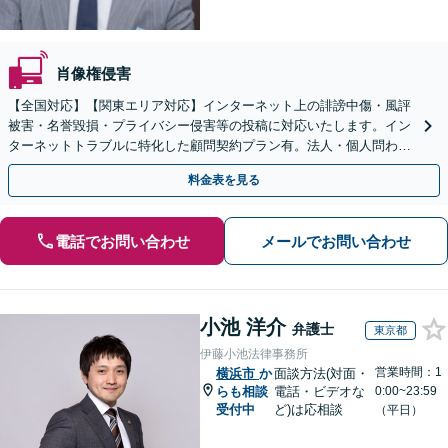
肖像権侵害
【全国対応】【関東エリア対応】インターネット上の誹謗中傷・風評
被害・名誉毀損・プライバシー侵害等の投稿に対応いたします。イン
ターネットトラブルに特化した顧問契約プラン有。法人・個人問わず
お気軽にご相談下さい。【オンライン相談可】
料金表を見る
電話でお問い合わせ
メールでお問い合わせ
小池 洋介
弁護士
東京都
伊藤小池法律事務所
営業時間：1
横浜市
か
面談方法(対面・
らも相談
電話・ビデオな
0:00~23:59
受付中
ど)は応相談
（平日）