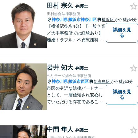
田村 宗久
より最善の解決へ導きます。
弁護士
遠方で来所困難な方もお気軽
田村総合法律事務所
にご相談ください。
神奈川県
横浜市神奈川区
横浜駅
から徒歩4分
|
【横浜駅徒歩4分】【一般企業
詳細を見
／大手事務所での経験あり】
る
離婚トラブル・不貞慰謝料・
養育費未払い、ネット上での
誹謗中傷・企業法務お任せく
ださい。不安を感じたらまず
岩井 知大
ご相談ください【秘密厳守】
弁護士
【オンライン相談可】
ヘリテージ総合法律事務所
神奈川県
横浜市西区
新高島駅
から徒歩3分
|
市民の身近な法律パートナー
詳細を見
として、一層信頼され安心し
る
ていただける存在であること
を目指します。
中間 隼人
弁護士
弁護士法人なかま法律事務所