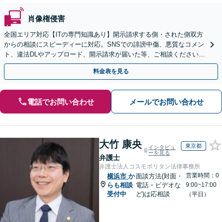
肖像権侵害
全国エリア対応【ITの専門知識あり】開示請求する側・された側双方
からの相談にスピーディーに対応。SNSでの誹謗中傷、悪質なコメン
ト、違法DLやアップロード、開示請求が届いた等、ご相談ください
【WEB面談OK&解決実績豊富】【千葉中央駅4分】
料金表を見る
電話でお問い合わせ
メールでお問い合わせ
大竹 康央
東京都
インタビュ
ーを見る
弁護士
弁護士法人コスモポリタン法律事務所
営業時間：0
横浜市
か
面談方法(対面・
らも相談
電話・ビデオな
9:00~17:00
受付中
ど)は応相談
（平日）