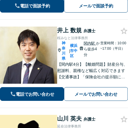
険制度の知識を活かしたトータルサポ
電話で面談予約
メールで面談予約
ートを実現【完全個室対応／子連れ相
談可】
井上 数規
弁護士
桜みなと法律事務所
神
関内駅
か
営業時間：10:00
横浜
奈
~17:00（平日）
ら徒歩4
市中
|
川
分
区
県
【関内駅4分】【離婚問題】財産分与、
慰謝料、親権など幅広く対応できます
【交通事故】「保険会社の提示額に納
得できない」「治療が打ち切られてし
まい困惑している」などご相談くださ
電話でお問い合わせ
メールでお問い合わせ
い！【分割払いOK】【初回面談60分無
料】【休日・夜間面談可】
山川 英夫
弁護士
延命法律事務所