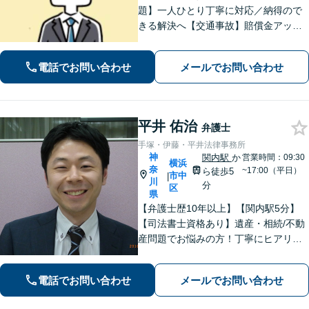
題】一人ひとり丁寧に対応／納得ので
きる解決へ【交通事故】賠償金アップ
などに努めます。保険会社との交渉や
手続きはお任せ【借金・債務整理】手
電話でお問い合わせ
メールでお問い合わせ
続きはもちろん、再発防止策や今後の
生活のフォローも行います。
平井 佑治
弁護士
手塚・伊藤・平井法律事務所
神
関内駅
か
営業時間：09:30
横浜
奈
~17:00（平日）
ら徒歩5
市中
|
川
分
区
県
【弁護士歴10年以上】【関内駅5分】
【司法書士資格あり】遺産・相続/不動
産問題でお悩みの方！丁寧にヒアリン
グ！最適なプランをご提案致します！
【関内駅徒歩5分】【初回面談無料】
電話でお問い合わせ
メールでお問い合わせ
【夜間/休日対応可能】