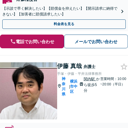
【示談で早く解決したい】【賠償金を抑えたい】【開示請求に納得で
きない】【加害者に賠償請求したい】
料金表を見る
電話でお問い合わせ
メールでお問い合わせ
伊藤 真哉
弁護士
手塚・伊藤・平井法律事務所
神
関内駅
か
営業時間：10:00
横浜
奈
~20:00（平日）
ら徒歩5
市中
|
川
分
区
県