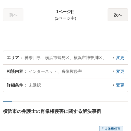
活動を止めない迅速なレスポ
ンスと丁寧なリーガルサービ
1ページ目
前へ
次へ
スの提供を心がけておりま
(2ページ中)
す。お困りの場合は、ぜひご
相談ください。
エリア
神奈川県、横浜市鶴見区、横浜市神奈川区、横浜市西区、横浜市中区、横浜市南区、横浜市保土ケ谷区、横浜市磯子区、横浜市金沢区、横浜市港北区、横浜市戸塚区、横浜市港南区、横浜市旭区、横浜市緑区、横浜市瀬谷区、横浜市栄区、横浜市泉区、横浜市青葉区、横浜市都筑区
変更
相談内容
インターネット、肖像権侵害
変更
詳細条件
未選択
変更
横浜市の弁護士の肖像権侵害に関する解決事例
# 肖像権侵害