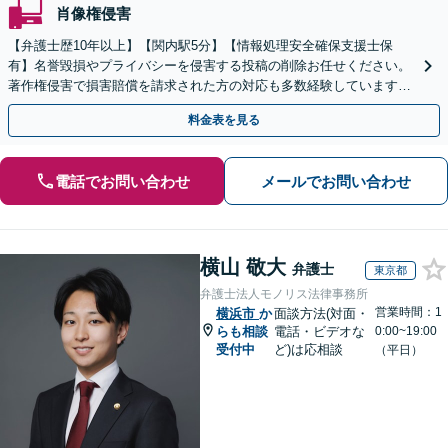
肖像権侵害
【弁護士歴10年以上】【関内駅5分】【情報処理安全確保支援士保
有】名誉毀損やプライバシーを侵害する投稿の削除お任せください。
著作権侵害で損害賠償を請求された方の対応も多数経験しています
【土日対応可能】【子連れ相談可】
料金表を見る
電話でお問い合わせ
メールでお問い合わせ
横山 敬大
弁護士
東京都
弁護士法人モノリス法律事務所
営業時間：1
横浜市
か
面談方法(対面・
らも相談
電話・ビデオな
0:00~19:00
受付中
ど)は応相談
（平日）