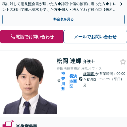
稿に対して意見照会書が届いた方◆誹謗中傷の被害に遭った方◆トレ
ントの利用で開示請求を受けた方◆個人・法人問わず対応◎【来所不
要／LINE相談可】
料金表を見る
電話でお問い合わせ
メールでお問い合わせ
松岡 達輝
弁護士
春田法律事務所 横浜オフィス
神
横浜駅
か
営業時間：00:00
横浜
奈
~23:59（平日）
ら徒歩3
市西
|
川
分
区
県
肖像権侵害