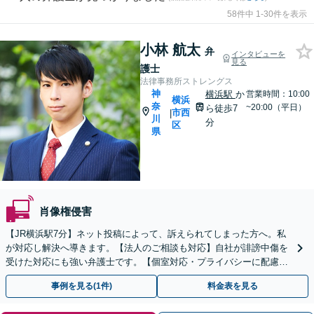
58件中 1-30件を表示
小林 航太
弁
インタビューを
見る
護士
法律事務所ストレングス
神
横浜駅
か
営業時間：10:00
横浜
奈
~20:00（平日）
ら徒歩7
市西
|
川
分
区
県
肖像権侵害
【JR横浜駅7分】ネット投稿によって、訴えられてしまった方へ。私
が対応し解決へ導きます。【法人のご相談も対応】自社が誹謗中傷を
受けた対応にも強い弁護士です。【個室対応・プライバシーに配慮】
コスプレに関連するトラブルは相談無料です
事例を見る(1件)
料金表を見る