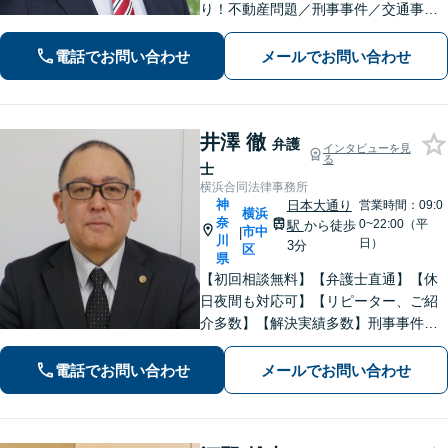
り！不動産問題／刑事事件／交通事故
／借金問題／労働問題／債権回収にも
注力。これまで培ったノウハウを最大
電話でお問い合わせ
メールでお問い合わせ
限に活かし、最善の解決へ尽力します
【完全個室】【日本大通り駅2分】
井澤 徹
弁護
インタビューを見
る
士
横浜合同法律事務所
神
日本大通り
営業時間：09:0
横浜
奈
0~22:00（平
駅
から徒歩
市中
|
川
日）
3分
区
県
【初回相談無料】【弁護士直通】【休
日夜間も対応可】【リピーター、ご紹
介多数】【解決実績多数】刑事事件、
債務整理、離婚、相続など幅広く対
応。迅速な対応と丁寧なサポートに努
電話でお問い合わせ
メールでお問い合わせ
めます。