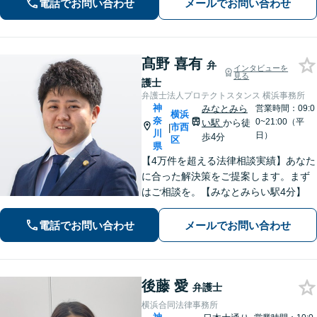
ど他士業とも連携し、問題をワンスト
電話でお問い合わせ
メールでお問い合わせ
ップで解決」「交通事故：事故発生直
後から全面サポート」【休日・夜間相
談可】
髙野 喜有
弁
インタビューを
見る
護士
弁護士法人プロテクトスタンス 横浜事務所
神
みなとみら
営業時間：09:0
横浜
奈
0~21:00（平
い駅
から徒
市西
|
川
日）
歩4分
区
県
【4万件を超える法律相談実績】あなた
に合った解決策をご提案します。まず
はご相談を。【みなとみらい駅4分】
電話でお問い合わせ
メールでお問い合わせ
後藤 愛
弁護士
横浜合同法律事務所