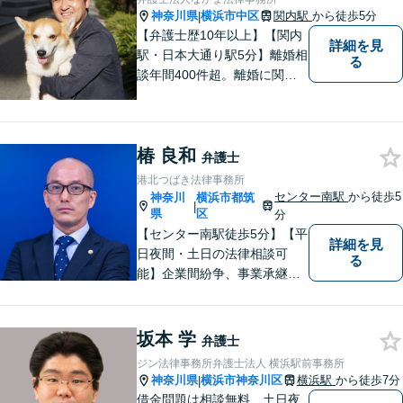
神奈川県
横浜市中区
関内駅
から徒歩5分
|
【弁護士歴10年以上】【関内
詳細を見
駅・日本大通り駅5分】離婚相
る
談年間400件超。離婚に関す
るお悩みはお任せください。
一人ひとりの声をしっかり受
け止め、気持ちに寄り添った
椿 良和
解決策をご提案します。【初
弁護士
回相談無料】【夜間・休日相
港北つばき法律事務所
談可能】【オンライン面談可
センター南駅
から徒歩5
神奈川
横浜市都筑
|
能】
県
区
分
【センター南駅徒歩5分】【平
詳細を見
日夜間・土日の法律相談可
る
能】企業間紛争、事業承継・
後継者問題その他の企業法務
から、インターネットによる
中傷・プライバシー・著作権
坂本 学
弁護士
被害、いじめ、離婚・相続、
ジン法律事務所弁護士法人 横浜駅前事務所
不動産に関わる紛争その他の
神奈川県
横浜市神奈川区
横浜駅
から徒歩7分
|
個人法務まで幅広い分野の対
借金問題は相談無料、土日夜