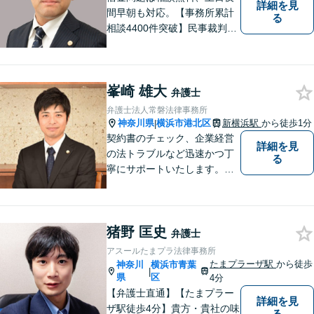
詳細を見
応が可能です。
間早朝も対応。【事務所累計
る
相談4400件突破】民事裁判／
家事調停・審判／債務整理／
法人破産／相続／不貞トラブ
ル／離婚／男女問題
峯崎 雄大
弁護士
弁護士法人常磐法律事務所
神奈川県
横浜市港北区
新横浜駅
から徒歩1分
|
契約書のチェック、企業経営
詳細を見
の法トラブルなど迅速かつ丁
る
寧にサポートいたします。ど
んな些細なお悩みでもまずは
ご相談ください！
猪野 匡史
弁護士
アスールたまプラ法律事務所
たまプラーザ駅
から徒歩
神奈川
横浜市青葉
|
県
区
4分
【弁護士直通】【たまプラー
詳細を見
ザ駅徒歩4分】貴方・貴社の味
る