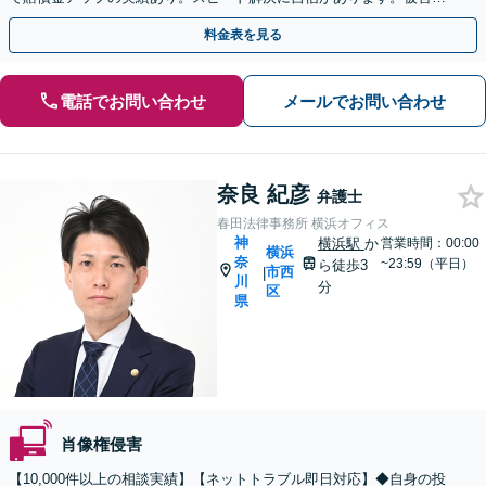
広がる前にお早めにご相談ください。【夜間・休日面談可】
料金表を見る
電話でお問い合わせ
メールでお問い合わせ
奈良 紀彦
弁護士
春田法律事務所 横浜オフィス
神
横浜駅
か
営業時間：00:00
横浜
奈
~23:59（平日）
ら徒歩3
市西
|
川
分
区
県
肖像権侵害
【10,000件以上の相談実績】【ネットトラブル即日対応】◆自身の投