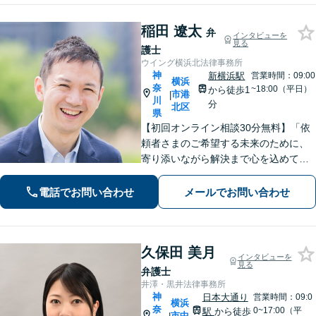
稲田 遼太
弁
インタビューを
見る
護士
ウイング横浜北法律事務所
神
新横浜駅
営業時間：09:00
横浜
奈
~18:00（平日）
から徒歩1
市港
|
川
分
北区
県
【初回オンライン相談30分無料】「依
頼者さまのご希望する未来のために、
寄り添いながら解決まで心を込めて対
応します」不動産契約や売買、家賃滞
納など不動産トラブル／離婚協議や調
電話でお問い合わせ
メールでお問い合わせ
停など離婚問題／相続・遺言も対応
【新横浜1分】
久保田 美月
インタビューを
見る
弁護士
井澤・黒井法律事務所
神
日本大通り
営業時間：09:0
横浜
奈
0~17:00（平
駅
から徒歩
市中