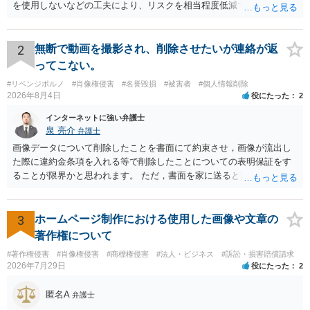
を使用しないなどの工夫により、リスクを相当程度低減できる設計に
なっているかと思います。 ただし、「野球ファンであれば元の選手を
推測できる」という点は、裁判で争われた場合に「専ら顧客吸引力の
利用を目的とする」と判断される余地を残すため、一定の注意が必要
2
無断で動画を撮影され、削除させたいが連絡が返
です。 また、広告収益の有無は、侵害判断に一定の影響を与える可能
ってこない。
性がありますが、決定的要因ではありません。 パブリシティ権侵害の
#リベンジポルノ
#肖像権侵害
#名誉毀損
#被害者
#個人情報削除
成否は、主に「専ら顧客吸引力の利用を目的とするか」という点で判
2026年8月4日
役にたった
2
断されます。広告収益があることは「商業的目的」を強く示す要素で
すが、それだけで直ちに侵害となるわけではありません。完全無償・
インターネットに強い弁護士
非営利であれば「表現の自由」「創作物」としての側面が強く評価さ
泉 亮介
弁護士
れる可能性があります。一方、広告収益がある場合は「商業利用」と
画像データについて削除したことを書面にて約束させ，画像が流出し
しての色彩が強まり、リスクが高まる可能性があります。 公開前に変
た際に違約金条項を入れる等で削除したことについての表明保証をす
更・確認しておく事項については、公開の場でアドバイスするにも限
ることが限界かと思われます。 ただ，書面を家に送ると家族に不貞行
界があるかと思うので、資料等を持参の上、弁護士に相談されること
為が発覚しご自身が慰謝料請求を受けるリスクがあるため，書面で削
も一つかと存じます。
除等を求めることは避けたほうが良いかと思われます。
3
ホームページ制作における使用した画像や文章の
著作権について
#著作権侵害
#肖像権侵害
#商標権侵害
#法人・ビジネス
#訴訟・損害賠償請求
2026年7月29日
役にたった
2
匿名A
弁護士