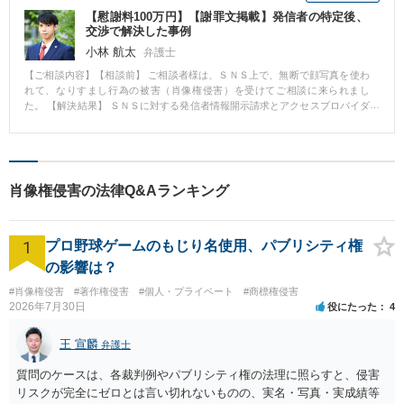
【慰謝料100万円】【謝罪文掲載】発信者の特定後、
交渉で解決した事例
小林 航太
弁護士
【ご相談内容】【相談前】 ご相談者様は、ＳＮＳ上で、無断で顔写真を使わ
れて、なりすまし行為の被害（肖像権侵害）を受けてご相談に来られまし
た。 【解決結果】 ＳＮＳに対する発信者情報開示請求とアクセスプロバイダ
に対する発信者情報開示請求を経て、発信者を特定するに至りました。 発信
者特定後は、相手方との示談交渉によって、①慰謝料１００万円、②なりす
まし投稿の削除、③謝罪文の掲載などを内容とする内容の合意を締結するこ
とができ、ご相談者様の要望に沿った解決に至りました。 【弁護士からのコ
メント】 発信者情報開示請求による発信者の特定は、時間との勝負です。適
肖像権侵害の法律Q&Aランキング
切に対応できる弁護士にご相談・ご依頼されることをお勧めいたします。
1
プロ野球ゲームのもじり名使用、パブリシティ権
の影響は？
#肖像権侵害
#著作権侵害
#個人・プライベート
#商標権侵害
2026年7月30日
役にたった
4
王 宣麟
弁護士
質問のケースは、各裁判例やパブリシティ権の法理に照らすと、侵害
リスクが完全にゼロとは言い切れないものの、実名・写真・実成績等