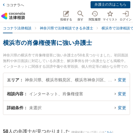
弁護士の方はこちら
ココナラへ
投稿する
探す
閲覧履歴
マイリスト
ログイン
ココナラ法律相談
神奈川県で法律相談できる弁護士
横浜市で法律相談
横浜市の肖像権侵害に強い弁護士
神奈川県の横浜市で肖像権侵害に強い弁護士が58名見つかりました。初回面談
無料や休日面談に対応している弁護士、解決事例を持つ弁護士なども掲載中。
インターネットに関係する誹謗中傷や名誉毀損、個人特定等の細かな分野での
絞り込み検索もでき便利です。特に法律事務所ストレングスの小林 航太弁護士
や弁護士法人オリオン 法律事務所横浜支部の吉田 佑介弁護士、安永法律事務所
エリア
神奈川県、横浜市鶴見区、横浜市神奈川区、横浜市西区、横浜市中区、横浜市南区、横浜市保土ケ谷区、横浜市磯子区、横浜市金沢区、横浜市港北区、横浜市戸塚区、横浜市港南区、横浜市旭区、横浜市緑区、横浜市瀬谷区、横浜市栄区、横浜市泉区、横浜市青葉区、横浜市都筑区
変更
の安永 一平弁護士のプロフィール情報や弁護士費用、強みなどが注目されてい
ます。『横浜市で土日や夜間に発生した肖像権侵害のトラブルを今すぐに弁護
相談内容
インターネット、肖像権侵害
変更
士に相談したい』『肖像権侵害のトラブル解決の実績豊富な近くの弁護士を検
索したい』『初回相談無料で肖像権侵害を法律相談できる横浜市内の弁護士に
相談予約したい』などでお困りの相談者さんにおすすめです。
詳細条件
未選択
変更
58
人の弁護士が見つかりました
(検索結果について詳しくは
こちら
)