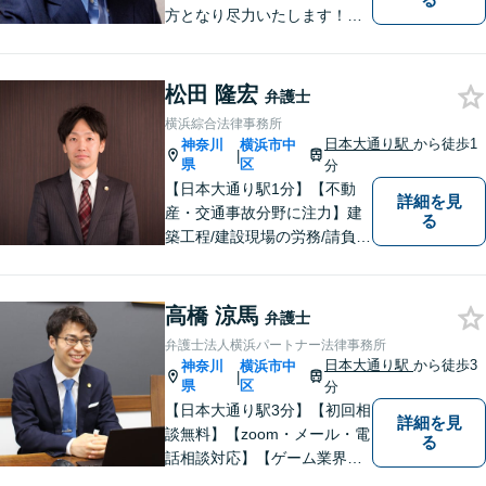
方となり尽力いたします！当
日相談ができる場合もありま
すのでまずはお気軽にご相談
ください。
松田 隆宏
弁護士
横浜綜合法律事務所
日本大通り駅
から徒歩1
神奈川
横浜市中
|
県
区
分
【日本大通り駅1分】【不動
詳細を見
産・交通事故分野に注力】建
る
築工程/建設現場の労務/請負契
約などの建設会社における経
験を活かし、より実地的なア
ドバイスを提供します！ま
高橋 涼馬
弁護士
た、500件以上の交通事故案
弁護士法人横浜パートナー法律事務所
件対応の実績から、皆様の利
日本大通り駅
から徒歩3
神奈川
横浜市中
|
益の最大化に努めます。【初
県
区
分
回相談無料】
【日本大通り駅3分】【初回相
詳細を見
談無料】【zoom・メール・電
る
話相談対応】【ゲーム業界・
ストリーマー業界注力】事業