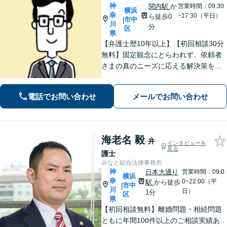
神
関内駅
か
営業時間：09:30
横浜
奈
~17:30（平日）
ら徒歩0
市中
|
川
分
区
県
【弁護士歴10年以上】【初回相談30分
無料】固定観念にとらわれず、依頼者
さまの真のニーズに応える解決策を導
きます！不動産会社の顧問経験や、他
士業との連携で不動産トラブルや相続
電話でお問い合わせ
メールでお問い合わせ
問題にワンストップの対応も可能【WE
B面談対応】【関内駅3分】
海老名 毅
弁
インタビューを
見る
護士
みなと綜合法律事務所
神
日本大通り
営業時間：09:0
横浜
奈
0~22:00（平
駅
から徒歩
市中
|
川
日）
1分
区
県
【初回相談無料】離婚問題・相続問題
ともに年間100件以上のご相談実績あ