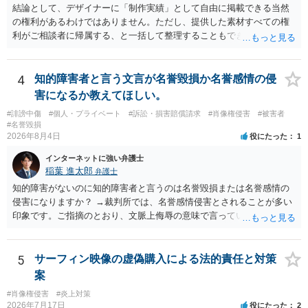
結論として、デザイナーに「制作実績」として自由に掲載できる当然
の権利があるわけではありません。ただし、提供した素材すべての権
利がご相談者に帰属する、と一括して整理することもできません。 ご
自身が撮影・執筆した写真や文章は、創作性があれば原則としてご自
身が著作権者です。 他方、ブランド名、文字主体のロゴ、商品情報、
短いキャッチコピー、販売コンセプトなどは、通常、著作物には当た
4
知的障害者と言う文言が名誉毀損か名誉感情の侵
りません。ただし、ロゴに独自の図形やイラスト等が含まれる場合に
害になるか教えてほしい。
は、その表現部分が著作物となる可能性があります。 また、人物写真
#誹謗中傷
#個人・プライベート
#訴訟・損害賠償請求
#肖像権侵害
#被害者
の著作権は撮影者に、肖像に関する権利は被写体本人に帰属します
#名誉毀損
（著作権法2条・17条）。 ウェブサイト全体に当然に著作権が生じる
2026年8月4日
役にたった
1
わけではありません。デザイナーが独自に制作したイラストやバナー
インターネットに強い弁護士
等は別として、一般的なレイアウトや配色、依頼者から提供された素
稲葉 進太郎
弁護士
材を希望に沿って配置した部分には、通常、著作物性は認められにく
いと考えられます。仮に具体的な画面構成の一部に創作性が認められ
知的障害がないのに知的障害者と言うのは名誉毀損または名誉感情の
ても、その権利は当該部分に限られ、ご相談者の写真や文章等を制作
侵害になりますか？ →裁判所では、名誉感情侵害とされることが多い
実績として掲載する権限まで当然に生じるものではありません。 もっ
印象です。ご指摘のとおり、文脈上侮辱の意味で言っている点も加味
とも、契約書がなくても、見積書、メール、利用規約等に実績掲載へ
されていると思います。
の同意があれば別です。また、単に制作を担当した事実を記載した
り、公開中のサイトへリンクしたりする行為まで当然に禁止できると
5
サーフィン映像の虚偽購入による法的責任と対策
は限りません。 人物写真については、通常のSNSへの無断掲載と同
案
様、掲載目的、態様、必要性、本人の特定可能性等から判断されま
#肖像権侵害
#炎上対策
す。営業目的であり、本人も掲載を拒否していることは、違法性を認
2026年7月17日
役にたった
2