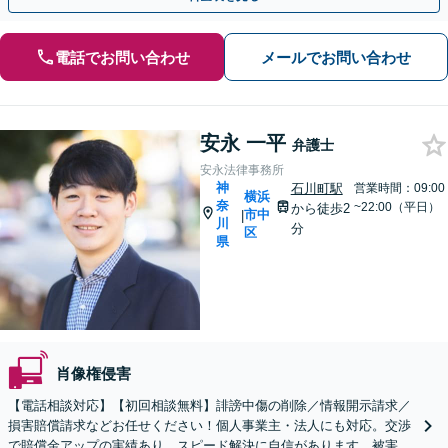
電話でお問い合わせ
メールでお問い合わせ
安永 一平
弁護士
安永法律事務所
神
石川町駅
営業時間：09:00
横浜
奈
~22:00（平日）
から徒歩2
市中
|
川
分
区
県
肖像権侵害
【電話相談対応】【初回相談無料】誹謗中傷の削除／情報開示請求／
損害賠償請求などお任せください！個人事業主・法人にも対応。交渉
で賠償金アップの実績あり。スピード解決に自信があります。被害が