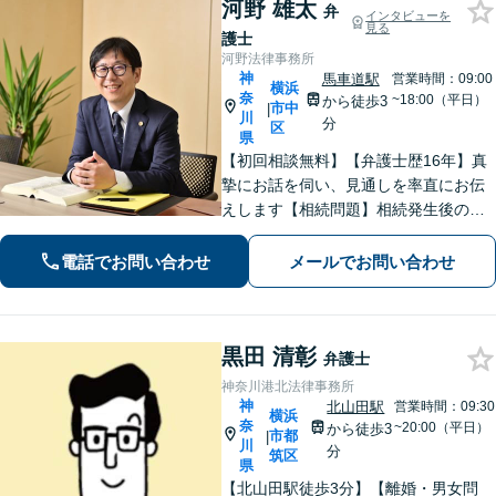
河野 雄太
弁
インタビューを
見る
護士
河野法律事務所
神
馬車道駅
営業時間：09:00
横浜
奈
~18:00（平日）
から徒歩3
市中
|
川
分
区
県
【初回相談無料】【弁護士歴16年】真
摯にお話を伺い、見通しを率直にお伝
えします【相続問題】相続発生後のト
ラブルだけでなく、会社経営者などの
生前対策にも対応【交通事故】保険会
電話でお問い合わせ
メールでお問い合わせ
社とのやりとりはすべてお任せくださ
い【馬車道駅3分】【オンライン面談O
K】
黒田 清彰
弁護士
神奈川港北法律事務所
神
北山田駅
営業時間：09:30
横浜
奈
~20:00（平日）
から徒歩3
市都
|
川
分
筑区
県
【北山田駅徒歩3分】【離婚・男女問