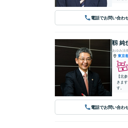
電話でお問い合わ
靱 純
あゆみ法
東京
【北参
きます
す。
電話でお問い合わ