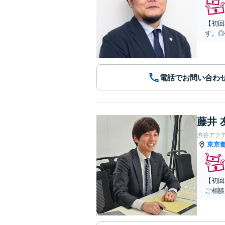
【初回
す。◎
電話でお問い合わ
藤井 
渋谷アク
東京
【初回
ご相談