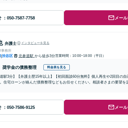
せ
メール
也
弁護士
インタビューを見る
律事務所
都
渋谷区
北参道駅
から徒歩3分
営業時間：10:00~18:00（平日）
|
奨学金の債務整理
料金表を見る
道駅3分】【弁護士歴15年以上】【初回面談60分無料】個人再生や2回目の
。住宅ローンが絡んだ債務整理などもお任せください。相談者さまの要望を
せ
メール