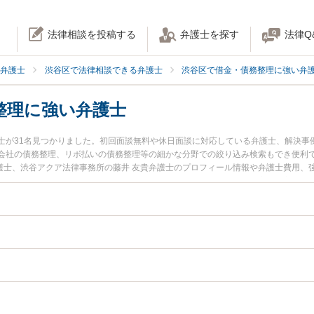
法律相談を投稿する
弁護士を探す
法律Q
弁護士
渋谷区で法律相談できる弁護士
渋谷区で借金・債務整理に強い弁
整理に強い弁護士
士が31名見つかりました。初回面談無料や休日面談に対応している弁護士、解決事
会社の債務整理、リボ払いの債務整理等の細かな分野での絞り込み検索もでき便利
弁護士、渋谷アクア法律事務所の藤井 友貴弁護士のプロフィール情報や弁護士費用
今すぐに弁護士に相談したい』『奨学金の債務整理のトラブル解決の実績豊富な近
士に相談予約したい』などでお困りの相談者さんにおすすめです。