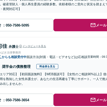
。破産管財人・個人再生委員の経験多数。依頼者様のご意向と状況を踏まえ
・夜間対応可】
せ
メール
彩佳
弁護士
インタビューを見る
つばき法律事務所
区
からも相談受付中
面談方法(対面・電話・ビデオなど)は応相談
営業時間：09:3
奨学金の債務整理
料金表を見る
エリア対応】【初回面談無料】【WEB面談可】【女性のご相談90%以上】
用を熟知した女性弁護士が、あなたの生活再建を丁寧にサポート。一人で抱
み出しませんか。
せ
メール