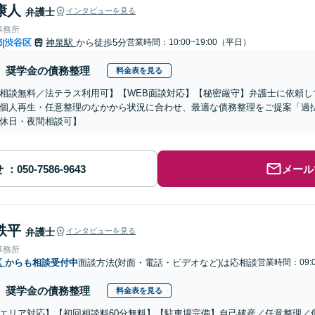
康人
弁護士
インタビューを見る
事務所
都
渋谷区
神泉駅
から徒歩5分
営業時間：10:00~19:00（平日）
|
奨学金の債務整理
料金表を見る
相談無料／法テラス利用可】【WEB面談対応】【秘密厳守】弁護士に依頼し
個人再生・任意整理のなかから状況に合わせ、最適な債務整理をご提案「過
休日・夜間相談可】
せ
メール
鉄平
弁護士
インタビューを見る
事務所
区
からも相談受付中
面談方法(対面・電話・ビデオなど)は応相談
営業時間：09:0
奨学金の債務整理
料金表を見る
エリア対応】【初回相談料60分無料】【駐車場完備】自己破産／任意整理／