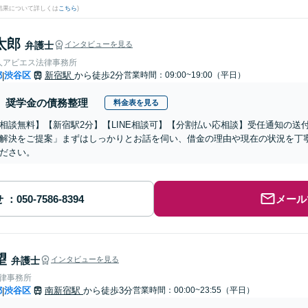
結果について詳しくは
こちら
)
太郎
弁護士
インタビューを見る
人アビエス法律事務所
都
渋谷区
新宿駅
から徒歩2分
営業時間：09:00~19:00（平日）
|
奨学金の債務整理
料金表を見る
相談無料】【新宿駅2分】【LINE相談可】【分割払い応相談】受任通知の送
解決をご提案」まずはしっかりとお話を伺い、借金の理由や現在の状況を丁
ださい。
せ
メール
望
弁護士
インタビューを見る
法律事務所
都
渋谷区
南新宿駅
から徒歩3分
営業時間：00:00~23:55（平日）
|