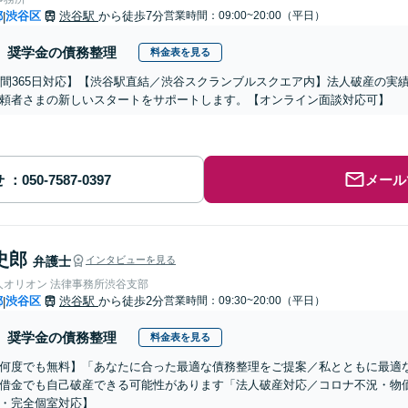
都
渋谷区
渋谷駅
から徒歩7分
営業時間：09:00~20:00（平日）
|
奨学金の債務整理
料金表を見る
時間365日対応】【渋谷駅直結／渋谷スクランブルスクエア内】法人破産の実
頼者さまの新しいスタートをサポートします。【オンライン面談対応可】
せ
メール
史郎
弁護士
インタビューを見る
人オリオン 法律事務所渋谷支部
都
渋谷区
渋谷駅
から徒歩2分
営業時間：09:30~20:00（平日）
|
奨学金の債務整理
料金表を見る
何度でも無料】「あなたに合った最適な債務整理をご提案／私とともに最適
借金でも自己破産できる可能性があります「法人破産対応／コロナ不況・物
・完全個室対応】