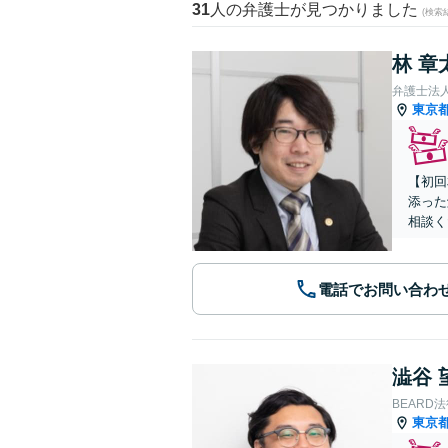
31
人の弁護士が見つかりました
(検索
林 章
弁護士法
東京
【初回
添った
相談く
電話でお問い合わ
澁谷 
BEARD
東京