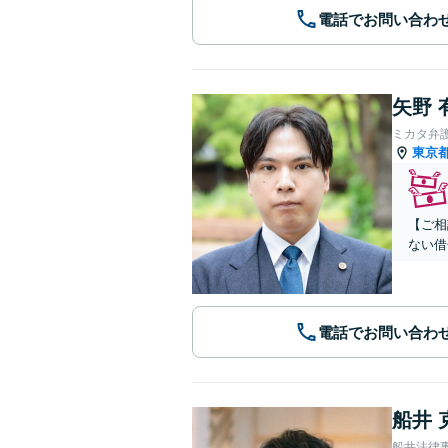
電話でお問い合わ
矢野 
ミカタ弁
東京
【ご相
ない借
電話でお問い合わ
船井 
船井法律