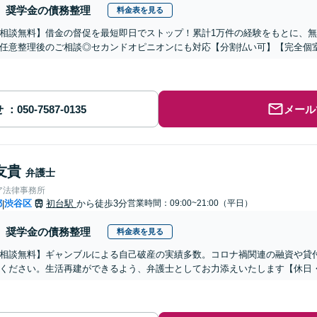
奨学金の債務整理
料金表を見る
相談無料】借金の督促を最短即日でストップ！累計1万件の経験をもとに、
任意整理後のご相談◎セカンドオピニオンにも対応【分割払い可】【完全個
せ
メール
友貴
弁護士
ア法律事務所
都
渋谷区
初台駅
から徒歩3分
営業時間：09:00~21:00（平日）
|
奨学金の債務整理
料金表を見る
相談無料】ギャンブルによる自己破産の実績多数。コロナ禍関連の融資や貸
ください。生活再建ができるよう、弁護士としてお力添えいたします【休日