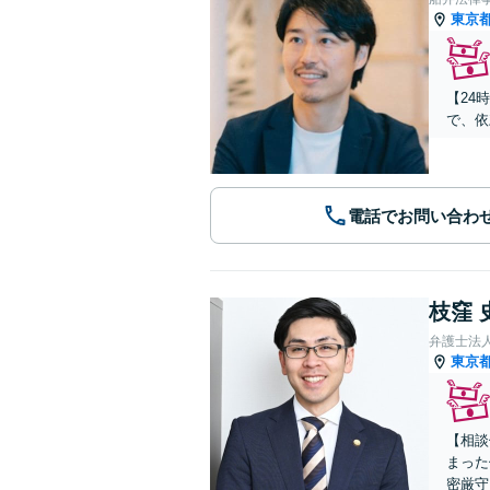
東京
【24
で、依
電話でお問い合わ
枝窪 
弁護士法
東京
【相談
まった
密厳守