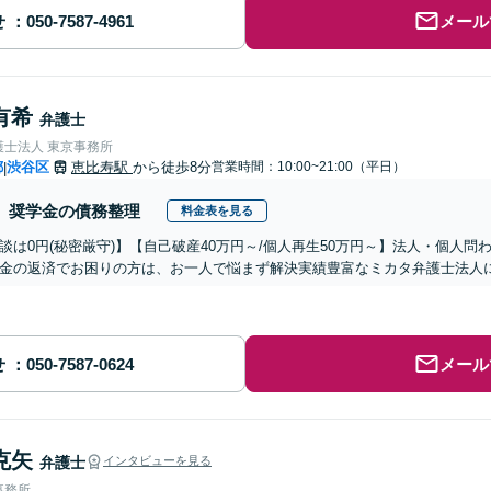
せ
メール
有希
弁護士
護士法人 東京事務所
都
渋谷区
恵比寿駅
から徒歩8分
営業時間：10:00~21:00（平日）
|
奨学金の債務整理
料金表を見る
談は0円(秘密厳守)】【自己破産40万円～/個人再生50万円～】法人・個人
金の返済でお困りの方は、お一人で悩まず解決実績豊富なミカタ弁護士法人
せ
メール
克矢
弁護士
インタビューを見る
事務所