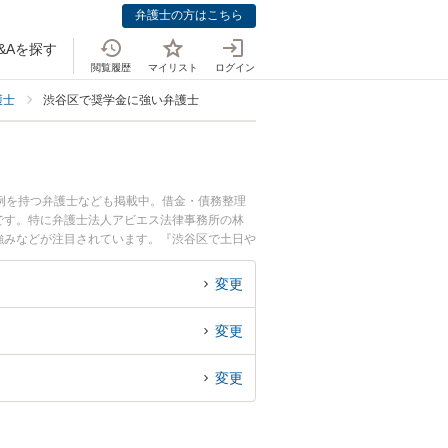
弁護士の方はこちら
&Aを探す
閲覧履歴
マイリスト
ログイン
護士
渋谷区で奨学金に強い弁護士
例を持つ弁護士なども掲載中。借金・債務整理
です。特に弁護士法人アビエス法律事務所の林
、強みなどが注目されています。『渋谷区で土日や
くの弁護士を検索したい』『初回相談無料で奨学
変更
変更
変更