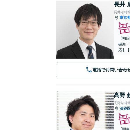
長井 
長井法律
東京
【初回
破産・
応】【
電話でお問い合わ
髙野 
髙野法律
渋谷
【関東