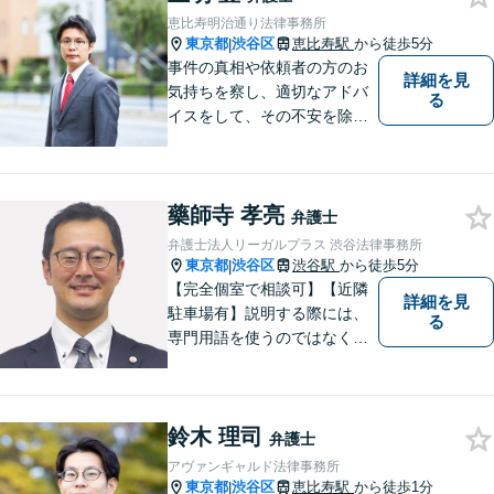
恵比寿明治通り法律事務所
東京都
渋谷区
恵比寿駅
から徒歩5分
|
事件の真相や依頼者の方のお
詳細を見
気持ちを察し、適切なアドバ
る
イスをして、その不安を除去
できればと思います。
藥師寺 孝亮
弁護士
弁護士法人リーガルプラス 渋谷法律事務所
東京都
渋谷区
渋谷駅
から徒歩5分
|
【完全個室で相談可】【近隣
詳細を見
駐車場有】説明する際には、
る
専門用語を使うのではなく、
平易な言葉でお伝えするよう
に努めています。丁寧にご意
向を伺いながら最善の解決に
鈴木 理司
向けて、10年以上にわたる弁
弁護士
護士活動から得た知識・経験
アヴァンギャルド法律事務所
をフル活用して解決を目指し
東京都
渋谷区
恵比寿駅
から徒歩1分
|