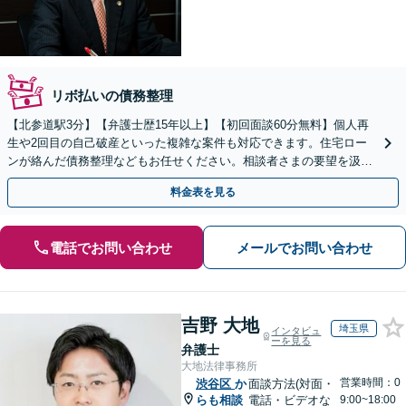
リボ払いの債務整理
【北参道駅3分】【弁護士歴15年以上】【初回面談60分無料】個人再
生や2回目の自己破産といった複雑な案件も対応できます。住宅ロー
ンが絡んだ債務整理などもお任せください。相談者さまの要望を汲み
取り、生活再建に向けて尽力します。
料金表を見る
電話でお問い合わせ
メールでお問い合わせ
吉野 大地
埼玉県
インタビュ
ーを見る
弁護士
大地法律事務所
営業時間：0
渋谷区
か
面談方法(対面・
らも相談
電話・ビデオな
9:00~18:00