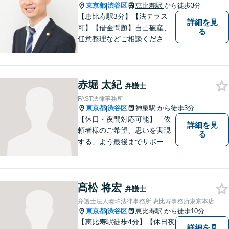
東京都
渋谷区
恵比寿駅
から徒歩3分
|
【恵比寿駅3分】【法テラス
詳細を見
可】【借金問題】自己破産、
る
任意整理などご相談ください
【離婚問題】不貞慰謝料・財
産分与・親権など幅広く対応
できます【初回相談60分無
赤堀 太紀
料】ご相談者さまに寄り添っ
弁護士
た解決方法をご提案します！
FAST法律事務所
東京都
渋谷区
神泉駅
から徒歩3分
|
【休日・夜間対応可能】「依
詳細を見
頼者様のご希望、思いを実現
る
する」よう最後までサポート
いたします。どうぞお気軽に
ご相談ください。
髙松 将宏
弁護士
弁護士法人琥珀法律事務所 恵比寿事務所東京本店
東京都
渋谷区
恵比寿駅
から徒歩10分
|
【恵比寿駅徒歩4分】【休日夜
詳細を見