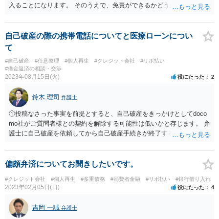
入ることになります。 そのうえで、免責ができるかどうか含めて今後
の子とを弁護士に相談することは必須と考えます。
自己破産の際の携帯電話についてと医療ローンについ
て
#自己破産
#任意整理
#個人再生
#クレジット会社
#リボ払い
#借金返済の相談・交渉
2023年08月15日(火)
役にたった
2
鈴木 理司
弁護士
①投稿なさった事実を前提とすると、自己破産をきっかけとしてdoco
mo社がご質問者様との契約を解除する可能性は低いかと存じます。 弁
護士に自己破産を依頼してから自己破産手続きが終了するまで、クレ
ジットカードは使えません。 クレジットカードの利用も借入に該当す
るためです。 これは、今まで支払遅延したことのないクレジットカー
ドについても同様です。 デビットカードの利用については問題ありま
偏頗弁済についてお聞きしたいです。
せん。 ドコモの料金の支払方法を変更しましょう。 ②端末代金を分割
#クレジット会社
#個人再生
#多重債務
#消費者金融
#リボ払い
#銀行借り入れ
で支払っている場合、理論上、端末代金も自己破産の対象となるた
2023年02月05日(日)
役にたった
4
め、端末を利用できなくなる可能性があります。 ローン会社とのこと
ですが、NTTドコモとは別の会社でしょうか？ 親族等に端末代金を一
吉岡 一誠
弁護士
括で支払って頂くことは可能でしょうか？ 現代においては、携帯電話