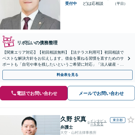
受付中
ど)は応相談
（平日）
リボ払いの債務整理
【関東エリア対応】【初回相談無料】【法テラス利用可】初回相談で
ベストな解決方針をお伝えします。借金を重ねる習慣を直すためのサ
ポートも「自宅や車を残したいというご希望に対応」「法人破産・企
業さまのご相談お受けします」
料金表を見る
電話でお問い合わせ
メールでお問い合わせ
久野 択真
東京都
インタビュ
ーを見る
弁護士
大空・山村法律事務所