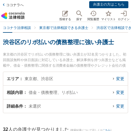
弁護士の方はこちら
ココナラへ
投稿する
探す
閲覧履歴
マイリスト
ログイン
ココナラ法律相談
東京都で法律相談できる弁護士
渋谷区で法律相談で
渋谷区のリボ払いの債務整理に強い弁護士
東京都の渋谷区でリボ払いの債務整理に強い弁護士が32名見つかりました。初
回面談無料や休日面談に対応している弁護士、解決事例を持つ弁護士なども掲
載中。借金・債務整理に関係する消費者金融の債務整理やクレジット会社の債
務整理、リボ払いの債務整理等の細かな分野での絞り込み検索もでき便利で
す。特にBEARD法律事務所の澁谷 望弁護士や渋谷アクア法律事務所の藤井 友
エリア
東京都、渋谷区
変更
貴弁護士、弁護士法人アビエス法律事務所の林 章太郎弁護士のプロフィール情
報や弁護士費用、強みなどが注目されています。『渋谷区で土日や夜間に発生
相談内容
借金・債務整理、リボ払い
変更
したリボ払いの債務整理のトラブルを今すぐに弁護士に相談したい』『リボ払
いの債務整理のトラブル解決の実績豊富な近くの弁護士を検索したい』『初回
相談無料でリボ払いの債務整理を法律相談できる渋谷区内の弁護士に相談予約
詳細条件
未選択
変更
したい』などでお困りの相談者さんにおすすめです。
32
人の弁護士が見つかりました
(検索結果について詳しくは
こちら
)