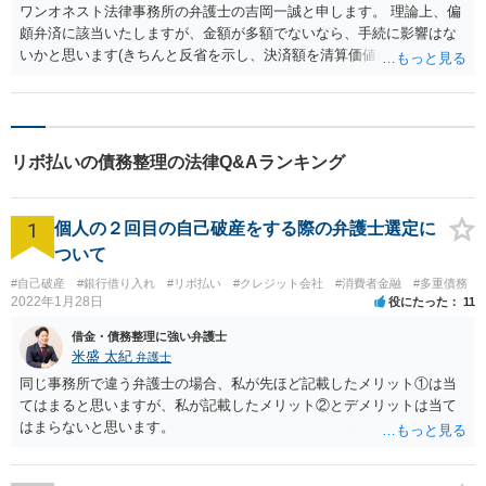
は生活必需品に近いので、端末代金の滞納がない場合には、破産手続
ワンオネスト法律事務所の弁護士の吉岡一誠と申します。 理論上、偏
中もそのまま端末代金を支払うことが認められることもあります。 ③
頗弁済に該当いたしますが、金額が多額でないなら、手続に影響はな
病院と医療ローンとの関係によります。 病院とは関係のない信販会社
いかと思います(きちんと反省を示し、決済額を清算価値に計上すると
で医療ローンを組み、医療費を支払っている場合、信販会社が病院に
いうことで問題ないかと思います)。 なお、必ず裁判所に申告しなけれ
医療費を支払っています。 つまり、病院との関係では既に医療費が支
ばいけないものですので、速やかに依頼している弁護士に報告するよ
払われているので、施術には影響ありません。
うにしましょう。
リボ払いの債務整理の法律Q&Aランキング
1
個人の２回目の自己破産をする際の弁護士選定に
ついて
#自己破産
#銀行借り入れ
#リボ払い
#クレジット会社
#消費者金融
#多重債務
2022年1月28日
役にたった
11
借金・債務整理に強い弁護士
米盛 太紀
弁護士
同じ事務所で違う弁護士の場合、私が先ほど記載したメリット①は当
てはまると思いますが、私が記載したメリット②とデメリットは当て
はまらないと思います。