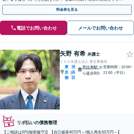
お聞きするので、ぜひお気軽にご相談ください。
料金表を見る
電話でお問い合わせ
メールでお問い合わせ
矢野 有希
弁護士
ミカタ弁護士法人 東京事務所
東
渋
恵比寿駅
か
営業時間：10:00~
京
谷
|
21:00（平日）
ら徒歩8分
都
区
リボ払いの債務整理
【ご相談は0円(秘密厳守)】【自己破産40万円～/個人再生50万円～】