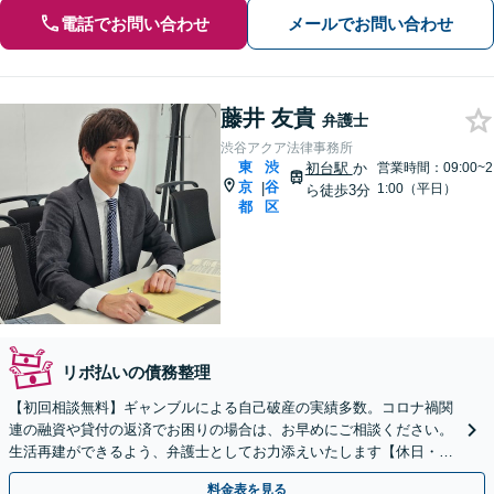
電話でお問い合わせ
メールでお問い合わせ
藤井 友貴
弁護士
渋谷アクア法律事務所
東
渋
初台駅
か
営業時間：09:00~2
京
谷
|
1:00（平日）
ら徒歩3分
都
区
リボ払いの債務整理
【初回相談無料】ギャンブルによる自己破産の実績多数。コロナ禍関
連の融資や貸付の返済でお困りの場合は、お早めにご相談ください。
生活再建ができるよう、弁護士としてお力添えいたします【休日・夜
間相談可】【分割払い可】
料金表を見る