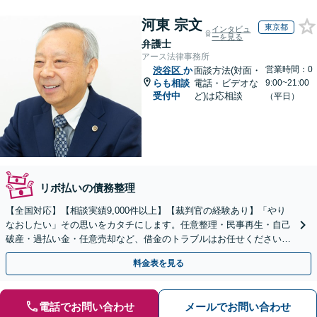
河東 宗文
東京都
インタビュ
ーを見る
弁護士
アース法律事務所
営業時間：0
渋谷区
か
面談方法(対面・
らも相談
電話・ビデオな
9:00~21:00
受付中
ど)は応相談
（平日）
リボ払いの債務整理
【全国対応】【相談実績9,000件以上】【裁判官の経験あり】「やり
なおしたい」その思いをカタチにします。任意整理・民事再生・自己
破産・過払い金・任意売却など、借金のトラブルはお任せください。
【初回相談無料】【全国対応可能】
料金表を見る
電話でお問い合わせ
メールでお問い合わせ