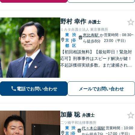
野村 幸作
弁護士
ミカタ弁護士法人 東京事務所
東
渋
恵比寿駅
か
営業時間：08:30~
京
谷
|
23:00（平日）
ら徒歩8分
都
区
【初回相談無料】【最短即日！緊急対
応可】刑事事件はスピード解決が鍵！
不起訴獲得実績多数。まだ逮捕されて
いないが、警察に捜査されている場合
は一刻も早くご相談ください。深夜ま
で電話受付中！【恵比寿駅8分】【休
電話でお問い合わせ
メールでお問い合わせ
日・夜間対応】
加藤 聡
弁護士
二ツ橋平和法律事務所
東
渋
代々木公園駅
営業時間：10:00
京
谷
|
~17:00（平日）
から徒歩7分