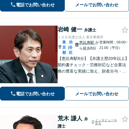
を解決に導きます。【電話・メール・
電話でお問い合わせ
メールでお問い合わせ
WEB面談可】【渋谷駅6分】
岩崎 健一
弁護士
ミカタ弁護士法人 東京事務所
東
渋
恵比寿駅
か
営業時間：09:00~
京
谷
|
21:00（平日）
ら徒歩8分
都
区
【恵比寿駅8分】【弁護士歴20年以上】
契約書チェック・労務対応など企業法
務の豊富な実績に加え、財産分与・親
権など離婚問題のご相談も100件以上の
実績あり。法人・個人問わず、誠実に
寄り添い最適な解決を目指します。
電話でお問い合わせ
メールでお問い合わせ
【初回相談可能】【WEB面談可能】
荒木 謙人
弁
インタビューを
見る
護士