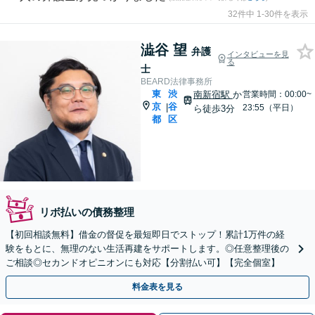
32件中 1-30件を表示
澁谷 望
弁護
インタビューを見
る
士
BEARD法律事務所
東
渋
南新宿駅
か
営業時間：00:00~
京
谷
|
23:55（平日）
ら徒歩3分
都
区
リボ払いの債務整理
【初回相談無料】借金の督促を最短即日でストップ！累計1万件の経
験をもとに、無理のない生活再建をサポートします。◎任意整理後の
ご相談◎セカンドオピニオンにも対応【分割払い可】【完全個室】
料金表を見る