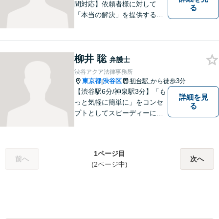
間対応】依頼者様に対して
る
「本当の解決」を提供するべ
く、全身全霊を傾け対応いた
します。労働事件・離婚事
件・借金問題・刑事事件な
柳井 聡
ど、幅広い問題に対応可能◎
弁護士
密なコミュニケーションを重
渋谷アクア法律事務所
視し、納得の解決へ導きま
東京都
渋谷区
初台駅
から徒歩3分
|
す。
【渋谷駅6分/神泉駅3分】「も
詳細を見
っと気軽に簡単に」をコンセ
る
プトとしてスピーディーに対
応。どんな内容につきまして
も丁寧に説明することを心が
けております。弁護士に依頼
1ページ目
するか迷っているという方も
前へ
次へ
(2ページ中)
お気軽にご相談ください。