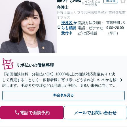
東京都
インタビュ
ーを見る
弁護士
弁護士法人リブラ共同法律事務所 吉祥寺駅前
オフィス
営業時間：0
渋谷区
か
面談方法(対面・
らも相談
電話・ビデオな
9:00~20:00
受付中
ど)は応相談
（平日）
リボ払いの債務整理
【初回相談無料・分割払いOK】1000件以上の相談対応実績あり！決
して否定することなく、依頼者様に寄り添いどうすればいいのかを検
討します。手続きや交渉などは弁護士が対応。明るい未来に向けて一
緒に頑張りましょう【休日・夜間相談可】【完全個室】
料金表を見る
電話で面談予約
メールでお問い合わせ