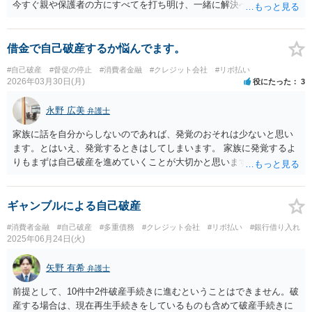
今すぐ親や保護者の方にすべてを打ち明け、一緒に解決へ向かうのが
最善の方法です。 今回の金額は3万円ほどですので、費用対効果の面
から見ても弁護士へ相談・依頼するのはもったいなく、親の協力を得
て対応を進めるのが現実的である というのが私見です。 法律上、親の
借金で自己破産するか悩んでます。
同意を得ずにした契約は原則として取り消すことができます。しか
#自己破産
#督促の停止
#消費者金融
#クレジット会社
#リボ払い
し、もしサービスの登録時に成年であると偽っていた場合は、 「詐
2026年03月30日(月)
役にたった
3
術」に該当し、取り消しが制限されてしまう（取り消せなくなる）可
能性が極めて高いと考えられます。 取り消しができないとなれば支払
永野 広美
弁護士
義務からは逃れられませんが、明日の期日を延ばしてもらう交渉を質
問者様がお一人で行うのは非常に困難です。 放置すれば実家に書面が
家族に話を自分からしないのであれば、発覚のおそれは少ないと思い
届くなどして、いずれ必ず親に知られることになります。年齢を偽っ
ます。とはいえ、発覚するときはしてしまいます。 家族に発覚するよ
て利用してしまった可能性も含めて親に正直に話し、 親から法律事務
りもまずは自己破産を進めていくことが大切かと思います。 一人で悩
所へ連絡を入れてもらうべきです。8月には支払えるという具体的な見
まずご相談ください。
通しを親から誠実に伝えてもらうことが、事態をこれ以上 悪化させな
いための最善の選択かと思います。
ギャンブルによる自己破産
#消費者金融
#自己破産
#多重債務
#クレジット会社
#リボ払い
#銀行借り入れ
2025年06月24日(火)
矢野 有希
弁護士
前提として、10件中2件破産手続きに進むということはできません。破
産する場合は、現在再生手続きをしているものも含めて破産手続きに