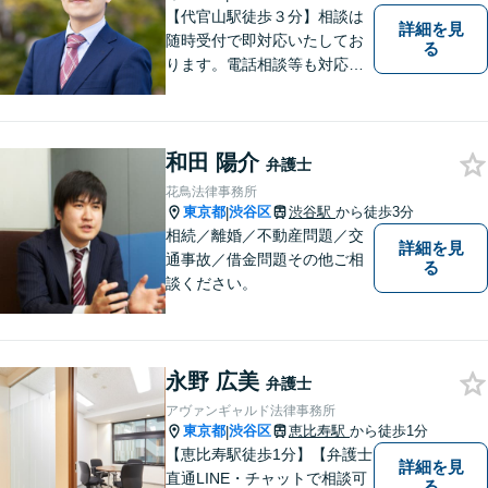
ます。
【代官山駅徒歩３分】相談は
詳細を見
随時受付で即対応いたしてお
る
ります。電話相談等も対応可
能です。すべてのご相談者様
の、明日の幸せのために、私
は全力を尽くします。
和田 陽介
弁護士
花鳥法律事務所
東京都
渋谷区
渋谷駅
から徒歩3分
|
相続／離婚／不動産問題／交
詳細を見
通事故／借金問題その他ご相
る
談ください。
永野 広美
弁護士
アヴァンギャルド法律事務所
東京都
渋谷区
恵比寿駅
から徒歩1分
|
【恵比寿駅徒歩1分】【弁護士
詳細を見
直通LINE・チャットで相談可
る