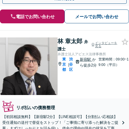
電話でお問い合わせ
メールでお問い合わせ
林 章太郎
弁
インタビューを
見る
護士
弁護士法人アビエス法律事務所
東
渋
新宿駅
か
営業時間：09:00~1
京
谷
|
9:00（平日）
ら徒歩2分
都
区
リボ払いの債務整理
【初回相談無料】【新宿駅2分】【LINE相談可】【分割払い応相談】
受任通知の送付で督促をストップ！「ご事情に寄り添った解決をご提
案」まずはしっかりとお話を伺い、借金の理由や現在の状況を丁寧に