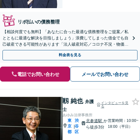
リボ払いの債務整理
【相談何度でも無料】「あなたに合った最適な債務整理をご提案／私
とともに最適な解決を目指しましょう」浪費してしまった借金でも自
己破産できる可能性があります「法人破産対応／コロナ不況・物価高
騰に苦しむ企業さまを救済」【秘密厳守・完全個室対応】
料金表を見る
電話でお問い合わせ
メールでお問い合わせ
靱 純也
弁護
インタビューを見
る
士
あゆみ法律事務所
東
渋
北参道駅
か
営業時間：10:00~
京
谷
|
18:00（平日）
ら徒歩3分
都
区