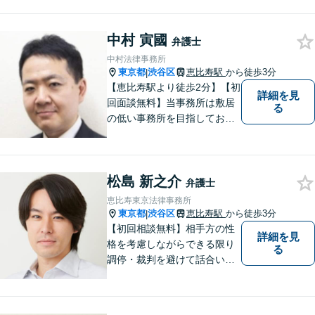
相続問題や刑事事件に注力し
ています。一人ひとりとしっ
中村 寅國
かりと向き合い、迅速に粘り
弁護士
強くより良い解決を目指しま
中村法律事務所
す。お困りの場合、まずはご
東京都
渋谷区
恵比寿駅
から徒歩3分
|
相談ください。
【恵比寿駅より徒歩2分】【初
詳細を見
回面談無料】当事務所は敷居
る
の低い事務所を目指しており
ます。刑事事件／相続問題／
離婚問題／不動産問題／労働
問題など、幅広く対応可能。
松島 新之介
【当日／夜間／休日対応可
弁護士
能】一人で悩まず一緒に問題
恵比寿東京法律事務所
を解決しましょう。お気軽に
東京都
渋谷区
恵比寿駅
から徒歩3分
|
ご相談下さい。
【初回相談無料】相手方の性
詳細を見
格を考慮しながらできる限り
る
調停・裁判を避けて話合いで
の早期解決を目指します。特
に女性側からの支持を受けて
います。