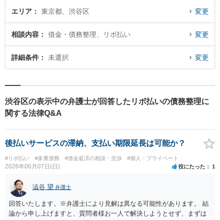
エリア
東京都、渋谷区
変更
相談内容
借金・債務整理、リボ払い
変更
詳細条件
未選択
変更
渋谷区の表示中の弁護士が回答したリボ払いの債務整理に
関する法律Q&A
後払いサービスの滞納、支払い期限延長は可能か？
#リボ払い
#多重債務
#借金返済の相談・交渉
#個人・プライベート
2026年06月07日(日)
役にたった
1
澁谷 望
弁護士
回答いたします。※弁護士により見解は異なる可能性があります。 結
論から申し上げますと、質問者様お一人で解決しようとせず、まずは