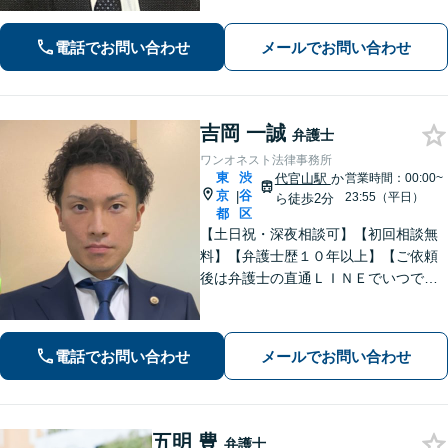
い、着実に実行します。都合の良いこ
とは一切言いません。安心しておまか
電話でお問い合わせ
メールでお問い合わせ
せください。
吉岡 一誠
弁護士
ワンオネスト法律事務所
東
渋
代官山駅
か
営業時間：00:00~
京
谷
|
23:55（平日）
ら徒歩2分
都
区
【土日祝・深夜相談可】【初回相談無
料】【弁護士歴１０年以上】【ご依頼
後は弁護士の直通ＬＩＮＥでいつでも
連絡可能】【刑事事件・不動産トラブ
ル・企業法務・男女トラブル・ナイト
ワークトラブルに注力】
電話でお問い合わせ
メールでお問い合わせ
五明 豊
弁護士