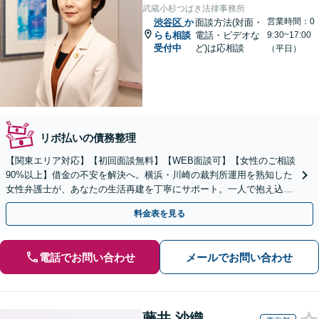
武蔵小杉つばき法律事務所
営業時間：0
渋谷区
か
面談方法(対面・
らも相談
電話・ビデオな
9:30~17:00
受付中
ど)は応相談
（平日）
リボ払いの債務整理
【関東エリア対応】【初回面談無料】【WEB面談可】【女性のご相談
90%以上】借金の不安を解決へ。横浜・川崎の裁判所運用を熟知した
女性弁護士が、あなたの生活再建を丁寧にサポート。一人で抱え込ま
ず、新しい人生への一歩をここから踏み出しませんか。
料金表を見る
電話でお問い合わせ
メールでお問い合わせ
藤井 沙織