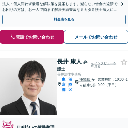
法人・個人問わず最適な解決策を提案します。減らない借金の返済で
お困りの方は、お一人で悩まず解決実績豊富なミカタ弁護士法人にご
相談ください。
料金表を見る
電話でお問い合わせ
メールでお問い合わせ
長井 康人
弁
インタビューを
見る
護士
長井法律事務所
東
渋
神泉駅
か
営業時間：10:00~1
京
谷
|
9:00（平日）
ら徒歩5分
都
区
リボ払いの債務整理