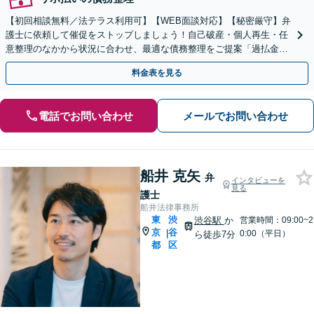
【初回相談無料／法テラス利用可】【WEB面談対応】【秘密厳守】弁
護士に依頼して催促をストップしましょう！自己破産・個人再生・任
意整理のなかから状況に合わせ、最適な債務整理をご提案「過払金の
ご相談承ります」【完全個室対応】【休日・夜間相談可】
料金表を見る
電話でお問い合わせ
メールでお問い合わせ
船井 克矢
弁
インタビューを
見る
護士
船井法律事務所
東
渋
渋谷駅
か
営業時間：09:00~2
京
谷
|
0:00（平日）
ら徒歩7分
都
区