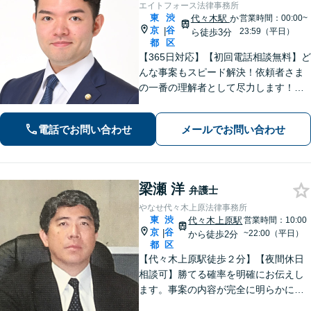
エイトフォース法律事務所
東
渋
代々木駅
か
営業時間：00:00~
京
谷
|
23:59（平日）
ら徒歩3分
都
区
【365日対応】【初回電話相談無料】ど
んな事案もスピード解決！依頼者さま
の一番の理解者として尽力します！注
力分野は、刑事事件／詐欺・消費者問
題／インターネット／男女問題／相続
電話でお問い合わせ
メールでお問い合わせ
／債権回収／不動産／企業法務など
【完全個室】【代々木駅3分】
梁瀬 洋
弁護士
やなせ代々木上原法律事務所
東
渋
代々木上原駅
営業時間：10:00
京
谷
|
~22:00（平日）
から徒歩2分
都
区
【代々木上原駅徒歩２分】【夜間休日
相談可】勝てる確率を明確にお伝えし
ます。事案の内容が完全に明らかにな
るまで、依頼者様のお話をじっくり伺