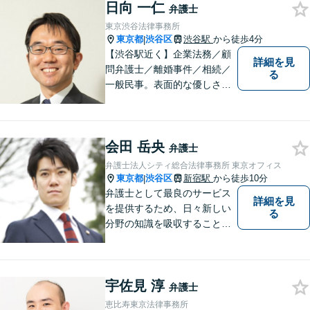
日向 一仁
弁護士
東京渋谷法律事務所
東京都
渋谷区
渋谷駅
から徒歩4分
|
【渋谷駅近く】企業法務／顧
詳細を見
問弁護士／離婚事件／相続／
る
一般民事。表面的な優しさだ
けではなく、常に依頼者のた
めに法律の専門家として動け
る弁護士を目指して日々努力
会田 岳央
をしております。お気軽にご
弁護士
相談ください。
弁護士法人シティ総合法律事務所 東京オフィス
東京都
渋谷区
新宿駅
から徒歩10分
|
弁護士として最良のサービス
詳細を見
を提供するため、日々新しい
る
分野の知識を吸収することを
心掛けています。
宇佐見 淳
弁護士
恵比寿東京法律事務所