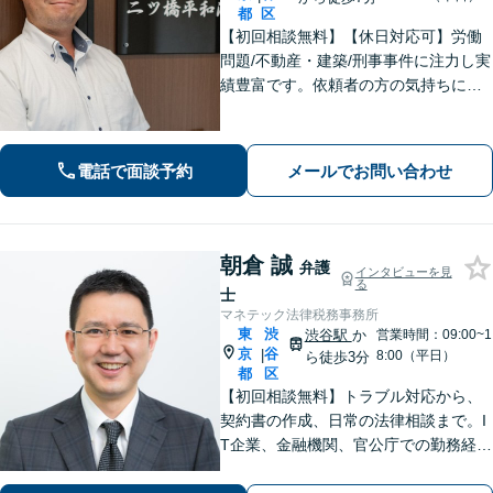
都
区
【初回相談無料】【休日対応可】労働
問題/不動産・建築/刑事事件に注力し実
績豊富です。依頼者の方の気持ちに寄
り添い、迅速な行動で難しい問題にも
誠実に対応します。
電話で面談予約
メールでお問い合わせ
朝倉 誠
弁護
インタビューを見
る
士
マネテック法律税務事務所
東
渋
渋谷駅
か
営業時間：09:00~1
京
谷
|
8:00（平日）
ら徒歩3分
都
区
【初回相談無料】トラブル対応から、
契約書の作成、日常の法律相談まで。I
T企業、金融機関、官公庁での勤務経験
を有する弁護士が、あなたの法律問題