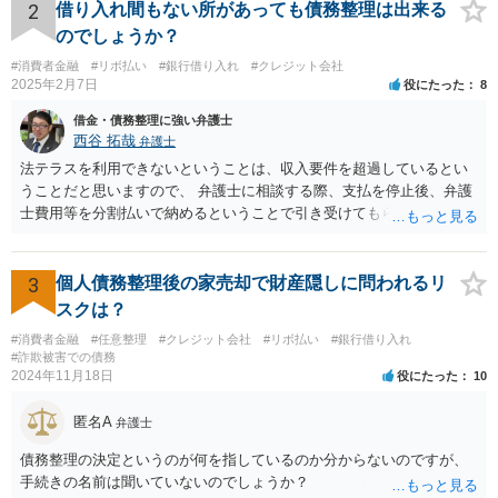
2
借り入れ間もない所があっても債務整理は出来る
のでしょうか？
#消費者金融
#リボ払い
#銀行借り入れ
#クレジット会社
2025年2月7日
役にたった
8
借金・債務整理に強い弁護士
西谷 拓哉
弁護士
法テラスを利用できないということは、収入要件を超過しているとい
うことだと思いますので、 弁護士に相談する際、支払を停止後、弁護
士費用等を分割払いで納めるということで引き受けてもらえないか確
認するとよいでしょう。 「借り入れ出来る限界」までの生活というの
は、負債が拡大するだけになるのでお勧めできませんが あとは、相談
者様のご判断になると思いますので、私からのアドバイスは一旦これ
3
個人債務整理後の家売却で財産隠しに問われるリ
で終わりとさせていただきます。
スクは？
#消費者金融
#任意整理
#クレジット会社
#リボ払い
#銀行借り入れ
#詐欺被害での債務
2024年11月18日
役にたった
10
匿名A
弁護士
債務整理の決定というのが何を指しているのか分からないのですが、
手続きの名前は聞いていないのでしょうか？