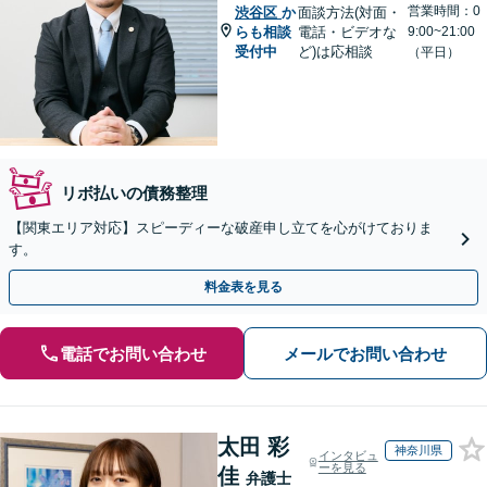
営業時間：0
渋谷区
か
面談方法(対面・
らも相談
電話・ビデオな
9:00~21:00
受付中
ど)は応相談
（平日）
リボ払いの債務整理
【関東エリア対応】スピーディーな破産申し立てを心がけておりま
す。
料金表を見る
電話でお問い合わせ
メールでお問い合わせ
太田 彩
神奈川県
インタビュ
ーを見る
佳
弁護士