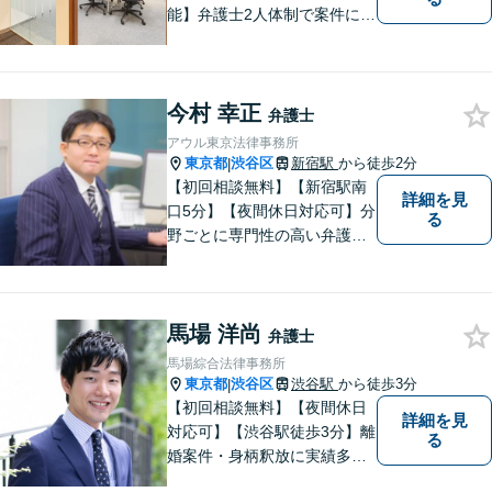
能】弁護士2人体制で案件に取
り組み、多角的な視点から迅
速に解決に導きます。依頼者
様のお話をしっかりと伺い、
今村 幸正
最適な解決策を提案【年中無
弁護士
休・早朝夜間対応可能（要予
アウル東京法律事務所
約）】
東京都
渋谷区
新宿駅
から徒歩2分
|
【初回相談無料】【新宿駅南
詳細を見
口5分】【夜間休日対応可】分
る
野ごとに専門性の高い弁護士
が対応、充実したリーガルサ
ービスの提供を目指します
馬場 洋尚
弁護士
馬場綜合法律事務所
東京都
渋谷区
渋谷駅
から徒歩3分
|
【初回相談無料】【夜間休日
詳細を見
対応可】【渋谷駅徒歩3分】離
る
婚案件・身柄釈放に実績多数
あり。離婚・不貞の慰謝料・