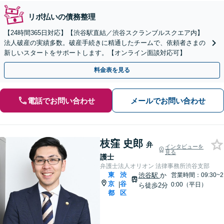
リボ払いの債務整理
【24時間365日対応】【渋谷駅直結／渋谷スクランブルスクエア内】
法人破産の実績多数。破産手続きに精通したチームで、依頼者さまの
新しいスタートをサポートします。【オンライン面談対応可】
料金表を見る
電話でお問い合わせ
メールでお問い合わせ
枝窪 史郎
弁
インタビューを
見る
護士
弁護士法人オリオン 法律事務所渋谷支部
東
渋
渋谷駅
か
営業時間：09:30~2
京
谷
|
0:00（平日）
ら徒歩2分
都
区