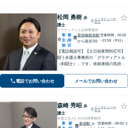
松岡 勇樹
弁
インタビューを
見る
護士
グラディアトル法律事務所
東
新
新宿御苑前駅
営業時間：00:00
京
宿
|
~23:59（平日）
から徒歩3分
都
区
【電話相談可】【土日祝夜間対応可】
闘う弁護士事務所の「グラディアトル
（剣闘士）」です。依頼者様の気持ち
を代弁する弁護士であり続けるべく、
確固たるスタイルを貫きます。離婚・
電話でお問い合わせ
メールでお問い合わせ
刑事事件・相続など何でもご相談くだ
さい。
森崎 秀昭
弁
インタビューを
見る
護士
弁護士法人C-ens法律事務所
東
新
新宿駅
か
営業時間：09:00~1