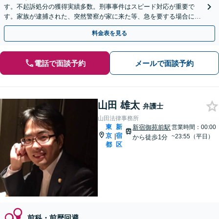
す。不起訴処分の獲得実績多数。刑事事件はスピード対応が重要で
す。家族が逮捕された、突然警察が家に来た等、急を要する場合には
直ちに対応します。【休日相談可】
料金表を見る
電話で面談予約
メールで面談予約
山田 雄太
弁護士
山田法律事務所
東
新
新宿御苑前駅
営業時間：00:00
京
宿
|
~23:55（平日）
から徒歩1分
都
区
前科・前歴回避