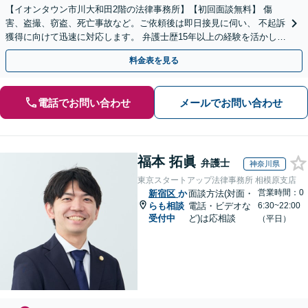
【イオンタウン市川大和田2階の法律事務所】【初回面談無料】 傷
害、盗撮、窃盗、死亡事故など。ご依頼後は即日接見に伺い、 不起訴
獲得に向けて迅速に対応します。 弁護士歴15年以上の経験を活かし、
最善の結果を模索します。【電話相談可】
料金表を見る
電話でお問い合わせ
メールでお問い合わせ
福本 拓眞
弁護士
神奈川県
東京スタートアップ法律事務所 相模原支店
営業時間：0
新宿区
か
面談方法(対面・
らも相談
電話・ビデオな
6:30~22:00
受付中
ど)は応相談
（平日）