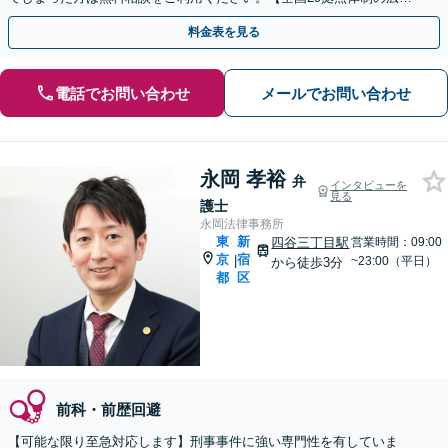
対応】【弁護士待機中/当日中の電話相談可(予約制)】
料金表を見る
電話でお問い合わせ
メールでお問い合わせ
永岡 孝裕
弁
インタビューを
見る
護士
永岡法律事務所
東
新
四谷三丁目駅
営業時間：09:00
京
宿
|
~23:00（平日）
から徒歩3分
都
区
前科・前歴回避
【可能な限り至急対応します】刑事事件に強い専門性を有していま