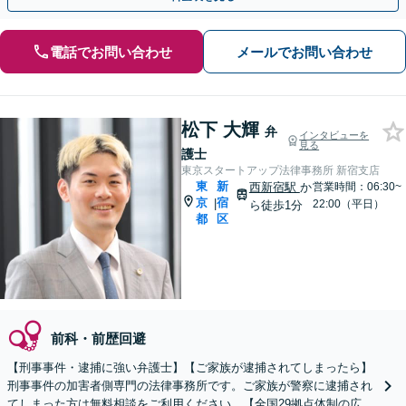
電話でお問い合わせ
メールでお問い合わせ
松下 大輝
弁
インタビューを
見る
護士
東京スタートアップ法律事務所 新宿支店
東
新
西新宿駅
か
営業時間：06:30~
京
宿
|
22:00（平日）
ら徒歩1分
都
区
前科・前歴回避
【刑事事件・逮捕に強い弁護士】【ご家族が逮捕されてしまったら】
刑事事件の加害者側専門の法律事務所です。ご家族が警察に逮捕され
てしまった方は無料相談をご利用ください。【全国29拠点体制の広域