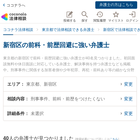
弁護士の方はこちら
ココナラへ
投稿する
探す
閲覧履歴
マイリスト
ログイン
ココナラ法律相談
東京都で法律相談できる弁護士
新宿区で法律相談で
新宿区の前科・前歴回避に強い弁護士
東京都の新宿区で前科・前歴回避に強い弁護士が40名見つかりました。初回面
談無料や休日面談に対応している弁護士、解決事例を持つ弁護士なども掲載
中。刑事事件に関係する加害者側や少年犯罪、再犯・前科あり等の細かな分野
での絞り込み検索もでき便利です。特に弁護士法人東京新宿法律事務所の水本
佑冬弁護士やKODAMA法律事務所の小寺 悠介弁護士、東京スタートアップ法律
エリア
東京都、新宿区
変更
事務所 新宿支店の松下 大輝弁護士のプロフィール情報や弁護士費用、強みなど
が注目されています。『新宿区で土日や夜間に発生した前科・前歴回避のトラ
相談内容
刑事事件、前科・前歴をつけたくない
変更
ブルを今すぐに弁護士に相談したい』『前科・前歴回避のトラブル解決の実績
豊富な近くの弁護士を検索したい』『初回相談無料で前科・前歴回避を法律相
談できる新宿区内の弁護士に相談予約したい』などでお困りの相談者さんにお
詳細条件
未選択
変更
すすめです。
40
人の弁護士が見つかりました
(検索結果について詳しくは
こちら
)