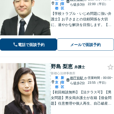
京
宿
|
22:00（平日）
ら徒歩3分
都
区
【学校トラブル・いじめ問題に強い弁
護士】お子さまとの信頼関係を大切
に、速やかな解決を目指します。【電
話相談可能】不貞慰謝料問題・労働者
問題の対応実績も多数あり。【JR四ツ
谷駅2分】【土日祝・夜間対応可】【W
電話で面談予約
メールで面談予約
eb面談可】
野島 梨恵
弁護士
新都心法律事務所
東
新
都庁前駅
か
営業時間：00:00~
京
宿
|
23:55（平日）
ら徒歩2分
都
区
【初回相談無料】【法テラス可】【男
女問題】男女両弁護士が在籍【借金問
題】任意整理や個人再生、自己破産な
ど、状況に合わせた最適な解決策 を