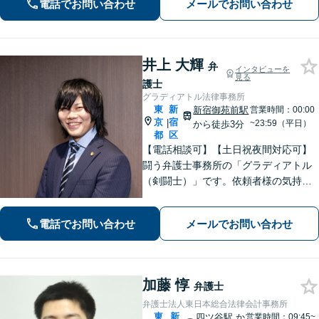
電話でお問い合わせ
メールでお問い合わせ
刑事事件・相続など何でもご相談くだ
さい。
井上 大輝
弁
インタビューを
見る
護士
グラディアトル法律事務所
東
新
新宿御苑前駅
営業時間：00:00
京
宿
|
~23:59（平日）
から徒歩3分
都
区
【電話相談可】【土日祝夜間対応可】
闘う弁護士事務所の「グラディアトル
（剣闘士）」です。依頼者様の気持ち
を代弁する弁護士であり続けるべく、
確固たるスタイルを貫きます。離婚・
電話でお問い合わせ
メールでお問い合わせ
刑事事件・相続など何でもご相談くだ
さい。
加藤 惇
弁護士
弁護士法人東日本総合法律会計事務所
東
新
四ツ谷駅
か
営業時間：09:45~