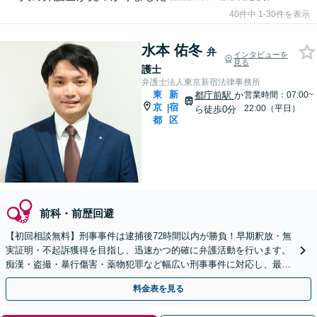
40件中 1-30件を表示
水本 佑冬
弁
インタビューを
見る
護士
弁護士法人東京新宿法律事務所
東
新
都庁前駅
か
営業時間：07:00~
京
宿
|
22:00（平日）
ら徒歩0分
都
区
前科・前歴回避
【初回相談無料】刑事事件は逮捕後72時間以内が勝負！早期釈放・無
実証明・不起訴獲得を目指し、迅速かつ的確に弁護活動を行います。
痴漢・盗撮・暴行傷害・薬物犯罪など幅広い刑事事件に対応し、最善
の解決を目指します【都庁前駅直結】【複数拠点あり】
料金表を見る