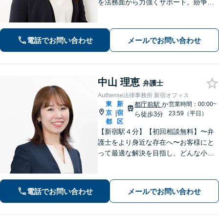
を法務面から力強くサポート。紛争を
未然に防ぐ「攻め」と「守り」の法務
をご提供します。離婚や相続でお困り
の方もお任せください！【新宿駅４
電話でお問い合わせ
メールでお問い合わせ
分】
中山 理恵
弁護士
Authense法律事務所 新宿オフィス
東
新
都庁前駅
か
営業時間：00:00~
京
宿
|
23:59（平日）
ら徒歩3分
都
区
【新宿駅４分】【初回相談無料】〜弁
護士をより身近な存在へ〜お客様にと
って最適な解決を目指し、どんな小さ
なお悩みもお気軽にご相談ください。
離婚や相続といった家事事件の取り扱
い経験を豊富に有するほか、企業法務
電話でお問い合わせ
メールでお問い合わせ
にも注力しています。