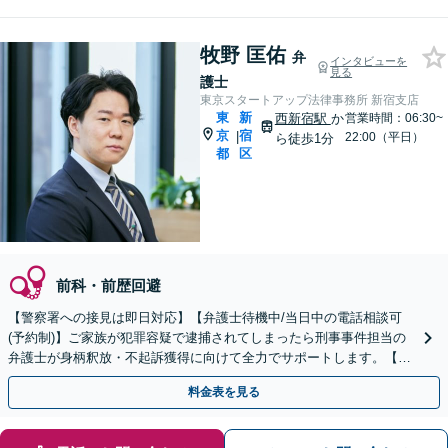
牧野 匡佑
弁
インタビューを
見る
護士
東京スタートアップ法律事務所 新宿支店
東
新
西新宿駅
か
営業時間：06:30~
京
宿
|
22:00（平日）
ら徒歩1分
都
区
前科・前歴回避
【警察署への接見は即日対応】【弁護士待機中/当日中の電話相談可
(予約制)】ご家族が犯罪容疑で逮捕されてしまったら刑事事件担当の
弁護士が身柄釈放・不起訴獲得に向けて全力でサポートします。【毎
月100名以上の相談実績】【東京都全域対応】
料金表を見る