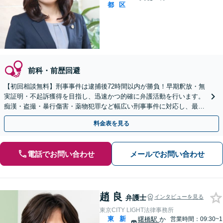
都
区
前科・前歴回避
【初回相談無料】刑事事件は逮捕後72時間以内が勝負！早期釈放・無
実証明・不起訴獲得を目指し、迅速かつ的確に弁護活動を行います。
痴漢・盗撮・暴行傷害・薬物犯罪など幅広い刑事事件に対応し、最善
の解決を目指します【都庁前駅直結】【複数拠点あり】
料金表を見る
電話でお問い合わせ
メールでお問い合わせ
趙 良
弁護士
インタビューを見る
東京CITY LIGHT法律事務所
東
新
曙橋駅
か
営業時間：09:30~1