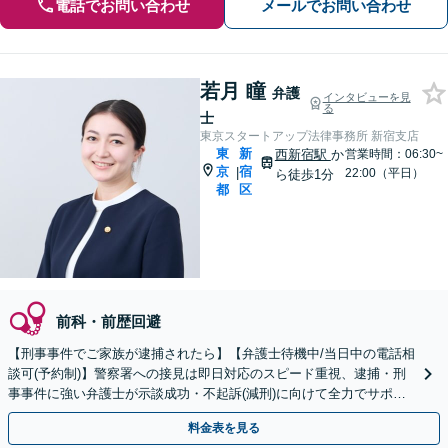
電話でお問い合わせ
メールでお問い合わせ
若月 瞳
弁護
インタビューを見
る
士
東京スタートアップ法律事務所 新宿支店
東
新
西新宿駅
か
営業時間：06:30~
京
宿
|
22:00（平日）
ら徒歩1分
都
区
前科・前歴回避
【刑事事件でご家族が逮捕されたら】【弁護士待機中/当日中の電話相
談可(予約制)】警察署への接見は即日対応のスピード重視、逮捕・刑
事事件に強い弁護士が示談成功・不起訴(減刑)に向けて全力でサポー
トします。【加害者側の相談専門】
料金表を見る