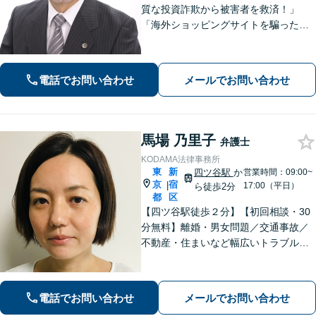
質な投資詐欺から被害者を救済！」
「海外ショッピングサイトを騙った詐
欺に注意！」依頼者さまの痛みに寄り
添って丁寧なヒアリングをおこない、
少しでも多くの返金が得られるよう尽
電話でお問い合わせ
メールでお問い合わせ
力します！
馬場 乃里子
弁護士
KODAMA法律事務所
東
新
四ツ谷駅
か
営業時間：09:00~
京
宿
|
17:00（平日）
ら徒歩2分
都
区
【四ツ谷駅徒歩２分】【初回相談・30
分無料】離婚・男女問題／交通事故／
不動産・住まいなど幅広いトラブルに
対応可能◎丁寧なヒアリングで、ご依
頼者さまの負担が少ない解決策をご提
案します【夜間・土日祝のご相談OK
電話でお問い合わせ
メールでお問い合わせ
（要事前予約）】