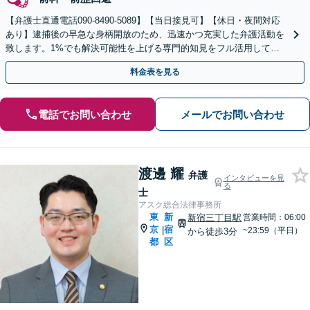
【弁護士直通電話090-8490-5089】【当日接見可】【休日・夜間対応
あり】逮捕後の早急な身柄開放のため、迅速かつ充実した弁護活動を
致します。1%でも解決可能性を上げる専門的知見をフル活用して取
り組みます。
料金表を見る
電話でお問い合わせ
メールでお問い合わせ
渡邊 耀
弁護
インタビューを見
る
士
アスク総合法律事務所
東
新
新宿三丁目駅
営業時間：06:00
京
宿
|
~23:59（平日）
から徒歩3分
都
区