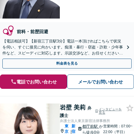
前科・前歴回避
【電話相談可】【新宿三丁目駅3分】電話一本頂ければこちらで状況
を伺い、すぐに接見に向かいます。痴漢・暴行・窃盗・詐欺・少年事
件など、スピーディに対応します。示談交渉など、お任せください
【休日・夜間相談可】
料金表を見る
電話でお問い合わせ
メールでお問い合わせ
岩壁 美莉
弁
インタビューを
見る
護士
弁護士法人東京新宿法律事務所
東
新
都庁前駅
か
営業時間：07:00~
京
宿
|
22:00（平日）
ら徒歩0分