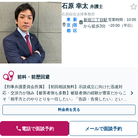
石原 幸太
弁護士
石原綜合法律事務所
東
新
新宿三丁目駅
営業時間：10:00
京
宿
|
~20:00（平日）
から徒歩3分
都
区
前科・前歴回避
【刑事弁護委員会所属】【初回相談無料】示談成立に向けた迅速対
応・交渉力が強み【被害者側も多数】被疑者側の経験が豊富だからこ
そ「相手方とのやりとりを一任したい」「告訴・告発したい」という
相談もお任せください【新宿からのアクセス◎】
料金表を見る
電話で面談予約
メールで面談予約