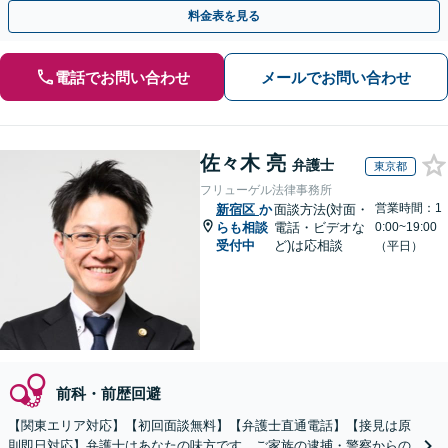
月100名以上の相談実績】【関東エリア全域対応】
料金表を見る
電話でお問い合わせ
メールでお問い合わせ
佐々木 亮
弁護士
東京都
フリューゲル法律事務所
営業時間：1
新宿区
か
面談方法(対面・
らも相談
電話・ビデオな
0:00~19:00
受付中
ど)は応相談
（平日）
前科・前歴回避
【関東エリア対応】【初回面談無料】【弁護士直通電話】【接見は原
則即日対応】弁護士はあなたの味方です。ご家族の逮捕・警察からの