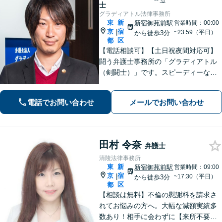
る
士
グラディアトル法律事務所
東
新
新宿御苑前駅
営業時間：00:00
京
宿
|
~23:59（平日）
から徒歩3分
都
区
【電話相談可】【土日祝夜間対応可】
闘う弁護士事務所の「グラディアトル
（剣闘士）」です。スピーディーな対
応と断固として交渉に臨むスタイルを
貫きます。離婚・刑事事件・相続など
電話でお問い合わせ
メールでお問い合わせ
何でもご相談ください。
田村 令奈
弁護士
清陵法律事務所
東
新
新宿御苑前駅
営業時間：09:00
京
宿
|
~17:30（平日）
から徒歩3分
都
区
【相談は無料】不倫の慰謝料を請求さ
れてお悩みの方へ。大幅な減額実績多
数あり！相手に会わずに【来所不要で