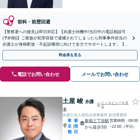
前科・前歴回避
【警察署への接見は即日対応】【弁護士待機中/当日中の電話相談可
(予約制)】ご家族が犯罪容疑で逮捕されてしまったら刑事事件担当の
弁護士が身柄釈放・不起訴獲得に向けて全力でサポートします。【毎
月100名以上の相談実績】【東京都全域対応】
料金表を見る
電話でお問い合わせ
メールでお問い合わせ
土屋 峻
弁護
インタビューを見
る
士
弁護士法人琥珀法律事務所 新宿事務所
東
新
新宿三丁目駅
営業時間：09:00
京
宿
|
~22:00（平日）
から徒歩3分
都
区