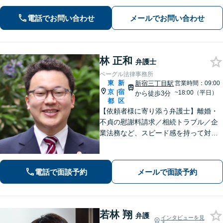
【労働問題】未払い残業代や不当解
雇、ハラスメント事案に強【夜間・ 休
電話でお問い合わせ
メールでお問い合わせ
日面談可】【完全個室】【新宿駅徒歩3
分】
林 正和
弁護士
ベーグル法律事務所
東
新
新宿三丁目駅
営業時間：09:00
京
宿
|
~18:00（平日）
から徒歩3分
都
区
【依頼者様に寄り添う弁護士】離婚・
不貞の慰謝料請求／相続トラブル／企
業法務など、スピード感を持って対応
します！オーダーメイドのリーガルサ
ポートをご提供。解決に向けて尽力い
たします。お気軽にご相談ください
電話で面談予約
メールで面談予約
【完全個室で対応】【新宿駅徒歩7分】
若林 翔
弁護
インタビューを見