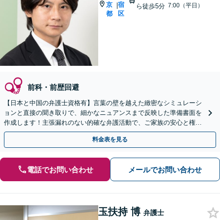
京
宿
|
7:00（平日）
ら徒歩5分
都
区
前科・前歴回避
【日本と中国の弁護士資格有】言葉の壁を越えた緻密なシミュレーシ
ョンと直接の聞き取りで、細かなニュアンスまで反映した準備書面を
作成します！主張漏れのない的確な弁護活動で、ご家族の安心と権利
を誠実にお守りいたします【初回相談無料】
料金表を見る
電話でお問い合わせ
メールでお問い合わせ
玉扶持 博
弁護士