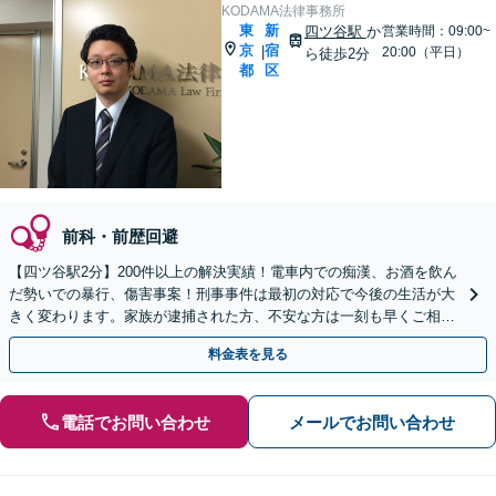
KODAMA法律事務所
東
新
四ツ谷駅
か
営業時間：09:00~
京
宿
|
20:00（平日）
ら徒歩2分
都
区
前科・前歴回避
【四ツ谷駅2分】200件以上の解決実績！電車内での痴漢、お酒を飲ん
だ勢いでの暴行、傷害事案！刑事事件は最初の対応で今後の生活が大
きく変わります。家族が逮捕された方、不安な方は一刻も早くご相談
ください【初回相談無料】
料金表を見る
電話でお問い合わせ
メールでお問い合わせ