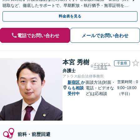
聴取など、徹底したサポートで、早期釈放・執行猶予・無罪証明を目
指します【WEB面談可】【休日・夜間・当日相談に対応】
料金表を見る
電話でお問い合わせ
メールでお問い合わせ
本宮 秀樹
千葉県
インタビュ
ーを見る
弁護士
アトラス綜合法律事務所
営業時間：0
新宿区
か
面談方法(対面・
らも相談
電話・ビデオな
9:00~18:00
受付中
ど)は応相談
（平日）
前科・前歴回避