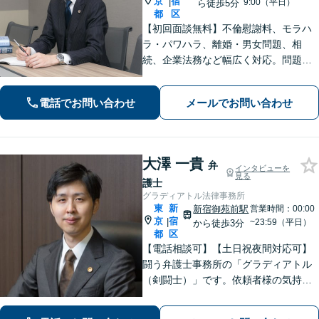
京
宿
|
9:00（平日）
ら徒歩5分
都
区
【初回面談無料】不倫慰謝料、モラハ
ラ・パワハラ、離婚・男女問題、相
続、企業法務など幅広く対応。問題の
本質を見つめ、法律論に限らず、依頼
者さまの幸福・成長に繋がるようなア
電話でお問い合わせ
メールでお問い合わせ
ドバイスを心がけています。お気軽に
相談ください【完全個室対応】【新宿
駅5分】
大澤 一貴
弁
インタビューを
見る
護士
グラディアトル法律事務所
東
新
新宿御苑前駅
営業時間：00:00
京
宿
|
~23:59（平日）
から徒歩3分
都
区
【電話相談可】【土日祝夜間対応可】
闘う弁護士事務所の「グラディアトル
（剣闘士）」です。依頼者様の気持ち
を代弁する弁護士であり続けるべく、
確固たるスタイルを貫きます。離婚・