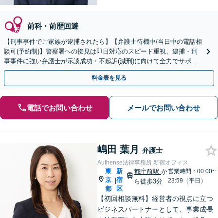
前科・前歴回避
【刑事事件でご家族が逮捕されたら】【弁護士待機中/当日中の電話相
談可(予約制)】警察署への接見は即日対応のスピード重視、逮捕・刑
事事件に強い弁護士が示談成功・不起訴(減刑)に向けて全力でサポー
トします。【加害者側の相談専門】
料金表を見る
電話でお問い合わせ
メールでお問い合わせ
嶋田 葉月
弁護士
Authense法律事務所 新宿オフィス
東
新
都庁前駅
か
営業時間：00:00~
京
宿
|
23:59（平日）
ら徒歩3分
都
区
【初回相談無料】経営者の視点に立つ
ビジネスパートナーとして、事業成長