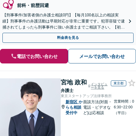
前科・前歴回避
【刑事事件/加害者側の弁護士相談0円】【毎月100名以上の相談実
績】刑事事件の弁護活動は早期対応が非常に重要です。犯罪容疑で逮
捕されてしまったら刑事事件に強い弁護士までご相談下さい。【初回
相談０円(電話)】【加害者側の相談専門】
料金表を見る
電話でお問い合わせ
メールでお問い合わせ
宮地 政和
東京都
インタビュ
ーを見る
弁護士
東京スタートアップ法律事務所
営業時間：0
新宿区
か
面談方法(対面・
らも相談
電話・ビデオな
6:30~22:00
受付中
ど)は応相談
（平日）