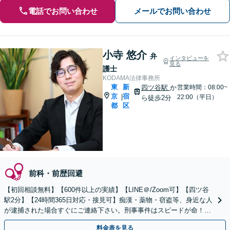
電話でお問い合わせ
メールでお問い合わせ
小寺 悠介
弁
インタビューを
見る
護士
KODAMA法律事務所
東
新
四ツ谷駅
か
営業時間：08:00~
京
宿
|
22:00（平日）
ら徒歩2分
都
区
前科・前歴回避
【初回相談無料】【600件以上の実績】【LINE＠/Zoom可】【四ツ谷
駅2分】【24時間365日対応・接見可】痴漢・薬物・窃盗等、身近な人
が逮捕された場合すぐにご連絡下さい。刑事事件はスピードが命！依
頼者の社会人生命を守ります。
料金表を見る