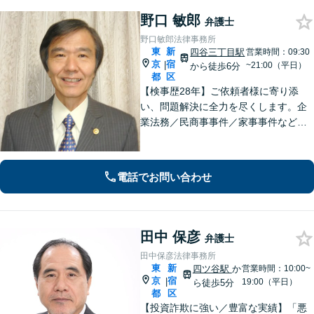
野口 敏郎
弁護士
野口敏郎法律事務所
東
新
四谷三丁目駅
営業時間：09:30
京
宿
|
~21:00（平日）
から徒歩6分
都
区
【検事歴28年】ご依頼者様に寄り添
い、問題解決に全力を尽くします。企
業法務／民商事事件／家事事件など、
あらゆる分野に対応【四谷三丁目駅6
分】長年検事として尋常でない世界を
見てきた体験がフルに生かせる分野と
電話でお問い合わせ
考えています。
田中 保彦
弁護士
田中保彦法律事務所
東
新
四ツ谷駅
か
営業時間：10:00~
京
宿
|
19:00（平日）
ら徒歩5分
都
区
【投資詐欺に強い／豊富な実績】「悪