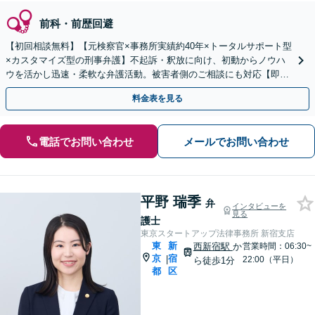
前科・前歴回避
【初回相談無料】【元検察官×事務所実績約40年×トータルサポート型
×カスタマイズ型の刑事弁護】不起訴・釈放に向け、初動からノウハ
ウを活かし迅速・柔軟な弁護活動。被害者側のご相談にも対応【即日
接見対応】【夜間・休日相談可】【新宿三丁目駅3分】
料金表を見る
電話でお問い合わせ
メールでお問い合わせ
平野 瑞季
弁
インタビューを
見る
護士
東京スタートアップ法律事務所 新宿支店
東
新
西新宿駅
か
営業時間：06:30~
京
宿
|
22:00（平日）
ら徒歩1分
都
区