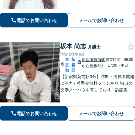
解決】に導きます。弁護士費用につい
てのご相談も可能です。まずはご相談
ください【新宿御苑前駅3分】
電話でお問い合わせ
メールでお問い合わせ
坂本 尚志
弁護士
清陵法律事務所
東
新
新宿御苑前駅
営業時間：09:00
京
宿
|
~17:30（平日）
から徒歩3分
都
区
【新宿御苑前駅3分】詐欺・消費者問題
に注力 / 着手金無料プランあり 独自の
交渉ノウハウを有しており、訴訟提起
に至る前のスムーズな解決を目指しま
す。ぜひご相談ください。【電話・メ
ール・WEB相談可】
電話でお問い合わせ
メールでお問い合わせ