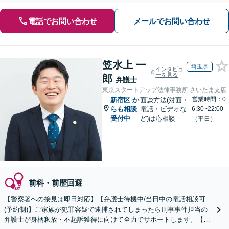
電話でお問い合わせ
メールでお問い合わせ
笠水上 一
埼玉県
インタビュ
ーを見る
郎
弁護士
東京スタートアップ法律事務所 さいたま支店
営業時間：0
新宿区
か
面談方法(対面・
らも相談
電話・ビデオな
6:30~22:00
受付中
ど)は応相談
（平日）
前科・前歴回避
【警察署への接見は即日対応】【弁護士待機中/当日中の電話相談可
(予約制)】ご家族が犯罪容疑で逮捕されてしまったら刑事事件担当の
弁護士が身柄釈放・不起訴獲得に向けて全力でサポートします。【毎