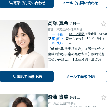
タル証拠・資産対応】ソーシャルワー
電話でお問い合わせ
メールでお問い合わせ
カー兼司法書士と連携【法テラス・WE
B面談可】【都内面談可】
髙塚 真希
弁護士
藤井・滝沢綜合法律事務所
葭川公園駅
営業時間：09:00
千
千葉
~17:30（平日）
葉
市中
から徒歩4
|
県
央区
分
【離婚の取扱実績多数／弁護士18年／
複雑困難な事案の経験豊富】離婚問題
に強い弁護士。【遺産分割・遺留分・
遺言作成／家族親族のトラブル解決・
予防】◉オンライン相談可◉ お客さまに
寄り添って的確にアドバイスし、最善
電話で面談予約
メールで面談予約
の解決に導きます。【千葉駅徒歩13
分】
齋藤 貴英
弁護士
本千葉総合法律事務所