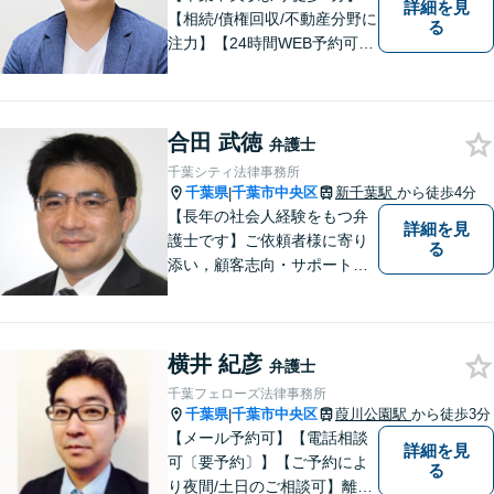
詳細を見
【相続/債権回収/不動産分野に
る
注力】【24時間WEB予約可
能】敷居が低く気軽に相談が
できる、地域密着型の法律事
務所です。弁護士への相談を
合田 武徳
最終手段と考えず、お気軽に
弁護士
ご相談ください。
千葉シティ法律事務所
千葉県
千葉市中央区
新千葉駅
から徒歩4分
|
【長年の社会人経験をもつ弁
詳細を見
護士です】ご依頼者様に寄り
る
添い，顧客志向・サポート精
神を大切にしつつ，問題解決
に全力を尽くします。【休日
夜間相談、出張にも柔軟に対
横井 紀彦
応】ご相談者様の精神的負担
弁護士
を軽減することも重視してい
千葉フェローズ法律事務所
る弁護士です。【千葉駅徒歩
千葉県
千葉市中央区
葭川公園駅
から徒歩3分
|
７分】
【メール予約可】【電話相談
詳細を見
可〔要予約〕】【ご予約によ
る
り夜間/土日のご相談可】離婚