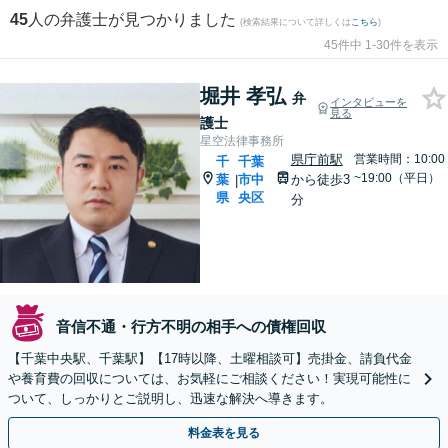
45
人の弁護士が見つかりました
(検索結果について詳しくは
こちら
)
45件中 1-30件を表示
堀井 孝弘
弁
インタビューを
見る
護士
星空法律事務所
県庁前駅
営業時間：10:00
千
千葉
~19:00（平日）
葉
市中
から徒歩3
|
県
央区
分
音信不通・行方不明の相手への債権回収
【千葉中央駅、千葉駅】【17時以降、土曜相談可】売掛金、請負代金
や養育費の回収については、お気軽にご相談ください！実現可能性に
ついて、しっかりとご説明し、迅速な解決へ導きます。
料金表を見る