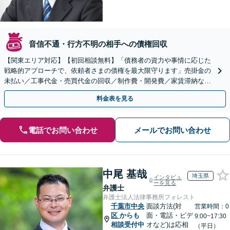
音信不通・行方不明の相手への債権回収
【関東エリア対応】【初回相談無料】「債務者の資力や事情に応じた
戦略的アプローチで、依頼者さまの債権を最大限守ります」売掛金の
未払い／工事代金・売買代金の回収／制作費・開発費／家賃滞納な
ど、事業活動で発生するあらゆる債権回収に実績あり
料金表を見る
電話でお問い合わせ
メールでお問い合わせ
中尾 基哉
埼玉県
インタビュ
ーを見る
弁護士
弁護士法人法律事務所フォレスト
千葉市中央
面談方法(対
営業時間：0
区
からも
面・電話・ビデ
9:00~17:30
相談受付中
オなど)は応相
（平日）