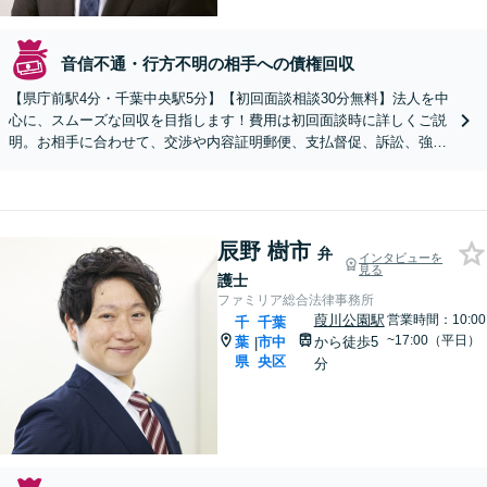
音信不通・行方不明の相手への債権回収
【県庁前駅4分・千葉中央駅5分】【初回面談相談30分無料】法人を中
心に、スムーズな回収を目指します！費用は初回面談時に詳しくご説
明。お相手に合わせて、交渉や内容証明郵便、支払督促、訴訟、強制
執行などを検討します。【個人も対応】
辰野 樹市
弁
インタビューを
見る
護士
ファミリア総合法律事務所
葭川公園駅
営業時間：10:00
千
千葉
~17:00（平日）
葉
市中
から徒歩5
|
県
央区
分