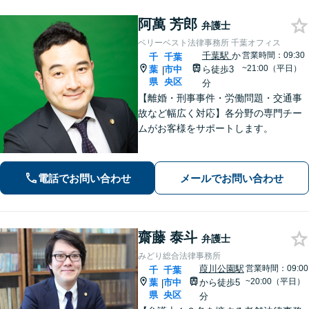
阿萬 芳郎
弁護士
ベリーベスト法律事務所 千葉オフィス
千葉駅
か
営業時間：09:30
千
千葉
~21:00（平日）
葉
市中
ら徒歩3
|
県
央区
分
【離婚・刑事事件・労働問題・交通事
故など幅広く対応】各分野の専門チー
ムがお客様をサポートします。
電話でお問い合わせ
メールでお問い合わせ
齋藤 泰斗
弁護士
みどり総合法律事務所
葭川公園駅
営業時間：09:00
千
千葉
~20:00（平日）
葉
市中
から徒歩5
|
県
央区
分