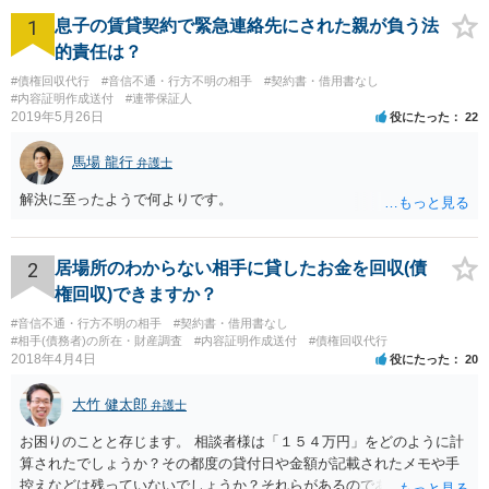
1
息子の賃貸契約で緊急連絡先にされた親が負う法
的責任は？
#債権回収代行
#音信不通・行方不明の相手
#契約書・借用書なし
#内容証明作成送付
#連帯保証人
2019年5月26日
役にたった
22
馬場 龍行
弁護士
解決に至ったようで何よりです。
2
居場所のわからない相手に貸したお金を回収(債
権回収)できますか？
#音信不通・行方不明の相手
#契約書・借用書なし
#相手(債務者)の所在・財産調査
#内容証明作成送付
#債権回収代行
2018年4月4日
役にたった
20
大竹 健太郎
弁護士
お困りのことと存じます。 相談者様は「１５４万円」をどのように計
算されたでしょうか？その都度の貸付日や金額が記載されたメモや手
控えなどは残っていないでしょうか？それらがあるのであればメール