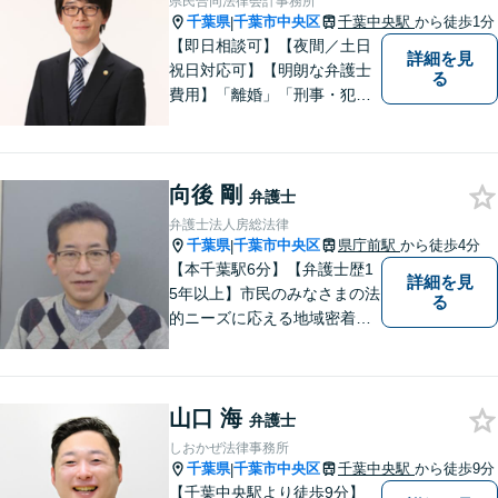
県民合同法律会計事務所
【千葉中央3分】
千葉県
千葉市中央区
千葉中央駅
から徒歩1分
|
【即日相談可】【夜間／土日
詳細を見
祝日対応可】【明朗な弁護士
る
費用】「離婚」「刑事・犯罪
弁護」「労働」「交通事故」
「借金問題」に注力しており
ます。民事・家事・刑事を扱
向後 剛
う弁護士です。弁護士と税理
弁護士
士が様々な専門家と連携して
弁護士法人房総法律
ワンストップで問題解決しま
千葉県
千葉市中央区
県庁前駅
から徒歩4分
|
す。
【本千葉駅6分】【弁護士歴1
詳細を見
5年以上】市民のみなさまの法
る
的ニーズに応える地域密着型
の法律事務所【相続・遺言】
不動産が絡む相続に迅速に対
応します【労働・雇用】ご相
山口 海
談実績多数。現実的な解決策
弁護士
をご提案します
しおかぜ法律事務所
千葉県
千葉市中央区
千葉中央駅
から徒歩9分
|
【千葉中央駅より徒歩9分】