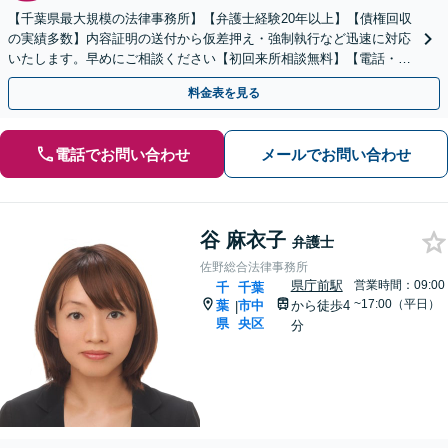
【千葉県最大規模の法律事務所】【弁護士経験20年以上】【債権回収
の実績多数】内容証明の送付から仮差押え・強制執行など迅速に対応
いたします。早めにご相談ください【初回来所相談無料】【電話・W
eb面談可】【千葉中央駅5分】
料金表を見る
電話でお問い合わせ
メールでお問い合わせ
谷 麻衣子
弁護士
佐野総合法律事務所
県庁前駅
営業時間：09:00
千
千葉
~17:00（平日）
葉
市中
から徒歩4
|
県
央区
分