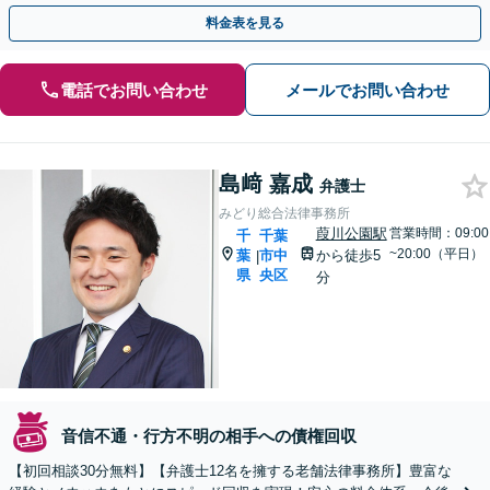
相談無料】【夜間・休日面談応相談】【千葉中央駅5分】
料金表を見る
電話でお問い合わせ
メールでお問い合わせ
島﨑 嘉成
弁護士
みどり総合法律事務所
葭川公園駅
営業時間：09:00
千
千葉
~20:00（平日）
葉
市中
から徒歩5
|
県
央区
分
音信不通・行方不明の相手への債権回収
【初回相談30分無料】【弁護士12名を擁する老舗法律事務所】豊富な