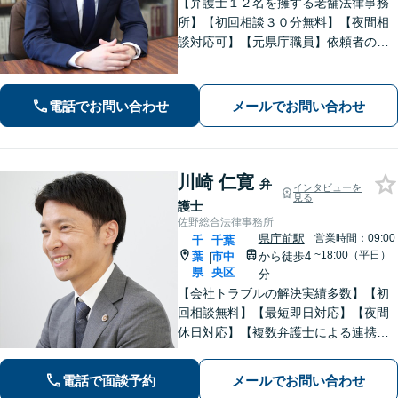
【弁護士１２名を擁する老舗法律事務
所】【初回相談３０分無料】【夜間相
談対応可】【元県庁職員】依頼者の方
の一番身近な相談相手を目指していま
す。地域に信頼されている歴史のある
法律事務所です。
電話でお問い合わせ
メールでお問い合わせ
川崎 仁寛
弁
インタビューを
見る
護士
佐野総合法律事務所
県庁前駅
営業時間：09:00
千
千葉
~18:00（平日）
葉
市中
から徒歩4
|
県
央区
分
【会社トラブルの解決実績多数】【初
回相談無料】【最短即日対応】【夜間
休日対応】【複数弁護士による連携】
【千葉中央駅近く】日常の法律相談か
ら企業顧問まで幅広く対応。中小企業
電話で面談予約
メールでお問い合わせ
や個人事業主の皆様が安心して相談で