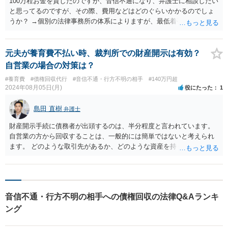
100万程お金を貸したのですが、音信不通になり、弁護士に相談したい
と思ってるのですが、その際、費用などはどのぐらいかかるのでしょ
うか？ →個別の法律事務所の体系によりますが、最低着手金１１万円
～、報酬金１７．６％の設定がされていることは多いので、仮に１０
０万円回収した場合に着手・報酬金併せて３０万円程度はかかりま
す。 また、裁判になり、勝訴となったが、支払われなかった場合、泣
元夫が養育費不払い時、裁判所での財産開示は有効？
き寝入りになるのでしょうか？ →支払われなかった場合、財産の調査
自営業の場合の対策は？
をして預金や勤務先が特定できれば、預金や給与の差し押さえで回収
#養育費
#債権回収代行
#音信不通・行方不明の相手
#140万円超
を図ります。 一方で預金もなく無職の場合、差し押さえできませんの
2024年08月05日(月)
役にたった
1
で、その場合は回収できません。
島田 直樹
弁護士
財産開示手続に債務者が出頭するのは、半分程度と言われています。
自営業の方から回収することは、一般的には簡単ではないと考えられ
ます。 どのような取引先があるか、どのような資産を持っているか、
相手方の性格など、具体的事情によって異なってきます。
音信不通・行方不明の相手への債権回収の法律Q&Aランキ
ング