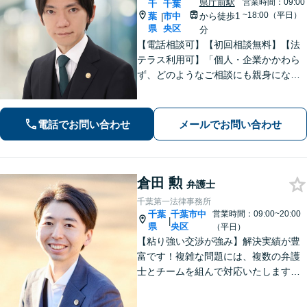
県庁前駅
営業時間：09:00
千
千葉
~18:00（平日）
葉
市中
から徒歩1
|
県
央区
分
【電話相談可】【初回相談無料】【法
テラス利用可】「個人・企業かかわら
ず、どのようなご相談にも親身になっ
て対応します」企業法務／交通事故／
離婚問題／借金問題／刑事事件など、
幅広くサポート。【夜間・休日面談
電話でお問い合わせ
メールでお問い合わせ
可】【完全個室】【本千葉駅徒歩３
分】
倉田 勲
弁護士
千葉第一法律事務所
千葉
千葉市中
営業時間：09:00~20:00
|
県
央区
（平日）
【粘り強い交渉が強み】解決実績が豊
富です！複雑な問題には、複数の弁護
士とチームを組んで対応いたします。
【安心・分かりやすい料金体系】些細
なお悩みにも、丁寧に寄り添い、不安