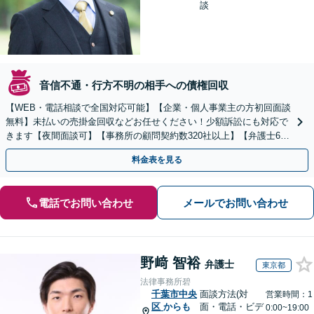
談
音信不通・行方不明の相手への債権回収
【WEB・電話相談で全国対応可能】【企業・個人事業主の方初回面談
無料】未払いの売掛金回収などお任せください！少額訴訟にも対応で
きます【夜間面談可】【事務所の顧問契約数320社以上】【弁護士6人
在籍&専門家顧問がフルサポート】
料金表を見る
電話でお問い合わせ
メールでお問い合わせ
野﨑 智裕
弁護士
東京都
法律事務所碧
千葉市中央
面談方法(対
営業時間：1
区
からも
面・電話・ビデ
0:00~19:00