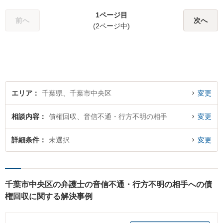
て頂けるよう、最善の策を考
1ページ目
え全力で実行します。まずは
前へ
次へ
(2ページ中)
ご相談ください。
エリア
千葉県、千葉市中央区
変更
相談内容
債権回収、音信不通・行方不明の相手
変更
詳細条件
未選択
変更
千葉市中央区の弁護士の音信不通・行方不明の相手への債
権回収に関する解決事例