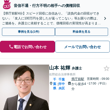
音信不通・行方不明の相手への債権回収
【県庁前駅4分】スピード回収に自信あり。「請負代金の回収ができ
ない」「友人に100万円を貸したが返ってこない」等お困りの際は、
ご連絡を。弁護士に依頼することで、債権回収の実現性が高まりま
す。【初回相談30分無料】【電話相談実施中】
事例を見る(1件)
料金表を見る
電話でお問い合わせ
メールでお問い合わせ
山本 祐輝
弁護士
佐野総合法律事務所
県庁前駅
営業時間：09:00
千
千葉
~17:00（平日）
葉
市中
から徒歩4
|
県
央区
分