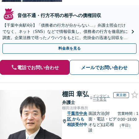
音信不通・行方不明の相手への債権回収
【千葉中央駅4分】「債務者の行方が分からない…」弁護士照会だけ
でなく、ネット（SNS）などで情報収集し、債務者の行方を徹底的に
調査。企業法務で培ったノウハウをもとに、売掛金の迅速な回収を目
指します【休日／夜間面談OK】【顧問契約】
料金表を見る
電話でお問い合わせ
メールでお問い合わせ
棚田 章弘
東京都
インタビュ
ーを見る
弁護士
棚田法律事務所
千葉市中央
面談方法(対
営業時間：1
区
からも
面・電話・ビデ
0:00~18:00
相談受付中
オなど)は応相
（平日）
談