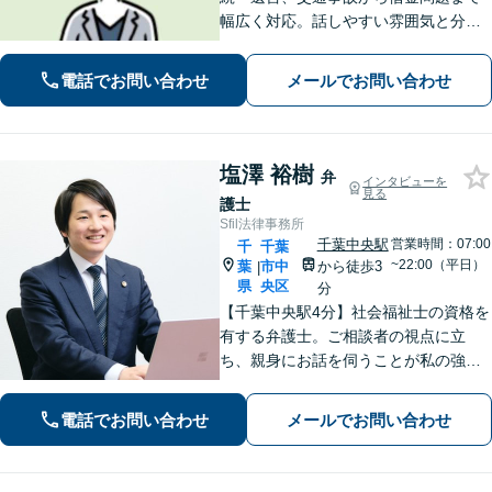
幅広く対応。話しやすい雰囲気と分か
りやすい説明が強み。離婚・犯罪被害
者支援案件の豊富な経験で培った知見
電話でお問い合わせ
メールでお問い合わせ
でお話を十分にお聞きし、心に寄り添
い伴走します。まずは一度ご相談くだ
さい。
塩澤 裕樹
弁
インタビューを
見る
護士
Sfil法律事務所
千葉中央駅
営業時間：07:00
千
千葉
~22:00（平日）
葉
市中
から徒歩3
|
県
央区
分
【千葉中央駅4分】社会福祉士の資格を
有する弁護士。ご相談者の視点に立
ち、親身にお話を伺うことが私の強み
です。「こんなことを相談してよいの
だろうか」と迷われている方でも、ま
電話でお問い合わせ
メールでお問い合わせ
ずはお気軽にご相談ください【休日・
夜間面談｜WEB面談可】