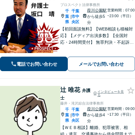
プロスペクト法律事務所
葭川公園駅
営業時間：07:00
千
千葉
~23:00（平日）
葉
市中
から徒歩5
|
県
央区
分
【初回面談無料】【WEB相談も積極対
応】【メディア出演多数】【全国対
応・24時間受付】 無罪判決・不起訴多
数の“実力派”弁護士が直接対応！刑事弁
護に精通し、圧倒的な交渉力で最善の
結果へ。粘り強く、鋭く、そして迅速
電話でお問い合わせ
メールでお問い合わせ
に。明朗な料金体系で安心サポート。
辻 唯花
弁護
インタビューを見
る
士
藤井・滝沢綜合法律事務所
葭川公園駅
営業時間：09:00
千
千葉
~17:30（平日）
葉
市中
から徒歩4
|
県
央区
分
【ＷＥＢ相談】離婚、犯罪被害、相
続・遺言、交通事故から借金問題まで