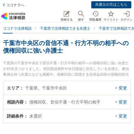
弁護士の方はこちら
ココナラへ
投稿する
探す
閲覧履歴
マイリスト
ログイン
ココナラ法律相談
千葉県で法律相談できる弁護士
千葉市で法律相談で
千葉市中央区の音信不通・行方不明の相手への
債権回収に強い弁護士
千葉県の千葉市中央区で音信不通・行方不明の相手への債権回収に強い弁護士
が45名見つかりました。初回面談無料や休日面談に対応している弁護士、解決
事例を持つ弁護士なども掲載中。債権回収に関係する売掛金回収や債権回収代
行、債権の時効中断等の細かな分野での絞り込み検索もでき便利です。特に星
空法律事務所の堀井 孝弘弁護士や佐野総合法律事務所の石垣 ゆり子弁護士、み
エリア
千葉県、千葉市中央区
変更
どり総合法律事務所の島﨑 嘉成弁護士のプロフィール情報や弁護士費用、強み
などが注目されています。『千葉市中央区で土日や夜間に発生した音信不通・
相談内容
債権回収、音信不通・行方不明の相手
変更
行方不明の相手への債権回収のトラブルを今すぐに弁護士に相談したい』『音
信不通・行方不明の相手への債権回収のトラブル解決の実績豊富な近くの弁護
士を検索したい』『初回相談無料で音信不通・行方不明の相手への債権回収を
詳細条件
未選択
変更
法律相談できる千葉市中央区内の弁護士に相談予約したい』などでお困りの相
談者さんにおすすめです。