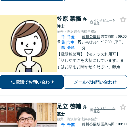
きる身近なリーガルパートナーを目指
しています。
笠原 菜摘
弁
インタビューを
見る
護士
藤井・滝沢綜合法律事務所
葭川公園駅
営業時間：09:00
千
千葉
~17:30（平日）
葉
市中
から徒歩4
|
県
央区
分
【電話相談可】【法テラス利用可】
「話しやすさを大切にしています。ま
ずはお話をお聞かせください」離婚男
女問題／労働問題／借金問題／刑事事
件／相続紛争など、幅広いご相談に対
電話でお問い合わせ
メールでお問い合わせ
応が可能です。【夜間・休日面談可】
【葭川公園駅5分】
足立 啓輔
弁
インタビューを
見る
護士
藤井・滝沢綜合法律事務所
葭川公園駅
営業時間：09:00
千
千葉