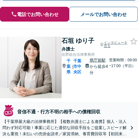
電話でお問い合わせ
メールでお問い合わせ
石垣 ゆり子
インタビューを
見る
弁護士
佐野総合法律事務所
県庁前駅
営業時間：09:00
千
千葉
~17:00（平日）
葉
市中
から徒歩4
|
県
央区
分
音信不通・行方不明の相手への債権回収
【千葉県最大級の法律事務所】【複数弁護士による連携】個人・法人
問わず対応可能！事案に応じた適切な回収手段をご提案しスピード解
決も重視！未払いの売掛金請求／家賃滞納、養育費回収等【初回来所