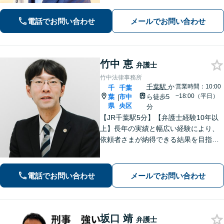
を軽減します。まずはお気軽にご相談
ください。
電話でお問い合わせ
メールでお問い合わせ
竹中 恵
弁護士
竹中法律事務所
千葉駅
か
営業時間：10:00
千
千葉
~18:00（平日）
葉
市中
ら徒歩5
|
県
央区
分
【JR千葉駅5分】【弁護士経験10年以
上】長年の実績と幅広い経験により、
依頼者さまが納得できる結果を目指し
て尽力します【相続・遺言】遺産分割
協議や調停など対応【不動産・住ま
い】オーナーの方からの案件を解決し
電話でお問い合わせ
メールでお問い合わせ
た実績多数【初回相談無料】
坂口 靖
弁護士