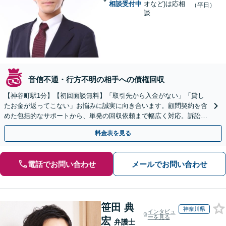
相談受付中
オなど)は応相
（平日）
談
音信不通・行方不明の相手への債権回収
【神谷町駅1分】【初回面談無料】「取引先から入金がない」「貸し
たお金が返ってこない」お悩みに誠実に向き合います。顧問契約を含
めた包括的なサポートから、単発の回収依頼まで幅広く対応。訴訟や
交渉で、権利を守るために尽力【夜間相談可】
料金表を見る
電話でお問い合わせ
メールでお問い合わせ
笹田 典
神奈川県
インタビュ
ーを見る
宏
弁護士