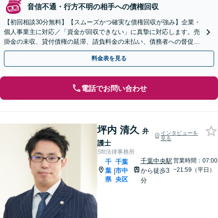
音信不通・行方不明の相手への債権回収
【初回相談30分無料】【スムーズかつ確実な債権回収が強み】企業・
個人事業主に対応／「資金が回収できない」に真摯に対応します。売
掛金の未収、貸付債権の延滞、請負料金の未払い、債務者への督促、
訴訟、強制執行手続きなどお任せください
料金表を見る
電話でお問い合わせ
坪内 清久
弁
インタビューを
見る
護士
Sfil法律事務所
千葉中央駅
営業時間：07:00
千
千葉
~21:59（平日）
葉
市中
から徒歩3
|
県
央区
分