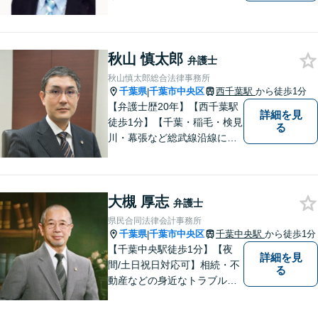
問題、遺産相続、不動産屋問
題、スムーズな解決のため尽
力します。まずはお気軽にご
秋山 慎太郎
相談ください！
弁護士
秋山慎太郎総合法律事務所
千葉県
千葉市中央区
西千葉駅
から徒歩1分
|
【弁護士歴20年】【西千葉駅
詳細を見
徒歩1分】【千葉・稲毛・検見
る
川・幕張など総武線沿線にお
住いの方好アクセス】不動
産・相続・離婚・交通事故・
借金・労働・刑事・企業法務
大槻 厚志
などお気軽にお問い合わせく
弁護士
ださい【個人／企業いずれも
県民合同法律会計事務所
対応実績あり】
千葉県
千葉市中央区
千葉中央駅
から徒歩1分
|
【千葉中央駅徒歩1分】【夜
詳細を見
間/土日祝日対応可】相続・不
る
動産などの身近なトラブルに
ついて、依頼者の方のお悩み
を解決して、笑顔を取り戻し