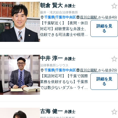
朝倉 賢大
弁護士
藤井・滝沢綜合法律事務所
千葉県
千葉市中央区
葭川公園駅
から徒歩4分
|
【千葉駅近く】【夜間・休日
詳細を見
対応可】経験豊富な弁護士、
る
信頼できる司法書士や税理士
との協力、連携が可能です。
ご依頼者様の想いや気持ちを
第一に考え、寄り添いなが
中井 淳一
ら、ワンストップで迅速な解
弁護士
決を目指します。【相続問
法律事務所シリウス
題】【借金・債務問題】【不
千葉県
千葉市中央区
葭川公園駅
から徒歩2分
|
動産問題】
【英語対応可】【千葉で国際
詳細を見
業務を依頼するなら】千葉県
る
では数少ないダブル・ライセ
ンス（日本／英国）を有する
弁護士として、英語での事件
処理が必要な事件や国際性を
古海 健一
有する紛争に幅広く対応【英
弁護士
文契約書の作成・チェック】