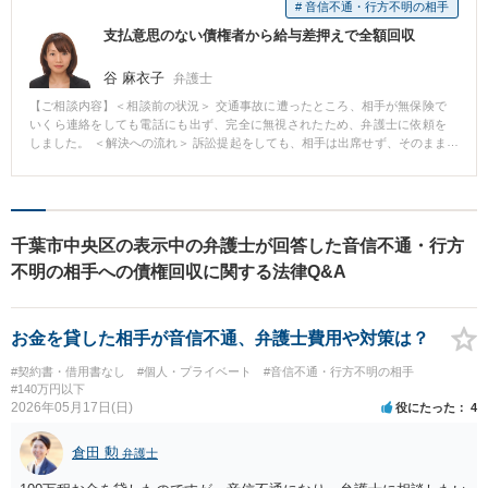
# 音信不通・行方不明の相手
支払意思のない債権者から給与差押えで全額回収
谷 麻衣子
弁護士
【ご相談内容】＜相談前の状況＞ 交通事故に遭ったところ、相手が無保険で
いくら連絡をしても電話にも出ず、完全に無視されたため、弁護士に依頼を
しました。 ＜解決への流れ＞ 訴訟提起をしても、相手は出席せず、そのまま
こちらの請求を全額認める判決が出ました。回収手続きに入ろうとしたとこ
ろ、SNSで相手方の勤務先がわかり、すぐに給与差押えをしてもらった結
果、満額が回収できました。 ＜コメント＞ 無保険の相手との交通事故におい
ては、判決や和解成立後にいかに金銭回収するかが大切です。当該事案にお
いては、勤務先判明後に早急に差押手続きに入ったことで、満額回収という
千葉市中央区の表示中の弁護士が回答した音信不通・行方
結果を得ることができました。債権回収は資金がある場合には仮差押をする
不明の相手への債権回収に関する法律Q&A
などスピーディに動くことが重要ですので、お困りのことがある場合はお早
めに弁護士にご相談することをお勧めします。
お金を貸した相手が音信不通、弁護士費用や対策は？
#契約書・借用書なし
#個人・プライベート
#音信不通・行方不明の相手
#140万円以下
2026年05月17日(日)
役にたった
4
倉田 勲
弁護士