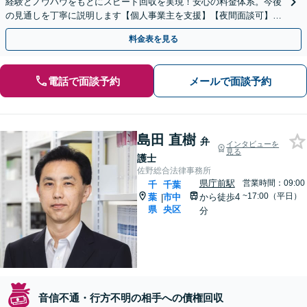
経験とノウハウをもとにスピード回収を実現！安心の料金体系。今後
の見通しを丁寧に説明します【個人事業主を支援】【夜間面談可】
【完全個室】【葭川公園駅5分／千葉中央駅10分】
料金表を見る
電話で面談予約
メールで面談予約
島田 直樹
弁
インタビューを
見る
護士
佐野総合法律事務所
県庁前駅
営業時間：09:00
千
千葉
~17:00（平日）
葉
市中
から徒歩4
|
県
央区
分
音信不通・行方不明の相手への債権回収