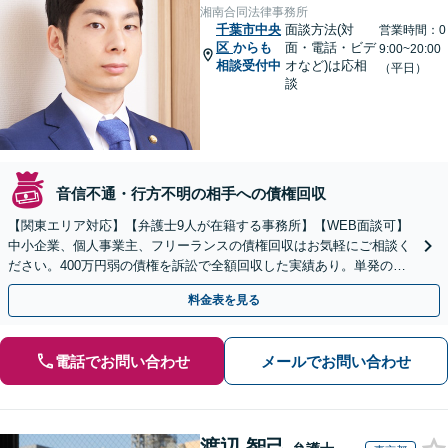
湘南合同法律事務所
千葉市中央
面談方法(対
営業時間：0
区
からも
面・電話・ビデ
9:00~20:00
相談受付中
オなど)は応相
（平日）
談
音信不通・行方不明の相手への債権回収
【関東エリア対応】【弁護士9人が在籍する事務所】【WEB面談可】
中小企業、個人事業主、フリーランスの債権回収はお気軽にご相談く
ださい。400万円弱の債権を訴訟で全額回収した実績あり。単発のご
依頼から、顧問契約まで対応しております
料金表を見る
電話でお問い合わせ
メールでお問い合わせ
渡辺 智己