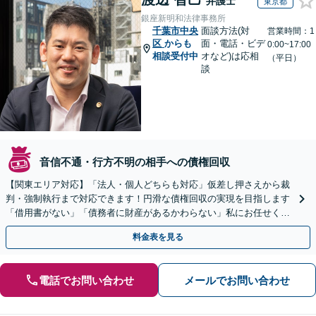
弁護士
東京都
銀座新明和法律事務所
千葉市中央
面談方法(対
営業時間：1
区
からも
面・電話・ビデ
0:00~17:00
相談受付中
オなど)は応相
（平日）
談
音信不通・行方不明の相手への債権回収
【関東エリア対応】「法人・個人どちらも対応」仮差し押さえから裁
判・強制執行まで対応できます！円滑な債権回収の実現を目指します
「借用書がない」「債務者に財産があるかわらない」私にお任せくだ
さい！【分割払いあり】【休日・夜間相談可】
料金表を見る
電話でお問い合わせ
メールでお問い合わせ