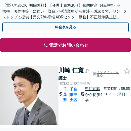
【電話面談OK│初回無料】【弁理士資格あり】知的財産（特許権・商
標権・著作権等）に強い！登録・申請業務から交渉・訴訟まで、ワン
ストップで提供【元文部科学省ADRセンター勤務】不正競争防止法の
ご相談にも対応します。【顧問契約可】
料金表を見る
電話でお問い合わせ
川崎 仁寛
弁
インタビューを
見る
護士
佐野総合法律事務所
県庁前駅
営業時間：09:00
千
千葉
~18:00（平日）
葉
市中
から徒歩4
|
県
央区
分