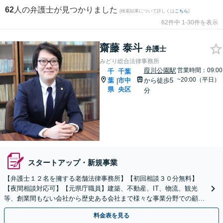
62
人の弁護士が見つかりました
(検索結果について詳しくは
こちら
)
62件中 1-30件を表示
齋藤 泰斗
弁護士
みどり総合法律事務所
葭川公園駅
営業時間：09:00
千
千葉
~20:00（平日）
葉
市中
から徒歩5
|
県
央区
分
スタートアップ・新規事業
【弁護士１２名を擁する老舗法律事務所】【初回相談３０分無料】
【夜間相談対応可】【元県庁職員】建築、不動産、IT、物流、観光
等、創業間もない会社から歴史ある会社まで様々な事業分野での顧問
業務経験が豊富です。
料金表を見る