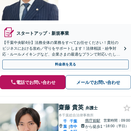
スタートアップ・新規事業
【千葉中央駅4分】法務全体の業務をすべてお任せください！貴社の
ビジネスにおける攻め／守りをサポートします！法律相談・紛争対
応・ルールメイキングなど、企業さまの最適なプランで対応いたしま
す。お試しでの委託も可能ですので、一度ご相談ください。
料金表を見る
電話でお問い合わせ
メールでお問い合わせ
齋藤 貴英
弁護士
本千葉総合法律事務所
県庁前駅
営業時間：09:00
千
千葉
~18:00（平日）
葉
市中
から徒歩1
|