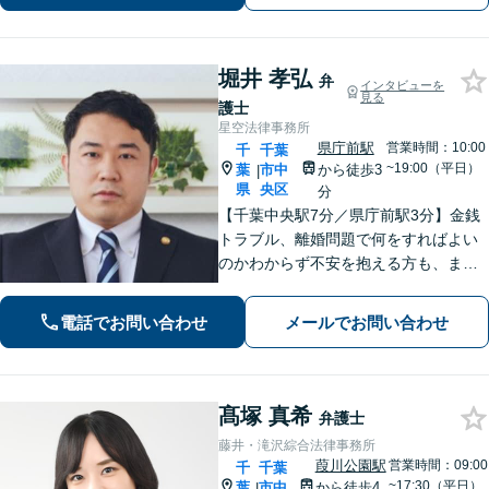
【葭川公園駅5分／千葉中央駅10分】
堀井 孝弘
弁
インタビューを
見る
護士
星空法律事務所
県庁前駅
営業時間：10:00
千
千葉
~19:00（平日）
葉
市中
から徒歩3
|
県
央区
分
【千葉中央駅7分／県庁前駅3分】金銭
トラブル、離婚問題で何をすればよい
のかわからず不安を抱える方も、まず
はお気軽にご相談ください。交通事
故：軽微に見えるケガでも、裁判基準
電話でお問い合わせ
メールでお問い合わせ
で算定すれば賠償額が大幅に増額され
る可能性があります【土・夜間のご相
談可】
髙塚 真希
弁護士
藤井・滝沢綜合法律事務所
葭川公園駅
営業時間：09:00
千
千葉
~17:30（平日）
葉
市中
から徒歩4
|