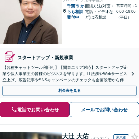
プロスパイア法律事務所
営業時間：1
千葉市
か
面談方法(対面・
らも相談
電話・ビデオな
0:00~19:00
受付中
ど)は応相談
（平日）
スタートアップ・新規事業
【各種チャットツール利用可】【関東エリア対応】スタートアップ企
業や個人事業主の皆様のビジネスを守ります。IT法務やWebサービス
立上げ、広告記事やSNSキャンペーンのチェックも企画段階から伴走
します。配信者特有の悩みにも対応します。
料金表を見る
電話でお問い合わせ
メールでお問い合わせ
大辻 大佑
東京都
インタビュ