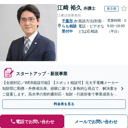
江﨑 裕久
弁護士
東京都
江﨑法律事務所
営業時間：0
千葉市
か
面談方法(対面・
らも相談
電話・ビデオな
9:00~18:00
受付中
ど)は応相談
（平日）
スタートアップ・新規事業
【全国対応／WEB面談可能】【スポット相談可】元大手電機メーカー
知財部に勤務・外務省出身。経験に基づく多角的な視点で、解決案を
ご提案します。高水準の契約書対応・知財・行政折衝で事業成長を牽
引いたします。
料金表を見る
電話でお問い合わせ
メールでお問い合わせ