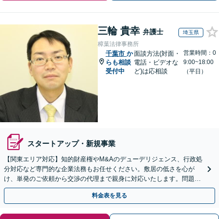
三輪 貴幸
弁護士
埼玉県
樟葉法律事務所
営業時間：0
千葉市
か
面談方法(対面・
らも相談
電話・ビデオな
9:00~18:00
受付中
ど)は応相談
（平日）
スタートアップ・新規事業
【関東エリア対応】知的財産権やM&Aのデューデリジェンス、行政処
分対応など専門的な企業法務もお任せください。敷居の低さを心が
け、単発のご依頼から交渉の代理まで親身に対応いたします。問題が
複雑化する前に気軽にご相談を【営業時間内初回相談無料】
料金表を見る