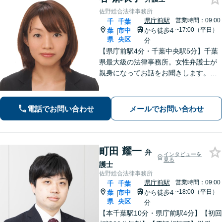
佐野総合法律事務所
県庁前駅
営業時間：09:00
千
千葉
~17:00（平日）
葉
市中
から徒歩4
|
県
央区
分
【県庁前駅4分・千葉中央駅5分】千葉
県最大級の法律事務所。女性弁護士が
親身になってお話をお聞きします。不
動産トラブル／債権回収／債務整理な
ど身近な法律トラブルはお任せくださ
い。【初回相談30分無料】【夜間・休
電話でお問い合わせ
メールでお問い合わせ
日の相談可能】
町田 耀一
弁
インタビューを
見る
護士
佐野総合法律事務所
県庁前駅
営業時間：09:00
千
千葉
~18:00（平日）
葉
市中
から徒歩4
|
県
央区
分
【本千葉駅10分・県庁前駅4分】【初回