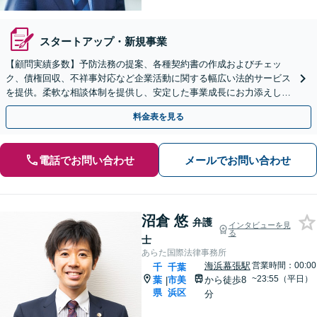
スタートアップ・新規事業
【顧問実績多数】予防法務の提案、各種契約書の作成およびチェッ
ク、債権回収、不祥事対応など企業活動に関する幅広い法的サービス
を提供。柔軟な相談体制を提供し、安定した事業成長にお力添えしま
す【休日・夜間面談対応】
料金表を見る
電話でお問い合わせ
メールでお問い合わせ
沼倉 悠
弁護
インタビューを見
る
士
あらた国際法律事務所
海浜幕張駅
営業時間：00:00
千
千葉
~23:55（平日）
葉
市美
から徒歩8
|
県
浜区
分