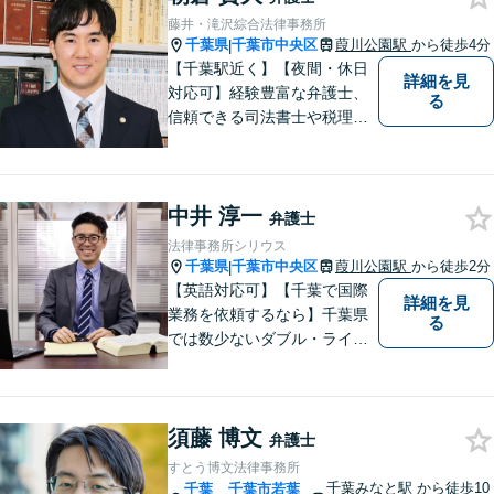
を軽減することも重視してい
藤井・滝沢綜合法律事務所
る弁護士です。【千葉駅徒歩
千葉県
千葉市中央区
葭川公園駅
から徒歩4分
|
７分】
【千葉駅近く】【夜間・休日
詳細を見
対応可】経験豊富な弁護士、
る
信頼できる司法書士や税理士
との協力、連携が可能です。
ご依頼者様の想いや気持ちを
第一に考え、寄り添いなが
中井 淳一
ら、ワンストップで迅速な解
弁護士
決を目指します。【相続問
法律事務所シリウス
題】【借金・債務問題】【不
千葉県
千葉市中央区
葭川公園駅
から徒歩2分
|
動産問題】
【英語対応可】【千葉で国際
詳細を見
業務を依頼するなら】千葉県
る
では数少ないダブル・ライセ
ンス（日本／英国）を有する
弁護士として、英語での事件
処理が必要な事件や国際性を
須藤 博文
有する紛争に幅広く対応【英
弁護士
文契約書の作成・チェック】
すとう博文法律事務所
【千葉中央3分】
千葉みなと駅
から徒歩10
千葉
千葉市若葉