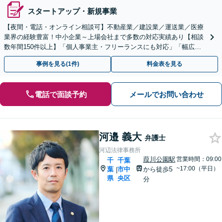
スタートアップ・新規事業
【夜間・電話・オンライン相談可】不動産業／建設業／運送業／医療
業界の経験豊富！中小企業～上場会社まで多数の対応実績あり【相談
数年間150件以上】「個人事業主・フリーランスにも対応」「幅広い
顧問プランをご用意／従業員・ご家族様の無料相談あり」
事例を見る(1件)
料金表を見る
電話で面談予約
メールでお問い合わせ
河邉 義大
弁護士
河辺法律事務所
葭川公園駅
営業時間：09:00
千
千葉
~17:00（平日）
葉
市中
から徒歩5
|
県
央区
分