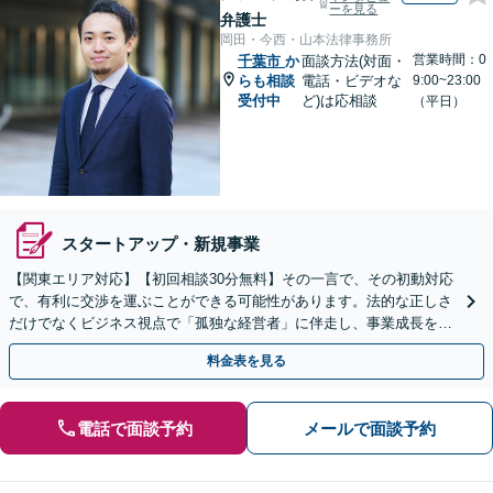
ーを見る
弁護士
岡田・今西・山本法律事務所
営業時間：0
千葉市
か
面談方法(対面・
らも相談
電話・ビデオな
9:00~23:00
受付中
ど)は応相談
（平日）
スタートアップ・新規事業
【関東エリア対応】【初回相談30分無料】その一言で、その初動対応
で、有利に交渉を運ぶことができる可能性があります。法的な正しさ
だけでなくビジネス視点で「孤独な経営者」に伴走し、事業成長を支
えます。Web面談・セカンドオピニオン対応可。
料金表を見る
電話で面談予約
メールで面談予約