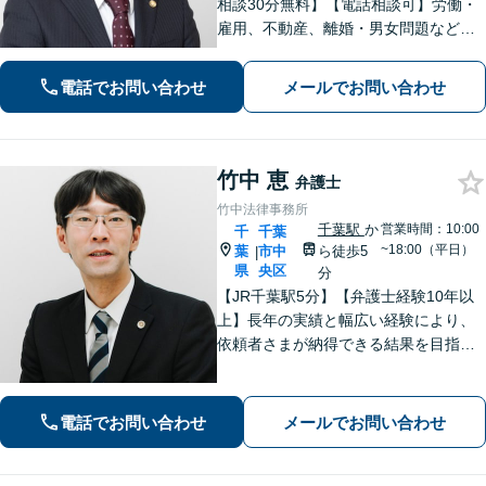
相談30分無料】【電話相談可】労働・
雇用、不動産、離婚・男女問題など、
さまざまな法律トラブルに対応してい
ます。1件1件、真摯に向き合うことを
電話でお問い合わせ
メールでお問い合わせ
大切に、丁寧なリーガルサービスを提
供いたします。ぜひご相談ください。
竹中 恵
弁護士
竹中法律事務所
千葉駅
か
営業時間：10:00
千
千葉
~18:00（平日）
葉
市中
ら徒歩5
|
県
央区
分
【JR千葉駅5分】【弁護士経験10年以
上】長年の実績と幅広い経験により、
依頼者さまが納得できる結果を目指し
て尽力します【相続・遺言】遺産分割
協議や調停など対応【不動産・住ま
い】オーナーの方からの案件を解決し
電話でお問い合わせ
メールでお問い合わせ
た実績多数【初回相談無料】