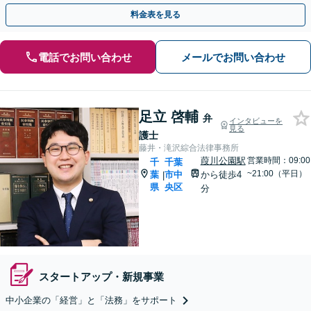
ください【初回来所相談30分無料】【千葉中央駅5分】
料金表を見る
電話でお問い合わせ
メールでお問い合わせ
足立 啓輔
弁
インタビューを
見る
護士
藤井・滝沢綜合法律事務所
葭川公園駅
営業時間：09:00
千
千葉
~21:00（平日）
葉
市中
から徒歩4
|
県
央区
分
スタートアップ・新規事業
中小企業の「経営」と「法務」をサポート