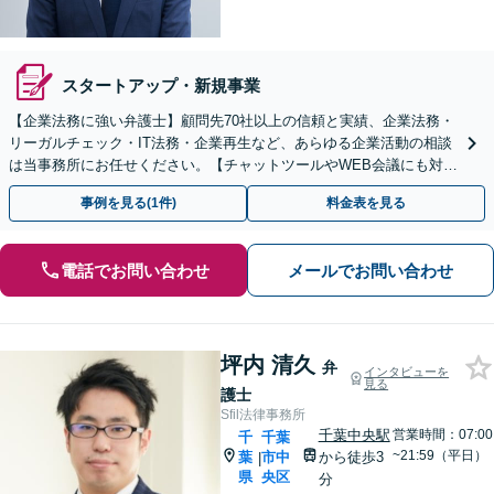
スタートアップ・新規事業
【企業法務に強い弁護士】顧問先70社以上の信頼と実績、企業法務・
リーガルチェック・IT法務・企業再生など、あらゆる企業活動の相談
は当事務所にお任せください。【チャットツールやWEB会議にも対
応】
事例を見る(1件)
料金表を見る
電話でお問い合わせ
メールでお問い合わせ
坪内 清久
弁
インタビューを
見る
護士
Sfil法律事務所
千葉中央駅
営業時間：07:00
千
千葉
~21:59（平日）
葉
市中
から徒歩3
|
県
央区
分