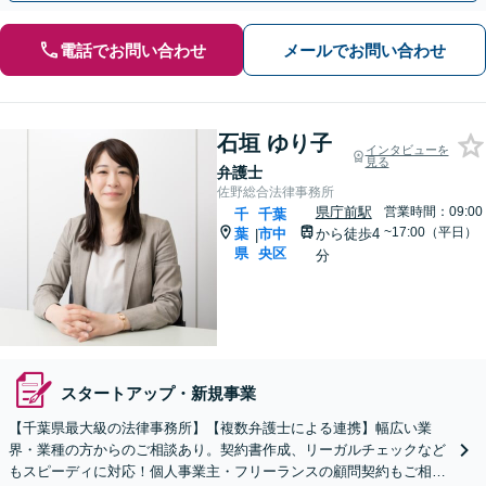
電話でお問い合わせ
メールでお問い合わせ
石垣 ゆり子
インタビューを
見る
弁護士
佐野総合法律事務所
県庁前駅
営業時間：09:00
千
千葉
~17:00（平日）
葉
市中
から徒歩4
|
県
央区
分
スタートアップ・新規事業
【千葉県最大級の法律事務所】【複数弁護士による連携】幅広い業
界・業種の方からのご相談あり。契約書作成、リーガルチェックなど
もスピーディに対応！個人事業主・フリーランスの顧問契約もご相談