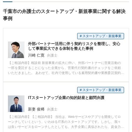
千葉市の弁護士のスタートアップ・新規事業に関する解決
事例
# スタートアップ・新規事業
外部パートナー活用に伴う契約リスクを整理し、安心
して事業拡大できる体制を整えた事例
川崎 仁寛
弁護士
【ご相談内容】相談前 新規事業の拡大に伴い、外部パートナーに営業活動の
一部を委託することになった企業から、営業代行契約書のチェックをご依頼
いただきました。 あわせて、社内で使用している雇用契約書や業務委託契約
書、就業規則等にも不安があるとのことで、契約書単体ではなく、実際の運
用全体を見据えた相談となりました。 ご相談時点では、成果物に関する知的
財産権の帰属、成功報酬の算定基準、中途解約時の精算方法、再委託の可
# スタートアップ・新規事業
否、個人情報の取扱いなど、事業の拡大局面で後から問題化しやすい条項に
ITスタートアップ企業の知的財産と顧問弁護
曖昧さが残っていました。 さらに、社内の人材活用についても、雇用契約と
業務委託契約の区別が実務上やや曖昧な部分があり、契約書の文言と実際の
働き方にずれが生じるリスクも見受けられました。 相談後 まず、営業代行契
新妻 俊稀
弁護士
約書について、単に条文を整えるのではなく、「委託者としてどこを譲れ
【ご相談内容】【ご相談内容】 当社は、Webサービスやアプリを開発してロ
ず、どこなら相手方と調整できるか」という観点から、条項の優先順位を整
ーンチしていくという、いわゆるIT系のスタートアップです。しかし、我々
理しました。 その上で、成果物や提案資料等に関する知的財産権が誰に帰属
は良いサービスをローンチしたとしても、大手企業に真似されたら、資金力
するのか、既存ノウハウが混在する場合の扱いをどう整理するか、第三者権
で勝てません。安心して事業に取り組むためにも、商標や特許を取得してお