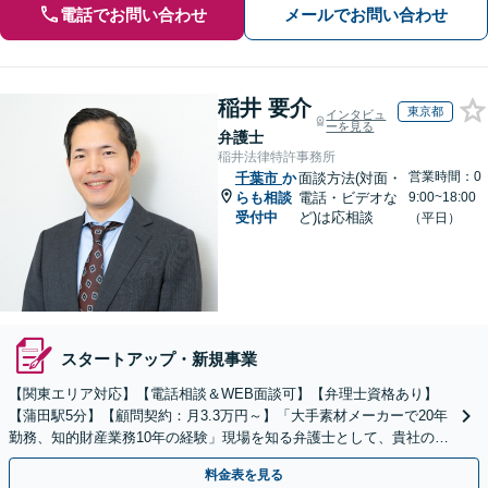
電話でお問い合わせ
メールでお問い合わせ
稲井 要介
東京都
インタビュ
ーを見る
弁護士
稲井法律特許事務所
営業時間：0
千葉市
か
面談方法(対面・
らも相談
電話・ビデオな
9:00~18:00
受付中
ど)は応相談
（平日）
スタートアップ・新規事業
【関東エリア対応】【電話相談＆WEB面談可】【弁理士資格あり】
【蒲田駅5分】【顧問契約：月3.3万円～】「大手素材メーカーで20年
勤務、知的財産業務10年の経験」現場を知る弁護士として、貴社のビ
ジネスを法的側面から力強く支えます。
料金表を見る