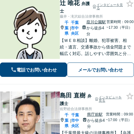
辻 唯花
弁護
インタビューを見
る
士
藤井・滝沢綜合法律事務所
葭川公園駅
営業時間：09:00
千
千葉
~17:30（平日）
葉
市中
から徒歩4
|
県
央区
分
【ＷＥＢ相談】離婚、犯罪被害、相
続・遺言、交通事故から借金問題まで
幅広く対応。話しやすい雰囲気と分か
りやすい説明が強み。離婚・犯罪被害
者支援案件の豊富な経験で培った知見
電話でお問い合わせ
メールでお問い合わせ
でお話を十分にお聞きし、心に寄り添
い伴走します。まずは一度ご相談くだ
さい。
島田 直樹
弁
インタビューを
見る
護士
佐野総合法律事務所
県庁前駅
営業時間：09:00
千
千葉
~17:00（平日）
葉
市中
から徒歩4
|
県
央区
分
【千葉県最大級の法律事務所】【弁護