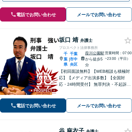
電話でお問い合わせ
メールでお問い合わせ
坂口 靖
弁護士
プロスペクト法律事務所
葭川公園駅
営業時間：07:00
千
千葉
~23:00（平日）
葉
市中
から徒歩5
|
県
央区
分
【初回面談無料】【WEB相談も積極対
応】【メディア出演多数】【全国対
応・24時間受付】 無罪判決・不起訴多
数の“実力派”弁護士が直接対応！刑事弁
護に精通し、圧倒的な交渉力で最善の
結果へ。粘り強く、鋭く、そして迅速
電話でお問い合わせ
メールでお問い合わせ
に。明朗な料金体系で安心サポート。
谷 麻衣子
弁護士