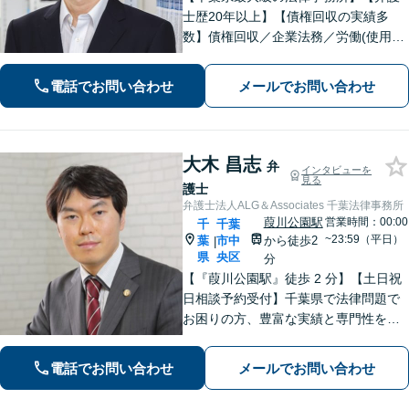
士歴20年以上】【債権回収の実績多
数】債権回収／企業法務／労働(使用者
側)のご相談はお任せください。依頼者
の意向を最優先に、迅速かつ最善の解
電話でお問い合わせ
メールでお問い合わせ
決を目指します。【初回来所相談無
料】【電話・Web面談可】【千葉中央
駅5分】
大木 昌志
弁
インタビューを
見る
護士
弁護士法人ALG＆Associates 千葉法律事務所
葭川公園駅
営業時間：00:00
千
千葉
~23:59（平日）
葉
市中
から徒歩2
|
県
央区
分
【『葭川公園駅』徒歩 2 分】【土日祝
日相談予約受付】千葉県で法律問題で
お困りの方、豊富な実績と専門性を持
つ弁護士が、ともに解決を目指しま
す。どうぞお気軽にご相談ください。
電話でお問い合わせ
メールでお問い合わせ