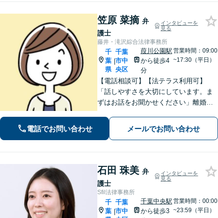
笠原 菜摘
弁
インタビューを
見る
護士
藤井・滝沢綜合法律事務所
葭川公園駅
営業時間：09:00
千
千葉
~17:30（平日）
葉
市中
から徒歩4
|
県
央区
分
【電話相談可】【法テラス利用可】
「話しやすさを大切にしています。ま
ずはお話をお聞かせください」離婚男
女問題／労働問題／借金問題／刑事事
件／相続紛争など、幅広いご相談に対
電話でお問い合わせ
メールでお問い合わせ
応が可能です。【夜間・休日面談可】
【葭川公園駅5分】
石田 珠美
弁
インタビューを
見る
護士
Sfil法律事務所
千葉中央駅
営業時間：00:00
千
千葉
~23:59（平日）
葉
市中
から徒歩3
|