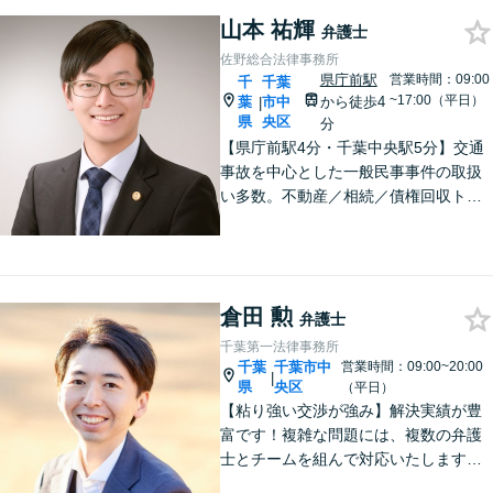
山本 祐輝
弁護士
佐野総合法律事務所
県庁前駅
営業時間：09:00
千
千葉
~17:00（平日）
葉
市中
から徒歩4
|
県
央区
分
【県庁前駅4分・千葉中央駅5分】交通
事故を中心とした一般民事事件の取扱
い多数。不動産／相続／債権回収トラ
ブルはお任せください。問題解決に向
けて全力でサポート。お気軽にご相談
ください。【初回面談相談30分無料】
【夜間・休日は有料相談可】
倉田 勲
弁護士
千葉第一法律事務所
千葉
千葉市中
営業時間：09:00~20:00
|
県
央区
（平日）
【粘り強い交渉が強み】解決実績が豊
富です！複雑な問題には、複数の弁護
士とチームを組んで対応いたします。
【安心・分かりやすい料金体系】些細