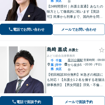
県
央区
分
【24時間受付｜弁護士直通】あなたの
味方として徹底的に戦います【英語
可】民事から刑事まで、国内外を問わ
ず幅広くサポート【IT講師経験／デジ
タル証拠・資産対応】ソーシャルワー
電話でお問い合わせ
メールでお問い合わせ
カー兼司法書士と連携【法テラス・WE
B面談可】【都内面談可】
島﨑 嘉成
弁護士
みどり総合法律事務所
葭川公園駅
営業時間：09:00
千
千葉
~20:00（平日）
葉
市中
から徒歩5
|
県
央区
分
【初回相談30分無料】🚨急ぎの相談に
も対応！【弁護士1２名を擁する老舗法
律事務所】【男女問題】浮気・不倫の
慰謝料・親権問題などご相談ください
【借金問題】最適な債務整理をご提案
【債権回収】売掛金の回収はお任せ
電話で面談予約
メールで面談予約