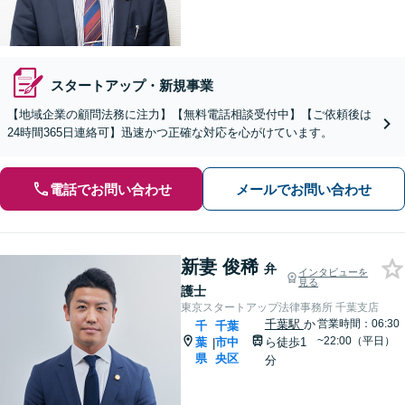
スタートアップ・新規事業
【地域企業の顧問法務に注力】【無料電話相談受付中】【ご依頼後は
24時間365日連絡可】迅速かつ正確な対応を心がけています。
電話でお問い合わせ
メールでお問い合わせ
新妻 俊稀
弁
インタビューを
見る
護士
東京スタートアップ法律事務所 千葉支店
千葉駅
か
営業時間：06:30
千
千葉
~22:00（平日）
葉
市中
ら徒歩1
|
県
央区
分