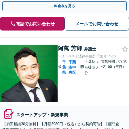
料金表を見る
電話でお問い合わせ
メールでお問い合わせ
阿萬 芳郎
弁護士
ベリーベスト法律事務所 千葉オフィス
千葉駅
か
営業時間：09:30
千
千葉
~21:00（平日）
葉
市中
ら徒歩3
|
県
央区
分
スタートアップ・新規事業
【初回相談30分無料】【月額3980円（税込）から契約可能】【顧問企