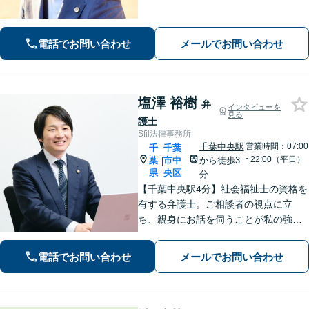
なお悩みにも、丁寧に寄り添い、不安
を軽減します。まずはお気軽にご相談
ください。
電話でお問い合わせ
メールでお問い合わせ
塩澤 裕樹
弁
インタビューを
見る
護士
Sfil法律事務所
千葉中央駅
営業時間：07:00
千
千葉
~22:00（平日）
葉
市中
から徒歩3
|
県
央区
分
【千葉中央駅4分】社会福祉士の資格を
有する弁護士。ご相談者の視点に立
ち、親身にお話を伺うことが私の強み
です。「こんなことを相談してよいの
だろうか」と迷われている方でも、ま
電話でお問い合わせ
メールでお問い合わせ
ずはお気軽にご相談ください【休日・
夜間面談｜WEB面談可】