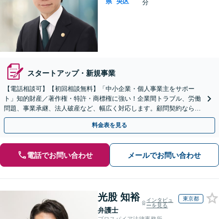
県
央区
分
スタートアップ・新規事業
【電話相談可】【初回相談無料】「中小企業・個人事業主をサポー
ト」知的財産／著作権・特許・商標権に強い！企業間トラブル、労働
問題、事業承継、法人破産など、幅広く対応します。顧問契約なら小
まめなご相談が可能です【本千葉駅徒歩３分】
料金表を見る
電話でお問い合わせ
メールでお問い合わせ
光股 知裕
東京都
インタビュ
ーを見る
弁護士