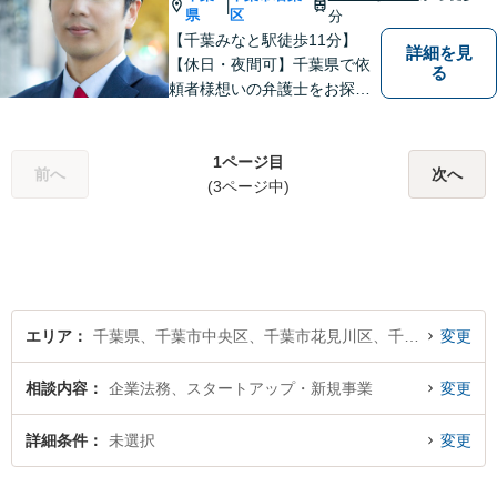
|
県
区
分
【千葉みなと駅徒歩11分】
詳細を見
【休日・夜間可】千葉県で依
る
頼者様想いの弁護士をお探し
ならぜひご相談を！依頼者様
の経済面・精神面を大切に
し、幸福な生活を実現するた
1ページ目
前へ
次へ
めに努力を惜しみません。債
(3ページ中)
務整理／刑事／企業法務／交
通事故など、あらゆる問題に
対応可能◎
エリア
千葉県、千葉市中央区、千葉市花見川区、千葉市稲毛区、千葉市若葉区、千葉市緑区、千葉市美浜区
変更
相談内容
企業法務、スタートアップ・新規事業
変更
詳細条件
未選択
変更