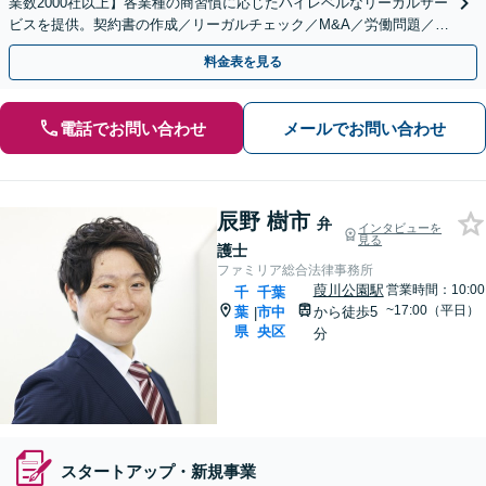
業数2000社以上】各業種の商習慣に応じたハイレベルなリーガルサー
ビスを提供。契約書の作成／リーガルチェック／M&A／労働問題／知
的財産等、お任せください【他士業連携可能】
料金表を見る
電話でお問い合わせ
メールでお問い合わせ
辰野 樹市
弁
インタビューを
見る
護士
ファミリア総合法律事務所
葭川公園駅
営業時間：10:00
千
千葉
~17:00（平日）
葉
市中
から徒歩5
|
県
央区
分
スタートアップ・新規事業