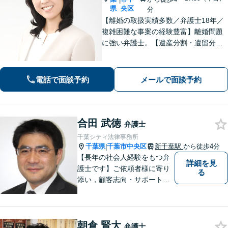
県
央区
分
【離婚の取扱実績多数／弁護士18年／
複雑困難な事案の経験豊富】離婚問題
に強い弁護士。【遺産分割・遺留分・
遺言作成／家族親族のトラブル解決・
予防】◉オンライン相談可◉ お客さまに
寄り添って的確にアドバイスし、最善
電話で面談予約
メールで面談予約
の解決に導きます。【千葉駅徒歩13
分】
合田 武徳
弁護士
千葉シティ法律事務所
千葉県
千葉市中央区
新千葉駅
から徒歩4分
|
【長年の社会人経験をもつ弁
詳細を見
護士です】ご依頼者様に寄り
る
添い，顧客志向・サポート精
神を大切にしつつ，問題解決
に全力を尽くします。【休日
夜間相談、出張にも柔軟に対
朝倉 賢大
応】ご相談者様の精神的負担
弁護士