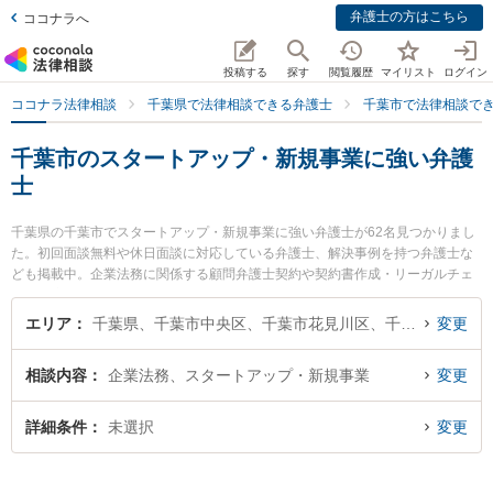
弁護士の方はこちら
ココナラへ
投稿する
探す
閲覧履歴
マイリスト
ログイン
ココナラ法律相談
千葉県で法律相談できる弁護士
千葉市で法律相談で
千葉市のスタートアップ・新規事業に強い弁護
士
千葉県の千葉市でスタートアップ・新規事業に強い弁護士が62名見つかりまし
た。初回面談無料や休日面談に対応している弁護士、解決事例を持つ弁護士な
ども掲載中。企業法務に関係する顧問弁護士契約や契約書作成・リーガルチェ
ック、雇用契約書・就業規則作成等の細かな分野での絞り込み検索もでき便利
です。特にみどり総合法律事務所の齋藤 泰斗弁護士や佐野総合法律事務所の石
エリア
千葉県、千葉市中央区、千葉市花見川区、千葉市稲毛区、千葉市若葉区、千葉市緑区、千葉市美浜区
変更
垣 ゆり子弁護士、藤井・滝沢綜合法律事務所の足立 啓輔弁護士のプロフィール
情報や弁護士費用、強みなどが注目されています。『千葉市で土日や夜間に発
相談内容
企業法務、スタートアップ・新規事業
変更
生したスタートアップ・新規事業のトラブルを今すぐに弁護士に相談したい』
『スタートアップ・新規事業のトラブル解決の実績豊富な近くの弁護士を検索
したい』『初回相談無料でスタートアップ・新規事業を法律相談できる千葉市
詳細条件
未選択
変更
内の弁護士に相談予約したい』などでお困りの相談者さんにおすすめです。