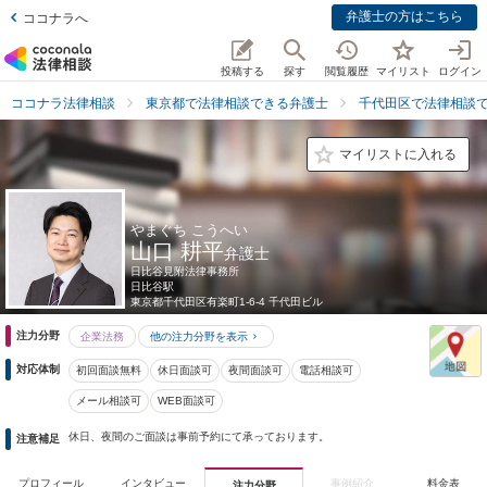
弁護士の方はこちら
ココナラへ
投稿する
探す
閲覧履歴
マイリスト
ログイン
ココナラ法律相談
東京都で法律相談できる弁護士
千代田区で法律相談
マイリストに入れる
やまぐち こうへい
山口 耕平
弁護士
日比谷見附法律事務所
日比谷駅
東京都
千代田区有楽町1-6-4 千代田ビル
注力分野
企業法務
他の注力分野を表示
対応体制
初回面談無料
休日面談可
夜間面談可
電話相談可
メール相談可
WEB面談可
休日、夜間のご面談は事前予約にて承っております。
注意補足
プロフィール
インタビュー
事例紹介
料金表
注力分野