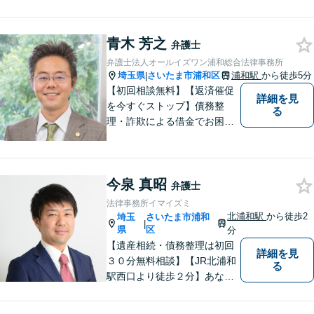
う、わかりやすくご説明する
ことを心がけています。 難し
く感じがちな法律問題も、少
青木 芳之
弁護士
しずつ一緒に整理していきま
弁護士法人オールイズワン浦和総合法律事務所
しょう。
埼玉県
さいたま市浦和区
浦和駅
から徒歩5分
|
【初回相談無料】【返済催促
詳細を見
を今すぐストップ】債務整
る
理・詐欺による借金でお困り
の方はお早めにご相談くださ
い。多くのお客様から高評価
をいただいています。【浦和
今泉 真昭
駅5分】【プライバシー配慮】
弁護士
【平日22時・土日祝20時ま
法律事務所イマイズミ
で】【弁護士歴10年以上】
北浦和駅
から徒歩2
埼玉
さいたま市浦和
|
県
区
分
【遺産相続・債務整理は初回
詳細を見
３０分無料相談】【JR北浦和
る
駅西口より徒歩２分】あなた
の悩み、法律事務所イマイズ
ミがお預かりします。あなた