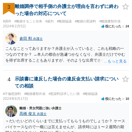
者に証言してもらうことが必要になるケースなどでは、裁判の追行
3
離婚調停で相手側の弁護士が理由を言わずに終わ
上、就業先に協力を仰がなければならない場合や、就業先の従業員に
った場合の対応について
協力を仰がなければならない場合があります。 また、仮に訴訟におい
#調停
#離婚すること自体
#裁判
#離婚協議
#離婚の慰謝料
#離婚書類作成
ていくらかの賠償が認められたとして、被告がこれを任意に支払わな
2024年2月5日
役にたった
24
い場合は、強制執行を申し立てることで債権の回収を図ることができ
ます。 例えば、被告の給料を差し押さえる場合には、裁判所から被告
倉田 勲
弁護士
の就業先に文書が送付されますので、訴訟が起こったことを事後的に
就業先が覚知することになります。 警察への被害届の提出というの
こんなことってありますか？弁護士が入っていると、これも戦略の一
は、必須ではありません。 ただ、当然ながら強制わいせつを行ったこ
つなのですか？ →本人の都合が急遽つかなくなり、弁護士だけでやむ
との証拠がなければ、民事訴訟で勝訴することはできません。
を得ず出席することもありますが、そのような出席できない理由がな
ければ一般的には本人と弁護士が同席して進めるのが通常であり、あ
えて弁護士だけで出席する戦略は聞いたことはありません。
4
示談書に違反した場合の違反金支払い請求につい
ての相談
#不倫慰謝料
#離婚書類作成
#慰謝料請求したい側
#離婚協議
2024年6月17日
役にたった
10
離婚・男女問題に強い弁護士
髙橋 俊太
弁護士
＞だいたいどのくらいまでに支払ってもらうものでしょうか？ ケース
バイケースなので一概には言えませんが、請求時には１〜２週間の期