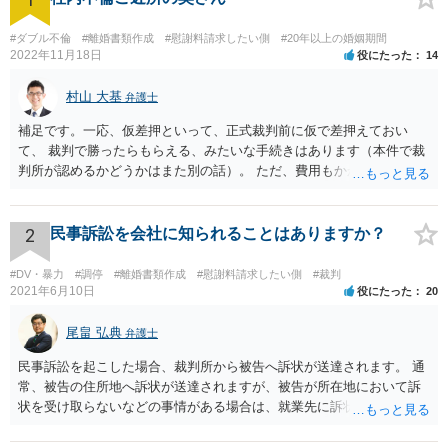
#ダブル不倫
#離婚書類作成
#慰謝料請求したい側
#20年以上の婚姻期間
2022年11月18日
役にたった
14
村山 大基
弁護士
補足です。一応、仮差押といって、正式裁判前に仮で差押えておい
て、 裁判で勝ったらもらえる、みたいな手続きはあります（本件で裁
判所が認めるかどうかはまた別の話）。 ただ、費用もかかりますし、
必ず本件で認められるとも限りませんので、現時点で仮差押を考える
のであれば、 面談相談に行って詳しく話を聞いてみましょう。
2
民事訴訟を会社に知られることはありますか？
#DV・暴力
#調停
#離婚書類作成
#慰謝料請求したい側
#裁判
2021年6月10日
役にたった
20
尾畠 弘典
弁護士
民事訴訟を起こした場合、裁判所から被告へ訴状が送達されます。 通
常、被告の住所地へ訴状が送達されますが、被告が所在地において訴
状を受け取らないなどの事情がある場合は、就業先に訴状が送達され
る可能性があります。 また、例えば就業先におけるわいせつ行為が問
題となっているケースや、目撃者として就業先の従業員がおり、目撃