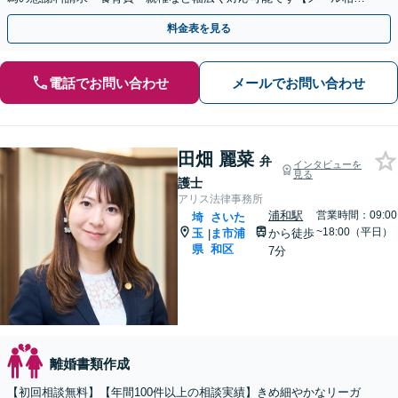
可】【初回相談無料】
料金表を見る
電話でお問い合わせ
メールでお問い合わせ
田畑 麗菜
弁
インタビューを
見る
護士
アリス法律事務所
浦和駅
営業時間：09:00
埼
さいた
~18:00（平日）
玉
ま市浦
から徒歩
|
県
和区
7分
離婚書類作成
【初回相談無料】【年間100件以上の相談実績】きめ細やかなリーガ