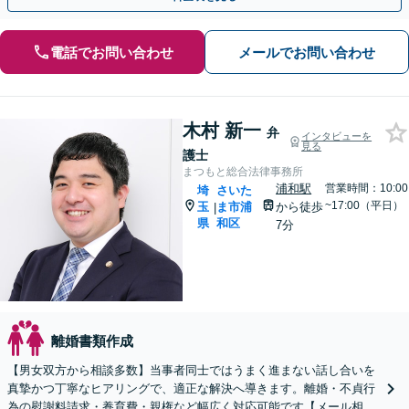
電話でお問い合わせ
メールでお問い合わせ
木村 新一
弁
インタビューを
見る
護士
まつもと総合法律事務所
浦和駅
営業時間：10:00
埼
さいた
~17:00（平日）
玉
ま市浦
から徒歩
|
県
和区
7分
離婚書類作成
【男女双方から相談多数】当事者同士ではうまく進まない話し合いを
真摯かつ丁寧なヒアリングで、適正な解決へ導きます。離婚・不貞行
為の慰謝料請求・養育費・親権など幅広く対応可能です【メール相談