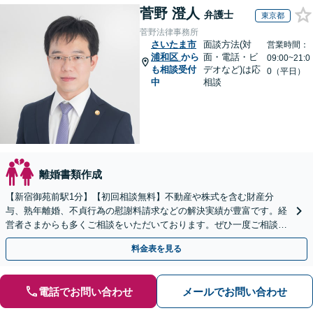
菅野 澄人
弁護士
東京都
菅野法律事務所
さいたま市
面談方法(対
営業時間：
浦和区
から
面・電話・ビ
09:00~21:0
も相談受付
デオなど)は応
0（平日）
中
相談
離婚書類作成
【新宿御苑前駅1分】【初回相談無料】不動産や株式を含む財産分
与、熟年離婚、不貞行為の慰謝料請求などの解決実績が豊富です。経
営者さまからも多くご相談をいただいております。ぜひ一度ご相談く
ださい。【夜間・休日対応可】【クレジットカード利用可】
料金表を見る
電話でお問い合わせ
メールでお問い合わせ