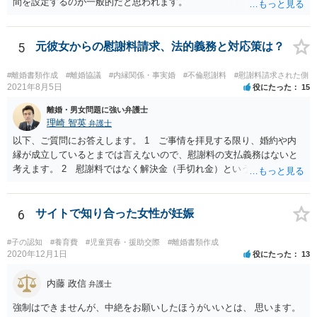
間を設定するのが一般的だと思われます。
5
元彼女からの慰謝料請求、法的義務と対応策は？
#離婚書類作成
#離婚協議
#内縁関係・事実婚
#不倫慰謝料
#慰謝料請求された側
2021年8月5日
役にたった
15
離婚・男女問題に強い弁護士
理崎 智英
弁護士
以下、ご質問にお答えします。 1 ご事情を拝見する限り、婚約や内
縁が成立しているとまでは言えないので、慰謝料の支払義務はないと
考えます。 2 慰謝料ではなく解決金（手切れ金）という名目で数十
万円支払えば良いと思います。 3 今後同じような請求をされないよ
うに合意書を取り交わす必要はあると思います。 4 合意書を取り交
わし、その中で精算条項（一切の債権債務のないことを確認する）を
6
サイトで知り合った女性が妊娠
設ければ、大丈夫です。
#子の認知
#養育費
#児童買春・援助交際
#離婚書類作成
2020年12月1日
役にたった
13
内藤 政信
弁護士
強制はできませんが、中絶をお願いしたほうがいいとは、 思います。