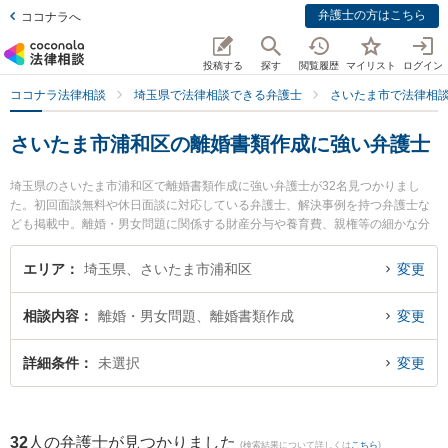
弁護士の方はこちら
ココナラへ
投稿する
探す
閲覧履歴
マイリスト
ログイン
ココナラ法律相談
埼玉県で法律相談できる弁護士
さいたま市で法律相
さいたま市浦和区の離婚書類作成に強い弁護士
埼玉県のさいたま市浦和区で離婚書類作成に強い弁護士が32名見つかりまし
た。初回面談無料や休日面談に対応している弁護士、解決事例を持つ弁護士な
ども掲載中。離婚・男女問題に関係する財産分与や養育費、親権等の細かな分
野での絞り込み検索もでき便利です。特に弁護士法人KTG 浦和法律事務所の安
田 和男弁護士や弁護士法人KTG 浦和法律事務所の本多 将大弁護士、まつもと
エリア
埼玉県、さいたま市浦和区
変更
総合法律事務所の木村 新一弁護士のプロフィール情報や弁護士費用、強みなど
が注目されています。『さいたま市浦和区で土日や夜間に発生した離婚書類作
相談内容
離婚・男女問題、離婚書類作成
変更
成のトラブルを今すぐに弁護士に相談したい』『離婚書類作成のトラブル解決
の実績豊富な近くの弁護士を検索したい』『初回相談無料で離婚書類作成を法
律相談できるさいたま市浦和区内の弁護士に相談予約したい』などでお困りの
詳細条件
未選択
変更
相談者さんにおすすめです。
32
人の弁護士が見つかりました
(検索結果について詳しくは
こちら
)