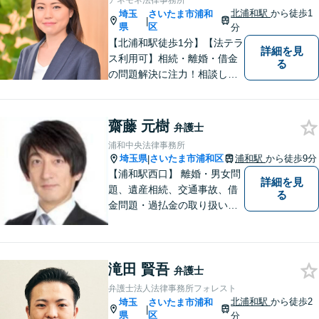
アネモネ法律事務所
間休日対応可】
北浦和駅
から徒歩1
埼玉
さいたま市浦和
|
県
区
分
【北浦和駅徒歩1分】【法テラ
詳細を見
ス利用可】相続・離婚・借金
る
の問題解決に注力！相談して
よかったと思っていただける
よう、お話をしっかり伺い、
具体的なアドバイスを行うよ
齋藤 元樹
弁護士
う心がけております。 新たな
浦和中央法律事務所
人生の第一歩を全力でサポー
埼玉県
さいたま市浦和区
浦和駅
から徒歩9分
|
トいたしますので、ぜひご相
【浦和駅西口】 離婚・男女問
詳細を見
談ください。
題、遺産相続、交通事故、借
る
金問題・過払金の取り扱いが
豊富です。 弁護士費用も明瞭
かつリーズナブルに設定して
います。 まずはお気軽にお問
滝田 賢吾
い合わせ下さい！
弁護士
弁護士法人法律事務所フォレスト
北浦和駅
から徒歩2
埼玉
さいたま市浦和
|
県
区
分