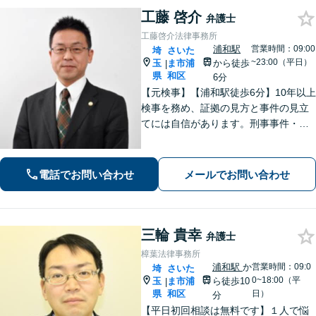
工藤 啓介
弁護士
工藤啓介法律事務所
浦和駅
営業時間：09:00
埼
さいた
~23:00（平日）
玉
ま市浦
から徒歩
|
県
和区
6分
【元検事】【浦和駅徒歩6分】10年以上
検事を務め、証拠の見方と事件の見立
てには自信があります。刑事事件・離
婚等の家事事件・企業法務のご相談を
お受けしております。まずはお問い合
わせ下さい。
電話でお問い合わせ
メールでお問い合わせ
三輪 貴幸
弁護士
樟葉法律事務所
浦和駅
か
営業時間：09:0
埼
さいた
0~18:00（平
玉
ま市浦
ら徒歩10
|
県
和区
日）
分
【平日初回相談は無料です】１人で悩