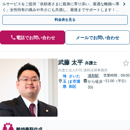
ルサービスをご提供「依頼者さまに親身に寄り添い、最適な離婚へ導
く」女性特有の痛みや辛さにも共感し、最後までサポートします！財
産分与／慰謝料／婚姻費用／養育費ほか
料金表を見る
電話でお問い合わせ
メールでお問い合わせ
武藤 太平
弁護士
弁護士法人KTG 浦和法律事務所
浦和駅
営業時間：09:00
埼
さいた
~21:00（平日）
玉
ま市浦
から徒歩
|
県
和区
3分
離婚書類作成