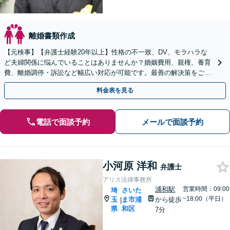
離婚書類作成
【元検事】【弁護士経験20年以上】性格の不一致、DV、モラハラな
ど夫婦関係に悩んでいることはありませんか？婚姻費用、親権、養育
費、離婚調停・訴訟など幅広い対応が可能です。最善の解決策をご提
案します【初回相談無料】
料金表を見る
電話で面談予約
メールで面談予約
小河原 洋和
弁護士
アリス法律事務所
浦和駅
営業時間：09:00
埼
さいた
~18:00（平日）
玉
ま市浦
から徒歩
|
県
和区
7分