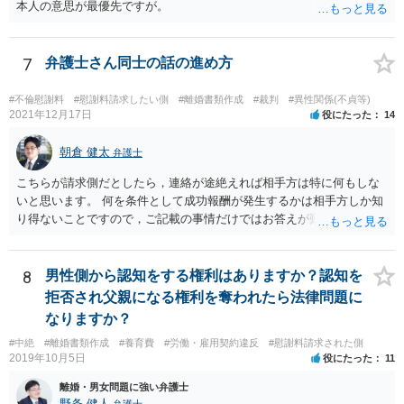
本人の意思が最優先ですが。
7
弁護士さん同士の話の進め方
#不倫慰謝料
#慰謝料請求したい側
#離婚書類作成
#裁判
#異性関係(不貞等)
2021年12月17日
役にたった
14
朝倉 健太
弁護士
こちらが請求側だとしたら，連絡が途絶えれば相手方は特に何もしな
いと思います。 何を条件として成功報酬が発生するかは相手方しか知
り得ないことですので，ご記載の事情だけではお答えが難しいです。
一年以上あけた場合に委任契約が終了していることも，明確に終了さ
せずに続いていることも，いずれもあり得ると思います。個々の弁護
士の考え方によります。
8
男性側から認知をする権利はありますか？認知を
拒否され父親になる権利を奪われたら法律問題に
なりますか？
#中絶
#離婚書類作成
#養育費
#労働・雇用契約違反
#慰謝料請求された側
2019年10月5日
役にたった
11
離婚・男女問題に強い弁護士
野条 健人
弁護士