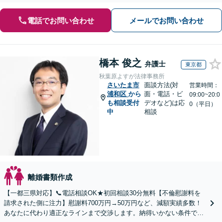
電話でお問い合わせ
メールでお問い合わせ
橋本 俊之
弁護士
東京都
秋葉原よすが法律事務所
さいたま市
面談方法(対
営業時間：
浦和区
から
面・電話・ビ
09:00~20:0
も相談受付
デオなど)は応
0（平日）
中
相談
離婚書類作成
【一都三県対応】📞電話相談OK★初回相談30分無料【不倫慰謝料を
請求された側に注力】慰謝料700万円→50万円など、減額実績多数！
あなたに代わり適正なラインまで交渉します。納得いかない条件でサ