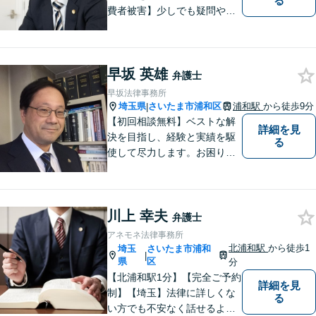
る
費者被害】少しでも疑問や不
安を感じた場合はすぐにご相
談を。【不動産・住まい】幅
広い問題に対応しています。
早坂 英雄
【刑事事件】スピーディーな
弁護士
接見を重視！少年事件は子ど
早坂法律事務所
もたちの将来を見据えてサポ
埼玉県
さいたま市浦和区
浦和駅
から徒歩9分
|
ート。
【初回相談無料】ベストな解
詳細を見
決を目指し、経験と実績を駆
る
使して尽力します。お困りの
方はお気軽にご相談くださ
い。
川上 幸夫
弁護士
アネモネ法律事務所
北浦和駅
から徒歩1
埼玉
さいたま市浦和
|
県
区
分
【北浦和駅1分】【完全ご予約
詳細を見
制】【埼玉】法律に詳しくな
る
い方でも不安なく話せるよ