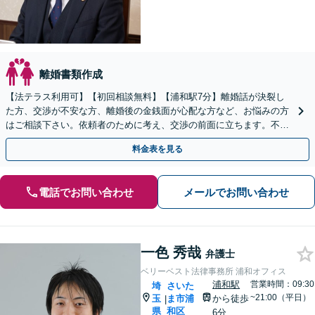
離婚書類作成
【法テラス利用可】【初回相談無料】【浦和駅7分】離婚話が決裂し
た方、交渉が不安な方、離婚後の金銭面が心配な方など、お悩みの方
はご相談下さい。依頼者のために考え、交渉の前面に立ちます。不貞
行為の慰謝料（請求する側・される側）も承ります。
料金表を見る
電話でお問い合わせ
メールでお問い合わせ
一色 秀哉
弁護士
ベリーベスト法律事務所 浦和オフィス
浦和駅
営業時間：09:30
埼
さいた
~21:00（平日）
玉
ま市浦
から徒歩
|
県
和区
6分