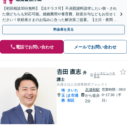
【初回相談30分無料】【法テラス可】不貞慰謝料請求したい側・され
た側どちらも対応可能。婚姻費用や養育費、財産分与などもお任せく
ださい！依頼者さまのお悩みに合った解決策ご提案。【土日・夜間面
談可】【浦和駅3分】
料金表を見る
電話でお問い合わせ
メールでお問い合わせ
𠮷田 直志
弁
インタビューを
見る
護士
弁護士法人法律事務所フォレスト
北浦和駅
営業時間：09:0
埼
さいた
0~17:30（平
玉
ま市浦
から徒歩
|
県
和区
日）
2分