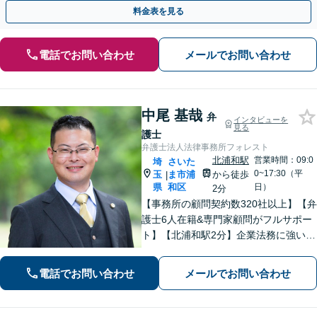
インをする前にご相談ください【休日夜間相談可】
料金表を見る
電話でお問い合わせ
メールでお問い合わせ
中尾 基哉
弁
インタビューを
見る
護士
弁護士法人法律事務所フォレスト
北浦和駅
営業時間：09:0
埼
さいた
0~17:30（平
玉
ま市浦
から徒歩
|
県
和区
日）
2分
【事務所の顧問契約数320社以上】【弁
護士6人在籍&専門家顧問がフルサポー
ト】【北浦和駅2分】企業法務に強い弁
護士が労働雇用、債権回収、刑事、不
動産などに対応します。中小企業さ
電話でお問い合わせ
メールでお問い合わせ
ま、個人事業主さまからのご相談に注
力【初回面談無料】