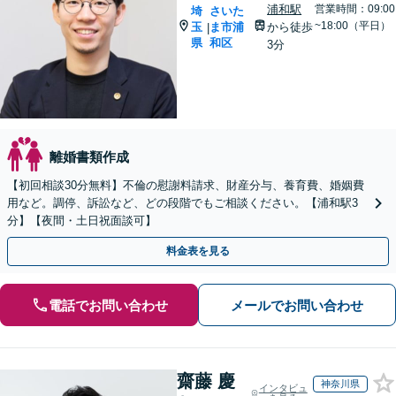
浦和駅
営業時間：09:00
埼
さいた
~18:00（平日）
玉
ま市浦
から徒歩
|
県
和区
3分
離婚書類作成
【初回相談30分無料】不倫の慰謝料請求、財産分与、養育費、婚姻費
用など。調停、訴訟など、どの段階でもご相談ください。【浦和駅3
分】【夜間・土日祝面談可】
料金表を見る
電話でお問い合わせ
メールでお問い合わせ
齋藤 慶
神奈川県
インタビュ