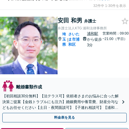
32件中 1-30件を表示
安田 和男
弁護士
弁護士法人KTG 浦和法律事務所
浦和駅
営業時間：09:00
埼
さいた
~21:00（平日）
玉
ま市浦
から徒歩
|
県
和区
3分
離婚書類作成
【初回相談30分無料】【法テラス可】依頼者さまのお悩みに合った解
決策ご提案【金銭トラブルにも注力】婚姻費用や養育費、財産分与な
どもお任せください【土日・夜間面談可】【子連れ相談可】【浦和駅
2分】
料金表を見る