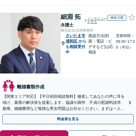
細淵 拓
神奈川県
インタビュー
を見る
弁護士
横浜綜合法律事務所
さいたま市
面談方法(対
営業時間：
浦和区
から
面・電話・ビ
09:30~17:3
も相談受付
デオなど)は応
0（平日）
中
相談
離婚書類作成
【関東エリア対応】【平日初回相談無料】徹底してあなたの声に耳を
傾け、最善の解決策を提案します。協議や調停、不貞の慰謝料請求、
親権、婚姻費用など複雑な男女問題はお任せください。まずは一人で
抱え込まずお話しください。
料金表を見る