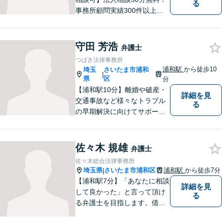
る
事務所顧問実績300件以上！
お一人お一人の抱える問題を
的確に把握し、ご意向に沿え
るよう尽力いたします！業種
守田 芳浩
弁護士
ごとに専門化したチームでの
つばき法律事務所
サポート体制あり！ぜひ一度
浦和駅
から徒歩10
埼玉
さいたま市浦和
|
ご相談ください。
県
区
分
【浦和駅10分】離婚や破産・
詳細を見
交通事故など様々なトラブル
る
の早期解決に向けてサポート
いたします。「こんなんこと
で弁護士に相談していいのか
分からない」という方も多い
佐々木 規雄
弁護士
と思いますが、皆さんが話し
佐々木総合法律事務所
やすい環境を整えております
埼玉県
さいたま市浦和区
浦和駅
から徒歩7分
|
ので、お気軽にご相談くださ
【浦和駅7分】「あなたに相談
詳細を見
い。
して良かった」と言って頂け
る
る弁護士を目指します。借
金・交通事故・離婚など、幅