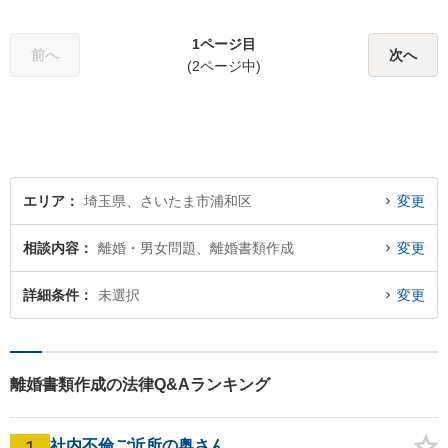
広いお困りごとに対応してま
いります。まずはご相談くだ
1ページ目
さいませ。【近隣駐車場あ
前へ
次へ
(2ページ中)
り】
エリア
埼玉県、さいたま市浦和区
変更
相談内容
離婚・男女問題、離婚書類作成
変更
詳細条件
未選択
変更
離婚書類作成の法律Q&Aランキング
1
社内不倫ご近所の奥さん