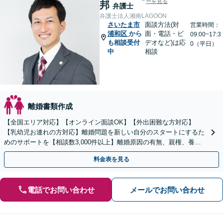
ーを見る
邦
弁護士
弁護士法人湘南LAGOON
さいたま市
面談方法(対
営業時間：
浦和区
から
面・電話・ビ
09:00~17:3
も相談受付
デオなど)は応
0（平日）
中
相談
離婚書類作成
【全国エリア対応】【オンライン面談OK】【外出困難な方対応】
【乳幼児お連れの方対応】離婚問題を新しい自分のスタートにするた
めのサポートを【相談数3,000件以上】離婚原因の有無、親権、養育
費、財産分与、慰謝料請求【夜間・休日相談可】
料金表を見る
電話でお問い合わせ
メールでお問い合わせ