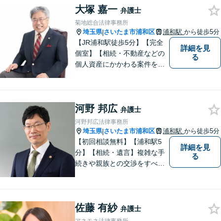
の代わりに悩み、考え、解決
大塚 嘉一
弁護士
策をご提案します。
菊地総合法律事務所
埼玉県
さいたま市浦和区
浦和駅
から徒歩5分
|
【JR浦和駅徒歩5分】【完全
詳細を見
個室】【相続・不動産などの
る
個人資産にかかわる案件を多
数解決】問題がしかるべき方
向に向かうよう全力でサポー
トさせていただきます。 ぜひ
河野 邦広
お気軽にご相談ください。
弁護士
河野邦広法律事務所
埼玉県
さいたま市浦和区
浦和駅
から徒歩5分
|
【初回相談無料】【浦和駅5
詳細を見
分】【相続・遺言】複雑な手
る
続きや親族との交渉をすべて
代行【交通事故】保険会社勤
務の経験を活かし相手の判断
基準を理解して交渉【企業法
佐藤 有紗
務】ビジネスの経験を活かし
弁護士
現実的なサポートを提供【夜