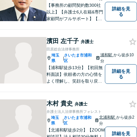
【事務所の顧問契約数300社
詳細を見
以上】【弁護士6人在籍&専門
る
家顧問がフルサポート】【北
浦和駅2分】企業法務に強い弁
護士が労働雇用、債権回収、
商取引問題などに対応しま
濱田 左千子
弁護士
す。中小企業さま、個人事業
田原総合法律事務所
主さまからのご相談に注力
浦和駅
から徒歩10
埼玉
さいたま市浦和
|
【初回面談無料】
県
区
分
【浦和駅徒歩13分】【初回無
詳細を見
料面談】依頼者の方の心情を
る
よく理解し、笑顔を取り戻す
ための弁護を行います。離
婚・男女問題／親権／遺産・
相続／交通事故のお困りごと
木村 貴史
弁護士
はお任せください！休日・夜
弁護士法人法律事務所フォレスト
間にも対応可能◎【駐車場あ
北浦和駅
から徒歩2
埼玉
さいたま市浦和
|
り】
県
区
分
【北浦和駅徒歩2分】【ZOOM
詳細を見
相談可】法人相談30分無料！