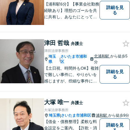
【浦和駅6分】【事業会社勤務
詳細を見
経験あり】理想のゴールを共
る
に共有し、あなたにとって最
善の解決を目指し迅速に対応
してまいります。債務整理・
交通事故に強みを持つ弁護
津田 哲哉
士。まずはお気軽にご相談く
弁護士
ださい。【電話・メール相談
津田法律事務所
OK】
北浦和駅
から徒歩5
埼玉
さいたま市浦和
|
県
区
分
【土日祝、時間外もOK】複雑
詳細を見
で難しい事件に、やりがいを
る
感じますが、些細な事件にも
丁寧に対応します。コンサル
ティング会社での経験から、
会社経営、経理・税務などに
大塚 唯一
弁護士
も詳しく、きめ細かく対応致
大塚法律事務所
します。刑事事件にも力を入
埼玉県
さいたま市浦和区
浦和駅
から徒歩9分
|
れています。
【借金・債務整理】柔軟な料
詳細を見
金設定をご案内。【詐欺・消