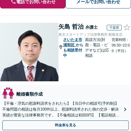
電話でお問い合わせ
メールでお問い合わせ
矢島 哲治
弁護士
千葉県
東京スタートアップ法律事務所 船橋支店
さいたま市
面談方法(対
営業時間：
浦和区
から
面・電話・ビ
06:30~22:0
も相談受付
デオなど)は応
0（平日）
中
相談
離婚書類作成
【不倫・浮気の慰謝料請求をされたら】【当日中の相談可(予約制)】
不倫問題の相談は毎月100件以上、慰謝料請求された側の交渉・解決
実績が豊富な法律事務所です。【不倫相談は初回0円】 【電話相談で
ご契約まで対応可/来所不要】
料金表を見る