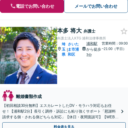
電話でお問い合わせ
メールでお問い合わせ
本多 将大
弁護士
弁護士法人KTG 浦和法律事務所
浦和駅
営業時間：09:00
埼
さいた
~21:00（平日）
玉
ま市浦
から徒歩
|
県
和区
3分
離婚書類作成
【初回相談30分無料】エスカレートしたDV・モラハラ対応もお任
せ！【浦和駅2分】長引く調停・訴訟にも粘り強くサポート「慰謝料
請求する側・される側どちらも対応」【休日・夜間面談可】【WEB相
談対応可】
料金表を見る