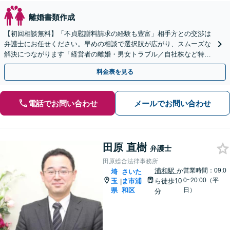
離婚書類作成
【初回相談無料】「不貞慰謝料請求の経験も豊富」相手方との交渉は
弁護士にお任せください。早めの相談で選択肢が広がり、スムーズな
解決につながります「経営者の離婚・男女トラブル／自社株など特有
の問題にもきめ細やかにサポート」【夜間相談可】
料金表を見る
電話でお問い合わせ
メールでお問い合わせ
田原 直樹
弁護士
田原総合法律事務所
浦和駅
か
営業時間：09:0
埼
さいた
0~20:00（平
玉
ま市浦
ら徒歩10
|
県
和区
日）
分