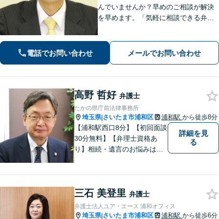
んでいませんか？早めのご相談が解決
を早めます。「気軽に相談できる弁護
士」として企業法務、相続から借金問
題まで広く対応。裁判所隣の立地を活
かした迅速な行動力でサポートしま
電話でお問い合わせ
メールでお問い合わせ
す。まずはお気軽にご相談ください。
高野 哲好
弁護士
たかの県庁前法律事務所
埼玉県
さいたま市浦和区
浦和駅
から徒歩8分
|
【浦和駅西口8分】【初回面談
詳細を見
30分無料】【弁理士資格あ
る
り】相続・遺言のお悩みはお
任せください。経験豊富な弁
護士が、他士業とも必要に応
じて連携し、事案に即した最
三石 美登里
善の解決を全力で目指しま
弁護士
す。【夜間・土日相談可】
弁護士法人ユア・エース 浦和オフィス
埼玉県
さいたま市浦和区
浦和駅
から徒歩6分
|