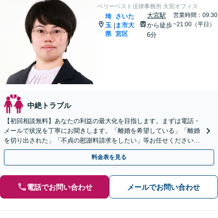
ベリーベスト法律事務所 大宮オフィス
大宮駅
営業時間：09:30
埼
さいた
~21:00（平日）
玉
ま市大
から徒歩
|
県
宮区
6分
中絶トラブル
【初回相談無料】あなたの利益の最大化を目指します。まずは電話・
メールで状況を丁寧にお聞きします。「離婚を希望している」「離婚
を切り出された」「不貞の慰謝料請求をしたい」等お任せください。
【リーズナブルな料金設定】
料金表を見る
電話でお問い合わせ
メールでお問い合わせ