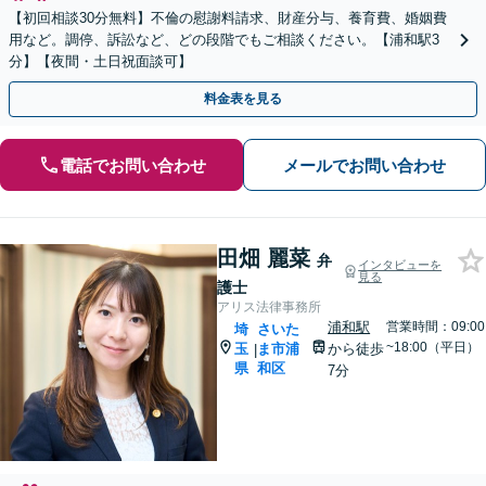
【初回相談30分無料】不倫の慰謝料請求、財産分与、養育費、婚姻費
用など。調停、訴訟など、どの段階でもご相談ください。【浦和駅3
分】【夜間・土日祝面談可】
料金表を見る
電話でお問い合わせ
メールでお問い合わせ
田畑 麗菜
弁
インタビューを
見る
護士
アリス法律事務所
浦和駅
営業時間：09:00
埼
さいた
~18:00（平日）
玉
ま市浦
から徒歩
|
県
和区
7分