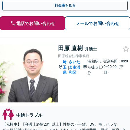
談可】【浦和駅3分】
料金表を見る
電話でお問い合わせ
メールでお問い合わせ
田原 直樹
弁護士
田原総合法律事務所
浦和駅
か
営業時間：09:0
埼
さいた
0~20:00（平
玉
ま市浦
ら徒歩10
|
県
和区
日）
分
中絶トラブル
【元検事】【弁護士経験20年以上】性格の不一致、DV、モラハラな