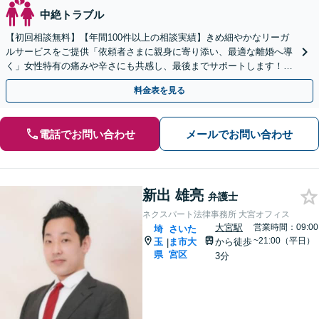
中絶トラブル
【初回相談無料】【年間100件以上の相談実績】きめ細やかなリーガ
ルサービスをご提供「依頼者さまに親身に寄り添い、最適な離婚へ導
く」女性特有の痛みや辛さにも共感し、最後までサポートします！財
産分与／慰謝料／婚姻費用／養育費ほか
料金表を見る
電話でお問い合わせ
メールでお問い合わせ
新出 雄亮
弁護士
ネクスパート法律事務所 大宮オフィス
大宮駅
営業時間：09:00
埼
さいた
~21:00（平日）
玉
ま市大
から徒歩
|
県
宮区
3分