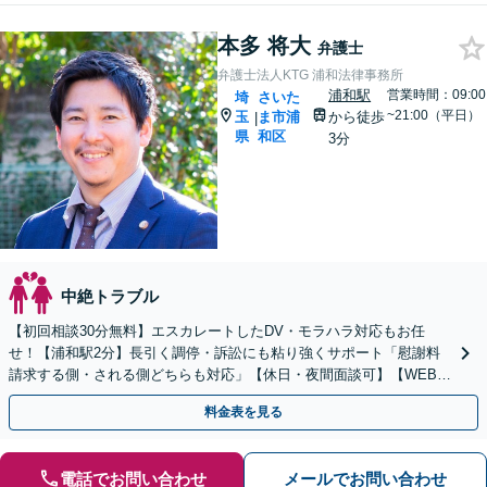
本多 将大
弁護士
弁護士法人KTG 浦和法律事務所
浦和駅
営業時間：09:00
埼
さいた
~21:00（平日）
玉
ま市浦
から徒歩
|
県
和区
3分
中絶トラブル
【初回相談30分無料】エスカレートしたDV・モラハラ対応もお任
せ！【浦和駅2分】長引く調停・訴訟にも粘り強くサポート「慰謝料
請求する側・される側どちらも対応」【休日・夜間面談可】【WEB相
談対応可】
料金表を見る
電話でお問い合わせ
メールでお問い合わせ