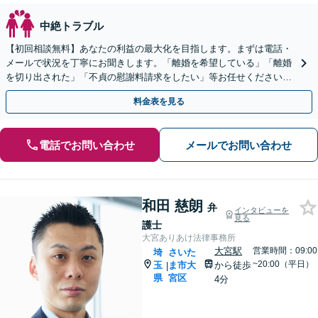
中絶トラブル
【初回相談無料】あなたの利益の最大化を目指します。まずは電話・
メールで状況を丁寧にお聞きします。「離婚を希望している」「離婚
を切り出された」「不貞の慰謝料請求をしたい」等お任せください。
【リーズナブルな料金設定】
料金表を見る
電話でお問い合わせ
メールでお問い合わせ
和田 慈朗
弁
インタビューを
見る
護士
大宮ありあけ法律事務所
大宮駅
営業時間：09:00
埼
さいた
~20:00（平日）
玉
ま市大
から徒歩
|
県
宮区
4分