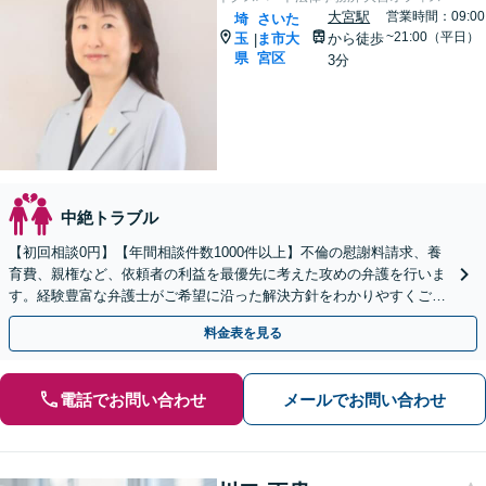
大宮駅
営業時間：09:00
埼
さいた
~21:00（平日）
玉
ま市大
から徒歩
|
県
宮区
3分
中絶トラブル
【初回相談0円】【年間相談件数1000件以上】不倫の慰謝料請求、養
育費、親権など、依頼者の利益を最優先に考えた攻めの弁護を行いま
す。経験豊富な弁護士がご希望に沿った解決方針をわかりやすくご提
案します。お気軽にお問合せ下さい。
料金表を見る
電話でお問い合わせ
メールでお問い合わせ