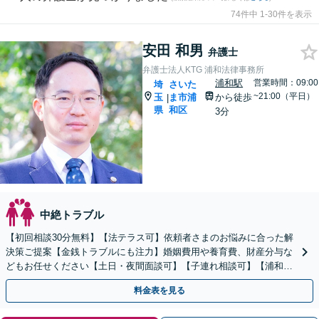
74件中 1-30件を表示
安田 和男
弁護士
弁護士法人KTG 浦和法律事務所
浦和駅
営業時間：09:00
埼
さいた
~21:00（平日）
玉
ま市浦
から徒歩
|
県
和区
3分
中絶トラブル
【初回相談30分無料】【法テラス可】依頼者さまのお悩みに合った解
決策ご提案【金銭トラブルにも注力】婚姻費用や養育費、財産分与な
どもお任せください【土日・夜間面談可】【子連れ相談可】【浦和駅
2分】
料金表を見る