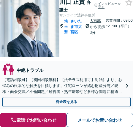
川口 正貴
弁
インタビューを
見る
護士
サンライツ法律事務所
大宮駅
営業時間：09:00
埼
さいた
~21:00（平日）
玉
ま市大
から徒歩
|
県
宮区
3分
中絶トラブル
【電話相談可】【初回相談無料】【法テラス利用可】対話により、お
悩みの根本的な解決を目指します。住宅ローンが絡む財産分与／親
権・面会交流／不倫問題／経営者・熟年離婚など多様な問題に精通。
協議・調停・裁判の実績多数あり【完全個室】【大宮駅3分】
料金表を見る
電話でお問い合わせ
メールでお問い合わせ