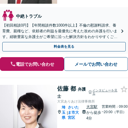
中絶トラブル
【初回相談0円】【年間相談件数1000件以上】不倫の慰謝料請求、養
育費、親権など、依頼者の利益を最優先に考えた攻めの弁護を行いま
す。経験豊富な弁護士がご希望に沿った解決方針をわかりやすくご提
案します。お気軽にお問合せ下さい。
料金表を見る
電話でお問い合わせ
メールでお問い合わせ
佐藤 都
弁護
インタビューを見
る
士
大宮ありあけ法律事務所
大宮駅
営業時間：09:00
埼
さいた
~20:00（平日）
玉
ま市大
から徒歩
|
県
宮区
4分