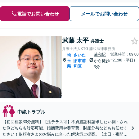
電話でお問い合わせ
メールでお問い合わせ
武藤 太平
弁護士
弁護士法人KTG 浦和法律事務所
浦和駅
営業時間：09:00
埼
さいた
~21:00（平日）
玉
ま市浦
から徒歩
|
県
和区
3分
中絶トラブル
【初回相談30分無料】【法テラス可】不貞慰謝料請求したい側・され
た側どちらも対応可能。婚姻費用や養育費、財産分与などもお任せく
ださい！依頼者さまのお悩みに合った解決策ご提案。【土日・夜間面