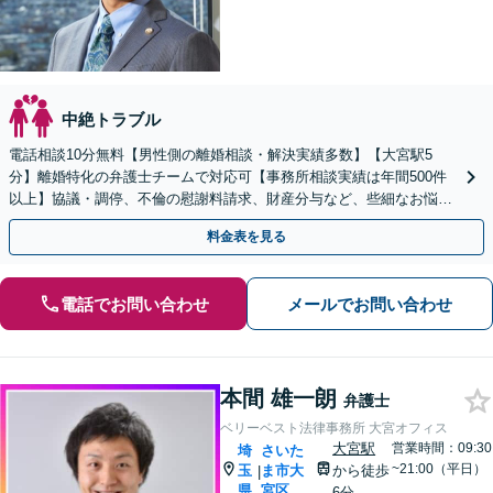
中絶トラブル
電話相談10分無料【男性側の離婚相談・解決実績多数】【大宮駅5
分】離婚特化の弁護士チームで対応可【事務所相談実績は年間500件
以上】協議・調停、不倫の慰謝料請求、財産分与など、些細なお悩み
でも結構です【初回面談60分無料／休日・夜間対応可】
料金表を見る
電話でお問い合わせ
メールでお問い合わせ
本間 雄一朗
弁護士
ベリーベスト法律事務所 大宮オフィス
大宮駅
営業時間：09:30
埼
さいた
~21:00（平日）
玉
ま市大
から徒歩
|
県
宮区
6分