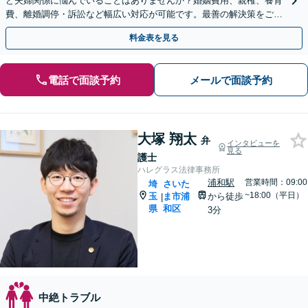
ど夫婦関係に悩んでいることはありませんか？婚姻費用、親権、養育
費、離婚調停・訴訟など幅広い対応が可能です。最善の解決策をご提
案します【初回相談無料】
料金表を見る
電話で面談予約
メールで面談予約
大塚 翔太
弁
インタビューを
見る
護士
ハレグラス法律事務所
浦和駅
営業時間：09:00
埼
さいた
~18:00（平日）
玉
ま市浦
から徒歩
|
県
和区
3分
中絶トラブル