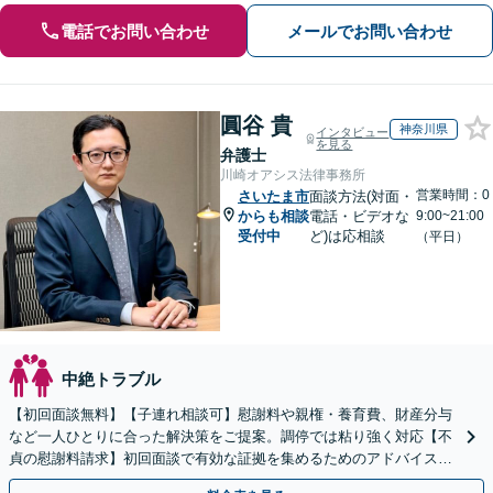
電話でお問い合わせ
メールでお問い合わせ
圓谷 貴
神奈川県
インタビュー
を見る
弁護士
川崎オアシス法律事務所
営業時間：0
さいたま市
面談方法(対面・
からも相談
電話・ビデオな
9:00~21:00
受付中
ど)は応相談
（平日）
中絶トラブル
【初回面談無料】【子連れ相談可】慰謝料や親権・養育費、財産分与
など一人ひとりに合った解決策をご提案。調停では粘り強く対応【不
貞の慰謝料請求】初回面談で有効な証拠を集めるためのアドバイスを
します。お気軽にご相談ください