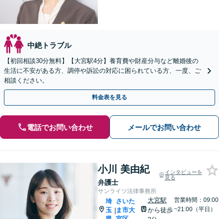
中絶トラブル
【初回相談30分無料】【大宮駅4分】養育費や財産分与など離婚後の
生活に不安がある方、調停や訴訟の対応に困られている方、一度、ご
相談ください。
料金表を見る
電話でお問い合わせ
メールでお問い合わせ
小川 美由紀
インタビューを
見る
弁護士
サンライツ法律事務所
大宮駅
営業時間：09:00
埼
さいた
~21:00（平日）
玉
ま市大
から徒歩
|
県
宮区