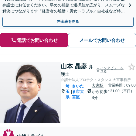
弁護士にお任せください。早めの相談で選択肢が広がり、スムーズな
解決につながります「経営者の離婚・男女トラブル／自社株など特有
の問題にもきめ細やかにサポート」【夜間相談可】
料金表を見る
電話でお問い合わせ
メールでお問い合わせ
山本 晶彦
弁
インタビューを
見る
護士
弁護士法人プロテクトスタンス 大宮事務所
大宮駅
営業時間：09:00
埼
さいた
~21:00（平日）
玉
ま市大
から徒歩
|
県
宮区
8分