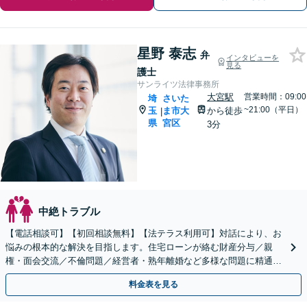
星野 泰志
弁
インタビューを
見る
護士
サンライツ法律事務所
大宮駅
営業時間：09:00
埼
さいた
~21:00（平日）
玉
ま市大
から徒歩
|
県
宮区
3分
中絶トラブル
【電話相談可】【初回相談無料】【法テラス利用可】対話により、お
悩みの根本的な解決を目指します。住宅ローンが絡む財産分与／親
権・面会交流／不倫問題／経営者・熟年離婚など多様な問題に精通。
協議・調停・裁判の実績多数あり【完全個室】【大宮駅3分】
料金表を見る