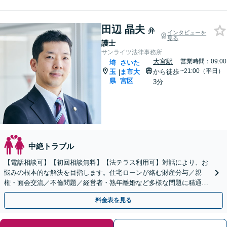
田辺 晶夫
弁
インタビューを
見る
護士
サンライツ法律事務所
大宮駅
営業時間：09:00
埼
さいた
~21:00（平日）
玉
ま市大
から徒歩
|
県
宮区
3分
中絶トラブル
【電話相談可】【初回相談無料】【法テラス利用可】対話により、お
悩みの根本的な解決を目指します。住宅ローンが絡む財産分与／親
権・面会交流／不倫問題／経営者・熟年離婚など多様な問題に精通。
協議・調停・裁判の実績多数あり【完全個室】【大宮駅3分】
料金表を見る