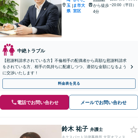
~20:00（平日）
玉
ま市大
から徒歩
|
県
宮区
4分
中絶トラブル
【慰謝料請求されている方】不倫相手の配偶者から高額な慰謝料請求
をされている方、相手の気持ちに配慮しつつ、適切な金額になるよう
に交渉いたします！
料金表を見る
電話でお問い合わせ
メールでお問い合わせ
鈴木 祐子
弁護士
ネクスパート法律事務所 大宮オフィス