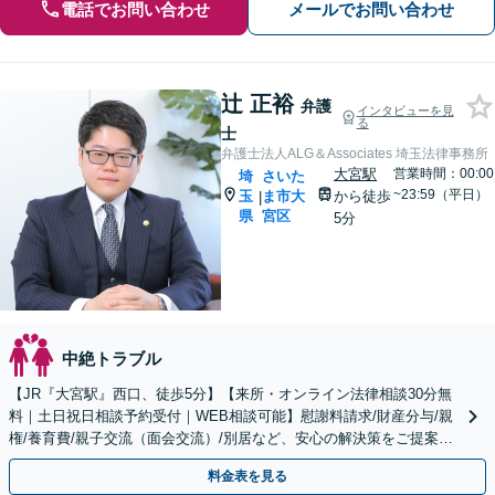
電話でお問い合わせ
メールでお問い合わせ
辻 正裕
弁護
インタビューを見
る
士
弁護士法人ALG＆Associates 埼玉法律事務所
大宮駅
営業時間：00:00
埼
さいた
~23:59（平日）
玉
ま市大
から徒歩
|
県
宮区
5分
中絶トラブル
【JR『大宮駅』西口、徒歩5分】【来所・オンライン法律相談30分無
料｜土日祝日相談予約受付｜WEB相談可能】慰謝料請求/財産分与/親
権/養育費/親子交流（面会交流）/別居など、安心の解決策をご提案い
たします
料金表を見る