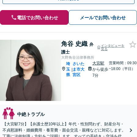
電話でお問い合わせ
メールでお問い合わせ
角谷 史織
弁
インタビューを
見る
護士
大野角谷法律事務所
大宮駅
営業時間：09:30
埼
さいた
~18:00（平日）
玉
ま市大
から徒歩
|
県
宮区
7分
中絶トラブル
【大宮駅7分】【弁護士歴10年以上】年代・性別問わず、財産分与・
不貞慰謝料・婚姻費用・養育費・面会交流・親権などに対応します。
丁寧に法的知識・方針をご説明します。すべての手続き・交渉を代理