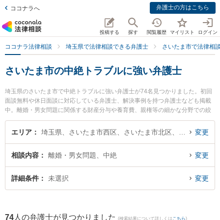
弁護士の方はこちら
ココナラへ
投稿する
探す
閲覧履歴
マイリスト
ログイン
ココナラ法律相談
埼玉県で法律相談できる弁護士
さいたま市で法律相
さいたま市の中絶トラブルに強い弁護士
埼玉県のさいたま市で中絶トラブルに強い弁護士が74名見つかりました。初回
面談無料や休日面談に対応している弁護士、解決事例を持つ弁護士なども掲載
中。離婚・男女問題に関係する財産分与や養育費、親権等の細かな分野での絞
り込み検索もでき便利です。特に弁護士法人KTG 浦和法律事務所の安田 和男弁
護士やアリス法律事務所の小河原 洋和弁護士、大野角谷法律事務所の角谷 史織
エリア
埼玉県、さいたま市西区、さいたま市北区、さいたま市大宮区、さいたま市見沼区、さいたま市中央区、さいたま市桜区、さいたま市浦和区、さいたま市南区、さいたま市緑区、さいたま市岩槻区
変更
弁護士のプロフィール情報や弁護士費用、強みなどが注目されています。『さ
いたま市で土日や夜間に発生した中絶トラブルのトラブルを今すぐに弁護士に
相談内容
離婚・男女問題、中絶
変更
相談したい』『中絶トラブルのトラブル解決の実績豊富な近くの弁護士を検索
したい』『初回相談無料で中絶トラブルを法律相談できるさいたま市内の弁護
士に相談予約したい』などでお困りの相談者さんにおすすめです。
詳細条件
未選択
変更
74
人の弁護士が見つかりました
(検索結果について詳しくは
こちら
)