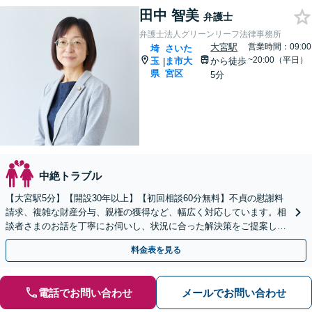
田中 智美
弁護士
弁護士法人グリーンリーフ法律事務所
大宮駅
営業時間：09:00
埼
さいた
~20:00（平日）
玉
ま市大
から徒歩
|
県
宮区
5分
中絶トラブル
【大宮駅5分】【開設30年以上】【初回相談60分無料】不貞の慰謝料
請求、複雑な財産分与、親権の獲得など、幅広く対応しています。相
談者さまのお話を丁寧にお伺いし、状況に合った解決策をご提案しま
す。【電話相談可】【休日・夜間対応】
料金表を見る
電話でお問い合わせ
メールでお問い合わせ