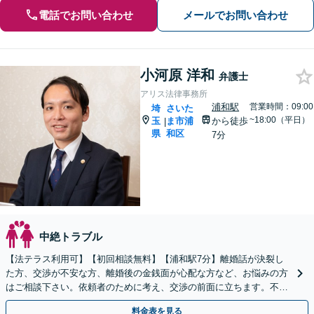
電話でお問い合わせ
メールでお問い合わせ
小河原 洋和
弁護士
アリス法律事務所
浦和駅
営業時間：09:00
埼
さいた
~18:00（平日）
玉
ま市浦
から徒歩
|
県
和区
7分
中絶トラブル
【法テラス利用可】【初回相談無料】【浦和駅7分】離婚話が決裂し
た方、交渉が不安な方、離婚後の金銭面が心配な方など、お悩みの方
はご相談下さい。依頼者のために考え、交渉の前面に立ちます。不貞
行為の慰謝料（請求する側・される側）も承ります。
料金表を見る