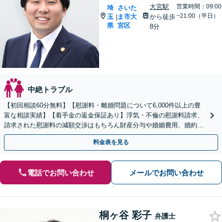
大宮駅
営業時間：09:00
埼
さいた
~21:00（平日）
玉
ま市大
から徒歩
|
県
宮区
8分
中絶トラブル
【初回相談60分無料】【慰謝料・離婚問題について6,000件以上の豊
富な相談実績】【着手金の返金保証あり】浮気・不倫の慰謝料請求、
請求された慰謝料の減額交渉はもちろん財産分与や婚姻費用、婚約破
棄など様々な離婚・男女問題の解決実績が豊富です。
料金表を見る
電話でお問い合わせ
メールでお問い合わせ
桐ヶ谷 彩子
弁護士