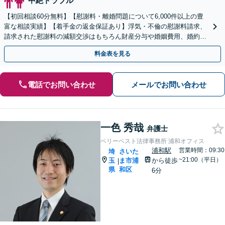
中絶トラブル
【初回相談60分無料】【慰謝料・離婚問題について6,000件以上の豊
富な相談実績】【着手金の返金保証あり】浮気・不倫の慰謝料請求、
請求された慰謝料の減額交渉はもちろん財産分与や婚姻費用、婚約破
棄など様々な離婚・男女問題の解決実績が豊富です。
料金表を見る
電話でお問い合わせ
メールでお問い合わせ
一色 秀哉
弁護士
ベリーベスト法律事務所 浦和オフィス
浦和駅
営業時間：09:30
埼
さいた
~21:00（平日）
玉
ま市浦
から徒歩
|
県
和区
6分