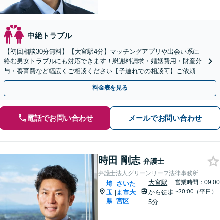
中絶トラブル
【初回相談30分無料】【大宮駅4分】マッチングアプリや出会い系に
絡む男女トラブルにも対応できます！慰謝料請求・婚姻費用・財産分
与・養育費など幅広くご相談ください【子連れでの相談可】ご依頼後
はLINEメールなどでの対応可
料金表を見る
電話でお問い合わせ
メールでお問い合わせ
時田 剛志
弁護士
弁護士法人グリーンリーフ法律事務所
大宮駅
営業時間：09:00
埼
さいた
~20:00（平日）
玉
ま市大
から徒歩
|
県
宮区
5分