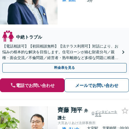
3分
中絶トラブル
【電話相談可】【初回相談無料】【法テラス利用可】対話により、お
悩みの根本的な解決を目指します。住宅ローンが絡む財産分与／親
権・面会交流／不倫問題／経営者・熟年離婚など多様な問題に精通。
協議・調停・裁判の実績多数あり【完全個室】【大宮駅3分】
料金表を見る
電話でお問い合わせ
メールでお問い合わせ
齊藤 翔平
弁
インタビューを
見る
護士
大宮ありあけ法律事務所
大宮駅
営業時間：09:00
埼
さいた