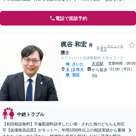
します【子連れ相談可】【休日・夜間面談可】
電話で面談予約
梶谷 和宏
弁
インタビューを
見る
護士
ネクスパート法律事務所 大宮オフィス
大宮駅
営業時間：09:00
埼
さいた
~21:00（平日）
玉
ま市大
から徒歩
|
県
宮区
3分
中絶トラブル
【初回相談無料】不倫慰謝料請求したい側・された側のどちらも対応
可【低価格高品質】がモットー。年間1000件以上の相談実績から蓄積