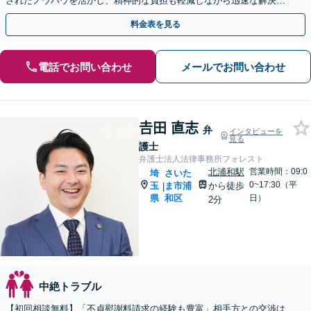
されたノウハウを活かし、精神的な負担も軽減しながら迅速な解決を
目指します。【休日・夜間相談あり】【ビデオ面談可】
料金表を見る
電話でお問い合わせ
メールでお問い合わせ
𠮷田 直志
弁
インタビューを
見る
護士
弁護士法人法律事務所フォレスト
北浦和駅
営業時間：09:0
埼
さいた
0~17:30（平
玉
ま市浦
から徒歩
|
県
和区
日）
2分
中絶トラブル
【初回相談無料】「不貞慰謝料請求の経験も豊富」相手方との交渉は