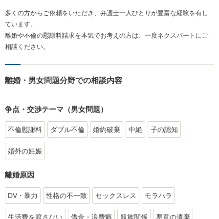
多くの方からご依頼をいただき、弁護士一人ひとりが豊富な経験を有し
ています。
離婚や不倫の慰謝料請求を本気でお考えの方は、一度ネクスパートにご
相談ください。
離婚・男女問題分野での相談内容
争点・交渉テーマ（男女問題）
不倫慰謝料
ダブル不倫
婚約破棄
中絶
子の認知
婚外の妊娠
離婚原因
DV・暴力
性格の不一致
セックスレス
モラハラ
生活費を渡さない
借金・浪費癖
親族関係
悪意の遺棄