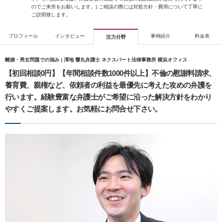
のでご来所をお願いします。) ご相談の際には対処方針・費用について丁寧に
ご説明致します。
プロフィール
インタビュー
事例紹介
料金表
注力分野
離婚・男女問題での強み | 澤地 響丸弁護士 ネクスパート法律事務所 横浜オフィス
【初回相談0円】【年間相談件数1000件以上】不倫の慰謝料請求、
養育費、親権など、依頼者の利益を最優先に考えた攻めの弁護を
行います。経験豊富な弁護士がご希望に沿った解決方針をわかり
やすくご提案します。お気軽にお問合せ下さい。