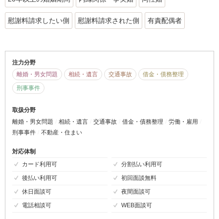
慰謝料請求したい側
慰謝料請求された側
有責配偶者
注力分野
離婚・男女問題
相続・遺言
交通事故
借金・債務整理
刑事事件
取扱分野
離婚・男女問題
相続・遺言
交通事故
借金・債務整理
労働・雇用
刑事事件
不動産・住まい
対応体制
カード利用可
分割払い利用可
後払い利用可
初回面談無料
休日面談可
夜間面談可
電話相談可
WEB面談可