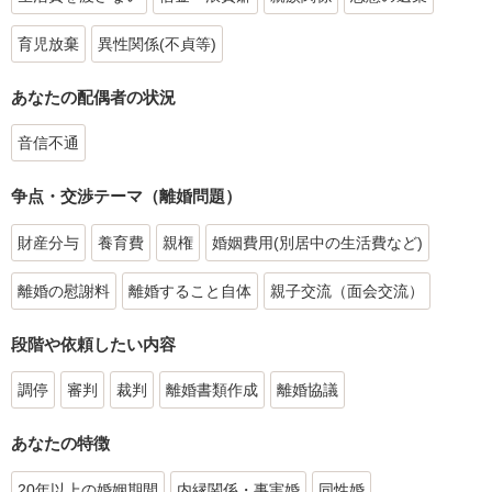
育児放棄
異性関係(不貞等)
あなたの配偶者の状況
音信不通
争点・交渉テーマ（離婚問題）
財産分与
養育費
親権
婚姻費用(別居中の生活費など)
離婚の慰謝料
離婚すること自体
親子交流（面会交流）
段階や依頼したい内容
調停
審判
裁判
離婚書類作成
離婚協議
あなたの特徴
20年以上の婚姻期間
内縁関係・事実婚
同性婚