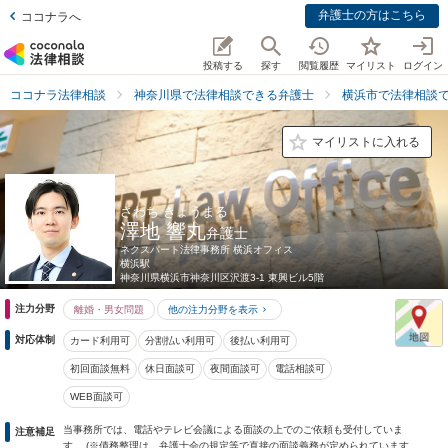
弁護士の方はこちら
ココナラへ
投稿する
探す
閲覧履歴
マイリスト
ログイン
ココナラ法律相談
神奈川県で法律相談できる弁護士
横浜市で法律相談
マイリストに入れる
さわち きょうまる
澤地 響丸
弁護士
ネクスパート法律事務所 横浜オフィス
横浜駅
神奈川県
横浜市神奈川区沢渡3-1 東興ビル5階
注力分野
離婚・男女問題
他の注力分野を表示
対応体制
カード利用可
分割払い利用可
後払い利用可
初回面談無料
休日面談可
夜間面談可
電話相談可
WEB面談可
当事務所では、電話やテレビ会議による面談の上でのご依頼も受付していま
注意補足
す。 (※債務整理は、弁護士会の規定等で直接の面談義務が定められています