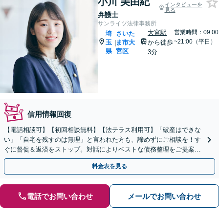
小川 美由紀
インタビューを
見る
弁護士
サンライツ法律事務所
大宮駅
営業時間：09:00
埼
さいた
~21:00（平日）
玉
ま市大
から徒歩
|
県
宮区
3分
信用情報回復
【電話相談可】【初回相談無料】【法テラス利用可】「破産はできな
い」「自宅を残すのは無理」と言われた方も、諦めずにご相談を！す
ぐに督促＆返済をストップ。対話によりベストな債務整理をご提案し
ます。法人破産も実績多数【完全個室】【大宮駅3分】
料金表を見る
電話でお問い合わせ
メールでお問い合わせ