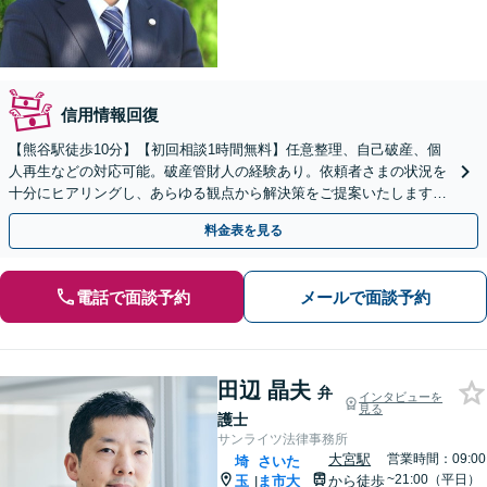
信用情報回復
【熊谷駅徒歩10分】【初回相談1時間無料】任意整理、自己破産、個
人再生などの対応可能。破産管財人の経験あり。依頼者さまの状況を
十分にヒアリングし、あらゆる観点から解決策をご提案いたします。
問題が複雑化する前にご相談ください。
料金表を見る
電話で面談予約
メールで面談予約
田辺 晶夫
弁
インタビューを
見る
護士
サンライツ法律事務所
大宮駅
営業時間：09:00
埼
さいた
~21:00（平日）
玉
ま市大
から徒歩
|