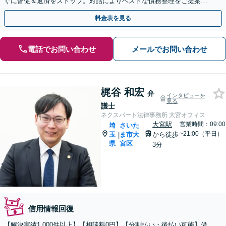
ぐに督促＆返済をストップ。対話によりベストな債務整理をご提案し
ます。法人破産も実績多数【完全個室】【大宮駅3分】
料金表を見る
電話でお問い合わせ
メールでお問い合わせ
梶谷 和宏
弁
インタビューを
見る
護士
ネクスパート法律事務所 大宮オフィス
大宮駅
営業時間：09:00
埼
さいた
~21:00（平日）
玉
ま市大
から徒歩
|
県
宮区
3分
信用情報回復
【解決実績1,000件以上】【相談料0円】【分割払い・後払い可能】借