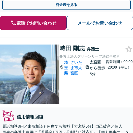
手段をご提案いたします【完全個室相談】
料金表を見る
電話でお問い合わせ
メールでお問い合わせ
時田 剛志
弁護士
弁護士法人グリーンリーフ法律事務所
大宮駅
営業時間：09:00
埼
さいた
~20:00（平日）
玉
ま市大
から徒歩
|
県
宮区
5分
信用情報回復
電話相談0円／来所相談も何度でも無料【大宮駅5分】自己破産と個人
再生の弁護士費用は「着手金1万円／分割払い対応可」【個人再生の