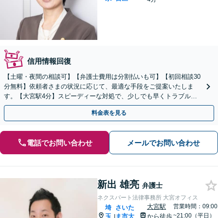
信用情報回復
【土曜・夜間の相談可】【弁護士費用は分割払いも可】【初回相談30
分無料】依頼者さまの状況に応じて、最適な手段をご提案いたしま
す。【大宮駅4分】スピーディーな対処で、少しでも早くトラブルを
解決します！
料金表を見る
電話でお問い合わせ
メールでお問い合わせ
新出 雄亮
弁護士
ネクスパート法律事務所 大宮オフィス
大宮駅
営業時間：09:00
埼
さいた
~21:00（平日）
玉
ま市大
から徒歩
|