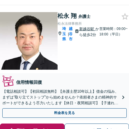
松永 翔
弁護士
松永法律事務所
埼
越
新越谷駅
か
営業時間：09:00~
玉
谷
|
18:00（平日）
ら徒歩2分
県
市
信用情報回復
【電話相談可】【初回相談無料】【弁護士歴10年以上】借金の悩み、
まずは“取り立てストップ”から始めませんか？依頼者さまの精神的サ
ポートができるよう尽力いたします【休日・夜間相談可】【子連れ相
談可】【新越谷駅2分】
料金表を見る