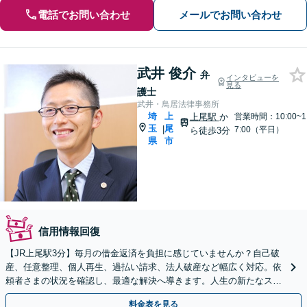
電話でお問い合わせ
メールでお問い合わせ
武井 俊介
弁
インタビューを
見る
護士
武井・鳥居法律事務所
埼
上
上尾駅
か
営業時間：10:00~1
玉
尾
|
7:00（平日）
ら徒歩3分
県
市
信用情報回復
【JR上尾駅3分】毎月の借金返済を負担に感じていませんか？自己破
産、任意整理、個人再生、過払い請求、法人破産など幅広く対応。依
頼者さまの状況を確認し、最適な解決へ導きます。人生の新たなスタ
ートをお手伝いさせてください。【初回面談無料】
料金表を見る