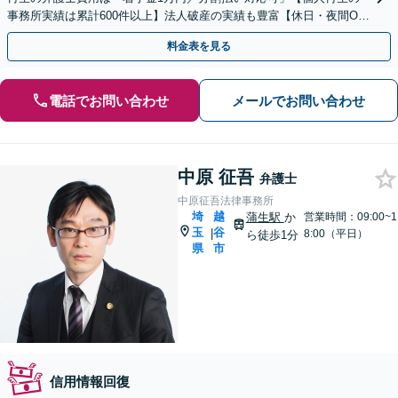
事務所実績は累計600件以上】法人破産の実績も豊富【休日・夜間O
K】オンライン相談もできます
料金表を見る
電話でお問い合わせ
メールでお問い合わせ
中原 征吾
弁護士
中原征吾法律事務所
埼
越
蒲生駅
か
営業時間：09:00~1
玉
谷
|
8:00（平日）
ら徒歩1分
県
市
信用情報回復