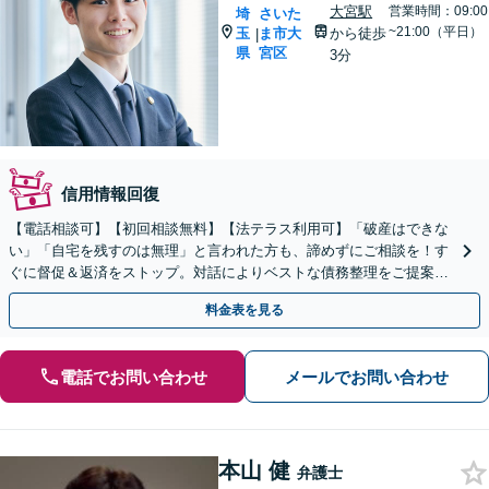
大宮駅
営業時間：09:00
埼
さいた
~21:00（平日）
玉
ま市大
から徒歩
|
県
宮区
3分
信用情報回復
【電話相談可】【初回相談無料】【法テラス利用可】「破産はできな
い」「自宅を残すのは無理」と言われた方も、諦めずにご相談を！す
ぐに督促＆返済をストップ。対話によりベストな債務整理をご提案し
ます。法人破産も実績多数【完全個室】【大宮駅3分】
料金表を見る
電話でお問い合わせ
メールでお問い合わせ
本山 健
弁護士