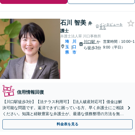
石川 智美
弁
インタビューを
見る
護士
弁護士法人翠 川口事務所
埼
川
川口駅
か
営業時間：10:00~1
玉
口
|
9:00（平日）
ら徒歩3分
県
市
信用情報回復
【川口駅徒歩3分】【法テラス利用可】【法人破産対応可】借金は解
決可能な問題です。返済できずに困っている方、早く弁護士にご相談
ください。知識と経験豊富な弁護士が、最適な債務整理の方法を無料
で診断します。
料金表を見る