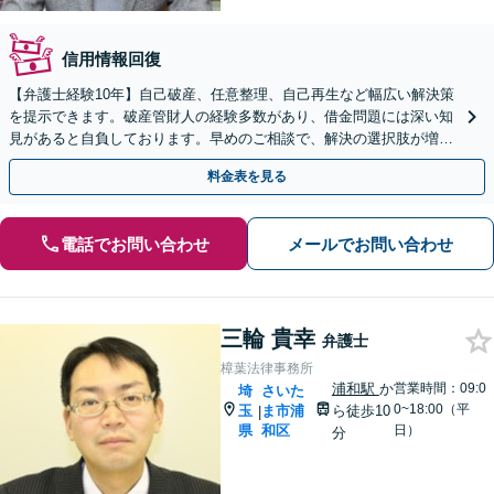
信用情報回復
【弁護士経験10年】自己破産、任意整理、自己再生など幅広い解決策
を提示できます。破産管財人の経験多数があり、借金問題には深い知
見があると自負しております。早めのご相談で、解決の選択肢が増え
ます。返済が滞ったらすぐにご相談ください
料金表を見る
電話でお問い合わせ
メールでお問い合わせ
三輪 貴幸
弁護士
樟葉法律事務所
浦和駅
か
営業時間：09:0
埼
さいた
0~18:00（平
玉
ま市浦
ら徒歩10
|
県
和区
日）
分