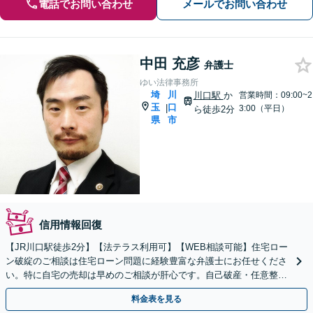
電話でお問い合わせ
メールでお問い合わせ
中田 充彦
弁護士
ゆい法律事務所
埼
川
川口駅
か
営業時間：09:00~2
玉
口
|
3:00（平日）
ら徒歩2分
県
市
信用情報回復
【JR川口駅徒歩2分】【法テラス利用可】【WEB相談可能】住宅ロー
ン破綻のご相談は住宅ローン問題に経験豊富な弁護士にお任せくださ
い。特に自宅の売却は早めのご相談が肝心です。自己破産・任意整理
等、依頼者様にとってより良い解決を追求します。
料金表を見る