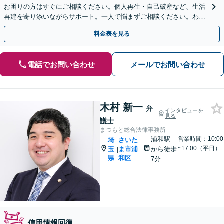
お困りの方はすぐにご相談ください。個人再生・自己破産など、生活
再建を寄り添いながらサポート。一人で悩まずご相談ください。わか
りやすい説明を心がけます【せんげん台駅から徒歩5分】
料金表を見る
電話でお問い合わせ
メールでお問い合わせ
木村 新一
弁
インタビューを
見る
護士
まつもと総合法律事務所
浦和駅
営業時間：10:00
埼
さいた
~17:00（平日）
玉
ま市浦
から徒歩
|
県
和区
7分
信用情報回復