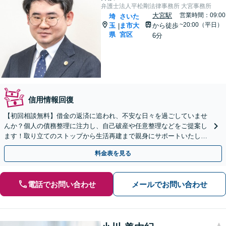
弁護士法人平松剛法律事務所 大宮事務所
大宮駅
営業時間：09:00
埼
さいた
~20:00（平日）
玉
ま市大
から徒歩
|
県
宮区
6分
信用情報回復
【初回相談無料】借金の返済に追われ、不安な日々を過ごしていませ
んか？個人の債務整理に注力し、自己破産や任意整理などをご提案し
ます！取り立てのストップから生活再建まで親身にサポートいたしま
す。【メール・電話・WEB相談可】【夜間や休日相談可】
料金表を見る
電話でお問い合わせ
メールでお問い合わせ