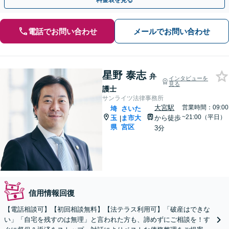
料金表を見る
電話でお問い合わせ
メールでお問い合わせ
星野 泰志
弁
インタビューを
見る
護士
サンライツ法律事務所
大宮駅
営業時間：09:00
埼
さいた
~21:00（平日）
玉
ま市大
から徒歩
|
県
宮区
3分
信用情報回復
【電話相談可】【初回相談無料】【法テラス利用可】「破産はできな
い」「自宅を残すのは無理」と言われた方も、諦めずにご相談を！す