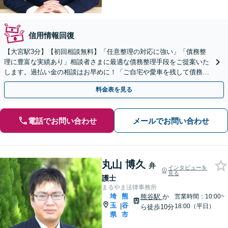
信用情報回復
【大宮駅3分】【初回相談無料】「任意整理の対応に強い」「債務整
理に豊富な実績あり」相談者さまに最適な債務整理手段をご提案いた
します。過払い金の相談はお早めに！「ご自宅や愛車を残して債務整
理したい方は任意整理を」【分割・後払い応相談】
料金表を見る
電話でお問い合わせ
メールでお問い合わせ
丸山 博久
弁
インタビューを
見る
護士
まるやま法律事務所
埼
熊
熊谷駅
か
営業時間：10:00~
玉
谷
|
18:00（平日）
ら徒歩10分
県
市