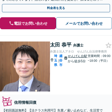
く交渉いたします。
料金表を見る
電話でお問い合わせ
メールでお問い合わせ
太田 恭平
弁護士
弁護士法人アネロ せんげん台法律事務所
埼
越
せんげん台駅
営業時間：09:00
玉
谷
|
~18:00（平日）
から徒歩5分
県
市
信用情報回復
【初回面談無料】【法テラス利用可】失業／雇い止めなど、生活苦で