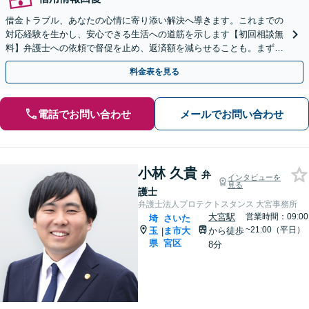
借金トラブル、あなたの心情に寄り添い解決へ導きます。これまでの
対応経験を生かし、安心できる生活への道筋を示します【初回相談無
料】弁護士への依頼で督促を止め、返済額を減らせることも。まずは
ご相談ください【分割払い可】
料金表を見る
電話でお問い合わせ
メールでお問い合わせ
小林 久貴
弁
インタビューを
見る
護士
弁護士法人プロテクトスタンス 大宮事務所
大宮駅
営業時間：09:00
埼
さいた
~21:00（平日）
玉
ま市大
から徒歩
|
県
宮区
8分