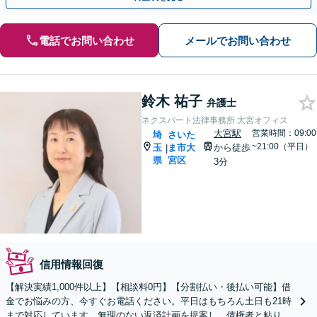
電話でお問い合わせ
メールでお問い合わせ
鈴木 祐子
弁護士
ネクスパート法律事務所 大宮オフィス
大宮駅
営業時間：09:00
埼
さいた
~21:00（平日）
玉
ま市大
から徒歩
|
県
宮区
3分
信用情報回復
【解決実績1,000件以上】【相談料0円】【分割払い・後払い可能】借
金でお悩みの方、今すぐお電話ください。平日はもちろん土日も21時
まで対応しています。無理のない返済計画を提案し、債権者と粘り強