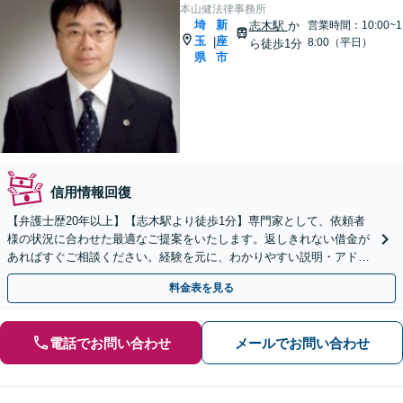
本山健法律事務所
埼
新
志木駅
か
営業時間：10:00~1
玉
座
|
8:00（平日）
ら徒歩1分
県
市
信用情報回復
【弁護士歴20年以上】【志木駅より徒歩1分】専門家として、依頼者
様の状況に合わせた最適なご提案をいたします。返しきれない借金が
あればすぐご相談ください。経験を元に、わかりやすい説明・アドバ
イスをいたします【初回面談無料】
料金表を見る
電話でお問い合わせ
メールでお問い合わせ