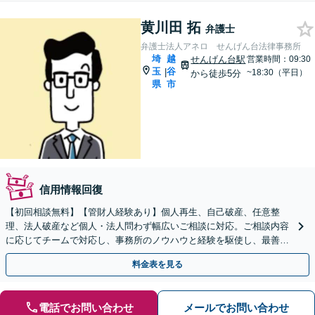
黄川田 拓
弁護士
弁護士法人アネロ せんげん台法律事務所
埼
越
せんげん台駅
営業時間：09:30
玉
谷
|
~18:30（平日）
から徒歩5分
県
市
信用情報回復
【初回相談無料】【管財人経験あり】個人再生、自己破産、任意整
理、法人破産など個人・法人問わず幅広いご相談に対応。ご相談内容
に応じてチームで対応し、事務所のノウハウと経験を駆使し、最善の
解決を目指します【法テラス利用OK】【せんげん台駅5分】
料金表を見る
電話でお問い合わせ
メールでお問い合わせ