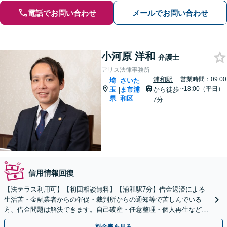
電話でお問い合わせ
メールでお問い合わせ
小河原 洋和
弁護士
アリス法律事務所
浦和駅
営業時間：09:00
埼
さいた
~18:00（平日）
玉
ま市浦
から徒歩
|
県
和区
7分
信用情報回復
【法テラス利用可】【初回相談無料】【浦和駅7分】借金返済による
生活苦・金融業者からの催促・裁判所からの通知等で苦しんでいる
方、借金問題は解決できます。自己破産・任意整理・個人再生など、
状況に合わせて最善の策を追求します。ぜひご相談下さい。