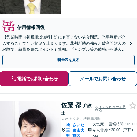
信用情報回復
【営業時間内初回相談無料】誰にも言えない借金問題、当事務所が介
入することで辛い督促が止まります。裁判所隣の強みと破産管財人の
経験で、裁量免責のポイントも熟知。ギャンブル等の債務から法人破
産まで広く対応。完全個室でじっくりお話を伺います。
料金表を見る
電話でお問い合わせ
メールでお問い合わせ
佐藤 都
弁護
インタビューを見
る
士
大宮ありあけ法律事務所
大宮駅
営業時間：09:00
埼
さいた
~20:00（平日）
玉
ま市大
から徒歩
|
県
宮区
4分