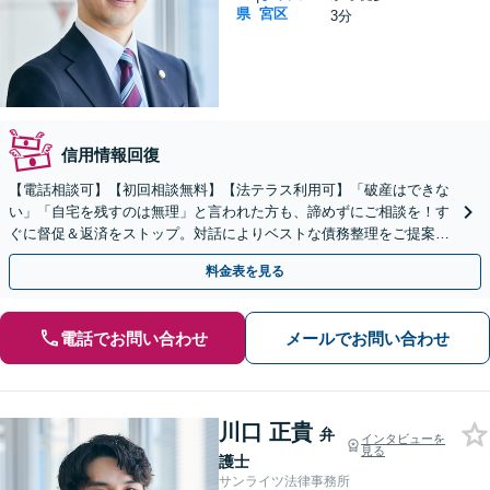
県
宮区
3分
信用情報回復
【電話相談可】【初回相談無料】【法テラス利用可】「破産はできな
い」「自宅を残すのは無理」と言われた方も、諦めずにご相談を！す
ぐに督促＆返済をストップ。対話によりベストな債務整理をご提案し
ます。法人破産も実績多数【完全個室】【大宮駅3分】
料金表を見る
電話でお問い合わせ
メールでお問い合わせ
川口 正貴
弁
インタビューを
見る
護士
サンライツ法律事務所