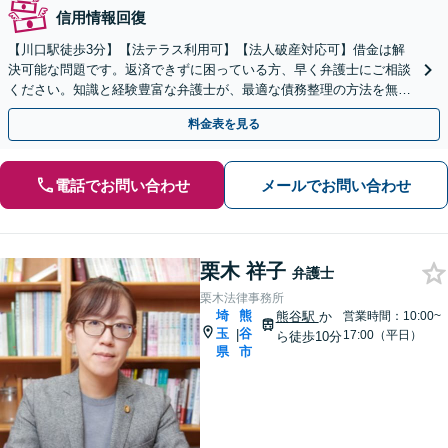
信用情報回復
【川口駅徒歩3分】【法テラス利用可】【法人破産対応可】借金は解
決可能な問題です。返済できずに困っている方、早く弁護士にご相談
ください。知識と経験豊富な弁護士が、最適な債務整理の方法を無料
で診断します。
料金表を見る
電話でお問い合わせ
メールでお問い合わせ
栗木 祥子
弁護士
栗木法律事務所
埼
熊
熊谷駅
か
営業時間：10:00~
玉
谷
|
17:00（平日）
ら徒歩10分
県
市