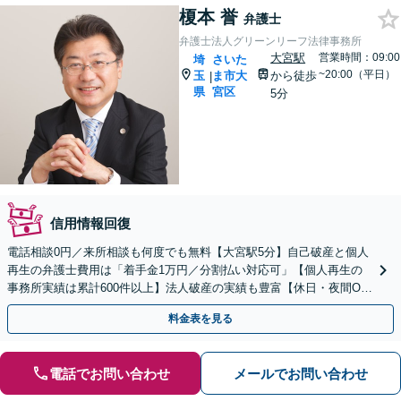
榎本 誉
弁護士
弁護士法人グリーンリーフ法律事務所
大宮駅
営業時間：09:00
埼
さいた
~20:00（平日）
玉
ま市大
から徒歩
|
県
宮区
5分
信用情報回復
電話相談0円／来所相談も何度でも無料【大宮駅5分】自己破産と個人
再生の弁護士費用は「着手金1万円／分割払い対応可」【個人再生の
事務所実績は累計600件以上】法人破産の実績も豊富【休日・夜間O
K】オンライン相談もできます
料金表を見る
電話でお問い合わせ
メールでお問い合わせ