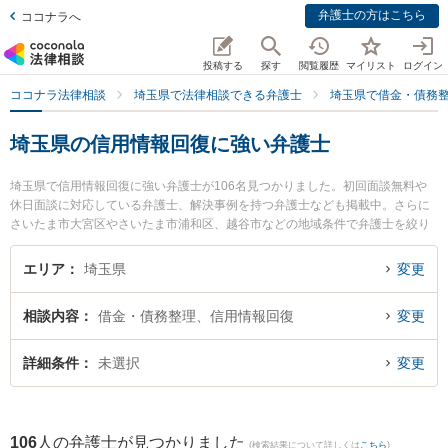
弁護士の方はこちら
ココナラへ
投稿する
探す
閲覧履歴
マイリスト
ログイン
ココナラ法律相談
埼玉県で法律相談できる弁護士
埼玉県で借金・債務
埼玉県の信用情報回復に強い弁護士
埼玉県で信用情報回復に強い弁護士が106名見つかりました。初回面談無料や
休日面談に対応している弁護士、解決事例を持つ弁護士なども掲載中。さらに
さいたま市大宮区やさいたま市浦和区、越谷市などの地域条件で弁護士を絞り
込めます。借金・債務整理に関係する消費者金融の債務整理やクレジット会社
の債務整理、リボ払いの債務整理等の細かな分野での絞り込み検索もでき便利
エリア
埼玉県
変更
です。特に弁護士法人プロテクトスタンス 大宮事務所の山本 晶彦弁護士や武
井・鳥居法律事務所の武井 俊介弁護士、ネクスパート法律事務所 大宮オフィス
相談内容
借金・債務整理、信用情報回復
変更
の鈴木 祐子弁護士のプロフィール情報や弁護士費用、強みなどが注目されてい
ます。『埼玉県で土日や夜間に発生した信用情報回復のトラブルを今すぐに弁
護士に相談したい』『信用情報回復のトラブル解決の実績豊富な近くの弁護士
詳細条件
未選択
変更
を検索したい』『初回相談無料で信用情報回復を法律相談できる埼玉県内の弁
護士に相談予約したい』などでお困りの相談者さんにおすすめです。
106
人の弁護士が見つかりました
(検索結果について詳しくは
こちら
)