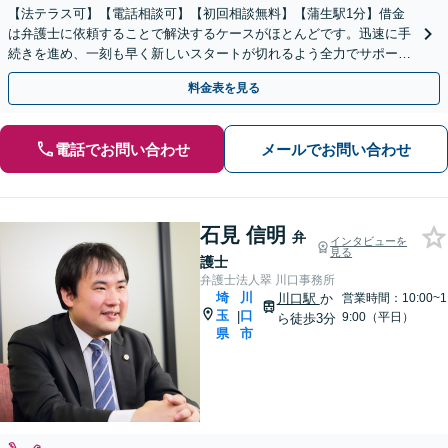
【法テラス可】【電話相談可】【初回相談無料】【蒲生駅1分】借金
は弁護士に依頼することで解決するケースがほとんどです。迅速に手
続きを進め、一刻も早く新しいスタートが切れるよう全力でサポート
いたします【休日・夜間面談可能】
料金表を見る
電話でお問い合わせ
メールでお問い合わせ
石見 信明
弁
インタビューを
見る
護士
弁護士法人翠 川口事務所
埼
川
川口駅
か
営業時間：10:00~1
玉
口
|
9:00（平日）
ら徒歩3分
県
市