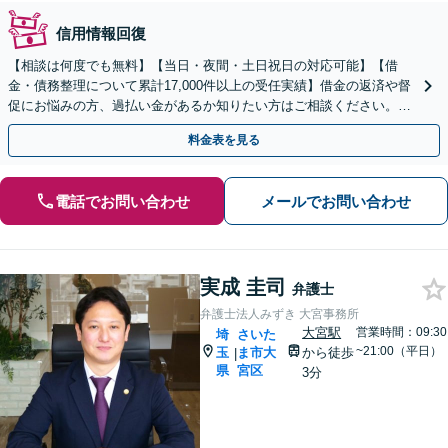
信用情報回復
【相談は何度でも無料】【当日・夜間・土日祝日の対応可能】【借
金・債務整理について累計17,000件以上の受任実績】借金の返済や督
促にお悩みの方、過払い金があるか知りたい方はご相談ください。ベ
ストな解決策を提案いたします。
料金表を見る
電話でお問い合わせ
メールでお問い合わせ
実成 圭司
弁護士
弁護士法人みずき 大宮事務所
大宮駅
営業時間：09:30
埼
さいた
~21:00（平日）
玉
ま市大
から徒歩
|
県
宮区
3分