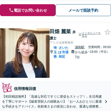
電話でお問い合わせ
メールで面談予約
田畑 麗菜
弁
インタビューを
見る
護士
アリス法律事務所
浦和駅
営業時間：09:00
埼
さいた
~18:00（平日）
玉
ま市浦
から徒歩
|
県
和区
7分
信用情報回復
【初回相談無料】「迅速な対応ですぐに督促をストップ！」生活再建
を丁寧にサポート【破産管財人の経験あり】「お一人おひとりに最適
な手続きをアドバイス」依頼者さまの状況に合わせ、最適な債務整理