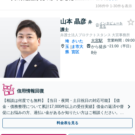
106件中 1-30件を表示
山本 晶彦
弁
インタビューを
見る
護士
弁護士法人プロテクトスタンス 大宮事務所
大宮駅
営業時間：09:00
埼
さいた
~21:00（平日）
玉
ま市大
から徒歩
|
県
宮区
8分
信用情報回復
【相談は何度でも無料】【当日・夜間・土日祝日の対応可能】【借
金・債務整理について累計17,000件以上の受任実績】借金の返済や督
促にお悩みの方、過払い金があるか知りたい方はご相談ください。ベ
ストな解決策を提案いたします。
料金表を見る