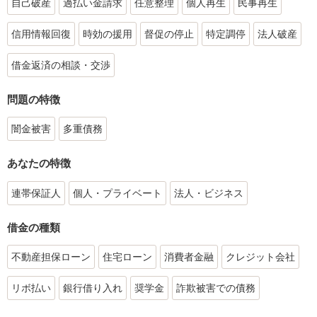
自己破産
過払い金請求
任意整理
個人再生
民事再生
信用情報回復
時効の援用
督促の停止
特定調停
法人破産
借金返済の相談・交渉
問題の特徴
闇金被害
多重債務
あなたの特徴
連帯保証人
個人・プライベート
法人・ビジネス
借金の種類
不動産担保ローン
住宅ローン
消費者金融
クレジット会社
リボ払い
銀行借り入れ
奨学金
詐欺被害での債務