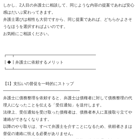
しかし、2人目の弁護士に相談して、同じような内容の提案であれば安心
感はだいぶ変わってきます。
弁護士選びは相性も大切ですから、同じ提案であれば、どちらかよさそ
うなほうを選択すればよいのです。
お気軽にご相談ください。
┏━┳━━━━━━━━━━━━━━━━━━━━
┃◆┃弁護士に依頼するメリット
┗━┻━━━━━━━━━━━━━━━━━━━━
【1】支払いの督促を一時的にストップ
━━━━━━━━━━━━━━━━━━━
弁護士に債務整理を依頼すると、弁護士は債権者に対して債務整理の代
理人になったことを伝える「受任通知」を送付します。
法律上、受任通知を受け取った債権者は、債務者本人に直接取り立てや
連絡ができなくなります。
以降のやり取りは、すべて弁護士を介すことになるため、依頼者さまは
督促の連絡に怯える必要がありません。