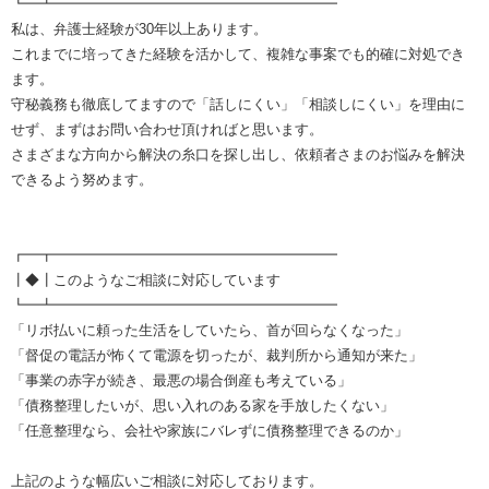
┗━┻━━━━━━━━━━━━━━━━━━━━
私は、弁護士経験が30年以上あります。
これまでに培ってきた経験を活かして、複雑な事案でも的確に対処でき
ます。
守秘義務も徹底してますので「話しにくい」「相談しにくい」を理由に
せず、まずはお問い合わせ頂ければと思います。
さまざまな方向から解決の糸口を探し出し、依頼者さまのお悩みを解決
できるよう努めます。
┏━┳━━━━━━━━━━━━━━━━━━━━
┃◆┃このようなご相談に対応しています
┗━┻━━━━━━━━━━━━━━━━━━━━
「リボ払いに頼った生活をしていたら、首が回らなくなった」
「督促の電話が怖くて電源を切ったが、裁判所から通知が来た」
「事業の赤字が続き、最悪の場合倒産も考えている」
「債務整理したいが、思い入れのある家を手放したくない」
「任意整理なら、会社や家族にバレずに債務整理できるのか」
上記のような幅広いご相談に対応しております。