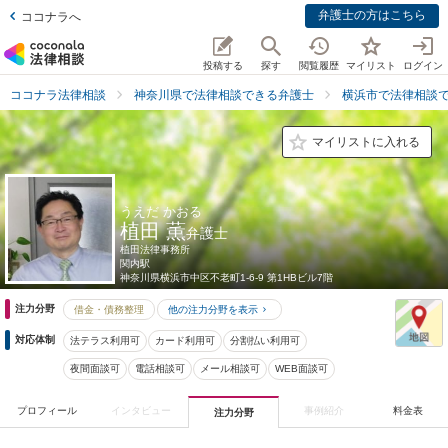
弁護士の方はこちら
ココナラへ
投稿する
探す
閲覧履歴
マイリスト
ログイン
ココナラ法律相談
神奈川県で法律相談できる弁護士
横浜市で法律相談
マイリストに入れる
うえだ かおる
植田 薫
弁護士
植田法律事務所
関内駅
神奈川県
横浜市中区不老町1-6-9 第1HBビル7階
注力分野
借金・債務整理
他の注力分野を表示
対応体制
法テラス利用可
カード利用可
分割払い利用可
夜間面談可
電話相談可
メール相談可
WEB面談可
プロフィール
インタビュー
事例紹介
料金表
注力分野