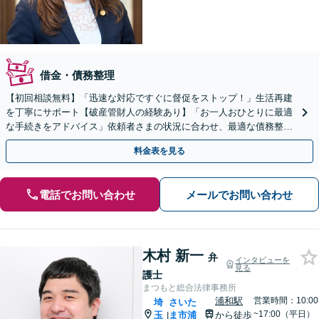
借金・債務整理
【初回相談無料】「迅速な対応ですぐに督促をストップ！」生活再建
を丁寧にサポート【破産管財人の経験あり】「お一人おひとりに最適
な手続きをアドバイス」依頼者さまの状況に合わせ、最適な債務整理
手段をご提案いたします【完全個室相談】
料金表を見る
電話でお問い合わせ
メールでお問い合わせ
木村 新一
弁
インタビューを
見る
護士
まつもと総合法律事務所
浦和駅
営業時間：10:00
埼
さいた
~17:00（平日）
玉
ま市浦
から徒歩
|