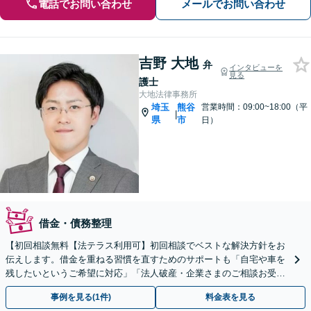
電話でお問い合わせ
メールでお問い合わせ
吉野 大地
弁
インタビューを
見る
護士
大地法律事務所
埼玉
熊谷
営業時間：09:00~18:00（平
|
県
市
日）
借金・債務整理
【初回相談無料【法テラス利用可】初回相談でベストな解決方針をお
伝えします。借金を重ねる習慣を直すためのサポートも「自宅や車を
残したいというご希望に対応」「法人破産・企業さまのご相談お受け
します」
事例を見る(1件)
料金表を見る