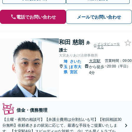
電話でお問い合わせ
メールでお問い合わせ
和田 慈朗
弁
インタビューを
見る
護士
大宮ありあけ法律事務所
大宮駅
営業時間：09:00
埼
さいた
~20:00（平日）
玉
ま市大
から徒歩
|
県
宮区
4分
借金・債務整理
【土曜・夜間の相談可】【弁護士費用は分割払いも可】【初回相談30
分無料】依頼者さまの状況に応じて、最適な手段をご提案いたしま
す。【大宮駅4分】スピーディーな対処で、少しでも早くトラブルを