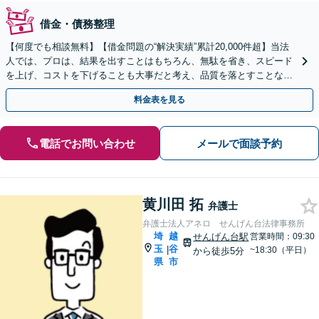
借金・債務整理
【何度でも相談無料】【借金問題の“解決実績”累計20,000件超】当法
人では、プロは、結果を出すことはもちろん、無駄を省き、スピード
を上げ、コストを下げることも大事だと考え、品質を落とすことな
く、費用を可能な限り安くすることにこだわります。
料金表を見る
電話でお問い合わせ
メールで面談予約
黄川田 拓
弁護士
弁護士法人アネロ せんげん台法律事務所
埼
越
せんげん台駅
営業時間：09:30
玉
谷
|
~18:30（平日）
から徒歩5分
県
市