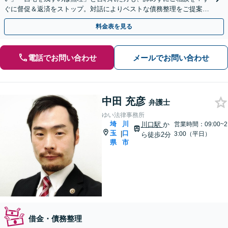
ぐに督促＆返済をストップ。対話によりベストな債務整理をご提案し
ます。法人破産も実績多数【完全個室】【大宮駅3分】
料金表を見る
電話でお問い合わせ
メールでお問い合わせ
中田 充彦
弁護士
ゆい法律事務所
埼
川
川口駅
か
営業時間：09:00~2
玉
口
|
3:00（平日）
ら徒歩2分
県
市
借金・債務整理