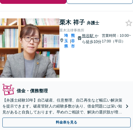
栗木 祥子
弁護士
栗木法律事務所
埼
熊
熊谷駅
か
営業時間：10:00~
玉
谷
|
17:00（平日）
ら徒歩10分
県
市
借金・債務整理
【弁護士経験10年】自己破産、任意整理、自己再生など幅広い解決策
を提示できます。破産管財人の経験多数があり、借金問題には深い知
見があると自負しております。早めのご相談で、解決の選択肢が増え
ます。返済が滞ったらすぐにご相談ください
料金表を見る