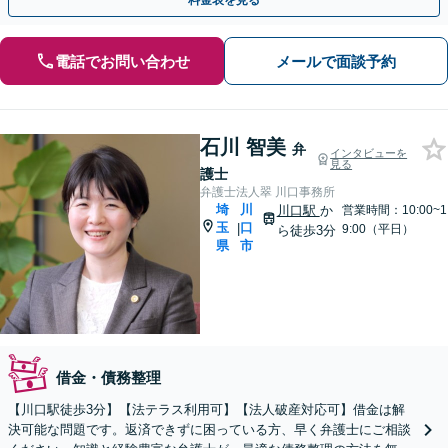
料金表を見る
電話でお問い合わせ
メールで面談予約
石川 智美
弁
インタビューを
見る
護士
弁護士法人翠 川口事務所
埼
川
川口駅
か
営業時間：10:00~1
玉
口
|
9:00（平日）
ら徒歩3分
県
市
借金・債務整理
【川口駅徒歩3分】【法テラス利用可】【法人破産対応可】借金は解
決可能な問題です。返済できずに困っている方、早く弁護士にご相談