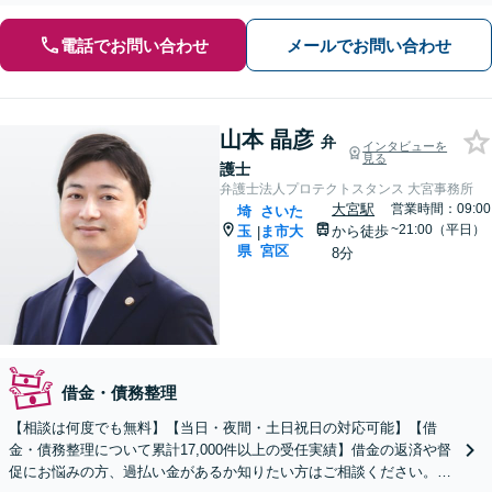
電話でお問い合わせ
メールでお問い合わせ
山本 晶彦
弁
インタビューを
見る
護士
弁護士法人プロテクトスタンス 大宮事務所
大宮駅
営業時間：09:00
埼
さいた
~21:00（平日）
玉
ま市大
から徒歩
|
県
宮区
8分
借金・債務整理
【相談は何度でも無料】【当日・夜間・土日祝日の対応可能】【借
金・債務整理について累計17,000件以上の受任実績】借金の返済や督
促にお悩みの方、過払い金があるか知りたい方はご相談ください。ベ