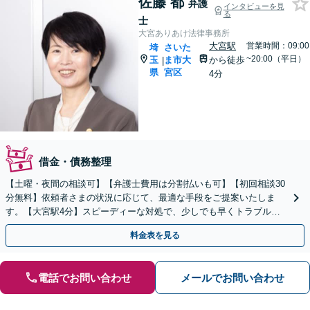
佐藤 都
弁護
インタビューを見
る
士
大宮ありあけ法律事務所
大宮駅
営業時間：09:00
埼
さいた
~20:00（平日）
玉
ま市大
から徒歩
|
県
宮区
4分
借金・債務整理
【土曜・夜間の相談可】【弁護士費用は分割払いも可】【初回相談30
分無料】依頼者さまの状況に応じて、最適な手段をご提案いたしま
す。【大宮駅4分】スピーディーな対処で、少しでも早くトラブルを
解決します！
料金表を見る
電話でお問い合わせ
メールでお問い合わせ