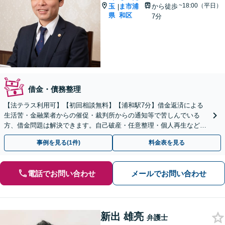
~18:00（平日）
玉
ま市浦
から徒歩
|
県
和区
7分
借金・債務整理
【法テラス利用可】【初回相談無料】【浦和駅7分】借金返済による
生活苦・金融業者からの催促・裁判所からの通知等で苦しんでいる
方、借金問題は解決できます。自己破産・任意整理・個人再生など、
状況に合わせて最善の策を追求します。ぜひご相談下さい。
事例を見る(1件)
料金表を見る
電話でお問い合わせ
メールでお問い合わせ
新出 雄亮
弁護士