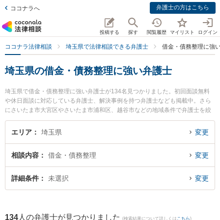
弁護士の方はこちら
ココナラへ
投稿する
探す
閲覧履歴
マイリスト
ログイン
ココナラ法律相談
埼玉県で法律相談できる弁護士
借金・債務整理に強
埼玉県の借金・債務整理に強い弁護士
埼玉県で借金・債務整理に強い弁護士が134名見つかりました。初回面談無料
や休日面談に対応している弁護士、解決事例を持つ弁護士なども掲載中。さら
にさいたま市大宮区やさいたま市浦和区、越谷市などの地域条件で弁護士を絞
り込めます。消費者金融の債務整理やクレジット会社の債務整理、リボ払いの
債務整理等の細かな分野での絞り込み検索もでき便利です。特に武井・鳥居法
エリア
埼玉県
変更
律事務所の武井 俊介弁護士や弁護士法人アネロ せんげん台法律事務所の太田
恭平弁護士、大宮ありあけ法律事務所の和田 慈朗弁護士のプロフィール情報や
相談内容
借金・債務整理
変更
弁護士費用、強みなどが注目されています。『埼玉県で土日や夜間に発生した
借金・債務整理のトラブルを今すぐに弁護士に相談したい』『借金・債務整理
のトラブル解決の実績豊富な近くの弁護士を検索したい』『初回相談無料で借
詳細条件
未選択
変更
金・債務整理を法律相談できる埼玉県内の弁護士に相談予約したい』などでお
困りの相談者さんにおすすめです。
134
人の弁護士が見つかりました
(検索結果について詳しくは
こちら
)