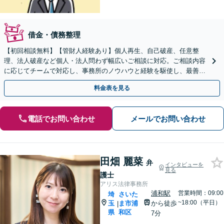
借金・債務整理
【初回相談無料】【管財人経験あり】個人再生、自己破産、任意整
理、法人破産など個人・法人問わず幅広いご相談に対応。ご相談内容
に応じてチームで対応し、事務所のノウハウと経験を駆使し、最善の
解決を目指します【法テラス利用OK】【せんげん台駅5分】
料金表を見る
電話でお問い合わせ
メールでお問い合わせ
田畑 麗菜
弁
インタビューを
見る
護士
アリス法律事務所
浦和駅
営業時間：09:00
埼
さいた
~18:00（平日）
玉
ま市浦
から徒歩
|
県
和区
7分