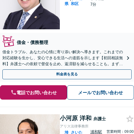
県
和区
7分
借金・債務整理
借金トラブル、あなたの心情に寄り添い解決へ導きます。これまでの
対応経験を生かし、安心できる生活への道筋を示します【初回相談無
料】弁護士への依頼で督促を止め、返済額を減らせることも。まずは
ご相談ください【分割払い可】
料金表を見る
電話でお問い合わせ
メールでお問い合わせ
小河原 洋和
弁護士
アリス法律事務所
浦和駅
営業時間：09:00
埼
さいた