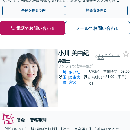
ください。知識と経験豊富な弁護士が、最適な債務整理の方法を無料
で診断します。
事例を見る(5件)
料金表を見る
電話でお問い合わせ
メールでお問い合わせ
小川 美由紀
インタビューを
見る
弁護士
サンライツ法律事務所
大宮駅
営業時間：09:00
埼
さいた
~21:00（平日）
玉
ま市大
から徒歩
|
県
宮区
3分
借金・債務整理
【電話相談可】【初回相談無料】【法テラス利用可】「破産はできな