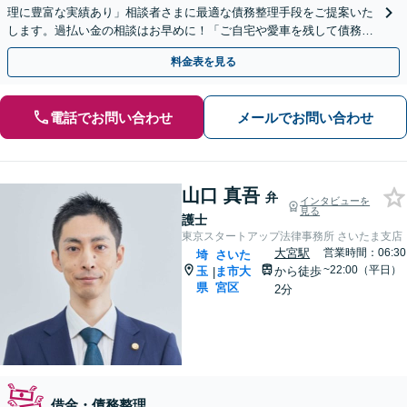
理に豊富な実績あり」相談者さまに最適な債務整理手段をご提案いた
します。過払い金の相談はお早めに！「ご自宅や愛車を残して債務整
理したい方は任意整理を」【分割・後払い応相談】
料金表を見る
電話でお問い合わせ
メールでお問い合わせ
山口 真吾
弁
インタビューを
見る
護士
東京スタートアップ法律事務所 さいたま支店
大宮駅
営業時間：06:30
埼
さいた
~22:00（平日）
玉
ま市大
から徒歩
|
県
宮区
2分
借金・債務整理