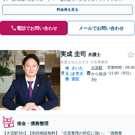
解決します！
料金表を見る
電話でお問い合わせ
メールでお問い合わせ
実成 圭司
弁護士
弁護士法人みずき 大宮事務所
大宮駅
営業時間：09:30
埼
さいた
~21:00（平日）
玉
ま市大
から徒歩
|
県
宮区
3分
借金・債務整理
【大宮駅3分】【初回相談無料】「任意整理の対応に強い」「債務整