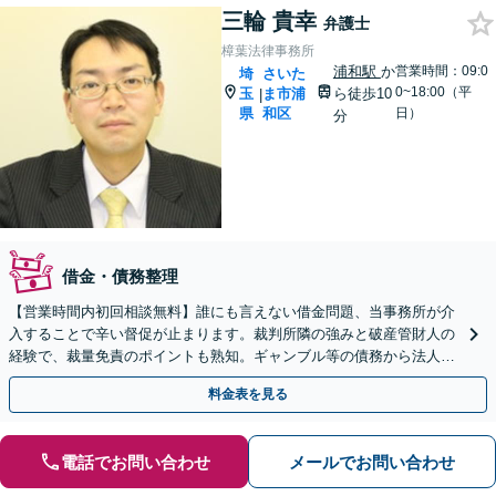
三輪 貴幸
弁護士
樟葉法律事務所
浦和駅
か
営業時間：09:0
埼
さいた
0~18:00（平
玉
ま市浦
ら徒歩10
|
県
和区
日）
分
借金・債務整理
【営業時間内初回相談無料】誰にも言えない借金問題、当事務所が介
入することで辛い督促が止まります。裁判所隣の強みと破産管財人の
経験で、裁量免責のポイントも熟知。ギャンブル等の債務から法人破
産まで広く対応。完全個室でじっくりお話を伺います。
料金表を見る
電話でお問い合わせ
メールでお問い合わせ