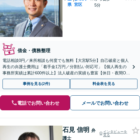
県
宮区
5分
借金・債務整理
電話相談0円／来所相談も何度でも無料【大宮駅5分】自己破産と個人
再生の弁護士費用は「着手金1万円／分割払い対応可」【個人再生の
事務所実績は累計600件以上】法人破産の実績も豊富【休日・夜間O
K】オンライン相談もできます
事例を見る(2件)
料金表を見る
電話でお問い合わせ
メールでお問い合わせ
石見 信明
弁
インタビューを
見る
護士