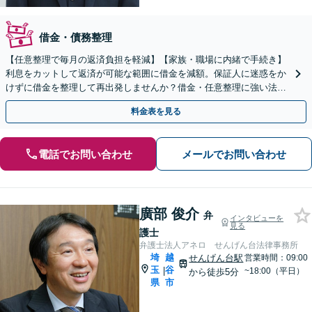
借金・債務整理
【任意整理で毎月の返済負担を軽減】【家族・職場に内緒で手続き】
利息をカットして返済が可能な範囲に借金を減額。保証人に迷惑をか
けずに借金を整理して再出発しませんか？借金・任意整理に強い法律
事務所【実績5,000件以上】【財産を残して借金整理】
料金表を見る
電話でお問い合わせ
メールでお問い合わせ
廣部 俊介
弁
インタビューを
見る
護士
弁護士法人アネロ せんげん台法律事務所
埼
越
せんげん台駅
営業時間：09:00
玉
谷
|
~18:00（平日）
から徒歩5分
県
市