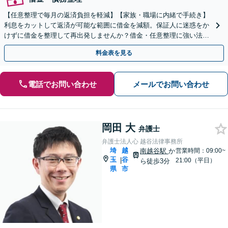
【任意整理で毎月の返済負担を軽減】【家族・職場に内緒で手続き】
利息をカットして返済が可能な範囲に借金を減額。保証人に迷惑をか
けずに借金を整理して再出発しませんか？借金・任意整理に強い法律
事務所【実績5,000件以上】【財産を残して借金整理】
料金表を見る
電話でお問い合わせ
メールでお問い合わせ
岡田 大
弁護士
弁護士法人心 越谷法律事務所
埼
越
南越谷駅
か
営業時間：09:00~
玉
谷
|
21:00（平日）
ら徒歩3分
県
市