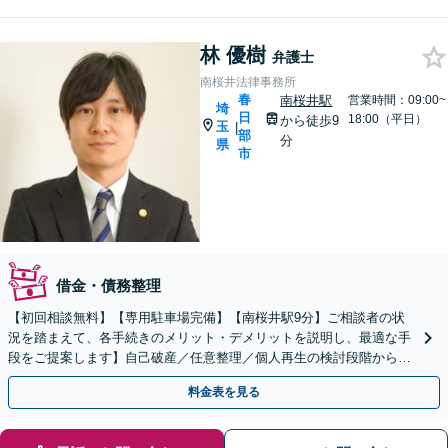
林 優樹
弁護士
南桜井法律事務所
春
南桜井駅
営業時間：09:00~
埼
日
18:00（平日）
から徒歩9
玉
|
部
分
県
市
借金・債務整理
【初回相談無料】【専用駐車場完備】【南桜井駅9分】ご相談者の状
況を踏まえて、各手続きのメリット・デメリットを説明し、最適な手
段をご提案します】自己破産／任意整理／個人再生の検討段階から親
身にサポートし、迅速な解決へ尽力【夜間・休日面談可】
料金表を見る