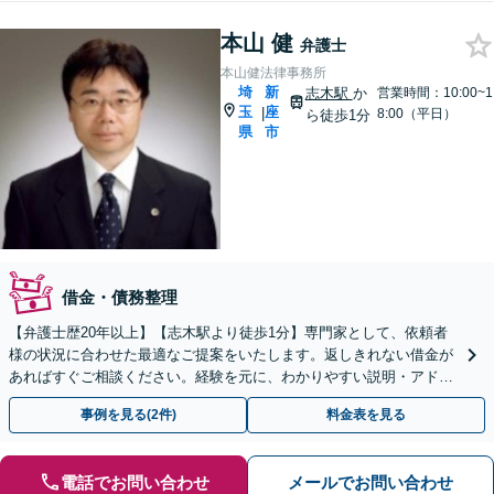
本山 健
弁護士
本山健法律事務所
埼
新
志木駅
か
営業時間：10:00~1
玉
座
|
8:00（平日）
ら徒歩1分
県
市
借金・債務整理
【弁護士歴20年以上】【志木駅より徒歩1分】専門家として、依頼者
様の状況に合わせた最適なご提案をいたします。返しきれない借金が
あればすぐご相談ください。経験を元に、わかりやすい説明・アドバ
イスをいたします【初回面談無料】
事例を見る(2件)
料金表を見る
電話でお問い合わせ
メールでお問い合わせ