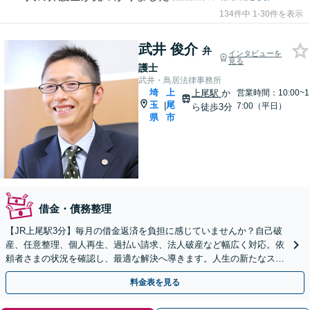
134件中 1-30件を表示
武井 俊介
弁
インタビューを
見る
護士
武井・鳥居法律事務所
埼
上
上尾駅
か
営業時間：10:00~1
玉
尾
|
7:00（平日）
ら徒歩3分
県
市
借金・債務整理
【JR上尾駅3分】毎月の借金返済を負担に感じていませんか？自己破
産、任意整理、個人再生、過払い請求、法人破産など幅広く対応。依
頼者さまの状況を確認し、最適な解決へ導きます。人生の新たなスタ
ートをお手伝いさせてください。【初回面談無料】
料金表を見る