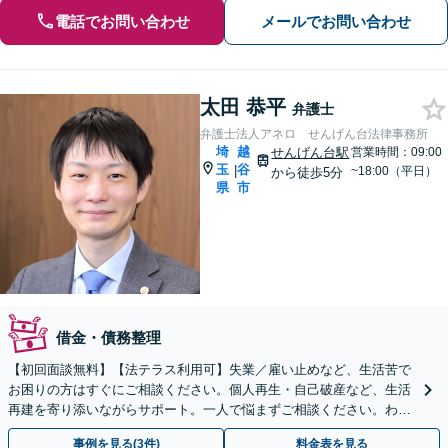
電話でお問い合わせ
メールでお問い合わせ
太田 恭平
弁護士
弁護士法人アネロ せんげん台法律事務所
埼
越
せんげん台駅
営業時間：09:00
玉
谷
|
~18:00（平日）
から徒歩5分
県
市
借金・債務整理
【初回面談無料】【法テラス利用可】失業／雇い止めなど、生活苦で
お困りの方はすぐにご相談ください。個人再生・自己破産など、生活
再建を寄り添いながらサポート。一人で悩まずご相談ください。わか
りやすい説明を心がけます【せんげん台駅から徒歩5分】
事例を見る(3件)
料金表を見る