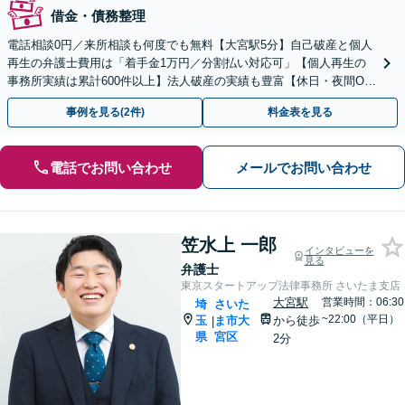
借金・債務整理
電話相談0円／来所相談も何度でも無料【大宮駅5分】自己破産と個人
再生の弁護士費用は「着手金1万円／分割払い対応可」【個人再生の
事務所実績は累計600件以上】法人破産の実績も豊富【休日・夜間O
K】オンライン相談もできます
事例を見る(2件)
料金表を見る
電話でお問い合わせ
メールでお問い合わせ
笠水上 一郎
インタビューを
見る
弁護士
東京スタートアップ法律事務所 さいたま支店
大宮駅
営業時間：06:30
埼
さいた
~22:00（平日）
玉
ま市大
から徒歩
|
県
宮区
2分