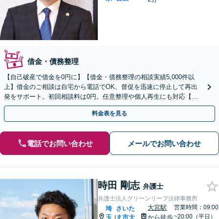
借金・債務整理
【自己破産で借金を0円に】【借金・債務整理の相談実績5,000件以
上】借金のご相談は自宅から電話でOK、督促を迅速に停止して再出
発をサポート。初回相談料は0円。任意整理や個人再生にも対応【土
日祝日・夜間も相談受付】【費用の分割払い可】
料金表を見る
電話でお問い合わせ
メールでお問い合わせ
時田 剛志
弁護士
弁護士法人グリーンリーフ法律事務所
大宮駅
営業時間：09:00
埼
さいた
~20:00（平日）
玉
ま市大
から徒歩
|