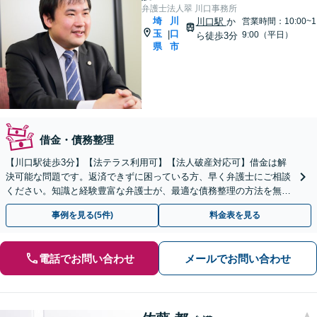
弁護士法人翠 川口事務所
埼
川
川口駅
か
営業時間：10:00~1
玉
口
|
9:00（平日）
ら徒歩3分
県
市
借金・債務整理
【川口駅徒歩3分】【法テラス利用可】【法人破産対応可】借金は解
決可能な問題です。返済できずに困っている方、早く弁護士にご相談
ください。知識と経験豊富な弁護士が、最適な債務整理の方法を無料
で診断します。
事例を見る(5件)
料金表を見る
電話でお問い合わせ
メールでお問い合わせ