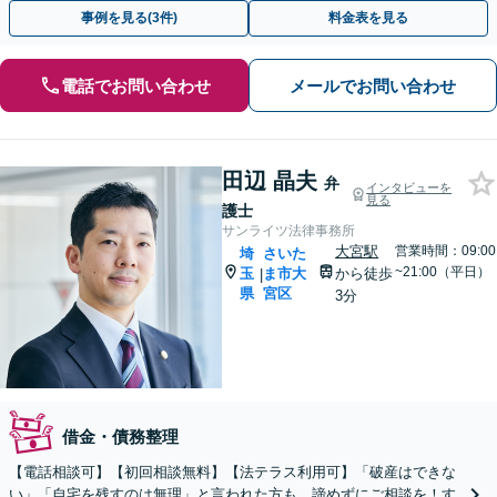
ストな解決策を提案いたします。
事例を見る(3件)
料金表を見る
電話でお問い合わせ
メールでお問い合わせ
田辺 晶夫
弁
インタビューを
見る
護士
サンライツ法律事務所
大宮駅
営業時間：09:00
埼
さいた
~21:00（平日）
玉
ま市大
から徒歩
|
県
宮区
3分
借金・債務整理
【電話相談可】【初回相談無料】【法テラス利用可】「破産はできな
い」「自宅を残すのは無理」と言われた方も、諦めずにご相談を！す