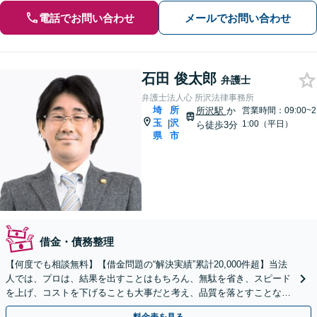
電話でお問い合わせ
メールでお問い合わせ
石田 俊太郎
弁護士
弁護士法人心 所沢法律事務所
埼
所
所沢駅
か
営業時間：09:00~2
玉
沢
|
1:00（平日）
ら徒歩3分
県
市
借金・債務整理
【何度でも相談無料】【借金問題の“解決実績”累計20,000件超】当法
人では、プロは、結果を出すことはもちろん、無駄を省き、スピード
を上げ、コストを下げることも大事だと考え、品質を落とすことな
く、費用を可能な限り安くすることにこだわります。