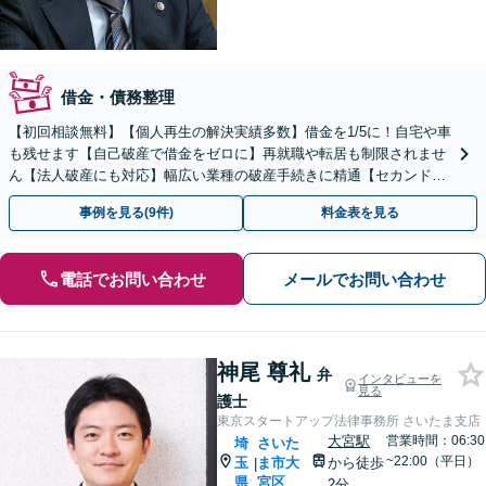
借金・債務整理
【初回相談無料】【個人再生の解決実績多数】借金を1/5に！自宅や車
も残せます【自己破産で借金をゼロに】再就職や転居も制限されませ
ん【法人破産にも対応】幅広い業種の破産手続きに精通【セカンドオ
ピニオン可】【せんげん台駅徒歩5分】
事例を見る(9件)
料金表を見る
電話でお問い合わせ
メールでお問い合わせ
神尾 尊礼
弁
インタビューを
見る
護士
東京スタートアップ法律事務所 さいたま支店
大宮駅
営業時間：06:30
埼
さいた
~22:00（平日）
玉
ま市大
から徒歩
|
県
宮区
2分