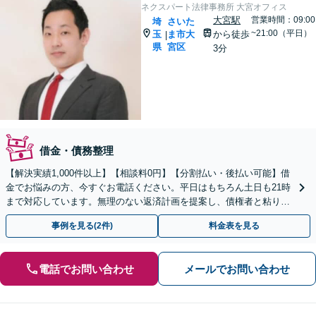
ネクスパート法律事務所 大宮オフィス
大宮駅
営業時間：09:00
埼
さいた
~21:00（平日）
玉
ま市大
から徒歩
|
県
宮区
3分
借金・債務整理
【解決実績1,000件以上】【相談料0円】【分割払い・後払い可能】借
金でお悩みの方、今すぐお電話ください。平日はもちろん土日も21時
まで対応しています。無理のない返済計画を提案し、債権者と粘り強
く交渉いたします。
事例を見る(2件)
料金表を見る
電話でお問い合わせ
メールでお問い合わせ