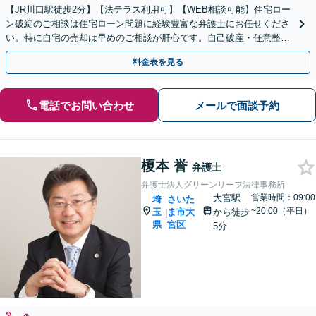
【JR川口駅徒歩2分】【法テラス利用可】【WEB相談可能】住宅ロー
ン破綻のご相談は住宅ローン問題に経験豊富な弁護士にお任せくださ
い。特に自宅の売却は早めのご相談が肝心です。自己破産・任意整理
等、依頼者様にとってより良い解決を追求します。
料金表を見る
電話でお問い合わせ
メールで面談予約
榎本 誉
弁護士
弁護士法人グリーンリーフ法律事務所
大宮駅
営業時間：09:00
埼
さいた
~20:00（平日）
玉
ま市大
から徒歩
|
県
宮区
5分