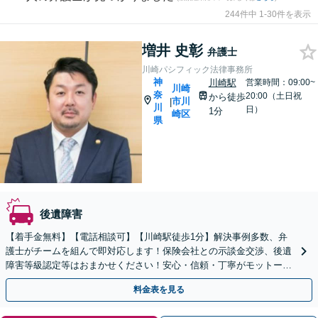
244件中 1-30件を表示
増井 史彰
弁護士
川崎パシフィック法律事務所
神
川崎駅
営業時間：09:00~
川崎
奈
20:00（土日祝
から徒歩
市川
|
川
日）
1分
崎区
県
後遺障害
【着手金無料】【電話相談可】【川崎駅徒歩1分】解決事例多数、弁
護士がチームを組んで即対応します！保険会社との示談金交渉、後遺
障害等級認定等はおまかせください！安心・信頼・丁寧がモットー。
交通事故に強い法律事務所と自負しております。
料金表を見る