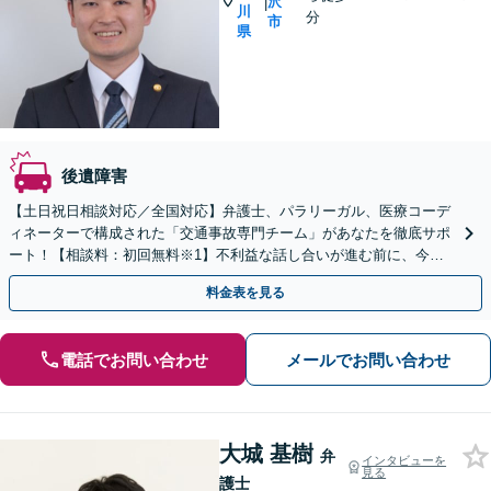
沢
|
川
分
市
県
後遺障害
【土日祝日相談対応／全国対応】弁護士、パラリーガル、医療コーデ
ィネーターで構成された「交通事故専門チーム」があなたを徹底サポ
ート！【相談料：初回無料※1】不利益な話し合いが進む前に、今す
ぐ相談！
料金表を見る
電話でお問い合わせ
メールでお問い合わせ
大城 基樹
弁
インタビューを
見る
護士