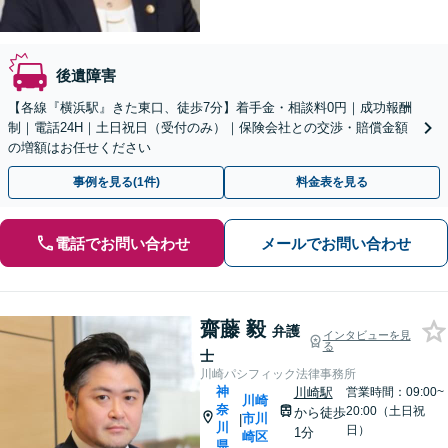
後遺障害
【各線『横浜駅』きた東口、徒歩7分】着手金・相談料0円｜成功報酬
制｜電話24H｜土日祝日（受付のみ）｜保険会社との交渉・賠償金額
の増額はお任せください
事例を見る(1件)
料金表を見る
電話でお問い合わせ
メールでお問い合わせ
齋藤 毅
弁護
インタビューを見
る
士
川崎パシフィック法律事務所
神
川崎駅
営業時間：09:00~
川崎
奈
20:00（土日祝
から徒歩
市川
|
川
日）
1分
崎区
県