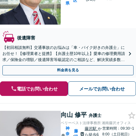
区
県
後遺障害
【初回相談無料】交通事故のお悩みは「車・バイク好きの弁護士」に
お任せ！【修理業者と提携】【弁護士歴10年以上】愛車の修理費用請
求／保険金の増額／後遺障害等級認定のご相談など、解決実績多数。
物損から重大事故まで幅広く対応【日本大通り駅2分】
料金表を見る
電話でお問い合わせ
メールでお問い合わせ
向山 修平
弁護士
ベリーベスト法律事務所 湘南藤沢オフィス
神
藤沢駅
か
営業時間：09:30~1
藤
奈
8:00（土日祝日）
ら徒歩6