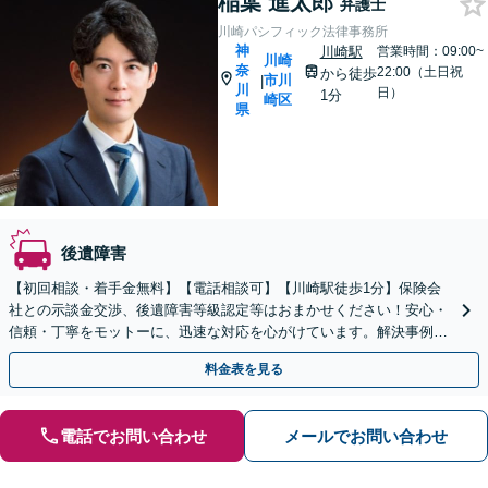
稲葉 進太郎
弁護士
川崎パシフィック法律事務所
神
川崎駅
営業時間：09:00~
川崎
奈
22:00（土日祝
から徒歩
市川
|
川
日）
1分
崎区
県
後遺障害
【初回相談・着手金無料】【電話相談可】【川崎駅徒歩1分】保険会
社との示談金交渉、後遺障害等級認定等はおまかせください！安心・
信頼・丁寧をモットーに、迅速な対応を心がけています。解決事例も
多数あり、交通事故に強い法律事務所と自負しております。
料金表を見る
電話でお問い合わせ
メールでお問い合わせ