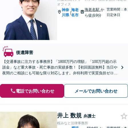
オフィス
海老名駅
か
営業時間：本
神奈
海老
|
川県
名市
日定休日
ら徒歩9分
後遺障害
【交通事故に注力する事務所】「1800万円の増額」「100万円超の示
談金」など重大事故・死亡事故の実績多数！【初回面談無料】当日や
夜間のご相談にも可能な限り対応します。弁特利用で実質負担ゼロ！
【弁護士男女4人在籍】【平日夜間・休日対応】
電話でお問い合わせ
メールでお問い合わせ
井上 数規
弁護士
桜みなと法律事務所