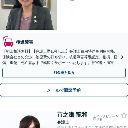
後遺障害
【初回相談無料】【弁護士歴10年以上】弁護士費用特約を利用可能。
保険会社との交渉、治療費の打ち切り、後遺障害等級認定、物損、軽
傷、重傷、死亡事故まで幅広くサポートいたします。被害者・加害者
どちらも対応可能です【日本大通駅3分・関内駅8分】
料金表を見る
メールで面談予約
市之瀬 龍和
インタビューを
見る
弁護士
弁護士法人フォースクエア法律事務所 海老名