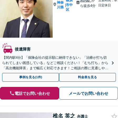
横浜
関内駅
か
営業時間：本
神奈
市中
|
日定休日
ら徒歩4分
川県
区
後遺障害
【関内駅4分】「保険会社の提示額に納得できない」「治療が打ち切
られてしまい困惑している」などご相談ください！「むち打ち」から
「高次機能障害」まで幅広く対応できます！ご相談の際に見通しや費
用などを明示します【初回面談60分無料】
事例を見る(1件)
料金表を見る
電話でお問い合わせ
メールでお問い合わせ
椎名 英之
弁護士