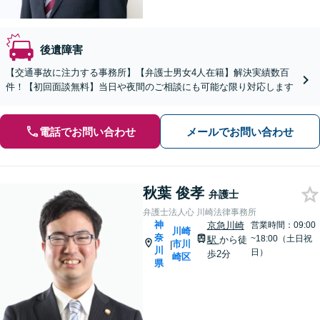
後遺障害
【交通事故に注力する事務所】【弁護士男女4人在籍】解決実績数百
件！【初回面談無料】当日や夜間のご相談にも可能な限り対応します
電話でお問い合わせ
メールでお問い合わせ
秋葉 俊孝
弁護士
弁護士法人心 川崎法律事務所
神
京急川崎
営業時間：09:00
川崎
奈
~18:00（土日祝
駅
から徒
市川
|
川
日）
歩2分
崎区
県