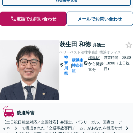
料金表を見る
電話でお問い合わせ
メールでお問い合わせ
萩生田 和徳
弁護士
ベリーベスト法律事務所 横浜オフィス
神
横浜駅
営業時間：09:30
横浜市
奈
~18:00（土日祝
から徒歩
神奈川
|
川
日）
10分
区
県
後遺障害
【土日祝日相談対応／全国対応】弁護士、パラリーガル、医療コーデ
ィネーターで構成された「交通事故専門チーム」があなたを徹底サポ