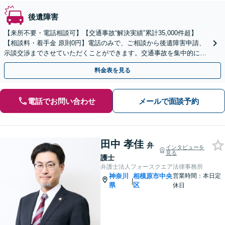
後遺障害
【来所不要・電話相談可】【交通事故“解決実績”累計35,000件超】
【相談料・着手金 原則0円】電話のみで、ご相談から後遺障害申請、
示談交渉までさせていただくことができます。交通事故を集中的に取
り扱っている弁護士が全力でサポート！
料金表を見る
電話でお問い合わせ
メールで面談予約
田中 孝佳
弁
インタビューを
見る
護士
弁護士法人フォースクエア法律事務所
神奈川
相模原市中央
営業時間：本日定
|
県
区
休日