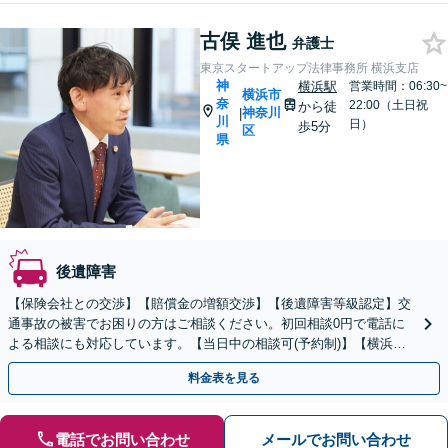
古俣 進也
弁護士
東京スタートアップ法律事務所 横浜支店
神
横浜駅
営業時間：06:30~
横浜市
奈
22:00（土日祝
から徒
神奈川
|
川
日）
歩5分
区
県
後遺障害
【保険会社との交渉】【賠償金の増額交渉】【後遺障害等級認定】交
通事故の被害でお困りの方はご相談ください。初回相談0円で電話に
よる相談にも対応しています。【当日中の相談可(予約制)】【横浜駅
徒歩6分】
料金表を見る
電話でお問い合わせ
メールでお問い合わせ