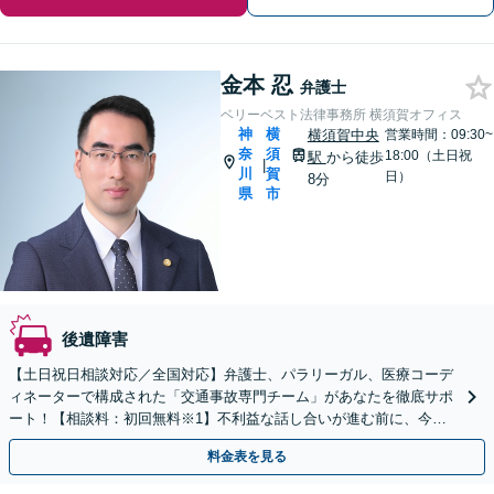
金本 忍
弁護士
ベリーベスト法律事務所 横須賀オフィス
神
横
横須賀中央
営業時間：09:30~
奈
須
18:00（土日祝
駅
から徒歩
|
川
賀
日）
8分
県
市
後遺障害
【土日祝日相談対応／全国対応】弁護士、パラリーガル、医療コーデ
ィネーターで構成された「交通事故専門チーム」があなたを徹底サポ
ート！【相談料：初回無料※1】不利益な話し合いが進む前に、今す
ぐ相談！
料金表を見る