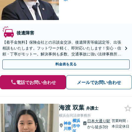
後遺障害
【着手金無料】保険会社との示談金交渉、後遺障害等級認定等、出張
相談もいたします。フットワーク軽く、即対応いたします！安心・信
頼・丁寧がモットー。解決事例も多数、交通事故に強い法律事務所と
自負しております。【電話相談可】【川崎駅徒歩1分】
料金表を見る
電話でお問い合わせ
メールでお問い合わせ
海渡 双葉
弁護士
横浜合同法律事務所
横浜
日本大通り駅
営業時間：
神奈
市中
|
本日定休日
から徒歩3分
川県
区