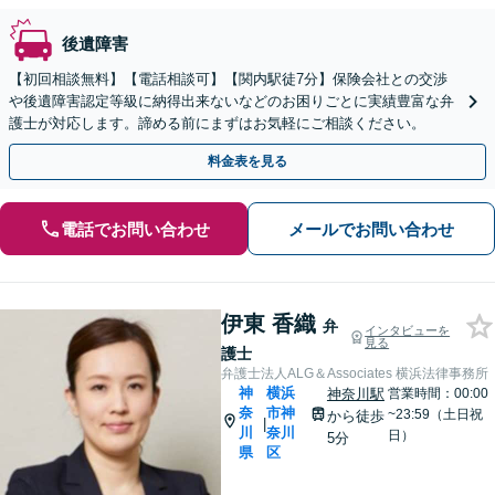
後遺障害
【初回相談無料】【電話相談可】【関内駅徒7分】保険会社との交渉
や後遺障害認定等級に納得出来ないなどのお困りごとに実績豊富な弁
護士が対応します。諦める前にまずはお気軽にご相談ください。
料金表を見る
電話でお問い合わせ
メールでお問い合わせ
伊東 香織
弁
インタビューを
見る
護士
弁護士法人ALG＆Associates 横浜法律事務所
神
横浜
神奈川駅
営業時間：00:00
奈
市神
~23:59（土日祝
から徒歩
|
川
奈川
日）
5分
県
区