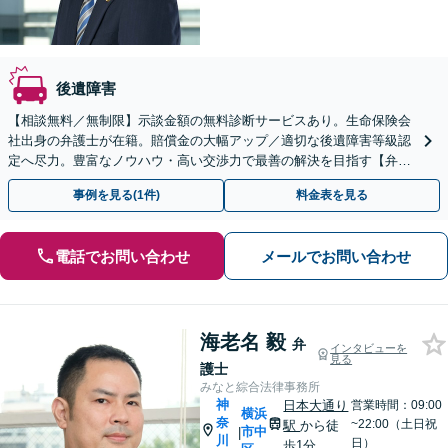
後遺障害
【相談無料／無制限】示談金額の無料診断サービスあり。生命保険会
社出身の弁護士が在籍。賠償金の大幅アップ／適切な後遺障害等級認
定へ尽力。豊富なノウハウ・高い交渉力で最善の解決を目指す【弁護
士費用特約】【電話・Zoom相談可】【横浜駅8分】
事例を見る(1件)
料金表を見る
電話でお問い合わせ
メールでお問い合わせ
海老名 毅
弁
インタビューを
見る
護士
みなと綜合法律事務所
神
日本大通り
営業時間：09:00
横浜
奈
~22:00（土日祝
駅
から徒
市中
|
川
日）
歩1分