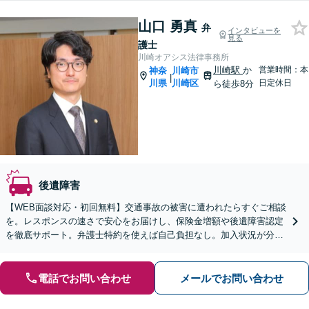
山口 勇真
弁
インタビューを
見る
護士
川崎オアシス法律事務所
川崎駅
か
営業時間：本
神奈
川崎市
|
川県
川崎区
日定休日
ら徒歩8分
後遺障害
【WEB面談対応・初回無料】交通事故の被害に遭われたらすぐご相談
を。レスポンスの速さで安心をお届けし、保険金増額や後遺障害認定
を徹底サポート。弁護士特約を使えば自己負担なし。加入状況が分か
らない方も無料で確認いたします。
電話でお問い合わせ
メールでお問い合わせ