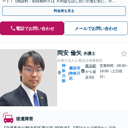
ート！【相談料：初回無料※1】不利益な話し合いが進む前に、今す
ぐ相談！
料金表を見る
電話でお問い合わせ
メールでお問い合わせ
岡安 倫矢
弁護士
弁護士法人心 横浜法律事務所
神
横浜駅
営業時間：09:00~
横浜市
奈
18:00（土日祝
から徒
神奈川
|
川
日）
歩3分
区
県
後遺障害
【交通事故の“解決実績”累計35,000件超】【電話のみで相談から示談