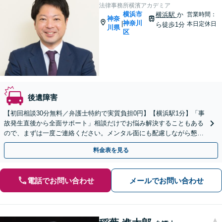
法律事務所横濱アカデミア
横浜市
横浜駅
か
営業時間：
神奈
神奈川
|
本日定休日
ら徒歩1分
川県
区
後遺障害
【初回相談30分無料／弁護士特約で実質負担0円】【横浜駅1分】「事
故発生直後から全面サポート」相談だけでお悩み解決することもある
ので、まずは一度ご連絡ください。メンタル面にも配慮しながら懇切
丁寧に対応いたします「死亡事故から軽傷事故まで」
料金表を見る
電話でお問い合わせ
メールでお問い合わせ