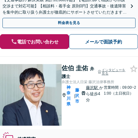
交渉まで対応可能】【相談料・着手金 原則0円】交通事故・後遺障害
を集中的に取り扱う弁護士が徹底的にサポートさせていただきます！
相談のみ大歓迎！まずはお気軽にご相談ください
料金表を見る
電話でお問い合わせ
メールで面談予約
佐伯 圭佑
弁
インタビューを
見る
護士
弁護士法人日栄 藤沢法律事務所
神
藤沢駅
か
営業時間：09:00~2
藤
奈
1:00（土日祝日）
ら徒歩4
沢
|
川
分
市
県