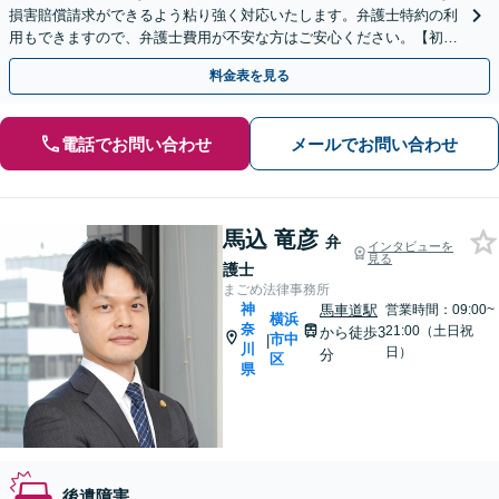
損害賠償請求ができるよう粘り強く対応いたします。弁護士特約の利
用もできますので、弁護士費用が不安な方はご安心ください。【初回
面談無料】【夜間・休日は予約で対応可】【法テラス可】
料金表を見る
電話でお問い合わせ
メールでお問い合わせ
馬込 竜彦
弁
インタビューを
見る
護士
まごめ法律事務所
神
馬車道駅
営業時間：09:00~
横浜
奈
21:00（土日祝
から徒歩3
市中
|
川
日）
分
区
県
後遺障害