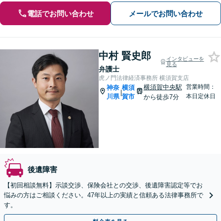
電話でお問い合わせ
メールでお問い合わせ
中村 賢史郎
インタビューを
見る
弁護士
虎ノ門法律経済事務所 横須賀支店
横須賀中央駅
営業時間：
神奈
横須
|
川県
賀市
本日定休日
から徒歩7分
後遺障害
【初回相談無料】示談交渉、保険会社との交渉、後遺障害認定等でお
悩みの方はご相談ください。47年以上の実績と信頼ある法律事務所で
す。