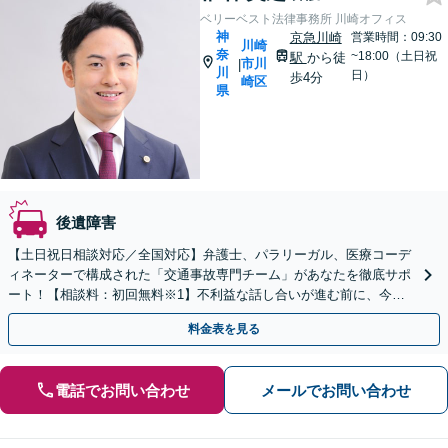
ベリーベスト法律事務所 川崎オフィス
神
京急川崎
営業時間：09:30
川崎
奈
~18:00（土日祝
駅
から徒
市川
|
川
日）
歩4分
崎区
県
後遺障害
【土日祝日相談対応／全国対応】弁護士、パラリーガル、医療コーデ
ィネーターで構成された「交通事故専門チーム」があなたを徹底サポ
ート！【相談料：初回無料※1】不利益な話し合いが進む前に、今す
ぐ相談！
料金表を見る
電話でお問い合わせ
メールでお問い合わせ