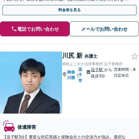
ど、幅広くサポートいたします【Web・電話での対応可能】
料金表を見る
電話でお問い合わせ
メールでお問い合わせ
川尻 新
弁護士
湘南よこすか法律事務所 逗子事務所
逗
逗子駅
から
営業時間：本
神奈
子
|
日定休日
徒歩3分
川県
市
後遺障害
【逗子駅3分】豊富な対応実績と保険会社との交渉力が強み。適切な