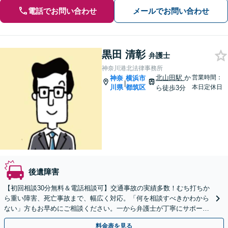
電話でお問い合わせ
メールでお問い合わせ
黒田 清彰
弁護士
神奈川港北法律事務所
北山田駅
か
営業時間：
神奈
横浜市
|
川県
都筑区
本日定休日
ら徒歩3分
後遺障害
【初回相談30分無料＆電話相談可】交通事故の実績多数！むち打ちか
ら重い障害、死亡事故まで、幅広く対応。「何を相談すべきかわから
ない」方もお早めにご相談ください。一から弁護士が丁寧にサポート
いたします【北山田駅3分】【土日祝相談可】
料金表を見る