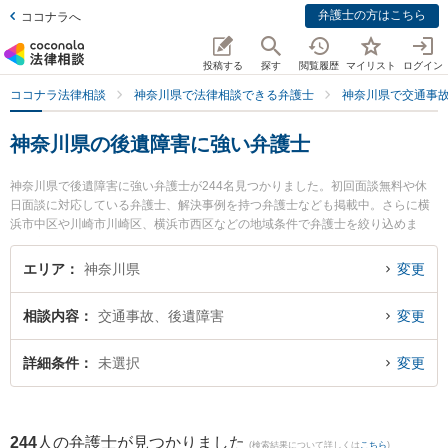
弁護士の方はこちら
ココナラへ
投稿する
探す
閲覧履歴
マイリスト
ログイン
ココナラ法律相談
神奈川県で法律相談できる弁護士
神奈川県で交通事
神奈川県の後遺障害に強い弁護士
神奈川県で後遺障害に強い弁護士が244名見つかりました。初回面談無料や休
日面談に対応している弁護士、解決事例を持つ弁護士なども掲載中。さらに横
浜市中区や川崎市川崎区、横浜市西区などの地域条件で弁護士を絞り込めま
す。交通事故に関係する自動車事故やバイク事故、自転車事故等の細かな分野
での絞り込み検索もでき便利です。特に川崎パシフィック法律事務所の増井 史
エリア
神奈川県
変更
彰弁護士や神奈川港北法律事務所の黒田 清彰弁護士、横浜綜合法律事務所の細
淵 拓弁護士のプロフィール情報や弁護士費用、強みなどが注目されています。
相談内容
交通事故、後遺障害
変更
『神奈川県で土日や夜間に発生した後遺障害のトラブルを今すぐに弁護士に相
談したい』『後遺障害のトラブル解決の実績豊富な近くの弁護士を検索した
い』『初回相談無料で後遺障害を法律相談できる神奈川県内の弁護士に相談予
詳細条件
未選択
変更
約したい』などでお困りの相談者さんにおすすめです。
244
人の弁護士が見つかりました
(検索結果について詳しくは
こちら
)