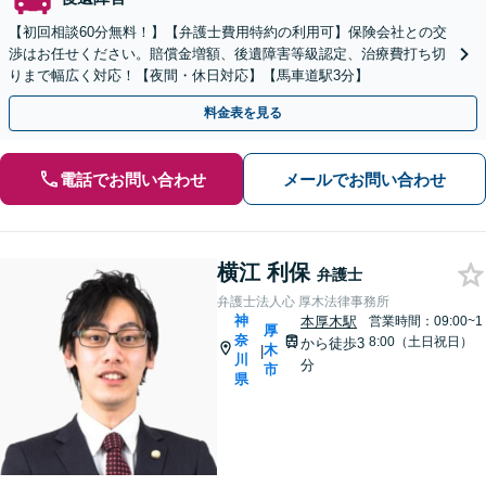
【初回相談60分無料！】【弁護士費用特約の利用可】保険会社との交
渉はお任せください。賠償金増額、後遺障害等級認定、治療費打ち切
りまで幅広く対応！【夜間・休日対応】【馬車道駅3分】
料金表を見る
電話でお問い合わせ
メールでお問い合わせ
横江 利保
弁護士
弁護士法人心 厚木法律事務所
神
本厚木駅
営業時間：09:00~1
厚
奈
8:00（土日祝日）
から徒歩3
木
|
川
分
市
県