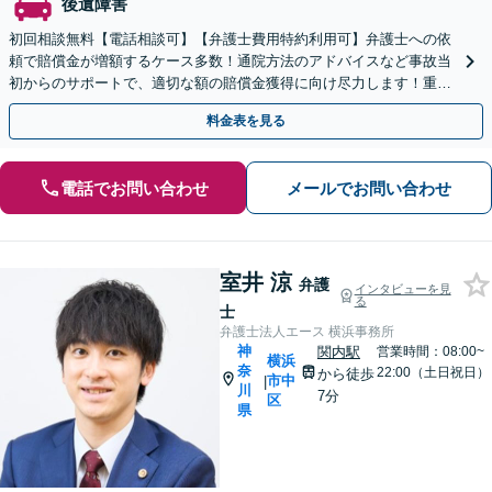
後遺障害
初回相談無料【電話相談可】【弁護士費用特約利用可】弁護士への依
頼で賠償金が増額するケース多数！通院方法のアドバイスなど事故当
初からのサポートで、適切な額の賠償金獲得に向け尽力します！重大
事故・死亡事故の対応実績豊富【休日面談対応】
料金表を見る
電話でお問い合わせ
メールでお問い合わせ
室井 涼
弁護
インタビューを見
る
士
弁護士法人エース 横浜事務所
神
関内駅
営業時間：08:00~
横浜
奈
22:00（土日祝日）
から徒歩
市中
|
川
7分
区
県