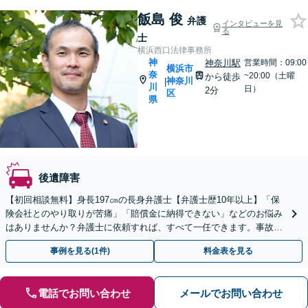
飯島 俊
弁護
インタビューを見
る
士
横浜西口法律事務所
神
神奈川駅
営業時間：09:00
横浜市
奈
~20:00（土曜
から徒歩
神奈川
|
川
日）
2分
区
県
後遺障害
【初回相談無料】身長197㎝の長身弁護士【弁護士歴10年以上】「保
険会社とのやり取りが苦痛」「賠償金に納得できない」などのお悩み
はありませんか？弁護士に依頼すれば、すべて一任できます。事故直
後からの相談も可能【夜間・休日面談】【横浜駅7分】
事例を見る(1件)
料金表を見る
電話でお問い合わせ
メールでお問い合わせ