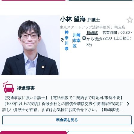
小林 望海
弁護士
東京スタートアップ法律事務所 川崎支店
神
川崎駅
営業時間：06:30~
川崎
奈
22:00（土日祝日）
から徒歩
市幸
|
川
3分
区
県
後遺障害
【交通事故に強い弁護士】【電話相談でご契約まで対応可/来所不要】
【1000件以上の実績】保険会社との賠償金増額交渉や後遺障害認定に
詳しい弁護士が在籍。まずはお気軽にお問合せ下さい。【川崎駅徒歩
3分】
料金表を見る