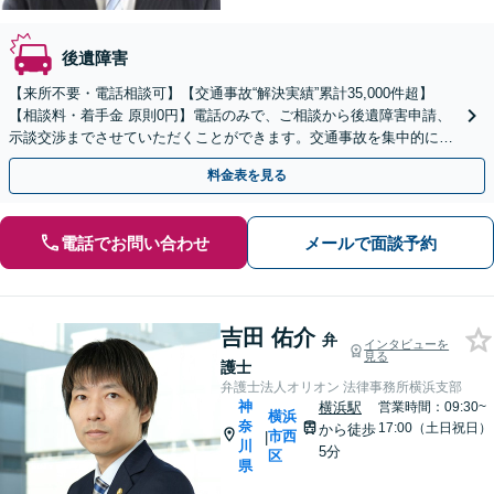
後遺障害
【来所不要・電話相談可】【交通事故“解決実績”累計35,000件超】
【相談料・着手金 原則0円】電話のみで、ご相談から後遺障害申請、
示談交渉までさせていただくことができます。交通事故を集中的に取
り扱っている弁護士が全力でサポート！
料金表を見る
電話でお問い合わせ
メールで面談予約
吉田 佑介
弁
インタビューを
見る
護士
弁護士法人オリオン 法律事務所横浜支部
神
横浜駅
営業時間：09:30~
横浜
奈
17:00（土日祝日）
から徒歩
市西
|
川
5分
区
県