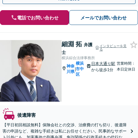
電話でお問い合わせ
メールでお問い合わせ
細淵 拓
弁護
インタビューを見
る
士
横浜綜合法律事務所
横浜
日本大通り駅
営業時間：
神奈
市中
|
本日定休日
から徒歩1分
川県
区
後遺障害
【平日初回相談無料】保険会社との交渉、治療費の打ち切り、後遺障
害の申請など、複雑な手続きは私にお任せください。民事的なサポー
ト以外にも、加害事故の刑事弁護、免許関係の行政手続きの代行な