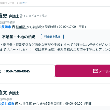
結果について詳しくは
こちら
)
裕史
弁護士
インタビューを見る
端法律事務所
県
長崎市
桜町駅
から徒歩5分
営業時間：09:00~17:00（平日）
|
不動産・土地の相続
料金表を見る
・寄与分・特別受益など面倒な交渉や手続もすべて弁護士にお任せください
までサポートします！【初回無料面談】依頼者様のご希望を丁寧にヒアリン
せ
メール
将太
弁護士
法律事務所
県
佐世保市
佐世保駅
から徒歩7分
営業時間：09:00~20:00（平日）
|