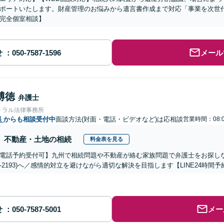
ポートいたします。財産管理のお悩みから遺言書作成まで対応「事業を次世
完全個室相談】
せ
メール
博徳
弁護士
トラル法律事務所
県
からも相談受付中
面談方法(対面・電話・ビデオなど)は応相談
営業時間：08:0
不動産・土地の相続
料金表を見る
電話予約受付可】九州で相続問題や不動産が絡む家族問題で弁護士をお探しなら熊
288-2193)へ／感情的対立を避けながら適切な解決を目指します【LINE24
せ
メー