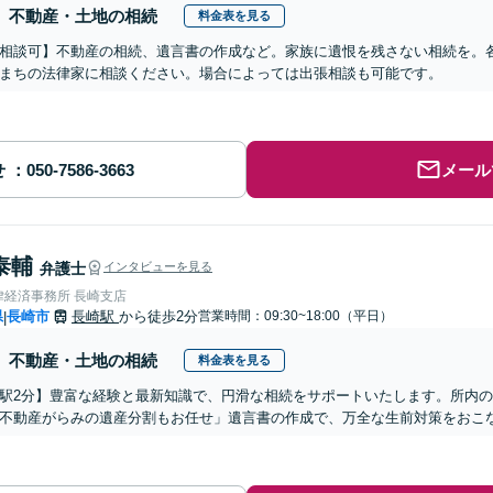
不動産・土地の相続
料金表を見る
相談可】不動産の相続、遺言書の作成など。家族に遺恨を残さない相続を。
まちの法律家に相談ください。場合によっては出張相談も可能です。
せ
メール
泰輔
弁護士
インタビューを見る
律経済事務所 長崎支店
県
長崎市
長崎駅
から徒歩2分
営業時間：09:30~18:00（平日）
|
不動産・土地の相続
料金表を見る
駅2分】豊富な経験と最新知識で、円滑な相続をサポートいたします。所内
不動産がらみの遺産分割もお任せ」遺言書の作成で、万全な生前対策をおこ