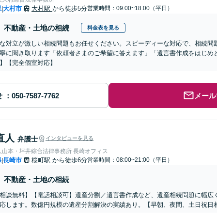
県
大村市
大村駅
から徒歩5分
営業時間：09:00~18:00（平日）
|
不動産・土地の相続
料金表を見る
な対立が激しい相続問題もお任せください。スピーディーな対応で、相続問
寧に聞き取ります「依頼者さまのご希望に答えます」「遺言書作成をはじめ
】【完全個室対応】
せ
メール
直人
弁護士
インタビューを見る
人山本・坪井綜合法律事務所 長崎オフィス
県
長崎市
桜町駅
から徒歩6分
営業時間：08:00~21:00（平日）
|
不動産・土地の相続
相談無料】【電話相談可】遺産分割／遺言書作成など、遺産相続問題に幅広
応します。数億円規模の遺産分割解決の実績あり。【早朝、夜間、土日祝日