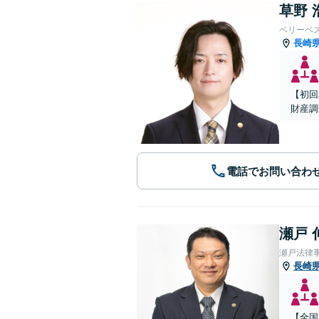
草野 
ベリーベ
長崎
【初回
財産調
電話でお問い合わ
瀬戸 
瀬戸法律
長崎
【全国