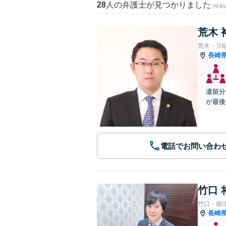
28
人の弁護士が見つかりました
(検索
荒木 
荒木・川
長崎
遺留分
が最後
電話でお問い合わ
竹口 
竹口・堀
長崎