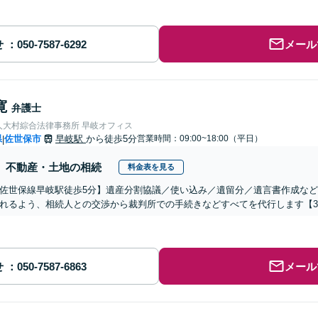
せ
メール
寛
弁護士
人大村綜合法律事務所 早岐オフィス
県
佐世保市
早岐駅
から徒歩5分
営業時間：09:00~18:00（平日）
|
不動産・土地の相続
料金表を見る
佐世保線早岐駅徒歩5分】遺産分割協議／使い込み／遺留分／遺言書作成な
れるよう、相続人との交渉から裁判所での手続きなどすべてを代行します【3
せ
メール