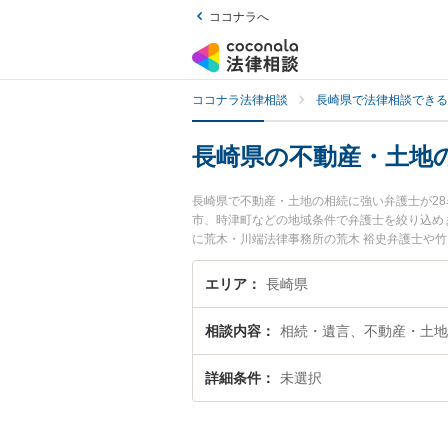
ココナラへ
ココナラ法律相談
長崎県で法律相談できる
長崎県の不動産・土地
長崎県で不動産・土地の相続に強い弁護士が2
市、時津町などの地域条件で弁護士を絞り込め
に荒木・川端法律事務所の荒木 裕史弁護士や竹
どが注目されています。『長崎県で土日や夜間
の弁護士を検索したい』『初回相談無料で不動
エリア
長崎県
相談内容
相続・遺言、不動産・土地
詳細条件
未選択