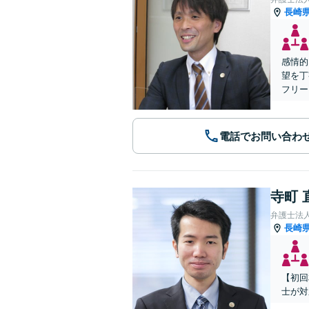
長崎
感情的
望を丁
フリー
電話でお問い合わ
寺町 
弁護士法
長崎
【初回
士が対