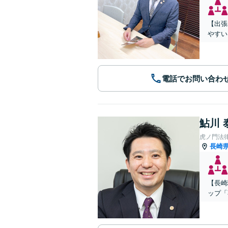
【出張
やすい
電話でお問い合わ
鮎川 
虎ノ門法
長崎
【長崎
ップ「