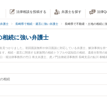
法律相談を投稿する
弁護士を探す
法律Q
弁護士
長崎県で相続・遺言に強い弁護士
長崎県で不動産・土地の相続に
の相続に強い弁護士
8名見つかりました。初回面談無料や休日面談に対応している弁護士、解決事例を持
ます。相続・遺言に関係する家族間の相続トラブルや認知症の相続、遺産分割等の
口・堀法律事務所の竹口 将太弁護士、虎ノ門法律経済事務所 長崎支店の鮎川 泰
に発生した不動産・土地の相続のトラブルを今すぐに弁護士に相談したい』『不動
産・土地の相続を法律相談できる長崎県内の弁護士に相談予約したい』などでお困
の相続