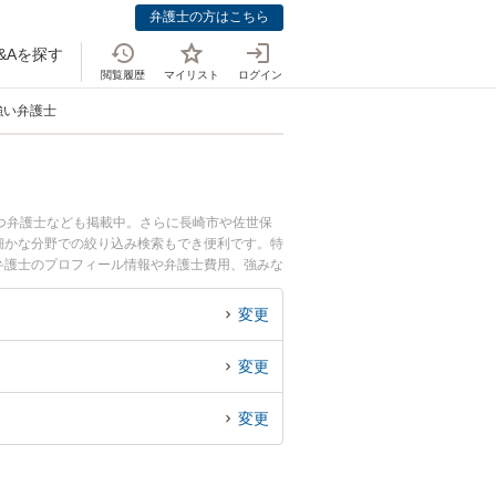
弁護士の方はこちら
&Aを探す
閲覧履歴
マイリスト
ログイン
強い弁護士
つ弁護士なども掲載中。さらに長崎市や佐世保
細かな分野での絞り込み検索もでき便利です。特
輔弁護士のプロフィール情報や弁護士費用、強みな
産・土地の相続のトラブル解決の実績豊富な近く
りの相談者さんにおすすめです。
変更
変更
変更