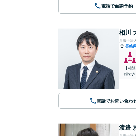
電話で面談予約
相川 
弁護士法
長崎
【相談
頼でき
電話でお問い合わ
渡邉 
弁護士法