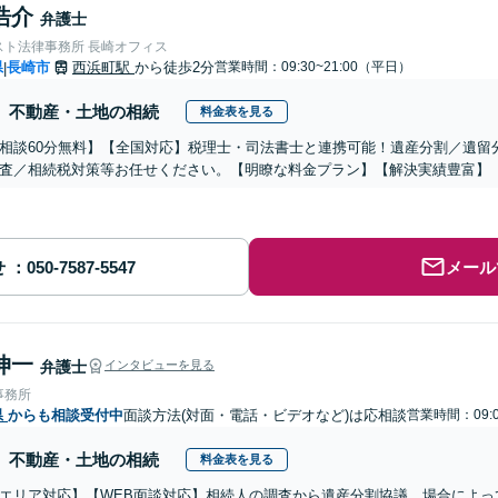
浩介
弁護士
スト法律事務所 長崎オフィス
県
長崎市
西浜町駅
から徒歩2分
営業時間：09:30~21:00（平日）
|
不動産・土地の相続
料金表を見る
相談60分無料】【全国対応】税理士・司法書士と連携可能！遺産分割／遺留
査／相続税対策等お任せください。【明瞭な料金プラン】【解決実績豊富】
せ
メール
伸一
弁護士
インタビューを見る
事務所
県
からも相談受付中
面談方法(対面・電話・ビデオなど)は応相談
営業時間：09:0
不動産・土地の相続
料金表を見る
エリア対応】【WEB面談対応】相続人の調査から遺産分割協議、場合によっ