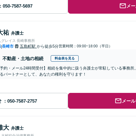
メー
大祐
弁護士
人グレイス 長崎事務所
県
長崎市
五島町駅
から徒歩5分
営業時間：09:00~18:00（平日）
|
不動産・土地の相続
料金表を見る
予約・メール24時間受付】相続を集中的に扱う弁護士が常駐している事務所
るパートナーとして、あなたの権利を守ります！
せ
メール
雅大
弁護士
人大村綜合法律事務所