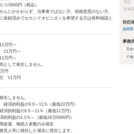
平日
たり5500円（税込）
定休
かんにかかわらず、当事者ではない方、依頼意思のない方、
に依頼済みでセカンドオピニオンを希望する方は有料相談と
対応
福岡県
事務
11万円～
完全
 11万円～
子連
11万円～
則として発生しません。
1万円
立 11万円
発生しません。
経済的利益の5.5～11％（最低22万円）
済的利益の5.5～11％（最低11万円）
的利益の1.1％～（最低26万5000円）
限徒過、相続人多数のみ発生
後見人等に就任した場合に発生します。