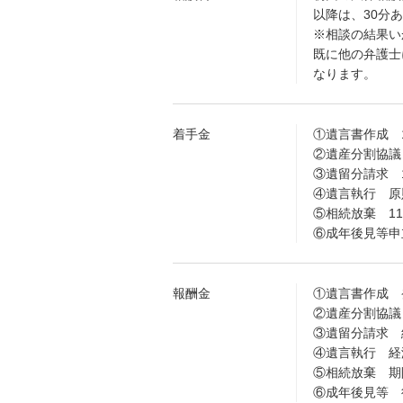
以降は、30分あ
※相談の結果い
既に他の弁護士
なります。
着手金
①遺言書作成 
②遺産分割協議
③遺留分請求 
④遺言執行 原
⑤相続放棄 1
⑥成年後見等申
報酬金
①遺言書作成 
②遺産分割協議 
③遺留分請求 経
④遺言執行 経済
⑤相続放棄 期
⑥成年後見等 