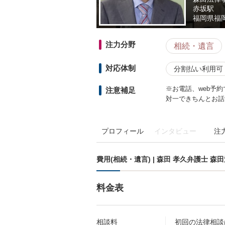
赤坂駅
福岡県
福
注力分野
相続・遺言
対応体制
分割払い利用可
※お電話、web予
注意補足
対一できちんとお話
プロフィール
インタビュー
注
費用(相続・遺言) | 森田 孝久弁護士 森
料金表
相談料
初回の法律相談