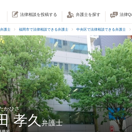
法律相談を投稿する
弁護士を探す
法律Q
弁護士
福岡市で法律相談できる弁護士
中央区で法律相談できる弁護士
 たかひさ
田 孝久
弁護士
事務所