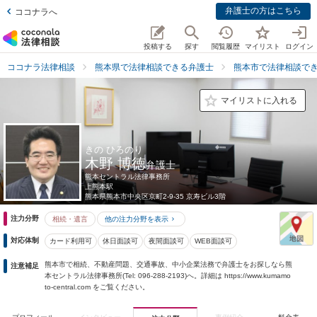
弁護士の方はこちら
ココナラへ
投稿する
探す
閲覧履歴
マイリスト
ログイン
ココナラ法律相談
熊本県で法律相談できる弁護士
熊本市で法律相談で
マイリストに入れる
きの ひろのり
木野 博徳
弁護士
熊本セントラル法律事務所
上熊本駅
熊本県
熊本市中央区京町2-9-35 京寿ビル3階
注力分野
相続・遺言
他の注力分野を表示
対応体制
カード利用可
休日面談可
夜間面談可
WEB面談可
熊本市で相続、不動産問題、交通事故、中小企業法務で弁護士をお探しなら熊
注意補足
本セントラル法律事務所(Tel: 096-288-2193)へ。詳細は https://www.kumamo
to-central.com をご覧ください。