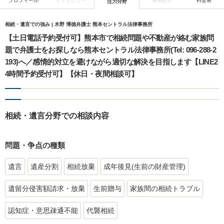
プロフィール
インタビュー
事例紹介
料金表
注力分野
相続・遺言での強み | 木野 博徳弁護士 熊本セントラル法律事務所
【土日電話予約受付可】熊本市で相続問題や不動産が絡む家族問
題で弁護士をお探しなら熊本セントラル法律事務所(Tel: 096-288-2
193)へ／感情的対立を避けながら適切な解決を目指します【LINE2
4時間予約受付可】【休日・夜間相談可】
相続・遺言分野での相談内容
問題・争点の種類
遺言
遺産分割
相続放棄
成年後見(生前の財産管理)
遺留分侵害額請求・放棄
生前贈与
家族間の相続トラブル
認知症・意思疎通不能
代襲相続