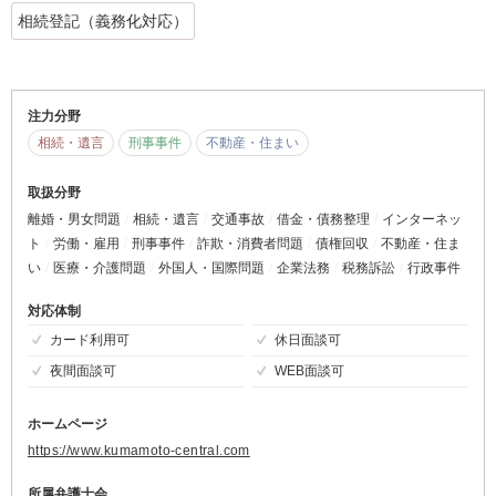
相続登記（義務化対応）
注力分野
相続・遺言
刑事事件
不動産・住まい
取扱分野
離婚・男女問題
相続・遺言
交通事故
借金・債務整理
インターネッ
ト
労働・雇用
刑事事件
詐欺・消費者問題
債権回収
不動産・住ま
い
医療・介護問題
外国人・国際問題
企業法務
税務訴訟
行政事件
対応体制
カード利用可
休日面談可
夜間面談可
WEB面談可
ホームページ
https://www.kumamoto-central.com
所属弁護士会