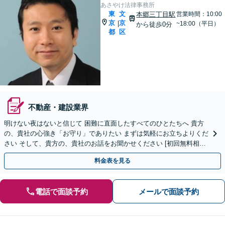
あさやけ法律事務所
東
文
本郷三丁目駅
営業時間：10:00
京
京
|
~18:00（平日）
から徒歩0分
都
区
不動産・建設業界
明けない夜はないと信じて 困難に直面したすべてのひとたちへ 貴方
の、貴社の心強き「お守り」でありたい まずは気軽にお立ちよりくだ
さい そして、貴方の、貴社のお話をお聞かせください [初回無料相談
あり] [夜間土日対応可（要予約）]
料金表を見る
電話で面談予約
メールで面談予約