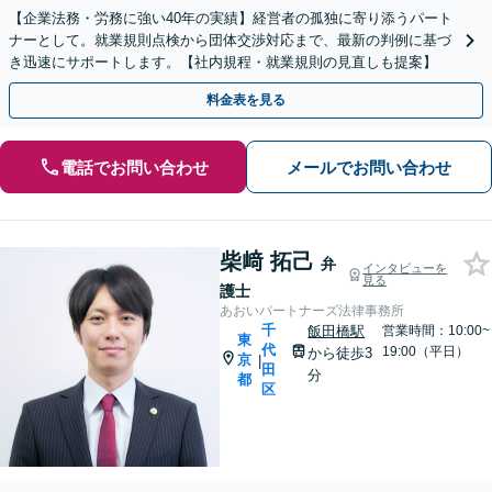
【企業法務・労務に強い40年の実績】経営者の孤独に寄り添うパート
ナーとして。就業規則点検から団体交渉対応まで、最新の判例に基づ
き迅速にサポートします。【社内規程・就業規則の見直しも提案】
料金表を見る
電話でお問い合わせ
メールでお問い合わせ
柴﨑 拓己
弁
インタビューを
見る
護士
あおいパートナーズ法律事務所
千
飯田橋駅
営業時間：10:00~
東
代
19:00（平日）
から徒歩3
京
|
田
分
都
区