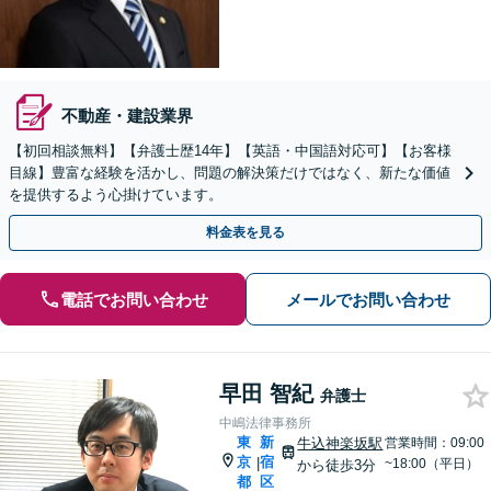
不動産・建設業界
【初回相談無料】【弁護士歴14年】【英語・中国語対応可】【お客様
目線】豊富な経験を活かし、問題の解決策だけではなく、新たな価値
を提供するよう心掛けています。
料金表を見る
電話でお問い合わせ
メールでお問い合わせ
早田 智紀
弁護士
中嶋法律事務所
東
新
牛込神楽坂駅
営業時間：09:00
京
宿
|
~18:00（平日）
から徒歩3分
都
区