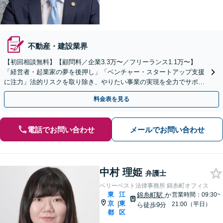
不動産・建設業界
【初回相談無料】【顧問料／企業3.3万〜／フリーランス1.1万〜】
「経営者・起業家の夢を後押し」「ベンチャー・スタートアップ支援
に注力」法的リスクを取り除き、やりたい事業の実現を全力でサポー
ト。【休日・夜間相談可】
料金表を見る
電話でお問い合わせ
メールでお問い合わせ
中村 理姫
弁護士
ベリーベスト法律事務所 錦糸町オフィス
東
江
錦糸町駅
か
営業時間：09:30~
京
東
|
21:00（平日）
ら徒歩9分
都
区