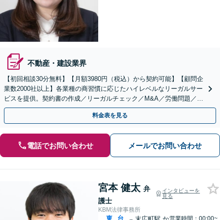
不動産・建設業界
【初回相談30分無料】【月額3980円（税込）から契約可能】【顧問企
業数2000社以上】各業種の商習慣に応じたハイレベルなリーガルサー
ビスを提供。契約書の作成／リーガルチェック／M&A／労働問題／知
的財産等、お任せください【他士業連携可能】
料金表を見る
電話でお問い合わせ
メールでお問い合わせ
宮本 健太
弁
インタビューを
見る
護士
KBM法律事務所
東
台
末広町駅
か
営業時間：00:00~