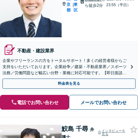
京
東
|
23:55（平日）
ら徒歩2分
都
区
不動産・建設業界
企業やフリーランスの方をトータルサポート！多くの経営者様からご
支持をいただいております。企業紛争／建築・不動産業界／スポーツ
法務／労働問題など幅広い分野・業種に対応可能です。【即日面談可
能】【休日・夜間面談可能】【WEB面談可能】
料金表を見る
電話でお問い合わせ
メールでお問い合わせ
鮫島 千尋
弁
インタビューを
見る
護士