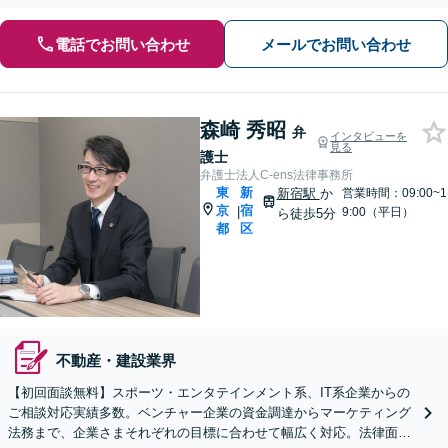
電話でお問い合わせ
メールでお問い合わせ
森崎 秀昭
弁
インタビューを
見る
護士
弁護士法人C-ens法律事務所
東
新
新宿駅
か
営業時間：09:00~1
京
宿
|
9:00（平日）
ら徒歩5分
都
区
不動産・建設業界
【初回面談無料】スポーツ・エンタテインメント系、IT系企業からの
ご相談対応実績多数。ベンチャー企業の資金調達からマーケティング
法務まで、企業さまそれぞれの目標に合わせて幅広く対応。法律面の