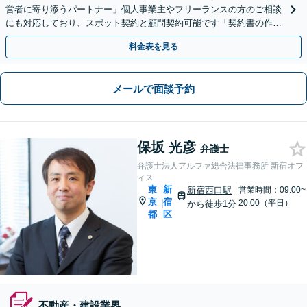
営者に寄り添うパートナー」個人事業主やフリーランスの方のご相談
にも対応しており、スポット契約と顧問契約可能です「契約書の作
成・レビュー、労務管理、訴訟対応など」
料金表を見る
メールで面談予約
保坂 光彦
弁護士
弁護士法人アルファ総合法律事務所 新宿オフ
ィス
東
新
新宿西口駅
営業時間：09:00~
京
宿
|
20:00（平日）
から徒歩1分
都
区
不動産・建設業界