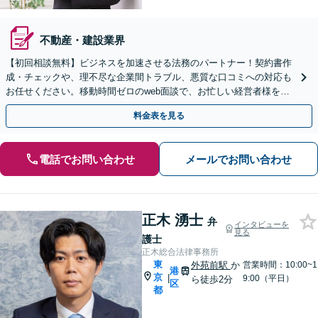
不動産・建設業界
【初回相談無料】ビジネスを加速させる法務のパートナー！契約書作
成・チェックや、理不尽な企業間トラブル、悪質な口コミへの対応も
お任せください。移動時間ゼロのweb面談で、お忙しい経営者様を強
力にサポートします。【夜間・休日相談可能】
料金表を見る
電話でお問い合わせ
メールでお問い合わせ
正木 湧士
弁
インタビューを
見る
護士
正木総合法律事務所
東
外苑前駅
か
営業時間：10:00~1
港
京
|
9:00（平日）
ら徒歩2分
区
都