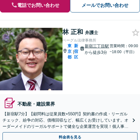
電話でお問い合わせ
メールでお問い合わせ
林 正和
弁護士
ベーグル法律事務所
東
新
新宿三丁目駅
営業時間：09:00
京
宿
|
~18:00（平日）
から徒歩3分
都
区
不動産・建設業界
【新宿駅7分】【顧問料は従業員数×550円】契約書の作成・リーガル
チェック、紛争の対応、債権回収など、幅広くお受けしています。オ
ーダーメイドのリーガルサポートで健全な企業運営を実現！個人事業
主・フリーランスの方もお気軽にご相談ください。
料金表を見る