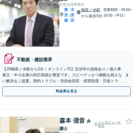
鮫島法律事務所
東
文
御茶ノ水駅
営業時間：09:00~
京
京
|
18:00（平日）
から徒歩5分
都
区
不動産・建設業界
【JR御茶ノ水駅から5分｜オンライン可】交渉学の資格あり／個人事
業主・中小企業の対応実績が豊富です。スピーディかつ禍根を残さな
い解決をご提案。契約トラブル・売掛金回収・損害賠償・労使トラブ
ル等ご相談ください。【顧問・スポットいずれも対応】
料金表を見る
森本 偲音
弁
インタビューを
見る
護士