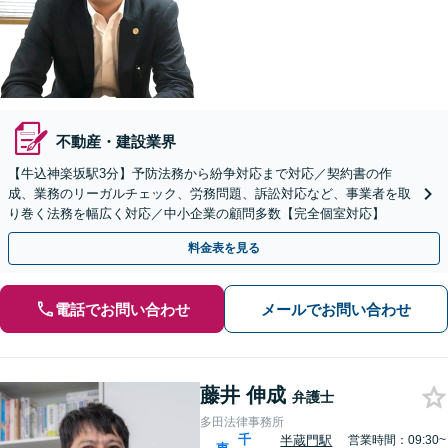
不動産・建設業界
【牛込神楽坂駅3分】予防法務から紛争対応まで対応／契約書の作
成、業務のリーガルチェック、労務問題、訴訟対応など、事業者を取
り巻く法務を幅広く対応／中小企業の顧問多数【完全個室対応】
料金表を見る
電話でお問い合わせ
メールでお問い合わせ
藤井 伸成
弁護士
多田法律事務所
千
半蔵門駅
営業時間：09:30~