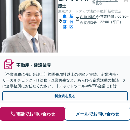
インタビューを
見る
護士
東京スタートアップ法律事務所 新宿支店
東
新
西新宿駅
か
営業時間：06:30~
京
宿
|
22:00（平日）
ら徒歩1分
都
区
不動産・建設業界
【企業法務に強い弁護士】顧問先70社以上の信頼と実績、企業法務・
リーガルチェック・IT法務・企業再生など、あらゆる企業活動の相談
は当事務所にお任せください。【チャットツールやWEB会議にも対
応】
料金表を見る
電話でお問い合わせ
メールでお問い合わせ