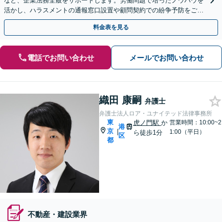
など、企業法務全般をサポートします。労働問題で培ったノウハウを
活かし、ハラスメントの通報窓口設置や顧問契約での紛争予防をご提
案いたします。単発ご依頼も歓迎。【池袋駅徒歩4分】
料金表を見る
電話でお問い合わせ
メールでお問い合わせ
織田 康嗣
弁護士
弁護士法人ロア・ユナイテッド法律事務所
東
虎ノ門駅
か
営業時間：10:00~2
港
京
|
1:00（平日）
ら徒歩1分
区
都
不動産・建設業界