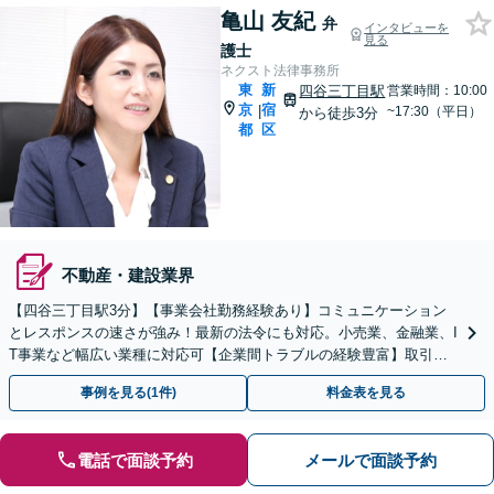
亀山 友紀
弁
インタビューを
見る
護士
ネクスト法律事務所
東
新
四谷三丁目駅
営業時間：10:00
京
宿
|
~17:30（平日）
から徒歩3分
都
区
不動産・建設業界
【四谷三丁目駅3分】【事業会社勤務経験あり】コミュニケーション
とレスポンスの速さが強み！最新の法令にも対応。小売業、金融業、I
T事業など幅広い業種に対応可【企業間トラブルの経験豊富】取引先
から提示された契約書のチェックなどもご相談を！
事例を見る(1件)
料金表を見る
電話で面談予約
メールで面談予約