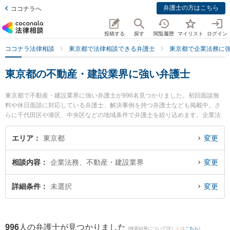
弁護士の方はこちら
ココナラへ
投稿する
探す
閲覧履歴
マイリスト
ログイン
ココナラ法律相談
東京都で法律相談できる弁護士
東京都で企業法務に
東京都の不動産・建設業界に強い弁護士
東京都で不動産・建設業界に強い弁護士が996名見つかりました。初回面談無
料や休日面談に対応している弁護士、解決事例を持つ弁護士なども掲載中。さ
らに千代田区や港区、中央区などの地域条件で弁護士を絞り込めます。企業法
務に関係する顧問弁護士契約や契約書作成・リーガルチェック、雇用契約書・
就業規則作成等の細かな分野での絞り込み検索もでき便利です。特に東京アル
エリア
東京都
変更
ファ法律事務所の安田 善紀弁護士やむさしのきずな法律事務所の舩間 大樹弁護
士、アスカル法律事務所の中西 博亮弁護士のプロフィール情報や弁護士費用、
相談内容
企業法務、不動産・建設業界
変更
強みなどが注目されています。『東京都で土日や夜間に発生した不動産・建設
業界のトラブルを今すぐに弁護士に相談したい』『不動産・建設業界のトラブ
ル解決の実績豊富な近くの弁護士を検索したい』『初回相談無料で不動産・建
詳細条件
未選択
変更
設業界を法律相談できる東京都内の弁護士に相談予約したい』などでお困りの
相談者さんにおすすめです。
996
人の弁護士が見つかりました
(検索結果について詳しくは
こちら
)