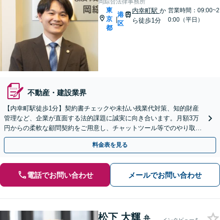
岡綜合法律事務所
東
内幸町駅
か
営業時間：09:00~2
港
京
|
0:00（平日）
ら徒歩1分
区
都
不動産・建設業界
【内幸町駅徒歩1分】契約書チェックや未払い残業代対策、知的財産
管理など、企業が直面する法的課題に誠実に向き合います。月額3万
円からの柔軟な顧問契約をご用意し、チャットツール等でのやり取り
も可能。ビジネスの安定と発展をバックアップいたします。
料金表を見る
電話でお問い合わせ
メールでお問い合わせ
松下 大輝
弁