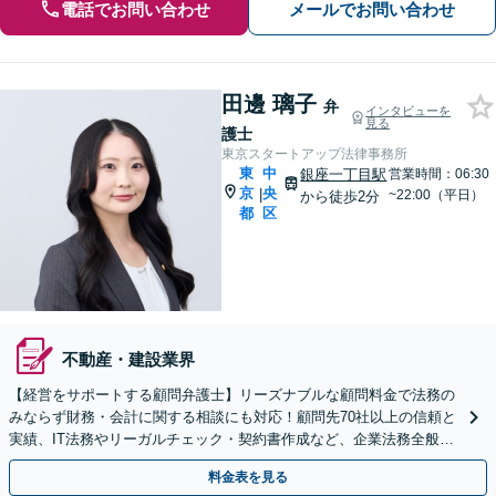
電話でお問い合わせ
メールでお問い合わせ
田邊 璃子
弁
インタビューを
見る
護士
東京スタートアップ法律事務所
東
中
銀座一丁目駅
営業時間：06:30
京
央
|
~22:00（平日）
から徒歩2分
都
区
不動産・建設業界
【経営をサポートする顧問弁護士】リーズナブルな顧問料金で法務の
みならず財務・会計に関する相談にも対応！顧問先70社以上の信頼と
実績、IT法務やリーガルチェック・契約書作成など、企業法務全般に
ついてお気軽にご相談ください。
料金表を見る