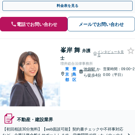
パートナーとして共に成長を目指します【新宿駅5分】
料金表を見る
電話でお問い合わせ
メールでお問い合わせ
峯岸 舞
弁護
インタビューを見
る
士
増井総合法律事務所
東
豊
池袋駅
か
営業時間：09:00~2
京
島
|
0:00（平日）
ら徒歩4分
都
区
不動産・建設業界
【初回相談30分無料】【web面談可能】契約書チェックや不祥事対応