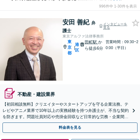
996件中 1-30件を表示
安田 善紀
弁
インタビューを
見る
護士
東京アルファ法律事務所
東
田町駅
か
営業時間：09:30~2
港
京
|
0:00（平日）
ら徒歩6分
区
都
不動産・建設業界
【初回相談無料】クリエイターやスタートアップを守る企業法務。テ
レビやアニメ業界で10年以上の実務経験を持つ弁護士が、不当な契約
を防ぎます。問題社員対応や売掛金回収など日常的な労務・企業間ト
ラブルもお任せを。全国対応のWeb面談を実施中です。
料金表を見る