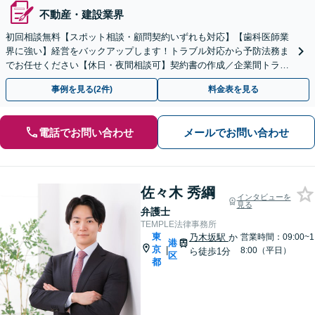
不動産・建設業界
初回相談無料【スポット相談・顧問契約いずれも対応】【歯科医師業
界に強い】経営をバックアップします！トラブル対応から予防法務ま
でお任せください【休日・夜間相談可】契約書の作成／企業間トラブ
ル／従業員間トラブル／不祥事対応
事例を見る(2件)
料金表を見る
電話でお問い合わせ
メールでお問い合わせ
佐々木 秀綱
インタビューを
見る
弁護士
TEMPLE法律事務所
東
乃木坂駅
か
営業時間：09:00~1
港
京
|
8:00（平日）
ら徒歩1分
区
都