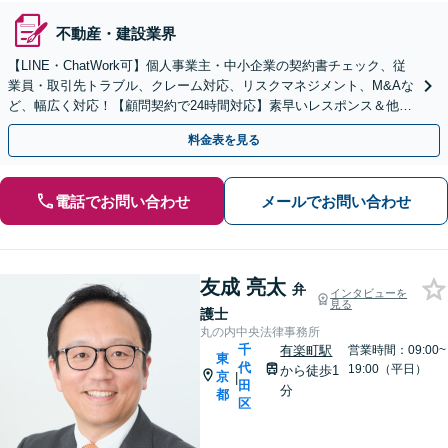
不動産・建設業界
【LINE・ChatWork可】個人事業主・中小企業の契約書チェック、従
業員・取引先トラブル、クレーム対応、リスクマネジメント、M&Aな
ど、幅広く対応！【顧問契約で24時間対応】素早いレスポンス＆他士
業連携可【英語・韓国語対応】
料金表を見る
電話でお問い合わせ
メールでお問い合わせ
友成 亮太
弁
インタビューを
見る
護士
丸の内中央法律事務所
千
有楽町駅
営業時間：09:00~
東
代
19:00（平日）
から徒歩1
京
|
田
分
都
区