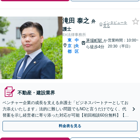
滝田 泰之
弁
インタビューを
見る
護士
En法律事務所
東
中
茅場町駅
か
営業時間：10:00~
京
央
|
20:30（平日）
ら徒歩4分
都
区
不動産・建設業界
ベンチャー企業の成長を支える弁護士「ビジネスパートナーとしてお
力添えいたします」法的に難しい問題でもNOと言うだけでなく、代
替案を示し経営者に寄り添った対応が可能【初回相談60分無料】【弁
護士直通電話相談可】【来所不要】【夜間・休日面談可】
料金表を見る