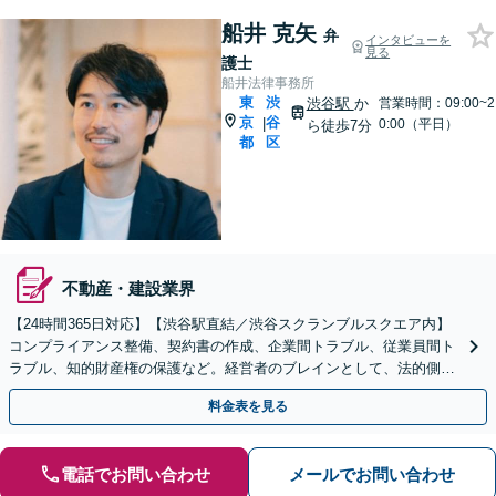
船井 克矢
弁
インタビューを
見る
護士
船井法律事務所
東
渋
渋谷駅
か
営業時間：09:00~2
京
谷
|
0:00（平日）
ら徒歩7分
都
区
不動産・建設業界
【24時間365日対応】【渋谷駅直結／渋谷スクランブルスクエア内】
コンプライアンス整備、契約書の作成、企業間トラブル、従業員間ト
ラブル、知的財産権の保護など。経営者のブレインとして、法的側面
より力強く事業をサポートします。【初回相談無料】
料金表を見る
電話でお問い合わせ
メールでお問い合わせ