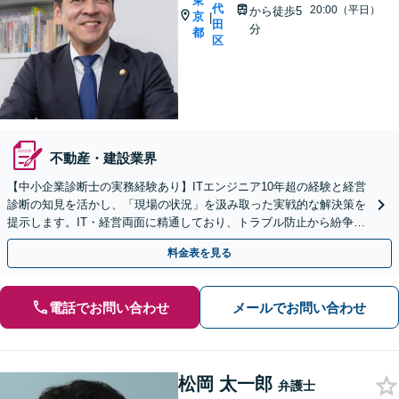
東
代
20:00（平日）
から徒歩5
京
|
田
分
都
区
不動産・建設業界
【中小企業診断士の実務経験あり】ITエンジニア10年超の経験と経営
診断の知見を活かし、「現場の状況」を汲み取った実戦的な解決策を
提示します。IT・経営両面に精通しており、トラブル防止から紛争解
決までサポート！【初回面談無料】【半蔵門駅4分】
料金表を見る
電話でお問い合わせ
メールでお問い合わせ
松岡 太一郎
弁護士