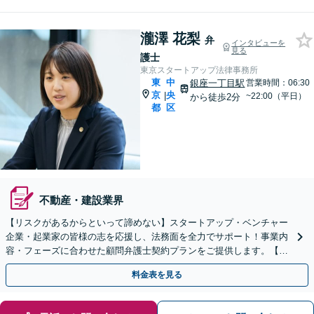
瀧澤 花梨
弁
インタビューを
見る
護士
東京スタートアップ法律事務所
東
中
銀座一丁目駅
営業時間：06:30
京
央
|
~22:00（平日）
から徒歩2分
都
区
不動産・建設業界
【リスクがあるからといって諦めない】スタートアップ・ベンチャー
企業・起業家の皆様の志を応援し、法務面を全力でサポート！事業内
容・フェーズに合わせた顧問弁護士契約プランをご提供します。【顧
問契約／企業法務】
料金表を見る