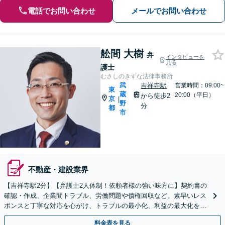
電話でお問い合わせ
メールでお問い合わせ
舩間 大樹
弁
インタビューを
見る
護士
むさしのきずな法律事務所
武
吉祥寺駅
営業時間：09:00~
東
蔵
20:00（平日）
から徒歩2
京
|
野
分
都
市
不動産・建設業界
【吉祥寺駅2分】【弁護士2人体制！依頼者様の強い味方に】契約書の
確認・作成、企業間トラブル、労働問題や債権回収など。素早いレス
ポンスと丁寧な対応を心がけ、トラブルの最小化、利益の最大化を目
指します
料金表を見る