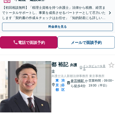
【初回相談無料】「税理士資格を持つ弁護士」法律から税務、経営ま
でトータルサポートし、事業を成長させるパートナーとして尽力いた
します「契約書の作成＆チェックはお任せ」「知的財産にも詳しい」
【顧問契約は4つのプラン】【完全個室】【新宿西口1分】
料金表を見る
電話で面談予約
メールで面談予約
都 裕記
弁護
インタビューを見
る
士
弁護士法人新都法律事務所 東京事務所
東
渋
参宮橋駅
か
営業時間：09:00~
京
谷
|
19:00（平日）
ら徒歩4分
都
区