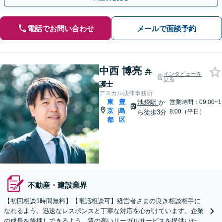
電話でお問い合わせ
メールで面談予約
中西 博亮
弁
インタビューを
見る
護士
アスカル法律事務所
東
豊
池袋駅
か
営業時間：09:00~1
京
島
|
8:00（平日）
ら徒歩3分
都
区
不動産・建設業界
【初回相談1時間無料】【電話相談可】経営者さまの良き相談相手に
なれるよう、迅速なレスポンスと丁寧な対応を心がけています。企業
の成長を後押しできるよう、質の高いリーガルサービスを提供いたし