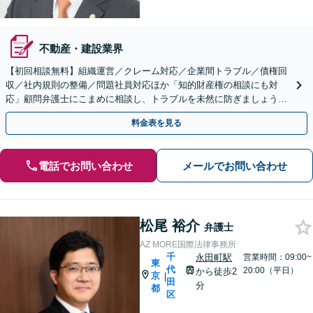
不動産・建設業界
【初回相談無料】組織運営／クレーム対応／企業間トラブル／債権回
収／社内規則の整備／問題社員対応ほか「知的財産権の相談にも対
応」顧問弁護士にこまめに相談し、トラブルを未然に防ぎましょう
【休日・夜間相談可】【有楽町駅1分】
料金表を見る
電話でお問い合わせ
メールでお問い合わせ
松尾 裕介
弁護士
AZ MORE国際法律事務所
千
永田町駅
営業時間：09:00~
東
代
20:00（平日）
から徒歩2
京
|
田
分
都
区