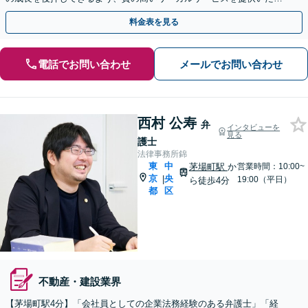
ますので、ぜひご相談ください。【休日・夜間面談可】
料金表を見る
電話でお問い合わせ
メールでお問い合わせ
西村 公寿
弁
インタビューを
見る
護士
法律事務所錦
東
中
茅場町駅
か
営業時間：10:00~
京
央
|
19:00（平日）
ら徒歩4分
都
区
不動産・建設業界
【茅場町駅4分】「会社員としての企業法務経験のある弁護士」「経