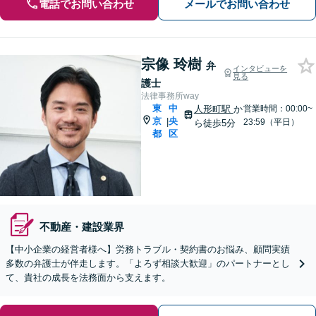
電話でお問い合わせ
メールでお問い合わせ
宗像 玲樹
弁
インタビューを
見る
護士
法律事務所way
東
中
人形町駅
か
営業時間：00:00~
京
央
|
23:59（平日）
ら徒歩5分
都
区
不動産・建設業界
【中小企業の経営者様へ】労務トラブル・契約書のお悩み、顧問実績
多数の弁護士が伴走します。「よろず相談大歓迎」のパートナーとし
て、貴社の成長を法務面から支えます。