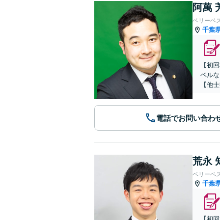
阿萬 
ベリーベ
千葉
【初回
ベルな
【他士
電話でお問い合わ
荒永 
ベリーベ
千葉
【初回