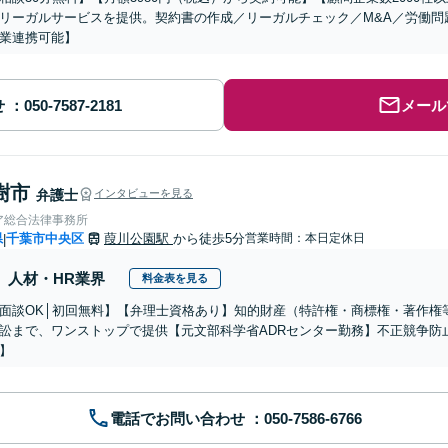
リーガルサービスを提供。契約書の作成／リーガルチェック／M&A／労働問
業連携可能】
せ
メール
樹市
弁護士
インタビューを見る
ア総合法律事務所
県
千葉市中央区
葭川公園駅
から徒歩5分
営業時間：本日定休日
|
人材・HR業界
料金表を見る
面談OK│初回無料】【弁理士資格あり】知的財産（特許権・商標権・著作権
訟まで、ワンストップで提供【元文部科学省ADRセンター勤務】不正競争防
】
電話でお問い合わせ