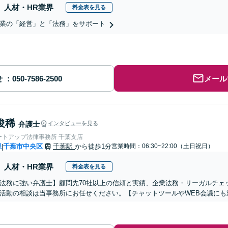
人材・HR業界
料金表を見る
業の「経営」と「法務」をサポート
せ
メール
俊稀
弁護士
インタビューを見る
ートアップ法律事務所 千葉支店
県
千葉市中央区
千葉駅
から徒歩1分
営業時間：06:30~22:00（土日祝日）
|
人材・HR業界
料金表を見る
法務に強い弁護士】顧問先70社以上の信頼と実績、企業法務・リーガルチェ
活動の相談は当事務所にお任せください。【チャットツールやWEB会議にも