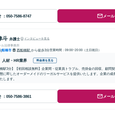
せ
メール
隼斗
弁護士
インタビューを見る
ール法律事務所
県
船橋市
西船橋駅
から徒歩3分
営業時間：09:00~20:00（土日祝日）
|
人材・HR業界
料金表を見る
橋駅3分】【初回相談無料】企業間・従業員トラブル、売掛金の回収、顧問
態に即したオーダーメイドのリーガルサービスを提供いたします。企業の成
たします。
せ
メール