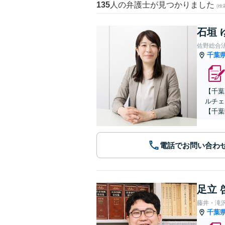
135
人の弁護士が見つかりました
(
石垣 
佐野総合
千葉
【千葉
ルチェ
【千葉
電話でお問い合わ
足立 
藤井・滝
千葉