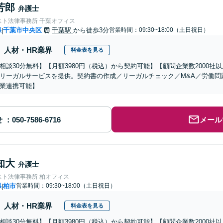
芳郎
弁護士
スト法律事務所 千葉オフィス
県
千葉市中央区
千葉駅
から徒歩3分
営業時間：09:30~18:00（土日祝日）
|
人材・HR業界
料金表を見る
相談30分無料】【月額3980円（税込）から契約可能】【顧問企業数2000
リーガルサービスを提供。契約書の作成／リーガルチェック／M&A／労働問
業連携可能】
せ
メール
知大
弁護士
スト法律事務所 柏オフィス
県
柏市
営業時間：09:30~18:00（土日祝日）
|
人材・HR業界
料金表を見る
相談30分無料】【月額3980円（税込）から契約可能】【顧問企業数2000