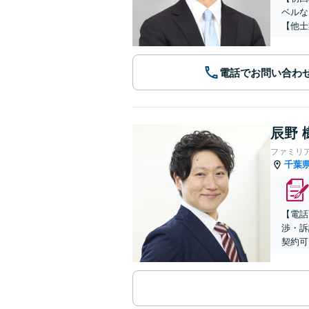
ベルな
【他士
電話でお問い合わ
辰野 
ファミリ
千葉
【電話
渉・訴
契約可