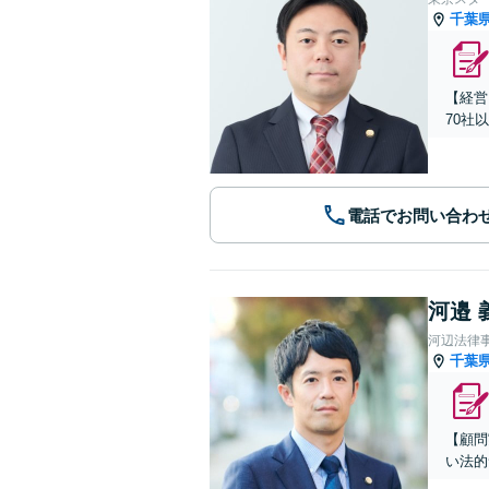
千葉
【経営
70社
電話でお問い合わ
河邉 
河辺法律
千葉
【顧問
い法的