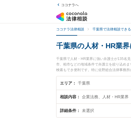
ココナラへ
ココナラ法律相談
千葉県で法律相談できる
千葉県の人材・HR業
千葉県で人材・HR業界に強い弁護士が135
市、柏市などの地域条件で弁護士を絞り込めま
検索もでき便利です。特に佐野総合法律事務所の
プロフィール情報や弁護士費用、強みなどが注
ラブル解決の実績豊富な近くの弁護士を検索し
エリア
千葉県
めです。
相談内容
企業法務、人材・HR業界
詳細条件
未選択