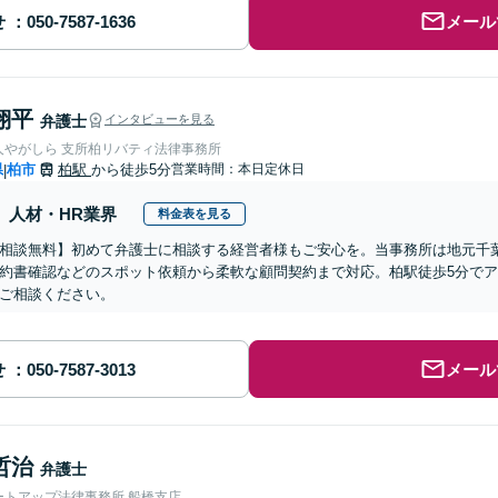
せ
メール
翔平
弁護士
インタビューを見る
人やがしら 支所柏リバティ法律事務所
県
柏市
柏駅
から徒歩5分
営業時間：本日定休日
|
人材・HR業界
料金表を見る
相談無料】初めて弁護士に相談する経営者様もご安心を。当事務所は地元千
約書確認などのスポット依頼から柔軟な顧問契約まで対応。柏駅徒歩5分で
ご相談ください。
せ
メール
哲治
弁護士
ートアップ法律事務所 船橋支店