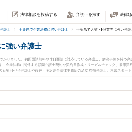
法律相談を投稿する
弁護士を探す
法律Q
弁護士
千葉県で企業法務に強い弁護士
千葉県で人材・HR業界に強い弁護
界に強い弁護士
名見つかりました。初回面談無料や休日面談に対応している弁護士、解決事例を持つ
す。企業法務に関係する顧問弁護士契約や契約書作成・リーガルチェック、雇用契
石垣 ゆり子弁護士や藤井・滝沢綜合法律事務所の足立 啓輔弁護士、東京スタート
目されています。『千葉県で土日や夜間に発生した人材・HR業界のトラブルを今す
たい』『初回相談無料で人材・HR業界を法律相談できる千葉県内の弁護士に相談予