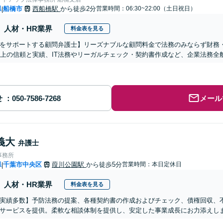
県
船橋市
西船橋駅
から徒歩2分
営業時間：06:30~22:00（土日祝日）
|
人材・HR業界
料金表を見る
をサポートする顧問弁護士】リーズナブルな顧問料金で法務のみならず財務
以上の信頼と実績、IT法務やリーガルチェック・契約書作成など、企業法務
せ
メール
義大
弁護士
事務所
県
千葉市中央区
葭川公園駅
から徒歩5分
営業時間：本日定休日
|
人材・HR業界
料金表を見る
実績多数】予防法務の提案、各種契約書の作成およびチェック、債権回収、
サービスを提供。柔軟な相談体制を提供し、安定した事業成長にお力添えし