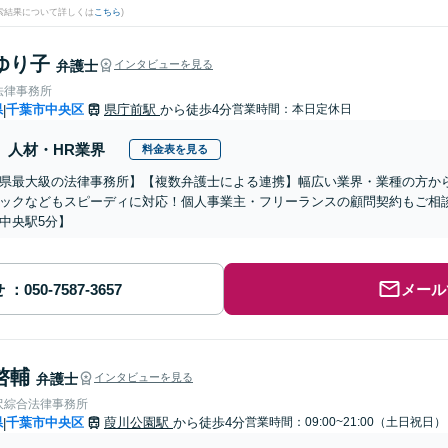
検索結果について詳しくは
こちら
)
ゆり子
弁護士
インタビューを見る
法律事務所
県
千葉市中央区
県庁前駅
から徒歩4分
営業時間：本日定休日
|
人材・HR業界
料金表を見る
県最大級の法律事務所】【複数弁護士による連携】幅広い業界・業種の方か
ックなどもスピーディに対応！個人事業主・フリーランスの顧問契約もご相談
中央駅5分】
せ
メール
啓輔
弁護士
インタビューを見る
沢綜合法律事務所
県
千葉市中央区
葭川公園駅
から徒歩4分
営業時間：09:00~21:00（土日祝日）
|