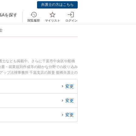
弁護士の方はこちら
&Aを探す
閲覧履歴
マイリスト
ログイン
士
弁護士なども掲載中。さらに千葉市中央区や船橋
約書・就業規則作成等の細かな分野での絞り込み
アップ法律事務所 千葉支店の新妻 俊稀弁護士の
ぐに弁護士に相談したい』『人材・HR業界のト
約したい』などでお困りの相談者さんにおすす
変更
変更
変更