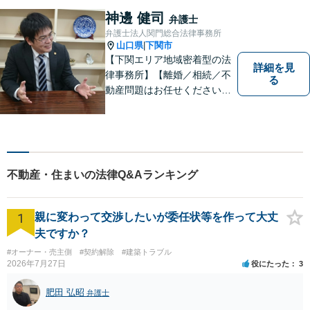
応。【地域に根差した弁護
神邊 健司
弁護士
士】何かお困りごとがござい
弁護士法人関門総合法律事務所
ましたらお一人で考え込ま
山口県
下関市
|
ず、ご相談下さい。
【下関エリア地域密着型の法
詳細を見
律事務所】【離婚／相続／不
る
動産問題はお任せください】
法テラス可！小さな問題であ
っても、不安は抱え込まずご
相談ください。お一人おひと
りの声を大切にし、適切な解
決方法をご提案いたします。
不動産・住まいの法律Q&Aランキング
1
親に変わって交渉したいが委任状等を作って大丈
夫ですか？
#オーナー・売主側
#契約解除
#建築トラブル
2026年7月27日
役にたった
3
肥田 弘昭
弁護士