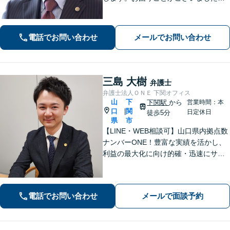
お一人で考え込まず、是非一度ご相談
下さい。
電話でお問い合わせ
メールでお問い合わせ
三島 大樹
弁護士
弁護士法人ＯＮＥ 下関オフィス
山
下
下関駅
から
営業時間：本
口
関
|
日定休日
徒歩5分
県
市
【LINE・WEB相談可】山口県内拠点数
ナンバーONE！豊富な実績を活かし、
利益の最大化に向け的確・迅速にサポ
ート。法的助言だけでなく、解決後の
未来を見据えたプランをご提案。離婚
問題／交通事故等、あなたの味方とし
電話でお問い合わせ
メールで面談予約
て尽力します【完全個室】【下関駅5
分】