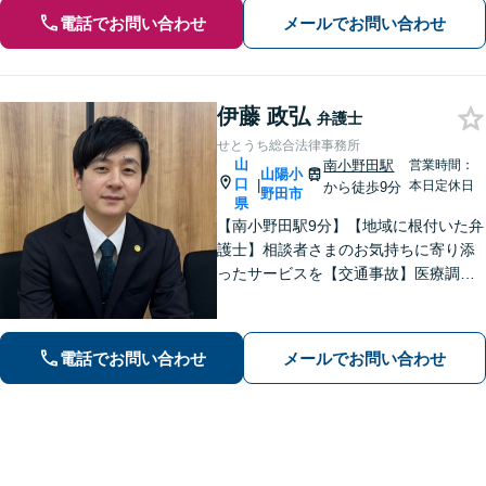
電話でお問い合わせ
メールでお問い合わせ
伊藤 政弘
弁護士
せとうち総合法律事務所
山
南小野田駅
営業時間：
山陽小
口
|
本日定休日
から徒歩9分
野田市
県
【南小野田駅9分】【地域に根付いた弁
護士】相談者さまのお気持ちに寄り添
ったサービスを【交通事故】医療調査
を徹底的に行い、然るべき補償を受け
られるようサポートします【相続】事
実調査と判例をリサーチし、不公平感
電話でお問い合わせ
メールでお問い合わせ
のない相続を実現【WEB面談】