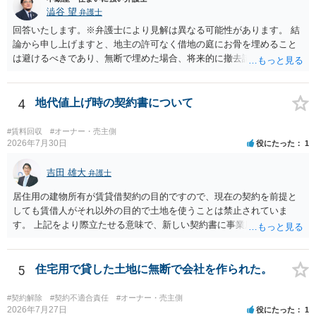
澁谷 望
弁護士
回答いたします。※弁護士により見解は異なる可能性があります。 結
論から申し上げますと、地主の許可なく借地の庭にお骨を埋めること
は避けるべきであり、無断で埋めた場合、将来的に撤去請求や退去時
の損害賠償（原状回復費用）を求められるリスクがあります。 法律
上、自分のペットの遺骨を埋める行為自体は墓地埋葬法違反や不法投
棄には該当しないため、犯罪になるわけではありません。しかし、建
4
地代値上げ時の契約書について
物の所有者は質問者様であっても、土地の所有権はあくまで地主にあ
ります。そのため、地主に無断でお骨を埋める行為は、他人の所有権
#賃料回収
#オーナー・売主側
を侵害する行為や、借地人としての善管注意義務違反とみなされる可
2026年7月30日
役にたった
1
能性が高いのが私見です。 どうしてもお近くで供養されたい場合は、
事前に地主へ相談して許可を得るか、土地に直接埋めずに大きめの鉢
吉田 雄大
弁護士
植え等で供養する「プランター葬」や、ペット霊園等への納骨を検討
居住用の建物所有が賃貸借契約の目的ですので、現在の契約を前提と
されるのが確実かと思います。
しても賃借人がそれ以外の目的で土地を使うことは禁止されていま
す。 上記をより際立たせる意味で、新しい契約書に事業用として用い
ることを禁止する旨を明記することは理に適ったものです。 契約締結
交渉である以上賃借人が拒んだ場合には入りませんが、提案するのは
良い方法と思います。
5
住宅用で貸した土地に無断で会社を作られた。
#契約解除
#契約不適合責任
#オーナー・売主側
2026年7月27日
役にたった
1