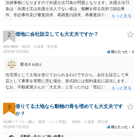
法律事務になりますので弁護士法72条が問題となります。弁護士法72
条は「弁護士又は弁護士法人でない者は、報酬を得る目的で訴訟事
件、非訟事件及び審査請求、再調査の請求、再審査請求等行政庁に対
する不服申立事件その他一般の法律事件に関して鑑定、代理、仲裁若
しくは和解その他の法律事務を取り扱い、又はこれらの周旋をするこ
とを業とすることができない。ただし、この法律又は他の法律に別段
2
借地に会社設立しても大丈夫ですか？
の定めがある場合は、この限りでない。」とのことから、報酬を得る
目的がないのであれば適法です。なぜなら、弁護士法72条に違反しな
#契約解除
#住民・入居者・買主側
いのであれば、委任については無償で委任者が受任者に委任できるか
2026年7月29日
役にたった
2
らです。ご参考にしてください。
匿名A
弁護士
住宅用として土地を借りておられるわけですから、会社を設立して本
店として事業を実際に営む場合、形式的には契約違反に該当します。
なお、不動産屋さんが「大丈夫」と言ったのは「登記だけなら実務上
トラブルになることは少ない」という経験則に基づいたものと推測さ
れますが、これは法的な保証ではありません。 ただ、解除まで認めら
れるかどうかについては信頼関係が破壊されたかどうかで判断されま
3
借りてる土地なら動物の骨を埋めても大丈夫です
すので、建物を事務所・店舗用に大きく改築する等までなさらない限
か？
り、リスクはそれほど大きくないかもしれません。 しかしそれでも、
#近隣トラブル（隣人・騒音・ペット問題）
#住民・入居者・買主側
大家さんが契約違反を口実に、将来の更新時に更新料の上乗せを要求
2026年7月28日
役にたった
2
したり、立ち退きを迫る材料に使ったりする可能性は否定できませ
ん。
不動産・住まいに強い弁護士