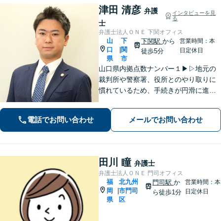
津田 清彦
弁護
インタビューを見
る
士
弁護士法人ＯＮＥ 下関オフィス
山
下
下関駅
から
営業時間：本
口
関
|
日定休日
徒歩5分
県
市
山口県内拠点数ナンバー１▶︎▷地元の
裁判所や警察署、役所とのやり取りに
慣れているため、手続きが円滑に進み
ます。また、「近くに事務所がある」
ことで、仕事帰りや急な事態でも相談
電話でお問い合わせ
メールでお問い合わせ
に行きやすくなります。法律トラブル
は「地域密着」の当事務所にご相談く
ださい。
田川 瞳
弁護士
弁護士法人ＯＮＥ 門司オフィス
福
北九州
門司駅
か
営業時間：本
岡
市門司
|
日定休日
ら徒歩1分
県
区