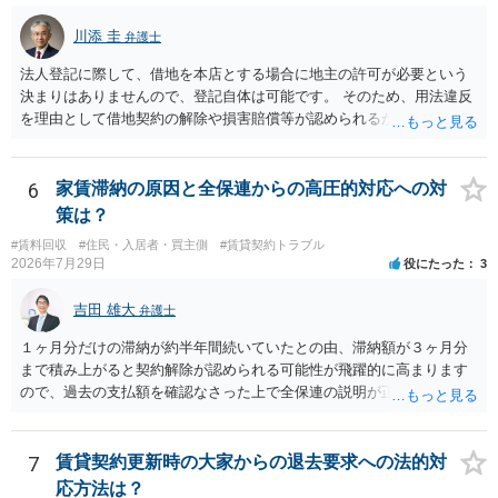
川添 圭
弁護士
法人登記に際して、借地を本店とする場合に地主の許可が必要という
決まりはありませんので、登記自体は可能です。 そのため、用法違反
を理由として借地契約の解除や損害賠償等が認められるかどうかが問
題になると思われます。具体的には、「住宅用」というのが、借地人
の建物を住居用に限定する（事業に使用しない）特約があると評価で
きるかどうかが重要でしょう（借地契約締結後に賃借人が建物を店舗
6
家賃滞納の原因と全保連からの高圧的対応への対
に改装したという事案で、住居に限定する特約までは存在しなかった
策は？
として契約解除を認めなかった裁判例があります）。契約条項の記載
#賃料回収
#住民・入居者・買主側
#賃貸契約トラブル
や解釈の問題になりますので、弁護士へ直接相談されることをお勧め
2026年7月29日
役にたった
3
します。
吉田 雄大
弁護士
１ヶ月分だけの滞納が約半年間続いていたとの由、滞納額が３ヶ月分
まで積み上がると契約解除が認められる可能性が飛躍的に高まります
ので、過去の支払額を確認なさった上で全保連の説明が正しければ、
全部又は一部を支払うのが最善の方法です。 約半年間も放置されてい
た理由は気になるところですが、中身のある返答は期待できないと思
います。
7
賃貸契約更新時の大家からの退去要求への法的対
応方法は？