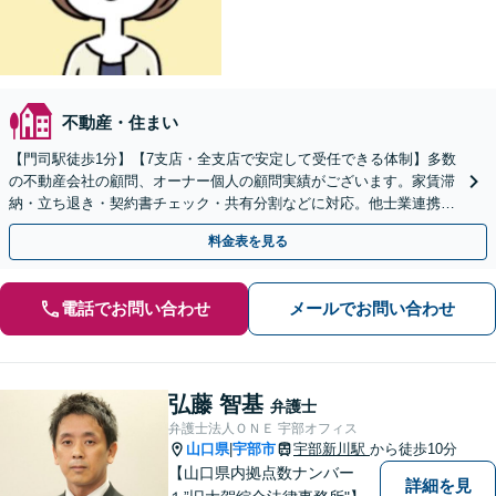
不動産・住まい
【門司駅徒歩1分】【7支店・全支店で安定して受任できる体制】多数
の不動産会社の顧問、オーナー個人の顧問実績がございます。家賃滞
納・立ち退き・契約書チェック・共有分割などに対応。他士業連携の
トータルサポート
料金表を見る
電話でお問い合わせ
メールでお問い合わせ
弘藤 智基
弁護士
弁護士法人ＯＮＥ 宇部オフィス
山口県
宇部市
宇部新川駅
から徒歩10分
|
【山口県内拠点数ナンバー
詳細を見