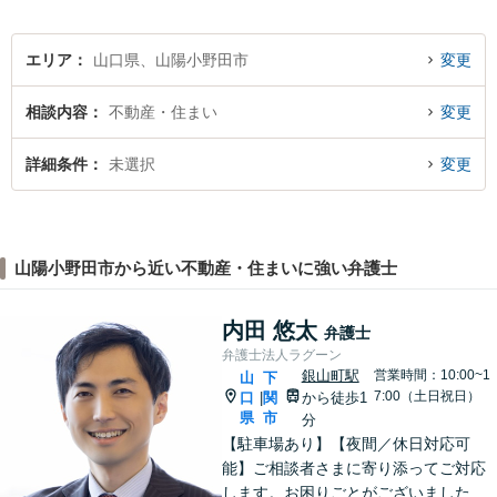
エリア
山口県、山陽小野田市
変更
相談内容
不動産・住まい
変更
詳細条件
未選択
変更
山陽小野田市から近い不動産・住まいに強い弁護士
内田 悠太
弁護士
弁護士法人ラグーン
銀山町駅
営業時間：10:00~1
山
下
7:00（土日祝日）
口
関
から徒歩1
|
県
市
分
【駐車場あり】【夜間／休日対応可
能】ご相談者さまに寄り添ってご対応
します。お困りごとがございましたら