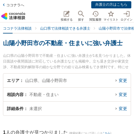
弁護士の方はこちら
ココナラへ
投稿する
探す
閲覧履歴
マイリスト
ログイン
ココナラ法律相談
山口県で法律相談できる弁護士
山陽小野田市で法律
山陽小野田市の不動産・住まいに強い弁護士
山口県の山陽小野田市で不動産・住まいに強い弁護士が1名見つかりました。休
日面談や夜間面談に対応している弁護士なども掲載中。立ち退き交渉や家賃交
渉、不動産契約解除等の細かな分野での絞り込み検索もでき便利です。特にせ
とうち総合法律事務所の伊藤 政弘弁護士のプロフィール情報や弁護士費用、強
みなどが注目されています。『山陽小野田市で土日や夜間に発生した不動産・
エリア
山口県、山陽小野田市
変更
住まいのトラブルを今すぐに弁護士に相談したい』『不動産・住まいのトラブ
ル解決の実績豊富な近くの弁護士を検索したい』『初回相談無料で不動産・住
相談内容
不動産・住まい
変更
まいを法律相談できる山陽小野田市内の弁護士に相談予約したい』などでお困
りの相談者さんにおすすめです。
詳細条件
未選択
変更
1
人の弁護士が見つかりました
(検索結果について詳しくは
こちら
)