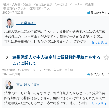
#住民・入居者・買主側
#立ち退き交渉
#原状回復
#オーナー・売主側
#賃貸契約トラブル
#定期借家トラブル
2026年7月21日
役にたった
2
王 宣麟
弁護士
現在の契約は普通借家契約であり、更新拒絶や退去要求には借地借家
法28条上の「正当事由」が必要です。貸主の一方的な希望だけでは、
直ちに退去義務が生じるものではありません。 普通借家契約から定期
借家契約への切り替えは、既存の普通借家契約を合意解約したうえで
新たな定期借家契約を締結する形になりますが、これは任意の合意が
前提であり、借主が同意しなければ成立しません。 12年間の居住実
8
連帯保証人が本人確定前に賃貸解約手続きをする
績、子どもの学校や地域とのつながり、転居費用の準備が困難な事情
ことに関して
などは、借主側の強い居住継続の必要性として正当事由判断において
#契約解除
#賃貸契約トラブル
#住民・入居者・買主側
重視される要素ですので、貸主側にかなり具体的な事情と立退料など
2026年8月3日
役にたった
3
がない限り、更新拒絶が認められるハードルは一般的に高いと考えら
れます。 建物が未登記であること自体は、賃貸借契約の有効性を直ち
吉田 雄大
弁護士
に否定するものではなく、引渡しがされていれば賃貸借の効力は原則
有効とされています。 今後の交渉では、①現在は普通借家契約が継続
法律的に正しい言い方をすれば、連帯保証人だからといって賃貸借契
しており定期借家への変更に合意していないこと、②貸主側の事情
約を解約する権限はありません。解約できるのは亡くなられた本人の
（誰が所有者で誰が実際に住む予定か等）を具体的に書面で説明して
法定相続人だけであるのが一応の建前です。他方、法律論はさてお
ほしいこと、③自分たちの居住継続の必要性を丁寧に伝えること、を
き、事実上であれ明渡が完了すれば賃貸人としてはそれ以上のことを
基本方針としたうえで、仮に一定時期の退去を検討する場合には、立