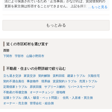
法により保護されているため「正当事由」がなければ、賃貸借契約の
更新を家主側は拒否することができません。 上記を拝見する限り、通
常どおり賃料を支払い続けている状況であれば、単に「部屋の内部を
定期確認させてもらないこと」が直ちに正当事由に当たるとは思えま
せんので、更新拒絶を拒否される方向性でよろしいかと存じます。 そ
もっとみる
の交渉の中で、一定の金銭をもらえれば退去には応じる旨交渉をして
みるのはいかがでしょうか。 過去に賃借人の許可なく無断で賃貸人が
入室する行為自体は不法行為となり、また刑事的にも住居侵入罪が成
立する可能性がありますので、これを理由に一定の金銭賠償を求める
近くの市区町村を選び直す
のも一つでしょう。
西部
下関市
宇部市
山陽小野田市
不動産・住まいの分野詳細で絞り込む
立ち退き交渉
家賃交渉
契約解除
賃料回収
建築トラブル
欠陥住宅
契約不適合責任
事故物件
境界線
賃貸契約トラブル
売買トラブル
定期借家トラブル
原状回復
サブリース解約
リバースモーゲージ
不動産の等価交換
オーナーチェンジ
借地権
近隣トラブル（隣人・騒音・ペット問題）
住民・入居者・買主側
オーナー・売主側
管理会社・組合側