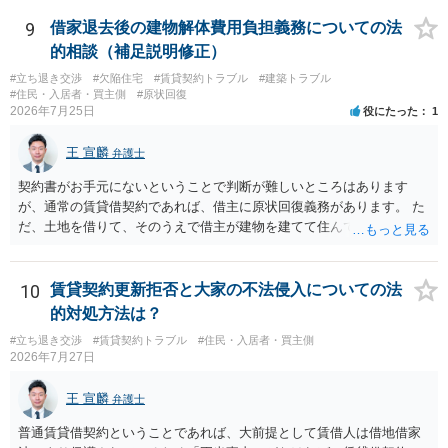
する動機づけがなくなります。 今回進められつつある手続はあくまで
退料・引越費用・原状回復費用負担などの条件を明確にした書面を作
も、建物を賃貸人に一日も早く明け渡すための便宜的方法として理解
9
借家退去後の建物解体費用負担義務についての法
成することが重要です。 契約書では、更新条項・解除条項・期間の定
するのが良いと思います。またその方法で進めた方が、連帯保証人で
的相談（補足説明修正）
め・定期借家に関する記載の有無、これまでの更新時の合意内容
あるお知り合いさんにとっても、自身の経済的負担を最小限に食い止
（「今回で最後」などの文言）が、借主不利な特約として無効になり
#立ち退き交渉
#欠陥住宅
#賃貸契約トラブル
#建築トラブル
められるため望ましいやり方だといえます。
#住民・入居者・買主側
#原状回復
得るかどうかも含めて検討ポイントになりますので、署名押印前に内
2026年7月25日
役にたった
1
容を十分に確認し、不明点は弁護士に相談することをおすすめしま
す。
王 宣麟
弁護士
契約書がお手元にないということで判断が難しいところはあります
が、通常の賃貸借契約であれば、借主に原状回復義務があります。 た
だ、土地を借りて、そのうえで借主が建物を建てて住んでいたケース
とは異なり、地付き一戸建て住宅（貸主所有）自体を賃借していたの
であれば、建物を収去して土地を明渡す義務は原則生じないはずで
す。 その後、建物を平屋に立て替えた場合であっても、貸主の承諾を
10
賃貸契約更新拒否と大家の不法侵入についての法
得ているのであれば、単純に費用を捻出した側に平屋の所有権が帰属
的対処方法は？
する、という話になるわけでもないように思います。 そのため、現
#立ち退き交渉
#賃貸契約トラブル
#住民・入居者・買主側
状、解体費用を負担することが明確な案件ではないため、まずは相手
2026年7月27日
に請求の根拠（なぜ当方が平屋の解体費用を負担しなければならない
のか）を確認されてみてはいかがでしょうか。
王 宣麟
弁護士
普通賃貸借契約ということであれば、大前提として賃借人は借地借家