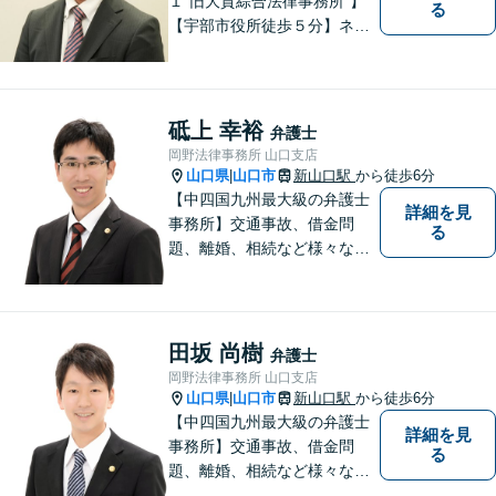
１”旧大賀綜合法律事務所"】
る
【宇部市役所徒歩５分】ネッ
トワークを活かし、寄り添い
ながらサポートをいたしま
す。お困りの方はお気軽にご
相談ください。
砥上 幸裕
弁護士
岡野法律事務所 山口支店
山口県
山口市
新山口駅
から徒歩6分
|
【中四国九州最大級の弁護士
詳細を見
事務所】交通事故、借金問
る
題、離婚、相続など様々な問
題について、「何度でも無
料」の相談を行っています！
まずはお気軽にご相談くださ
い！
田坂 尚樹
弁護士
岡野法律事務所 山口支店
山口県
山口市
新山口駅
から徒歩6分
|
【中四国九州最大級の弁護士
詳細を見
事務所】交通事故、借金問
る
題、離婚、相続など様々な問
題について、「何度でも無