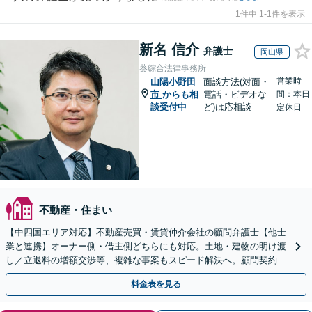
1件中 1-1件を表示
新名 信介
弁護士
岡山県
葵綜合法律事務所
営業時
山陽小野田
面談方法(対面・
市
からも相
電話・ビデオな
間：本日
談受付中
ど)は応相談
定休日
不動産・住まい
【中四国エリア対応】不動産売買・賃貸仲介会社の顧問弁護士【他士
業と連携】オーナー側・借主側どちらにも対応。土地・建物の明け渡
し／立退料の増額交渉等、複雑な事案もスピード解決へ。顧問契約も
お任せ！【夜間・休日対応】
料金表を見る