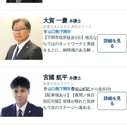
料」の相談を行っています！
まずはお気軽にご相談くださ
い！
大賀 一慶
弁護士
弁護士法人ＯＮＥ 本社オフィス
山口県
下関市
|
【下関市役所徒歩1分】地元な
詳細を見
らではのネットワークと実績
る
をもとに、納得感のある解決
策をサポート！お悩みの方は
お気軽にご相談ください。
宮國 航平
弁護士
弁護士法人ラグーン
山口県
下関市
銀山町駅
から徒歩1分
|
【駐車場あり】【夜間／休日
詳細を見
対応可能】皆様が晴れた気持
る
ちで次のステージへ進めるよ
う、精一杯協力させて頂きま
す。離婚問題／相続／不動産
／借金問題など、幅広く対