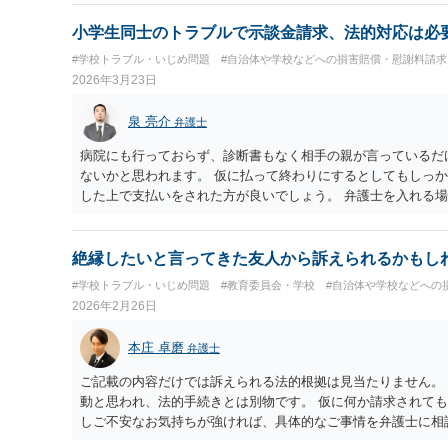
小学生同士のトラブルで示談金請求、法的対応は必
#学校トラブル・いじめ問題
#自治体や学校などへの損害賠償・慰謝料請求
2026年3月23日
泉 亮介
弁護士
病院にも行っておらず、診断書もなく相手の親が言っているだ
ないかと思われます。 仮に払って終わりにするとしてもしっ
した上で支払いをされた方が良いでしょう。 弁護士を入れる場
うため、依頼するかは別として、一度弁護士に相談されると良
絶縁したいと言ってきた友人から訴えられるかもし
#学校トラブル・いじめ問題
#教育委員会・学校
#自治体や学校などへの
2026年2月26日
本庄 卓磨
弁護士
ご記載の内容だけでは訴えられる法的根拠は見当たりません。
動と思われ、法的手続きとは別物です。 仮に何か請求されても
しご不安なお気持ちが強ければ、具体的なご事情を弁護士に相