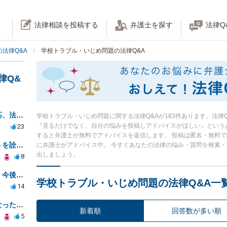
法律相談を投稿する
弁護士を探す
法律Q
法律Q&A
学校トラブル・いじめ問題の法律Q&A
律Q&
・子供同士のトラブルと親の対応、法的助言を求める方法は？
学校トラブル・いじめ問題に関する法律Q&Aが183件あります。法律
『見るだけでなく、自分の悩みを投稿しアドバイスがほしい』という
23
すると弁護士が無料でアドバイスを返信します。 投稿は匿名・無料
大学教授が公の場でプライベートを詮索してくる行為について、訴訟できますか？
に弁護士がアドバイス中。 今すぐあなたの法律の悩み・質問を検索
出しましょう。
8
いじめ被害の親が脅迫罪で告訴、今後の法的リスクは？
学校トラブル・いじめ問題の法律Q&A一
14
現在の精神疾患の原因の１つになった＋多額の奨学金返済に追われることになった10年前の体罰について
新着順
回答数が多い順
5