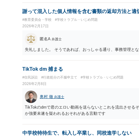
謝って混入した個人情報を含む書類の返却方法と適
#教育委員会・学校
#学校トラブル・いじめ問題
2026年2月17日
匿名A
弁護士
失礼しました。 そうであれば、おっしゃる通り、事務管理と
TikTok dm 捕まる
#住民訴訟
#行政処分の不服申立て
#学校トラブル・いじめ問題
2026年2月8日
奥村 徹
弁護士
TikTokのdmで君のエロい動画を送らないとこれを流出させ
か強要未遂を疑われるおそれがある言動です
中学校特待生で、転入し卒業し、同校進学しない