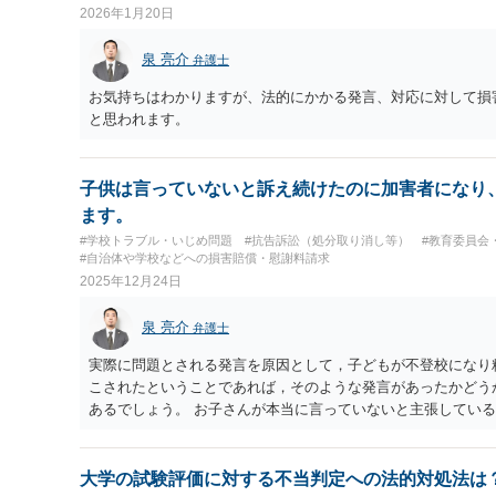
2026年1月20日
泉 亮介
弁護士
お気持ちはわかりますが、法的にかかる発言、対応に対して損
と思われます。
子供は言っていないと訴え続けたのに加害者になり
ます。
#学校トラブル・いじめ問題
#抗告訴訟（処分取り消し等）
#教育委員会
#自治体や学校などへの損害賠償・慰謝料請求
2025年12月24日
泉 亮介
弁護士
実際に問題とされる発言を原因として，子どもが不登校になり
こされたということであれば，そのような発言があったかどう
あるでしょう。 お子さんが本当に言っていないと主張してい
るかと思われます。
大学の試験評価に対する不当判定への法的対処法は